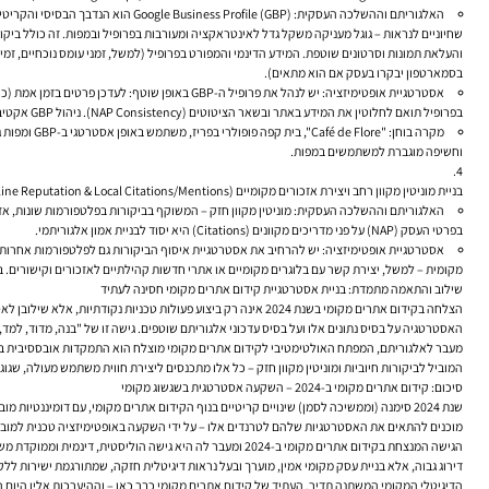
האלגוריתם וההשלכה העסקית:
Google Business Profile (GBP) הוא הנדבך הבסיסי והקריטי ביותר ב
בסמארטפון יבקרו בעסק אם הוא מתאים).
אסטרטגיית אופטימיזציה:
בפרופיל תואם לחלוטין את המידע באתר ובשאר הציטוטים (NAP Consistency). ניהול GBP אקטיבי משפר את הדירוג ואת שיעורי ההמרה (ביקורים, שיחות טלפון, פניות מהמפות).
מקרה בוחן:
וחשיפה מוגברת למשתמשים במפות.
בניית מוניטין מקוון רחב ויצירת אזכורים מקומיים (Online Reputation & Local Citations/Mentions):
האלגוריתם וההשלכה העסקית:
מוניטין מקוון חזק – המשוקף בביקורות בפלטפורמות שונות, אז
בפרטי העסק (NAP) על פני מדריכים מקוונים (Citations) היא יסוד לבניית אמון אלגוריתמי.
אסטרטגיית אופטימיזציה:
מקומית – למשל, יצירת קשר עם בלוגרים מקומיים או אתרי חדשות קהילתיים לאזכורים וקישורים. ב
שילוב והתאמה מתמדת: בניית אסטרטגיית קידום אתרים מקומי חסינה לעתיד
הצלחה ב
קידום אתרים מקומי
האסטרטגיה על בסיס נתונים אלו ועל בסיס עדכוני אלגוריתם שוטפים. גישה זו של "בנה, מדוד, למד
מעבר לאלגוריתם, המפתח האולטימטיבי ל
קידום אתרים מקומי
מוצלח הוא
התמקדות אובססיבית 
המוביל לביקורות חיוביות ומוניטין מקוון חזק – כל אלו מתכנסים ליצירת חווית משתמש מעולה, שגו
סיכום: קידום אתרים מקומי ב-2024 – השקעה אסטרטגית בשגשוג מקומי
שנת 2024 סימנה (וממשיכה לסמן) שינויים קריטיים בנוף ה
קידום אתרים מקומי
, עם דומיננטיות מובהקת של חוויית משתמש ב
מוכנים להתאים את האסטרטגיות שלהם לטרנדים אלו – על ידי השקעה באופטימיזציה טכנית למובייל, יצירת תוכן ממוקד שאילתות שיחתיות, ניהול GBP אקטיבי, ובניית מוניטין
הגישה המנצחת ב
קידום אתרים מקומי
דירוג גבוה, אלא בניית עסק מקומי אמין, מוערך ובעל נראות דיגיטלית חזקה, שמתורגמת ישירות 
הדיגיטלי המקומי המשתנה תדיר. העתיד של
קידום אתרים מקומי
כבר כאן – וההיערכות אליו היום