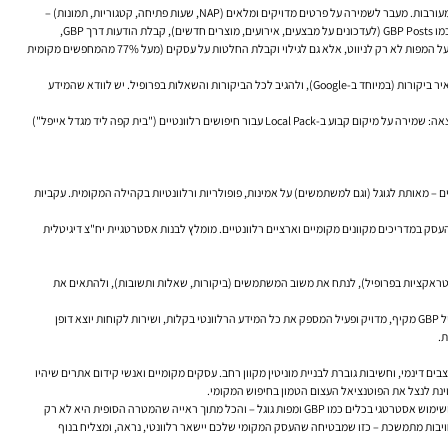
. אולם תפקידו מתפתח: מפרופיל סטטי לזירה דינמית הדורשת ניהול שוטף ומעורבות. מעבר לשמירה על פרטים מדויקים ומלאים (NAP, שעות פתיחה, קטגוריות, תמונות) –
שחיוניים לנראות – גוגל מעניקה משקל גדל לאינטראקציה ומעורבות בפרופיל ובמפות. זה כולל ביקורות משתמשים (Quantity, Velocity, Sentiment), תגובות העסק לביקורות ושאלות, ושימוש בפיצ'רים כמו GBP Posts (לעדכונים על מבצעים, אירועים, מוצרים חדשים), קבלת הודעות דרך GBP,
והעלאת תמונות וסרטונים שוטפת. המידע הדינמי והמפורט בפרופיל (למשל, זמני עומס נוכחיים, זמינות בזמן אמת, אפשרויות תשלום ספציפיות) הופך חשוב יותר עבור משתמשי Google Maps, שמסתמכים על המפות לא רק לניווט, אלא גם לגילוי וקבלת החלטות על עסקים (מעל 77% מהמחפשים מקומית
יש לנהל את פרופיל ה-GBP באופן שוטף: לעדכן פרטים בזמן אמת (כולל שינויים זמניים בשעות הפתיחה), להשתמש בכל הפיצ'רים הרלוונטיים, לעודד לקוחות אקטיבית להשאיר ביקורות (במיוחד ב-Google), ולהגיב לכל הביקורות והשאלות בפרופיל. יש לוודא שהמידע
"Café de Flore", בית קפה פופולרי בפריז, משתמש באופן אסטרטגי ב-GBP ומפות גוגל. הם שומרים על פרופיל מלא ומעודכן, מפרסמים פוסטים על אירועים, ומעודדים ביקורות במפות. התוצאה: שמירה על מיקום קבוע ב-Local Pack עבור חיפושים רלוונטיים ("בית קפה ליד מגדל אייפל")
ים – מאותת לגוגל (וגם למשתמשים) על אמינות, פופולריות ורלוונטיות בקהילה המקומית. עקביות
ת ספציפיות לתעשייה). יש לוודא רישום מדויק ועקבי של העסק במדריכים מקוונים מקומיים וארציים רלוונטיים. מומלץ לבנות אסטרטגיית יח"צ דיגיטלית
בן לאסטרטגיה הוליסטית ודינמית. יש לנטר באופן קבוע את ביצועי האתר וה-GBP (דירוגים, תנועה, המרות, אינטראקציות בפרופיל), לנתח את משוב המשתמשים (ביקורות, שאלות ותשובות), ולהתאים את
. אתר מהיר וידידותי במובייל, תוכן שעונה בדיוק על השאלות והצרכים של הלקוח, פרופיל GBP מקיף, מדויק ופעיל המספק את כל המידע הרלוונטי בקלות, ושירות לקוחות יוצא דופן
ת.
קידום אתרים
שיהיו
ב-2024 ומעבר לה היא גישה הוליסטית, דינמית וממוקדת משתמש. היא משלבת אופטימיזציה טכנית מתקדמת עם אסטרטגיית תוכן חכמה, ניהול מוניטין פרואקטיבי, ושימוש אסטרטגי בכלים כמו GBP ומפות גוגל – והכל מתוך ראייה שהמטרה הסופית היא לא רק
חויבות מתמשכת – כזו שמבטיחה שהעסק המקומי שלכם יישאר רלוונטי, נראה, ומצליח בנוף