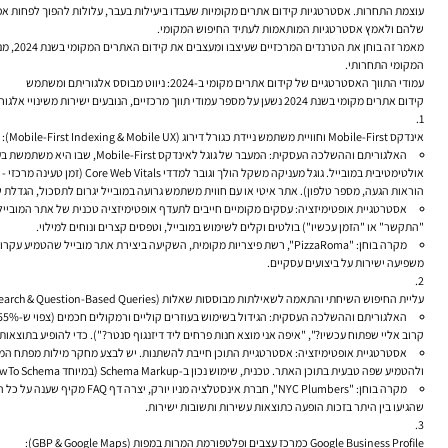
עוצמת התחרות. אסטרטגיות
קידום אתרים מקומיות
שעבדו ביעילות בעבר, עלולות להפוך לפחות אפקטיביו
שלהם ולאמץ אסטרטגיות המותאמות לעתיד החיפוש המקומי.
מאמר זה בוחן את הטרנדים המרכזיים שעיצבו ומעצבים את
קידום האתרים המקומי
בשנת 2024, מנתח את ההשלכות האלגוריתמיות והעסקיות שלהם, ומספק מפת דרכים מעשית להתאמת אסטרטגיות
המקומי התחרותי.
עמודי התווך האסטרטגיים של קידום אתרים מקומי ב-2024: ניווט מבוסס אלגוריתם ומשתמש
קידום אתרים מקומי
בשנת 2024 נשען על מספר עמודי תווך מרכזיים, הנובעים ישירות משינויי אלגוריתם והתנהגות משתמשים:
אינדקס Mobile-First וחוויית משתמש ניידת כגורל דירוג (Mobile-First Indexing & Mobile UX):
האלגוריתם וההשלכה העסקית:
הוראות הגעה, מספר טלפון). אתר איטי או עם חווית משתמש גרועה במובייל יגרום לתסכול, הגדלת שיעורי נטישה (מחקרים מראים עלייה של עד 123% בשי
אסטרטגיית אופטימיזציה:
"התקשר" או "הזמן עכשיו") בולטים וקלים לשימוש במובייל, וטפסים קצרים ונוחים למילוי.
מקרה בוחן:
"PizzaRoma", רשת פיצריות מקומית, השקיעה ביצירת אתר מובייל שהטמיע עקרונות Core Web Vitals וחווית משתמש מצוינת. התוצאות: ירידה של 30% בשיעורי הנטישה מנייד ועלייה של 25% בהזמנות מקוונות. הוכחה כי אופטימיזציה טכנית במובייל אינה רק
משפיעה ישירות על ביצועים עסקיים.
עליית החיפוש השיחתי והתאמה לשאילתות מבוססות שאלות (Conversational Search & Question-Based Queries):
האלגוריתם וההשלכה העסקית:
קרוב אליי שפתוח עכשיו?", "איפה אני מוצא חנות פרחים ליד דיזנגוף סנטר?"). כדי להופיע בתוצ
אסטרטגיית אופטימיזציה:
ולהטמיע שפה טבעית בתוכן האתר. טכנית, שימוש נכון ב-Schema Markup (במיוחד FAQPage Schema, HowTo Schema) יכול לעזור לגוגל להבין את מבנה התוכן ולאפשר לו להופיע כתוצאות עשירות (Rich Results) או תשובות ישירות בתוצאות החיפוש, מה שמגדיל את הנראות ואת שיעור הקליקה.
מקרה בוחן:
שהגיעו בין היתר בזכות הופעה כתוצאות עשירות ותשובות ישירות.
Google Business Profile כמרכז עצבים ופלטפורמת המרות במפות (GBP & Google Maps):