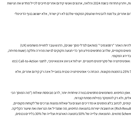
202 והלאה, ארגונים ואנשי
קידום אתרים
חייבים לכייל מחדש את הגישות
ום אתרים
, על מנת להבטיח שהעסק המקומי שלכם לא רק ישרוד, אלא ישגשג בנוף הדיגיטלי
המעבר של גוגל לאינדקס Mobile-First, שבו היא משתמשת בעיקר בגרסת המובייל של האתר לצורך אינדוקס ודירוג, הוא כבר לא חידוש, אך חשיבותו רק גוברת. מעבר להיות האתר "רספונסיבי" (מותאם לגדלי מסך שונים), הדגש עובר לחוויית משתמש (UX)
 LCP, אינטראקטיביות - FID/INP, ויציבות ויזואלית - CLS) – במיוחד בנייד. מדדים אלו קריטיים עבור משתמשים מקומיים, שלרוב מחפשים מידע תוך כדי תנועה וזקוקים לגישה מהירה וחלקה (שעות פתיחה,
עסקים מקומיים חייבים לתעדף אופטימיזציה טכנית של אתר המובייל: דחיסת תמונות, שימוש בטעינה עצלה (Lazy Loading), הקטנת קובצי CSS/JS, שיפור זמני תגובת שרת, ואופטימיזציה של סקריפטים חיצוניים. יש לוודא ניווט אינטואיטיבי, לחצני Call-to-Action (כמו
קידום אתרים
, אלא
עד 2024, וחיפושים קוליים יהוו נתח גדל מכלל החיפושים) משנה את אופן החיפוש. משתמשים מחפשים בצורה שיחתית יותר, לרוב מבוססת שאלות ("מה המוסך הכי
שואלים, ולא רק להתמקד במילות מפתח קצרות.
ית התוכן חייבת להשתנות. יש לבצע מחקר מילות מפתח המשלב זיהוי שאילתות שיחתיות ו"זנב ארוך" (Long-Tail Keywords). יש ליצור דפי שאלות נפוצות (FAQ) מקיפים, לכתוב בלוג פוסטים או מדריכים העונים על שאלות נפוצות וצרכים של לקוחות מקומיים,
"NYC Plumbers", חברת אינסטלציה מניו יורק, יצרה דף FAQ מקיף שענה על כל השאלות הנפוצות של לקוחות (למשל, "כמה עולה לתקן דליפת צינור בברוקלין?"). הם הטמיעו Schema Markup מתאים. התוצאות: עלייה של 50% בתנועה האורגנית ועלייה של 30% בלידים נכנסים,