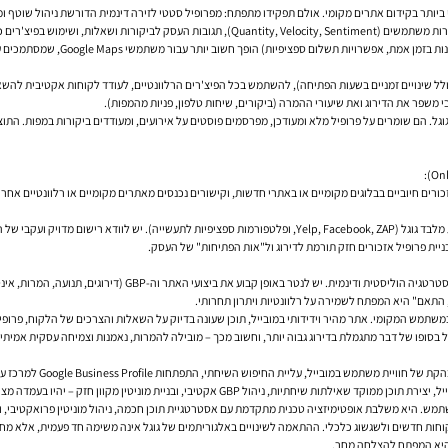
קידום אתרים מקומי
כורים חיוביים בבלוגים מקומיים או באתרי חדשות, וקישורים נכנסים מאתרים מקומיים או רלוונטיים אחר
יש להרחיב את אסטרטגיית איסוף הביקורות גם לפלטפורמות אחרות מלבד גוגל (Yelp, Facebook, ZAP, ופלטפורמו
ניית פרופיל אזכורים חזק תורמת לדירוג ול"אות הפתיחות" של העסק.
בשנת 2024 אינה רק ביצוע פעולות טכניות נקודתיות, אלא שילו
, התאם" היא המפתח לשמירה על רלוונטיות ויתרון תחרותי.
במשתמש המקומי
גל בסופו של דבר מתגמלת בדירוג גבוה יותר, וחשוב מכך – מובילה להמרות, נאמנות וצמיחה עסקית אמיתי
מובייל, עליית החיפוש השיחתי, התפתחות Google Business Profile למרכז עצבים דינמי, וחשיבות גוברת לבניית מוניטין מקוון רחב. עסקים מקומיים ואנשי
 מקוון חזק – יהיו בעמדה מצוינת לנצל את הפוטנציאל העצום הטמון בחיפוש המקומי.
ללקוחות חדשים ולשגשוג כלכלי. ההתאמה לשינויים באלגוריתמים של גוגל אינה משימה חד פעמית, אלא מ
 היא המפתח להצלחה מחר.