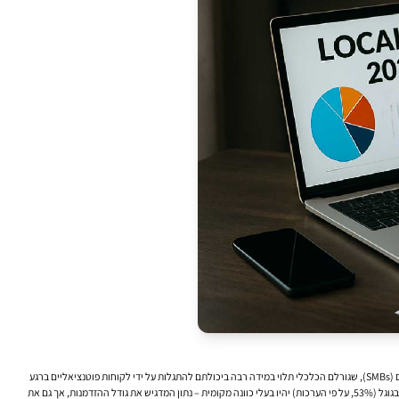
שוק החיפוש המקומי בגוגל הוא זירה בשינוי מתמיד, המושפעת מאבולוציה בלתי פוסקת של אלגוריתמים, התקדמות טכנולוגית ושינויים עמוקים בהתנהגות המשתמשים. עבור עסקים מקומיים קטנים ובינוניים (SMBs), שגורלם הכלכלי תלוי במידה רבה ביכולתם להתגלות על ידי לקוחות פוטנציאליים ברגע
האמת – כאשר הם מחפשים מוצר או שירות באזורם – הבנה והתאמה לדינמיקות אלו היא קריטית להישרדות ולצמיחה. הנתונים מדברים בעד עצמם: צפוי שעד שנת 2024, למעלה ממחצית מכלל החיפושים בגוגל (53%, על פי הערכות) יהיו בעלי כוונה מקומית – נתון המדגיש את גודל ההזדמנות, אך גם את