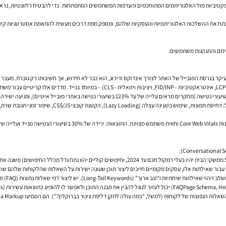
ת מול האלגוריתמים המתוחכמים והעדפות המשתמשים המתפתחות. כדי להבטיח רלוונטיות, נראות, ויתרון תחרותי בשנת 4
קיד
אולטימטיבית במובייל. גוגל מעניקה משקל הולך וגובר למדדי Core Web Vitals (זמן טעינה מרכזי -
עורי נטישה באתרי מובייל איטיים), ופגיעה ישירה בדירוג המקומי.
הגידול בשימוש בעוזרים קוליים ורמקולים חכמים (צפוי ש-55% ממשקי הבית יהיו בעלי רמקול חכם 
אות עבור שאילתות אלו, עסקים מקומיים חייבים ליצור תוכן שעונה ישירות על השאלות שהלקוחות שלהם 
אסטרטגי