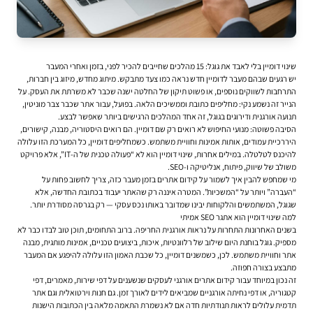
שינוי דומיין בלי לאבד את גוגל: 15 מהלכים שחייבים להכיר לפני, בזמן ואחרי המעבר
יש רגעים שבהם מעבר לדומיין חדש נראה כמו צעד מתבקש. מיתוג מחדש, מיזוג בין חברות,
התרחבות לשווקים נוספים, או פשוט תיקון של החלטה ישנה שכבר לא משרתת את העסק. על
הנייר זה נשמע נקי: מחליפים כתובת וממשיכים הלאה. בפועל, עבור אתר שכבר צבר מוניטין,
תנועה אורגנית ודירוגים בגוגל, זה אחד המהלכים הרגישים ביותר שאפשר לבצע.
הסיבה פשוטה: מנועי החיפוש לא רואים רק שם דומיין. הם רואים היסטוריה, מבנה, קישורים,
היררכיית עמודים, אותות אמינות וחוויית משתמש. כשמחליפים דומיין, כל המערכת הזו עלולה
להיכנס לטלטלה. במילים אחרות, שינוי דומיין הוא לא “פעולה טכנית של ה-IT”, אלא פרויקט
משולב של שיווק, פיתוח, אנליטיקה ו-SEO.
מי שמחפש להבין איך לשמור על
קידום אתרים
בזמן מעבר כזה, צריך לחשוב פחות על
“העברה” ויותר על “המשכיות”. המטרה איננה רק שהאתר יעבוד בכתובת החדשה, אלא
שגוגל, המשתמשים והלקוחות יבינו שמדובר באותו נכס עסקי — רק בגרסה מסודרת יותר.
למה שינוי דומיין הוא אתגר SEO אמיתי
בשנים האחרונות התחרות על נראות אורגנית החריפה. ברוב התחומים, תוכן טוב לבדו כבר לא
מספיק. גוגל בוחנת היום שילוב של רלוונטיות, איכות, ביצועים טכניים, אמינות מותגית, מבנה
אתר וחוויית משתמש. לכן, כשמשנים דומיין, כל שכבת האמון הזו עלולה להיפגע אם המעבר
מתבצע בצורה חפוזה.
זה נכון במיוחד עבור קידום אתרים אורגני לעסקים שנשענים על דפי שירות, מאמרים, דפי
קטגוריה, או דפי נחיתה אורגניים שמביאים לידים לאורך זמן. גם חנות וירטואלית וגם אתר
תדמית עלולים לראות תנודתיות חדה אם לא נשמרת התאמה מלאה בין הכתובות הישנות