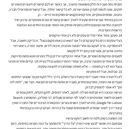
הפניות 301 מעבירות חלק משמעותי מהערך, אך כאשר יש לכם קישורים חיצוניים מאתרים
חזקים, שווה לנסות לעדכן אותם ישירות. לא כל קישור יוחלף, אבל קישורים מפרופילי חברה,
כתבות, שותפים עסקיים, אינדקסים מקצועיים וספקים מרכזיים — כן.
זה נכון במיוחד אם יש דפים שקיבלו לאורך השנים קישורים טובים וממוקדים. עדכון ישיר
לכתובת החדשה מצמצם תלות בהפניות ומחזק את המסר שהנכס החדש הוא הכתובת
הרשמית והעדכנית.
14. מעקב צמוד אחרי מדדים עסקיים ולא רק אחרי מיקומים
בעלי עסקים רבים בודקים קודם כל אם “נשארנו באותו מקום בגוגל”. זו בדיקה חשובה, אבל
לא מספיקה. צריך לעקוב גם אחרי תנועה אורגנית, איכות לידים, שיעור המרה, ביצועי דפי
נחיתה אורגניים, ופערים בין מובייל לדסקטופ.
לפעמים המיקומים נשמרים, אבל אחוזי ההקלקה יורדים בגלל כותרות מטא פחות מדויקות.
במקרים אחרים התנועה יציבה, אך עמודי ההמרה נפגעו בגלל בעיית UX. קידום אתרים אורגני
בגוגל הוא לא רק חשיפה — אלא חשיפה שמתחברת לתוצאה עסקית.
15. סבלנות, אבל לא פסיביות
לא כל תנודה אחרי מעבר דומיין מעידה על כישלון. בדרך כלל לוקח זמן עד שמנועי החיפוש
מעבדים את השינוי, מסרקים מחדש, מעבירים אותות ומייצבים תוצאות. מצד שני, “לתת לזה
זמן” לא אומר להפסיק לבדוק.
הגישה הנכונה היא סבלנות פעילה: לעקוב, לאתר דפוסים, לתקן תקלות, לחזק עמודים
חשובים ולשפר אופטימיזציה לאתר לפי הנתונים שעולים. דני סאליבן, המשמש כ-Search
Liaison של Google, מדגיש לאורך השנים בערוצי התקשורת הציבוריים של החברה שאין
קיצורי דרך לאתר שמסייע למשתמשים ושומר על בהירות. העיקרון הזה נכון במיוחד
במיגרציות.
מה השתנה בשוק ולמה זה חשוב דווקא עכשיו
אם פעם היה אפשר לבצע שינוי דומיין “על הדרך” ולהסתמך על כמה הפניות בסיסיות, היום
הסיכון גדול יותר. התחרות על ביטויי חיפוש מסחריים צפופה יותר, דפי תוצאות החיפוש