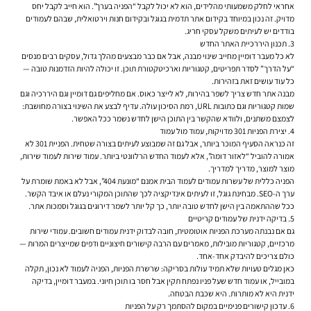
אחראי לחלק משמעותי מהלידים, הוא לא יכול לקבל “הפניה בערך”. הוא חייב לקבל יחס
מדויק. זה נכון במיוחד בקידום אתר תדמית בגוגל ובקידום חנות וירטואלית, שבהם לעמודים
בודדים יש לעיתים משקל עסקי חריג.
3. תכנון היררכיית האתר החדש
לא כל מעבר דומיין מחייב שינוי מבנה, אבל אם כבר מבצעים מהלך גדול, עסקים רבים מנסים
“על הדרך” לסדר תפריטים, קטגוריות וארכיטקטורת תוכן. זו יכולה להיות הזדמנות טובה —
כל עוד עושים זאת בזהירות.
מבנה אתר חדש צריך לשפר בהירות, לא לייצר כאוס. אם מחליפים גם דומיין וגם היררכיה וגם
שמות קטגוריות וגם כתובות URL, רמת הסיכון עולה. עדיף לבצע את השינוי בצורה מחושבת:
לצמצם משתנים, ולוודא שהקשר בין התוכן הישן לחדש נשמר ככל האפשר.
4. יצירת הפניות 301 מדויקות, עמוד מול עמוד
זה כנראה הסעיף המוכר ביותר, אבל גם זה שמבוצע לעיתים בצורה שטחית. הפניית 301 לא
אמורה להוביל “לאזור דומה”, אלא לעמוד החדש הרלוונטי ביותר. עמוד שירות לעמוד שירות,
מוצר למוצר, מדריך למדריך.
הפניה כללית של עשרות עמודים לעמוד הבית אמנם “מונעת 404”, אבל לא באמת שומרת על
ערך ה-SEO. מבחינת גוגל, זו לעיתים אינדיקציה לכך שהתוכן המקורי נעלם או איבד הקשר.
ככל שההתאמה בין הישן לחדש טובה יותר, כך קל יותר לשמר דירוגים בגוגל וסמכות אתר.
5. בדיקה ידנית של עמודים קריטיים
גם אם נבנתה מערכת הפניות אוטומטית, חובה לבדוק ידנית עמודים חשובים. עמודי שירות
מרכזיים, קטגוריות מובילות, מאמרים עם הרבה קישורים חיצוניים ודפים שמייצרים המרות —
כולם צריכים להיבדק אחד-אחד.
כאן מגלים טעויות שלא תמיד עולות בסריקה: שרשרת הפניות, הפניה לעמוד לא נכון, תקלה
במובייל, או עמוד חדש שעל פניו נפתח תקין אבל חסר בו תוכן חיוני. במעבר דומיין, בדיקה
ידנית היא לא מותרות. היא שכבת הבטחה.
6. עדכון קישורים פנימיים במקום להסתמך רק על הפניות