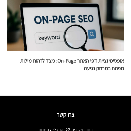
אופטימיזציית דפי האתר On-Page: כיצד לזהות מילות
פ
מפתח במרחק נגיעה
ק
צרו קשר
רחוב משכית 22, הרצליה פיתוח