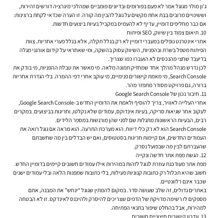
ג'ון מולר מגוגל אמר לא פעם בפורומים ובדיונים פומביים שמהלכי מיגרציה דורשים זהירות,
וששינויים מרובים בבת אחת מקשים על גוגל להבין מה קורה. זו הערה שכדאי לקחת ברצינות:
אם כבר מחליפים דומיין, עדיף לא להעמיס במקביל בעיות ביצועים חדשות.
10. תיאום צמוד בין שיווק, SEO ופיתוח
אתרי אינטרנט נופלים במעברי דומיין לא רק בגלל תקלה, אלא בגלל פערי אחריות. צוות
הפיתוח מטפל בשרת ובהפניות, השיווק עסוק בהשקה, ומי שאחראי על קידום אורגני מגלה
בדיעבד שחצי מהנכסים לא הועברו כמו שצריך.
לכן נדרש מנהל מהלך אחד שמחזיק תמונה מלאה. מי מאשר את טבלת ההפניות, מי בודק את
Search Console, מי מאמת קישורים פנימיים, מי עוקב אחרי דפי ההמרה. בלי הגדרת אחריות
ברורה, גם פרויקט מסודר מתפזר מהר.
11. חיבור נכון של Google Search Console
אחרי העלייה לאוויר, צריך להוסיף ולאמת את הדומיין החדש ב-Google Search Console,
לעקוב אחר שגיאות סריקה, בעיות אינדוקס, עמודים שלא נקלטו, וחריגות בביצועים. במקרים
רבים, הבעיות הראשונות מתגלות שם לפני שהן מורגשות במספר הלידים.
Search Console הוא לא רק כלי דיווח. הוא מערכת התרעה. הוא מראה אם גוגל רואה את
העמודים החדשים, אם קיימות חריגות בסטטוסים, ואם יש הבדלים בין מה שחשבתם
שהעברתם לבין מה שבפועל נסרק.
12. הגשת מפת אתר חדשה ונקייה
מפת אתר מעודכנת עוזרת לגוגל לזהות במהירות אילו עמודים חשובים קיימים בדומיין החדש.
חשוב שהיא תכלול רק כתובות קנוניות פעילות, בלי כתובות שמפנות הלאה ובלי עמודים ישנים
שכבר אינם רלוונטיים.
באתרים גדולים, זה שלב שעושה סדר. במקום להמתין שגוגל “ינחש” את המבנה, אתם
מספקים לו רשימה מדויקת של הדפים שצריכים להיסרק ולהיכנס לאינדקס. זו לא הבטחה
למהירות, אבל בהחלט שיפור בתנאי הפתיחה.
13. עדכון קישורים חיצוניים חשובים