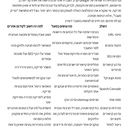
גם ההנחיות הרשמיות של Google סביב העברת אתרים מדגישות את אותו קו: לעדכן
סייטמאפ, להשתמש בהפניות תקינות, לבדוק בעלות על הנכס החדש ולוודא שאין חסימות
סריקה. מי שקורא את ההמלצות האלה לעומק מבין מסר רחב יותר: גוגל לא מחפשת “טריק
מעבר”, אלא רציפות אמינה.
טבלת סיכום: מה חייבים לעשות במעבר דומיין
השלב
מה עושים בפועל
למה זה חשוב לקידום אתרים
בונים רשימה של כל הכתובות הישנות
מיפוי URL
מונע אובדן עמודים ותנועה אורגנית
והחדשות
שומרים נתוני תנועה, מיקומים והמרות
תיעוד נתונים
מאפשר לזהות פגיעה ולתקן מהר
לפני המעבר
מגדירים הפניה מדויקת עמוד מול
שומר על רצף SEO ועל סמכות
הפניות 301
עמוד
עמודים
עדכון קישורים
מחליפים קישורים ישנים בחדשים
משפר סריקה, ניווט והיררכיה
פנימיים
בתוך האתר
מעדכנים כותרות, תיאורים ותגיות
מטא וקנוניקל
יוצר עקביות למשתמשים ולגוגל
canonical
מאמתים את הדומיין החדש ועוקבים
מאפשר ניטור אינדוקס ובעיות
Search Console
אחר תקלות
סריקה
מסייע לסריקה מהירה ומדויקת
מפת אתר
מגישים sitemap עדכני ונקי
יותר
מהירות וביצועים
בודקים טעינה, מובייל ויציבות טכנית
משפיע על UX ועל ביצועים אורגניים
עדכון קישורים
מבקשים מאתרים מרכזיים לעדכן את
מחזק את הדומיין החדש ומקטין
חיצוניים
הלינקים
תלות בהפניות
ניטור לאחר
עוקבים אחרי תנועה, המרות ודירוגים
מזהה במהירות בעיות שאינן נראות