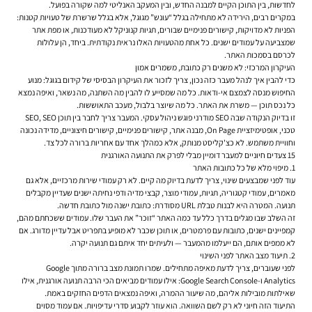
לחדשות, בין התוכן הקיים למבנה החדש, ובין המעקב האנליטי למה שקורה בפועל.
במקרים רבים, הירידה לא מתחילה בגלל “עונש” מגוגל, אלא בגלל שרשרת של טעויות קטנות:
הפניות לא מדויקות, קישורים פנימיים שבורים, תגיות קנוניקל לא מעודכנות, או מפת אתר
שמצביעה על עמודים ישנים. כל אחת מהטעויות האלו נראית נקודתית. ביחד, הן עלולות
לכרסם בסמכות האתר.
העיקרון המרכזי: לא משנים רק כתובת, משמרים אמון
כדי להבין איך לנהל מעבר כזה נכון, צריך לזכור את העיקרון הבסיסי של קידום בגוגל: מנוע
החיפוש מנסה לצמצם אי-ודאות. כל מה שמסייע לו להבין מה השתנה, מה נשאר, ואיפה נמצא
כל נכס תוכן — משרת את האתר. כל מה שיוצר בלבול, מעכב התאוששות.
זו בדיוק הנקודה שבה SEO מודרני פוגש ניהול עסקי. המעבר צריך לחבר בין תוכן SEO, SEO
טכני, אופטימיזציית On Page, מבנה אתר, קישורים פנימיים, קישורים חיצוניים, מדידה נכונה
וחוויית משתמש. לא כצ'קליסט מנותק, אלא כמהלך אחד עם אחריות ברורה לכל צד.
15 צעדים חיוניים למעבר דומיין מבלי לפרק את התנועה האורגנית
1. מיפוי מלא של כל כתובות האתר
עוד לפני שמבצעים שינוי, צריך לדעת בדיוק מה קיים. לא רק עמודי שירות מרכזיים, אלא גם
מאמרים, עמודי קטגוריה, תגיות, עמודי מוצר, קבצי מדיה ודפי נחיתה ישנים שעדיין מקבלים
תנועה. המטרה היא לבנות טבלת URL מסודרת: כתובת ישנה מול כתובת חדשה.
זה השלב שבו מגלים בדרך כלל עד כמה האתר “זוכר” את העבר שלו. עמודים ששכחתם מהם,
קמפיינים ישנים, כתובות עם פרמטרים, או תוכן שכבר לא מופיע בתפריט אבל עדיין מדורג. אם
לא ממפים אותם, הם ייעלמו מהמעבר — ולעיתים יחד איתם גם תנועה יקרה.
2. תיעוד מצב האתר לפני השינוי
לפני שעוברים, צריך לדעת מאיפה מתחילים. שמרו תמונת מצב ברורה מתוך Google
Analytics ו-Google Search Console: אילו עמודים מביאים הכי הרבה תנועה אורגנית, אילו
שאילתות מובילות אליהם, מה שיעור ההמרה, ואיפה נמצאים הדפים החזקים באמת.
התיעוד הזה חיוני לא רק לשם השוואה. הוא עוזר לקבוע סדרי עדיפויות. אם עמוד מסוים