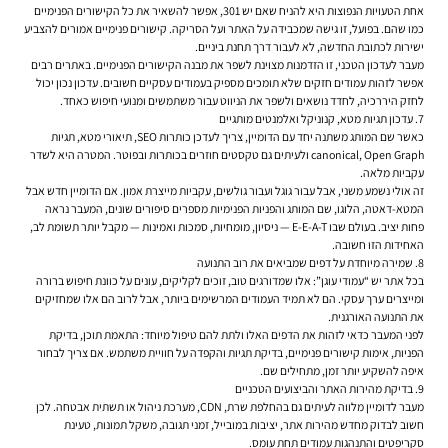
אחת הטעויות הנפוצות היא להניח שאם יש 301, אפשר להשאיר את כל הקישורים הפנימיים
כמו שהם. בפועל, זו גישה שמכבידה על האתר ועל הסריקה. קישורים פנימיים אמורים להצביע
ישירות לכתובת החדשה, לא לעבור דרך תחנת ביניים.
מעבר לעדכון הטכני, זו הזדמנות מצוינת לשפר את מבנה הקישורים הפנימיים. באתרים רבים
אפשר לזהות עמודים חזקים שלא תומכים מספיק בעמודים עסקיים חשובים. עדכון נכון יכול
לחזק היררכיה, לחדד נושאים ולשפר את הניווט עבור משתמשים ומנועי חיפוש כאחד.
7. עדכון תגיות מטא, קנוניקל ואלמנטים מותגיים
כאשר שם המותג משתנה יחד עם הדומיין, צריך לעדכן כותרות SEO, תיאורי מטא, תגיות
canonical, Open Graph ולעיתים גם טקסטים חוזרים בכותרות ובפוטר. המטרה היא לשדר
עקביות מלאה.
זה אולי נשמע משני, אבל עבור גוגל ועבור גולשים, עקביות מייצרת אמון. אם הדומיין חדש אבל
המטא-דאטה, הלוגו, שם המותג והפניות הפנימיות מספרים סיפורים שונים, המעבר נראה
פחות יציב. בעולם שבו E-E-A-T — ניסיון, מומחיות, סמכות ואמינות — מקבל יותר תשומת לב,
האחידות הזו חשובה.
8. שמירה מיוחדת על דפים שמביאים את רוב התנועה
בכל אתר יש “עמודי עוגן”: אלו שמדורגים טוב, זוכים לקליקים, עונים על כוונת חיפוש ברורה
ומייצרים ערך עסקי. הם לא תמיד העמודים המרשימים ביותר, אבל לרוב הם אלו שמחזיקים
את התנועה האורגנית.
לפני המעבר כדאי לזהות את הדפים האלו ולתת להם טיפול מיוחד: התאמת תוכן, בדיקת
הפניות, אימות קישורים פנימיים, בדיקת תגיות והקפדה על חוויית משתמש. אם צריך לבחור
איפה להשקיע יותר זמן, מתחילים שם.
9. בדיקת מהירות האתר והביצועים הטכניים
מעבר לדומיין מלווה לעיתים גם בהחלפת שרת, CDN, מערכת ניהול או תשתית אבטחה. לכן
חשוב לבדוק מחדש מהירות אתר, יציבות במובייל, זמני תגובה, משקל תמונות, טעינת
סקריפטים והתנהגות עמודים תחת עומס.