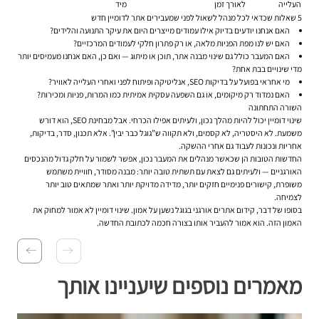
העלייה
לאורך זמן
מיד
5 שאלות שכדאי לכל מנהל לשאול לפני שמעבירים אתר לדומיין חדש
האם אנחנו יודעים בדיוק אילו עמודים מייצרים היום את עיקר התנועה והלידים?
האם יש לנו מפת הפניות מלאה, או רק פתרון חלקי לעמודים המרכזיים?
האם המעבר כולל גם שינוי מבנה אתר, תוכן או מיתוג — ואם כן, האם אנחנו מעמיסים יותר
מדי שינויים בבת אחת?
מי אחראי בפועל על בדיקות SEO, אנליטיקה ופיתוח לפני ואחרי העלייה לאוויר?
האם נמדוד רק מיקומים, או גם השפעה עסקית אמיתית כמו המרות, פניות ומכירות?
השורה התחתונה
שינוי דומיין יכול להיות מהלך נכון, ולעיתים אפילו הכרחי. אבל מבחינת SEO, הוא דורש
משמעת. לא היסטריה, לא קסמים, ולא תקווה ש”גוגל כבר יבין”. אלא תכנון, סדר, בדיקות,
אחריות ונכונות לעבוד גם אחרי ההשקה.
החדשות הטובות הן שכאשר מנהלים את המעבר נכון, אפשר לשמור על חלק גדול מהנכסים
האורגניים — ולעיתים גם לצאת עם תשתית טובה יותר: מבנה מסודר, חוויית משתמש
משופרת, קישורים פנימיים חזקים יותר, מדידה מדויקת יותר ואתר שמתאים טוב יותר
לצמיחה.
בסופו של דבר, קידום אתרים אורגני בגוגל נשען על אמון. שינוי דומיין לא אמור למחוק את
האמון הזה. הוא אמור להעביר אותו בצורה חכמה לכתובת החדשה.
מאמרים נוספים שיעניינו אותך