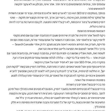
עמוסים יותר, וציפיות המשתמשים ברורות יותר. אתר איטי, מבולגן או לא עקבי יתקשה
להתאושש מהר.
בנוסף, בעסקים רבים SEO הוא כבר לא ערוץ משני אלא נכס צמיחה. עבור מי שבונה תשתית
של מחקר מילות מפתח, תוכן איכותי, ביטויי זנב ארוך, דפי שירות וקטגוריות חזקות — שינוי
דומיין משפיע על צינור ההכנסות, לא רק על דוחות התנועה. לכן גם ההיערכות צריכה להיות
ברמה ניהולית.
דוגמאות מעשיות מהשטח
ניקח למשל אתר תדמית של חברת שירותים שעוברת מכתובת ישנה עם שם מותג מקומי
לדומיין קצר ובינלאומי יותר. אם החברה תשמור על אותם עמודי שירות, תבנה מפת הפניות
מדויקת, תעדכן את המיתוג והמטא-דאטה ותבצע מעקב הדוק אחרי Search Console —
בדרך כלל אפשר לצמצם את הפגיעה ולייצב מחדש את הנראות.
לעומת זאת, חנות אונליין שמשנה בו-זמנית גם דומיין, גם מבנה קטגוריות, גם כתובות מוצר וגם
תבנית אתר — בלי מיפוי ובלי בדיקות — עלולה לגלות שמאות עמודים חזקים איבדו רצף.
במקרה כזה, אפילו SEO טכני טוב לא תמיד יפצה על אובדן ההקשר.
תרחיש נוסף נפוץ אצל סטארטאפים: החברה מתרחבת, מחליפה דומיין ומבקשת “לנקות תוכן
ישן”. זו החלטה לגיטימית, אבל צריך להבחין בין תוכן לא רלוונטי לבין תוכן שממשיך להביא
חיפושים איכותיים. מחיקה לא מבוקרת של מאמרים, מדריכים ועמודי פתרון עלולה לפגוע
בסמכות הנושאית של האתר.
מה בכירים בגוגל אומרים בין השורות
בכירים בגוגל לא מבטיחים חסינות במעבר דומיין, והם גם לא מציגים אותו כמהלך נטול סיכון.
להפך. במסרים הפומביים שלהם חוזר רעיון עקבי: מיגרציות דורשות תכנון, עקביות והקטנת
שינויים מיותרים. כאשר ג'ון מולר מתייחס למעברים כאלה, הוא מדגיש בדרך כלל את
החשיבות של הפניות נכונות, בדיקה של כל המערכת והבנה שתנודתיות מסוימת היא חלק
מהתהליך.