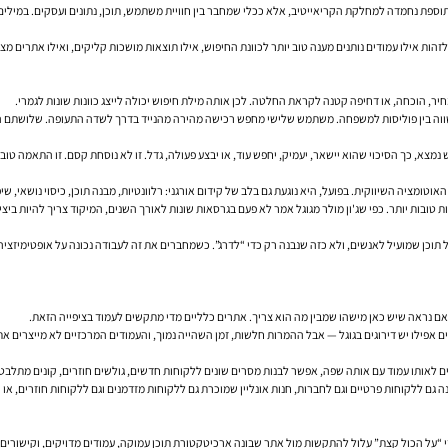
וספת נחמדה למחלקת הקריאייטיב, אלא ככלי שמחבר בין חוויית משתמש, תוכן, נתונים ועסקים. במילי
ות אילו עמודים נותנים מענה טוב יותר לכוונת החיפוש, אילו תוצאות מושכות קליקים, ואילו אתרים מצלי
, הוכחה, או דחיפה קטנה לקראת החלטה. לכן אותה מילת חיפוש יכולה לייצג כוונות שונות לגמרי.
משווה בין פוליסות למשפחה. משתמש שלישי מחפש רכישה מהירה מהנייד בדרך לשדה התעופה. שלושתם ה
נמצא, כך הסיכוי שהוא יישאר, יעמיק, יחפש עוד, או יבצע פעולה, גדל. זו לא נוסחת קסם. זו התאמה טובה 
וטומציה השיווקית. בפועל, היא נוגעת גם בלב של קידום אורגני: רלוונטיות, מבנה תוכן, כיסוי נושאי, 
 טובות יותר. כפי שג'ון מולר מגוגל אמר לא פעם בגרסאות שונות לאורך השנים, המיקוד צריך להיות בי
 פומביים את החשיבות של תוכן שמועיל לאנשים, ולא כזה שנבנה רק כדי “לדרג”. כשמחברים את זה לעבודה נכונה על 
ואם נראה שיש כאן מישהו שמבין מה הוא צריך. אתרים כלליים מדי מתקשים לעמוד בציפייה הזאת.
ים אפילו יש דירוגים בגוגל — אבל ההמרות חלשות, זמן השהייה נמוך, והעמודים המרכזיים לא מייצרים
הלים לאותו עמוד עם אותה שפה, אפשר לבנות מסרים שונים ללקוחות חדשים, גולשים חוזרים, קונים מתל
על הכול קצת” עלול להתקשות מול אתר שבונה ארכיטקטורת תוכן עמוקה, עמודים מדויקים, וקישורים פ