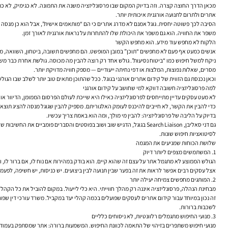
מכאן הדרך החוצה קצרה. וזה בדיוק המקום שבו פרסונליזציה משנה את התמונה. לא כגימיק, לא כת
אתרים
ולתרום לתנועה אורגנית איכותית יותר.
הסיבה לכך פשוטה יחסית. גוגל אמנם לא מדרג אתרים כי הם “מותאמים אישית”, אבל הוא כן מנסה לזה
משפר את החוויה. הוא גם משפר את היכולת שלו להתחרות על נראות אורגנית לאורך זמן.
הלקוח לא מחפש עוד מידע. הוא מחפש הקשר
אנשים כמעט אף פעם לא מחפשים “תוכן” במובן המופשט. הם מחפשים תשובה, ביטחון, השוואה, מחיר
ניקח למשל חיפוש כמו “ביטוח נסיעות”. גולש אחד רק רוצה להבין מה מכוסה. גולשת אחרת כבר 
מסרים, שאלות נפוצות, המלצות או דפי נחיתה ייעודיים — מספק חוויה מדויקת יותר.
וכאן נכנסת גם הזווית של קידום אתרים אורגני בגוגל. ככל שהתוכן מתאים טוב יותר לשלב שבו הגולש 
למה פרסונליזציה חשובה דווקא למי שחושב על קידום אורגני
לא מעט עסקים עדיין מתייחסים לפרסונליזציה כאילו היא שייכת לעולם הפרסום הממומן, הדיוור או הא
כדי להבין את הקשר, לא חייבים להיכנס לעומק האלגוריתם. מספיק להבין שגוגל מנסה להציג תוצאות
בדיוק על הליבה של פרסונליזציה: להבין מי מולך, ומה הוא באמת צריך עכשיו.
גם דני סאליבן, Search Liaison בגוגל, הדגיש שוב ושוב בפוסטים והסברים
לסיטואציות חיפוש שונות.
שלושת הכוחות שמניעים את המגמה
1. המשתמשים מצפים ליותר דיוק
הגולש הממוצע לא מתגמל אתר על עצם זה שהוא קיים. הוא בודק במהירות אם נוח לו, אם ברור לו, 
אצל עסקים רבים אפשר לראות את זה בפער שבין תנועה לבין ביצועים. יש כניסות, יש חשיפה, לפעמ
2. המותגים מחפשים צמיחה יעילה יותר
מבחינת הנהלה, פרסונליזציה איננה רק מהלך חווייתי. היא כלי לייעול. במקום להוביל את כל הק
לשכבות ברורות.
3. מנועי החיפוש מתגמלים רלוונטיות, לא ניסוחים כלליים
מנועי חיפוש משתפרים בזיהוי של התאמה לכוונת החיפוש. המשמעות ברורה: אתר שמסתפק בעמודי “