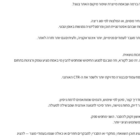
ר מסוים, או המלצות לפי סוג ריצה.
 שבהם אסטרטגיית תוכן ופרסונליזציה נפגשות באופן טבעי.
ותר מעבר לעמודים פנימיים, יותר אינטראקציה, ולעיתים גם יותר חזרה לאתר.
כות נושאית.
 זה טוב לקורא, וזה טוב גם למנוע החיפוש שמחפש להבין מי באמת מציע עומק ורצינות בתחום
צורה מדויקת יותר ולשפר את ה-CTR האורגני.
ריך קצר, סינון לפי שימוש, ודגמים שמותאמים לרמת ניסיון.
דיוק, פחות נטישה, ויותר סיכוי לתנועה אורגנית שמבשילה לפעולה.
שון זקוק להסבר. השני מחפש ספק.
משתמש הגיוני יותר.
הציג תוכן השוואתי, מחקרי או הסברי; למבקרים חוזרים או כאלה שצפו בעמודי מוצר — להציג