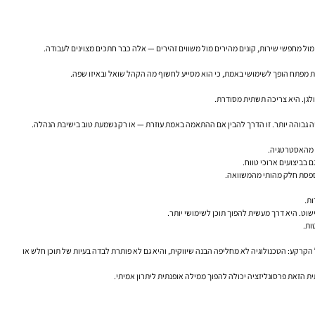
ול מחפשי שירות, קונים מהירים מול משווים זהירים — אלה כבר חתכים מצוינים לעבודה.
ות מפתח הופך לשימושי באמת, כי הוא מסייע לחשוף מה הקהל שואל ובאיזו שפה.
ולגן. היא צריכה תשתית מסודרת.
ק מהאסטרטגיה.
 בביצועים ארוכי טווח.
ספסת חלק מהותי מהמשוואה.
וט. היא דרך מעשית להפוך תוכן לשימושי יותר.
ות.
ל הקרקע: הטכנולוגיה לא מחליפה הבנה שיווקית, והיא גם לא פותרת לבדה בעיות של תוכן חלש או
ית הזאת פרסונליזציה יכולה להפוך ממילה אופנתית ליתרון אמיתי.