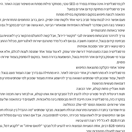
לכן פרסונליזציה אינה עומדת בנפרד מ-SEO טכני, ממחקר מילות מפתח או משיפור מבנה האתר. היא נשענת עליהם. בלי היררכיה טובה, בלי מיפוי נושאים, ובלי הבנה של זנב ארוך, קשה מאוד להתאים חוויה ברמה שבאמת מייצרת שיפור מיקום האתר בגוגל.
איך פרסונליזציה מחזקת קידום אתרים בפועל
התאמה לכוונת חיפוש במקום הסתפקות במילת מפתח
פעם אפשר היה לבנות עמוד סביב ביטוי אחד ולקוות שזה יספיק. היום, ברוב התחומים התחרותיים, ז
כשאתר בונה תוכן שמדבר לשאלות האמיתיות שמאחורי הביטוי, הוא עושה שני דברים במקביל: גם מש
שיפור באותות התנהגותיים
צריך להיזהר מהבטחות פשטניות לגבי “פקטורי דירוג”, אבל קשה להתעלם מהקשר בין רלוונטיות גבוהה
מבחינת קידום בגוגל, זו תמונה חשובה. גם אם לא כל מדד מתורגם ישירות לאלגוריתם, מכלול ההתנ
כיסוי נושאי רחב יותר וסמכות אמיתית
פרסונליזציה טובה כמעט תמיד דורשת יותר עומק. לא עוד עמוד אחד שמנסה לענות לכולם, אלא אוסף 
עבור מי שעוסק בקידום אתר תדמית בגוגל, המשמעות ברורה מאוד. במקום להסתפק בעמוד שירות כללי
מסוים.
שיפור אחוזי הקלקה מתוצאות החיפוש
פרסונליזציה לא מתרחשת רק אחרי הכניסה לאתר. היא מתחילה גם בדרך שבה העמוד מוצג בגוגל: כותרת,
למשל, עמוד שמכוון למי שמחפש השוואה צריך להישמע אחרת מעמוד שמכוון למי שמחפש פתרון מייד
דוגמאות מעשיות מהשטח
חנות אונליין: פחות קטלוג, יותר הכוונה
חנות דיגיטלית לציוד ספורט יכולה להציג לכל המבקרים את אותו קטלוג, או לבחור גישה חכמה יותר.
במקרה כזה, פרסונליזציה אינה חייבת להיות מבוססת בינה מלאכותית. לפעמים די בהתאמה של עמוד 
אתר שירותים: התאמת המסר לפי שלב ההחלטה
נניח שמדובר בחברה המציעה פתרונות הנהלת חשבונות. מבקר שמחפש “מה ההבדל בין הנהלת חשב
אם שני החיפושים יובילו לאותו עמוד מכירתי, הסיכוי לפספס גבוה. אבל אם האתר בנוי עם מסלול תו
חברת B2B: לא כל ליד רוצה דמו עכשיו
בתחומי B2B רבים, אחת הטעויות הנפוצות היא להציע לכל מבקר “לתאם שיחה” או “לקבוע 
קריאות לפעולה ממוקדות יותר.