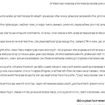
זיים, אילו חיפושים מביאים אותם, ובאיזה שלב הם נמצאים. לקוחות חדשים מול חוזרים, מחפשי מידע מ
. מדריכים, שאלות נפוצות, דפי נחיתה, השוואות, תיאורי קטגוריה, ואזורי המלצות. כאן גם מחקר מיל
מסרים שונים בעמודים שונים, ולוודא שהאתר מהיר, נוח וברור. פרסונליזציה לא עובדת טוב על אתר מב
עוזרת — או רק נשמעת טוב בישיבת הנהלה.
חות אוהבים להרגיש שעוקבים אחריהם מקרוב מדי. לכן פרטיות איננה סעיף משפטי בשולי האתר, אלא חל
 למה הם נאספים, ולהימנע מהפתעות מיותרות. שקיפות בונה אמון, ואמון הוא מרכיב קריטי גם במותג וגם
י רחב. אם האסטרטגיה מתמקדת רק בחשיפה ומתעלמת מהשאלה איך המשתמש מרגיש בתוך האתר, היא מפ
וש להבין אותו. זו אבחנה חשובה: SEO טוב לא מתחיל בתחבולה, אלא בבהירות.
אמיתי. כשמחברים את האמירות האלה לפרסונליזציה, מתקבלת מסקנה די ברורה: התאמה נכונה אינה קיש
עוד אתר שמכסה נושא “בערך”, אלא נכס דיגיטלי שיודע לענות טוב יותר על מצבים שונים של חיפוש והתלבט
ור בזיהוי דפוסים, להמליץ על תוכן, ולהציג הצעות מותאמות לפי הקשר. אבל כדאי להישאר עם הרגליים ע
תי, אופטימיזציה לאתר, היררכיית תוכן ברורה, קישורים פנימיים הגיוניים, ומדידה שוטפת. רק על התשת
פשרית על העסק וה-SEO