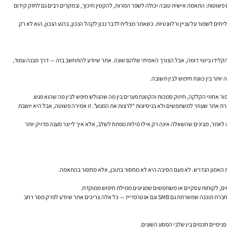
ם פשוטות: התאמה אישית טובה יכולה לשפר המרות, להקטין חיכוך, ובמקרים רבים גם לחזק
קידום
חים לשמור על עניין ורלוונטיות. כשאתר מצליח לדבר נכון לקהל הנכון, ברגע הנכון, הוא לא רק
קלידו ביטוי דומה, אבל הצורך האמיתי שלהם שונה. אתר שיודע להתחשב בזה — דרך מבנה עמוד,
יותר בין כוונת חיפוש לבין תשובה.
שיפור אחוזי הקלקה, חיזוק סמכות והקטנת פערים בין מה שהגולש חיפש לבין מה שהוא פגש.
צירת אתר שעוזר למשתמשים ולא בניסיונות “לרצות את המנוע”. זו אמירה פשוטה, אבל היא יושבת
אופטימיזציה לאתר, מבינים שהשאלה אינה רק אילו מילות מפתח לשלב, אלא איך לייצר מענה מדויק יותר
 את האמון הנדרש. לא פעם הסיבה היא לא מחסור בתוכן, אלא מחסור בהתאמה.
בטים, לקוחות עסקיים או משתמשים שמגיעים ממילת חיפוש ממוקדת.
זה נכון במיוחד עבור קידום אתרים לעסקים שפועלים בכמה קהלי יעד במקביל. משרד עורכי דין שפונה גם ללקוחות פרטיים וגם לחברות, חנות אונליין שמוכרת גם ללקוחות מזדמנים וגם ללקוחות חוזרים, או חברת תוכנה שמשרתת גם SMB וגם אנטרפרייז — כל אלה צריכים אתר שיודע לפרק מסר רחב
נימיים חכמים בין שלבי המסע השונים.