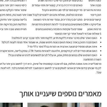
כוונת חיפוש
בונים עמודים ותוכן לפי שלבי החלטה שונים
רלוונטיות גבוהה יותר, שי
מבנה אתר
מארגנים היררכיה ברורה, קטגוריות ותתי-עמודים
כיסוי נושאי רחב יותר והבנ
כותרות ותיאורים
מדייקים מסרים לפי סוג החיפוש והקהל
שיפור אחוזי הקלקה מתוצ
תוכן דינמי
מציגים המלצות, שאלות ותכנים רלוונטיים לקהל שונה
יותר מעורבות, פחות חיכוך
קישורים פנימיים
מחברים בין מדריכים, עמודי שירות ודפי השוואה
גלישה עמוקה יותר וחיזוק
אנליטיקה ו-CRM
משתמשים בנתונים כדי לזהות דפוסים והזדמנויות
החלטות תוכן מדויקות יות
פרטיות ואמון
שומרים על שקיפות והסכמה בשימוש בנתונים
חוויית מותג טובה יותר ובי
5 שאלות שכדאי לשאול אחרי קריאת המאמר
האם האתר שלנו מדבר אחרת ללקוח חדש, ללקוח חוזר ולמי שכבר קרוב להחלטה?
האם מבנה התוכן באתר באמת תואם כוונות חיפוש שונות, או שעמוד אחד מנסה לענות לכולם?
איפה אנחנו מפסידים תנועה אורגנית או המרות בגלל מסר כללי מדי?
האם אנחנו מודדים לא רק מיקומים, אלא גם רלוונטיות בפועל: CTR, עומק גלישה, אינטראקציה והמרות?
האם השימוש שלנו בנתונים מחזק אמון, או עלול לגרום למשתמש להרגיש שחצינו גבול?
השורה התחתונה
פרסונליזציה אינה אופנה חולפת, וגם לא שכבה קוסמטית של שיווק. היא דרך לחשוב נכון יותר על תוכ
לכן מי שבוחן קידום אתרים אורגני לעסקים צריך לחשוב היום מעבר למילות מפתח בלבד. לא לזנוח
עובד.
מאמרים נוספים שיעניינו אותך