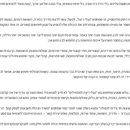
ה רחוק מלהספיק. מי שמחפש “נעלי ריצה”, למשל, עשוי לרצות מדריך בחירה, השוואת דגמים, הצעות למחי
פר את חוויית המשתמש, וגם מרחיב את היכולת שלו להופיע על מגוון חיפושים קשורים. זה אחד המקומות
 יותר לבין התנהגות טובה יותר באתר. עמודים מדויקים יותר נוטים לייצר יותר המשכיות: יותר גלילה, י
הגות כן מספר משהו על איכות ההתאמה בין החיפוש לבין התוצאה.
של נכסים: מדריכים, קטגוריות, תתי-קטגוריות, עמודי שירותים, שאלות נפוצות, והשוואות. כך נבנית סמ
, אפשר לבנות שכבות תוכן סביב שאלות נפוצות, סוגי פתרונות, קהלי יעד, מקרי שימוש ותהליכי עבודה.
 תיאור, זווית, והבטחת הערך שניכרת כבר בתוצאה עצמה. כשמזהים פלחי חיפוש שונים, אפשר לנסח עמודים ב
י. זה לא שינוי קוסמטי. זו הבנה של ההקשר.
 גולש שמגיע מחיפוש כמו “נעלי ריצה למתחילים” לא חייב לפגוש מיד מאות מוצרים. עדיף שיראה קודם מד
נחיתה, כותרת, פילטרים, בלוק שאלות נפוצות וקישורים פנימיים לעמודי עומק. התוצאה האפשרית: יותר 
ונות חד צידית לכפולה” נמצא בשלב שונה לגמרי ממי שמחפש “משרד הנהלת חשבונות לעסק קטן”. הרא
כן ברור — מדריך, השוואה, עמוד שירות, המלצות, טופס יצירת קשר — הוא מרוויח גם רלוונטיות וגם מסע 
דמו”, גם כשהוא עדיין רק בשלב הבדיקה. התאמה אישית בסיסית יכולה לפתור חלק מזה: למבקרים מוקדמים ל