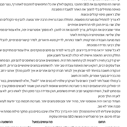
הגישה הזו מחזקת גם את SEO התוכני. במקום לאלץ את כל החיפושים להתכנס לאותו דף, נוצר מבנה תוכן שמכסה גם מונחי מידע וגם מונחי כוונה מסחרית.
מאיפה מתחילים בלי להפוך את האתר למעבדה מסובכת
שלב ראשון: מיפוי קהלים וכוונות
לא צריך להתחיל עם מערכת מסועפת. התחלה טובה נראית הרבה יותר צנועה: להבין מי הקהלים המרכ
שלב שני: בניית תוכן לפי תרחישים אמיתיים
אחרי שמבינים את הקהלים, צריך לתרגם את זה לתוכן. לא מסמך אסטרטגיה יפה, אלא עמודים ממשיים
שלב שלישי: אופטימיזציה נקודתית לאתר
כעת מגיעה העבודה הפרקטית: לשפר כותרות, לדייק מטא-תיאורים, לסדר קישורים פנימיים, להבליט 
שלב רביעי: מדידה מפוכחת
לא כל שיפור ייראה מיידית בדירוגים. לכן כדאי למדוד גם סימנים מוקדמים: אילו עמודים מחזיקים יותר טוב, איפה ה-CTR משתפר, אילו קבוצות מבקרים גולשות עמוק יותר, ואילו מסרים מייצרים אינטראקציה גבוהה יותר. זו הדרך להבין אם ההתאמה באמת 
החלק הרגיש: התאמה אישית לא יכולה לבוא על חשבון אמון
יש קו דק בין חוויה רלוונטית לבין תחושה חודרנית. משתמשים אוהבים כשחוסכים להם זמן. הם פ
אצל עסקים רבים, דווקא גישה מאוזנת עובדת טוב יותר: להשתמש בנתונים שימושיים וברורים, להסביר
זו נקודה חשובה במיוחד למי שבוחן איך לבחור חברת קידום אתרים או איך לתכנן מהלך אורגנ
מה בכירים בענף אומרים, ולמה זה חשוב
ג'ון מולר מגוגל חזר לאורך השנים על העיקרון שלפיו לא בונים אתר “לגוגל”, אלא למשתמשים, בצורה שמאפשרת גם למנוע החיפ
דני סאליבן הדגיש פעמים רבות כי מערכות החיפוש שואפות להציג תוכן שעוזר לאנשים ומספק ערך 
גם מחוץ לגוגל, השיח המקצועי סביב חוויית משתמש, תוכן ומדידה כבר מזמן הולך לאותו כיוון. לא 
לאן זה הולך מכאן
העתיד כנראה יהיה אוטומטי יותר, מהיר יותר ומבוסס נתונים יותר. מערכות חכמות כבר יודעות לעז
מבנה אתר לא טוב.
עסקים שיצליחו להרוויח מהמהלך הזה יהיו בדרך כלל אלה שיבנו בסיס נכון: מחקר מילות מפתח איכו
טבלת סיכום: איך פרסונליזציה פוגשת SEO וצמיחה עסקית
תחום
מה עושים בפועל
ההשפעה הא