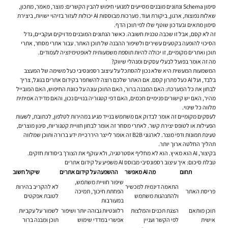
סימון Schema ונתונים מובנים מסייעים למנועי חיפוש להבין הקשרים: מוצר, מאמר, מתכון,
שאלות נפוצות, ארגון, ביקורת ועוד. מערכות מבוססות AI יכולות לעזור בזיהוי ישויות, ביצירת
סימון מתאים ובעדכון שוטף שלו לפי תוכן הדף.
זה לא קסם, אבל זו שכבה טכנית חשובה. כאשר הנתונים המובנים מדויקים ועקביים, גדל
הסיכוי להופעה בקטעים עשירים ולשיפור ההבנה של תוכן האתר. עבור אתרי מסחר, אתרי
תוכן ואתרים מקומיים, זו יכולה להיות תוספת משמעותית לאופטימיזציה לעמודים.
מה זה אומר בפועל לבעלי עסקים ומנהלי שיווק?
המשמעות המעשית היא שלא נכון להסתכל על עיצוב רספונסיבי כעל משימה של המעצב
בלבד, ועל AI כעל פתרון קסם. אם האתר שלכם רוצה להשתפר בקידום אתרים בגוגל, צריך
לבחון את כל המערכת: האם המבנה ברור, האם התוכן עונה על כוונת החיפוש, האם המובייל
מהיר, האם יש קישורים פנימיים חכמים, האם דפי קטגוריה בנויים נכון, והאם מדידה אמיתית
מלווה כל שינוי.
לעסקים מקומיים זה אומר לבדוק אם משתמש בנייד מגיע במהירות לטלפון, לכתובת, לשעות
הפעילות או לטופס יצירת קשר. לאתרי מסחר זה אומר לבחון חוויית קטגוריות, סינון מוצרים,
טעינת תמונות ודפי מוצר. לארגוני B2B זה אומר לייצר היררכיית ידע ברורה ותוכן שמלווה
תהליך החלטה ארוך יותר.
בקיצור, AI הוא מאיץ. הוא לא מחליף אסטרטגיה, ולא עוקף את הצורך ביסודות חזקים.
טבלת סיכום: איך עיצוב רספונסיבי מבוסס AI משפיע על קידום אתרים
תחום
מה AI מאפשר
ההשפעה על קידום אתרים
שיקול חשוב
שיפור חוויית משתמש,
התאמה דינמית למכשיר
לא להקריב בהירות
פריסת האתר
הפחתת חיכוך, תמיכה
ולהתנהגות משתמש
לטובת אפקטים
במעורבות
תוכן מותאם
הצגת תכנים והמלצות
רלוונטיות גבוהה יותר ושיפור
לשמור על עקביות
אישית
לפי הקשר ועניין
אפשרי במדדי שימוש
תוכן ומבנה ברור