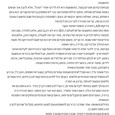
התשובות.
מבחינת קידום אתרים בגוגל, המשמעות היא לא לרדוף אחרי “טרנד”, אלא להבין איך אנשים
באמת שואלים שאלות. מחקר מילות מפתח טוב כבר לא מסתפק בביטויים קצרים. הוא בוחן
ניסוחים, בעיות, שאלות המשך והקשרים. עיצוב רספונסיבי נכון מבטיח שגם התשובה עצמה
תהיה נגישה, קריאה ומהירה לצריכה מכל מכשיר.
בדיקות A/B, ניתוח רב-משתני ושיפור עקבי
אחת התרומות החשובות של AI לעולם ה-SEO היא לא רק בביצוע, אלא בלמידה. מערכות
חכמות יכולות לבדוק וריאציות של כותרות, אזורי קריאה לפעולה, מיקומי תוכן, אלמנטים
גרפיים ופריסות שונות. זה קריטי, משום שקידום אתרים הוא אף פעם לא פרויקט חד-פעמי.
הוא תהליך של בדיקה, מדידה, ניסוי ושיפור.
עם זאת, צריך לזכור שלא כל שינוי שמעלה המרות בטווח קצר בהכרח טוב לקידום אורגני
לטווח ארוך. לפעמים וריאציה אגרסיבית משפרת לחיצות, אבל מחלישה בהירות או פוגעת
באמון. לכן יש לבחון הצלחה דרך סט רחב של מדדים: תנועה אורגנית, עומק גלישה, איכות
לידים, שיעור יציאה, ביצועי דפי נחיתה, וכמובן איכות החוויה עצמה.
גיזום תוכן, מבנה אתר וסמכות נושאית
ככל שאתר גדל, הוא סובל לעיתים מעומס: עמודים כפולים, קטגוריות חופפות, תוכן דל, ארכיון
לא מטופל וקישורים פנימיים חלשים. כאן AI יכול לסייע בניתוח קשרים בין דפים, זיהוי עמודים
חלשים והצעות לאיחוד, עדכון או הסרה.
זהו מהלך חשוב במיוחד לקידום אתרים, כי גוגל לא בוחנת רק דף בודד. היא בוחנת גם את
איכות המערכת כולה: האם האתר מסודר, האם הוא יוצר רצף נושאי, האם יש היררכיה
ברורה, האם דפים חשובים מקבלים עדיפות, והאם קישורים פנימיים מחזקים את הסמכות
הנושאית.
במילים פשוטות: אתר שמדבר ברור גם למשתמש וגם למנוע החיפוש, מקל על שניהם להבין
מה באמת חשוב בו.
נתונים מובנים וסכמה דינמית: שכבה טכנית עם ערך ממשי