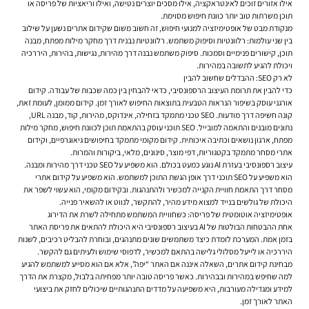
אילו אזורים זוכים לאינטראקציה, אילו מסכים יוצרים נטישה, ואילו וריאציות של פריסה או
תוכן משרתות טוב יותר כוונת חיפוש מסוימת.
מנקודת מבט של אופטימיזציה למנועי חיפוש, זה חשוב משום שקידום אתרים נשען על שילוב
בין שני עולמות: רלוונטיות וסיפוק משתמש. רלוונטיות נבנית דרך מחקר מילות מפתח, מבנה
תוכן, קישורים פנימיים וסמכות. סיפוק משתמש נבנה דרך מהירות, נגישות, בהירות, היררכיה
ויכולת להגיע לתשובה במהירות.
לא רק SEO: ההבדלים שחשוב להבין
כדי להבין את תרומת העיצוב הרספונסיבי, כדאי להבחין בין כמה שכבות של עבודה. קידום
אורגני עוסק בשיפור הנראות הטבעית בתוצאות החיפוש לאורך זמן. קידום ממומן, לעומת זאת,
קונה חשיפה דרך מודעות. SEO טכני מתמקד בזחילה, אינדוקס, מהירות, קוד, מבנה URL,
נתונים מובנים והתאמה למובייל. SEO תוכני עוסק בהתאמת תוכן לכוונת חיפוש, מחקר מילות
מפתח, ארגון נושאים וכתיבה איכותית. קידום מקומי מתמקד בחיפושים גיאוגרפיים, וקידום
אתרי מסחר מתמקד בקטגוריות, דפי מוצר, סינונים, מלאי, ביקורות והמרות.
עיצוב רספונסיבי בעזרת AI נוגע כמעט בכולם. הוא משפיע על SEO טכני דרך מהירות ומבנה.
הוא משפיע על SEO תוכני דרך אופן הגשת התוכן למשתמש. הוא משפיע על קידום אתרי
מסחר דרך התאמת חוויית הקנייה למכשיר ולהתנהגות. ובקידום מקומי, הוא עשוי לשפר את
היכולת של גולשים בנייד למצוא מידע מהיר, להתקשר, לנווט או להשאיר פנייה.
אופטימיזציה אוטומטית של פריסה: כשחוויית המשתמש מתחילה לשרת את הדירוג
אחת ההבטחות הבולטות של AI בעיצוב רספונסיבי היא היכולת להתאים את פריסת האתר
בזמן אמת. המערכת לומדת כיצד משתמשים שונים מתנהגים, ובוחרת להבליט רכיבים, לשנות
היררכיה או לייעל מסלולי גלישה בהתאם למכשיר, לדפוסי שימוש ולעיתים גם להקשר.
מבחינת קידום אתרים, השאלה איננה אם האתר “יפה”, אלא אם הוא מסייע למשתמש להגיע
למה שחיפש במהירות ובבהירות. כאשר פריסה טובה יותר מפחיתה בלבול, מקצרת את הדרך
למידע ומגדילה מעורבות, היא משפיעה על מדדים התנהגותיים שיכולים לחזק את ביצועי
האתר לאורך זמן.