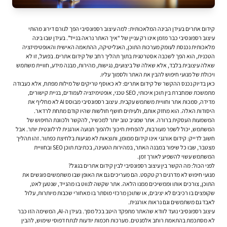
קידום אתרים בעידן הבינה המלאכותית: למה עיצוב רספונסיבי הפך לגורם דירוג מהותי
עיצוב רספונסיבי כבר מזמן אינו רק עניין של “איך האתר נראה בנייד”. בעידן שבו בינה
מלאכותית נכנסת לעומק מערכות התוכן, האנליטיקה, ההתאמה האישית והאופטימיזציה
הטכנית, הוא הפך לשכבה אסטרטגית בתוך תהליך רחב של קידום אתרים. בפועל, זו לא
שאלה עיצובית בלבד, אלא שאלה של ביצועים, נגישות, מהירות, מבנה מידע, חוויית משתמש
ויכולת של מנועי חיפוש להבין את האתר ולסמוך עליו.
כאן בדיוק נכנס ההקשר של
קידום אתרים
: לא כאוסף טריקים של מילות מפתח, אלא כעבודה
מתמשכת שמחברת בין תוכן איכותי, SEO טכני, אופטימיזציה לעמודים, בניית קישורים,
מדידה, סמכות אתר וחוויית משתמש עקבית. עיצוב רספונסיבי מבוסס AI לא מחליף את
היסודות האלה. הוא מחזק אותם, ולעיתים חושף חולשות שהיו קודם מתחת לרדאר.
המשמעות העסקית ברורה. אתר שמגיב טוב יותר למכשיר, להקשר ולכוונת החיפוש של
המשתמש, יכול לשפר מעורבות, להפחית חיכוך ולהפוך תנועה אורגנית לרלוונטית יותר. אבל
חשוב לדייק: קידום אורגני אינו קידום ממומן, ותוצאות לא מגיעות בלחיצת כפתור. זהו תהליך
מצטבר, שבו כל שיפור במבנה האתר, במהירות הטעינה, בכתיבת תוכן SEO ובחוויית
המשתמש עשוי להשפיע לאורך זמן.
לפני הכול: מה הקשר בין עיצוב רספונסיבי לבין קידום אתרים בגוגל?
מנועי חיפוש לא מדרגים רק טקסט. הם מעריכים גם את האופן שבו משתמשים פוגשים את
התוכן, צורכים אותו וממשיכים ממנו הלאה. אתר שקשה לנווט בו מהנייד, שנטען לאט,
שקופצים בו רכיבים לא יציבים, או שתוכן מרכזי מוסתר בו מאחורי שכבות מיותרות, עלול
לאבד גם משתמשים וגם נראות אורגנית.
עיצוב רספונסיבי נועד לוודא שהאתר מתפקד היטב בכל מסך. בעידן ה-AI, המשימה הזו כבר
לא מסתכמת בהתאמת רוחב אלמנטים. מערכות חכמות יודעות לנתח דפוסי שימוש, להבין