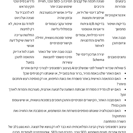
ביצועים
טעינה חכמה של קבצים
תמיכה ב-SEO טכני, חוויית
נדרש בסיס טכני
ומהירות
ורכיבים
שימוש טובה יותר
תקין מראש
שילוב דינמי של וידאו,
עלייה אפשרית במעורבות
לא להכביד על
אינטראקטיביות
אנימציות ותצוגות
ובזמן שהיה
טעינה ועל ניווט
בדיקות ושיפור
בדיקות A/B וניתוח
שיפור עקבי בעמודים
למדוד גם איכות, לא
מתמשך
וריאציות אוטומטי
ובמסלולי גלישה
רק לחיצות
זיהוי כפילויות, עמודים
החלטות עריכה
מבנה אתר
שיפור סמכות נושאית, זחילה
חלשים והזדמנויות
דורשות שיקול דעת
וגיזום תוכן
וקישורים פנימיים
לאיחוד
אנושי
הבנה טובה יותר של האתר
חובה לוודא דיוק
יצירה ועדכון דינמי של
נתונים מובנים
וסיכוי משופר לתוצאות
והתאמה לתוכן
Schema
עשירות
בפועל
5 שאלות שכדאי לשאול לפני שמשלבים AI בעיצוב רספונסיבי לצורכי קידום אתרים
האם האתר שלנו באמת מהיר, ברור ונוח במובייל, או שאנחנו רק מניחים שכן?
האם ההתאמה האישית באתר משפרת את כוונת החיפוש, או רק מוסיפה רעש ותחכום
מיותר?
האם יש לנו מדידה מסודרת שבוחנת השפעה על תנועה אורגנית, מעורבות והמרות לאורך
זמן?
האם מבנה האתר, הקישורים הפנימיים והתוכן תומכים בסמכות נושאית, או שיש עומס
ותוכן כפול?
האם הטכנולוגיה שאנחנו מוסיפים משרתת את המשתמש, או מסבכת את החוויה ואת
התחזוקה?
השורה התחתונה
עיצוב רספונסיבי בעידן הבינה המלאכותית הוא כבר לא רק נושא של תצוגה. הוא נוגע בלב של
קידום אתרים: חוויית משתמש, SEO טכני, כתיבת תוכן SEO, אופטימיזציה לעמודים, מבנה