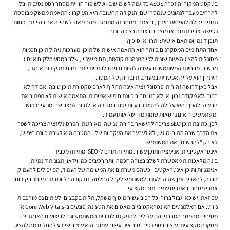
בטקסט המקורי הוזכרה ASOS כדוגמה לשימוש ב-AI לשיפור חוויית מסחר רספונסיבית. בלי
להרחיב מעבר לנתונים שנמסרו שם, הנקודה החשובה היא העיקרון: התאמת ממשק מבוססת
נתונים יכולה להפחית חיכוך, ובאתרי מסחר זה מתורגם מהר מאוד לשהייה ארוכה יותר, פחות
נטישה וצריכת תוכן או מוצרים בצורה רציפה יותר.
תוכן דינמי ומותאם אישית: יתרון או סיכון?
אחד התחומים המסקרנים ביותר הוא התאמה אישית של תוכן. מערכות ניהול תוכן חכמות
מסוגלות להציג הצעות שונות לפי התנהגות קודמת, תחומי עניין, שלב במסע הלקוח או סוג
מכשיר. מבחינת המשתמש, זו עשויה להיות חוויה רלוונטית יותר. מבחינת קידום אורגני,
היתרון הוא עלייה אפשרית במעורבות ובדיוק של המסר.
אבל כאן דרושה זהירות. פרסונליזציה אינה תחליף לארכיטקטורת תוכן טובה. אם דף לא
ברור, לא מקודם נכון, או לא בנוי סביב כוונת חיפוש אמיתית, התאמה אישית לא תפתור את
הבעיה. להפך: היא עלולה להסתיר בעיות יסוד במדידה או לגרום למצב שבו מנועי חיפוש
ומשתמשים רואים גרסאות שונות מדי של אותו עמוד.
לכן, כתיבת תוכן SEO צריכה להישאר ברורה, נגישה ומאורגנת. הפרסונליזציה צריכה לשפר
את הדרך שבה התוכן מוגש, לא לערער את העקביות שלו. המטרה היא לשרת כוונת חיפוש,
לא רק “להרשים” את המשתמש.
אינטראקטיביות, אנימציה ותוכן עשיר: מתי זה תורם ל-SEO ומתי זה מכביד
בינה מלאכותית מאפשרת לשלב בצורה חכמה יותר רכיבים כמו וידאו, תצוגות דינמיות,
אנימציות ותוכן אינטראקטיבי. כשהם משרתים את המשימה של העמוד, הם יכולים להעמיק
הבנה, להאריך זמן שהיה ולעזור למשתמש לקבל החלטה. זו נקודה רלוונטית במיוחד בקידום
אתרי מסחר ובאתרים עתירי תוכן מקצועי.
עם זאת, יש כאן גבול ברור. כל רכיב עשיר מוסיף משקל, תלות בקבצים ולעיתים גם מורכבות
ניווט. אם האלמנטים האינטראקטיביים מאטים את הטעינה, פוגעים ב-Core Web Vitals או
מסיחים מהמסר המרכזי, הם עלולים להזיק גם לחוויית המשתמש וגם לביצועים האורגניים.
מסקנה מקצועית: עיצוב רספונסיבי טוב אינו עיצוב עמוס. הוא עיצוב שיודע להחליט מה להציג,