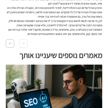
אתר, תנועה אורגנית ושיפור דירוגים בגוגל לאורך זמן.
היתרון הגדול של AI הוא היכולת לייעל, למדוד ולהתאים במהירות. המגבלה הגדולה שלו היא
אותה מגבלה מוכרת של כל כלי מתקדם: אם האסטרטגיה חלשה, היסודות רופפים והתוכן לא
באמת עונה על צורך, גם אוטומציה חכמה לא תייצר ערך אמיתי.
לכן, מי שרוצה לגשת לנושא בצורה מקצועית צריך לראות בעיצוב רספונסיבי מבוסס AI חלק
ממערכת רחבה של קידום אורגני. לא תחליף לחשיבה, אלא שכבה שמעצימה אותה.
כשמחברים בין טכנולוגיה, תוכן, שימושיות, מדידה וסמכות, מתקבל אתר שלא רק נראה טוב
יותר במסך קטן, אלא מתפקד טוב יותר במנועי החיפוש ובחיים האמיתיים.
מאמרים נוספים שיעניינו אותך