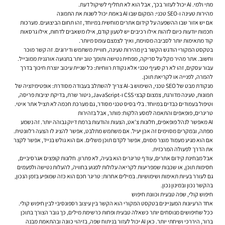
מתי ולמי. AI יכול לעזור בכך, אבל הוא לא תחליף לשיקול דעת.
מהירות טעינה ו-SEO טכני: המקום שבו AI באמת יכול לשנות את התמונה
אם יש אזור שבו ההשפעה על קידום אתרים מוחשית במיוחד, זהו תחום הביצועים. מערכות
חכמות יודעות כיום לזהות אילו רכיבים יש לטעון קודם, אילו משאבים לדחות, אילו גרסאות
קוד מתאימות יותר לסביבה מסוימת, ואיך לצמצם עומס מיותר.
בטקסט המקורי הודגש הקשר בין מהירות טעינה, חוויית משתמש ודירוגים. זה קשר מוכר
וחשוב. אתר מהיר מקל על סריקה, מפחית נטישה ותומך טוב יותר בתנועה אורגנית ממובייל.
עבור עסקים, זהו לא רק סעיף טכני אלא נקודת רווחיות: כל שניית עיכוב יוצרת חיכוך בדרך
להמרה, לפנייה או לקריאת תוכן.
מנקודת מבט של SEO טכני, השימוש ב-AI צריך להשתלב בעבודה מסודרת: אופטימיזציה של
תמונות, טעינה מדורגת, צמצום קבצי CSS ו-JavaScript, ניטור שרת, בדיקת יציבות פריסה,
וטיפול בעמודים כבדים במיוחד. בלי בסיס טכני מסודר, גם מערכת חכמה לא תציל אתר איטי.
טריגרים, פופאפים והתאמה למסע הלקוח: מותר, אבל בזהירות
AI מאפשר לנהל פופאפים, חלונות צ'אט, הצעות והודעות ברמת דיוק גבוהה יותר. זה נשמע
מפתה, ובמקרים מסוימים זה אכן יעיל. אם משתמש מתלבט, אפשר להציג לו הצעה רלוונטית.
אם הוא מגיע מעמוד מוצר מסוים, אפשר לקדם תוכן משלים. אם הוא גולש בנייד, אפשר לקצר
את הדרך לפעולה המרכזית.
אבל מבחינת קידום אתרים, עודף טריגרים הוא בעיה, לא פתרון. חלונות קופצים אגרסיביים,
חסימות תוכן, או שכבות שמפריעות לקריאה עלולות לפגוע בחוויה, להעלות נטישה ולפעמים
גם לעורר בעיות תאימות ושימושיות. במילים אחרות: טריגר חכם הוא כזה שמופיע בזמן הנכון,
בהקשר נכון ובמינון נכון.
חיפוש קולי, שפה טבעית וכוונת חיפוש
אחד הרעיונות המעניינים בטקסט המקורי הוא הקשר בין עיצוב רספונסיבי לבין חיפוש קולי.
ככל שחיפושים מנוסחים יותר כשאלה טבעית ופחות כרשימת מילים, כך גובר הצורך בתוכן
ברור, היררכי ושיחתי יותר. כאן AI יכול לעזור בניתוח שפה, בזיהוי כוונה ובהתאמת מבנה