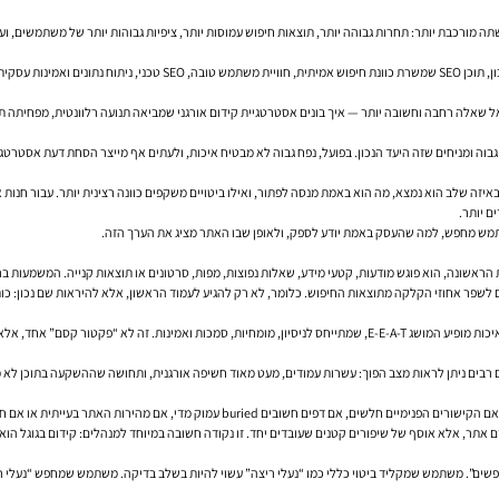
הגישה המודרנית ל-SEO מחברת בין כמה שכבות במקביל: מחקר מילות מפתח מדו
 שאלה רחבה וחשובה יותר — איך בונים אסטרטגיית קידום אורגני שמביאה תנועה רלוונטית, מפחיתה ת
וה ומניחים שזה היעד הנכון. בפועל, נפח גבוה לא מבטיח איכות, ולעתים אף מייצר הסחת דעת אסטרטג
איזה שלב הוא נמצא, מה הוא באמת מנסה לפתור, ואילו ביטויים משקפים כוונה רצינית יותר. עבור חנות או
ם יותר.
מש מחפש, למה שהעסק באמת יודע לספק, ולאופן שבו האתר מציג את הערך הזה.
אשונה, הוא פוגש מודעות, קטעי מידע, שאלות נפוצות, מפות, סרטונים או תוצאות קנייה. המשמעות ברו
 גם לשפר אחוזי הקלקה מתוצאות החיפוש. כלומר, לא רק להגיע לעמוד הראשון, אלא להיראות שם נכון: כו
ד בתחומים רגישים כמו בריאות, פיננסים ומשפט.
 רבים ניתן לראות מצב הפוך: עשרות עמודים, מעט מאוד חשיפה אורגנית, ותחושה שההשקעה בתוכן לא
תר בעייתית או אם חוויית המשתמש מסורבלת — גם תוכן טוב יתקשה למצות את הפוטנציאל שלו.
ים”. משתמש שמקליד ביטוי כללי כמו “נעלי ריצה” עשוי להיות בשלב בדיקה. משתמש שמחפש “נעלי רי