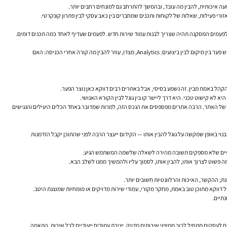
עה איכותית, להבין מה עובד, ובהמשך להתרחב גם למונחים רחבים יותר.
אזורי פעילות, שאלות של לקוחות ותכנים שמחברים בין כאב עסקי לבין פתרון קונקרטי.
. לפעמים המסקנה תהיה שצריך לבנות עמוד שירות חדש. לפעמים שעדיף לאחד כמה תכנים דומים.
כלים כמו Google Search Console ו-Google Analytics מספקים כאן תמונה חשובה. Search Console מראה על אילו שאילתות האתר כבר מופיע, מה אחוז ההקלקה, אילו עמודים מקבלים חשיפה ואיפה יש פער בין מיקום לבין ביצועים. Analytics, מצדו, עוזר להבין מה קורה אחרי הכניסה: האם
ליבה של האתר. הרבה אתרים מפספסים את הנכס הזה, למרות שמדובר באחד הכלים היעילים והנגישים
וי באופן שמקשה על גוגל להבין אותו — הקידום ייעצר הרבה לפני שהתוכן יקבל הזדמנות
ה אורגניים שלא מספקים תשובה מהירה לשאלה שלשמה המשתמש הגיע.
ת; ההקשר, האיכות והרלוונטיות חשובים יותר.
ל דווקא מתוכן טוב באמת, מחקר מקורי, עמודי שירות מדויקים או מומחיות שמוצגת היטב.
תיים.
לעסקים מתחיל לרוב ממיפוי שירותים מדויק, יצירת עמודים ייעודיים לכל שירות, התאמה