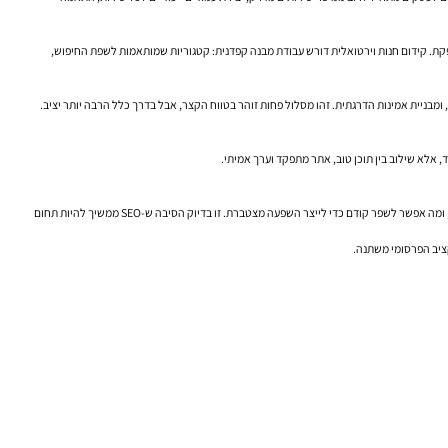
מספקת. קידום חנות וירטואלית דורש עבודת מבנה קפדנית: קטגוריות שמותאמות לשפת החיפוש,
ומבניית אמינות הדרגתית. זהו מסלול פחות זוהר בטווח הקצר, אבל בדרך כלל הרבה יותר יציב.
מי שמחפש היום צמיחה אורגנית לא צריך רק “עוד מאמרים” או “עוד מילות מפתח”. הוא צריך תמונה מערכתית: אילו עמודים באמת חסרים באתר, איך הלקוחות מחפשים, איפה האתר חזק, איפה הוא נתקע, ומה אפשר לשפר קודם כדי לייצר השפעה מצטברת. זו בדיוק הסיבה ש-SEO ממשיך להיות תחום
קציב הפרסומי משתנה.