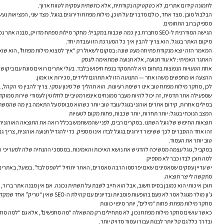
לתמונה קידום אתרים, לא כטקטיקה נקודתית, אלא כתשתית עסקית לטווח ארוך.
מספיק ברוב התחומים.
מיקום האתר בגוגל. הוא צריך להבין איך כל המערכת הזו עובדת יחד.
המאמר הזה יוצא מנקודת פתיחה מעט שונה: במקום לשאול רק “איך למצוא מילות מפתח”, הוא שואל
האתגר האמיתי: לא עוד תנועה, אלא תנועה שמתאימה לעסק
אחת הטעויות הנפוצות בתחום היא להתמקד בנפח חיפוש בלבד. בעלי אתרים רואים מונח עם ביקוש גב
ההצעה או מחפשים משהו אחר — התנועה הזו לא תתרגם ללידים, מכירות או אמון.
לכן, מחקר מילות מפתח טוב אינו רשימת רעיונות. הוא תהליך של סינון עסקי. צריך להבין מי הקהל, ב
שמפעילה אתר תדמית, זה יכול להיות מעבר ממונחים אינפורמטיביים לחלוטין לעמודי שירות ממוקדי
במילים אחרות,
קידום אתרים אורגני בגוגל
עובד טוב יותר כשהוא מבוסס על התאמה בין מה שהמשת
המצב הנוכחי בגוגל: יותר תחרות, יותר שכבות, פחות מקום לטעויות
תוצאות החיפוש של גוגל השתנו. במקרים רבים, לפני שהמשתמש בכלל רואה את התוצאה האורגנית הר
זהו אחד ההסברים לכך ששיפור דירוגים בגוגל לבדו אינו מספיק. כדי להגדיל תנועה אורגנית, צריך
טוב יותר את העמוד.
במקביל, גוגל עצמה ממשיכה להדגיש את נושא האיכות והאמינות. במסמכי ההנחיה שלה למעריכי איכות מופיע המושג E-E-A-T, שמתייחס לניסיון, מומחיות, סמכות ואמינות. זה לא “פקטור קסם” אחד, אלא דרך להבין איך גוגל שואפת להעריך איכות, במיוח
למה תוכן לבדו כבר לא מספיק
יש עדיין עסקים שמאמינים שאם יפרסמו הרבה מאמרים, האתר יתחיל “לטפס לבד”. בפועל, באתרים
מתקשה לייצר תוצאה.
תוכן איכותי הוא כמובן בסיס חשוב, אבל הוא חייב לשבת על תשתית נכונה. אם אין מבנה אתר ברור, אם הקישורים הפנימיים חלשים, אם דפים חשובים buried עמוק מדי, אם מהירות הא
ג’ון מולר מגוגל אמר לא פעם בהופעות פומביות ובדיונים עם קהילת ה-SEO שאין “טריק” אחד שמקדם אתר, אלא אוסף של שיפורים קטנים שעובדים יחד. זו נקודה חשובה במיוחד למנהלים: קידום בגוגל הוא לא מהלך חד-פעמי, אלא מערכת של החלטות עקביות.
מחקר מילות מפתח: פחות “מילים”, יותר מיפוי כוונות
כאשר עושים מחקר מילות מפתח נכון, לא מתחילים רק מהשאלה “מה מחפשים”, אלא גם “למה מחפש
ובדרך כלל גם קל יותר לבנות עבורו עמוד מדויק יותר.