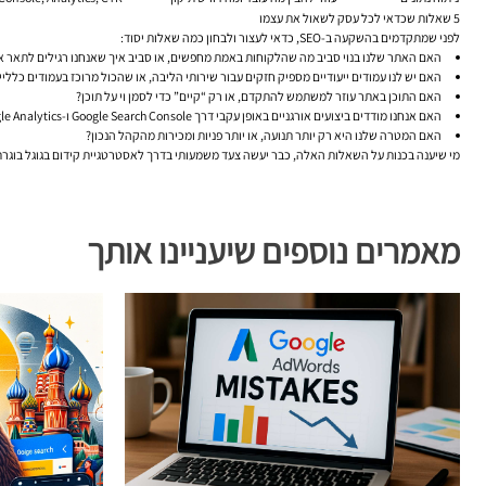
5 שאלות שכדאי לכל עסק לשאול את עצמו
לפני שמתקדמים בהשקעה ב-SEO, כדאי לעצור ולבחון כמה שאלות יסוד:
האם האתר שלנו בנוי סביב מה שהלקוחות באמת מחפשים, או סביב איך שאנחנו רגילים לתאר 
האם יש לנו עמודים ייעודיים מספיק חזקים עבור שירותי הליבה, או שהכול מרוכז בעמודים כלליי
האם התוכן באתר עוזר למשתמש להתקדם, או רק “קיים” כדי לסמן וי על תוכן?
האם אנחנו מודדים ביצועים אורגניים באופן עקבי דרך Google Search Console ו-Google Analytics?
האם המטרה שלנו היא רק יותר תנועה, או יותר פניות ומכירות מהקהל הנכון?
מי שיענה בכנות על השאלות האלה, כבר יעשה צעד משמעותי בדרך לאסטרטגיית קידום בגוגל בוגרת יו
מאמרים נוספים שיעניינו אותך