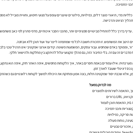
תכני התמיכה.
ליות מדי, תיאורי מוצר דלים, כפילויות, פילטרים שיוצרים עומס על מנועי חיפוש, וחוויית מובייל לא 
עדיף בדרך כלל להתחיל מביטויים ספציפיים יותר, מתכני הסבר איכותיים, מדפי פתרון לפי כאב משתמש, 
תים היטב את המשתמש. זו תזכורת חשובה לכל מי שמתפתה לייצר עוד ועוד תוכן ללא אבחנה.
נכס דיגיטלי שעובד לאורך זמן.
מן, אלא שכבת יסוד שמקטינה תלות, בונה אמון ומחזקת את היכולת למשוך לקוחות רלוונטיים גם כשהת
מה לבדוק בפועל
ארוך, התאמה לשירותים ולמוצרים
URL ברורים
קטגוריות ותכני תמיכה
ות סריקה, כפילויות
עינה, נוחות פעולה
, אזכורים טבעיים
בילים ונושרים