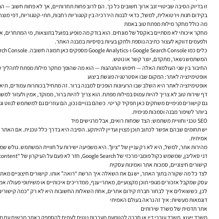
זו בדיוק הסיבה שביטויי זנב ארוך חשובים כל כך. הם לרוב פחות תחרותיים, אך לא פחות חשוב — 
בקידום חנות וירטואלית, למשל, כדאי לבנות היררכיה בין קטגוריות רחבות, תתי-קטגוריות, דפי מוצר
מה כולל מחקר מילות מפתח טוב באמת
מחקר איכותי לא מסתיים באקסל של מונחים. הוא בודק מה מופיע בפועל בתוצאות, מי המתחרים, אי
ולפעמים דווקא לעצור כתיבה נוספת ולתקן בעיות בסיסיות במבנה האתר.
המשתמש נשאר, מתקדם, יוצר קשר או נוטש.
החיבור בין שני העולמות האלה — חיפוש והתנהגות — הוא מה שהופך מחקר מילות מפתח לתהליך עסקי ול
אופטימיזציה לאתר: המקום שבו אסטרטגיה פוגשת ביצוע
אופטימיזציה לאתר היא השלב שבו הרעיונות הופכים למבנה ברור. זה מתחיל בכותרות עמודים, תיאורים, היררכיית H1-H2, כתובות URL, קישורים פנימיים, התאמת תוכן לעמוד הנכון, ושימוש נכון בשפה שהקהל באמת מבין. זה נשמע בסיסי, אב
דף שירות טוב לא צריך להיות עמוס במילות מפתח. הוא צריך להיות ברור, ממוקד, אמין ולעזור למשתמש להבין במהירות מה העסק מציע, למי זה 
גם קישורים פנימיים משחקים כאן תפקיד קריטי. כשהם בנויים נכון, הם עוזרים גם למשתמש לנווט 
ביותר לשיפור מבנה וסמכות פנימית.
SEO טכני וחוויית משתמש: הצד שפחות רואים, אבל מרגישים מיד
יש תחומים שבהם אפשר לכתוב תוכן מצוין ועדיין להיתקע. הסיבה היא בדרך כלל טכנית. אם האתר א
אמיתית.
מהירות אתר, למשל, היא לא רק עניין של “ציון”. היא משפיעה ישירות על חוויית המשתמש. גולש ש
דני סאליבן, שמשמש כקול פומבי מרכזי של Google Search, חזר לא פעם על העיקרון של “helpful content” — תוכן שבאמת עוזר לאנשים. בפועל, “עוזר” לא אומר רק מה כתוב בטקסט. זה אומר גם עד כמה פשוט לצרוך אותו, להבין אותו, לסמוך עליו ולהמשיך ממנו לשלב הבא.
קישורים חיצוניים, סמכות אתר ואמינות עסקית
לצד כל מה שקורה בתוך האתר, יש גם את השאלה איך הרשת “רואה” אותו. קישורים חיצוניים מאתרים
עסק שמקבל אזכורים מגופי תוכן מקצועיים, מאתרי ענף, ממדריכים איכותיים או משיתופי פעולה אמי
לכן, כששואלים איך לבחור חברת קידום אתרים, אחת השאלות החשובות היא לא רק “כמה קישורים תבנו
דוגמאות מעשיות: איך זה נראה בעולם האמיתי
אתר תדמית של משרד שירותים
משרד ייעוץ, משרד עורכי דין או חברה להטמעת מערכות נוטים לעתים להסתפק באתר מרשים עם מעט 