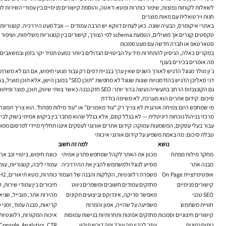
לשאלות לקוחות נפוצות, שיפור כותרות ומטא-דאטה, והוספת קישורים פנימיים בין עמודי השירות ל
חנות וירטואלית עם מאות מוצרים
באתרי איקומרס, הבעיה שונה. כאן לעתים דווקא יש הרבה עמודים — אבל מעט היררכיה. קטגוריות כל
טקסטים קצרים אך מועילים, הטמעת schema לפי הצורך, קישורים בין קטגוריות משלימות, ושיפור תהליך הניווט והרכישה.
סטארטאפ או חברה חדשה עם מעט סמכות
במקרים כאלה, הניסיון להתחרות מיד על הביטויים הגדולים ביותר כמעט תמיד יקר בזמן ובמשאבים. 
מה אומרים בכירים בענף
ג’ון מולר מגוגל הדגיש לאורך השנים שאין ערך בבניית דפים רק עבור מנועי חיפוש, אם הם לא משר
דני סאליבן הדגיש בהזדמנויות שונות שגוגל לא מחפשת “תוכן SEO” במובן הישן, אלא תוכן מועיל, ברור, וממוקד באדם שמחפש. עבור עסקים, המשמעות פשוטה: קידום אורגני אפקטיבי אינו תרגיל טכני בלבד, אלא שילוב בין תוכן טוב, אתר מתפקד וערך אמיתי.
גם הקונצנזוס הרחב בתעשייה נעשה ברור יותר: SEO חזק נבנה כאשר צוותי שיווק, תוכן, מוצר ופיתוח מדברים זה עם זה. בלי החיבור הזה, גם מהלך מקצועי עלול להיתקע בין מחלקות ולהישאר חלקי.
סיכום: קידום אתרים הוא מערכת, לא משימה בודדת
מרכזי בניהול נוכחות דיגיטלית — לא בגלל קסם, אלא בגלל שהוא מחבר בין ביקוש אמיתי בשוק לבין 
עבור בעלי עסקים, המשמעות עמוקה: קידום אתרים אורגני לעסקים איננו תחליף מיידי לפרסום ממו
טבלת סיכום: מה באמת משפיע על קידום אורגני איכותי
נושא
למה זה חשוב
מחקר מילות מפתח
מכוון את האתר לקהל שמחפש פתרון אמיתי
כוונת חיפוש, ביטויי זנב 
מבנה אתר
מסייע לגוגל ולמשתמש להבין את ההיררכיה
עמודי ליבה, קטגוריות, עומק ניווט, 
אופטימיזציית On Page
משפרת רלוונטיות, הקלקות והבנה של העמוד
כותרות, מטא תיאורים, H1-H2, התאמת תוכן לעמוד
קישורים פנימיים
מחזקים עמודים חשובים ומשפרים ניווט
חיבורים בין עמודי שירות, 
SEO טכני
מאפשר סריקה, אינדוקס וביצועים תקינים
מהירות אתר, מובייל, שגיא
חוויית משתמש
משפיעה על שהייה, אמון והמרות
קריאות, מבנה עמוד, זמני ט
קישורים חיצוניים וסמכות
מחזקים אמינות ותחרותיות בנישות עמוסות
איכות המקורות, רלוונטיות
ניתוח נתונים
עוזר להבין מה עובד ומה דורש תיקון
Search Console, Analytics, CTR, עמודים מו