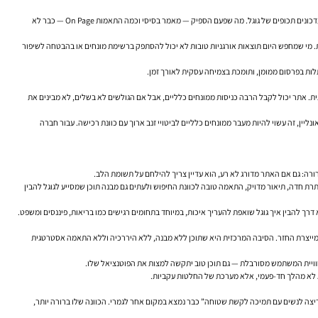
הבלבול מובן. מצד אחד, כולם מדברים על תוכן, מילות מפתח ודירוגים בגוגל. מצד שני, המציאות נעשתה מורכבת יותר: תחרות גבוהה יותר, תוצאות חיפוש עמוסות יותר, ציפיות גבוהות יותר של משתמשים, ועדכונים תכופים של גוגל. מה שפעם הספיק — מאמר בסיסי וכמה התאמות On Page — כבר לא
יק, מבנה אתר נכון, תוכן SEO שמשרת כוונת חיפוש אמיתית, חוויית משתמש טובה, SEO טכני, ניתוח נתונים ואמינות עסקית. מי שמחפש היום תוצאות אורגניות טובות לא יכול להסתפק ברשימת מונחים או בהבטחה לשיפור
לות בפרסום ממומן, ותומכת בצמיחה עסקית לאורך זמן.
ית. אתר יכול לקבל הרבה כניסות ממונחים כלליים, אבל אם הגולשים לא בשלים, לא מבינים את
נליין, זה עשוי להיות מעבר ממונחים כלליים לביטויי זנב ארוך עם כוונת רכישה. עבור חברה
רה: גם אם האתר מדורג לא רע, הוא עדיין צריך להילחם על תשומת הלב.
תרת חדה, תיאור מדויק, התאמה טובה לכוונת החיפוש ולעתים גם מבנה תוכן שמסייע לגוגל להבין
 מייצרת החזר. הסיבה המרכזית היא שתוכן ללא מבנה, ללא היררכיה וללא התאמה אסטרטגית
צה לנשים עם תמיכה לקשת שטוחה” כבר נמצא במקום אחר לגמרי. הכוונה שלו ברורה יותר,