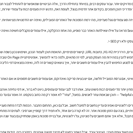
הם מדויקים יותר. עבור עסקים רבים, במיוחד בתחילת הדרך, אלה הביטויים שמאפשרים להתחיל לצבור תנו
 ומדריכי תוכן תומכים. בקידום אתר תדמית בגוגל, לעומת זאת, הדגש יהיה פעמים רבות על עמודי שירות, 
זה סוג עמודים גוגל מעדיפה, מהי רמת הסמכות של האתרים המובילים, ואיפה יש הזדמנויות מציאותיות
א רק SEO-י.
ל באתרים רבים דווקא כאן נוצר הפער.
מתאים, ולמה כדאי להמשיך. אופטימיזציית On Page טובה היא לא קישוט טכני. היא דרך ליישר קו בין גוגל לבין הקורא האנושי.
וגם למנוע החיפוש להבין אילו עמודים חשובים יותר, איך נושאים קשורים זה לזה, ואיפה נמצאים דפי ה
יטי, אם גרסת המובייל חלשה, אם יש בעיות סריקה ואינדוקס, אם עמודים חשובים חסומים או אם האתר בנ
ממתין יותר מדי פעמים רבות פשוט עוזב. אותו דבר לגבי עמודים עמוסים, ניווט לא ברור, או דפי נחית
 רלוונטיים ואמינים עדיין נחשבים לסיגנל חשוב. אבל גם כאן, התחום התבגר. הכמות לבדה פחות מעניינ
תיים, בונה עם הזמן סמכות אתר. זה לא קורה ביום אחד, ולא תמיד דרך קמפיין אגרסיבי. לעתים זה מתחי
”, אלא איך אתם חושבים על מוניטין, על רלוונטיות, ועל בניית סמכות באופן שמחזיק גם בעוד שנה ושנ
מאוד עומק תוכני. העיצוב עובד, אבל האתר כמעט לא מייצר תנועה אורגנית. במקרה כזה, קידום אתרים 