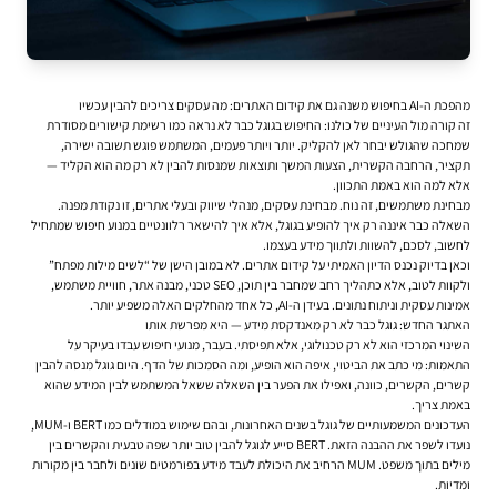
מהפכת ה-AI בחיפוש משנה גם את קידום האתרים: מה עסקים צריכים להבין עכשיו
זה קורה מול העיניים של כולנו: החיפוש בגוגל כבר לא נראה כמו רשימת קישורים מסודרת
שמחכה שהגולש יבחר לאן להקליק. יותר ויותר פעמים, המשתמש פוגש תשובה ישירה,
תקציר, הרחבה הקשרית, הצעות המשך ותוצאות שמנסות להבין לא רק מה הוא הקליד —
אלא למה הוא באמת התכוון.
מבחינת משתמשים, זה נוח. מבחינת עסקים, מנהלי שיווק ובעלי אתרים, זו נקודת מפנה.
השאלה כבר איננה רק איך להופיע בגוגל, אלא איך להישאר רלוונטיים במנוע חיפוש שמתחיל
לחשוב, לסכם, להשוות ולתווך מידע בעצמו.
וכאן בדיוק נכנס הדיון האמיתי על קידום אתרים. לא במובן הישן של “לשים מילות מפתח”
ולקוות לטוב, אלא כתהליך רחב שמחבר בין תוכן, SEO טכני, מבנה אתר, חוויית משתמש,
אמינות עסקית וניתוח נתונים. בעידן ה-AI, כל אחד מהחלקים האלה משפיע יותר.
האתגר החדש: גוגל כבר לא רק מאנדקסת מידע — היא מפרשת אותו
השינוי המרכזי הוא לא רק טכנולוגי, אלא תפיסתי. בעבר, מנועי חיפוש עבדו בעיקר על
התאמות: מי כתב את הביטוי, איפה הוא הופיע, ומה הסמכות של הדף. היום גוגל מנסה להבין
קשרים, הקשרים, כוונה, ואפילו את הפער בין השאלה ששאל המשתמש לבין המידע שהוא
באמת צריך.
העדכונים המשמעותיים של גוגל בשנים האחרונות, ובהם שימוש במודלים כמו BERT ו-MUM,
נועדו לשפר את ההבנה הזאת. BERT סייע לגוגל להבין טוב יותר שפה טבעית והקשרים בין
מילים בתוך משפט. MUM הרחיב את היכולת לעבד מידע בפורמטים שונים ולחבר בין מקורות
ומדיות.