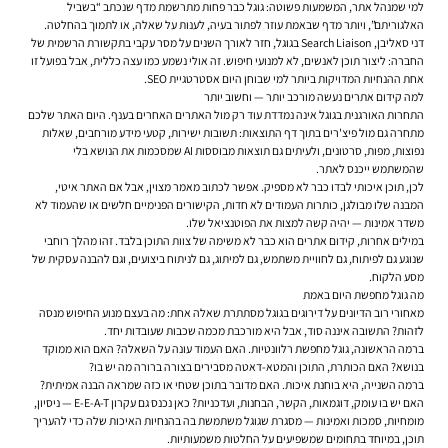
למי שמנהל אתר, המשמעות פשוטה: גוגל כבר פחות מתרשמת מדף שנכתב “בשביל
האלגוריתם”, ויותר מדף שבאמת עוזר לפתור בעיה, לענות על שאלה, או לתמוך בהחלטה.
דני סאליבן, Search Liaison בגוגל, חזר לאורך השנים על מסר עקבי בתקשורת הרשמית של
החברה: ליצור תוכן לאנשים, לא למנועי חיפוש. זה אולי נשמע כמו עצה כללית, אבל בפועל זו
אחת ההנחיות המדויקות ביותר למי שבוחן היום אסטרטגיית SEO.
למה קידום אתרים נעשה מורכב יותר — וחשוב יותר
התחרות האורגנית בגוגל אינה נמדדת עוד רק מול האתרים האחרים בענף. היום האתר שלכם
מתחרה גם מול פיצ'רים בתוך דף התוצאות: תשובות ישירות, קטעי מידע מורחבים, שאלות
נפוצות, מפות, סרטונים, ולעיתים גם תוצאות מבוססות AI שמסכמות את הנושא בלי
שהמשתמש ייכנס לאתר.
לכן, תוכן איכותי לבדו כבר לא מספיק. אפשר לכתוב מאמר מצוין, אבל אם האתר איטי,
המבנה שלו מבולגן, כותרות העמודים לא חדות, הקישורים הפנימיים חלשים או שהעמוד לא
משדר אמינות — יהיה קשה למצות את הפוטנציאל שלו.
במילים אחרות,
קידום אתרים
הוא כבר לא משימה של צוות התוכן בלבד. זהו מהלך רוחבי
שנוגע גם לפיתוח, גם לחוויית משתמש, גם למיתוג, גם לניתוח ביצועים, וגם להבנה עסקית של
מסע הלקוח.
מה גוגל מחפשת היום באמת
מאחורי רוב הדיונים על דירוגים בגוגל מסתתרת שאלה אחת: מה בעצם מנוע החיפוש מנסה
לזהות? התשובה איננה סוד, אבל היא מורכבת מכמה שכבות שעובדות יחד.
ברמה הראשונה, גוגל מחפשת רלוונטיות. האם העמוד עונה על השאלה? האם הוא ממוקד
בנושא? האם הכותרת, התוכן והמטא-דאטה מסבירים בצורה ברורה מה יש בו?
ברמה השנייה, היא בוחנת איכות. האם מדובר בתוכן שטחי או כזה שמראה הבנה אמיתית?
האם יש בו עומק, דוגמאות, הקשר, הבחנות, ועדכניות? כאן נכנס גם עקרון E-E-A-T — ניסיון,
מומחיות, סמכות ואמינות — מסגרת שגוגל משתמשת בה בהנחיות האיכות שלה כדי להעריך
תוכן, במיוחד בתחומים שמשפיעים על החלטות משמעותיות.