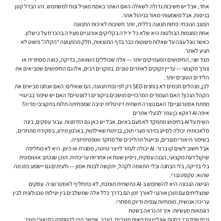
אחד, אבל יש חשיבות גדולה לשאלה האם האתר באמת מועיל ונוח למשתמש. זהו הבדל קטן
בניסוח, אבל משמעותי מאוד בניהול אתר.
המצב הנוכחי: פחות תנועה כללית, יותר חשיבות לאיכות התנועה
אחת המגמות הבולטות היא שלא כל ירידה בקליקים אורגניים מעידה בהכרח על כישלון.
כאשר גוגל עונה על שאלות פשוטות כבר בדף התוצאות, חלק מהתנועה “הקלה” פשוט לא
תגיע לאתר.
מצד שני, החיפושים המעמיקים יותר — אלה שכוללים השוואה, בדיקה, כוונה מסחרית או
צורך מקצועי — עדיין זקוקים לאתרים טובים. במקרים רבים, אלו גם החיפושים שמביאים את
הלידים הטובים יותר.
לכן, מנהלים חכמים לא בוחנים SEO רק לפי נפח תנועה. הם שואלים: האם אנחנו מביאים את
הקהל הנכון? האם העמודים המרכזיים מושכים ביקורים רלוונטיים? האם יש שיפור בביטויי
מפתח אסטרטגיים? האם נוצרה תשתית דיגיטלית יציבה שמפחיתה תלות בתקציבי מדיה?
איפה AI דווקא כן עוזר לבעלי אתרים
השיח על AI בחיפוש מתמקד לא פעם באיום, אבל יש כאן גם הזדמנות. עבור עסקים, בינה
מלאכותית יכולה לסייע בזיהוי פערי תוכן, בניתוח שאילתות, בארגון מידע, בסקירת מתחרים,
בשיפור תיאורי מוצרים, ובייעול תהליכים של מחקר ואופטימיזציה.
אבל חשוב לשים קו ברור: AI יכולה לעזור לייצר טיוטה, מסגרת או כיוון. היא לא מחליפה
שיקול דעת מקצועי, הבנה עסקית, ניסיון שטח או אחריות עריכתית. תוכן שנכתב אוטומטית
בלי בדיקה, בלי הבחנה ובלי התאמה לקהל, יתקשה לבנות אמון — ולעיתים גם יישמע כמו מה
שהוא: טקסט גנרי.
הגישה הנכונה היא להשתמש ב-AI כתשתית תומכת, לא כתחליף לאסטרטגיה. עסקים
שמצליחים עם תוכן אורגני לאורך זמן הם בדרך כלל אלה שמשלבים בין יעילות טכנולוגית לבין
עריכה אנושית, מומחיות ענפית ודיוק מסחרי.
דוגמאות מעשיות: איך זה נראה בשטח
נניח שמדובר בחנות אונליין עם מאות מוצרים. בעבר, אפשר היה להסתפק בתיאורי מוצר