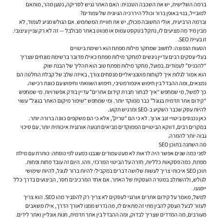
ברמה השלישית, יש את השכבה הטכנית: האם האתר נגיש לסריקה, נטען מהר, מותאם
למובייל, בנוי באופן ברור וכולל היררכיה הגיונית של עמודים?
וברמה הרביעית, אולי החשובה מכולן, יש את חוויית המשתמש. אם הגולש מגיע לעמוד, לא
מבין מיד מה מציעים לו, נתקל בטקסט עמוס או מנווט באתר מבולבל — זה לא רק עניין עיצובי.
זו בעיית SEO.
הטעות הנפוצה: לחשוב שמחקר מילות מפתח הוא רשימת ביטויים
בעלי עסקים רבים עדיין ניגשים למחקר מילות מפתח כאילו מדובר ברשימת מונחים שצריך
“להכניס” לעמודים. בפועל, מחקר מילות מפתח טוב הוא תהליך של הבנת שוק.
הוא אמור לגלות איך לקוחות פוטנציאליים מנסחים צורך, באיזה שלב של קבלת החלטה הם
נמצאים, ומה ההבדל בין חיפוש אינפורמטיבי, חיפוש השוואתי וחיפוש עם כוונת רכישה.
כך למשל, מי שמחפש “איך לבחור חברת קידום אתרים” עדיין בודק אפשרויות. מי שמחפש
“קידום אתר תדמית בגוגל” כבר ממוקד יותר. ומי שמחפש “שיפור מיקום האתר בגוגל” עשוי
להיות עסק שכבר השקיע ב-SEO ומרגיש תקוע.
כאן נכנסים ביטויי זנב ארוך. לא כי הם “טריק”, אלא כי הם משקפים כוונה ברורה יותר.
במקרים רבים, דווקא הביטויים הממוקדים מביאים תנועה אורגנית איכותית יותר, עם סיכוי
גבוה יותר להמרה.
מה השתנה בתוכן SEO
לפני כמה שנים אפשר היה לראות לא מעט עמודים שנבנו כמעט לפי נוסחה: כותרת עם מילת
מפתח, כמה פסקאות כלליות, חזרה על הביטוי המרכזי, וזהו. היום זה עובד פחות ופחות.
תוכן SEO איכותי צריך לעשות שלושה דברים במקביל: להיות ברור לגוגל, להיות שימושי
לגולש, ולהשתלב במטרה העסקית של האתר. אם אחד המרכיבים חסר, הביצועים בדרך כלל
ייפגעו.
למשל, מאמר על קידום אתרים אורגני לעסקים לא צריך רק להסביר מהו SEO. הוא צריך
לעזור לבעל העסק להבין מתי זה מתאים לו, מה נדרש ממנו לאורך הדרך, אילו משאבים
מעורבים, מה המדדים שצריך לבדוק, ומה ההבדל בין אתר תדמית, חנות אונליין ואתר לידים.