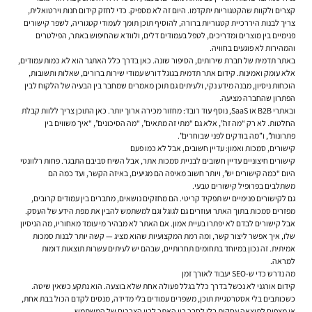
קצרים ולקוות שהקטגוריות יתקדמו. היום זה לא מספיק. כדי לחזק קידום חנות וירטואלית,
צריך לבנות היררכיית קטגוריות ברורה, להוסיף תוכן תומך לעמודי קטגוריה, לשפר קישורים
פנימיים בין מוצרים ומדריכים, לטפל בעמודים דלים, ולוודא שהחיפוש באתר, הפילטרים
והמהירות לא פוגעים בחוויה.
באתר תדמית של חברת שירותים, הסיפור שונה. כאן בדרך כלל האתגר הוא לא כמות עמודים,
אלא עומק ואמינות. קידום אתר תדמית בגוגל דורש עמודי שירות ברורים, שאלות ותשובות,
הוכחות ניסיון, מבנה מידע נקי, ולעיתים גם תוכן מאמרים שמחבר בין הבעיה של הלקוח לבין
הפתרון שהחברה מציעה.
ובאתרי B2B או SaaS, נוסף עוד רובד: מחזור מכירה ארוך יותר. כאן התוכן צריך ללוות קבלת
החלטות. לא רק “מה זה”, אלא גם “מתי זה מתאים”, “מה הסיכונים”, “איך משווים בין
פתרונות”, ו”מה בודקים לפני שבוחרים”.
קישורים, סמכות ואמון: עדיין חשובים, אבל לא כמו פעם
קישורים חיצוניים עדיין חשובים לבניית סמכות אתר, אבל השיח סביבם התבגר. פחות רלוונטי
היום “כמה קישורים יש”, ויותר חשוב מאיפה הם מגיעים, באיזה הקשר, ועד כמה הם
משתלבים בפרופיל קישורים טבעי.
גם לקישורים פנימיים יש תפקיד קריטי. הם מחזקים נושאים, מחברים בין עמודים קרובים,
מפזרים סמכות בתוך האתר ועוזרים גם לגוגל וגם למשתמש להבין את מפת הידע של העסק.
אבל קישורים לבדם לא יפתרו בעיית אמון. אם האתר לא מבהיר מי עומד מאחוריו, מה הניסיון
שלו, איך אפשר ליצור קשר, ומה רמת המקצועיות שהוא מציג — קשה יותר לבנות סמכות
אמיתית. זה נכון במיוחד בתחומים תחרותיים, שבהם יש לעיתים עשרות תוצאות דומות
למראה.
מה נדרש כדי ש-SEO יעבוד לאורך זמן
קידום אורגני לא נכשל בדרך כלל בגלל פעולה אחת שלא בוצעה. הוא נתקע כשאין שיטה.
כשכותבים בלי אסטרטגיית תוכן, משפרים עמודים בלי מדידה, מנסים לקדם הכול בבת אחת,
או מצפים לתוצאה עסקית בלי לחבר בין האתר לבין הצרכים של המשתמש.