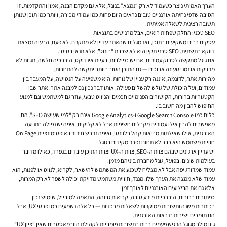
הערך האמיתי נוצר כשעמוד לא רק “נמצא” בגוגל, אלא גם מקדם הבנה, אמון והתקדמות. זו
הסיבה שדפי נחיתה אורגניים טובים נראים היום פחות כמו עמודי מכירה, ויותר כמו תוכן שנותן
תשובה רצינית לשאלה אמיתית.
SEO טכני: החלק שפחות רואים, אבל מרגישים בתוצאות
עסקים רבים משקיעים בתוכן, ואז מגלים שהאתר עדיין לא מתקדם. לא פעם, הבעיה נמצאת
דווקא בתשתית. SEO טכני תקין הוא לא שכבת “בונוס”, אלא תנאי בסיסי.
אם גוגל מתקשה לסרוק עמודים, אם יש כפילויות, בעיות אינדוקס, היררכיה חלשה, תגיות לא
מדויקות או זמני טעינה ארוכים — גם התוכן הטוב ביותר יתקשה להתחרות.
מהירות אתר, לדוגמה, איננה רק עניין של נוחות. היא משפיעה על הנטישה, על המעבר בין
עמודים, ועל היכולת של גולש להשלים פעולה. אותו דבר נכון גם למבנה אתר. אתר שבו
הקטגוריות ברורות, הקישורים הפנימיים חכמים והניווט טבעי, עוזר גם למשתמש וגם למנוע
החיפוש להבין מה חשוב בו.
כלים כמו Google Search Console ו-Google Analytics אינם רק “למי שעושה SEO”. הם
מאפשרים להבין אילו עמודים מקבלים חשיפות אבל לא קליקים, איפה יש נפילה בתנועה
האורגנית, אילו שאילתות מביאות קהל רלוונטי, ואיפה נדרש חידוד באופטימיזציית On Page.
חוויית משתמש היא כבר לא תחום נפרד מקידום בגוגל
יש עדיין ארגונים שבהם צוות ה-SEO, צוות ה-UX וצוות התוכן עובדים בנפרד, כאילו מדובר
בעולמות שונים. בפועל, גוגל מחברת ביניהם מזמן.
עמוד שמדורג יפה אבל לא מצליח לשכנע את המשתמש להישאר, לקרוא, לנווט או לפנות, הוא
עמוד שלא ממצה את הערך שלו. מנגד, חוויית משתמש מדויקת יכולה לשפר לא רק המרות,
אלא גם את הביצועים האורגניים לאורך זמן.
כפתורים ברורים, היררכיית מידע טובה, קריאות גבוהה, התאמה למובייל, שימוש נכון
בכותרות משנה ותשובות ממוקדות לשאלות מרכזיות — כל אלה נשמעים כמו פרטי UX, אבל
הם תומכים ישירות בנראות האורגנית.
ג'ון מולר מגוגל הדגיש פעמים רבות בתשובות פומביות לקהילת הוובמאסטרים שאין “ציון UX”