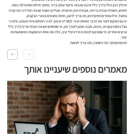
תהליך נכון כולל בדרך כלל ארבע שכבות: מיקוד עסקי ברור, מחקר מילות מפתח לפי כוונת
חיפוש, תשתית טכנית בריאה, ועבודת תוכן שיטתית. מעליהן יושבת שכבת המדידה: מה קורה
בפועל, אילו עמודים מתקדמים, מה צריך לרענן, ואיפה נמצאים צווארי הבקבוק.
זה גם המקום לומר את הדבר הפחות זוהר: SEO דורש זמן. לא כי התחום איטי מטבעו, אלא כי
גוגל בוחנת עקביות, איכות, מבנה ואמון לאורך זמן. מי שמחפש תוצאה רגעית יעדיף בדרך כלל
ערוצים אחרים. מי שמבקש לבנות נכס דיגיטלי יציב, יגלה שזו אחת ההשקעות המשמעותיות
יותר.
סיכום ממוקד: מה השתנה, ומה צריך לעשות
מאמרים נוספים שיעניינו אותך