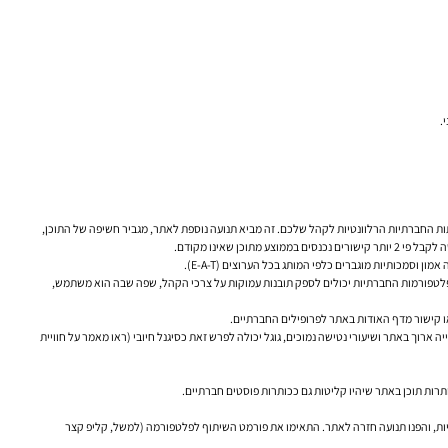
.
ת החברתיות הרלוונטיות לקהל שלכם. זה מביא תנועה נוספת לאתר, מגביר חשיפה של התוכן,
ה לקבל
פי 2 יותר קישורים נכנסים
בממוצע מתוכן שאינו מקודם.
וסמכותיות מוגברים כלפי המותג בכל הערוצים (E-A-T).
שלכם משתף? על מה הוא מגיב? באילו שאלות הוא מתעניין? האזנה חברתית (Social Listening) וניתוח מעורבות (Engagement) בפלטפורמות החברתיות יכולים לספק תובנות עמוקות על צרכי הקהל, שפה שבה הוא משתמש,
או קישור מדף האודות באתר לפרופילים החברתיים.
 יכולים להשפיע בעקיפין על SEO – למשל, אם תנועה מהסושיאל מובילה לזמן שהייה ארוך באתר ושיעורי נטישה נמוכים, גוגל יכולה לפרש זאת כסיגנל חיובי (ראו מאמר על חוויית
ות, והפנו תנועה חזרה לאתר. התאימו את פורמט השיתוף לפלטפורמה (למשל, קליפ קצר