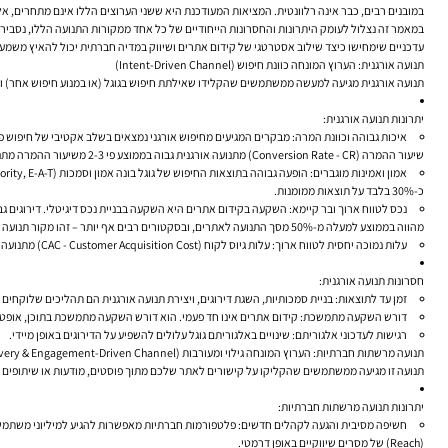
במובנים רבים, כבר אינה רלוונטית. המציאות המעודכנת היא ששני הערוצים הללו אינם מתחרים, א
במאמר זה נצלול לעומק היתרונות והחסרונות הייחודיים של כל אחד ממקורות התנועה הללו, נסביר
עדכניים שימחישו כיצד שילוב אסטרטגי של קידום אתרים ושיווק במדיה חברתית יכול להאיץ משמ
תנועה אורגנית: הערוץ המונחה כוונת חיפוש (Intent-Driven Channel)
תנועה אורגנית מגיעה למעשה ממשתמשים שהקלידו שאילתת חיפוש בגוגל (או במנוע חיפוש אחר) וה
יתרונות תנועה אורגנית:
איכות גבוהה וכוונת המרה:
מבקרים המגיעים מחיפוש אורגני נמצאים בשלב אקטיבי של חיפוש פתרו
שיעור ההמרה (Conversion Rate - CR) מתנועה אורגנית גבוה בממוצע פי
2-3
משיעור ההמרה מתנו
אמון ואמינות מוגברים:
הופעה גבוהה בתוצאות החיפוש של גוגל בונה אמון וסמכות (Authority, E-A-T – ראו מאמר בנושא) בעיני הגולשים. אם גוגל מדרג אתכם גבוה, זה אומר שאתם מקור אמין ורלוונטי.
כ-30% בלבד על תוצאות ממומנות.
נכס לטווח ארוך ובר קיימא:
השקעה בקידום אתרים היא השקעה בבניית נכס דיגיטלי. דירוגים גבו
מהווה בממוצע
למעלה מ-50% מסך התנועה לאתרים
, ובסקטורים רבים אף יותר – זהו מקור תנועה 
עלות נמוכה יחסית לטווח ארוך:
עלות גיוס לקוח (CAC - Customer Acquisition Cost) מתנועה אורגנית נמוכה לרוב משמעותית מזו של פרסום ממומן, אם כי נדרשת השקעה ראשונית ומתמשכת.
חסרונות תנועה אורגנית:
זמן עד לתוצאות:
בניית סמכותיות, השגת דירוגים, ויצירת תנועה אורגנית הם תהליכים שלוקחים 
דורש השקעה מתמשכת:
קידום אתרים אינו חד פעמי. הוא דורש השקעה מתמשכת בתוכן, אופטימי
רגישות לעדכוני אלגוריתם:
שינויים באלגוריתם גוגל עלולים להשפיע על הדירוגים באופן מיידי.
תנועה מרשתות חברתיות: הערוץ המונחה גילוי ומעורבות (Discovery & Engagement-Driven Channel)
תנועה זו מגיעה ממשתמשים שהקליקו על קישורים לאתר שלכם מתוך פוסטים, מודעות או שיתופים בפלטפורמות המדיה החברתית 
יתרונות תנועה מרשתות חברתיות:
חשיפה מסיבית והגעה לקהלים חדשים:
פלטפורמות חברתיות מאפשרות להגיע למיליוני משתמשי
(Reach) של מסרים שיווקיים באופן דרמטי.