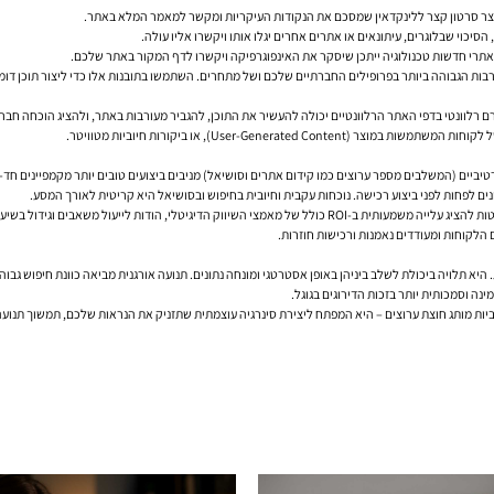
 יוצר סרטון קצר ללינקדאין שמסכם את הנקודות העיקריות ומקשר למאמר המלא באתר.
סיכוי שבלוגרים, עיתונאים או אתרים אחרים יגלו אותו ויקשרו אליו עולה.
 אתרי חדשות טכנולוגיה ייתכן שיסקר את האינפוגרפיקה ויקשרו לדף המקור באתר שלכם.
עורבות הגבוהה ביותר בפרופילים החברתיים שלכם ושל מתחרים. השתמשו בתובנות אלו כדי ליצור תוכן ד
י האתר הרלוונטיים יכולה להעשיר את התוכן, להגביר מעורבות באתר, ולהציג הוכחה חברתית (Social Proof) שתורמת לאמון ול-
User-Gener), או ביקורות חיוביות מטוויטר.
רטיביים (המשלבים מספר ערוצים כמו קידום אתרים וסושיאל)
מניבים ביצועים טובים יותר
מקמפיינים חד-ע
לפני ביצוע רכישה. נוכחות עקבית וחיובית בחיפוש ובסושיאל היא קריטית לאורך המסע.
ות להציג
עלייה משמעותית ב-ROI כולל
של מאמצי השיווק הדיגיטלי, הודות לייעול משאבים וגידול בשיע
 הלקוחות ומעודדים נאמנות ורכישות חוזרות.
היא תלויה ביכולת לשלב ביניהן באופן אסטרטגי ומונחה נתונים. תנועה אורגנית מביאה כוונת חיפוש גבו
ה וסמכותית יותר בזכות הדירוגים בגוגל.