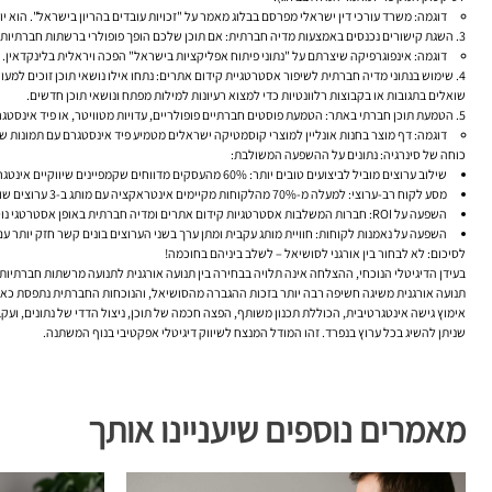
דוגמה:
משרד עורכי דין ישראלי מפרסם בבלוג מאמר על "זכויות עובדים בהריון בישראל". הוא
השגת קישורים נכנסים באמצעות מדיה חברתית:
אם תוכן שלכם הופך פופולרי ברשתות חברתיות, ה
דוגמה:
אינפוגרפיקה שיצרתם על "נתוני פיתוח אפליקציות בישראל" הפכה ויראלית בלינקדאין.
שימוש בנתוני מדיה חברתית לשיפור אסטרטגיית קידום אתרים:
נתחו אילו נושאי תוכן זוכים למ
שואלים בתגובות או בקבוצות רלוונטיות כדי למצוא רעיונות למילות מפתח ונושאי תוכן חדשים.
הטמעת תוכן חברתי באתר:
הטמעת פוסטים חברתיים פופולריים, עדויות מטוויטר, או פיד אינסטגרם רלוונטי בדפ
דוגמה:
דף מוצר בחנות אונליין למוצרי קוסמטיקה ישראלים מטמיע פיד אינסטגרם עם תמונות של לקוחות המשתמשות במוצר (ated Content
כוחה של סינרגיה: נתונים על ההשפעה המשולבת:
שילוב ערוצים מוביל לביצועים טובים יותר:
60% מהעסקים
מדווחים שקמפיינים שיווקיים אינטג
מסע לקוח רב-ערוצי:
למעלה מ-70% מהלקוחות
מקיימים אינטראקציה עם מותג ב-
3 ערוצים שונים לפחות
השפעה על ROI:
חברות המשלבות אסטרטגיות קידום אתרים ומדיה חברתית באופן אסטרטגי נוט
השפעה על נאמנות לקוחות:
חוויית מותג עקבית ומתן ערך בשני הערוצים בונים קשר חזק יותר עם
לסיכום: לא לבחור בין אורגני לסושיאל – לשלב ביניהם בחוכמה!
בעידן הדיגיטלי הנוכחי, ההצלחה אינה תלויה בבחירה בין תנועה אורגנית לתנועה מרשתות חברתיות. 
תנועה אורגנית משיגה חשיפה רבה יותר בזכות ההגברה מהסושיאל, והנוכחות החברתית נתפסת כאמינ
שניתן להשיג בכל ערוץ בנפרד. זהו המודל המנצח לשיווק דיגיטלי אפקטיבי בנוף המשתנה.
מאמרים נוספים שיעניינו אותך