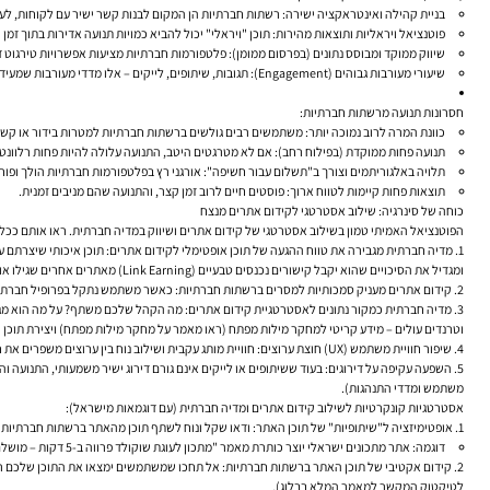
בניית קהילה ואינטראקציה ישירה:
רשתות חברתיות הן המקום לבנות קשר ישיר עם לקוחות, לענ
פוטנציאל ויראליות ותוצאות מהירות:
תוכן "ויראלי" יכול להביא כמויות תנועה אדירות בתוך זמן
שיווק ממוקד ומבוסס נתונים (בפרסום ממומן):
פלטפורמות חברתיות מציעות אפשרויות טירגוט דמו
שיעורי מעורבות גבוהים (Engagement):
תגובות, שיתופים, לייקים – אלו מדדי מעורבות שמעיד
חסרונות תנועה מרשתות חברתיות:
כוונת המרה לרוב נמוכה יותר:
משתמשים רבים גולשים ברשתות חברתיות למטרות בידור או קשר חב
תנועה פחות ממוקדת (בפילוח רחב):
אם לא מטרגטים היטב, התנועה עלולה להיות פחות רלוונט
תלויה באלגוריתמים וצורך ב"תשלום עבור חשיפה":
אורגני רץ בפלטפורמות חברתיות הולך ופוחת. כד
תוצאות פחות קיימות לטווח ארוך:
פוסטים חיים לרוב זמן קצר, והתנועה שהם מניבים זמנית.
כוחה של סינרגיה: שילוב אסטרטגי לקידום אתרים מנצח
הפוטנציאל האמיתי טמון בשילוב אסטרטגי של קידום אתרים ושיווק במדיה חברתית. ראו אותם ככל
מדיה חברתית מגבירה את טווח ההגעה של תוכן אופטימלי לקידום אתרים:
תוכן איכותי שיצרתם ע
ומגדיל את הסיכויים שהוא יקבל קישורים נכנסים טבעיים (Link Earning) מאתרים אחרים שגילו אותו דרך הסושיאל (ראו מאמר על בניית קישורים).
קידום אתרים מעניק סמכותיות למסרים ברשתות חברתיות:
כאשר משתמש נתקל בפרופיל חברתי של מו
מדיה חברתית כמקור נתונים לאסטרטגיית קידום אתרים:
וטרנדים עולים – מידע קריטי למחקר מילות מפתח (ראו מאמר על מחקר מילות מפתח) ויצירת תוכן ר
שיפור חוויית משתמש (UX) חוצת ערוצים:
חוויית מותג עקבית ושילוב נוח בין ערוצים משפרים א
השפעה עקיפה על דירוגים:
משתמש ומדדי התנהגות).
אסטרטגיות קונקרטיות לשילוב קידום אתרים ומדיה חברתית (עם דוגמאות מישראל):
אופטימיזציה ל"שיתופיות" של תוכן האתר:
ודאו שקל ונוח לשתף תוכן מהאתר ברשתות חברתיות (כפתורי שיתוף בולטים). עצבו תמונות Open Graph (OG Tags) מושכות עבו
דוגמה:
אתר מתכונים ישראלי יוצר כותרת מאמר "מתכון לעוגת שוקולד פרווה ב-5 דקות – מושלם לסופ"ש!" – כותרת אופטימלית לקידום אתרים וגם מושכת לשיתוף בפייסבוק.
קידום אקטיבי של תוכן האתר ברשתות חברתיות:
אל תחכו שמשתמשים ימצאו את התוכן שלכם רק ד
לטיקטוק המקשר למאמר המלא בבלוג).