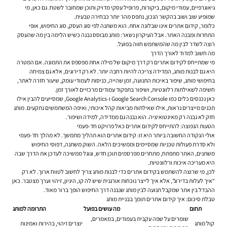
גיאוגרפיים, עמודי מיקום, ביקורות, פרופיל עסקי מדויק ותוכן שמחובר לשטח. גם כאן, מי
שמופיע שוב ושוב בהקשר הנכון, נתפס מהר יותר כבחירה טבעית.
כלומר, קידום אתרים אינו שבלונה אחת. הוא משתנה לפי סוג העסק, סוג החיפוש, אופי
התחרות ומבנה האתר. אבל העיקרון נשאר: מותג מבוסס נבנה כשיש הלימה בין מה שהעסק
רוצה לשדר לבין מה שהמשתמש חווה בפועל.
מה חשוב למדוד לאורך הדרך
מי שמתייחס לקידום אתרים רק דרך מיקום של מילה אחת מפספס את התמונה. אם המטרה
היא גם לבנות מותג, המדידה צריכה להיות רחבה יותר. לא רק דירוגים, אלא גם צמיחה
בחיפושי מותג, שיפור באיכות התנועה, זמן שהייה, כניסות לעמודי עומק, שיעור חזרה לאתר,
חשיפה לשאילתות רלוונטיות, ושיפור בתפקוד עמודים מרכזיים לאורך זמן.
כאן נכנסים כלים כמו Google Search Console ו-Google Analytics, שמסייעים להבין אילו
תכנים מייצרים נראות, אילו שאילתות מביאות קהל איכותי, ואיפה המשתמשים נתקעים. מותג
חזק לא נבנה רק מאינטואיציה. הוא נבנה גם ממדידה, למידה ושיפור.
הטעות הנפוצה: להתייחס לקידום אתרים כאל פרויקט חד-פעמי
אולי הנקודה החשובה ביותר היא זו: קידום אתרים הוא תהליך מתמשך. לא מהלך חד-פעמי
ולא סדרת פעולות טכניות שמסיימים וממשיכים הלאה. השוק משתנה, דפוסי החיפוש
משתנים, האתר מתפתח, מתחרים מפרסמים תוכן חדש, וגוגל ממשיכה לעדכן את הדרך שבה
היא מעריכה איכות ורלוונטיות.
לכן, מי שרוצה להשתמש בקידום אתרים כדי לבנות מותג צריך לחשוב לטווח ארוך. לא רק
“איך לעלות בדירוג”, אלא איך לייצר נוכחות אורגנית שיש לה קו, היגיון, זיהוי וערך מצטבר. כאן
ההבדל בין אתר שמקבל תנועה לבין מותג שנבנה דרך החיפוש הופך ברור מאוד.
טבלת סיכום: איך קידום אתרים תומך בבניית מותג
תחום
מה עושים בפועל
התרומה למותג
שומרים על שפה עקבית בעמודים, במאמרים,
קול מותג
יוצרים זיהוי, בהירות ואמינות