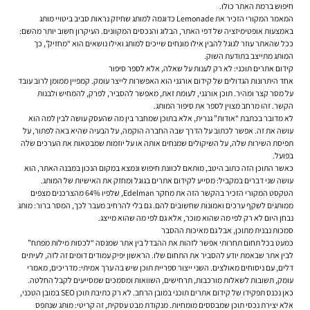
חיפוש ברמת האתר כולו.
המאמר המקורי הזכיר את Lemonade כדוגמה למותג שחיזק נראות סביב ביטויי מותג
באמצעות אופטימיזציה של דפי האתר, הבלוג והנכסים המקוונים. העיקרון חשוב יותר מהשם:
ככל שהאתר עוזר לגוגל להבין אילו מונחים שייכים למותג ואילו נושאים הוא “מחזיק”, כך
המותג מתייצב בתודעת השוק.
קידום אתרים תוכני: לא רק לענות על שאלה, אלא לספר סיפור
אחד היתרונות הגדולים של קידום אורגני הוא האפשרות לייצר עומק. קמפיין ממומן לרוב עובד
על מסר קצר ומהיר. תוכן אורגני, לעומת זאת, מאפשר להסביר, לפרק, להמחיש ולבנות
הקשר. זהו מרחב מצוין לספר את סיפור המותג.
לא מדובר בכתבת “אודות” גנרית, אלא בתוכן שמחבר בין מה שהעסק עושה לבין למה הוא
עושה את זה. אפשר לכתוב על הדרך שבה החברה הוקמה, על הבעיה שהיא באה לפתור, על
תפיסת השירות שלה, על השיקולים שמנחים אותה או על יוזמות שמבטאות את הערכים שלה
בפועל.
כאשר התוכן הזה כתוב היטב, מותאם לכוונת חיפוש ונמצא במקום הנכון במבנה האתר, הוא
עושה שני דברים במקביל: מסייע לקידום אתרים בגוגל ומחזק את האישיות של המותג.
הטקסט המקורי הזכיר בהקשר הזה את מחקר Edelman, שלפיו 64% מהצרכנים מצפים
ממותגים לשקף ערכים ואמונות שחשובים להם. גם בלי להרחיב מעבר לכך, המסר ברור: מותג
נבחן היום לא רק לפי מה שהוא מוכר, אלא גם לפי מה שהוא מייצג.
סמכות נבנית מתוכן, אבל גם מאיכות ההסבר
כמעט בכל תחום תחרותי אפשר לזהות את ההבדל בין אתר שמנסה “לכסות מילות מפתח”
לבין אתר שבאמת יודע להסביר את התחום שלו. הראשון יפיק עמודים דומים זה לזה, לעיתים
דלים, עם ניסוחים מאולצים. השני ייצור ספריית תוכן שיש בה ערך אמיתי: מדריכים, מאמרי
עומק, תשובות לשאלות מורכבות, תרחישים, השוואות ומסמכים שמסייעים לקבל החלטה.
כאן נכנס תפקידו של קידום אתרים תוכני במובן הרחב. לא רק כתיבת תוכן SEO במובן הטכני,
אלא יצירת נכסי תוכן שמבססים מומחיות. מנקודת מבט עסקית, זה קריטי: מותג שנתפס