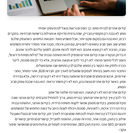
קידום אתרים לבניית מותג: כך הופכים נראות בגוגל לנכס עסקי אמיתי
מותג לא נבנה רק מקמפיין מבריק, שפה גרפית מדויקת או פעילות ברשתות חברתיות. במקרים
רבים, הוא נבנה גם במקום שקט יותר, אבל משפיע מאוד: תוצאות החיפוש. כשהעסק שלכם
מופיע שוב ושוב סביב נושאים רלוונטיים, עם תוכן איכותי, מבנה אתר מסודר וחוויית משתמש
טובה, הציבור לא רק מוצא אתכם. הוא לומד לזהות אתכם, לסמוך עליכם ולזכור אתכם.
זו בדיוק הנקודה שבה קידום אתרים מפסיק להיות משימה טכנית של “מילות מפתח ודירוגים”,
והופך לכלי מיתוגי מהותי. לא רק כדי להביא תנועה אורגנית, אלא כדי לבסס סמכות, לייצר
הכרה ולחזק את הקשר בין המותג שלכם לבין התחום שבו אתם פועלים.
החיבור הזה חשוב במיוחד לעסקים שפועלים לאורך זמן: חברות B2B, אתרי מסחר, נותני
שירותים, ארגונים ומותגים שמבינים שהופעה בגוגל היא לא רק ערוץ רכישה, אלא גם זירת
אמון. כאשר
קידום אתרים
נעשה נכון, הוא לא רק משפר נראות. הוא בונה שכבת עומק סביב
המותג.
קידום אתרים הוא לא רק תנועה. הוא מערכת שלמה של אמון
כדי להבין איך קידום אתרים תומך בבניית מותג, צריך להתחיל מהבסיס: קידום אורגני שונה
מקידום ממומן. בקידום ממומן אפשר לקנות חשיפה מיידית. בקידום אורגני, החשיפה נבנית
בהדרגה דרך איכות, רלוונטיות, סמכות ויכולת לענות היטב על כוונת החיפוש של המשתמש.
זהו גם ההבדל בין נראות רגעית לנוכחות שמצטברת לאורך זמן. קידום אתרים בגוגל נשען על
שילוב בין תוכן, מבנה אתר, מהירות טעינה, התאמה למובייל, קישורים פנימיים, קישורים
חיצוניים, SEO טכני, כתיבת תוכן SEO, אופטימיזציה לעמודים, וניתוח נתונים שמאפשר שיפור
עקבי.