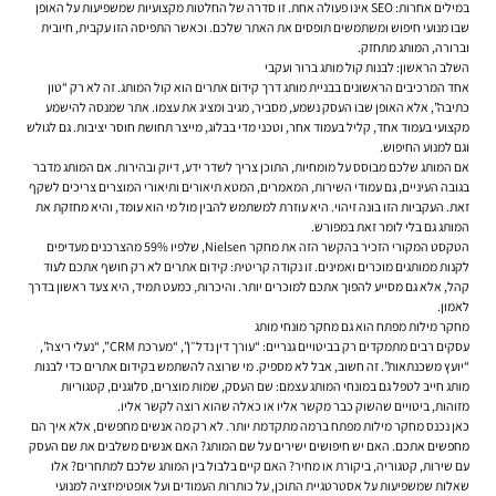
במילים אחרות: SEO אינו פעולה אחת. זו סדרה של החלטות מקצועיות שמשפיעות על האופן
שבו מנועי חיפוש ומשתמשים תופסים את האתר שלכם. וכאשר התפיסה הזו עקבית, חיובית
וברורה, המותג מתחזק.
השלב הראשון: לבנות קול מותג ברור ועקבי
אחד המרכיבים הראשונים בבניית מותג דרך קידום אתרים הוא קול המותג. זה לא רק “טון
כתיבה”, אלא האופן שבו העסק נשמע, מסביר, מגיב ומציג את עצמו. אתר שמנסה להישמע
מקצועי בעמוד אחד, קליל בעמוד אחר, וטכני מדי בבלוג, מייצר תחושת חוסר יציבות. גם לגולש
וגם למנוע החיפוש.
אם המותג שלכם מבוסס על מומחיות, התוכן צריך לשדר ידע, דיוק ובהירות. אם המותג מדבר
בגובה העיניים, גם עמודי השירות, המאמרים, המטא תיאורים ותיאורי המוצרים צריכים לשקף
זאת. העקביות הזו בונה זיהוי. היא עוזרת למשתמש להבין מול מי הוא עומד, והיא מחזקת את
המותג גם בלי לומר זאת במפורש.
הטקסט המקורי הזכיר בהקשר הזה את מחקר Nielsen, שלפיו 59% מהצרכנים מעדיפים
לקנות ממותגים מוכרים ואמינים. זו נקודה קריטית: קידום אתרים לא רק חושף אתכם לעוד
קהל, אלא גם מסייע להפוך אתכם למוכרים יותר. והיכרות, כמעט תמיד, היא צעד ראשון בדרך
לאמון.
מחקר מילות מפתח הוא גם מחקר מונחי מותג
עסקים רבים מתמקדים רק בביטויים גנריים: “עורך דין נדל״ן”, “מערכת CRM”, “נעלי ריצה”,
“יועץ משכנתאות”. זה חשוב, אבל לא מספיק. מי שרוצה להשתמש בקידום אתרים כדי לבנות
מותג חייב לטפל גם במונחי המותג עצמם: שם העסק, שמות מוצרים, סלוגנים, קטגוריות
מזוהות, ביטויים שהשוק כבר מקשר אליו או כאלה שהוא רוצה לקשר אליו.
כאן נכנס מחקר מילות מפתח ברמה מתקדמת יותר. לא רק מה אנשים מחפשים, אלא איך הם
מחפשים אתכם. האם יש חיפושים ישירים על שם המותג? האם אנשים משלבים את שם העסק
עם שירות, קטגוריה, ביקורת או מחיר? האם קיים בלבול בין המותג שלכם למתחרים? אלו
שאלות שמשפיעות על אסטרטגיית התוכן, על כותרות העמודים ועל אופטימיזציה למנועי