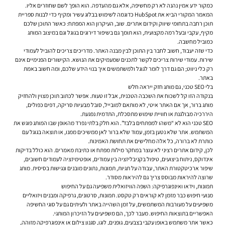
כמקור ידע אמין נהנה לא רק מחשיפה, אלא גם מהעדפה. הוא הופך לשם שחוזרים אליו.
המאמר המקורי הביא את HubSpot כדוגמה לשימוש בבלוג עשיר ומקיף כדי לבנות ספריית
תוכן רחבה בתחומי שיווק וקידום אתרים. שוב, העיקרון הוא המפתח: כאשר התוכן שלכם
מקיף, עקבי ובעל רמה מקצועית, הוא תומך גם בשיפור דירוגים בגוגל וגם במיצוב המותג
כמוביל מחשבה.
כדי שזה יעבוד, חשוב לחבר בין התוכן לבין מבנה האתר. מדריכים צריכים להוביל לעמודי
שירות. עמודי שירות צריכים לקשר לתכנים שמעמיקים את הנושא. הקישורים הפנימיים אינם
רק כלי ניווט; הם גם דרך לומר לגוגל ולמשתמשים איך בנוי הידע שלכם, ומה חשוב באמת
באתר.
בלי SEO טכני, גם מותג חזק ייראה חלש
בנקודה הזו קל לשכוח את השכבה הטכנית, אבל זו טעות. אפשר לכתוב תוכן מצוין ולהחזיק
מותג ברור, אך אם האתר איטי, לא מותאם למובייל, סובל מבעיות סריקה, דפים כפולים,
היררכיה מבולגנת או חוויית שימוש מתסכלת, התדמית נפגעת.
SEO טכני הוא לא “משהו למפתחים בלבד”. הוא חלק בלתי נפרד מהאופן שבו המותג פוגש את
המשתמש. אתר שלא נטען בזמן, עמוד שלא ברור לאן ממשיכים ממנו, או תוצאה בגוגל עם
כותרת לא ברורה, כל אלה מחלישים את תחושת האמינות.
לכן, קידום אתרים רציני לא עוצר במחקר מילות מפתח או כתיבת מאמרים. הוא כולל בדיקות
אינדוקס, ניתוח ביצועים, טיפול בקניבליזציה בין עמודים, אופטימיזציה לעמודים חשובים,
שיפור ארכיטקטורת האתר, עבודה על תגיות, תמונות, נתונים מובנים ונגישות בסיסית. מותג
שרוצה להיראות מבוסס צריך גם להיראות מסודר.
תמונות, וידאו ואינפוגרפיקה: השפה הוויזואלית משפיעה גם על החיפוש
מנועי חיפוש כבר מזמן לא קוראים רק טקסט. תמונות, סרטונים, גרפיקה ומבנים ויזואליים
משפיעים על מעורבות המשתמשים, על זמן השהייה באתר ולעיתים גם על סוגי החשיפה
האפשריים בתוצאות החיפוש. מעבר לכך, הם משפיעים על הזיכרון המותגי.
כאשר אתר משתמש באופן עקבי בצבעים, גופנים, לוגו, סגנון צילום או אינפוגרפיקה מזוהה,