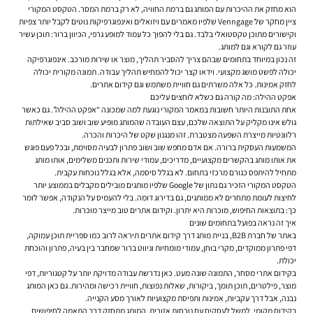
הוא מחזק את ההיכרות עם המותג גם ברמת החוויה, לא רק ברמת המסר. הטקסט המקורי
ציין מחקר של Venngage שלפיו מאמרים עם ויזואלים ואינפוגרפיקות נוטים לקבל יותר צפיות
וקישורים מתוכן טקסטואלי בלבד. גם בלי להפוך כל עמוד למופע גרפי, הכיוון ברור: תוכן עשיר
עוזר גם לקורא וגם למותג.
זה נכון במיוחד בתחומים שבהם צריך להסביר תהליך, מוצר או שירות מורכב. אינפוגרפיקה
יכולה לפשט מושג מקצועי. וידאו קצר יכול להמחיש תהליך עבודה. תמונה מקורית יכולה
לחזק אמינות. כל אלה משרתים גם חוויית משתמש וגם קידום אתרים.
אפקט ההילה: מה קורה גם כשלא לוחצים עליכם
אחת התובנות היותר חשובות במאמר המקורי נוגעת למה שמכונה “אפקט ההילה”. גם כאשר
גולש אינו מקליק על התוצאה שלכם, עצם העובדה שהמותג מופיע שוב ושוב סביב שאילתות
רלוונטיות מייצרת השפעה מצטברת. זהו מנגנון שקט של היכרות והכרה.
המשמעות העסקית ברורה. אם אדם מחפש שוב ושוב פתרון לבעיה מסוימת, ובכל פעם פוגש
את אותו מותג בהקשרים מקצועיים, מדריכים, עמודי שירות ותכנים משלימים, אותו מותג
מתחיל להיתפס כגורם מרכזי בתחום. לא בגלל סיסמה, אלא בגלל נוכחות עקבית.
הטקסט המקורי הזכיר גם נתון של Google שלפיו מותגים מובילים מקבלים בממוצע יותר
לחיצות לעומת מתחרים לא ממותגים, גם בדירוג דומה. בלי להעמיס על הנקודה, אפשר לומר
כך: בתוצאות החיפוש, מוכרות היא יתרון. וקידום אתרים טוב מייצר מוכרות.
איך זה נראה בפועל בתחומים שונים
באתר של חברת B2B, בניית מותג דרך קידום אתרים תיראה לרוב כמו ספריית תוכן עמוקה,
דפי פתרון ממוקדים, מקרי בוחן, עמודי מומחיות וניווט ברור שמחבר בין בעיה, פתרון והוכחת
יכולת.
בקידום אתרי מסחר, התמונה שונה מעט. כאן נדרשת עבודה מדויקת יותר על קטגוריות, דפי
מוצר, פילטרים, תוכן תומך, ביקורות, שאלות נפוצות, חוויית רכישה ומהירות. גם כאן המותג
נבנה, אבל דרך עקביות, אמינות ותפיסת מקצועיות לאורך מסע הקנייה.
בקידום מקומי, למשל לעסקים עם נוכחות אזורית, המותג מתחזק דרך התאמה לחיפושים