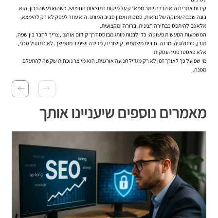
קידום אתרים הוא הרבה יותר ממאבק על מיקום בתוצאות החיפוש. כשהוא נעשה נכון, הוא
בונה שכבה עמוקה של נראות, סמכות ואמון סביב המותג. הוא עוזר לעסק לא רק להימצא,
אלא גם להיתפס כבחירה רצינית, ברורה ומקצועית.
המשמעות המעשית פשוטה: כדי לבנות מותג מבוסס דרך קידום אורגני, צריך לחבר בין שפה,
תוכן, טכנולוגיה, מבנה, חוויית משתמש, קישורים, מדידה ושיפור מתמשך. לא כתרגיל טכני,
אלא כאסטרטגיה עסקית.
מי שפועל כך לאורך זמן לא רק מגדיל תנועה אורגנית. הוא מייצר נוכחות שקשה להתעלם
ממנה.
מאמרים נוספים שיעניינו אותך