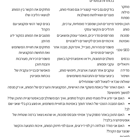
בכותרות ובמסרים
מחקר
בודקים גם ביטויי קטגוריה וגם מונחי מותג,
מחזקים את הקשר בין המותג
מילות
מוצרים ושאילתות משולבות
לנושאי הליבה שלו
מפתח
תוכן וסיפור
מייצרים תוכן שמסביר מומחיות, ערכים,
בונים קשר רגשי ומקצועי עם
מותג
תהליכים והקשר עסקי
הקהל
סמכות
מפרסמים מדריכים, מאמרי עומק ומשאבים
ממצבים את המותג כמקור ידע
ואמינות
איכותיים וזוכים לקישורים רלוונטיים
מהימן
משפרים מהירות, מובייל, אינדוקס, מבנה אתר
מחזקים את חוויית המשתמש
SEO טכני
וקישורים פנימיים
ואת תחושת המקצועיות
נכסים
משלבים תמונות, וידאו ואינפוגרפיקה באופן
משפרים זכירות, מעורבות
ויזואליים
עקבי וממותג
והבנת תוכן
מדידה
עוקבים אחר תנועה אורגנית, חיפושי מותג,
מאפשרים בנייה עקבית של
ושיפור
ביצועי עמודים והתנהגות משתמשים
נוכחות ומוניטין
שאלות שכדאי לשאול לפני שמתחילים
האם האתר שלי באמת משקף את האישיות, המקצועיות והערכים של המותג, או רק מנסה
למשוך חיפושים?
האם אני יודע אילו מונחי מותג הקהל מחפש, ואיך הם משתלבים באסטרטגיית התוכן שלי?
האם המבנה הטכני של האתר תומך באמינות ובחוויית משתמש, או פוגע בהן בלי שאני שם
לב?
האם התוכן באתר מספק ערך אמיתי ומבסס סמכות, או שהוא נשאר ברמה שטחית של
אופטימיזציה בלבד?
האם אני מודד הצלחה רק לפי דירוגים, או גם לפי חיזוק המותג, איכות התנועה והקשר
שנוצר עם הקהל?
לסיכום