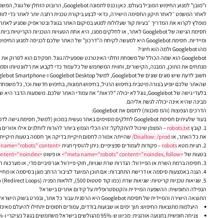
ו"מובן" למנוע החיפוש המוביל בעולם. כאן נכנס לתמונה Googlebot, הרובוט הזחלן של גוגל, המשמש למעשה כ"עיניים" של גוגל ברחבי הרשת, והוא האחראי הישיר על גילוי, זחילה, ואינדוקס (הכללה במאגר החיפוש) של עמודי האתר שלכם.
לאחר המשפט ״לאחר תיקון החסימה הישירה, כדאי לבצע ביקורת טכנית רחבה יותר לאתר כדי לוודא 
מומלץ לקרוא את המדריך ״בעיות קוד שעלולות לפגוע במיקום האתר בגוגל ובטראפיק שמגיע לאתר״
חסימת הגישה של Googlebot לאתר, או לחלקים ממנו, היא אחת הטעויות הטכנ
ומיידיות. חסימת Googlebot היא למעשה לקיחת ה"דרכון" של האתר שלכם לכניסה למנוע החיפוש הדומיננטי בישראל.
מהו Googlebot ולמה הוא חיוני?
Googlebot הוא שמה הכולל של משפחת זחלני האינטרנט שמפעילה גוגל. תפקידם הוא לסרוק א
מנתחים את התוכן, המבנה, הקישורים, וחווית המשתמש של כל עמוד כדי לקבוע את רלוונטיותו וסמכו
שהאתר שלכם יופיע בצורה מיטבית בחיפוש הרגיל, בחיפוש תמונות, בחיפוש חדשות וכו', כל משפחת Googlebot צריכה להיות מסוגלת לזחול את התוכן הרלוונטי
בלעדי גישה של Googlebot, גוגל לא יכולה "לראות" את עמודי האתר שלכם. 
מבינה שהיא אינה יכולה לגשת אליהם.
הדרכים הנפוצות (והמ סוכנות) לחסום את Googlebot:
בעוד שלעיתים חסימת Googlebot לחלקים מסוימים באתר נעשית במכוון (למשל, חסימת גישה לדפי לוגין, סליקת כרטיסי אשראי, או דפי תוצאות חיפוש פנימיים באתר כדי למנוע תוכן כפול), במקרים רבים החסימה היא בשוגג לחלוטין, ולעיתים קשה לאיתור:
קובץ
robots.txt
– המצפן שיכול להתקלקל:
זהו הכלי הנפוץ ביותר להורות לזחלנים אילו אזורי
את כל האתר, או
Disallow: /prod/
שהייתה אמורה לחסום תיקיית בדיקה אך חסמה בטעות תיקיית מוצרים חיו
תגיות מטא
robots
– פקודות לעמודים ספציפיים:
ניתן להוסיף תגית
<meta name="robots" content="...">
בטעות של
<meta name="robots" content="noindex, follow">
או פשוט
<meta name="robots" content="noindex">
חסימה ברמת השרת או הפיירוול:
הגדרות שרת שגויות, חוקי פיירוול אגרסיביים מדי, או מערכות הגנה מפני בוטים זדוניים – עלולים לזהות בטעות את ot
הגנה באמצעות סיסמה או דרישת התחברות:
אם תוכן המיועד לציבור הרחב מוגן בסיסמה או מחייב התחברות – Googlebot לא יוכל לגשת אלי
שגיאות טכניות קריטיות:
שגיאות שרת (כמו קוד סטטוס 500), לולאות הפניה (Redirect Loops) המונעות מ-Googlebot להגיע ליעד, או זמני טעינה איטיים קיצוניים ביותר שגורמים לבקשות של Googlebot לפוג זמן קריאה (Timeout) – יכולים גם הם למעשה "לחסום" את הגישה ולמנוע זחילה יעילה.
הנפילה החופשית: ההשפעה המיידית והקטסטרופלית על
קידום אתרים
בישראל
התוצאה הישירה והמיידית של חסימת Googlebot היא הרסנית עבור כל אתר, ובפרט בשוק הישראלי התחרותי והמבוסס על גוגל:
היעלמות מתוצאות החיפוש:
תוך ימים או שבועות בודדים, עמודים חסומים יתחילו להיעלם מאינד
צניחה חופשית בתנועה אורגנית: