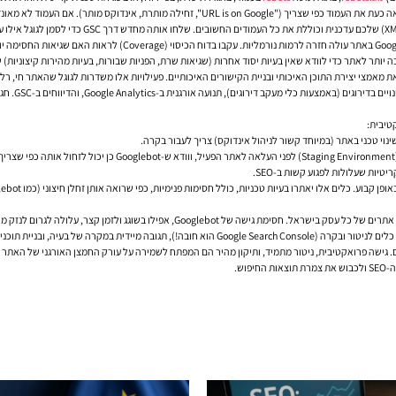
ותר לאתר כדי לוודא שאין בעיות יסוד אחרות (שגיאות שרת, הפניות שבורות, בעיות מהירות קיצוניות) 
 מאמצי יצירת התוכן האיכותי ובניית הקישורים האיכותיים. פעילויות אלו משדרות לגוגל שהאתר חי, רלו
ב דירוגים), תנועה אורגנית ב-Google Analytics, והדיווחים ב-GSC. חגגו כל התקדמות קטנה.
וי טכני באתר (במיוחד קשור לניהול אינדוקס) צריך לעבור בקרה.
כן
יכול לזחול אותה כפי שצרי
יות שעלולות לפגוע קשות ב-SEO.
Googlebo לאתר היא הזדמנות פז למתחרים שלכם. גישה פרואקטיבית, ניטור מתמיד, ותיקון מהיר הם המפתח לשמירה על עורק הח