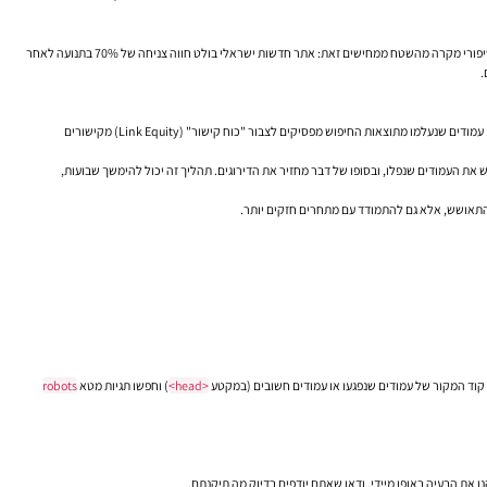
הנזק אינו תיאורטי. מחקר של חברת קידום אתרים ישראלית מצא שחסימה בשוגג של Googlebot עלולה להוביל לירידה של עד 60% בתנועה אורגנית תוך שבועיים בלבד. סיפורי מקרה מהשטח ממחישים זאת: אתר חדשות ישראלי בולט חווה צניחה של 70% בתנועה לאחר
ככל שהחסימה נמשכת, גוגל מפרשת זאת כבעיה בזמינות האתר או אמינותו, מקטינה את "תקציב הזחילה" (Crawl Budget) המוקצה לו, ופחות זוחלת ומאנדקסת אותו. עמודים שנעלמו מתוצאות החיפוש מפסיקים לצבור "כוח קישור" (Link Equity) מקישורים
האתר בתדירות רגילה שוב, מאנדקס מחדש את העמודים שנפלו, ובסופו של דבר מחזיר את הדירוגים. תהליך זה יכול להימשך שבועות,
התאושש, אלא גם להתמודד עם מתחרים חזקים יותר.
קוד המקור של עמודים שנפגעו או עמודים חשובים (במקטע
<head>
) וחפשו תגיות מטא
robots
נו את הבעיה
באופן מיידי
. ודאו שאתם יודפים בדיוק מה תיקנתם.