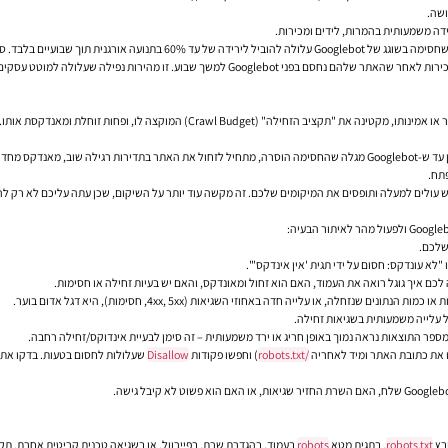
ידה משמעותית בהמרות, לידים ומכירות.
גם לאחר הסרת החסימה, תהליך ההתאוששות אינו מיידי. לוקח זמן עד ש-Googlebot מגלה שהחסימה הוסרה, מתחיל לזחול את 
פתח.
ולים למעלה ותופסים את המיקומים שלכם. זה מקשה עוד יותר על השיקום, שכן עתה עליכם לא רק ל
 שלכם.
מספר התוצאות נראה נמוך באופן חריג או ירד משמעותית – זה סימן לבעיית אינדוקס/זחילה רחבה.
/robots.txt
) וחפשו פקודות
Disallow
שעלולות לחסום בטעות. בדקו את 
בץ
robots.txt
, בתגית מטא
robots
בעמוד, בהגדרת שרת, בפיירוול, או בשגיאה טכנית קריטית אחרת. תק