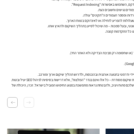
שעלולות להפריע לזחילה או לאינדוקס בטווח הארוך.
ונטי, ובעל סמכות – מה שיכול לסייע בתהליך השיקום ולהאיץ אותו.
ך (או שחסומה רק סביבת הבדיקה ולא האתר החי).
הבנת תפקידו של Googlebot, הכרת הדרכים בהן חסימה יכולה להתרחש (במיוחד בשוגג), הטמעת כלים לניטור ובקרה (Google Search Console הוא חובה!), תגובה מיידית במקרה של בעיה, ובניית תוכנית שיקום מסודרת – כל אלו אינם בגדר "המלצות", אלא דרישות בסיסיות לניהול SEO יעיל ובטוח.
מצן האורגני של האתר שלכם פתוח ויציב, ולהבטחת נראות מתמשכת במנוע החיפוש המוביל בישראל. זכרו, היכולת של