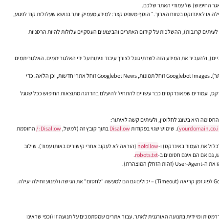
ילה או לאינדוקס בטווח הארוך.״ הוסף משפט קצר: למידע מעמיק יותר בנושא
שעלולות קוד לפגוע
,
כפי שקורה לעיתים קרובות), ההשלכות על קידום האתרים והביצועים העסקיים עלולות להיות הרסניות
יים), ולהעביר את המידע הזה לשרתי גוגל לצורך עיבוד וניתוח על ידי האלגוריתמים. האלגוריתמים
חשוב לדעת שיש סוגים שונים של Googlebot, למשל Googlebot Desktop ו-Googlebot Smartphone (שחיוני במיוחד מאז המעבר לאינדוקס Mobile-First, בו גוגל נותנת עדיפות לגרסת המובייל של האתר). Googlebot Images זוחל תמונות, Googlebot News זוחל אתרי חדשות, וכן הלאה. כדי
דכנו באינדקס, ועמודים שמאונדקסים כבר עשויים להתחיל להיעלם בהדרגה מתוצאות החיפוש ככל שגוגל
yourdomain.co.il
). שימוש שגוי בפקודות
Disallow
בתוך קובץ זה (למשל,
Disallow: /
החוסמת
כלול את העמוד באינדקס) ו-
nofollow
(הוראה לא לעקוב אחרי קישורים באותו עמוד). שילוב
, גם אם הם אינם חסומים ב-
robots.txt
.
צאות החיפוש מביאה לצניחה דרמטית ומיידית בתנועה האורגנית לאתר. עבור אתרים שמסתמכים על תנועה זו (וכפי שראינו