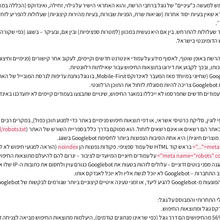
שאין בעיות יסוד אחרות (שגיאות שרת, הפניות שבורות, בעיות מהירות קיצוניות) שעלולות להפריע לזח
.
יות הקריטיות ביותר שעלולות להתרחש. בין אם היא נעשית במכוון (למטרות ספציפיות) ובין אם, ובעיקר – בשוגג (
ת הרשת באופן שוטף, לאסוף מידע על עמודי אינטרנט חדשים וקיימים, לעקוב אחר קישורים (פנימיים וחיצונ
תו, ובכך לקבוע את דירוגו בתוצאות החיפוש עבור שאילתות רלוונטיות.
.
משמעות הדבר היא שעמודים חדשים שתפרסמו לא ייכללו במאגר החיפוש, שינויים שתבצעו בעמודים קיימים לא יתע
ם באתר הם רשאים או אינם רשאים לזחול. הוא ממוקם בדרך כלל בספריית השורש של האתר (
/robots.txt
נית) היא אחת הסיבות הנפוצות ביותר לחסימת Googlebot בשוגג.
בראש קוד HTML של עמוד ספציפי. פקודות נפוצות הן
noindex
(הוראה למנועי חיפוש לא ל
על עמודים חיוניים המיועדים לציבור – יגרום להם להיעלם מתוצאות החיפוש
Googleb כגורם עוין ולחסום את כתובות ה-IP שלו או את ה-User-Agent (זהות הזחלן המוצהרת).
ו ולא יוכל לאנדקס אותו.
קס גוגל ומתוצאות החיפוש.
מכיוון ש-95% מהגולשים בישראל משתמשים בגוגל כעיקרי ו-56% מהחיפושים הם דרך גוגל (כפי שראינו מנתונים קודמים), היעלמות מתו