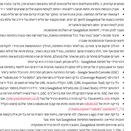
מנתונים קודמים, כ-69% מהגולשים הישראלים נוטים לבחור בתוצאות האורגניות), מדובר במכה אנושה.
אובדן הכנסות והמרות:
פחות תנועה רלוונטית = פחות לקוחות פוטנציאליים שמגיעים לאתר = יר
דוגמאות ישראליות המחשה:
חסימה בטעות של Googlebot למשך 10 ימים. חנות מקוונת ישראלית דיווחה על ירידה של 45% במכירות לאחר שהאתר שלהם נחסם בפני Googlebot למשך שבוע. זו מהירות נפילה שעלולה למוטט עסקים.
הנזק לטווח הארוך: מסע השיקום והאתגרים
מעבר לנזק המיידי, לחסימת Googlebot יש השלכות מתמשכות:
איבוד סמכות ו"אמון" בעיני גוגל:
חיצוניים ומאבדים מהסמכות שצברו.
תהליך שיקום ארוך ומורכב:
חודשים ואף יותר, תלוי בחומרת ומשך החסימה, בגודל ומורכבות האתר, ובתחרותיות של מילות המ
פערים שמנצלים מתחרים:
בזמן שהאתר שלכם נעלם, מתחרים שהיו מתחתיכם בתוצאות החיפוש ע
זיהוי מיידי של חסימת Googlebot – כלים ואבחון: תגובה מהירה היא קריטית!
הצעד הראשון במקרה של צניחה בלתי מוסברת בתנועה אורגנית או דירוגים הוא לחשוד בחסימת Googlebot ולפעול מהר לאיתור הבעיה:
Google Search Console (GSC) – מערכת ההתרעה והאבחון המרכזית:
זהו הכלי החיוני ביותר
דוח כיסוי (Coverage Report):
בדקו האם יש עלייה בשגיאות עקב "נחסם על ידי robots.txt" או "לא עונדקס: חסום על ידי תגית 'אין אינדקס'".
כלי בדיקת URL (URL Inspection Tool):
הקלידו כתובות URL של עמודים חשובים. הכלי יראה לכם איך גוגל רואה את העמוד, האם הוא זחול ומאונדקס, והאם יש בעיות זחילה או חסימות.
דוח נתוני זחילה (Crawl Stats):
צפו בפעילות Googlebot באתר. ירידה דרמטית במספר הבקשות או כמות הנתונים שנזחלה, או עלייה חדה באחוזי השגיאות (4xx, 5xx, חסימות), היא דגל אדום בוער.
התראות GSC:
וודאו שהגדרתם קבלת התראות בדוא"ל מ-GSC, כי גוגל עשויה לשלוח התראה על עלייה משמעותית בשגיאות זחילה.
פקודת
site:
בחיפוש גוגל:
בדיקה מהירה בחיפוש הרגיל של גוגל (
site:yourdomain.co.il
). אם 
בדיקה ידנית של
robots.txt
ותגיות מטא:
פתחו את קובץ robots.txt באתר שלכם (פשוט הקלידו את כתובת האתר ומיד לאחריה
(
<meta name="robots" content="...">
).
בדיקת יומני שרת (Server Logs):
למי שיש גישה, ניתוח יומני השרת מראה בדיוק אילו בקשות Googlebot שלח, האם השרת החזיר שגיאות, או האם הוא פשוט לא קיבל גישה.
תוכנית החייאה: התאוששות מחסימת Googlebot צעד אחר צעד
ברגע שזיהיתם חסימת Googlebot, התגובה חייבת להיות מיידית וממוקדת:
שלב 1: זיהוי ותיקון מיידי של מקור החסימה:
זהו הצעד הקריטי ביותר! איתרו האם הבעיה היא בקו