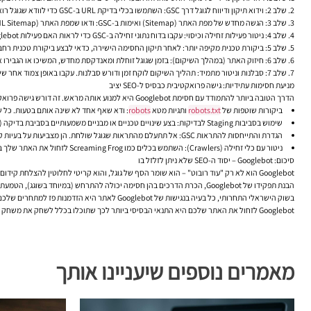
שלב 2: וידוא תיקון ודיווח לגוגל דרך GSC:
השתמשו בכלי בדיקת URL ב-GSC כדי לוודא שגוגל רואה כעת את העמוד כפי שצריך ("URL is on Google", זחילה מותרת, אינדוקס מותר). אם העמוד לא מאונדקס, השתמשו באפשרות "Request Indexing".
שלב 3: הגשה מחדש של מפת האתר (Sitemap) ואימות ב-GSC:
ודאו שמפת האתר (XML Sitemap) שלכם עדכנית וכוללת את כל העמודים החשובים. שלחו אותה מחדש דרך GSC כדי לסמן לגוגל אילו עמודים נגישים וחשובים כעת.
שלב 4: ניטור פעילות זחילה וכיסוי:
עקבו בדוח נתוני זחילה ב-GSC כדי לראות האם פעילות Googlebot באתר עולה חזרה לרמות נורמליות. עקבו בדוח הכיסוי (Coverage) לראות האם שגיאות החסימה יורדות ומספר העמודים ה"תקינים" עולה.
שלב 5: ביקורת טכנית מקיפה יותר:
לאחר תיקון החסימה הישירה, כדאי לבצע ביקורת טכנית רחבה י
שלב 6: חיזוק האתר (במהלך השיקום):
בזמן שגוגל זוחלת ומאנדקסת מחדש, המשיכו או הגבירו את
שלב 7: סבלנות וניטור מתמיד:
תהליך השיקום לוקח זמן ודורש סבלנות. עקבו באופן צמוד אחר שינויים בדירוגים (באמצעות כלי מעק
מניעת חסימות עתידיות: גישה פרואקטיבית כבסיס ל-SEO יציב
הדרך הטובה ביותר להתמודד עם חסימת Googlebot היא למנוע אותה מראש. זה דורש גישה פרואקטיבית:
ביקורות שוטפות של
robots.txt
ותגיות מטא
robots
:
ודא שאף אחד לא שינה אותם בטעות. כל שינ
שימוש בסביבות Staging לבדיקות:
בצע שינויים טכניים או מבניים משמעותיים בסביבת בדיקה (Staging Environment) לפני העלאה לאתר הפעיל, ווודא ש-Googlebot
הגדרת והתייחסות להתראות GSC:
אל תתעלם מהתראות שגוגל שולחת. הן מצביעות על בעיות קריט
ניטור עם כלי זחילה (Crawlers):
השתמש בכלים כמו Screaming Frog לזחול את האתר שלך באופן קבוע. כלים אלו יאתרו בעיות טכניות, כולל חסימות פנימיות, כפי שרואה אותן זחלן חיצוני (כמו Googlebot).
סיכום: Googlebot – יסוד ה-SEO שלא ניתן לזלזל בו
Googlebot הוא לא רק "עוד רובוט" – הוא שומר הסף של גוגל, והוא קריטי לחלוטין להצלחת קידום אתרים של כל עסק בישראל. חסימת גישה של Googlebot, אפילו בשוגג ולזמן קצר, עלולה לגרום לנזק מיידי ודרמטי בתנועה אורגנית ובהכנסות, ולדרוש תהליך שיקום ארוך ומורכב.
בשוק הישראלי התחרותי, כל בעיה בנגישות של t
Googlebot לזחול את האתר שלכם היא התנאי הבסיסי ביותר לכך שתוכלו בכלל לשחק את משחק ה-SEO ולכבוש את צמרת תוצאות החיפוש.
מאמרים נוספים שיעניינו אותך