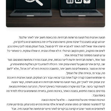
תנועה אורגנית מול תנועה מרשתות חברתיות: מה באמת חשוב יותר לאתר שלכם?
יש רגע קבוע כמעט בכל ישיבת שיווק: מישהו מציג עלייה יפה באינסטגרם או בלינקדאין,
מישהו אחר שואל למה האתר לא מביא יותר לידים מגוגל, ובעל העסק מנסה להבין איפה נכון
לשים את התקציב, הזמן והקשב הניהולי. זו לא שאלה טכנית. זו שאלה עסקית. כי מאחורי כל
ערוץ תנועה מסתתר מודל צמיחה אחר.
מצד אחד, רשתות חברתיות יודעות לייצר נוכחות, שיח, תגובה מהירה ותחושת מומנטום. מצד
שני, קידום אתרים נשען על משהו עמוק יותר: היכולת להופיע בדיוק כשלקוח מחפש פתרון,
שירות או מוצר. וכששואלים מה חשוב יותר, התשובה הרצינית היא לא “זה או זה”, אלא “לשם
מה, עבור מי, ובאיזה שלב של העסק”.
מי שמחפש תשובה קצרה יקבל אותה כבר עכשיו: עבור רוב העסקים, תנועה אורגנית היא נכס
יציב ועמוק יותר לאורך זמן, בעוד תנועה מרשתות חברתיות היא מנוע חשיפה, קשר והנעה
לטווח קצר-בינוני. אבל כמו שקורה כמעט תמיד בשיווק דיגיטלי, ההכרעה האמיתית נמצאת
בפרטים: בכוונת החיפוש, במבנה האתר, באיכות התוכן, בחוויית המשתמש וביכולת למדוד מה
באמת עובד.
הוויכוח האמיתי אינו על נפח תנועה — אלא על איכות הכוונה
קל להסתנוור ממספרים. פוסט שהגיע לעשרות אלפי צפיות מרגיש כמו ניצחון. גם סרטון שזכה
לשיתופים או סטורי שהביא קפיצה בביקורים לאתר מייצרים תחושה של תנועה חיה. אבל