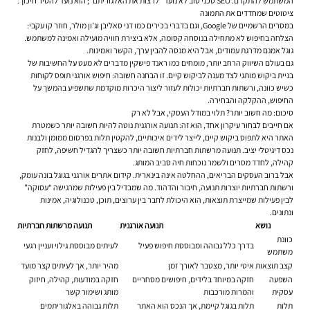
המשתמש להתקדם. SEO טכני טוב לא נועד “לרצות את האלגוריתם”; הוא נועד להסיר חיכוך.
ציטוטים שמחדדים את התמונה
במסרים הרשמיים של Google, וגם בדברי בכירים כמו דני סאליבן וג’ון מולר, חוזר קו עקבי:
הצלחה בחיפוש לא מתחילה בנוסחה קסומה, אלא ביצירת חוויה מועילה ואמינה למשתמש.
גוגל אמנם מדרגת עמודים, אבל היא מנסה להבין ערך, הקשר ואמינות.
גם בעולם השיווק הרחב יותר, מומחים כמו ראנד פישקין מדברים לא מעט על החשיבות של
בניית ביקוש מותגי לצד מענה לביקוש קיים. זו הבחנה חשובה: חיפוש אורגני תופס לקוחות
כשיש כוונה, ורשתות חברתיות יכולות לעזור ליצור היכרות מוקדמת שתשפיע בהמשך על
החיפוש, ההקלקה והבחירה.
סיכום: מה חשוב יותר? תלוי במודל העסקי, אבל לא רק
אם חייבים לבחור עיקרון אחד, הוא זה: תנועה אורגנית נוטה להיות חשובה יותר כשמטרת
האתר היא לתפוס ביקוש קיים, לייצר לידים איכותיים, להקטין תלות בפרסום ממומן ולבנות
נכס דיגיטלי יציב. תנועה מרשתות חברתיות חשובה יותר כשצריך להגדיל חשיפה, לחזק
קהילה, לחדד מסרים ולשמר נוכחות חיה סביב המותג.
אבל ברוב העסקים הבריאים, ההחלטה אינה בינארית. קידום אתרים אורגני בגוגל בונה עומק,
ורשתות חברתיות יוצרות תנועה, חיבור והדהוד. מה שמבדיל בין פעילות שמרגישה “עסוקה”
לבין פעילות שמייצרת תוצאות, הוא היכולת לחבר בין ערוצים, תוכן, טכנולוגיה, אמינות
ונתונים.
נושא
תנועה אורגנית
תנועה מרשתות חברתיות
כוונת
בדרך כלל גבוהה ומבוססת חיפוש פעיל
לעיתים מבוססת גילוי ועניין רגעי
משתמש
קצב תוצאות
איטי יותר, מצטבר לאורך זמן
מהיר יותר, אך לעיתים קצר מועד
השפעה
חזקה במיוחד בלידים, חיפושים מסחריים
חזקה במודעות, קהילה, חיזוק
עסקית
והמרות מורכבות
מותג ושימור קשר
תלות
תלות בגוגל קיימת, אך הנכס הוא האתר
תלות גבוהה באלגוריתמים