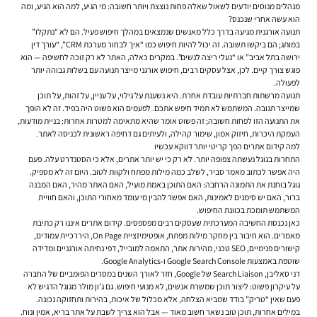
מנהלים מנוסים יודעים לשאול שאלה פחות נוצצת ויותר חשובה: מי הגיע, למה הוא הגיע, ומה
הוא עשה אחרי שנכנס?
תנועה אורגנית מגיעה בדרך כלל מאנשים שנמצאים במהלך חיפוש פעיל. הם לא “נתקלו”
במותג; הם ביקשו תשובה. זה יכול להיות חיפוש כמו “איך לבחור מערכת CRM”, “עורך דין
ירושה בתל אביב” או “נעלי ריצה לנשים”. במקרים כאלה, האתר לא רק זוכה לחשיפה — הוא
פוגש צורך קיים. לכן, אצל עסקים רבים, חיפוש אורגני מייצר תנועה עם בשלות גבוהה יותר
לפעולה.
תנועה מרשתות חברתיות עובדת אחרת. היא נשענת על גילוי, על עניין, על זהות, על תוכן
שמייצר תגובה. המשתמש לא תמיד חיפש אתכם. לפעמים הוא פשוט היה בפיד. זה לא הופך
את התנועה הזו לפחות חשובה; זה פשוט אומר שהיא מתאימה למטרות אחרות: בניית מודעות,
העמקת היכרות, חיזוק אמון, שימור קהילה, ולעיתים גם דחיפה ראשונית לכניסה לאתר.
למה קידום אתרים הפך קריטי יותר דווקא עכשיו
התחרות בגוגל נעשתה צפופה יותר. לא רק כי יש יותר אתרים, אלא כי הסטנדרט עלה. פעם
היה אפשר לכתוב מאמר סביר, לשלב כמה מילות מפתח ולקוות לטוב. היום זה לא מספיק.
גוגל בוחנת את התמונה הרחבה: האם התוכן באמת מועיל, האם האתר מהיר, האם המבנה
ברור, האם יש סימנים לאמינות, האם אפשר להבין מי עומד מאחורי התוכן, והאם חוויית
המשתמש תומכת בכוונת החיפוש.
כאן נכנסת החשיבה המערכתית שעסקים רבים מפספסים.
קידום אתרים
איננו רק כתיבת
מאמרים. הוא חיבור בין מחקר מילות מפתח, אופטימיזציית On Page, היררכיית עמודים,
קישורים פנימיים, SEO טכני, מהירות אתר, התאמה למובייל, דפי נחיתה אורגניים ומדידה
שוטפת באמצעות Google Search Console ו-Google Analytics.
דני סאליבן, Search Liaison של Google, חזר לאורך השנים במסרים הפומביים של החברה
על עיקרון פשוט: ליצור תוכן שמשרת אנשים, לא מנועי חיפוש. גם ג’ון מולר מגוגל הדגיש לא
פעם שאין “טריק” בודד שמביא הצלחה, אלא מכלול של איכות, בהירות ותחזוקה נכונה.
במילים אחרות, תוכן טוב נשאר חשוב מאוד — אבל הוא צריך לשבת על אתר בריא, אמין ונוח.