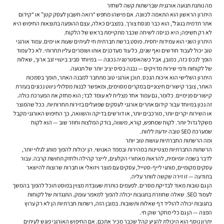
מה נותנת תנועה אורגנית שברשתות קשה לשחזר
היתרון הראשון הוא התאמה לכוונה. אם מישהו מחפש “רואה חשבון לעסק קטן” או “קידום
אתר תדמית בגוגל”, הוא כבר מנסח צורך. במצבים כאלה, עצם ההופעה בתוצאות החיפוש היא
לא רק חשיפה; היא כניסה לשיחה שכבר מתקיימת בראש של הלקוח.
היתרון השני הוא עמידות יחסית. פוסט ברשת חברתית חי לעיתים שעות או ימים. עמוד אורגני
טוב יכול לעבוד חודשים ואף שנים, כל עוד מעדכנים אותו ושומרים עליו תחרותי. לא כל עמוד
הופך לנכס כזה, כמובן, אבל כשהאסטרטגיה נכונה — במיוחד סביב ביטויי זנב ארוך, שאלות
של לקוחות ודפי שירות מדויקים — נבנה בסיס יציב יותר של תנועה.
היתרון השלישי הוא איכות הנכס. תוכן אורגני טוב מתחבר למבנה האתר, תומך בסמכות
האתר, צובר קישורים חיצוניים במקרים מסוימים, ומאפשר לבנות מסלולי ניווט נכונים בעזרת
קישורים פנימיים. כלומר, גם עמוד אחד מצליח לא עומד לבד; הוא מחזק את המערכת כולה.
זה נכון במיוחד עבור קידום אתרים אורגני לעסקים שפועלים בזירות תחרותיות. ככל שהמוצר
או השירות יקרים יותר, מורכבים יותר, או דורשים בדיקה והשוואה, כך החיפוש האורגני מקבל
משקל גדול יותר. לקוח שמחפש, קורא, משווה, בודק המלצות וחוזר שוב — הוא לקוח
שמערכת SEO טובה יודעת ללוות.
ומה הרשתות החברתיות עושות טוב יותר
הרשתות החברתיות מצטיינות במהירות ובממד האנושי. הן יכולות להפוך מותג לגלוי יותר,
לדבר בשפה יומיומית, להראות מאחורי הקלעים, לייצר קהילה ולחזק תחושת קרבה. עבור
עסקים מקומיים, מותגי לייף-סטייל, עסקים עם מוצר ויזואלי או חברות שרוצות להישאר
בתודעה — זו זירה שקשה לוותר עליה.
הן גם טובות מאוד לבדיקת מסרים. לפעמים כותרת שעובדת מצוין בפוסט תוכל להפוך בהמשך
לעמוד SEO. שאלה שחוזרת בתגובות יכולה להפוך למאמר עומק. התנגדות של לקוחות
בתגובות יכולה להוליד דף שאלות ותשובות. במובן הזה, רשתות חברתיות הן לא רק ערוץ
הפצה — הן גם כלי מחקר שוק חי.
יתרון נוסף הוא היכולת להניע קהל שכבר מכיר אתכם. אם החיפוש האורגני פוגש לעיתים