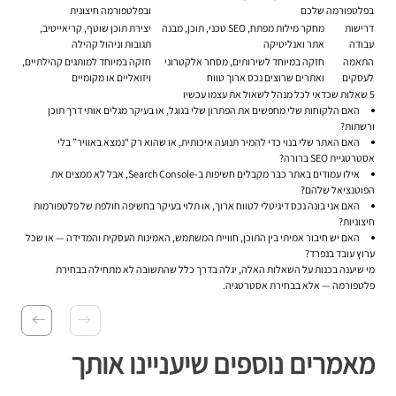
בפלטפורמה
שלכם
ובפלטפורמה חיצונית
דרישות
מחקר מילות מפתח, SEO טכני, תוכן, מבנה
יצירת תוכן שוטף, קריאייטיב,
עבודה
אתר ואנליטיקה
תגובות וניהול קהילה
התאמה
חזקה במיוחד לשירותים, מסחר אלקטרוני
חזקה במיוחד למותגים קהילתיים,
לעסקים
ואתרים שרוצים נכס ארוך טווח
ויזואליים או מקומיים
5 שאלות שכדאי לכל מנהל לשאול את עצמו עכשיו
האם הלקוחות שלי מחפשים את הפתרון שלי בגוגל, או בעיקר מגלים אותי דרך תוכן
ורשתות?
האם האתר שלי בנוי כדי להמיר תנועה איכותית, או שהוא רק “נמצא באוויר” בלי
אסטרטגיית SEO ברורה?
אילו עמודים באתר כבר מקבלים חשיפות ב-Search Console, אבל לא ממצים את
הפוטנציאל שלהם?
האם אני בונה נכס דיגיטלי לטווח ארוך, או תלוי בעיקר בחשיפה חולפת של פלטפורמות
חיצוניות?
האם יש חיבור אמיתי בין התוכן, חוויית המשתמש, האמינות העסקית והמדידה — או שכל
ערוץ עובד בנפרד?
מי שיענה בכנות על השאלות האלה, יגלה בדרך כלל שהתשובה לא מתחילה בבחירת
פלטפורמה — אלא בבחירת אסטרטגיה.
מאמרים נוספים שיעניינו אותך