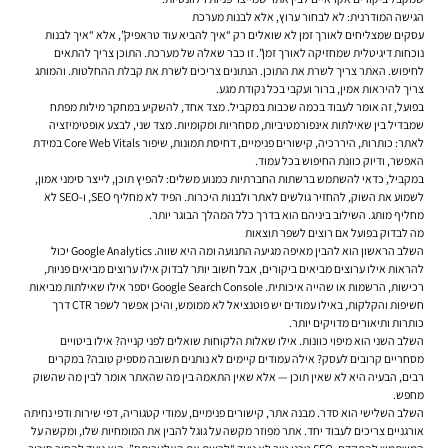
הגישה המודרנית: לא לבחור ערוץ, אלא לבנות מערכת
עסקים שמצליחים לאורך זמן לא שואלים רק “איך להביא עוד טראפיק”, אלא “איך לבנות
נוכחות דיגיטלית שמחזיקה לאורך זמן”. זו כבר שאלה של מערכת. התוכן צריך להתאים
לחיפוש. האתר צריך לשרת את התוכן. הנתונים צריכים לשרת את קבלת ההחלטות. והמותג
צריך להיראות אמין, ברור ועקבי בכל נקודת מגע.
בפועל, זה אומר לעבוד בכמה שכבות במקביל. מצד אחד, להשקיע במחקר מילות מפתח
שמבדיל בין שאילתות אינפורמטיביות, מסחריות ומקומיות. מצד שני, לבצע אופטימיזציה
לאתר: כותרות, היררכיה, קישורים פנימיים, דחיסת תמונות, שיפור Core Web Vitals במידת
האפשר, ודיוק כוונת החיפוש בכל עמוד.
במקביל, כדאי להשתמש ברשתות החברתיות כמנוע משלים: להפיץ תוכן, לייצר סימני אמון,
לשמוע את השוק, להחזיר גולשים לאתר ולבנות היכרות. הפיד לא מחליף SEO, ו-SEO לא
מחליף מותג. השילוב ביניהם הוא בדרך כלל המהלך הבוגר יותר.
מה לבדוק בפועל אם רוצים לשפר תוצאות
השלב הראשון הוא להבין מאיפה מגיעה התנועה ומה היא שווה. Google Analytics יכול
להראות אילו ערוצים מביאים ביקורים, אבל חשוב יותר לבדוק אילו ערוצים מביאים פניות,
רכישות, הרשמות או שהייה איכותית. Google Search Console יספר אילו שאילתות מביאות
חשיפות והקלקות, באילו עמודים יש פוטנציאל לא ממומש, והיכן אפשר לשפר CTR דרך
כותרות ותיאורים מדויקים יותר.
השלב השני הוא מיפוי כוונות. אילו שאלות הלקוחות שואלים לפני קנייה? אילו ביטויים
מסחריים קרובים לעסק? אילה עמודים קיימים לא נותנים תשובה מספיק טובה? במקרים
רבים, הבעיה היא לא שאין תוכן — אלא שאין התאמה בין מה שהאתר אומר לבין מה שהשוק
מחפש.
השלב השלישי הוא סדר. מבנה אתר, קישורים פנימיים, עמודי קטגוריה, דפי שירות ודפי נחיתה
אורגניים צריכים לעבוד יחד. אתר מפוזר מקשה על גוגל להבין את המומחיות שלו, ומקשה על