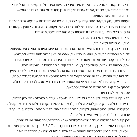
כדי לייצר קשב ראשוני, להבין איך אנשים מגיבים להצעת הערך, ולבדוק מסרים. אבל אם אין
במקביל בסיס אתר מסודר, עמודי שירות חכמים, תוכן מסביר, ושיפור נראות בחיפוש —
התנועה הזו תישאר שטחית.
לעומת זאת, עסק ותיק עם אתר קיים אך ללא תנועה יציבה עשוי לגלות שהבעיה אינה בהכרח
מחסור בפרסום, אלא חוסר יסודות: מילות מפתח לא מדויקות, מבנה אתר לא תומך, קישורים
פנימיים חלשים או עמודים שאינם תואמים למה שאנשים באמת מחפשים.
שני תרחישים שממחישים את ההבדל
חנות וירטואלית למוצרי בית
בחנות אונליין, במיוחד כזו עם עשרות או מאות מוצרים, החיפוש האורגני הוא מנוע משמעותי.
לקוחות מחפשים קטגוריות, מותגים, השוואות ומפרטים. כאן קידום חנות וירטואלית דורש
טיפול רחב: קטגוריות חזקות, תיאורי מוצר ייחודיים, היררכיית ניווט ברורה, שיפור מהירות
אתר, סכמות רלוונטיות, עמודי מדריך, ובנייה של קישורים פנימיים בין תוכן למכירה.
הרשתות החברתיות, במקרה הזה, מצוינות להשראה, לחשיפת מוצרים חדשים, ליצירת עניין
ולקידום תוכן ויזואלי. אבל מי שיבנה רק על הפיד יגלה מהר מאוד שהתנועה מתחלפת מהר,
והלקוח שקונה היום לא בהכרח ימצא את המוצר שוב בעוד חודש. גוגל, לעומת זאת, יכולה
להפוך עמוד קטגוריה טוב לנכס מכירתי מתמשך.
עסק מקומי לשירותים
קליניקה, משרד עורכי דין, סטודיו לפילאטיס או חשמלאי עובדים במרחב אחר. כאן נוכחות
ברשתות יכולה לחזק אמון, להציג המלצות, להמחיש אישיות מקצועית ולהניע פניות מהקהילה
המקומית. ועדיין, ברגע האמת, לקוחות רבים פונים לחיפוש: “פיזיותרפיסט ברמת גן”, “עורך דין
עבודה בחיפה”, “מאמן כושר אישי בתל אביב”.
לכן קידום אתר תדמית בגוגל חשוב גם לעסקים שנראים “חברתיים” מאוד. עמודי שירות
ממוקדים, ביטויי זנב ארוך, פרטי יצירת קשר ברורים, חיזוק E-E-A-T דרך הצגת ניסיון, מומחיות
ואמינות, ושילוב נכון של המלצות ונתונים — כל אלה יכולים לעשות את ההבדל בין אתר
שמקבל ביקורים אקראיים לבין אתר שמייצר פניות רלוונטיות.