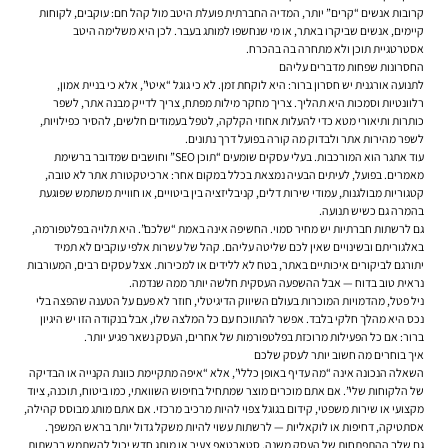
קרובות אנשים “קרים” יותר, המדיה החברתית פועלת היטב מול קהל חם: עוקבים, לקוחות
קיימים, אנשים שביקרו באתר, או מי שנחשפו למותג בעבר. לכן היא משלימה היטב
אסטרטגיית תוכן ולא מתחרה בה בהכרח.
החסרונות שפחות מדברים עליהם
לתנועה אורגנית יש חסרון ברור: היא לוקחת זמן. לא כי גוגל “איטי”, אלא כי בניית אמון,
רלוונטיות וסמכות היא תהליך. צריך מחקר מילות מפתח, צריך לדייק מבנה אתר, לשפר
כותרות ותיאורי מטא כדי להעלות אחוזי הקלקה, לטפל בעמודים חלשים, להסיר כפילויות,
לשפר מהירות אתר ולבדוק מה קורה בפועל דרך נתונים.
עוד אתגר הוא המורכבות. בעלי עסקים שומעים “תוכן SEO” וחושבים שמדובר ברשימת
מאמרים. בפועל, לעיתים הבעיה נמצאת בכלל במקום אחר: ארכיטקטורת אתר לא טובה,
קטגוריות מבולגנות, עמודי שירות דלים, קניבליזציה בין ביטויים, או חוויית משתמש שפוגעת
בהמרה גם כשיש תנועה.
גם לרשתות חברתיות יש מחיר סמוי. החשיפה אינה באמת “שלכם”. היא תלויה בפלטפורמה,
באלגוריתם ובשינויים שאין לכם שליטה עליהם. קהל של עשרות אלפי עוקבים לא תמיד
יתורגם לביקורים איכותיים באתר, בטח לא ללידים או למכירות. אצל עסקים רבים, המעורבות
נראית טוב בדוח — אבל ההשפעה העסקית חלשה יותר ממה שנדמה.
ניל פטל, מהדמויות המוכרות בעולם השיווק הדיגיטלי, חוזר לא פעם על הטענה שהפצה בלי
נכס היא מהלך חלקי בלבד. אפשר להתווכח עם כל המלצה שלו, אבל בנקודה הזו יש היגיון
ברור: אם כל הפעילות מרוכזת בפלטפורמות של אחרים, העסק נשאר פגיע יותר.
איך בוחרים מה חשוב יותר לעסק שלכם
השאלה הנכונה אינה “מה עדיף באופן כללי”, אלא “איפה מתקיימת כוונת הקנייה או הבדיקה
של הלקוחות שלי”. אם אתם מוכרים מוצר שמתחיל בחיפוש השוואתי, כמו ביטוח, תוכנה, ציוד
מקצועי או שירות משפטי, קידום בגוגל צפוי להיות מרכיב מרכזי. אם אתם מותג מבוסס קהילה,
אסתטיקה, דחיפות או לוקאליות — לרשתות עשוי להיות משקל גדול יותר בראש המשפך.
גם שלב ההתפתחות של העסק משנה. סטארטאפ צעיר או מותג חדש יכול להשתמש ברשתות