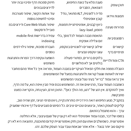
מענה מלא על כוונת החיפוש,
חיזוק סמכות הדף וסיכוי גבוה יותר
תוכן עומק
דוגמאות, הסברים
לדירוגים גבוהים
מדיה רלוונטית, ALT מתואר, גודל
עוד אותות הקשר, שיפור מעורבות
תמונות ווידאו
קובץ אופטימלי
וסיכוי לחשיפה נוספת
כיווץ קבצים, אופטימיזציית תמונות,
שיפור Core Web Vitals ודירוגים במ
מהירות טעינה
מטמון, lazy-load
מובייל ודסקטופ
התאמת מבנה העמוד לכל מסך, בלי
עמידה בדרישות mobile-first
רספונסיביות
זום וגלילה אופקית
indexing
קישורים
שילוב קישורים רלוונטיים בטקסט,
העברת סמכות, שיפור גילוי דפים
פנימיים בדף
עוגני טקסט טבעיים
נוספים
בלוקים ברורים, כפתורי פעולה
השפעה עקיפה דרך המרות והתנהגות
CTA ומודולרייות
בולטים אך לא פולשניים
משתמש
הטבלה ממפה את חלקי הפאזל העיקריים במבנה העמוד, ומראה איך כל אחד מהם מחובר
ישירות לאותות שגוגל קוראת ולהתנהגות בפועל של המשתמשים.
איך נראה עמוד "בריא" בעיני גוגל ובעיני המשתמש
כשמבנה העמוד עובד, מרגישים את זה. המשתמש נכנס ומיד מבין איפה הוא, על מה הדף,
ואיך להתקדם. אין רגע של "רגע, מה הולך כאן?". התוכן זורם, העין נחה, והקריאה כמעט
מתבקשת.
במקביל, מנוע החיפוש רואה היררכיית כותרות נקייה, ניווט פנימי הגיוני, זמן שהיה טוב,
קליקים לעומק האתר, וביצועים טכניים יציבים. כל הסימנים מצביעים על דף איכותי שמעניק
ערך – והוא מתגמל בהתאם.
בסופו של דבר, מבנה עמוד אופטימלי הוא לא רק עניין של טעם עיצובי, אלא החלטה
אסטרטגית. כשמשלבים אותו עם תוכן חזק ואסטרטגיית קידום מתוכננת, התוצאה היא לא רק
מיקום טוב יותר בגוגל – אלא אתר שבאמת עובד עבור העסק שלכם. זהו.