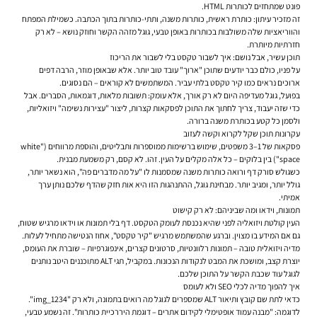
פונט שמתחזים לכותרות HTML.
זה מזכיר עיתון: כותרת ראשית, כותרות משנה, ותתי-כותרות בתוך הכתבה. כשמילת המפתח
והווריאציות שלה משולבות בכותרות באופן טבעי, גוגל מזהה הקשר וחוזק נושא – לא רק
חזרתיות מיותרת.
תוכן עשיר, אבל נושם: איך לשבור טקסט בלי לשבור את הריכוז
על פניו, כולם כבר יודעים שתוכן "ארוך" עובד טוב יותר. אלא שבאופן מוזר, הרבה דפים
ארוכים נראים כמו קיר טקסט בלתי עביר. המשתמשים לא קוראים – הם נסוגים.
בפועל, גוגל מעדיפה היום לא רק אורך, אלא עומק: תשובות מלאות, דוגמאות, הסברים. אבל
כדי שזה יעבוד, צריך לחתוך את התוכן לפסקאות קצרות, ליצור "עצירות נשימה" ויזואליות,
ולסמן כל קטע בכותרת משנה ברורה.
עקרונות תוכן שקל לקרוא וקשה לעזוב
פסקאות של 1–3 משפטים, שימוש ברשימות ממוספרות ותבליטים, והוספת מרווחים ("white
space") בין בלוקים – כל אלה מקלים על העין. זהו. לא קסם, רק משמעת מבנית.
כשגולש סורק דף ורואה כותרות משנה שמסמנות לו "על מה מדברים פה", הוא נשאר יותר,
גולל יותר, ומגיב יותר. מבחינת גוגל, ההתנהגות הזו היא אות חזק שהדף שלכם נותן ערך
אמיתי.
תמונות, וידאו ומה שביניהם: לא רק קישוט
העין קולטת ויזואליה לפני שהיא נכנסת לעומק הטקסט. דף בלי תמונות או וידאו מרגיש שטוח,
גם אם המידע בו מצוין. וברגע שהמשתמש מרגיש "קיר טקסט", אחוז הנטישה מתחיל לעלות.
מדיה ויזואלית טובה – תמונות רלוונטיות, סרטונים קצרים, אינפוגרפיות – שוברת את העומס,
יוצרת קצב, ומושכת את המבט לנקודות הנכונות. במקביל, תגי ALT מתוכננים היטב נותנים
לגוגל עוד שכבת הקשר על התוכן שלכם.
איך להפוך מדיה לכלי SEO ולא לעומס
כדאי לתת שם קובץ ותיאור ALT שמספרים לגוגל מה רואים בתמונה, ולא רק "img_1234".
לדוגמה: "מבנה עמוד אופטימלי לקידום אתרים – דוגמת היררכיית כותרות". זה נשמע טבעי,