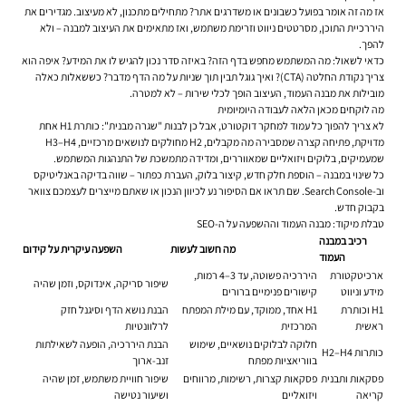
אז מה זה אומר בפועל כשבונים או משדרגים אתר? מתחילים מתכנון, לא מעיצוב. מגדירים את
היררכיית התוכן, מסרטטים ניווט וזרימת משתמש, ואז מתאימים את העיצוב למבנה – ולא
להפך.
כדאי לשאול: מה המשתמש מחפש בדף הזה? באיזה סדר נכון להגיש לו את המידע? איפה הוא
צריך נקודת החלטה (CTA)? ואיך גוגל תבין תוך שניות על מה הדף מדבר? כששאלות כאלה
מובילות את מבנה העמוד, העיצוב הופך לכלי שירות – לא למטרה.
מה לוקחים מכאן הלאה לעבודה היומיומית
לא צריך להפוך כל עמוד למחקר דוקטורט, אבל כן לבנות "שגרה מבנית": כותרת H1 אחת
מדויקת, פתיחה קצרה שמסבירה מה מקבלים, H2 מחולקים לנושאים מרכזיים, H3–H4
שמעמיקים, בלוקים ויזואליים שמאווררים, ומדידה מתמשכת של התנהגות המשתמש.
כל שינוי במבנה – הוספת חלק חדש, קיצור בלוק, העברת כפתור – שווה בדיקה באנליטיקס
וב-Search Console. שם תראו אם הסיפור נע לכיוון הנכון או שאתם מייצרים לעצמכם צוואר
בקבוק חדש.
טבלת מיקוד: מבנה העמוד וההשפעה על ה-SEO
רכיב במבנה
מה חשוב לעשות
השפעה עיקרית על קידום
העמוד
ארכיטקטורת
היררכיה פשוטה, עד 3–4 רמות,
שיפור סריקה, אינדוקס, וזמן שהיה
מידע וניווט
קישורים פנימיים ברורים
H1 וכותרת
H1 אחד, ממוקד, עם מילת המפתח
הבנת נושא הדף וסיגנל חזק
ראשית
המרכזית
לרלוונטיות
חלוקה לבלוקים נושאיים, שימוש
הבנת היררכיה, הופעה לשאילתות
כותרות H2–H4
בווריאציות מפתח
זנב-ארוך
פסקאות ותבנית
פסקאות קצרות, רשימות, מרווחים
שיפור חוויית משתמש, זמן שהיה
קריאה
ויזואליים
ושיעור נטישה