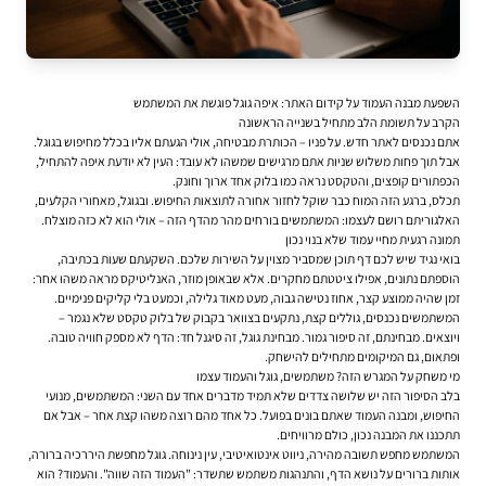
השפעת מבנה העמוד על קידום האתר: איפה גוגל פוגשת את המשתמש
הקרב על תשומת הלב מתחיל בשנייה הראשונה
אתם נכנסים לאתר חדש. על פניו – הכותרת מבטיחה, אולי הגעתם אליו בכלל מחיפוש בגוגל.
אבל תוך פחות משלוש שניות אתם מרגישים שמשהו לא עובד: העין לא יודעת איפה להתחיל,
הכפתורים קופצים, והטקסט נראה כמו בלוק אחד ארוך וחונק.
תכלס, ברגע הזה המוח כבר שוקל לחזור אחורה לתוצאות החיפוש. ובגוגל, מאחורי הקלעים,
האלגוריתם רושם לעצמו: המשתמשים בורחים מהר מהדף הזה – אולי הוא לא כזה מוצלח.
תמונה רגעית מחיי עמוד שלא בנוי נכון
בואי נגיד שיש לכם דף תוכן שמסביר מצוין על השירות שלכם. השקעתם שעות בכתיבה,
הוספתם נתונים, אפילו ציטטתם מחקרים. אלא שבאופן מוזר, האנליטיקס מראה משהו אחר:
זמן שהיה ממוצע קצר, אחוז נטישה גבוה, מעט מאוד גלילה, וכמעט בלי קליקים פנימיים.
המשתמשים נכנסים, גוללים קצת, נתקעים בצוואר בקבוק של בלוק טקסט שלא נגמר –
ויוצאים. מבחינתם, זה סיפור גמור. מבחינת גוגל, זה סיגנל חד: הדף לא מספק חוויה טובה.
ופתאום, גם המיקומים מתחילים להישחק.
מי משחק על המגרש הזה? משתמשים, גוגל והעמוד עצמו
בלב הסיפור הזה יש שלושה צדדים שלא תמיד מדברים אחד עם השני: המשתמשים, מנועי
החיפוש, ומבנה העמוד שאתם בונים בפועל. כל אחד מהם רוצה משהו קצת אחר – אבל אם
תתכננו את המבנה נכון, כולם מרוויחים.
המשתמש מחפש תשובה מהירה, ניווט אינטואיטיבי, עין נינוחה. גוגל מחפשת היררכיה ברורה,
אותות ברורים על נושא הדף, והתנהגות משתמש שתשדר: "העמוד הזה שווה". והעמוד? הוא