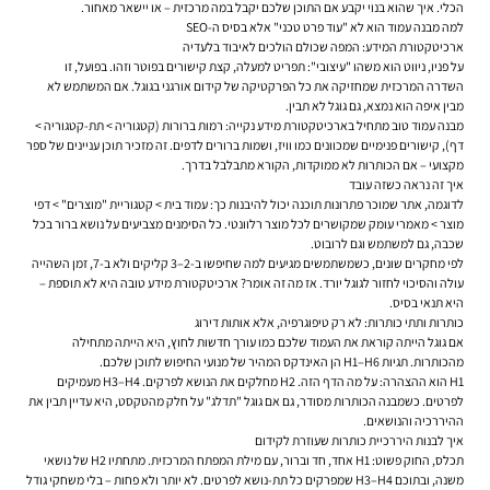
הכלי. איך שהוא בנוי יקבע אם התוכן שלכם יקבל במה מרכזית – או יישאר מאחור.
למה מבנה עמוד הוא לא "עוד פרט טכני" אלא בסיס ה-SEO
ארכיטקטורת המידע: המפה שכולם הולכים לאיבוד בלעדיה
על פניו, ניווט הוא משהו "עיצובי": תפריט למעלה, קצת קישורים בפוטר וזהו. בפועל, זו
השדרה המרכזית שמחזיקה את כל הפרקטיקה של
קידום אורגני בגוגל.
אם המשתמש לא
מבין איפה הוא נמצא, גם גוגל לא תבין.
מבנה עמוד טוב מתחיל בארכיטקטורת מידע נקייה: רמות ברורות (קטגוריה > תת-קטגוריה >
דף), קישורים פנימיים שמכוונים כמו וויז, ושמות ברורים לדפים. זה מזכיר תוכן עניינים של ספר
מקצועי – אם הכותרות לא ממוקדות, הקורא מתבלבל בדרך.
איך זה נראה כשזה עובד
לדוגמה, אתר שמוכר פתרונות תוכנה יכול להיבנות כך: עמוד בית > קטגוריית "מוצרים" > דפי
מוצר > מאמרי עומק שמקושרים לכל מוצר רלוונטי. כל הסימנים מצביעים על נושא ברור בכל
שכבה, גם למשתמש וגם לרובוט.
לפי מחקרים שונים, כשמשתמשים מגיעים למה שחיפשו ב-2–3 קליקים ולא ב-7, זמן השהייה
עולה והסיכוי לחזור לגוגל יורד. אז מה זה אומר? ארכיטקטורת מידע טובה היא לא תוספת –
היא תנאי בסיס.
כותרות ותתי כותרות: לא רק טיפוגרפיה, אלא אותות דירוג
אם גוגל הייתה קוראת את העמוד שלכם כמו עורך חדשות לחוץ, היא הייתה מתחילה
מהכותרות. תגיות H1–H6 הן האינדקס המהיר של מנועי החיפוש לתוכן שלכם.
H1 הוא ההצהרה: על מה הדף הזה. H2 מחלקים את הנושא לפרקים. H3–H4 מעמיקים
לפרטים. כשמבנה הכותרות מסודר, גם אם גוגל "תדלג" על חלק מהטקסט, היא עדיין תבין את
ההיררכיה והנושאים.
איך לבנות היררכיית כותרות שעוזרת לקידום
תכלס, החוק פשוט: H1 אחד, חד וברור, עם מילת המפתח המרכזית. מתחתיו H2 של נושאי
משנה, ובתוכם H3–H4 שמפרקים כל תת-נושא לפרטים. לא יותר ולא פחות – בלי משחקי גודל