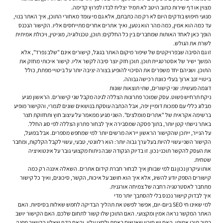
מצוין או דף שירות כתוב היטב לא תמיד יצליח לבדו לפרוץ קדימה.
מנועי חיפוש בודקים היום לא רק מה כתבתם, אלא גם מי עומד מאחורי התוכן, איך האתר בנוי,
עד כמה הוא אמין, כמה מהר הוא נטען, ואיך אתרים אחרים מתייחסים אליו. הקישור הנכנס
הופך כאן לאחד האותות שמחברים בין כל החלקים: תוכן, טכנולוגיה, מוניטין, ויכולת אמיתית
לשרת את הגולש.
זו גם הסיבה שבפרויקטים של שיפור מיקום האתר בגוגל, קישורים אינם "שלב נפרד", אלא
המשך ישיר של אסטרטגיית תוכן. תוכן חזק יוצר סיבה לקשר אליו. קישור איכותי מחזק את
התוכן. ושניהם יחד משפרים את הסיכוי להופיע בצורה יציבה יותר על ביטויי מפתח, כולל
ביטויי זנב ארוך בעלי כוונת רכישה גבוהה.
דוגמה מעשית: שני קישורים, שתי תוצאות שונות
ניקח תרחיש פשוט. עסק שמוכר פתרונות הצללה לגינה מקבל שני קישורים. הראשון מגיע
מבלוג כללי עם סמכות דומיין יפה, אבל הכתבה עוסקת בנושאים שונים לגמרי, והקישור מופיע
ברשימה אקראית של "אתרים מומלצים". השני מגיע ממאמר על עיצוב חוץ ותחזוקת חצר
באתר נישתי קטן יותר, בתוך פסקה שמסבירה איך לבחור פתרון הצללה לפי סוג החלל.
על הנייר, ייתכן שהקישור הראשון ייראה מרשים יותר למי שמחפש מספרים. אבל בפועל,
הקישור השני עשוי להיות בעל ערך גבוה יותר: הוא רלוונטי, טבעי, עשוי לקבל הקלקות, ומחבר
את העסק להקשר תוכני נכון. זו בדיוק הנקודה שבה ניתוח מקצועי גובר על אינטואיציה
שטחית.
אותו עיקרון נכון גם למי שבוחן איך לבחור חברת קידום אתרים. השאלה איננה רק כמה
קישורים הספק יודע להשיג, אלא איך הוא חושב על איכות, הקשר, סיכונים, ואיך כל קישור
מתחבר לאסטרטגיה רחבה של צמיחה אורגנית.
איך לבדוק קישור נכנס בלי להסתבך יותר מדי
למי שאינו חי SEO ביום-יום, אפשר לפשט את תהליך הבדיקה לחמש שאלות בסיסיות. האם
האתר המקשר נראה אמין ומקצועי. האם התוכן שלו קשור לתחום שלכם. האם הקישור יושב
בתוך תוכן אמיתי. האם יש סיכוי שאנשים באמת ילחצו עליו. והאם הדף שאליו הקישור מפנה