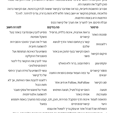
מוכן לקבל את התנועה הזו.
אם רוב התשובות חיוביות, כנראה שמדובר בקישור ששווה לבדוק ברצינות. אם הקישור נראה
מלאכותי, מנותק מהקשר או יושב באתר חלש ללא זהות ברורה, עדיף להיזהר. לא כל
הזדמנות היא באמת הזדמנות.
טבלת סיכום: איך להעריך את הערך של קישור נכנס
פרמטר
מה בודקים
למה זה חשוב
נראות אורגנית, איכות כללית, פרופיל
מסייע להבין אם מדובר באתר בעל
סמכות האתר
קישורים
משקל ואמינות
קשר בין תחום האתר והדף לנושא
מגדיל את הערך התוכני והסבירות
רלוונטיות
שלכם
להשפעה חיובית
האם הקישור בגוף התוכן או באזור
משפיע על האיכות הנתפסת ועל
מיקום הקישור
משני
פוטנציאל ההקלקה
עוזר להבין את ההקשר בלי ליצור
טקסט עוגן
ניסוח טבעי, ברור ולא מאולץ
דפוס מניפולטיבי
מספר קישורים
עשוי להשפיע על מידת הערך היחסי
עד כמה העמוד עמוס בהפניות החוצה
יוצאים
של כל קישור
רלוונטי להבנת אופי האיתות, אך לא
סוג הקישור
Follow, NoFollow או תיוג אחר
חזות הכול
תנועה
האם יש קהל פעיל, תנועה ושימוש
מעיד על פוטנציאל עסקי מעבר
ומעורבות
אמיתי באתר
להשפעה אלגוריתמית
התאמה לעמוד
איכות הדף המקבל: מהירות, תוכן, UX,
קובע כמה מהערך באמת יתממש
היעד
קישורים פנימיים
בפועל
השאלות שכל מנהל אתר או עסק צריך לשאול את עצמו