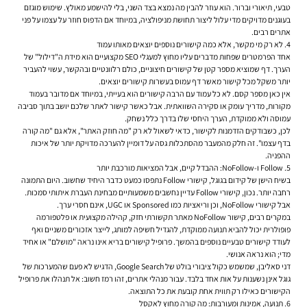
טבעי, תיאורי וברור. הוא עוזר להבין מה נמצא בצד השני, בלי להישמע מאולץ. שימוש מוגזם
בעוגנים מדויקים מדי עלול ליצור תחושת מניפולציה, במיוחד אם הדפוס חוזר על עצמו על פני
אתרים רבים.
4. לא רק מי מקשר, אלא כמה קישורים נוספים יוצאים מאותו עמוד
אחד הפרמטרים שפחות מדברים עליו מחוץ למעגלי SEO מקצועיים הוא מידת ה"דילול" של
הערך. דף שמוציא מספר קטן של קישורים חיצוניים, כולם רלוונטיים ובהקשר, עשוי להעביר
יותר משקל מכל קישור מאשר דף עמוס בעשרות קישורים יוצאים.
אין כאן מספר קסם. לא כל עמוד עם הרבה קישורים הוא בעייתי, במיוחד אם מדובר בעמוד
מקורות, מדריך עומק או סקירה השוואתית. אבל כאשר קישור לאתר שלכם יושב בתוך סביבה
עמוסה ולא ממוקדת, הערך היחסי שלו בדרך כלל נשחק.
לכן, כשבודקים הזדמנות לקישור, כדאי לשאול לא רק "מה חוזק האתר", אלא גם "מה קורה
בדף עצמו". זה חלק מהמעבר מהסתכלות גסה על דומיין להערכה מדויקת יותר של איכות
ההפניה.
5. Follow ו-NoFollow: ההבדל קיים, אבל המציאות מורכבת יותר
בשיח הישן של קידום בגוגל, קישורי Follow נתפסו כמעט כדבר היחיד שחשוב. היום התמונה
רחבה יותר. נכון, קישורי Follow עדיין נחשבים משמעותיים מבחינת העברת איתותי סמכות.
אבל קישורי NoFollow, וכן וריאציות כמו Sponsored או UGC, אינם חסרי ערך.
במקרים רבים, קישור NoFollow מאתר תקשורתי חזק, קהילה מקצועית או פלטפורמה
פופולרית יכול להביא תנועה ממוקדת, להגדיל חשיפה למותג, לייצר אזכורים משניים ואף
לעודד קישורים טבעיים נוספים בהמשך. פרופיל קישורים בריא אינו נראה "מושלם" או אחיד
מדי; הוא נראה אנושי.
דני סאליבן, שמשמש כקול ציבורי בולט של Google Search, הדגיש לא פעם שהמערכות של
גוגל אינן נשענות על אות אחד בלבד. עבור מנהלי אתרים, זהו רמז חשוב: אל תנהלו את פרופיל
הקישורים כאילו רק תווית אחת קובעת את כל התוצאה.
6. תנועה, אמינות ומעורבות: מה קורה מחוץ לאקסל