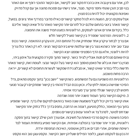
לכן, אתר עם ציון גבוה אינו בהכרח מקור טוב לקישור, אם הקשר התוכני רופף או אם האתר
בנוי סביב תוכן שטחי וחסר מיקוד. מנגד, אתר נישתי עם סמכות מתונה אך עם קהל מדויק
ואמינות מקצועית יכול להיות נכס מצוין.
אצל עסקים רבים, הטעות היא לנהל מחקר קישורים כאילו מדובר במרדף אחר ציונים. בפועל,
קישור מאתר בינוני בתחום שלכם יכול לתרום יותר מקישור מאתר גדול שאינו קשור אליכם
כלל. בקידום אתרים אורגני לעסקים, הרלוונטיות כמעט תמיד משנה את התמונה.
2. רלוונטיות: הפרמטר שמפריד בין קישור מועיל לקישור חלש
אם צריך לבחור עיקרון אחד שמחזיק את כל התחום הזה, זהו עקרון ההתאמה. קישור נכנס
עובד טוב יותר כשהוא נוצר בין שני עולמות שיש ביניהם קשר הגיוני. לא רק האתר כולו צריך
להיות רלוונטי, אלא גם הדף הספציפי שממנו יוצא הקישור.
נניח שאתם מנהלים חנות אונליין לציוד כושר. קישור מתוך סקירה מקצועית על אימון ביתי,
מגזין בריאות או בלוג של מאמן מוסמך הוא קישור בעל הקשר טבעי. לעומת זאת, קישור מאתר
חדשות כללי במדור שאינו קשור, או מבלוג נידח שמקשר לעשרות תחומים לא קשורים, ייראה
הרבה פחות משכנע.
הרלוונטיות הזו משפיעה גם על המשתמש. כשהקישור "יושב נכון" בתוך טקסט מתאים, גדל
הסיכוי שמישהו באמת ילחץ עליו. וכאן נכנס הבדל מהותי בין קישור שמתקיים רק עבור מנועי
חיפוש לבין קישור שנולד מתוך ערך מערכתי אמיתי.
3. מיקום הקישור בתוך העמוד משנה יותר ממה שנדמה
אותו קישור בדיוק יכול לקבל משמעות שונה מאוד בהתאם למיקום שלו בדף. קישור שמופיע
בתוך גוף המאמר, כחלק מטיעון, דוגמה או הרחבה, נתפס בדרך כלל כחזק יותר מקישור
שנדחס לפוטר, לסרגל צד או לאזור עמוס בקישורים נוספים.
הסיבה פשוטה: מיקום מרכזי מאותת על חשיבות. אם עורך תוכן שילב קישור בתוך פסקה
רלוונטית, סביר יותר שמדובר בהמלצה אמיתית. אם הקישור מופיע בתחתית העמוד לצד
רשימת שותפים, אתרי חברים או בלוק אוטומטי, האיכות הנתפסת יורדת.
זה נכון גם לטקסט העוגן, כלומר המילים שעליהן יושב הקישור. טקסט עוגן טוב הוא טקסט