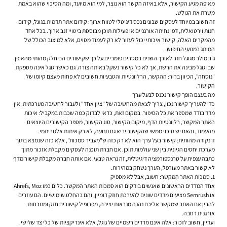
מאיפה מגיע הקישור, אלא באיזה הקשר הוא נוצר, למי הוא מיועד, ומה הסיכוי שהוא באמת
משרת את הגולש.
זה חשוב במיוחד לעסקים שבונים נכס דיגיטלי לטווח ארוך: קידום אתר תדמית בגוגל, קידום
חנות וירטואלית, דפי נחיתה אורגניים או פעילות תוכן מבוססת ביטויי זנב ארוך. בכל אחד
מהמקרים האלה, קישור איכותי יכול לעזור לא רק לעמוד מסוים, אלא למיצוב הכולל של
המותג במנועי החיפוש.
ג'ון מולר מגוגל חזר לאורך השנים במסרים פומביים על כך שקישורים הם חלק מהותי מהאופן
שבו גוגל מבינה את הרשת, אך לא כל קישור נשקל באותה צורה. גם כאשר גוגל אינה מספקת
"נוסחה", הכיוון ברור: ההקשר, הרלוונטיות והטבעיות חשובים לא פחות מעצם קיומו של
הקישור.
מה בעצם הופך קישור נכנס לבעל ערך
כדי להעריך קישור נכון, צריך לצאת מהחשיבה של "ציון אחד" ולעבור לחשיבה מערכתית. אין
מדד בודד שמספר את כל הסיפור. במקום זאת, כדאי לבדוק כמה שכבות במקביל: איכות
האתר המקשר, רלוונטיות הדף, מיקום הקישור, סוג הקישור, מספר הקישורים היוצאים
מהעמוד, והאם יש סיכוי ממשי שהקישור יביא גם תנועה, לא רק איתות אלגוריתמי.
זו נקודה מהותית: קישור בעל ערך הוא לא רק כזה ש"מעביר סמכות", אלא כזה שנמצא בתוך
מערכת יחסים הגיונית בין שני עולמות תוכן. אם חברת תוכנה לעסקים מקבלת אזכור מתוך
כתבה ענפית על טרנספורמציה דיגיטלית, זה נראה טבעי. אם אותה חברה מקבלת קישור מדף
לא קשור באתר מעורפל, הערך נשחק במהירות.
1. סמכות האתר המקשר: חשוב, אבל לא מספיק
אחד המדדים הראשונים שאנשים בודקים הוא סמכות האתר המקשר. כלים כמו Ahrefs, Moz
או Semrush מציעים מדדים שונים להערכת חוזק דומיין, והם בהחלט שימושיים. הם עוזרים
להבין אם האתר שמקשר אליכם נהנה מנראות יציבה, מפרופיל קישורים חזק ומנוכחות
אורגנית רחבה.
ועדיין, חשוב לזכור: אלה אינם מדדים רשמיים של גוגל, אלא אינדיקציות של כלי צד שלישי.