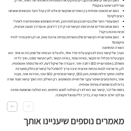
האם הקישורים שאנחנו מקבלים מחזקים את המומחיות והאמינות של האתר, או רק
מגדילים רשימה באקסל?
האם יש התאמה אמיתית בין האתרים שמקשרים אלינו לבין קהל היעד והנושאים שאנחנו
רוצים לקדם?
האם עמודי היעד שלנו בנויים נכון מבחינת תוכן, חוויית משתמש ואופטימיזציה לאתר?
האם אנחנו מודדים את תרומת הקישורים רק דרך דירוגים, או גם דרך תנועה אורגנית,
פניות ואיכות ביקור?
האם אסטרטגיית הקישורים שלנו משרתת צמיחה ארוכת טווח, או רק ניסיון מהיר להזיז
מיקומים?
השורה התחתונה
הערך של קישור נכנס לא נקבע על פי מדד אחד, ולא על פי הבטחה של ספק כזה או אחר. הוא
נקבע על פי מכלול: מי מקשר, מאיזה עמוד, באיזה הקשר, לאן הקישור מפנה, ואיך כל זה
משתלב באסטרטגיית SEO רחבה יותר. זו עבודה של שיקול דעת, לא של נוסחה אוטומטית.
לכן, מי שרוצה לבנות נוכחות אורגנית יציבה צריך להסתכל על קישורים כחלק ממערכת
שלמה: מחקר מילות מפתח, תוכן SEO, קישורים פנימיים, SEO טכני, מהירות אתר, מבנה
אתר, ניתוח נתונים ושיפור עקבי של חוויית המשתמש. רק השילוב הזה הופך קישור מעוד שורה
בדוח לנכס שמשרת צמיחה אמיתית.
בסופו של דבר, קישור טוב הוא לא רק המלצה למנוע החיפוש. הוא המלצה שנשמעת אמינה
גם לבני אדם. וכשזה קורה, בדרך כלל גם גוגל מקשיבה.
מאמרים נוספים שיעניינו אותך