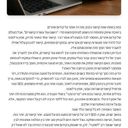
כמה באמת שווה קישור נכנס, ומה זה אומר על קידום אתרים
בישיבת שיווק טיפוסית זה נשמע לעיתים פשוט מדי: "השגנו עוד עשרה קישורים". אבל בעולם
של קידום אתרים, המספר לבדו כמעט לא אומר דבר. קישור אחד מאתר מדויק, אמין ורלוונטי
יכול להזיז יותר מעשרות קישורים אקראיים. ובמקרים מסוימים, קישור לא נכון עלול אפילו
להעביר מסר הפוך מזה שהתכוונתם אליו.
זו בדיוק הסיבה שהשאלה האמיתית איננה איך להשיג עוד קישורים, אלא איך להעריך את
הערך של כל קישור נכנס. עבור בעלי עסקים, מנהלי שיווק ויזמים, זו שאלה עסקית לא פחות
מטכנית: האם הקישור מחזק את סמכות האתר, מביא תנועה איכותית, תומך בדירוגים בגוגל,
ומתחבר לאסטרטגיית התוכן הרחבה של האתר?
הדיון הזה הפך קריטי במיוחד בשנים האחרונות. התחרות על תנועה אורגנית התחדדה, דפי
תוצאות החיפוש נעשו צפופים יותר, ותוכן טוב לבדו כבר לא מספיק. כדי להתקדם באמת, צריך
חיבור מדויק בין תוכן SEO, אופטימיזציה לאתר, מבנה אתר נכון, חוויית משתמש, SEO טכני
ופרופיל קישורים שנראה טבעי, אמין ורלוונטי.
במילים אחרות, קישור נכנס אינו "פריט טכני" בשולי העבודה. הוא חלק ממערכת גדולה יותר
של אמון דיגיטלי. וכשבוחנים אותו נכון, הוא יכול ללמד הרבה לא רק על האתר המקשר, אלא
גם על איכות האסטרטגיה שלכם.
האתגר האמיתי: לא כל קישור נולד שווה
במשך שנים, שוק ה-SEO דיבר על קישורים כמעט כמו על מטבע. יותר קישורים, יותר כוח.
בפועל, הגישה הזאת נשחקה. גוגל יודעת היום להבחין טוב יותר בין המלצה אותנטית לבין
קישור שנועד רק "לסמן וי". לכן, מי שעוסק ב
קידום אתרים
בצורה רצינית כבר לא שואל רק