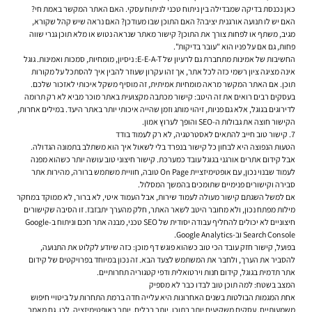
כאן נכנסת בדיקה שמבדילה בין ניתוח טכני לניתוח עסקי. האם האתר המקשר באמת חי?
האם יש לו תנועה אורגנית יציבה? האם התוכן שבו מעודכן? האם נראה שיש קהל שקורא,
מגיב, משתף או לפחות צורך את התוכן? קישור מאתר שנראה נטוש או מלא תוכן גנרי שווה
פחות, גם אם על פניו הוא "עובר בדיקות".
החשיבות של אמינות מתחברת גם לרעיון של E-E-A-T: ניסיון, מומחיות, סמכות ואמינות. גוגל
אינה מציגה ציון רשמי כזה לכל אתר, אך זהו עקרון שעוזר להבין איך להסתכל על מקורות
תוכן. אם האתר המקשר מראה מומחיות אמיתית, זה מוסיף משקל איכותי לאזכור שלכם.
בעסקים רבים רואים את זה היטב: קישור מכתבה מקצועית באתר מוכר מביא לא רק תרומה
לדירוגים בגוגל, אלא גם פניות, זיהוי מותג וזמן שהייה איכותי יותר באתר היעד. במילים אחרות,
הקישור חוצה את גבולות ה-SEO והופך לערוץ אמון.
7. קישור טוב חייב להתאים לאסטרטגיה, לא רק לעמוד בודד
הטעות הנפוצה היא לבחון כל קישור בנפרד בלי לשאול איך הוא משתלב בתמונה הגדולה.
אבל קידום אתרים אורגני בגוגל עובד כמערכת. קישור חיצוני טוב עושה יותר כשהוא מפנה
לעמוד שבנוי נכון, עם אופטימיזציית On Page טובה, חוויית משתמש ברורה, מהירות אתר
סבירה וקישורים פנימיים שתומכים בהמשך המסלול.
אם למשל השגתם קישור מעולה לעמוד שירות, אבל העמוד איטי, לא ברור, לא ממוקד במחקר
מילות מפתח נכון, ולא מחובר היטב לשאר האתר, חלק מהערך יתבזבז. זו הסיבה שקישורים
חיצוניים לא יכולים להחליף עבודה יסודית של SEO טכני, מבנה אתר חכם וניתוח ב-Google
Search Console וב-Google Analytics.
בפועל, קישור חזק עובד הכי טוב כשהוא פוגש דף מוכן: כזה שיודע לקלוט את התנועה,
להסביר את הערך, ולחבר את המשתמש לצעד הבא. זה נכון במיוחד בפרויקטים של קידום
אתר תדמית בגוגל, קידום חנות וירטואלית ודפי קטגוריה תחרותיים.
המצב בשטח: למה תוכן טוב לבדו כבר לא מספיק
אחת המגמות הבולטות בשנים האחרונות היא עלייה חדה ברמת התחרות על ביטויי חיפוש
משמעותיים. עסקים משקיעים יותר בתוכן, יותר בכלים, יותר באופטימיזציה. לכן, גם מאמר