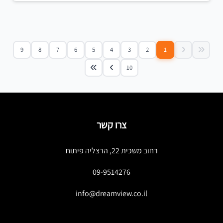
9
8
7
6
5
4
3
2
1
10
צרו קשר
רחוב משכית 22, הרצליה פיתוח
09-9514276
info@dreamview.co.il