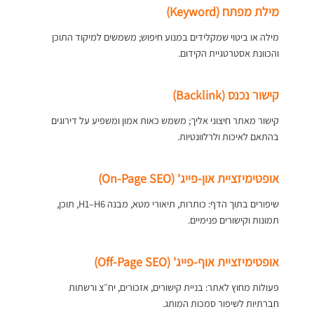
מילת מפתח (Keyword)
מילה או ביטוי שמקלידים במנוע חיפוש; משמשים למיקוד התוכן
והכוונת אסטרטגיית הקידום.
קישור נכנס (Backlink)
קישור מאתר חיצוני אליך; משמש כאות אמון ומשפיע על דירוגים
בהתאם לאיכות ולרלוונטיות.
אופטימיזציית און-פייג' (On-Page SEO)
שיפורים בתוך הדף: כותרות, תיאורי מטא, מבנה H1–H6, תוכן,
תמונות וקישורים פנימיים.
אופטימיזציית אוף-פייג' (Off-Page SEO)
פעולות מחוץ לאתר: בניית קישורים, אזכורים, יח״צ ורשתות
חברתיות לשיפור סמכות המותג.