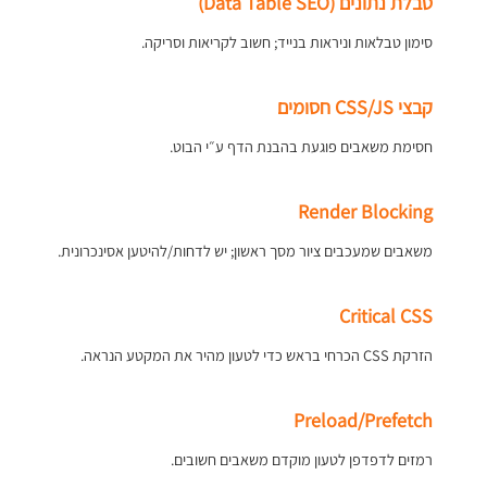
טבלת נתונים (Data Table SEO)
סימון טבלאות וניראות בנייד; חשוב לקריאות וסריקה.
קבצי CSS/JS חסומים
חסימת משאבים פוגעת בהבנת הדף ע״י הבוט.
Render Blocking
משאבים שמעכבים ציור מסך ראשון; יש לדחות/להיטען אסינכרונית.
Critical CSS
הזרקת CSS הכרחי בראש כדי לטעון מהיר את המקטע הנראה.
Preload/Prefetch
רמזים לדפדפן לטעון מוקדם משאבים חשובים.