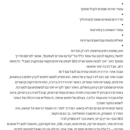
עמודי שירות שפונים לקהל ממוקד
מדריכים מעשיים שמפרקים תהליך
עמודי השוואה בין פתרונות
שאלות נפוצות עם תשובות ענייניות
תוכן שמציג ניסיון מהשטח, לא רק הגדרות
למשל, במקום לכתוב עוד עמוד כללי על “קידום אתרים לעסקים”, אפשר לפרסם מדריך
ממוקד כמו: “איך לבנות אסטרטגיית SEO לעסק שירותים מקומי עם תקציב מוגבל”. זה פחות
רחב, אבל הרבה יותר שימושי.
מבנה אתר: היררכיה חכמה עוזרת גם לגוגל וגם ל-AI
מבנה אתר טוב הוא לא רק עניין של נוחות. הוא מסייע למנועי חיפוש להבין יחסים בין נושאים,
שירותים, קטגוריות ותתי-עמודים. כאשר יש היררכיה ברורה, כותרות מדויקות וקישורים
פנימיים שמחברים בין תוכן משלים, האתר הופך לקריא יותר גם למשתמש וגם למערכת.
באתרים רבים ניתן לראות בעיה חוזרת: עשרות עמודים דומים, קניבליזציה בין ביטויים, וניווט
שלא מבהיר מהו עמוד הליבה. בעולם של חיפוש שיחתי, זה מחליש את היכולת של האתר
לשמש כמקור מועדף.
קישורים פנימיים טובים הם לא קישוט. הם דרך לומר: זה העמוד הראשי על הנושא, וזהו
המדריך המעמיק, וזו התשובה המשלימה. כך בונים הקשר.
SEO טכני: עדיין קריטי, פשוט כבר לא מספיק לבדו
מהירות אתר, תקינות סריקה, תגיות מטא, מבנה URL, אינדוקס תקין, התאמה למובייל ונתונים
מובנים — כל אלה עדיין יסודות חשובים. אתר איטי, מבולגן או כזה שגוגל מתקשה לסרוק,