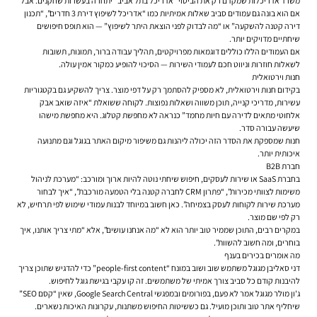
משרד אדריכלות שמקדם רק את הביטוי “אדריכל בתל אביב” יתחרה בעשרות שחקנים. אבל
אם הוא בונה גם עמודים סביב שאלות אמיתיות כמו “אדריכל לשיפוץ דירת 3 חדרים”, “תכנון
דירה קטנה להשקעה” או “מה לבדוק לפני הוצאת היתר לשיפוץ” — הוא תופס חיפושים
שיחתיים מדויקים יותר.
אם העמודים הללו כוללים דוגמאות מפרויקטים, תהליך עבודה ברור, תמונות, תשובות
לשאלות חוזרות וניווט חכם לעמודי השירות — הסיכוי להופיע כמקור אמין עולה.
חנות וירטואלית
בקידום חנות וירטואלית, לא מספיק להסתמך רק על דפי מוצר. צריך להשקיע גם בקטגוריות
עשירות, מדריכי קנייה, תוכן משווה ושאלות נפוצות. לקוחה ששואלת “איזה שואב אבק
אלחוטי מתאים לדירה עם חיות מחמד” כנראה לא מחפשת קטלוג. היא מחפשת מישהו
שיעשה עבורה סדר.
חנות שמספקת את הסדר הזה יכולה ליהנות גם משיפור מיקום האתר בגוגל וגם מתנועה
איכותית יותר.
חברת B2B
בחברת SaaS או שירות לעסקים, חיפוש שיחתי נוטה להיות ארוך ומורכב: “מערכת לניהול
משימות לצוותי מכירות”, “פתרון CRM לחברה קטנה בלי הטמעה מורכבת”, “איך לבחור
מערכת שירות לקוחות לעסק בצמיחה”. כאן חשוב במיוחד לבנות עמודי שימוש לפי תרחיש, לא
רק לפי שם מוצר.
במקרים רבים, התוכן שממיר טוב יותר הוא לא “מה אנחנו עושים”, אלא “מתי צריך אותנו, איך
בוחרים, ומה חשוב להשוות”.
מה אומרים בכירים בענף
דני סאליבן מגוגל משתמש שוב ושוב במונח “people-first content” כדי להדגיש שתוכן צריך
להיבנות קודם כל סביב צורך אמיתי של משתמשים. זה קו עקבי בגישת גוגל לחיפוש.
ג'ון מולר מגוגל אמר לא פעם, בפורומים ובמפגשי Google Search Central, שאין “קסם SEO”
שיחליף אתר טוב ותוכן מועיל. גם כששיטות החיפוש משתנות, עקרונות האיכות נשארים.