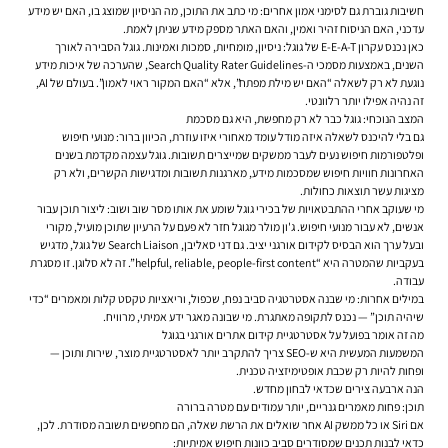
חשיבות גוברת גם לסימני אמון אחרים: מי כתב את התוכן, מה הניסיון שמוצג בו, האם יש מידע
עדכני, האם הניסוח זהיר ואמין, והאם האתר מספק מידע שניתן לאמת.
כאן נכנס עקרון E-E-A-T של גוגל: ניסיון, מומחיות, סמכות ואמינות. גוגל הסבירה לאורך
השנים, באמצעות מסמכי ה-Search Quality Rater Guidelines, שהערכה של איכות מידע
נוגעת לא רק לשאלה “האם יש מילת מפתח”, אלא “האם המקור ראוי לאמון”. בעולם של AI,
זה נהיה אפילו יותר רלוונטי.
המצב הנוכחי: גוגל כבר לא רק מחפשת, היא גם מסכמת
גם בלי להיכנס לשאלה איזה מודל עומד מאחורי איזו עוזרת, הכיוון ברור: מנועי חיפוש
ופלטפורמות חיפוש נעים לעבר ממשקים שמייצרים תשובות. גוגל עצמה מקדמת בשנים
האחרונות חוויות חיפוש שמסכמות מידע, מארגנות תשובות ומדגישות הקשרים, ולא רק
מציגות עשר תוצאות כחולות.
מי שעוקב אחרי ההתבטאויות של בכירי גוגל שומע את אותו מסר שוב ושוב: ליצור תוכן עבור
אנשים, לא עבור מנועי חיפוש. ג'ון מולר מגוגל חזר לא פעם על הרעיון שתוכן מועיל, מקורי
ובעל ערך הוא הבסיס לקידום אורגני יציב. גם דני סאליבן, Search Liaison של גוגל, מדגיש
בעקביות שהמטרה היא “helpful, reliable, people-first content”. זה לא סלוגן. זו מסגרת
עבודה.
במילים אחרות: מי שבנה אסטרטגיה סביב נפח, שכפול, וריאציות טקסט קלות ומאמרים “כדי
שיהיה תוכן” — נכנס לתקופה מאתגרת. מי שבונה מאגר ידע אמיתי, מרוויח.
מה זה אומר בפועל על אסטרטגיית קידום אתרים אורגני בגוגל
המשמעות המעשית היא ש-SEO צריך להתקרב יותר לאסטרטגיית מוצר, שירות ותוכן —
ופחות להיות רק שכבת אופטימיזציה טכנית.
הנה ארבעה צירים שכדאי לבחון מחדש.
תוכן: פחות מאמרים גנריים, יותר עמודים עם מטרה ברורה
אם Siri או כל ממשק AI אחר שואלים את הרשת שאלה, הם מחפשים תשובה מסודרת. לכן,
כדאי לבנות תכנים שמסודרים סביב כוונות חיפוש אמיתיות: