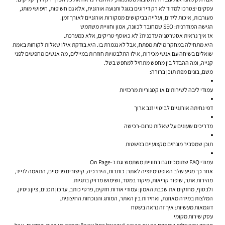
עסקים יצטרכו למדוד לא רק דירוגים בגוגל ותנועה אורגנית, אלא גם חשיפות, חיפושי מותג,
מעורבות, איכות לידים, ועלייה בביקושים ממקורות אורגניים לאורך זמן.
הגישה המודרנית: SEO שמחובר לכוונה, אמון וחוויית משתמש
אז איך נראית אסטרטגיה עדכנית? לא כאוסף טריקים, אלא כמערכת.
היא מתחילה במחקר מילות מפתח, אבל לא נגמרת בו. היא בודקת אילו שאלות לקוחות באמת
שואלים בשיחה עם אנשי מכירות, אילו התלבטויות חוזרות במיילים, מה אנשים מחפשים לפני
קנייה, ומה ההבדל בין מחפש מתחיל למחפש בשל.
משם, בונים מפת תוכן ברורה:
עמודי ליבה לשירותים או קטגוריות מרכזיות
דפי נחיתה אורגניים לביטויי זנב ארוך
מדריכים שעונים על שאלות טרום-רכישה
תוכן שמסביר מונחים מקצועיים בפשטות
עמודי FAQ שתומכים גם בחוויית משתמש וגם ב-On Page
אחר כך מגיע שלב האופטימיזציה לאתר: כותרות, היררכיה, קישורים פנימיים, התאמה לנייד,
מהירות אתר, שיפור קריאות, מיקוד במסר, ושימוש מדויק בתגיות.
ולבסוף, מחזקים את שכבת האמון: עמודי אודות חזקים, פרטי כותב, עדכון תכנים, ציון ניסיון,
המלצות במידה מאוזנת, ואחידות בין האתר, המותג והנוכחות החיצונית.
דוגמאות מעשיות: איך זה נראה בשטח
עסק שירות מקומי