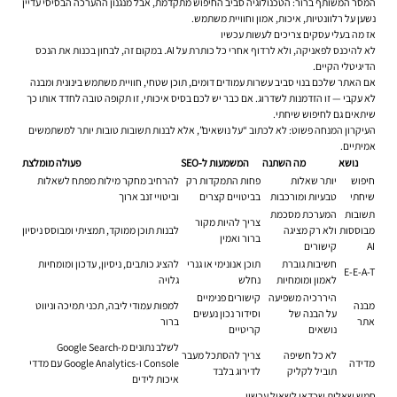
המסר המשותף ברור: הטכנולוגיה סביב החיפוש מתקדמת, אבל מנגנון ההערכה הבסיסי עדיין
נשען על רלוונטיות, איכות, אמון וחוויית משתמש.
אז מה בעלי עסקים צריכים לעשות עכשיו
לא להיכנס לפאניקה, ולא לרדוף אחרי כל כותרת על AI. במקום זה, לבחון בכנות את הנכס
הדיגיטלי הקיים.
אם האתר שלכם בנוי סביב עשרות עמודים דומים, תוכן שטחי, חוויית משתמש בינונית ומבנה
לא עקבי — זו הזדמנות לשדרוג. אם כבר יש לכם בסיס איכותי, זו תקופה טובה לחדד אותו כך
שיתאים גם לחיפוש שיחתי.
העיקרון המנחה פשוט: לא לכתוב “על נושאים”, אלא לבנות תשובות טובות יותר למשתמשים
אמיתיים.
נושא
מה השתנה
המשמעות ל-SEO
פעולה מומלצת
חיפוש
יותר שאלות
פחות התמקדות רק
להרחיב מחקר מילות מפתח לשאלות
שיחתי
טבעיות ומורכבות
בביטויים קצרים
וביטויי זנב ארוך
תשובות
המערכת מסכמת
צריך להיות מקור
מבוססות
ולא רק מציגה
לבנות תוכן ממוקד, תמציתי ומבוסס ניסיון
ברור ואמין
AI
קישורים
חשיבות גוברת
תוכן אנונימי או גנרי
להציג כותבים, ניסיון, עדכון ומומחיות
E-E-A-T
לאמון ומומחיות
נחלש
גלויה
היררכיה משפיעה
קישורים פנימיים
מבנה
למפות עמודי ליבה, תכני תמיכה וניווט
על הבנה של
וסידור נכון נעשים
אתר
ברור
נושאים
קריטיים
לשלב נתונים מ-Google Search
לא כל חשיפה
צריך להסתכל מעבר
מדידה
Console ו-Google Analytics עם מדדי
תוביל לקליק
לדירוג בלבד
איכות לידים
חמש שאלות שכדאי לשאול עכשיו