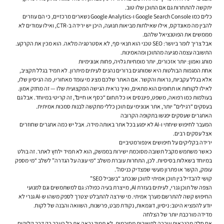
יתקשה להתחרות גם אם התוכן שלו טוב.
כלים כמו Google Search Console ו-Google Analytics נשארים מרכזיים, כי הם עוזרים
להבין מה מאונדקס, אילו שאילתות מביאות תנועה, היכן יש ירידה ב-CTR, ואילו עמודים לא
מממשים את הפוטנציאל שלהם.
אבל צריך לומר ביושר: SEO טכני הוא תנאי סף, לא אסטרטגיה מלאה. הוא מכין את הקרקע.
התשובה עצמה מגיעה מהתוכן ומהאמינות.
מותג ואמון: יותר אזכורים, יותר מומחיות גלויה, פחות אנונימיות
אחת המגמות הבולטות היא שמותגים ברורים נהנים לעיתים מיתרון. לא תמיד בגלל תקציב,
אלא בגלל עקביות, נראות והקשר. אם האתר שלכם מציג מי עומד מאחוריו, מה הניסיון שלו,
לאילו לקוחות או תחומים הוא מתאים, ואיך נראית הגישה המקצועית שלו — זה מחזק אמון.
בעולמות כמו רפואה, משפט, פיננסים או כל תחום “כסף או חיים”, זה קריטי במיוחד. אבל גם
בעסקים “רגילים” יותר, אתר אנונימי עם תוכן כללי מתקשה לבנות סמכות אמיתית.
האתגרים שעסקים יפגשו בתקופה הקרובה
המעבר לחיפוש שיחתי ו-AI לא יפגע בכל אתר באותה מידה. אבל יש כמה אתגרים שחוזרים
אצל עסקים רבים.
ירידה בקליקים על חיפושים אינפורמטיביים
כאשר משתמש מקבל תשובה מסוכמת ישירות בממשק, הוא לא תמיד ילחץ לאתר. זה בולט
במיוחד בשאלות בסיסיות. לכן, התחרות עוברת משלב “מי עונה על הגדרה” לשלב “מי מספק
עומק, הקשר או פתרון מעשי שמצדיק כניסה”.
קושי להבדיל בין תוכן אמיתי לתוכן שנכתב “בשביל SEO”
הצפה של תוכן גנרי, לעיתים בעזרת AI, מייצרת בעיה כפולה: גם למשתמשים וגם למנועי
החיפוש קשה להתרשם מערך אמיתי. מי שירצה להתבלט יצטרך לספק משהו ש-AI גנרי לא
יודע להמציא היטב: ניסיון, דוגמאות, נקודת מבט, פרשנות, השוואה והבנה של לקוח.
מדידה מורכבת יותר של הצלחה
אם חלק מהנראות עוברה לתשובות מסוכמות, לא תמיד נראה את כל הערך רק דרך קליקים.