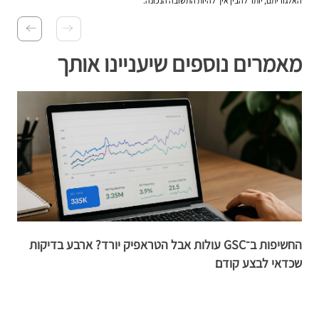
האלגוריתם, יותר להבין איך להיות התשובה הנכונה.
מאמרים נוספים שיעניינו אותך
החשיפות ב־GSC עולות אבל הטראפיק יורד? ארבע בדיקות
שכדאי לבצע קודם
ת