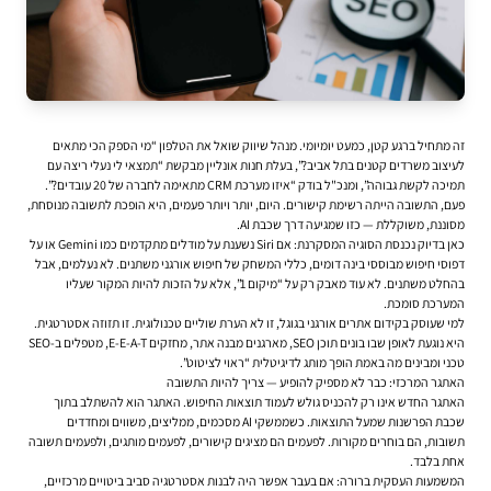
זה מתחיל ברגע קטן, כמעט יומיומי. מנהל שיווק שואל את הטלפון “מי הספק הכי מתאים
לעיצוב משרדים קטנים בתל אביב?”, בעלת חנות אונליין מבקשת “תמצאי לי נעלי ריצה עם
תמיכה לקשת גבוהה”, ומנכ"ל בודק “איזו מערכת CRM מתאימה לחברה של 20 עובדים?”.
פעם, התשובה הייתה רשימת קישורים. היום, יותר ויותר פעמים, היא הופכת לתשובה מנוסחת,
מסוננת, משוקללת — כזו שמגיעה דרך שכבת AI.
כאן בדיוק נכנסת הסוגיה המסקרנת: אם Siri נשענת על מודלים מתקדמים כמו Gemini או על
דפוסי חיפוש מבוססי בינה דומים, כללי המשחק של חיפוש אורגני משתנים. לא נעלמים, אבל
בהחלט משתנים. לא עוד מאבק רק על “מיקום 1”, אלא על הזכות להיות המקור שעליו
המערכת סומכת.
למי שעוסק ב
קידום אתרים אורגני בגוגל
, זו לא הערת שוליים טכנולוגית. זו תזוזה אסטרטגית.
היא נוגעת לאופן שבו בונים תוכן SEO, מארגנים מבנה אתר, מחזקים E-E-A-T, מטפלים ב-SEO
טכני ומבינים מה באמת הופך מותג לדיגיטלית “ראוי לציטוט”.
האתגר המרכזי: כבר לא מספיק להופיע — צריך להיות התשובה
האתגר החדש אינו רק להכניס גולש לעמוד תוצאות החיפוש. האתגר הוא להשתלב בתוך
שכבת הפרשנות שמעל התוצאות. כשממשקי AI מסכמים, ממליצים, משווים ומחדדים
תשובות, הם בוחרים מקורות. לפעמים הם מציגים קישורים, לפעמים מותגים, ולפעמים תשובה
אחת בלבד.
המשמעות העסקית ברורה: אם בעבר אפשר היה לבנות אסטרטגיה סביב ביטויים מרכזיים,