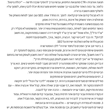
תנועה אורגנית ו-CTR מתוצאות החיפוש, עכשיו צריך להוסיף שכבה חדשה — “יכולת ציטוט”.
כלומר, עד כמה האתר שלכם בנוי כך שמנועי חיפוש ומערכות AI יוכלו להבין אותו, לסמוך עליו
ולשלוף ממנו תשובה ברורה.
זה לא מבטל קידום אתרים קלאסי. להפך. זה מחדד אותו. SEO טוב הופך לפחות משחק של
מניפולציה ויותר משחק של איכות, בהירות, היררכיה ואמון.
מה בעצם משתנה כשעוזרת קולית נשענת על מודל שיחה מתקדם
כאשר החיפוש הופך לשיחה, כוונת החיפוש נעשית עשירה יותר. המשתמש לא מקליד רק
“עו"ד נדל"ן”, אלא שואל “אני צריך עו"ד לקניית דירה ראשונה בפתח תקווה, מה חשוב
לבדוק?”. זה כבר לא ביטוי קצר. זו בעיה, הקשר, צורך, ולפעמים גם דחיפות.
מכאן נולדות שלוש השלכות ישירות על SEO.
1. ביטויי זנב ארוך הופכים מ”נחמד שיהיה” ללב האסטרטגיה
חיפושים שיחתיים נוטים להיות ארוכים, ספציפיים ומבוססי כוונה. במקום להתמקד רק
ב”רואה חשבון”, אתרים יצטרכו לענות גם על שאלות כמו “רואה חשבון לעוסק מורשה בתחום
האיקומרס” או “איך לבחור רואה חשבון לעסק קטן בתחילת הדרך”.
זו בדיוק הסיבה שמחקר מילות מפתח צריך להתרחב מעבר לנפחי חיפוש יבשים. הוא צריך
לזהות שאלות, התנגדויות, השוואות, תרחישים וצרכים מקומיים. במקרים רבים, דווקא
הביטויים הללו מייצרים תנועה אורגנית איכותית יותר והמרות טובות יותר.
2. דפים עמומים נחלשים, דפים ממוקדים מתחזקים
מודלים שיחתיים מעדיפים תשובות ברורות. דף שמנסה “לדבר על הכול” לרוב יתקשה
להיתפס כמקור חד. לעומת זאת, דף שבנוי סביב שאלה אחת, קהל אחד או בעיה אחת — עם
כותרות מדויקות, הסבר ענייני ודוגמאות — הרבה יותר קל להבנה.
זו נקודה מהותית עבור קידום אתר תדמית בגוגל, וגם עבור קידום חנות וירטואלית. עמוד
קטגוריה או שירות צריך להבהיר מה הוא מציע, למי, באיזה הקשר, ומה מבדל אותו.
3. סמכות לא נמדדת רק בקישורים — אלא גם בבהירות ובהוכחות
קישורים חיצוניים עדיין חשובים, וכך גם סמכות אתר. אבל בעולם של תשובות מבוססות AI, יש