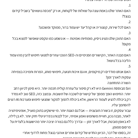
האם האתר שלנו באמת עונה על שאלות של לקוחות, או רק “מכסה נושאים” בשביל קידום
בגוגל?
האם לכל שירות, קטגוריה או קהל יעד יש עמוד ברור, ממוקד ומשכנע?
האם התוכן שלנו מציג ניסיון, מומחיות ואמינות — או נשמע כמו טקסט שאפשר למצוא בכל
מקום?
האם מבנה האתר, הקישורים הפנימיים וה-SEO הטכני עוזרים למנועי חיפוש להבין מהו עמוד
הליבה בכל נושא?
האם אנחנו מודדים רק מיקומים, או גם איכות תנועה, חיפושי מותג, המרות ותמיכה בצמיחה
עסקית לאורך זמן?
השורה התחתונה
Siri מבוססת Gemini היא לא רק סיפור על עוזרת קולית חכמה יותר. היא סימן לכיוון רחב
יותר: החיפוש הופך ממסך של קישורים לשכבה של תשובות. ובמצב כזה, SEO טוב לא נמדד
רק ביכולת להגיע לעמוד הראשון, אלא ביכולת להפוך למקור שמנועי חיפוש ומערכות AI רוצים
להסתמך עליו.
עבור עסקים, זו בשורה תובענית — אבל גם הוגנת יותר. מי שישקיע בתוכן מועיל, אופטימיזציה
לאתר, מבנה נכון, חוויית משתמש ואמון אמיתי, יוכל לבנות נכס דיגיטלי חזק יותר. לא בן לילה,
לא באופן מובטח, אבל לאורך זמן — ובדרך כלל גם בצורה יציבה יותר מהישענות בלעדית על
פרסום ממומן.
זה, בסופו של דבר, הכיוון החדש של קידום אתרים אורגני בגוגל: פחות לרדוף אחרי