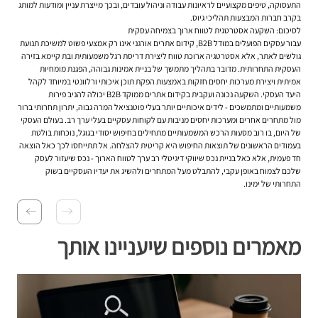
התעסוקה, טיפים מקצועיים לראיונות עבודה וניהול עובדים, ובכך מייצרת עניין ומודעות למותג
בקרב חברות המבצעות תהליכי גיוס.
לסיכום: השקעה אסטרטגית לטווח ארוך בצמיחה עסקית
עבור עסקים הפועלים במודל B2B, קידום אתרים אורגני אינו רק אמצעי פשוט למשיכת תנועת
גולשים לאתר, אלא אסטרטגיה ארוכת טווח ליצירת דריסת רגל משמעותית ובת קיימא בזירה
העסקית התחרותית. מדובר בתהליך מתמשך של בניית אמינות גבוהה, הפגנת מומחיות
אמיתית ויצירת מערכות יחסים חזקות באמצעות הפקת תוכן איכותי ורלוונטי במיוחד לקהל
היעד העסקי. השקעה נכונה ועקבית בקידום אתרים ממוקד B2B יכולה להניב פירות
משמעותיים ומתמשכים - לידים איכותיים יותר בעלי פוטנציאל המרה גבוה, יתרון תחרותי ברור
מול מתחרים אחרים ומערכות יחסים מניבות עם לקוחות עסקיים בעלי ערך רב. בעולם העסקי
של היום, בו רוב מסעות הרכש המשמעותיים מתחילים בחיפוש יסודי בגוגל, נוכחות בולטת
בעמודים הראשונים של תוצאות החיפוש היא קריטית להצלחה. אל תתייחסו לכך כאל הוצאה
חד פעמית, אלא כאל בניית נכס שיווקי דיגיטלי רב ערך לטווח הארוך - נכס שיעזור לעסק
שלכם לצמוח באופן עקבי, להתבלט מעל המתחרים ולהשיג את יעדיו העסקיים בשוק
התחרותי של ימינו.
מאמרים נוספים שיעניינו אותך