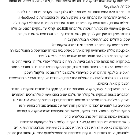
באמצעות קריאת מאמרים מקצועיים ותכנים אינפורמטיביים, ולא באמצעות צפייה בפרסומות
מסורתיות (Regalix).
חברות B2B המפרסמות תוכן איכותי בבלוג שלהן באופן עקבי מייצרות פי 1.7 לידים
איכותיים יותר בהשוואה לחברות שאינן משקיעות בשיווק באמצעות תוכן (HubSpot).
במילים אחרות, אסטרטגיית קידום אתרים אורגני איכותית ומתוכננת היטב לא רק מגדילה
באופן משמעותי את כמות החשיפות של חברות B2B בפני קהלי יעד עסקיים רלוונטיים, אלא
גם בונה אמון ומוניטין חזק לאורך זמן - שני גורמים קריטיים והכרחיים למשיכת לקוחות
עסקיים גדולים ולסגירת עסקאות בעלות ערך גבוה.
כיצד מבצעים קידום אתרים ממוקד B2B בצורה אפקטיבית?
אם כן, מה כוללת אסטרטגיית קידום אתרים אפקטיבית במיוחד עבור עסקים הפועלים בזירה
העסקית התחרותית? הנה מספר צעדים חשובים ומרכזיים שיש ליישם:
מחקר מילות מפתח ארוכות זנב ונישתיות:
התחילו בתהליך יסודי של זיהוי ביטויי החיפוש
הספציפיים והרלוונטיים ביותר לעסק שלכם, תוך התמקדות במונחים טכניים ומורכבים יותר
האופייניים לענף ולתחום העיסוק הייחודי שלכם. נסו "לחשוב כמו הלקוח" העסקי
הפוטנציאלי שלכם ולזהות את השאלות המרכזיות, האתגרים העיקריים והצרכים הספציפיים
המעסיקים אותו ביומיום.
פיתוח מערך תוכן עשיר, מקצועי וסמכותי:
צרו מערך מקיף של חומרים שיווקיים איכותיים
המדברים בשפה העסקית של קהל היעד שלכם ועונים באופן מעמיק על הצרכים והאתגרים
העסקיים שלהם - החל ממאמרים מקיפים וסמכותיים, דרך ניתוחי מקרה (Case Studies)
מפורטים ועד לחומרים "כבדים" יותר כגון חוות דעת של מומחים מובילים בתעשייה או
מחקרים בלעדיים ופורצי דרך. השקיעו משאבים משמעותיים בעריכה מקצועית קפדנית
שתבטיח אמינות גבוהה ודיוק מרבי בכל פרט ופרט.
אופטימיזציה טכנית יסודית On-Page:
הקפידו על יישום כל הטקטיקות הבסיסיות
והמתקדמות לאופטימיזציה של דפי האתר שלכם, כולל שימוש מושכל בכותרות ותיאורים
רלוונטיים, יצירת כתובות URL נקיות וידידותיות למשתמש ולמנועי החיפוש, שימוש נכון בתגיות