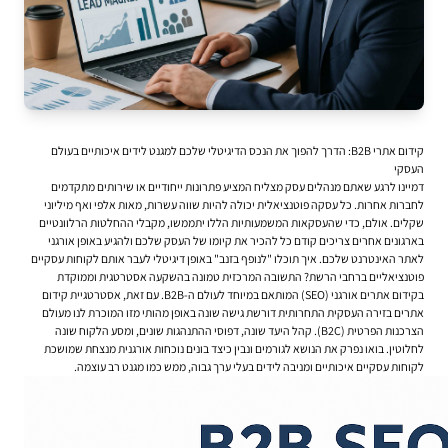
קידום אתרי B2B: הדרך להפוך את הנכס הדיגיטלי שלכם למגנט לידים איכותיים בעולם
העסקי
דמיינו לרגע שאתם מנהלים עסק מצליח המציע פתרונות ייחודיים או שירותים מתקדמים
לחברות אחרות. כל עסקה פוטנציאלית יכולה להיות שווה עשרות, מאות אלפי ואף מיליוני
שקלים. אולם, כדי שהעסקאות המשמעותיות הללו יתממשו, מקבלי ההחלטות הרלוונטיים
בארגונים אחרים צריכים קודם כל להכיר את קיומו של העסק שלכם ולהגיע באופן אורגני
לאתר האינטרנט שלכם. איך תוכלו "לנופף בזנב" באופן דיגיטלי לעבר אותם לקוחות עסקיים
פוטנציאליים ברחבי הרשת? התשובה המרכזית טמונה בהשקעה אסטרטגית וממוקדת
בקידום אתרים אורגני (SEO) המותאם במיוחד לעולם ה-B2B. עם זאת, אסטרטגיית קידום
אתרים בזירה העסקית התחרותית דורשת גישה שונה באופן מהותי מזו המוכרת לנו מעולם
הצרכנות הפרטית (B2C). קהל היעד שונה, דפוסי ההתנהגות שונים, ומסע הלקוח שונה
לחלוטין. בואו נפרק את הנושא לגורמים ונבין כיצד בונים נוכחות אורגנית מנצחת שמושכת
לקוחות עסקיים איכותיים ומניבה לידים בעלי ערך גבוה, ממש כמו מגנט רב עוצמה.