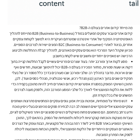
מה מייחד קידום אתרים בעולם ה-B2B?
קידום אתרים עבור עסקים
הפועלים במודל B2B (Business-to-Business) מתייחס לתהליך
האופטימיזציה המקיף של אתרי אינטרנט שמטרתם העיקרית היא למשוך לקוחות עסקיים
אחרים, בניגוד לאתרי B2C (Business-to-Consumer) הפונים ישירות לצרכנים הסופיים.
מכיוון שקהל היעד המרכזי הוא גופים עסקיים מאורגנים, לתהליך קבלת ההחלטות ולביצוע
הרכישה יש מאפיינים ייחודיים וחשובים שיש לקחת בחשבון:
מסע לקוח ארוך ומורכב יותר:
בעוד שצרכנים פרטיים עשויים לקבל החלטות קנייה בתוך
דקות או שעות ספורות, מחזור המכירה בעולם ה-B2B יכול להימשך שבועות, חודשים ואף
שנים ארוכות. מדובר בתהליך רב-שלבי ומורכב שבו מעורבים בדרך כלל מספר רב של בעלי
תפקידים שונים בתוך הארגון (כגון מנהלי רכש, אנשי טכנולוגיה, מנהלי כספים ועוד). לכן,
התוכן השיווקי המופק במסגרת אסטרטגיית קידום האתרים חייב להיות מתוכנן בקפידה כדי
ללוות את הלקוח הפוטנציאלי לאורך כל שלבי המסע המורכב הזה, ולספק מענה לצרכים
המשתנים שלו בכל נקודת זמן.
דגש מיוחד על מומחיות, אמינות ובניית אמון:
גופים עסקיים המחפשים פתרונות ושותפים
עסקיים פוטנציאליים מקדישים תשומת לב רבה לבחירת ספקים מהימנים בעלי ניסיון מוכח
וידע נרחב בתחומם. הם מושפעים פחות משיקולים רגשיים ספונטניים ויותר משיקולים לוגיים,
עובדות מוצקות והוכחות קונקרטיות ליכולות ולמומחיות של הספק. בהתאם לכך, התוכן
השיווקי המופיע באתר B2B חייב לשדר רמה גבוהה של מקצועיות, הבנת עומק של הצרכים
והאתגרים העסקיים הייחודיים של הלקוח הפוטנציאלי, ולספק הוכחות משכנעות ליכולת
לספק את הפתרון המובטח.