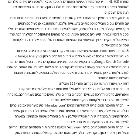
כותרת (H1, H2...), שיפור מהירות טעינת העמודים ותאימות מלאה למכשירים ניידים. אלו הם
"אותות" חשובים ביותר הן עבור אלגוריתמי החיפוש של גוגל והן עבור חוויית המשתמש של
הגולשים העסקיים.
חיזוק סמכות הדומיין באמצעות בניית קישורים איכותיים:
בנו מערכות יחסים ארוכות טווח
עם אתרים וגופים מובילים וסמכותיים בתעשייה שלכם, השתתפו באופן פעיל בפורומים
מקצועיים וקהילות מקוונות רלוונטיות, ושאפו להשיג קישורים נכנסים איכותיים מאתרים בעלי
סמכות דומיין גבוהה. קישורים נכנסים איכותיים אלה מהווים подобие "המלצה" רבת ערך
בעיני גוגל ומחזקים באופן משמעותי את האמינות והסמכות של האתר שלכם בעיני לקוחות
עסקיים פוטנציאליים.
מדידה, ניתוח נתונים ואופטימיזציה מתמשכת:
עקבו באופן קבוע אחר ביצועי הקידום
האורגני של האתר שלכם באמצעות כלים אנליטיים מתקדמים כגון Google Analytics ו-
Google Search Console, בחנו בקפידה מאיפה מגיעים המבקרים לאתר, באילו עמודים הם
נוחתים לראשונה, מה הם עושים באתר ואילו נקודות גורמות להם "לנטוש" את האתר. המשיכו
לעדכן ולשפר באופן מתמיד את התכנים והאסטרטגיות שלכם בהתאם לתובנות החשובות
העולות מניתוח הנתונים.
דוגמאות מעוררות השראה לקידום אתרי B2B מוצלח:
חברת שירותי הליסינג לכלי רכב "ליס-ויל" מפרסמת באתר שלה מדריכים מקיפים
ומפורטים, סרטוני הדרכה מעשיים והסברים ברורים על נושאים מורכבים בענף הרכב, במטרה
למשוך מנהלי ציי רכב ולקוחות עסקיים פוטנציאליים נוספים.
חברת התוכנה הפופולרית לניהול פרויקטים "Monday.com" משקיעה משאבים ניכרים
בבלוג העשיר שלה, עם פוסטים מעמיקים ואינפורמטיביים על נושאים רלוונטיים כגון שיפור
הפרודוקטיביות בעבודה, שיתוף פעולה יעיל בין צוותים וניהול משימות אפקטיבי, במטרה
למשוך מנהלים ובעלי תפקידים בארגונים שונים.
חברת הגיוס וההשמה המובילה "Actiview" מציעה ללקוחותיה העסקיים תכנים ייחודיים
ובעלי ערך מוסף, כגון מחקרי שכר בלעדיים, מאמרים מעמיקים על מגמות עדכניות בשוק