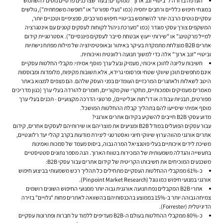
העדפה ברורה ל"ביטויי זנב ארוך" ממוקדים:
בעוד שצרכנים פרטיים נוטים להשתמש
במונחי חיפוש כלליים ורחבים יחסית (כמו "נעלי ספורט" או "חופשה משפחתית"), גולשים
עסקיים נוטים הרבה יותר להשתמש בביטויי חיפוש מורכבים, ספציפיים וטכניים יותר,
המשקפים צורך עסקי מוגדר (כמו "מערכת ניהול לקוחות לעסקים קטנים עם אינטגרציה
למייל מרקטינג" או "שירותי ייעוץ אבטחת סייבר לעסקים פיננסיים"). אסטרטגיית קידום
אתרים B2B מוצלחת מתמקדת בעיקר באיתור ובאופטימיזציה של מילות מפתח נישתיות
וביטויי "זנב ארוך" אלה כדי למשוך תנועה רלוונטית ואיכותית.
חשיבות עליונה לתוכן איכותי, מעמיק ובעל ערך מוסף אמיתי:
מקבלי החלטות עסקיים
אינם מחפשים תוכן שיווקי שטחי ופרסומי גרידא, אלא תשובות מקיפות, מלומדות ומבוססות
היטב לשאלות ולאתגרים המרכזיים העומדים בפני העסק שלהם. הם מצפים למצוא באתר
מאמרים מעמיקים וסמכותיים, מחקרי שוק מקוריים, חומרים להורדה בעלי ערך (כגון מדריכים
מפורטים, תבניות עבודה או דו"חות אנליטיים), סרטוני הדרכה מקצועיים - תכנים בעלי ערך
מוסף אמיתי שיסייעו להם בתהליך קבלת ההחלטות המושכל.
מדוע עסקי B2B חייבים להשקיע בקידום אתרים אורגני?
עבור עסקים הפועלים במודל B2B ומציעים את מוצריהם או שירותיהם לעסקים אחרים, קידום
אתרים אורגני מהווה ערוץ שיווקי חיוני ואסטרטגי ליצירת מודעות בקרב קהלי יעד רלוונטיים,
משיכת לידים איכותיים בעלי פוטנציאל המרה גבוה, ביסוס מעמד של סמכות ואמינות
בתעשייה והגדלה משמעותית של המכירות בטווח הארוך. הנה מספר נתונים סטטיסטיים
משכנעים המוכיחים את חשיבותו הקריטית של קידום אתרים עבור עסקי B2B:
כ-61% ממקבלי ההחלטות העסקיים מתחילים כל תהליך רכש משמעותי בביצוע חיפוש
אורגני במנועי חיפוש כמו גוגל (Pinpoint Market Research).
אתרי B2B המקבלים נפח תנועה אורגנית גבוה יותר ממנועי החיפוש השונים רושמים
צמיחה גבוהה יותר ב-15% בממוצע בהכנסותיהם בהשוואה לאתרים פחות "גלויים" בזירה
הדיגיטלית (Forrester).
כ-80% ממקבלי ההחלטות בעולם ה-B2B מעדיפים ללמוד על חברות ופתרונות עסקיים