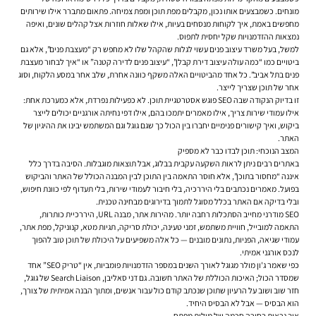
מונחים. כשמבצעים אותו נכון, מקבלים מפת תוכן ומפת צמיחה. פתאום מתברר אילו שירותים
מחפשים באמת, איך לקוחות מנסחים בעיות, אילו שאלות חוזרות אצל קהלים שונים, ואיפה
נמצאות ההזדמנויות שקל יחסית לתפוס.
למשל, בעל משרד עיצוב פנים עשוי לגלות שהקהל שלו לא מחפש רק “מעצבת פנים”, אלא גם
ביטויים כמו “כמה עולה עיצוב דירת קבלן”, “עיצוב פנים לדירה קטנה” או “איך לבחור מעצבת
פנים בתל אביב”. כל אחד מהביטויים האלה משקף כוונה אחרת, שלב אחר במסע הלקוח, וסוג
אחר של תוכן שצריך לייצר.
זו בדיוק הנקודה שבה SEO פוגש אסטרטגיית תוכן. לא כפעילות נפרדת, אלא כמערכת אחת:
אילו עמודי שירות צריך, אילו מאמרים יתמכו בהם, אילו דפי נחיתה אורגניים יכולים לייצר
ביקוש, ואיך קישורים פנימיים יחברו בין הכול כך שגם גוגל וגם המשתמש יבינו את ההיגיון של
האתר.
המצב הנוכחי: תוכן לבדו כבר לא מספיק
באתרים רבים ניתן לראות השקעה עקבית בבלוג, אבל תוצאות מוגבלות. הסיבה בדרך כלל
איננה “מחסור בתוכן”, אלא חוסר התאמה בין התוכן לבין המבנה הכולל של האתר והביקוש
בפועל. מאמרים נכתבים בלי היררכיה, בלי חיבור לעמודי שירות, בלי תעדוף לפי כוונת חיפוש,
ובלי בדיקה אם האתר בכלל מסוגל לתמוך בדירוגים מבחינה טכנית.
SEO מודרני מחייב הסתכלות רחבה יותר. מהירות אתר, מבנה URL, היררכיית כותרות,
התאמה למובייל, חוויית משתמש, זמני טעינה, יכולת סריקה, תגיות מטא, קנוניקל, מפת אתר,
עמודי שגיאה, הפניות, נתונים מובנים — כל אלה משפיעים על היכולת של תוכן טוב להפוך
לנכס אורגני אמיתי.
כפי שאמר ג'ון מולר מגוגל לאורך השנים במספר הזדמנויות פומביות, אין “טריק SEO” אחד
שמסדר הכול; האיכות הכוללת של האתר חשובה. גם דני סאליבן, Search Liaison של גוגל,
חזר שוב ושוב על הרעיון שתוכן שנכתב קודם כול עבור אנשים, ומתוך הבנה אמיתית של צורך,
הוא הבסיס — אבל לא הבסיס היחיד.
איך נראית בחירה חכמה של מילות מפתח