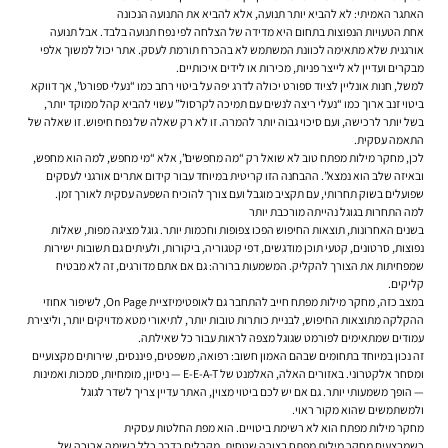
האתגר האמיתי: לא להביא יותר תנועה, אלא להביא את התנועה הנכונה
אחת הטעויות הנפוצות בתחום היא מדידה של הצלחה לפי נפח תנועה בלבד. אבל תנועה
אורגנית שלא מתאימה לכוונת המשתמש לא בהכרח תורמת לעסק. אתר יכול למשוך אלפי
מבקרים ועדיין לא לייצר פניות, מכירות או לידים איכותיים.
למשל, חנות אונליין לציוד ספורט יכולה לדרג יפה על ביטוי רחב כמו “נעלי ספורט”, אך דווקא
ביטוי זנב ארוך כמו “נעלי ריצה לנשים עם תמיכה לקרסול” עשוי להביא קהל ממוקד יותר,
בשל יותר לרכישה, ועם סיכוי גבוה יותר להמרה. זו לא רק שאלה של נפח חיפוש. זו שאלה של
התאמה עסקית.
לכן, מחקר מילות מפתח טוב לא שואל רק “מה מחפשים”, אלא “מי מחפש, למה הוא מחפש,
ובאיזה שלב הוא נמצא”. ההבחנה הזו קריטית במיוחד עבור קידום אתרים אורגני לעסקים
שפועלים בשוק תחרותי, עם תקציב מוגבל ועם צורך להוכיח השפעה עסקית לאורך זמן.
למה התחרות בגוגל נהייתה מורכבת יותר
בשנים האחרונות, תוצאות החיפוש הפכו צפופות וחכמות יותר. גוגל מציגה מפות, שאלות
נפוצות, סרטונים, קטעי תוכן מודגשים, דפי קטגוריה, ביקורות, ולעיתים גם תשובות ישירות
שמפחיתות את הצורך להקליק. המשמעות ברורה: גם אם אתם מדורגים, זה לא מבטיח
קליקים.
במצב כזה, מחקר מילות מפתח חייב להתחבר גם לאופטימיזציית On Page, לשיפור אחוזי
ההקלקה מתוצאות החיפוש, לבניית כותרות טובות יותר, לתיאורי מטא מדויקים יותר, וליצירת
עמודים שמתאימים לפורמט שגוגל מצפה לראות עבור כל שאילתה.
זה נכון במיוחד בתחומים שבהם האמון חשוב: רפואה, משפטים, פיננסים, שירותים מקצועיים
ומסחר אלקטרוני. באזורים האלה, האלמנט של E-E-A-T — ניסיון, מומחיות, סמכות ואמינות
— הופך משמעותי יותר. גם אם יש לכם ביטוי מצוין, האתר עדיין צריך לשדר לגוגל
ולמשתמשים שהוא מקור ראוי.
מחקר מילות מפתח הוא לא רשימת ביטויים. הוא מפת החלטות עסקית
כשמבצעים מחקר מילות מפתח בצורה שטחית, מקבלים בדרך כלל רשימה ארוכה של