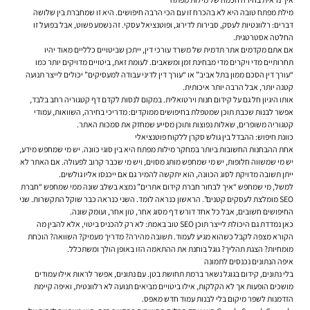
מילת מפתח טובה היא לא בהכרח זו עם הכי הרבה חיפושים. היא זו שמחברת בין שלושה
דברים: רלוונטיות לעסק, סבירות לדירוג, ופוטנציאל עסקי. זה נשמע פשוט, אבל בפועל זו
החלטה אסטרטגית.
אם אתם מקדמים אתר תדמית של משרד עורכי דין, ייתכן שביטויים כלליים מאוד יהיו
תחרותיים מדי ויקרים מדי מבחינת זמן ומשאבים. לעומת זאת, ביטויים מדויקים יותר כמו
“עורך דין הסכם ממון בתל אביב” או “עורך דין לדיני עבודה למעסיקים” יכולים לייצר תנועה
קטנה יותר, אבל הרבה יותר איכותית.
אותו היגיון חל גם על קידום חנות וירטואלית. במקום לנסות לקדם דף קטגוריה רחב בלבד,
אפשר לבנות שכבת תוכן שמטפלת בחיפושים ממוקדים: מדריכי בחירה, השוואות, עמודי
קטגוריה משופרים, שאלות נפוצות ותוכן מסייע שמחזק את סמכות האתר.
כוונת חיפוש: ההבדל בין גולש סקרן ללקוח פוטנציאלי
אחת ההבחנות החשובות ביותר במחקר מילות מפתח היא בין סוגי כוונה. יש מי שמחפש מידע,
יש מי שמשווה חלופות, יש מי שמחפש מותג מסוים, ויש מי שכבר קרוב לפעולה. אם האתר לא
ייתן תשובה מדויקת לסוג הכוונה, הוא יתקשה להמיר גם אם ייכנסו אליו גולשים.
למשל, מי שמחפש “איך לבחור חברת קידום אתרים” נמצא בשלב שונה ממי שמחפש “חברת
SEO מומלצת לעסקים קטנים”. הראשון כנראה לומד. השני כנראה כבר שוקל התקשרות. שני
החיפושים חשובים, אבל כל אחד דורש דף מסוג אחר, טון אחר, ועומק שונה.
כאן נמדדת גם היכולת לייצר תוכן SEO טוב באמת: לא רק להכניס ביטוי, אלא להבין מה
הקורא מצפה לקבל כשהוא מגיע לעמוד. תשובה מהירה? מדריך מעמיק? השוואה? הוכחת
מומחיות? הצגת תהליך? גוגל בוחנת את ההתאמה הזו באופן הולך ומשתכלל.
איפה הנתונים נכנסים לתמונה
בלי נתונים, קידום בגוגל נשאר ברמת תחושת בטן. עם נתונים, אפשר לראות אילו עמודים
מושכים הופעות אך לא הקלקות, אילו ביטויים מביאים תנועה לא רלוונטית, ואיפה קיימת
הזדמנות לשפר מיקום בלי לבנות עמוד חדש מאפס.