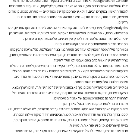
Google Search Console הוא אחד הכלים החשובים בהקשר הזה. הוא מאפשר לזהות על
אילו שאילתות האתר כבר מופיע, איפה יש פער בין הופעות לקליקים, ואילו עמודים מתקרבים
לעמוד הראשון. במקרים רבים, דווקא שיפור ממוקד של עמוד קיים — כותרת, מבנה, קישורים
פנימיים, חידוד מסר, הרחבת תוכן — מייצר תוצאה טובה יותר מהוספת עוד ועוד תכנים
חדשים.
Google Analytics, מצדו, מסייע להבין מה קורה אחרי הכניסה לאתר: כמה זמן נשארים, אילו
מסלולים עוברים, איפה נוטשים, ואילו עמודים באמת תורמים לפניות או למכירות. השילוב בין
שני הכלים יוצר תמונה מלאה יותר: לא רק איך מגיעים, אלא גם מה קורה אחר כך.
המרכיב שרבים מפספסים: מבנה אתר וקישורים פנימיים
גם מחקר מילות מפתח מצוין לא יעזור אם האתר בנוי בצורה מבולגנת. גוגל צריכה להבין מהו
העמוד המרכזי בכל נושא, אילו עמודים תומכים בו, ואיך המידע מסודר. גם המשתמש, כמובן,
צריך להרגיש שהוא מתקדם באופן טבעי ולא הולך לאיבוד.
מבנה אתר נכון עוזר לחלק סמכות פנימית, לייצר הקשר ברור בין נושאים, ולשפר את היכולת
של עמודים חשובים להתקדם בתוצאות. לכן קישורים פנימיים אינם רק רכיב ניווטי. הם כלי
אסטרטגי. כשהם נבנים נכון, הם מחברים בין מאמרים, עמודי שירות, קטגוריות ומדריכים,
ומסמנים לגוגל אילו עמודים חשובים יותר.
גם קישורים חיצוניים עדיין חשובים, אך לא במובן הישן של “כמה שיותר”. היום הערך נמצא
בעיקר באיכות, בהקשר ובאמינות. אתר עם תוכן טוב, היררכיה ברורה וסמכות נושאית יכול
להרוויח הרבה גם ממספר מצומצם של אזכורים איכותיים.
מה נדרש כדי לשפר מיקום האתר בגוגל לאורך זמן
שיפור מיקום האתר בגוגל הוא כמעט תמיד תוצאה של עבודה מצטברת. לא פעולה בודדת, ולא
קסם. בדרך כלל נדרשת סדרה של התאמות קטנות ובינוניות: חידוד מיקוד מילות המפתח,
שיפור עמודים קיימים, טיפול בבעיות SEO טכני, שדרוג חוויית משתמש, הוספת תוכן תומך,
בניית קישורים פנימיים ושיפור איתותי אמינות.
עבור אתר תדמית, זה עשוי לכלול חיזוק עמודי השירות, הוספת מקרי בוחן, הרחבת עמוד