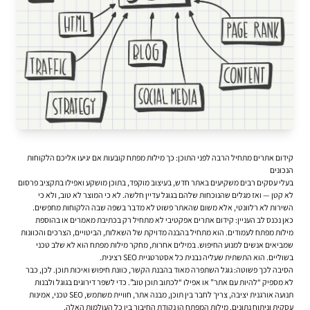
קידום אתרים מתחיל הרבה לפני התוכן: כך מילות מפתח קובעות אם יגיעו אליכם הלקוחות
הנכונים
בעלי עסקים רבים משקיעים באתר חדש, בעיצוב מוקפד, בתוכן מושקע ואפילו בתקציב פרסום
לא קטן — ואז מגלים שהנוכחות שלהם בגוגל עדיין חלשה. לא כי המוצר לא טוב, ולא כי
השירות לא רלוונטי, אלא משום שהאתר פשוט לא מדבר בשפה שבה הלקוחות מחפשים.
כאן נכנס לב העניין:
קידום אתרים
אפקטיבי לא מתחיל רק בכתיבת מאמרים או בהוספת
מילות מפתח לעמודים. הוא מתחיל בהבנה מדויקת של השאלות, הביטויים, הצרכים והכוונות
שמביאים אנשים למנוע החיפוש. במילים אחרות, מחקר מילות מפתח הוא לא שלב טכני
בשוליים. הוא התשתית שעליה נבנית כל אסטרטגיית SEO רצינית.
הסיבה לכך פשוטה: גוגל השתפרה מאוד בהבנת הקשר, כוונת חיפוש ואיכות תוכן. לכן, כבר
לא מספיק “להיות עם אתר” או אפילו “לכתוב תוכן טוב”. כדי לשפר דירוגים בגוגל ולבנות
תנועה אורגנית יציבה, צריך לחבר בין תוכן, מבנה אתר, חוויית משתמש, SEO טכני, אמינות
עסקית וניתוח נתונים. מילות המפתח הן נקודת החיבור בין כל העולמות האלה.