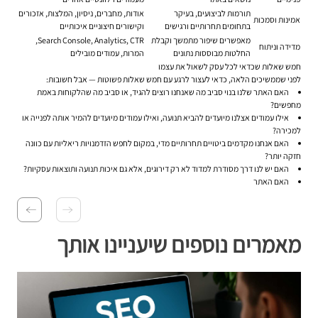
תורמות לביצועים, בעיקר
אודות, מחברים, ניסיון, המלצות, אזכורים
אמינות וסמכות
בתחומים תחרותיים ורגישים
וקישורים חיצוניים איכותיים
מאפשרים שיפור מתמשך וקבלת
Search Console, Analytics, CTR,
מדידה וניתוח
החלטות מבוססות נתונים
המרות, עמודים מובילים
חמש שאלות שכדאי לכל עסק לשאול את עצמו
לפני שממשיכים הלאה, כדאי לעצור לרגע עם חמש שאלות פשוטות — אבל חשובות:
האם האתר שלנו בנוי סביב מה שאנחנו רוצים להגיד, או סביב מה שהלקוחות באמת
מחפשים?
אילו עמודים אצלנו מיועדים להביא תנועה, ואילו עמודים מיועדים להמיר אותה לפנייה או
למכירה?
האם אנחנו מקדמים ביטויים תחרותיים מדי, במקום לחפש הזדמנויות ריאליות עם כוונה
חזקה יותר?
האם יש לנו דרך מסודרת למדוד לא רק דירוגים, אלא גם איכות תנועה ותוצאות עסקיות?
האם האתר
מאמרים נוספים שיעניינו אותך