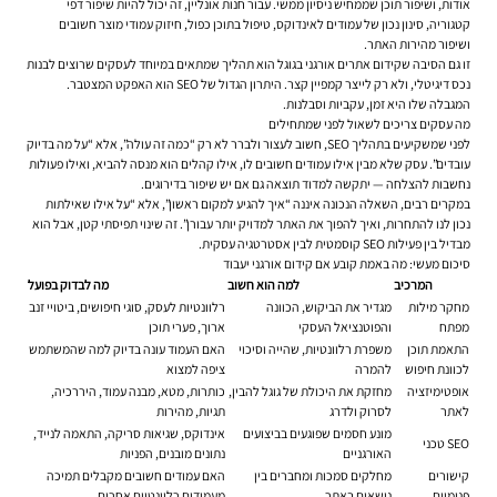
אודות, ושיפור תוכן שממחיש ניסיון ממשי. עבור חנות אונליין, זה יכול להיות שיפור דפי
קטגוריה, סינון נכון של עמודים לאינדוקס, טיפול בתוכן כפול, חיזוק עמודי מוצר חשובים
ושיפור מהירות האתר.
זו גם הסיבה שקידום אתרים אורגני בגוגל הוא תהליך שמתאים במיוחד לעסקים שרוצים לבנות
נכס דיגיטלי, ולא רק לייצר קמפיין קצר. היתרון הגדול של SEO הוא האפקט המצטבר.
המגבלה שלו היא זמן, עקביות וסבלנות.
מה עסקים צריכים לשאול לפני שמתחילים
לפני שמשקיעים בתהליך SEO, חשוב לעצור ולברר לא רק “כמה זה עולה”, אלא “על מה בדיוק
עובדים”. עסק שלא מבין אילו עמודים חשובים לו, אילו קהלים הוא מנסה להביא, ואילו פעולות
נחשבות להצלחה — יתקשה למדוד תוצאה גם אם יש שיפור בדירוגים.
במקרים רבים, השאלה הנכונה איננה “איך להגיע למקום ראשון”, אלא “על אילו שאילתות
נכון לנו להתחרות, ואיך להפוך את האתר למדויק יותר עבורן”. זה שינוי תפיסתי קטן, אבל הוא
מבדיל בין פעילות SEO קוסמטית לבין אסטרטגיה עסקית.
סיכום מעשי: מה באמת קובע אם קידום אורגני יעבוד
המרכיב
למה הוא חשוב
מה לבדוק בפועל
מחקר מילות
מגדיר את הביקוש, הכוונה
רלוונטיות לעסק, סוגי חיפושים, ביטויי זנב
מפתח
והפוטנציאל העסקי
ארוך, פערי תוכן
התאמת תוכן
משפרת רלוונטיות, שהייה וסיכוי
האם העמוד עונה בדיוק למה שהמשתמש
לכוונת חיפוש
להמרה
ציפה למצוא
אופטימיזציה
מחזקת את היכולת של גוגל להבין,
כותרות, מטא, מבנה עמוד, היררכיה,
לאתר
לסרוק ולדרג
תגיות, מהירות
מונע חסמים שפוגעים בביצועים
אינדוקס, שגיאות סריקה, התאמה לנייד,
SEO טכני
האורגניים
נתונים מובנים, הפניות
קישורים
מחלקים סמכות ומחברים בין
האם עמודים חשובים מקבלים תמיכה
פנימיים
נושאים באתר
מעמודים רלוונטיים אחרים