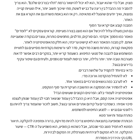
מצוין. אבל כדי שהוא יעבוד, הוא לא יכול להישאר ברמת “תלוי בצרכים שלכם”. הוא צריך
להסביר מה ההבדל בין ריצה על כביש לשטח, מתי שיכוך חשוב יותר, אילו טעויות קנייה
נפוצות, ואיך יודעים שהנעל לא מתאימה. רק אז הוא באמת משרת גם את הקורא וגם את
האתר.
המבנה קובע אם יקראו עד הסוף
גם תוכן מעולה עלול להיכשל אם הוא מוצג בצורה מעייפת. קוראים עסקיים לא “לומדים”
מאמר כמו מסמך אקדמי. הם סורקים, מדלגים, מחפשים כותרות, עוצרים בנקודה שמעניינת
אותם. לכן מבנה המאמר הוא לא קישוט עריכתי; הוא חלק מהאופטימיזציה לאתר.
פסקאות קצרות, כותרות משנה מדויקות, סדר לוגי ורשימות נקודתיות מסייעים גם לחוויית
המשתמש וגם להבנה של מנועי החיפוש. כשעמוד קריא יותר, במקרים רבים אפשר לראות
מעורבות טובה יותר: יותר גלילה, יותר כניסות לעמודים נוספים, ולעיתים גם שיפור עקיף
בדירוגים בגוגל.
כדאי במיוחד להקפיד על שלושה דברים:
לא להתחיל מהקדמה ארוכה מדי.
לא לערבב כמה נושאים מרכזיים במאמר אחד.
לא להסתיר את המסקנה או התשובה העיקרית עד סוף הטקסט.
אופטימיזציה לעמודי בלוג: הפרטים הקטנים שעושים הבדל
אופטימיזציה אינה קסם, אבל היא כן ההבדל בין עמוד שנשאר חבוי לבין עמוד שנותן לעצמו
סיכוי אמיתי. כשמדברים על
קידום אתרים אורגני בגוגל
, חשוב לזכור שהעמוד צריך להיות גם
רלוונטי וגם נגיש — למנוע החיפוש ולמשתמש.
כותרת עמוד ותיאור מטא
הכותרת שמופיעה בתוצאות החיפוש צריכה להיות מדויקת, ברורה ומזמינה להקלקה. תיאור
המטא לא תמיד מוצג כפי שנכתב, אבל כשהוא כן מופיע, הוא משפיע על ה-CTR — שיעור
ההקלקה. זה לא המקום ליצירתיות מעורפלת; זה המקום לבהירות.
URL נקי והיררכיה מסודרת