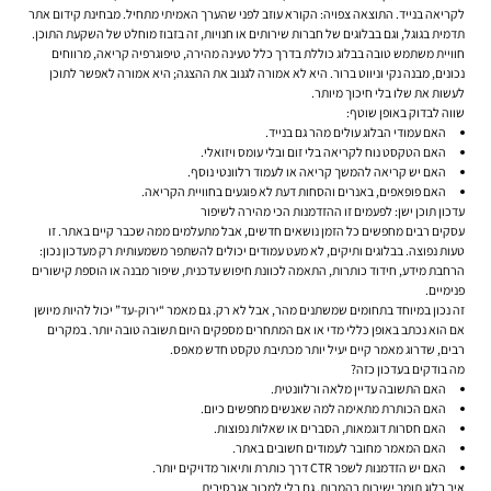
לקריאה בנייד. התוצאה צפויה: הקורא עוזב לפני שהערך האמיתי מתחיל. מבחינת קידום אתר
תדמית בגוגל, וגם בבלוגים של חברות שירותים או חנויות, זה בזבוז מוחלט של השקעת התוכן.
חוויית משתמש טובה בבלוג כוללת בדרך כלל טעינה מהירה, טיפוגרפיה קריאה, מרווחים
נכונים, מבנה נקי וניווט ברור. היא לא אמורה לגנוב את ההצגה; היא אמורה לאפשר לתוכן
לעשות את שלו בלי חיכוך מיותר.
שווה לבדוק באופן שוטף:
האם עמודי הבלוג עולים מהר גם בנייד.
האם הטקסט נוח לקריאה בלי זום ובלי עומס ויזואלי.
האם יש קריאה להמשך קריאה או לעמוד רלוונטי נוסף.
האם פופאפים, באנרים והסחות דעת לא פוגעים בחוויית הקריאה.
עדכון תוכן ישן: לפעמים זו ההזדמנות הכי מהירה לשיפור
עסקים רבים מחפשים כל הזמן נושאים חדשים, אבל מתעלמים ממה שכבר קיים באתר. זו
טעות נפוצה. בבלוגים ותיקים, לא מעט עמודים יכולים להשתפר משמעותית רק מעדכון נכון:
הרחבת מידע, חידוד כותרות, התאמה לכוונת חיפוש עדכנית, שיפור מבנה או הוספת קישורים
פנימיים.
זה נכון במיוחד בתחומים שמשתנים מהר, אבל לא רק. גם מאמר “ירוק-עד” יכול להיות מיושן
אם הוא נכתב באופן כללי מדי או אם המתחרים מספקים היום תשובה טובה יותר. במקרים
רבים, שדרוג מאמר קיים יעיל יותר מכתיבת טקסט חדש מאפס.
מה בודקים בעדכון כזה?
האם התשובה עדיין מלאה ורלוונטית.
האם הכותרת מתאימה למה שאנשים מחפשים כיום.
האם חסרות דוגמאות, הסברים או שאלות נפוצות.
האם המאמר מחובר לעמודים חשובים באתר.
האם יש הזדמנות לשפר CTR דרך כותרת ותיאור מדויקים יותר.
איך בלוג תומך ישירות בהמרות, גם בלי למכור אגרסיבית