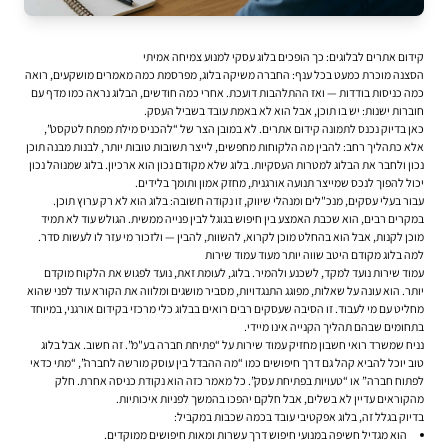
קידום אתרים לבלוגים: כך הופכים בלוג עסקי למנוע צמיחה אמיתי
הסצנה מוכרת כמעט בכל ענף: החברה משיקה בלוג, מפרסמת כמה מאמרים מושקעים, רואה
כמה כניסות בודדות — ואז ההתלהבות דועכת. אחרי כמה חודשים, הבלוג נראה כמו מדף עם
חוברות ישנות: יש בו תוכן, אבל הוא לא באמת עובד בשביל העסק.
כאן בדיוק נכנס לתמונה
קידום אתרים
. לא במובן הצר של “להכניס מילת מפתח לטקסט”,
אלא כתהליך רחב: להבין מה הלקוחות מחפשים, לייצר תשובות טובות יותר, לבנות מבנה תוכן
נכון ולחבר את הבלוג למטרות העסקיות. בלוג שלא מקודם נכון הוא ארכיון. בלוג שמנוהל נכון
יכול להפוך לנכס שמייצר תנועה אורגנית, מחזק אמון ותומך בלידים.
עבור בעלי עסקים, מנכ"לים ומנהלי שיווק, זו נקודה חשובה: בלוג הוא לא רק ערוץ תוכן.
במקרים רבים, הוא שכבת האמצע בין חיפוש בגוגל לבין פנייה ממשית. הגולש עוד לא תמיד
מוכן לקנות, אבל הוא בהחלט מוכן לקרוא, להשוות, להבין — ולזכור מי עזר לו לעשות סדר.
למה בלוג מקודם היטב שווה יותר מעוד עמוד שירות
עמוד שירות נועד למקד, לשכנע ולהמיר. בלוג, לעומת זאת, נועד לפגוש את הלקוח מוקדם
יותר. הוא עונה על שאלות, מפוגג התנגדויות, מסביר מושגים ומלווה את הקורא עוד לפני שהוא
מחליט עם מי לעבוד. זו הסיבה שעסקים רבים רואים בבלוג כלי מרכזי בקידום אורגני, במיוחד
בתחומים שבהם תהליך הקנייה אינו מיידי.
נניח שמשרד רואי חשבון מחזיק עמוד שירות על “פתיחת חברה בע"מ”. זה חשוב. אבל בלוג
טוב יוכל להביא קהל גם דרך חיפושים כמו “מה ההבדל בין עוסק מורשה לחברה”, “מתי כדאי
לפתוח חברה” או “טעויות בפתיחת עסק”. כל מאמר כזה הוא נקודת כניסה אחרת. חלק
מהקוראים עדיין לא בשלים, אבל חלקם יהפכו בהמשך לפניות איכותיות.
בדיוק בגלל זה, בלוג אפקטיבי עובד בכמה שכבות במקביל:
הוא מגדיל חשיפה במנועי חיפוש דרך עשרות ומאות חיפושים ממוקדים.