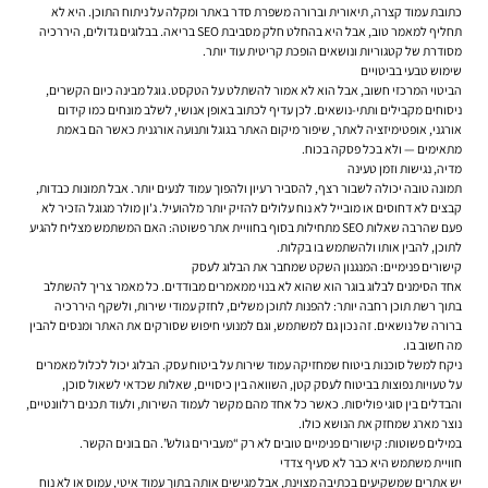
כתובת עמוד קצרה, תיאורית וברורה משפרת סדר באתר ומקלה על ניתוח התוכן. היא לא
תחליף למאמר טוב, אבל היא בהחלט חלק מסביבת SEO בריאה. בבלוגים גדולים, היררכיה
מסודרת של קטגוריות ונושאים הופכת קריטית עוד יותר.
שימוש טבעי בביטויים
הביטוי המרכזי חשוב, אבל הוא לא אמור להשתלט על הטקסט. גוגל מבינה כיום הקשרים,
ניסוחים מקבילים ותתי-נושאים. לכן עדיף לכתוב באופן אנושי, לשלב מונחים כמו קידום
אורגני, אופטימיזציה לאתר, שיפור מיקום האתר בגוגל ותנועה אורגנית כאשר הם באמת
מתאימים — ולא בכל פסקה בכוח.
מדיה, נגישות וזמן טעינה
תמונה טובה יכולה לשבור רצף, להסביר רעיון ולהפוך עמוד לנעים יותר. אבל תמונות כבדות,
קבצים לא דחוסים או מובייל לא נוח עלולים להזיק יותר מלהועיל. ג'ון מולר מגוגל הזכיר לא
פעם שהרבה שאלות SEO מתחילות בסוף בחוויית אתר פשוטה: האם המשתמש מצליח להגיע
לתוכן, להבין אותו ולהשתמש בו בקלות.
קישורים פנימיים: המנגנון השקט שמחבר את הבלוג לעסק
אחד הסימנים לבלוג בוגר הוא שהוא לא בנוי ממאמרים מבודדים. כל מאמר צריך להשתלב
בתוך רשת תוכן רחבה יותר: להפנות לתוכן משלים, לחזק עמודי שירות, ולשקף היררכיה
ברורה של נושאים. זה נכון גם למשתמש, וגם למנועי חיפוש שסורקים את האתר ומנסים להבין
מה חשוב בו.
ניקח למשל סוכנות ביטוח שמחזיקה עמוד שירות על ביטוח עסק. הבלוג יכול לכלול מאמרים
על טעויות נפוצות בביטוח לעסק קטן, השוואה בין כיסויים, שאלות שכדאי לשאול סוכן,
והבדלים בין סוגי פוליסות. כאשר כל אחד מהם מקשר לעמוד השירות, ולעוד תכנים רלוונטיים,
נוצר מארג שמחזק את הנושא כולו.
במילים פשוטות: קישורים פנימיים טובים לא רק “מעבירים גולש”. הם בונים הקשר.
חוויית משתמש היא כבר לא סעיף צדדי
יש אתרים שמשקיעים בכתיבה מצוינת, אבל מגישים אותה בתוך עמוד איטי, עמוס או לא נוח