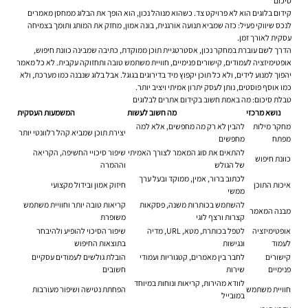
סיכום
קידום בלוגים הוא לא פרויקט צד. כשהוא מנוהל נכון, הוא הופך את הבלוג ממחסן מאמרים
לנכס שיווקי פעיל: כזה שמביא תנועה אורגנית, בונה אמון, מחזק את המותג ותומך בצמיחה
עסקית לאורך זמן.
הדרך לשם עוברת במחקר נכון, אסטרטגיית תוכן ממוקדת, כתיבה שמבינה כוונת חיפוש,
אופטימיזציה לעמודים, קישורים פנימיים, חוויית משתמש טובה ותחזוקה עקבית. לא כל מאמר
יהפוך למנוע לידים, ולא כל תוכן יקפוץ מיד בדירוגים בגוגל. אבל בלוג שנבנה כמו מערכת, ולא
כמו אוסף פוסטים, נותן לעסק יתרון אמיתי ויציב יותר.
טבלת סיכום: מה באמת חשוב בקידום אתרים לבלוגים
נושא מרכזי
מה חשוב לעשות
המשמעות העסקית
מחקר מילות
להבין לא רק מה מחפשים, אלא למה
יצירת תוכן שמביא קהל רלוונטי יותר
מפתח
מחפשים
להתאים את סוג המאמר לצורך האמיתי
שיפור סיכויי החשיפה, הקריאה
כוונת חיפוש
של הגולש
וההמרה
לכתוב ברור, אמין, ממוקד ובעל ערך
איכות התוכן
חיזוק אמון ובידול מקצועי
ממשי
להשתמש בכותרות משנה, פסקאות
קריאות טובה יותר וחוויית משתמש
מבנה המאמר
קצרות ורצף לוגי
משופרת
אופטימיזציה
לטפל בכותרת, מטא, URL, מדיה
שיפור הסיכוי להופיע ולהיבחר
לעמוד
ונגישות
בתוצאות החיפוש
קישורים
לחבר בין מאמרים, קטגוריות ועמודי
הובלת גולשים לעמודים עסקיים
פנימיים
שירות
חשובים
לוודא מהירות, קריאות ונוחות במיוחד
חוויית משתמש
הפחתת נטישה ושיפור מעורבות
במובייל