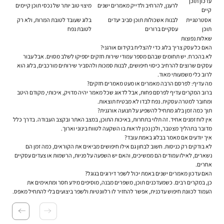
עדכון תוכן
לרענן, להרחיב ולדייק מאמרים ישנים
מיצוי טוב יותר של נכסי תוכן קיימים
קיים
אסטרטגיית
לבנות אשכולות תוכן סביב יעדים
בלוג שעובד לטובת המרות, ולא רק
תוכן
עסקיים ברורים
לטובת נפח
שאלות נפוצות
האם כל עסק צריך בלוג כדי להצליח בקידום אורגני?
לא בהכרח. יש תחומים שבהם מספר עמודי שירות חזקים יספיקו לשלב מסוים. אבל עבור
עסקים שרוצים להרחיב כיסוי חיפושים, לבנות סמכות ולהסביר שירותים מורכבים, בלוג הוא
לרוב כלי משמעותי מאוד.
מה עדיף: לפרסם הרבה מאמרים או מעט מאמרים חזקים?
ברוב המקרים עדיף לפרסם פחות, אבל לדאוג שכל מאמר יהיה מדויק, איכותי, מקודם היטב
ומחובר למטרה עסקית. נפח לבדו לא מבטיח תוצאות.
תוך כמה זמן בלוג מתחיל להשפיע על תנועה אורגנית?
אין לוח זמנים אחיד. זה תלוי בתחרות, באיכות התוכן, במצב האתר ובקצב העבודה. בדרך כלל
מדובר בתהליך מצטבר, ולכן נכון לראות בו השקעה לטווח בינוני וארוך.
איך יודעים אם מאמר בבלוג באמת עובד?
לא בודקים רק כניסות. חשוב לבחון גם אילו חיפושים מביאים את הקוראים, כמה זמן הם
נשארים, לאילו עמודים הם ממשיכים, והאם יש השפעה על פניות, הרשמות או צעדים עסקיים
אחרים.
האם עדכון מאמרים ישנים באמת יכול לשפר דירוגים בגוגל?
כן, במקרים רבים. כשמעדכנים תוכן, משפרים מבנה, מוסיפים מידע חסר ומתאימים את
העמוד לכוונת חיפוש עדכנית, אפשר להחזיר לו רלוונטיות ולשפר ביצועים בלי להתחיל מאפס.