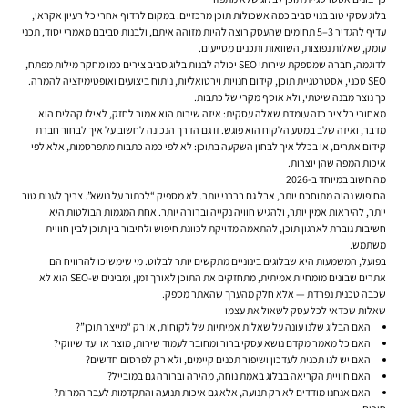
בלוג עסקי טוב בנוי סביב כמה אשכולות תוכן מרכזיים. במקום לרדוף אחרי כל רעיון אקראי,
עדיף להגדיר 3–5 תחומים שהעסק רוצה להיות מזוהה איתם, ולבנות סביבם מאמרי יסוד, תכני
עומק, שאלות נפוצות, השוואות ותכנים מסייעים.
לדוגמה, חברה שמספקת שירותי SEO יכולה לבנות בלוג סביב צירים כמו מחקר מילות מפתח,
SEO טכני, אסטרטגיית תוכן, קידום חנויות וירטואליות, ניתוח ביצועים ואופטימיזציה להמרה.
כך נוצר מבנה שיטתי, ולא אוסף מקרי של כתבות.
מאחורי כל ציר כזה עומדת שאלה עסקית: איזה שירות הוא אמור לחזק, לאילו קהלים הוא
מדבר, ואיזה שלב במסע הלקוח הוא פוגש. זו גם הדרך הנכונה לחשוב על
איך לבחור חברת
קידום אתרים
, או בכלל איך לבחון השקעה בתוכן: לא לפי כמה כתבות מתפרסמות, אלא לפי
איכות המפה שהן יוצרות.
מה חשוב במיוחד ב-2026
החיפוש נהיה מתוחכם יותר, אבל גם בררני יותר. לא מספיק “לכתוב על נושא”. צריך לענות טוב
יותר, להיראות אמין יותר, ולהגיש חוויה נקייה וברורה יותר. אחת המגמות הבולטות היא
חשיבות גוברת לארגון תוכן, להתאמה מדויקת לכוונת חיפוש ולחיבור בין תוכן לבין חוויית
משתמש.
בפועל, המשמעות היא שבלוגים בינוניים מתקשים יותר לבלוט. מי שימשיכו להרוויח הם
אתרים שבונים מומחיות אמיתית, מתחזקים את התוכן לאורך זמן, ומבינים ש-SEO הוא לא
שכבה טכנית נפרדת — אלא חלק מהערך שהאתר מספק.
שאלות שכדאי לכל עסק לשאול את עצמו
האם הבלוג שלנו עונה על שאלות אמיתיות של לקוחות, או רק “מייצר תוכן”?
האם כל מאמר מקדם נושא עסקי ברור ומחובר לעמוד שירות, מוצר או יעד שיווקי?
האם יש לנו תכנית לעדכון ושיפור תכנים קיימים, ולא רק לפרסום חדשים?
האם חוויית הקריאה בבלוג באמת נוחה, מהירה וברורה גם במובייל?
האם אנחנו מודדים לא רק תנועה, אלא גם איכות תנועה והתקדמות לעבר המרות?