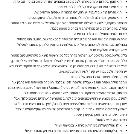
הוא תומך ב
קידום אתרים אורגני לעסקים
גם במונחים תחרותיים וגם בביטויי זנב ארוך.
הוא מייצר סמכות מקצועית בלי ליפול לטון פרסומי.
הוא מזרים קוראים לעמודי שירות, דפי קטגוריה, טפסים או דפי מוצר.
הוא מספק חומר גלם לניוזלטר, לרשתות חברתיות ולמהלכי שיווק נוספים.
מבחינה עסקית, זו לא עוד פעילות “תדמיתית”. זה מהלך שמגדיל את שטח הפנים של האתר
בגוגל, ובמקרים רבים גם מפחית תלות בפרסום ממומן בלבד.
קידום בלוגים מתחיל הרבה לפני הכתיבה
אחת הטעויות הנפוצות היא לחשוב שבלוג טוב מתחיל במאמר טוב. בפועל, הוא מתחיל
בהחלטה מערכתית: למי כותבים, על אילו שאלות עונים, ואיך כל תוכן מתחבר למסלול
שהעסק רוצה שהלקוח יעבור.
בלוג שלא מבוסס על אסטרטגיה נראה בדרך כלל כמו רשימת נושאים אקראית. פעם מאמר
כללי, פעם טרנד חולף, פעם תוכן שנכתב “כי צריך להעלות משהו”. זה אולי ממלא לוח תוכן,
אבל לא בונה נכס. מנגד, בלוג שמנוהל נכון בנוי כמו מערכת: לכל מאמר יש תפקיד, לכל נושא
יש הקשר, ולכל עמוד יש קשר לשירות שהעסק מציע.
מחקר מילות מפתח, אבל בשפה של לקוחות
מחקר מילות מפתח הוא לא טבלה של נפחי חיפוש בלבד. המטרה האמיתית היא להבין איך
הלקוח חושב. האם הוא מחפש פתרון? מידע בסיסי? השוואה? חוות דעת? כשמבינים את כוונת
החיפוש, הכתיבה נעשית מדויקת יותר והסיכוי לייצר תנועה אורגנית איכותית גדל.
למשל, עסק שמציע שירותי עיצוב פנים יכול לכתוב מאמר על “טרנדים בעיצוב סלון”, אבל
ייתכן שדווקא חיפושים כמו “כמה עולה עיצוב פנים לדירה”, “איך לבחור מעצבת פנים” או
“שיפוץ דירה קטנה לפני ואחרי” יהיו קרובים יותר לרגע שבו הקורא שוקל פעולה. זו כבר
חשיבה שמחברת בין תוכן לבין ערך עסקי.
בשלב הזה כדאי לשאול:
אילו שאלות עולות בשיחות מכירה או בפגישות ייעוץ?
מה הלקוחות מחפשים לפני שהם מבינים מהו השירות המדויק שהם צריכים?