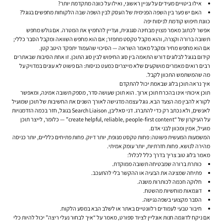
אילו ביטויים מעידים על עניין ראשוני, ואילו על כוונה מתקדמת יותר?
האם יש פער בין השפה הפנימית של העסק לבין השפה שבה הלקוחות מחפשים בגוגל?
כוונת חיפוש קודמת לניסוח יפה
אפשר לכתוב מאמר מצוין מבחינה סגנונית, ועדיין להחמיץ את המטרה. אם גולש מחפש
תשובה ברורה וקצרה, והוא מקבל טקסט מתפזר; אם הוא מחפש השוואה ומקבל הסבר כללי;
אם הוא מחפש מחיר ומקבל מאמר השראה — הסיכוי שהעמוד יתפקד היטב קטן.
קידום בגוגל לבלוגים דורש התאמה בין סוג החיפוש לבין סוג התוכן. זו אחת הסיבות שבאתרים
רבים רואים מאמרים מושקעים שלא מייצרים כמעט כניסות: הם פשוט לא עונים במדויק על
מה שהמשתמש התכוון לקבל.
איך נראה תוכן בלוג שבאמת יכול להתקדם
תוכן איכותי אינו בהכרח תוכן ארוך. הוא תוכן שעושה סדר, מספק תשובה אמינה, ומאפשר
לקורא להבין מה הצעד הבא. גוגל עצמה מדגישה לאורך השנים את החשיבות של תוכן שמועיל
לאנשים, ולא נכתב רק כדי להתברג. דני סאליבן, Search Liaison בגוגל, חזר בכמה הזדמנויות
על העיקרון של “create helpful, reliable, people-first content” — כלומר, לייצר תוכן
מועיל, אמין ומכוון לבני אדם.
המשמעות המעשית פשוטה: פחות טקסט מנופח, יותר דיוק. פחות פתיחים כלליים, יותר כניסה
מהירה לנושא. פחות חזרתיות, יותר עומק אמיתי.
מאמר בלוג טוב צריך בדרך כלל לכלול:
כותרת ברורה שמבטיחה תשובה ממוקדת.
פתיחה שמציגה את הבעיה או ההקשר בלי להתעכב.
חלוקה חכמה לכותרות משנה.
דוגמאות מוחשיות מהשטח.
הסבר מקצועי בשפה נגישה.
חיבור טבעי לעמודים רלוונטיים באתר או לשלב הבא במסע הלקוח.
אם ניקח לדוגמה חנות אונליין לציוד ספורט, מאמר על “איך לבחור נעלי ריצה” יכול להיות כלי