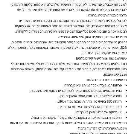
לא כל קורא בבלוג יפנה מיד. זו לא המטרה. התפקיד של הבלוג הוא לעזור ללקוח להתקדם:
להבין את הבעיה, לזהות את האפשרויות, להכיר את המונחים, ולראות מי מסביר לו את
הדברים בצורה רצינית וברורה.
לכן, בלוג מצליח לא נמדד רק בכמות כניסות. הוא נמדד גם באיכות התנועה, בעמודים
שאליהם קוראים ממשיכים, בזמן החשיפה למותג ובתרומה לשיחות מכירה. אצל עסקים
רבים, מאמרים טובים הופכים לכלי עבודה גם של אנשי המכירות: הם נשלחים ללקוחות,
מקצרים הסברים, ומחזקים אמון לפני שיחה או פגישה.
זה נכון במיוחד בתחומים שבהם ההחלטה אינה אימפולסיבית: שירותים משפטיים, פיננסים,
B2B, רפואה פרטית, שיפוצים, תוכנה, ייעוץ או מסחר מקצועי. במקומות כאלה, התוכן הוא לא
קישוט. הוא חלק מתהליך המכירה.
טעויות נפוצות שמחלישות קידום בלוגים
רוב הבלוגים לא נכשלים בגלל מאמר אחד חלש, אלא בגלל דפוס ניהולי בעייתי. כותבים בלי
כיוון, מפרסמים בלי מדידה, בוחרים נושאים שלא קשורים ישירות לעסק, ומצפים שהכניסות
מגוגל יגיעו מעצמן.
הטעויות הנפוצות ביותר כוללות:
פרסום תכנים בלי אסטרטגיית נושאים ברורה.
בחירת נושאים מעניינים לכאורה, אך לא מחוברים לכוונת חיפוש עסקית.
כתיבה כללית מדי, בלי זווית, עומק או ערך מובחן.
הזנחת SEO בסיסי כמו כותרות, מבנה עמוד ו-URL.
חוסר בחיבור בין הבלוג לעמודי השירות או המוצר.
אי-בדיקה של ביצועי תוכן לאורך זמן.
התמקדות בכמות מאמרים במקום באיכות ובשיפור מיקום האתר בגוגל.
החדשות הטובות הן שרוב הטעויות האלה ניתנות לתיקון. החדשות הפחות טובות: הן דורשות
משמעת מערכתית, לא רק “עוד כתבה”.
כך בונים אסטרטגיית תוכן לבלוג שלא מתפזר