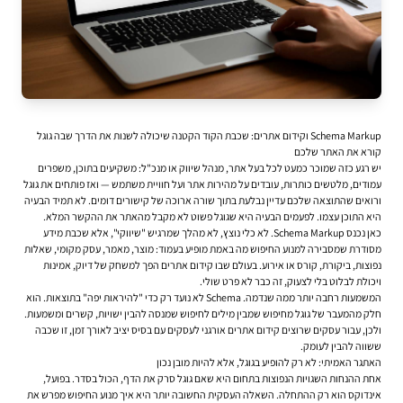
Schema Markup וקידום אתרים: שכבת הקוד הקטנה שיכולה לשנות את הדרך שבה גוגל
קורא את האתר שלכם
יש רגע כזה שמוכר כמעט לכל בעל אתר, מנהל שיווק או מנכ"ל: משקיעים בתוכן, משפרים
עמודים, מלטשים כותרות, עובדים על מהירות אתר ועל חוויית משתמש — ואז פותחים את גוגל
ורואים שהתוצאה שלכם עדיין נבלעת בתוך שורה ארוכה של קישורים דומים. לא תמיד הבעיה
היא התוכן עצמו. לפעמים הבעיה היא שגוגל פשוט לא מקבל מהאתר את ההקשר המלא.
כאן נכנס Schema Markup. לא כלי נוצץ, לא מהלך שמרגיש "שיווקי", אלא שכבת מידע
מסודרת שמסבירה למנוע החיפוש מה באמת מופיע בעמוד: מוצר, מאמר, עסק מקומי, שאלות
נפוצות, ביקורת, קורס או אירוע. בעולם שבו
קידום אתרים
הפך למשחק של דיוק, אמינות
ויכולת לבלוט בלי לצעוק, זה כבר לא פרט שולי.
המשמעות רחבה יותר ממה שנדמה. Schema לא נועד רק כדי "להיראות יפה" בתוצאות. הוא
חלק מהמעבר של גוגל מחיפוש שמבין מילים לחיפוש שמנסה להבין ישויות, קשרים ומשמעות.
ולכן, עבור עסקים שרוצים קידום אתרים אורגני לעסקים עם בסיס יציב לאורך זמן, זו שכבה
ששווה להבין לעומק.
האתגר האמיתי: לא רק להופיע בגוגל, אלא להיות מובן נכון
אחת ההנחות השגויות הנפוצות בתחום היא שאם גוגל סרק את הדף, הכול בסדר. בפועל,
אינדוקס הוא רק ההתחלה. השאלה העסקית החשובה יותר היא איך מנוע החיפוש מפרש את