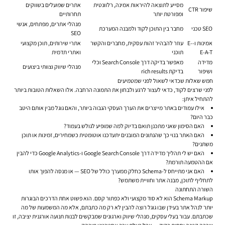
מסייע לתוצאה להיראות אמינה, רלוונטית
אתרים שפועלים בשווקים
שיפור CTR
ומפורטת יותר
תחרותיים
מנהלי אתרים, מפתחים, אנשי
SEO טכני
מחבר בין התוכן לקוד ולמבנה המערכת
SEO
אמינות ו-E-
עוזר להבהיר זהות עסקית, מחברים והקשר
אתרי שירותים, תוכן מקצועי
E-A-T
תוכני
ואתרי תדמית
מדידה
מאפשר בדיקה דרך Search Console וכלי
מנהלי שיווק וצוותי ביצועים
ושיפור
בדיקת rich results
חמש שאלות שכדאי לשאול לפני שמטמיעים
לפני שרצים לקוד, כדאי לעצור לרגע ולבחון את התמונה הרחבה. אלו השאלות הטובות ביותר
להתחיל איתן:
אילו עמודים באתר מייצרים את הערך העסקי הגבוה ביותר, והאם גוגל מבין אותם היטב
כבר היום?
האם הסימון שאני מתכנן תואם בדיוק למה שמופיע לגולש בעמוד?
האם האתר בנוי כך שהנתונים המובנים יתעדכנו אוטומטית כשמחירים, זמינות או תוכן
משתנים?
האם יש לי תהליך מדידה דרך Google Search Console ו-Google Analytics כדי להבין
אם ההטמעה תורמת?
האם אני מתייחס ל-Schema כחלק ממערך כולל של SEO — או מנסה להפוך אותו
לתחליף לתוכן, מבנה אתר וחוויית משתמש?
השורה התחתונה
Schema Markup הוא לא סוד מקצועי ולא כפתור קסם. הוא פשוט אחת הדרכים הבוגרות
יותר לנהל אתר בעידן שבו גוגל רוצה להבין לא רק מה כתבתם, אלא מה המשמעות של מה
שכתבתם. עבור בעלי עסקים, מנהלי שיווק וארגונים שמבקשים לבנות תנועה אורגנית יציבה, זו