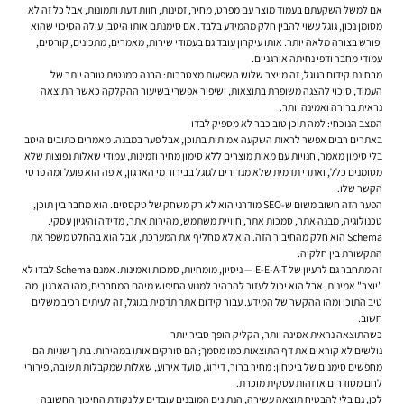
אם למשל השקעתם בעמוד מוצר עם מפרט, מחיר, זמינות, חוות דעת ותמונות, אבל כל זה לא
מסומן נכון, גוגל עשוי להבין חלק מהמידע בלבד. אם סימנתם אותו היטב, עולה הסיכוי שהוא
יפורש בצורה מלאה יותר. אותו עיקרון עובד גם בעמודי שירות, מאמרים, מתכונים, קורסים,
עמודי מחבר ודפי נחיתה אורגניים.
מבחינת קידום בגוגל, זה מייצר שלוש השפעות מצטברות: הבנה סמנטית טובה יותר של
העמוד, סיכוי להצגה משופרת בתוצאות, ושיפור אפשרי בשיעור ההקלקה כאשר התוצאה
נראית ברורה ואמינה יותר.
המצב הנוכחי: למה תוכן טוב כבר לא מספיק לבדו
באתרים רבים אפשר לראות השקעה אמיתית בתוכן, אבל פער במבנה. מאמרים כתובים היטב
בלי סימון מאמר, חנויות עם מאות מוצרים ללא סימון מחיר וזמינות, עמודי שאלות נפוצות שלא
מסומנים כלל, ואתרי תדמית שלא מגדירים לגוגל בבירור מי הארגון, איפה הוא פועל ומה פרטי
הקשר שלו.
הפער הזה חשוב משום ש-SEO מודרני הוא לא רק משחק של טקסטים. הוא מחבר בין תוכן,
טכנולוגיה, מבנה אתר, סמכות אתר, חוויית משתמש, מהירות אתר, מדידה והיגיון עסקי.
Schema הוא חלק מהחיבור הזה. הוא לא מחליף את המערכת, אבל הוא בהחלט משפר את
התקשורת בין חלקיה.
זה מתחבר גם לרעיון של E-E-A-T — ניסיון, מומחיות, סמכות ואמינות. אמנם Schema לבדו לא
"יוצר" אמינות, אבל הוא יכול לעזור להבהיר למנוע החיפוש מיהם המחברים, מהו הארגון, מה
טיב התוכן ומהו ההקשר של המידע. עבור קידום אתר תדמית בגוגל, זה לעיתים רכיב משלים
חשוב.
כשהתוצאה נראית אמינה יותר, הקליק הופך סביר יותר
גולשים לא קוראים את דף התוצאות כמו מסמך; הם סורקים אותו במהירות. בתוך שניות הם
מחפשים סימנים של ביטחון: מחיר ברור, דירוג, מועד אירוע, שאלות שמקבלות תשובה, פירורי
לחם מסודרים או זהות עסקית מוכרת.
לכן, גם בלי להבטיח תוצאה עשירה, הנתונים המובנים עובדים על נקודת החיכוך החשובה