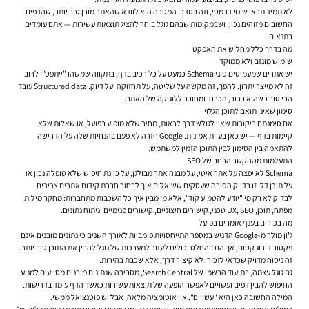
לא תמיד תראו שינוי דרמטי, וזה בסדר. המטרה היא לוודא שהאתר מובן טוב יותר, שהדפים
החשובים מזוהים נכון, ושבמקומות שבהם גוגל בוחר להציג תוצאות עשירות — אתם עומדים
בתנאים.
מה בדרך כלל מחליש את האפקט
שימוש מוגזם ולא ממוקד
יש אתרים שמעמיסים סוגי Schema כמעט על כל רכיב בדף, בתקווה שמשהו "ייתפס". לרוב
זה לא מייצר יתרון. להפך, זה מקשה על שליטה, על תחזוקה ועל דיוק. Structured data עובד
הכי טוב כשהוא ברור, הכרחי ומחובר ללוגיקה של האתר.
סימון שאינו תואם לתוכן הגלוי
אם סימנתם ביקורות שאין לגולש דרך לראות, מחיר שלא מופיע בפועל, או שאלות שלא
קיימות בדף — יש כאן בעיית אמינות. Google חזרה לא פעם בהנחיות שלה על הדרישה
להתאמה בין הסימון לבין התוכן הזמין למשתמש.
התעלמות מההקשר הרחב של SEO
Schema לא יפצה על אתר איטי, על מבנה אתר מבולגן, על כוונת חיפוש שלא טופלה נכון או
על תוכן דל. זו בדיוק הסיבה שעסקים ששואלים איך לבחור חברת קידום אתרים צריכים
לבדוק לא רק מי "יודע להטמיע קוד", אלא מי מבין איך כל השכבות מתחברות: מחקר מילות
מפתח, תוכן, UX, SEO טכני, קישורים חיצוניים, קישורים פנימיים וניתוח נתונים.
מה בכירים בענף אומרים בפועל
ג'ון מולר מ-Google הדגיש במספר התייחסויות פומביות לאורך השנים כי נתונים מובנים אינם
פקטור דירוג קסום, אך הם בהחלט יכולים לעזור למערכות של גוגל להבין את התוכן טוב יותר.
זה ניסוח מדויק שכדאי לזכור: לא קיצור דרך, אלא שכבת בהירות.
גם גוגל עצמה, בתיעוד הרשמי של Search Central, מסבירה שנתונים מובנים מסייעים למנוע
החיפוש להבין דפים ועשויים לאפשר הופעה של תוצאות עשירות כאשר הדף עומד בדרישות.
המילה החשובה כאן היא "עשויים". אין אוטומציה מלאה, אבל יש פוטנציאל ממשי.