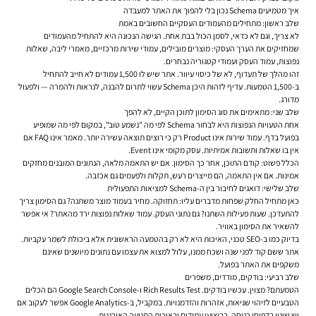
איך מטמיעים Schema נכון בלי להפוך את האתר למעבדה
שלב ראשון: מתחילים מהעמודים העסקיים החשובים באמת
לא צריך, וגם לא כדאי, לסמן הכול בבת אחת. הגישה הנכונה היא להתחיל מהעמודים
שמחזיקים את הערך העסקי: מוצרים מובילים, עמודי שירות מרכזיים, מאמרי ליבה, שאלות
נפוצות, עמוד העסק ועמודי קטגוריה נבחרים.
זהו מהלך של תעדוף, לא של כיסוי עיוור. אתר שיש לו 1,500 עמודים לא חייב להתחיל
ב-1,500 הטמעות. עדיף לזהות היכן Schema עשוי לתרום להבנה, לנראות ולהמרה — ולפעול
מדורג.
שלב שני: מתאימים את סוג הסימון לתוכן הקיים, לא להפך
אחת הטעויות הנפוצות היא לבחור Schema לפי מה "נשמע טוב", במקום לפי מה שמופיע
בפועל בדף. עמוד שירות אינו Product רק כי רוצים תוצאה עשירה יותר. מאמר אינו FAQ אם
אין בו שאלות ותשובות אמיתיות. עסק מקומי אינו Event.
הכלל פשוט: קודם התוכן, אחר כך הסימון. אם יש התאמה מלאה, הנתונים המובנים מחזקים
אמינות. אם אין התאמה, הם מייצרים רעש, תקלות ולפעמים גם אכזבה.
שלב שלישי: דואגים לחיבור בין ה-Schema למציאות התפעולית
כאן מתחיל החלק שפחות מדברים עליו: תחזוקה. מחיר בעמוד מוצר משתנה? גם הסימון צריך
להתעדכן. שעות פעילות השתנו? גם נתוני העסק. עמוד שאלות נפוצות ירד מהאתר? אי אפשר
להשאיר את הסימון באוויר.
בדיוק כמו ב-SEO טכני, האיכות היא לא רק בהטמעה הראשונית אלא ביכולת לשמר עקביות.
אתר ששם קוד לפני שנה ושכח ממנו, עלול למצוא את עצמו עם נתונים מיושנים שאינם
משקפים את האתר בפועל.
שלב רביעי: בודקים, מודדים, משפרים
הטמעתם? מצוין. עכשיו בודקים. Rich Results Test ו-Google Search Console הם הכלים
הטבעיים לזיהוי שגיאות, אזהרות והזדמנויות. במקביל, ב-Google Analytics אפשר לעקוב אם
יש שינוי בדפוסי כניסה, בביצועי עמודים ובאיכות התנועה האורגנית.