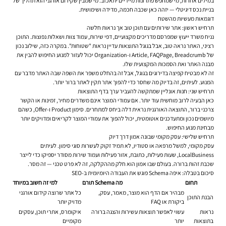
במילים אחרות, מי שמחפש פתרונות מיידיים יתאכזב. מי שמבין שקידום אורגני הוא תהליך של
בניית נכס דיגיטלי — יזהה כאן שכבה חכמה, מדידה ושימושית.
דוגמאות מעשיות מהשטח
תרחיש ראשון: אתר שירותים עם תוכן טוב אך נראות חלשה
נניח משרד ייעוץ שמפרסם מדריכים מקצועיים, דפי שירות, עמוד צוות ושאלות נפוצות. התוכן
רציני, האתר נראה טוב, אבל בגוגל התוצאות עדיין נראות "שטוחות". במקרה כזה, שילוב נכון
של Article, FAQPage, Breadcrumb ו-Organization יכול לעזור למנוע החיפוש להבין את
מבנה האתר ואת הסמכות המקצועית שלו.
זה לא מבטיח קפיצה בדירוגים בגוגל, אבל זה בהחלט משפר את השפה שבה האתר מדבר עם
המנוע. לעיתים, זה בדיוק מה שחסר כדי להפוך אתר תקין לאתר ברור יותר.
תרחיש שני: חנות אונליין שמתקשה להעביר ערך בדף התוצאות
כאן הבעיה לרוב מוחשית עוד יותר. אם עמודי המוצר אינם משדרים מחיר, זמינות או הקשר
צרכני ברור, התוצאה האורגנית נראית דלה ביחס למתחרים. סימון Product ו-Offer, כשהם
מיושמים נכון ומתעדכנים אוטומטית, יכול להפוך את עמודי המוצר לקריאים ומדויקים יותר
מבחינת מנוע החיפוש.
תרחיש שלישי: עסק מקומי שבונה אמון דרך דיוק
עסק מקומי, למשל מרפאה או סטודיו, לא תמיד זקוק לעשרות סוגי סימון. לעיתים
LocalBusiness, שעות פעילות, כתובת, אזור פעילות ועמוד שירות מסודר יספיקו כדי לייצר
שכבת זהות ברורה. בעולם שבו אמון הוא חלק מההקלקה, זה לא פרט טכני — זה מסר.
סיכום בטבלה: איפה Schema פוגש את העבודה היומיומית ב-SEO
תחום
מה Schema תורם
למי זה חשוב במיוחד
מבהיר אם הדף הוא מוצר, מאמר, עסק,
כל אתר שרוצה קידום אורגני
הבנת התוכן
ביקורת או FAQ
מדויק יותר
נראות
עשוי לאפשר תוצאות עשירות והצגה ברורה
איקומרס, אתרי תוכן, עסקים
בתוצאות
יותר
מקומיים