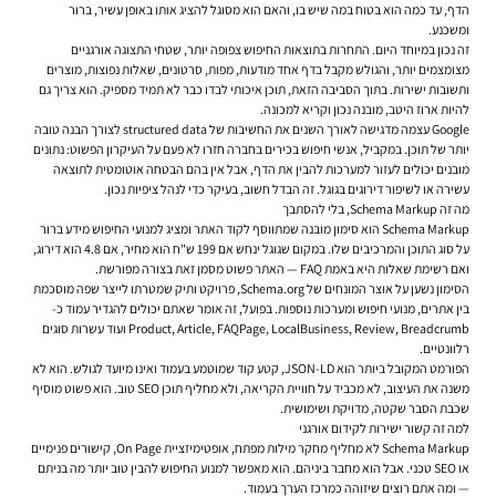
הדף, עד כמה הוא בטוח במה שיש בו, והאם הוא מסוגל להציג אותו באופן עשיר, ברור
ומשכנע.
זה נכון במיוחד היום. התחרות בתוצאות החיפוש צפופה יותר, שטחי התצוגה אורגניים
מצומצמים יותר, והגולש מקבל בדף אחד מודעות, מפות, סרטונים, שאלות נפוצות, מוצרים
ותשובות ישירות. בתוך הסביבה הזאת, תוכן איכותי לבדו כבר לא תמיד מספיק. הוא צריך גם
להיות ארוז היטב, מובנה נכון וקריא למכונה.
Google עצמה מדגישה לאורך השנים את החשיבות של structured data לצורך הבנה טובה
יותר של תוכן. במקביל, אנשי חיפוש בכירים בחברה חזרו לא פעם על העיקרון הפשוט: נתונים
מובנים יכולים לעזור למערכות להבין את הדף, אבל אין בהם הבטחה אוטומטית לתוצאה
עשירה או לשיפור דירוגים בגוגל. זה הבדל חשוב, בעיקר כדי לנהל ציפיות נכון.
מה זה Schema Markup, בלי להסתבך
Schema Markup הוא סימון מובנה שמתווסף לקוד האתר ומציג למנועי החיפוש מידע ברור
על סוג התוכן והמרכיבים שלו. במקום שגוגל ינחש אם 199 ש"ח הוא מחיר, אם 4.8 הוא דירוג,
ואם רשימת שאלות היא באמת FAQ — האתר פשוט מסמן זאת בצורה מפורשת.
הסימון נשען על אוצר המונחים של Schema.org, פרויקט ותיק שמטרתו לייצר שפה מוסכמת
בין אתרים, מנועי חיפוש ומערכות נוספות. בפועל, זה אומר שאתם יכולים להגדיר עמוד כ-
Product, Article, FAQPage, LocalBusiness, Review, Breadcrumb ועוד עשרות סוגים
רלוונטיים.
הפורמט המקובל ביותר הוא JSON-LD, קטע קוד שמוטמע בעמוד ואינו מיועד לגולש. הוא לא
משנה את העיצוב, לא מכביד על חוויית הקריאה, ולא מחליף תוכן SEO טוב. הוא פשוט מוסיף
שכבת הסבר שקטה, מדויקת ושימושית.
למה זה קשור ישירות לקידום אורגני
Schema Markup לא מחליף מחקר מילות מפתח, אופטימיזציית On Page, קישורים פנימיים
או SEO טכני. אבל הוא מחבר ביניהם. הוא מאפשר למנוע החיפוש להבין טוב יותר מה בניתם
— ומה אתם רוצים שיזוהה כמרכז הערך בעמוד.