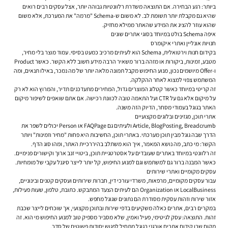
ביותר: רגע הבחירה. אם התוצאה משדרת רלוונטיות גבוהה יותר, אצל עסקים רבים רואים
שהיא גם מקבלת יותר תשומת לב. לא משום ש-Schema "מרמה" את המערכת, אלא משום
שהוא עוזר להציג את המידע שהאתר ממילא מחזיק.
איפה Schema בולט במיוחד בסוגי אתרים שונים
חנויות אונליין ואתרי איקומרס
בקידום חנות וירטואלית, Schema הוא לעיתים מרכיב כמעט בסיסי. עמוד מוצר בלי מחיר,
מטבע, זמינות, ביקורות או מזהה ברור משאיר הרבה מידע חשוב ללא הקשר. כאשר Product
ו-Offer מיושמים נכון, מנוע החיפוש מקבל תמונה מלאה יותר של מה נמכר, באילו תנאים, ומה
המשתמש צפוי למצוא לאחר ההקלקה.
זה קריטי במיוחד כאשר קטלוג המוצרים גדול, המחירים מתעדכנים תדיר, והמרוץ הוא לא רק
על מיקום אלא גם על CTR ועל התאמה טובה לכוונת רכישה. אם אתם שואפים לשיפור מיקום
האתר בגוגל בעמודי מסחר, הדיוק הזה משנה.
אתרי תוכן, מגזינים ובלוגים מקצועיים
Article, BlogPosting, Breadcrumb ולעיתים גם FAQPage או Person יכולים לשפר את
הדרך שבה גוגל מבין תוכן מערכתי. באתרי תוכן, החשיבות היא פחות "מחיר וזמינות" ויותר
הקשר: מי כתב, מה נושא המאמר, איך הוא משתלב בהיררכיית האתר, ומהו סוג הדף.
זה רלוונטי במיוחד באתרים שעובדים על אסטרטגיית תוכן, ביטויי זנב ארוך וקישורים פנימיים.
כאשר המבנה ברור גם למשתמש וגם למנוע החיפוש, קל יותר לייצר סיגנל עקבי של מומחיות.
עסקים מקומיים ואתרי שירותים
עבור עסקים מקומיים, מרפאות, משרדי עורכי דין, חברות שירותים ועסקים קטנים ובינוניים,
LocalBusiness או Organization הם לעיתים הצעד המתבקש. כתובת, טלפון, שעות פעילות,
אזור שירות וזהות עסקית מסודרת הם נתונים שגוגל מחפש.
במקרים רבים, אתרים כאלה משקיעים בדפי שירות ובתוכן מקצועי, אך שוכחים לייצר שכבת
זהות. התוצאה: עסק לגיטימי, פעיל ואמין, שלא מסביר מספיק טוב למנוע החיפוש מי הוא. זה
מקום שבו קידום אתרים אורגני בגוגל מתחיל לפגוש יסודות פשוטים של סדר.