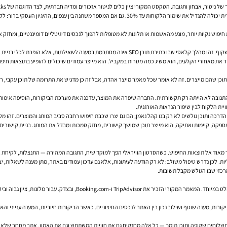
 ציין כלים לניטור אזכורים ומדיה חברתית, לצד הדוגמה של Starbucks, שהשתמשה במעקב שוטף כדי להגיב במהירות למשוב ולפרסומים שליליים.
הערך של תגובה מהירה איננו רק ביחסי ציבור. לפי הדו"ח של Deloitte שהוזכר במאמר, פעולה מיידית יכולה להגד
ת חיפוש נקיות יותר, מונע מהאשמות או תלונות לא מטופלות להפוך לנכסים דיגיטליים דומיננטיים, ומח
 את מאחורי הקלעים, הוא משיג כמה מטרות במקביל. הוא מייצר עמודים שיכולים להופיע בתוצאות חיפוש
אות. התגובה לא הייתה רק תקשורתית. החברה שיפרה את המוצר, עדכנה את מערכת הביקורות, הוסיפה אימות
יית הלקוח לבין שיפור הנראות האורגנית.
ת האספקה, קיימות ואתיקה, הוא מייצר תוכן שמושך קישורים, מחזק סמכות ומבדל את המותג. בניית קישורי
. לכן נדרש טיפול משולב: לא רק הודעה לעיתונות, אלא גם עדכון עמודים באתר, מתן מענה לשאלות, יצ
רכזי שבו הגולש מקבל תשובות.
בתיירות, מלונאות, רפואה, שירותים מקומיים ומסחר אלקטרוני, הקשר בין קידום
 ביקורות, מענה שוטף ושילוב נכון בין האתר לנכסים החיצוניים. כאשר הביקורות חיוביות, המענה עניי