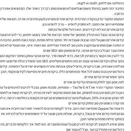
ההחלטה אם ללחוץ, לפנות או לקנות.
החיבור הזה חשוב במיוחד משום שגולשים לא פוגשים מותג רק דרך האתר שלו. הם פוגשים אותו דרך
הרחבה.
שממחיש היטב את המצב: לא מספיק להופיע — צריך להופיע נכון.
קידום אתרים הוא לא רק דירוגים. הוא ניהול שלם של נוכחות
קידום אורגני בגוגל הוא תהליך מתמשך של שיפור הנראות של אתר במנועי חיפוש, כדי להביא תנועה א
קידום אתרים נשען על כמה שכבות שעובדות יחד: מחקר מילות מפתח, הבנת כוונת חיפוש, כתיבת תוכן SEO, מבנה אתר ברור, קישורים פנימיים, בניית קישורים חיצוניים, SEO טכני, שיפור מהירות טעינה, התאמה למובייל, חוויית משתמש, מדידה שוטפת ויכולת לתקן ולדייק לאו
זו הסיבה שגם מותגים עם תקציב ותוכן טוב לא תמיד מצליחים. אם האתר איטי, אם העמודים לא מסוד
איפה עובר הגבול בין קידום אורגני, קידום ממומן וסוגי SEO שונים
כדי להבין את הקשר בין מוניטין לנראות, כדאי לעשות סדר. קידום אורגני עוסק בשיפור המיקום הט
פעילות גיאוגרפית, שבה ביקורות, פרופיל עסקי ונוכחות אזורית משפיעים ישירות על החשיפה. קידום את
ניהול מוניטין נכנס כמעט לכל אחד מהתחומים הללו. ביקורות חיוביות מסייעות לקידום מקומי. תוכ
בתוך אסטרטגיית קידום אתרים.
למה אמון הפך לחלק מהשיחה על קידום אתרים
המאמר המקורי הזכיר את E-A-T של גוגל — מומחיות, סמכות ואמון. גם בלי להיכנס לוויכוחים על טרמינולוגיה, העיקרון ברור: מנועי חיפוש מנסים להעריך לא רק אם דף כולל ביטוי מסוים, אלא אם הוא ראוי להופיע בפני משתמשים כמידע אמין ושימושי.
כאן בדיוק המוניטין נכנס למשחק. אם שם המותג מתקשר לשירות בעייתי, לביקורות קשות או לחוסר 
לפי הנתון שהובא מ-Podium, 93% מהצרכנים מושפעים מביקורות מקוונות בהחלטות רכישה. זו לא רק אינדיקציה לכוח של חוות דעת; זו תזכורת לכך שהעמוד בגוגל הוא לעיתים שלב בדיקה, לא רק שלב גילוי. המשתמש רואה את האתר, אבל גם את ההקשר שסביבו.
מה קורה כשמוניטין טוב מחזק קידום אתרים
הדוגמה של Zappos ממחישה זאת היטב. עידוד לקוחות מרוצים להשאיר חוות דעת חיובית אינו פעולה צדדית; זו דרך לייצר שכבת אמון שמחזקת גם את הנוכחות בחיפוש. כאשר משתמשים מחפשים מותג ורואים דפוס עקבי של שירות טוב, סביר יותר שהם יבחרו להקליק, לחקור ולהתקדם.
גם מבחינת קידום אתרים בגוגל, ביקורות, שאלות ותוכן שנוצר על ידי משתמשים יכולים להרחיב א
במחקר מילות מפתח ובשיפור תוכן.
מותג שיודע להקשיב לביקורות לא רק מגן על עצמו ממשברים. הוא לומד איך הלקוחות מדברים, מה מ
ניהול מוניטין מתחיל בניטור, אבל לא נגמר שם