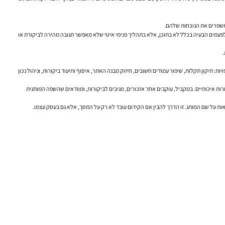
 משפרים את הנוכחות שלהם.
לפעמים הבעיה בכלל לא בתוכן, אלא בתהליך פנימי איטי שלא מאפשר תגובה מהירה לביקורת או
.
: תיקון תקלות, שיפור עמודים חשובים, חיזוק מבנה האתר, איסוף ותיעוד ביקורות, וניהול נכון
ק קישורים פנימיים, ובמידת הצורך גם בניית קישורים חיצוניים ממקורות איכותיים. במקביל, עוקבים אחר אזכורים, מגיבים לביקורות, ומוודאים שהשפה המותגית
צאות על שם המותג. זו הדרך להבין אם הקידום עובד לא רק על המסך, אלא גם בעסק עצמו.