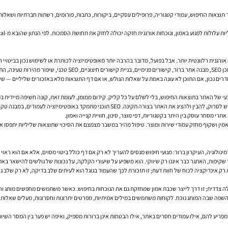
 תוצאות החיפוש, עמודי קטגוריה, פרופילים עסקיים, ביקורות, כתבות, פורומים, רשתות חברתיות ושא
ורגנית רלוונטית יותר. אבל בפועל, מדובר בהרבה יותר מאופטימיזציה לכותרת או לשימוש נכון בביטויי ח
רך זמן.
רים נכון, אם התוכן לא עונה באמת על שאלות הגולש, או אם דף התוצאות מלא באזכורים שליליים — שיפ
בעי של האתר בתוצאות החיפוש, בלי לשלם על כל קליק. קידום ממומן, לעומת זאת, קונה חשיפה מיידית במ
בתוך עולם הקידום האורגני עצמו יש כמה תחומים משלימים. SEO טכני מטפל ביכולת של מנועי חיפוש ל
רי מסחר עוסק בין היתר בקטגוריות, דפי מוצר, סינון, חוויית קנייה ואמון.
ן אמין ושקוף מחזק עמודי שירות ומוצר. טיפול מהיר במשבר מצמצם את הסיכוי שתוצאות שליליות יתפסו 
שקיפות, האתגר כבר איננו רק שיווקי. הוא משפיע על שיעורי הקלקה, על נכונות של גולשים להישאר באת
ת השפה שבה המותג נוכח. לקוחות משתמשים במילים אמיתיות, מפרטים יתרונות וחסרונות, מעלים שאלות
פריע להם, אילו עמודים חסרים באתר, אילו הבטחות אינן ברורות מספיק, ואיפה יש פער בין המסר השיוו