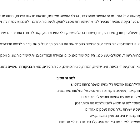
 הנוף משתנה כל הזמן: מנועי החיפוש מתעדכנים, הרגלי החיפוש משתנים, תוצאות חדשות נוצרות, ומתחרים
יש פער בין מה שהאתר מבטיח לבין מה שהשירות מסוגל לספק. לפעמים האתר בנוי לא נכון מלכתחילה. ו
פעולה בין תוכן, שירות לקוחות, פיתוח, הנהלה ושיווק. בלי החיבור הזה, קשה לבנות נראות יציבה באמת
לו ביטויים מייצרים חשיפה, ומה רואים כשמחפשים את שם המותג בגוגל. משם עוברים לבניית סדר עדיפויות
לאחר מכן מגיע שלב הביצוע: כתיבת תוכן SEO שמותאם לכוונת חיפוש, אופטימיזציה למנועי חיפוש ברמת העמוד, טיפול ב-SEO טכני, חיזו
גנית, עמודי כניסה, זמני שהייה, המרות, סוגי חיפושים, איכות הלידים, מגמות בביקורות ושינויים בתו
למה זה חשוב
דיל תנועה אורגנית רלוונטית ומשפר נראות בחיפוש
זק אמון, מצמצם נזק תדמיתי ומשפיע על החלטות משתמשים
לב נראות עם אמינות ומסייע לבסס סמכות
פשר למנועי חיפוש להבין ולהציג את האתר נכון
פיע ישירות על חשיפה לעסקים אזוריים
זק גם דירוגים וגם אמון ברגע הקנייה
פשרת לשפר את האסטרטגיה על בסיס נתונים ולא תחושות