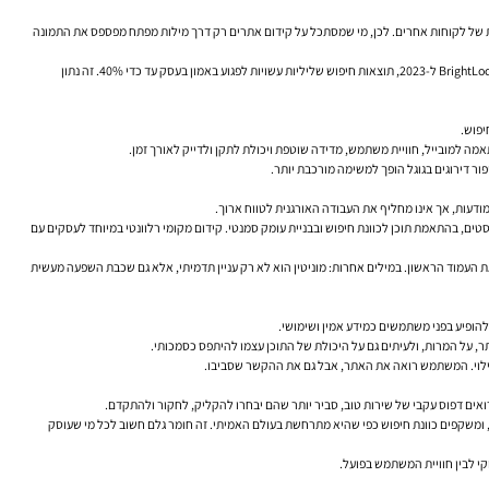
לות של לקוחות אחרים. לכן, מי שמסתכל על קידום אתרים רק דרך מילות מפתח מפספס את התמונה
הטקסט המקורי צדק בנקודה המרכזית: קידום אתרים ומוניטין מקוון מזינים זה את זה. תוצאות שליליות עלולות לפגוע באמון, ונוכחות אורגנית חזקה יכולה לחזק את תחושת הסמכות. לפי הנתון שהובא מ-BrightLocal ל-2023, תוצאות חיפוש שליליות עשויות לפגוע באמון בעסק עד כדי 40%. זה נתון
יפוש.
ור דירוגים בגוגל הופך למשימה מורכבת יותר.
ודעות, אך אינו מחליף את העבודה האורגנית לטווח ארוך.
סרוק, להבין ולהציג את האתר בצורה תקינה. SEO תוכני מתמקד באופטימיזציה לעמודים, במבנה טקסטים, בהתאמת תוכן לכוונת חיפוש ובבניית עומק סמנטי. קידום מקומי רלוונטי במיוחד לעסקים עם
את העמוד הראשון. במילים אחרות: מוניטין הוא לא רק עניין תדמיתי, אלא גם שכבת השפעה מעשית
ר, על המרות, ולעיתים גם על היכולת של התוכן עצמו להיתפס כסמכותי.
, ומשקפים כוונת חיפוש כפי שהיא מתרחשת בעולם האמיתי. זה חומר גלם חשוב לכל מי שעוסק
קי לבין חוויית המשתמש בפועל.