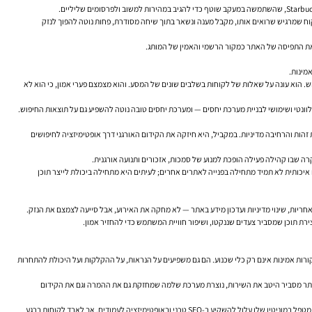
יל את שימור הלקוחות עד 30%. גם אם המספר משתנה בין ענפים, ההיגיון העסקי ברור: לקוח שמרגיש שרואים אותו, מקבל מענה ונשאר בתוך שיחה מסודרת, פחות נוטה להפוך לנזק
זק את התפיסה של האתר כמקור הרשמי והאמין של המותג.
. הוא עונה על שאלות של לקוחות בשלבים שונים של המסע. והוא מצמצם פערי אמון, כי הוא לא
 זהות והרחיבה מדיניות. במקביל, היא חיזקה את הקידום האורגני דרך אופטימיזציה לחיפושים
ם איכותית לא תמיד מתחילה בפנייה לאתרים אחרים; לעיתים היא מתחילה ביכולת לייצר תוכן
ירת תוכן שמסביר צעדים שננקטו, ושיפור חוויית המשתמש כדי להחזיר אמון.
 אתרים למוניטין בולט במיוחד. המאמר המקורי הזכיר את TripAdvisor ו-Booking.com, ובצדק. עבור מלונות, ציון גבוה וביקורות אמינות אינם רק כלי שכנוע. הם גם משפיעים על הנראות, על ההקלקות ועל היכולת להתחרות
ני והאתר מסביר היטב את השירות, נוצרת מערכת שלמה שמחזקת גם את ההמרה וגם את הקידום
בקידום אתרי מסחר, התמונה דומה. דפי מוצר עם חוות דעת, שאלות ותשובות, מפרט ברור, מדיניות משלוחים שקופה ותוכן תומך — כל אלה מחזקים גם את חוויית המשתמש וגם את האמון. אתר מסחר שלא מטפל במוניטין שלו עלול להשקיע ב-SEO טכני ובאופטימיזציה לעמודים, אך לאבד לקוחות ברגע