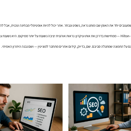
שמעצבים יחד את האופן שבו מותג נראה, נשפט ונבחר. אתר יכול להיות אופטימלי מבחינה טכנית, אבל להיפ
החברות שהוזכרו במאמר המקורי — מ-Airbnb ו-Glossier ועד Patagonia, Starbucks, Marriott ו-Hilton — ממחישות בדרכן את אותו עיקרון: נראות א
 גם על התמונה שמתגלה סביבם. שם, בדיוק, קידום אתרים מתחבר למוניטין — ושם נבנה היתרון האמיתי.