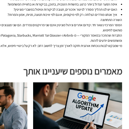
איפה הפער הגדול ביותר כרגע: בתשתית הטכנית, בתוכן, בביקורות או בחוויית המשתמש?
האם יש לנו תהליך מסודר לניטור אזכורים, תגובה לביקורות וטיפול במשברי מוניטין?
איך אנחנו מודדים הצלחה: רק לפי מיקומים, או גם לפי איכות תנועה, פניות, אמון והמרות?
השורה התחתונה
המסר המרכזי נשאר חד: קידום אתרים וניהול מוניטין אינם שני פרויקטים נפרדים. הם שני מנגנונים 
מותאם לחיפוש.
ומשתמשים יודעים לזהות.
מי שמבקש לבנות נוכחות אורגנית חזקה לאורך זמן צריך לחשוב רחב: לא רק על ביטויי חיפוש, אלא
מאמרים נוספים שיעניינו אותך