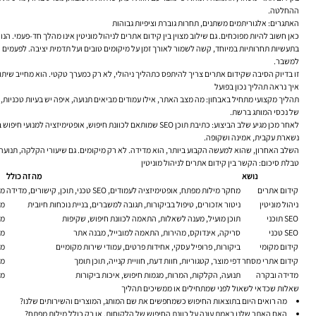
ההחלטה.
האתגרים: אלגוריתמים משתנים, תחרות גוברת וציפיות גבוהות
כאן חשוב להיות מפוכחים. גם שילוב מצוין בין קידום אתרים לניהול מוניטין אינו מהלך חד-פעמי.
בתעשיות תחרותיות במיוחד, קשה לשמור לאורך זמן על מיקומים טובים ועל תדמית יציבה. לפעמים 
למשבר.
זו בדיוק הסיבה שקידום אתרים צריך להיתפס כתהליך ניהולי, לא רק כמערך טקטי. הוא מחייב שיתוף 
איך נראה תהליך נכון בפועל
תהליך מקצועי מתחיל באבחון: מה מצב האתר, אילו עמודים מביאים תנועה, איפה יש בעיות טכניות, אי
של נכסי המותג ברשת.
נשארת עקבית, אמינה ושקופה.
השלב האחרון, שהוא למעשה הקבוע ביותר, הוא מדידה. לא רק מיקומים. גם שיעורי הקלקה, תנועה אור
טבלת סיכום: הקשר בין קידום אתרים לניהול מוניטין
נושא
מה זה כולל
קידום אתרים
מחקר מילות מפתח, אופטימיזציה לעמודים, SEO טכני, תוכן, קישורים, מדידה
מג
ניהול מוניטין
ניטור אזכורים, טיפול בביקורות, תגובה למשברים, בניית נוכחות חיובית
מח
SEO תוכני
תוכן מועיל, מענה לשאלות, התאמה לכוונת חיפוש, שקיפות
מש
SEO טכני
סריקה, אינדוקס, מהירות, התאמה למובייל, מבנה אתר
מא
קידום מקומי
ביקורות, פרופיל עסקי, אחידות פרטים, עמודי שירות מקומיים
מש
קידום אתרי מסחר
דפי מוצר, קטגוריות, חוות דעת, חוויית קנייה, תוכן תומך
מח
מדידה ובקרה
תנועה, הקלקות, המרות, מגמות חיפוש, איכות ביקורות
מא
שאלות שכדאי לשאול לפני שמתחילים או ממשיכים תהליך
מה רואים היום בתוצאות החיפוש כשמחפשים את שם המותג, המוצרים והשירותים שלנו?
האם האתר שלנו באמת עונה על כוונת החיפוש של הלקוחות, או רק כולל מילות מפתח?