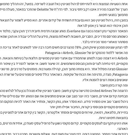
אחת הטעויות הנפוצות היא להתייחס לניהול מוניטין כאל תגובה לשריפה. בפועל, זהו תהליך מתמשך של ניטור, אבחון ותגובה. הטקסט המקורי
מתמשך במנועי חיפוש.
במובן הזה, ניהול מוניטין טוב הוא גם עבודת תשתית של קידום אתרים. הוא מסייע לשמור על תוצאו
תוכן איכותי הוא הגשר בין אמון לנראות
המאמר המקורי נתן דוגמה נכונה עם Everlane: מותג שבונה תדמית חיובית דרך תוכן עקבי, מלמד ושקוף. זהו מהלך קלאסי שבו כתיבת תוכן SEO אינה מסתכמת במענה לשאילתות, אלא הופכת לכלי בניית אמינות.
כשמותג מפרסם מדריכים, הסברים, תשובות לשאלות נפוצות, מידע על תהליכי עבודה או תוכן שמאיר
מסתתר מאחורי מסר מכירתי בלבד.
לפי הנתון שצוטט ממכון שיווק תוכן, 78% מהצרכנים חשים חיבה רבה יותר למותגים לאחר צריכת התוכן שהם מייצרים. זה לא אומר שכל מאמר מייצר אהדה, אבל זה כן מדגיש את התרומה של תוכן עקבי, רלוונטי ושימושי לבניית מערכת יחסים — ומערכת יחסים טובה נוטה להשפיע גם על תוצאות החיפוש.
מה אפשר ללמוד מהמקרים של Airbnb, Glossier ו-Patagonia
Airbnb היא דוגמה טובה למותג שהתמודד עם אתגרי מוניטין ממשיים: תלונות על בטיחות והונ
מקומיים, דפי נחיתה לערים ותוכן מבוסס משתמשים. זה שיעור חשוב: אי אפשר להפריד בין שיפור חוו
Glossier מציגה מסלול אחר. היא צמחה מתוך תוכן, קהילה ומעורבות. פוסטים על מרכיבים, סרטוני הדרכה ותוכן גולשים לא רק בנו קהל נאמן; הם גם יצרו שכבת חיפוש רחבה סביב המותג והמוצרים. זהו מקרה שבו קהילה פעילה הופכת למנוע של סמכות, אזכורים ותנועה אורגנית.
Patagonia, מצדה, מדגימה את הכוח של שקיפות. כשהאתר כולל סיפורים מפורטים על שרשר
שאנשים באמת רוצים להפנות אליו.
ומה קורה בזמן משבר
הדוגמה של United Airlines מדגישה עיקרון חשוב: משבר מוניטין שלא מנוהל נכון עלול לגלוש מהר מאוד אל תוצאות החיפוש. כשהסרטון הוויראלי הפך למוקד שיח, התגובה המהירה — התנצלות, לקיחת אחריות, שינוי מדיניות ועדכון מידע באתר — לא מחקה את האירוע, אבל סייעה לצמצם את הנזק.
מבחינת קידום אתרים, משבר כזה יוצר מצב שבו אנשים מחפשים את שם המותג יחד עם מילים שליליות
ניהול משבר טוב אינו מסתיר מידע. הוא מסדר אותו, נותן הקשר, ומחזיר את האתר להיות המקום המ
בתחומים מקומיים ומבוססי ביקורות, החיבור אפילו חזק יותר
בתוצאות חיפוש רוויות.
אותו היגיון תקף גם לעסקים מקומיים. קידום מקומי נשען על פרופיל עסקי מעודכן, אחידות פרטים,
האורגני.