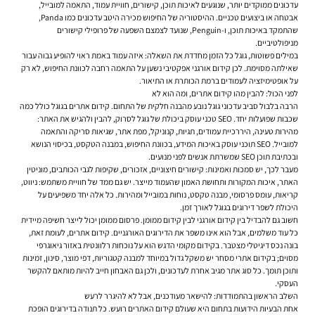
עדכונים ממוקדים יותר, שנוגעים לאיכות תוכן, קישורים, חוויית עמוד, התאמה למובייל,
אבטחה או ביצועים טכניים. ההיסטוריה של החיפוש מכירה היטב עדכונים כמו Panda,
שהתמקד באיכות תוכן, ו-Penguin, שנועד לצמצם השפעה של פרופילי קישורים
מניפולטיביים.
במילים פשוטות, גוגל כל הזמן מחדדת את השאלה: איזה עמוד באמת ראוי להופיע גבוה עבור
שאילתה מסוימת. לכן קידום אורגני אפקטיבי נשען על התאמה רחבה לכוונת החיפוש, לא רק
על אופטימיזציה לעמודים ברמת הכותרת או התיאור.
לפני הכול: להבין מהו קידום אתרים, ומה הוא לא
הרבה בלבול סביב עדכוני גוגל נובע מהבנה חלקית של התחום. קידום אתרים בגוגל כולל כמה
שכבות שפועלות יחד. SEO טכני עוסק ביכולת של גוגל לסרוק, להבין ולהגיש את האתר:
מהירות טעינה, היררכיית עמודים, תגיות, קנוניקל, מפת אתר, שגיאות סריקה והתאמה
למובייל. SEO תוכני עוסק באיכות המידע, בכוונת החיפוש, במבנה הטקסט, בכיסוי הנושא
ובכתיבת תוכן SEO שמשרתת אנשים לפני מנועים.
מעבר לכך, יש סמכות ואמינות: קישורים חיצוניים, אזכורים, שקיפות לגבי הכותבים, מוניטין
האתר, איכות המקורות ותחושת האמון שהעמוד מייצר. יש גם ממד של חוויית משתמש: ניווט,
קריאות, עומס פרסומי, מבנה טקסט, נוחות במובייל ומהירות. כל אלה יחד משפיעים על
היכולת לשפר דירוגים בגוגל לאורך זמן.
חשוב גם להבדיל בין קידום אורגני לבין קידום ממומן. פרסום ממומן יכול לייצר חשיפה מיידית
כל עוד משלמים, אבל הוא אינו משפר את הדירוגים האורגניים. קידום אתרים, לעומת זאת,
בונה נכס דיגיטלי מצטבר. בקידום מקומי הדגש הוא על נוכחות רלוונטית באזור גיאוגרפי
מסוים; בקידום אתרי מסחר יש משקל גדול במיוחד למבנה קטגוריות, דפי מוצר, סינון, זמינות
ותוכן תומך. כל סוג אתר מגיב אחרת לעדכונים, ולכן גם האבחון חייב להיות מותאם להקשר
העסקי.
השלב הראשון בהתמודדות: להישאר מעודכנים, אבל לא להיגרר לרעש
אחת הבעיות הידועות בתחום היא שעולם קידום האתרים רועש. כל תנודה בדירוגים הופכת