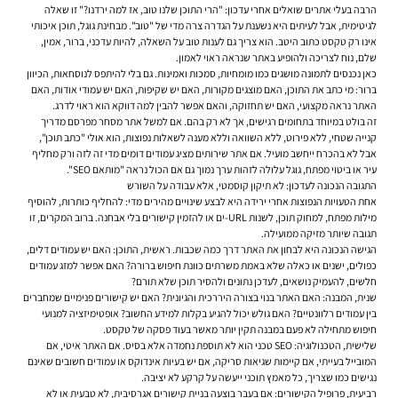
הרבה בעלי אתרים שואלים אחרי עדכון: "הרי התוכן שלנו טוב, אז למה ירדנו?" זו שאלה
לגיטימית, אבל לעיתים היא נשענת על הגדרה צרה מדי של "טוב". מבחינת גוגל, תוכן איכותי
אינו רק טקסט כתוב היטב. הוא צריך גם לענות טוב על השאלה, להיות עדכני, ברור, אמין,
שלם, נוח לצריכה ולהופיע באתר שנראה ראוי לאמון.
כאן נכנסים לתמונה מושגים כמו מומחיות, סמכות ואמינות. גם בלי להיתפס לנוסחאות, הכיוון
ברור: מי כתב את התוכן, האם מוצגים מקורות, האם יש שקיפות, האם יש עמודי אודות, האם
האתר נראה מקצועי, האם יש תחזוקה, והאם אפשר להבין למה דווקא הוא ראוי לדרג.
זה בולט במיוחד בתחומים רגישים, אך לא רק בהם. אם למשל אתר מסחר מפרסם מדריך
קנייה שטחי, ללא פירוט, ללא השוואה וללא מענה לשאלות נפוצות, הוא אולי "כתב תוכן",
אבל לא בהכרח ייחשב מועיל. אם אתר שירותים מציג עמודים דומים מדי זה לזה ורק מחליף
עיר או ביטוי מפתח, גוגל עלולה לזהות ערך נמוך גם אם הכול נראה "מותאם SEO".
התגובה הנכונה לעדכון: לא תיקון קוסמטי, אלא עבודה על השורש
אחת הטעויות הנפוצות אחרי ירידה היא לבצע שינויים מהירים מדי: להחליף כותרות, להוסיף
מילות מפתח, למחוק תוכן, לשנות URL-ים או להזמין קישורים בלי אבחנה. ברוב המקרים, זו
תגובה שיותר מזיקה ממועילה.
הגישה הנכונה היא לבחון את האתר דרך כמה שכבות. ראשית, התוכן: האם יש עמודים דלים,
כפולים, ישנים או כאלה שלא באמת משרתים כוונת חיפוש ברורה? האם אפשר למזג עמודים
חלשים, להעמיק נושאים, לעדכן נתונים ולהסיר תוכן שלא תורם?
שנית, המבנה: האם האתר בנוי בצורה היררכית והגיונית? האם יש קישורים פנימיים שמחברים
בין עמודים רלוונטיים? האם גולש יכול להגיע בקלות למידע החשוב? אופטימיזציה למנועי
חיפוש מתחילה לא פעם במבנה תקין יותר מאשר בעוד פסקה של טקסט.
שלישית, הטכנולוגיה: SEO טכני הוא לא תוספת נחמדה אלא בסיס. אם האתר איטי, אם
המובייל בעייתי, אם קיימות שגיאות סריקה, אם יש בעיות אינדוקס או עמודים חשובים שאינם
נגישים כמו שצריך, כל מאמץ תוכני ייעשה על קרקע לא יציבה.
רביעית, פרופיל הקישורים: אם בעבר בוצעה בניית קישורים אגרסיבית, לא טבעית או לא