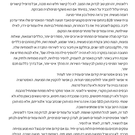
רלוונטית, זהו זמן טוב לבדוק את המצב. לא כל קישור חלש הוא סכנה, אבל פרופיל קישורים
בעייתי עלול להכביד על האתר, במיוחד אם הוא משקף מניפולציה מובהקת.
דוגמה מעשית: איך נראה טיפול נכון אחרי פגיעה
נניח שאתר B2B בתחום שירותים מקצועיים מאבד תנועה לעמודי המאמרים שלו אחרי עדכון
ליבה. במקום לשכתב מיד את כל הכותרות, הצוות מתחיל בניתוח: אילו עמודים ירדו, לאילו
שאילתות, ואיזה עמודים של מתחרים תפסו את המקום.
הבדיקה מגלה שהעמודים המתחרים ארוכים יותר, מסודרים יותר, כוללים דוגמאות, שאלות
נפוצות, הצגת כותב ונקודת מבט מעשית. באתר שנפגע, לעומת זאת, חלק מהתכנים כלליים
מדי, חלקם נכתבו לפני שנים, ובחלקם אין חיבור ברור לשירותי החברה או למומחיות שלה.
התגובה הנכונה במקרה כזה לא תהיה "להוסיף מילה פה ומילה שם", אלא לבנות מחדש את
שכבת הידע באתר: לעדכן מאמרים, להעמיק, להסיר כפילויות, להציג מומחיות ולחזק את
הקישור הפנימי בין התוכן לבין עמודי השירות. זה מהלך איטי יותר, אבל בדרך כלל גם חכם
יותר.
איך בונים אסטרטגיית קידום אתרים עמידה יותר לעתיד
אי אפשר לחסן אתר לחלוטין מפני תנודות. כן אפשר להקטין את הפגיעות. האסטרטגיה
הנכונה בנויה על יציבות ולא על ניצול פרצות.
הבסיס הוא תוכן מקורי, שימושי ורלוונטי. זה אומר מחקר מילות מפתח שמתחיל מהבנת
הקהל ולא רק מנפח חיפושים, כתיבה שמכבדת כוונת חיפוש, וכיסוי נושאים באופן מלא ולא
שטחי. כתיבת תוכן SEO טובה אינה נראית כמו תוכן שנכתב עבור אלגוריתם, אלא כמו תוכן
שנבנה היטב עבור אדם שמחפש תשובה.
לצד זה, חשוב לנהל תחזוקה שוטפת. לעבור על עמודים ישנים, לבדוק מה איבד רלוונטיות,
לשפר אופטימיזציה לעמודים חשובים, לעדכן קישורים פנימיים, לזהות עמודים חלשים ולבחון
אם להשאיר, לשדרג, לאחד או להסיר.
עסקים חכמים גם מפחיתים תלות בערוץ יחיד. גם אם קידום אתרים בגוגל הוא מנוע צמיחה
מרכזי, לא נכון שכל התנועה תגיע רק ממנו. מותג חזק, רשימות דיוור, תנועה ישירה, קהילה