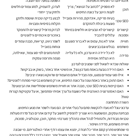
אלגוריתם
הרלוונטיות והאמינות
השפעה בפועל לפני תגובה
לא מספיק "לכתוב על הנושא"; צריך
לעדכן, להעמיק, למזג עמודים חלשים
תוכן
לענות היטב על כוונת החיפוש
ולחזק ערך ייחודי
בעיות סריקה, אינדוקס, מהירות ומובייל
לבצע בדיקה טכנית שוטפת ולתקן
SEO טכני
פוגעות ביכולת להתקדם
תקלות בסיסיות ומבניות
קישורים
קישורים לא טבעיים או חלשים במיוחד
לבדוק פרופיל קישורים ולהתמקד
וסמכות
עלולים להכביד
באזכורים איכותיים ורלוונטיים
חוויית
אתר לא נוח, עמוס או לא ברור פוגע גם
לשפר ניווט, קריאות, מבנה עמודים
משתמש
בגולש וגם בביצועים
ונוחות במובייל
לא כל ירידה היא עדכון, ולא כל עלייה
לנתח נתונים לפי סוג עמוד, שאילתה,
מדידה
היא הצלחה אמיתית
מגמה ותרומה עסקית
שאלות שכדאי לשאול לפני שמגיבים לעדכון
האם הירידה נובעת באמת מעדכון גוגל, או משינוי אחר באתר, בשוק או בביקוש?
אילו סוגי עמודים נפגעו, ומה מבדיל אותם מהעמודים שדווקא נשארו יציבים?
האם התוכן באתר באמת עונה על כוונת החיפוש, או רק משתמש בביטויי מפתח רלוונטיים?
האם קיימות בעיות SEO טכני, מבנה אתר או חוויית משתמש שמחלישות את הביצועים?
האם האסטרטגיה האורגנית שלי נשענת על ערך אמיתי ומתמשך, או על טקטיקות קצרות
טווח?
השורה התחתונה
עדכוני גוגל לא נועדו להקשות סתם על בעלי אתרים. הם נועדו לשפר את מנוע החיפוש.
מבחינת עסקים, המשמעות היא שצריך להפסיק לחשוב על קידום אתרים כעל סדרת פעולות
טכניות מבודדות, ולהתחיל לנהל אותו כתהליך מערכתי: מחקר, תוכן, טכנולוגיה, סמכות,
חוויית משתמש, מדידה ושיפור.
מי שמחפש פתרון קסם אחרי כל תנודה, ימצא את עצמו רודף אחרי האלגוריתם. מי שבונה
אתר טוב יותר, ברור יותר, מהיר יותר, אמין יותר ומועיל יותר, ייהנה בדרך כלל מיציבות גבוהה