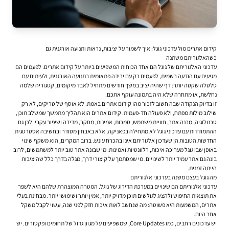
קידום אתרים מול עדכוני גוגל: איך לשמור על יציבות, נראות ותנועה אורגנית גם
כשהאלגוריתם משתנה
עדכוני האלגוריתם של גוגל הם אחד הכוחות המשפיעים ביותר על קידום אתרים. לפעמים הם
מגיעים עם הודעה רשמית, לפעמים רק עם ירידה פתאומית בתנועה האורגנית, ולעיתים עם
טלטלה שקטה יותר: דף שהיה יציב במשך חודשים מתחיל לאבד מיקומים, קטגוריה שלמה
נחלשת, או מתחרה שלא היה בתמונה עוקף אתכם.
זו בדיוק הנקודה שבה חשוב לזכור מהו קידום אתרים באמת. לא אוסף של טריקים, לא רק
שילוב מילות מפתח, ולא פעולה חד-פעמית. קידום אתרים הוא תהליך מתמשך שמשלב תוכן,
טכנולוגיה, מבנה אתר, חוויית משתמש, סמכות, אמינות, מחקר, מדידה ושיפור עקבי. לכן גם
ההתמודדות עם עדכוני גוגל לא מתחילה בפאניקה, אלא באבחון מסודר ובחשיבה אסטרטגית.
החדשות הטובות הן שעדכון אלגוריתם אינו בהכרח עונש. ברוב המקרים, הוא משקף שינוי
באופן שבו גוגל מעריכה איכות, רלוונטיות ואמינות. מי שבונה אתר טוב יותר למשתמשים, לרוב
בונה גם אתר עמיד יותר לשינויים. מי שמסתמך על קיצורי דרך, מגלה בדרך כלל שהיציבות
הייתה זמנית.
מה גוגל בעצם משנה בעדכוני אלגוריתם
עדכוני אלגוריתם הם שינויים במערכת הדירוג של גוגל. המטרה המוצהרת שלהם היא לשפר
את תוצאות החיפוש ולהציג לגולשים תוכן מדויק יותר, אמין יותר ושימושי יותר. מבחינת בעלי
אתרים, המשמעות היא פשוטה: מה שנחשב לאות איכות חזק לפני שנה, עשוי לקבל משקל
אחר היום.
יש עדכונים רחבים, כמו Core Updates, שמשפיעים על מגוון גדול של תחומים ופקטורים. יש