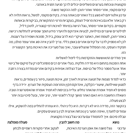
מקצועית ונוכחות בערוצים משלימים יכולים לרכך פגיעה זמנית באורגני.
קידום מקומי, אתרי מסחר ואתרי תוכן: למה ההקשר משנה
עדכון אלגוריתם לא פוגע בכל האתרים באותה צורה. בקידום מקומי, למשל, נראות תלויה לא
רק באתר אלא גם באיכות פרופיל העסק, בעקביות פרטי ההתקשרות, בביקורות ובאותות
מקומיים. בקידום אתרי מסחר, גוגל רגישה במיוחד לאיכות דפי קטגוריה, לתוכן דליל,
לפילטרים שיוצרים כפילויות, לבעיות אינדוקס ולהיעדר מידע תומך שמסייע להחלטת רכישה.
באתרי תוכן, לעומת זאת, האתגר העיקרי הוא לרוב עומק, בידול, סמכות ושמירה על רעננות.
לכן לא מספיק לדבר על קידום אתרים באופן כללי. צריך להבין איזה סוג אתר עומד מולנו, מה
תפקידו העסקי, מה המסלול שהגולש עובר, ואיך גוגל מעריכה את האיכות בתוך הקטגוריה
הזו.
איך מודדים התאוששות והתקדמות בלי ליפול לאשליות
אחת הסכנות בתחום היא מדידה חלקית. בעלי אתרים רבים מסתכלים רק על מיקום של ביטוי
אחד או על מספר כולל של כניסות. אבל הצלחה אמיתית בקידום אתרים נמדדת בצורה רחבה
יותר.
כדאי למדוד מגמות של תנועה אורגנית לאורך זמן, איכות תנועה, פיזור בין עמודים, נראות
למגוון שאילתות, שיעורי הקלקה, אינדוקס תקין והתרומה העסקית של הערוץ. ירידה בדף
מסוים לא תמיד אומרת שהאתר נחלש. עלייה בכניסות לא תמיד אומרת שהאסטרטגיה טובה.
השאלה החשובה היא האם האתר מושך קהל רלוונטי יותר, יציב יותר, ובעל סיכוי גבוה יותר
לבצע פעולה.
בהקשר הזה, מדידה היא לא רק דוח. היא כלי ניהולי. היא עוזרת להחליט במה להשקיע, אילו
עמודים לתעדף, ואיפה הפער בין נוכחות אורגנית לבין ביצועים עסקיים.
טבלת סיכום: איך להתמודד עם עדכוני גוגל בצורה מקצועית
נושא
מה חשוב להבין
פעולה מומלצת
עדכוני
גוגל משנה את אופן הערכת האיכות,
לעקוב אחרי מקורות רשמיים ולבחון