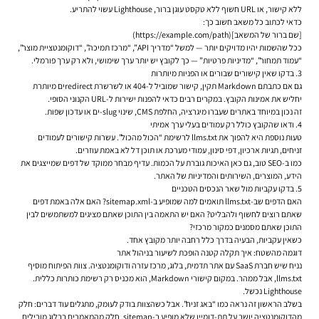
ללא קישור, או URL חשוף ללא טקסט עוגן ברור, Lighthouse עשוי להתריע.
כדאי לכתוב כל משאב חשוב כך:
[שם ברור של המשאב](https://example.com/path)
ככל שהשמות יהיו מדויקים יותר — למשל “מדריך API”, “מרכז תמיכה”, “דוקומנטציית מוצר”,
“עמוד תמחור”, “מדיניות פרטיות” — כך לקובץ יש יותר ערך שימושי, ולא רק ערך פורמלי.
3. בדקו שאין קישורים שבורים או הפניות מיותרות
גם אם כתבתם Markdown תקין, קישור שמוביל ל-404 או לשרשרת redirectים מיותרת
יחליש את אמינות הקובץ. במקרים רבים כדאי להפנות ישירות ל-URL הקנוני הסופי.
זה נכון במיוחד באתרים שעברו מיגרציה, החלפת CMS, שינוי slug-ים או עדכון שפות.
4. ודאו שהקובץ כולל רק עמודים בעלי ערך אמיתי
טעות נוספת היא להפוך את llms.txt לרשימת “הכול מהכול”. עשרות קישורים לעמודים
זניחים, תגיות ארכיון, דפי סינון, עמודי מערכת או תוכן דל לא באמת עוזרים.
כמו ב-SEO טוב, גם כאן האיכות גוברת על הכמות. עדיף מבחר ממוקד של דפים שמייצגים את
הידע, המוצרים, השירותים והמדיניות של האתר.
5. בדקו עקביות מול שאר הנכסים הטכניים
האם הדפים שב-llms.txt תואמים למה שמופיע ב-sitemap.xml? האם אלה באמת דפים
שאתם רוצים לחשוף ולהבליט? האם יש התאמה בין התוכן שאתם מציגים למשתמשים לבין
התוכן שאתם מסמנים כמקור מרכזי?
כשאין עקביות, הבעיה בדרך כלל רחבה יותר מקובץ אחד.
דוגמה מהשטח: איך תקלה קטנה הופכת לשיעור בניהול אתר
נניח שיש חברת SaaS עם אתר תדמית, בלוג, מרכז עזרה ודוקומנטציה. צוות הפיתוח מוסיף
llms.txt, אבל ממהר. במקום קישורי Markdown, הוא מכניס רק רשימת כותרות כללית.
Lighthouse נכשל.
בשלב הראשון זה נראה כמו “באג זניח”. אבל כשהצוות בודק לעומק, מתגלים עוד דברים: חלק
מהדוקומנטציה יושב על תת-דומיין שלא מופיע ב-sitemap, חלק מהמאמרים בבלוג מובילים