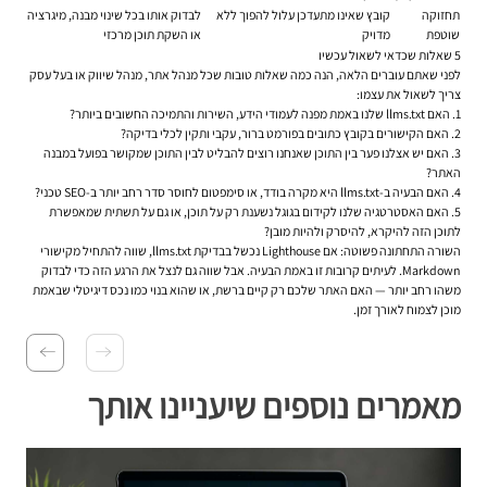
תחזוקה
קובץ שאינו מתעדכן עלול להפוך ללא
לבדוק אותו בכל שינוי מבנה, מיגרציה
שוטפת
מדויק
או השקת תוכן מרכזי
5 שאלות שכדאי לשאול עכשיו
לפני שאתם עוברים הלאה, הנה כמה שאלות טובות שכל מנהל אתר, מנהל שיווק או בעל עסק
צריך לשאול את עצמו:
האם llms.txt שלנו באמת מפנה לעמודי הידע, השירות והתמיכה החשובים ביותר?
האם הקישורים בקובץ כתובים בפורמט ברור, עקבי ותקין לכלי בדיקה?
האם יש אצלנו פער בין התוכן שאנחנו רוצים להבליט לבין התוכן שמקושר בפועל במבנה
האתר?
האם הבעיה ב-llms.txt היא מקרה בודד, או סימפטום לחוסר סדר רחב יותר ב-SEO טכני?
האם האסטרטגיה שלנו לקידום בגוגל נשענת רק על תוכן, או גם על תשתית שמאפשרת
לתוכן הזה להיקרא, להיסרק ולהיות מובן?
השורה התחתונה פשוטה: אם Lighthouse נכשל בבדיקת llms.txt, שווה להתחיל מקישורי
Markdown. לעיתים קרובות זו באמת הבעיה. אבל שווה גם לנצל את הרגע הזה כדי לבדוק
משהו רחב יותר — האם האתר שלכם רק קיים ברשת, או שהוא בנוי כמו נכס דיגיטלי שבאמת
מוכן לצמוח לאורך זמן.
מאמרים נוספים שיעניינו אותך