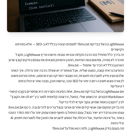
Lighthouse נכשל בבדיקת llms.txt? לפעמים הבעיה בכלל לא ב-SEO — אלא בפורמט
הקישורים
זה בדרך כלל מתחיל כמו הרבה תקלות טכניות טובות: מישהו מריץ Lighthouse, מקבל
אזהרה לא צפויה, ופתאום צוות הפיתוח, התוכן והשיווק מוצאים את עצמם בודקים קובץ שרוב
הארגון בכלל לא הכיר עד אתמול — llms.txt.
ההודעה נראית קטנה, כמעט שולית. אבל מאחוריה יש שאלה הרבה יותר גדולה: איך האתר
שלכם מציג מידע למערכות חיצוניות, מה מנגנוני הסריקה מבינים ממנו, ואיפה פורמט פשוט
לכאורה פוגש חשיבה רחבה יותר על SEO טכני, נגישות תוכן, מבנה אתר וניהול נכסים
דיגיטליים?
אם Lighthouse נכשל בבדיקת llms.txt, אחת הסיבות הסבירות היא שחסרים בקובץ קישורי
Markdown תקינים. זה נשמע שולי. בפועל, זו דוגמה קלאסית לפער בין “יש לנו את הקובץ”
לבין “הקובץ באמת שמיש, עקבי וקריא לכלי בדיקה”.
וזה בדיוק המקום שבו אנשי
קידום אתרים אורגני בגוגל
צריכים להרים גבה. כי גם אם llms.txt
עצמו אינו גורם דירוג ישיר בגוגל, עצם הטיפול בו חושף משהו עמוק יותר על רמת הסדר הטכני
באתר, על איכות התיעוד, ועל היכולת של המותג להנגיש את התוכן שלו למערכות חיפוש, AI
וכלי ניתוח.
מה בעצם בודק Lighthouse, ולמה הוא נופל על llms.txt?