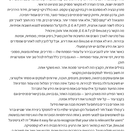
להפניות ישנות, ומרכז העזרה לא מקושר מספיק טוב מהניווט הראשי.
פתרון הבעיה לא מסתכם אז רק בתיקון קובץ טקסט. הוא כולל ניקוי קישורים, חידוד היררכיית
תוכן, עדכון הפניות, וחיזוק קישורים פנימיים בין עמודי מוצר, מדריכים ועמודי תמיכה.
התוצאה? לא “קסם SEO”, אלא אתר מסודר יותר. ובאתרים רבים, סדר כזה תומך לאורך זמן
ביכולת לשפר תנועה אורגנית, לחזק E-E-A-T, ולהקל על המשתמש למצוא תשובות אמיתיות.
מה הקשר בין llms.txt לבין E-E-A-T, סמכות אתר ותוכן איכותי?
גוגל מדגישה לאורך השנים את החשיבות של תוכן מועיל, ניסיון אמיתי, מומחיות, אמינות
ובהירות. היא לא אומרת ש-llms.txt הוא אות דירוג. אבל קל להבין למה לאתרים שמסדרים
היטב את הידע שלהם יש יתרון תפעולי.
כאשר אתר יודע להצביע בבירור על עמודי המפתח שלו — מדריכים, שאלות נפוצות, מסמכי
מדיניות, דפי שירות, עמודי מומחיות — הוא גם בדרך כלל מצליח לנהל טוב יותר אסטרטגיית
תוכן.
במילים אחרות, הקובץ הזה לא מייצר סמכות אתר. הוא משקף אותה.
זה חשוב במיוחד לעסקים עם תוכן מקצועי
אם אתם עוסקים ברפואה, משפטים, פיננסים, תוכנה, שירותים לעסקים או מסחר אלקטרוני,
יש חשיבות גדולה במיוחד לבהירות. מי כותב? איפה המדריך המלא? מהו עמוד המדיניות?
איפה התיעוד המעודכן? אילו עמודים באמת מייצגים את הידע של החברה?
כאשר המידע הזה מאורגן היטב — גם במבנה האתר, גם בניווט, גם בקישורים פנימיים וגם
בקבצי עזר — קל יותר לבנות נראות דיגיטלית אמינה.
מה אומרים בכירים בתחום על חשיבות מבנה ונגישות מידע?
ג'ון מולר מגוגל חזר לא פעם על הקו העקרוני שלפיו כדאי להתמקד ביצירת אתר שנגיש וברור
גם למשתמשים וגם למנועי חיפוש. באחת ההתייחסויות המוכרות שלו הוא ניסח זאת בפשטות:
“Make it easy for us to recognize that your site is relevant for users.” זה לא ציטוט על
llms.txt, אבל הוא כן מתאר היטב את הרעיון: בהירות מבנית היא לא קוסמטיקה.
גם מרטין ספליט מגוגל, בהרצאות ובהסברים טכניים שונים, מדגיש שוב ושוב את חשיבות ה-