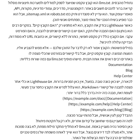
נתחיל מהבסיס. llms.txt הוא קובץ טקסט שמיועד לספק למודלים ולמערכות חיצוניות מסלול
קריאה ברור לתכנים חשובים באתר: דוקומנטציה, מדריכים, עמודי מדיניות, מקורות, API,
מאמרי עומק ועוד. הוא עדיין לא סטנדרט ותיק כמו robots.txt או sitemap.xml, אבל הוא
כבר מופיע בשיח הטכני של צוותי מוצר, מפתחים ואנשי תוכן.
כאשר Lighthouse בודק את הקובץ, הוא לא מחפש רק “האם הקובץ קיים”. במקרים רבים
הוא בוחן גם האם המבנה שלו תקין, האם יש בו קישורים שניתנים להבנה, והאם הפורמט
עקבי. אם הקובץ כולל רק טקסט חופשי, כותרות ללא קישורים, או כתובות URL לא מסודרות,
הבדיקה עלולה להיכשל.
במילים פשוטות: הקובץ אמור לא רק לדבר על התוכן שלכם — אלא ממש להצביע אליו.
הטעות הנפוצה: קובץ טקסט קיים, אבל בלי קישורים בפורמט שהכלי מצפה לו
באתרים רבים רואים את אותה תבנית. מישהו מוסיף llms.txt עם כמה שורות כלליות:
Documentation
Blog
Help Center
לכאורה, יש כאן כוונה טובה. בפועל, אין כאן הפניות ברורות. אם Lighthouse או כלי אחר
מצפה למבנה של קישורי Markdown, הוא עלול לפרש את הקובץ כחסר ערך מעשי.
לעומת זאת, מבנה כזה יהיה בדרך כלל ברור יותר:
[Documentation](https://example.com/docs)
[Help Center](https://example.com/help)
[Blog](https://example.com/blog)
ההבדל קטן לעין אנושית, אבל מהותי עבור מכונה.
למה זה מעניין גם מי שחושב על קידום אתרים, ולא רק על תקינות פיתוח?
כאן הסיפור נהיה מעניין באמת. llms.txt לא מחליף מחקר מילות מפתח, לא בונה סמכות
אתר, ולא מעלה לבד דירוגים בגוגל. אבל הוא שייך לאותה משפחה של נכסים טכניים
שמלמדים הרבה על רמת הבשלות של האתר.