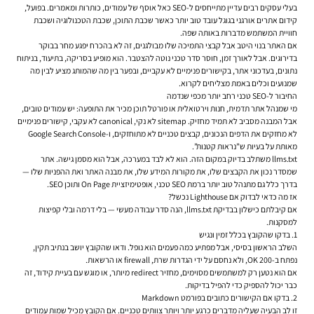
בעלי עסקים רבים עדיין מתייחסים ל-SEO כאל אוסף של עמודים, כותרות ומאמרים. בפועל,
קידום אתרים אורגני בגוגל
עובד טוב יותר כאשר שכבת התוכן, שכבת הטכנולוגיה ושכבת
חוויית המשתמש מדברות באותה שפה.
אם האתר בנוי היטב אבל קבצי התמיכה שלו מבולגנים, זה לא בהכרח יפגע מחר בבוקר
בדירוגים. אבל לאורך זמן, חוסר סדר טכני נוטה להצטבר. הוא מופיע בסריקה, בתיעוד, בניתוח
נתונים, בעדכוני אתר, בקישורים פנימיים לא עקביים, ובפער בין מה שהמותג מציע לבין מה
שמנועים וכלים באמת מצליחים לקרוא.
החיבור ל-SEO טכני רחב יותר מכפי שנדמה
מי שמנהל אתר תדמית, חנות וירטואלית או פורטל תוכן מכיר את התופעה: יש עמודים טובים,
אבל המבנה מסביב לא תמיד מחזיק. sitemap לא נקי, canonical לא עקבי, קישורים פנימיים
לא מחזקים את הדפים הנכונים, קבצים טכניים לא מתוחזקים, ו-Google Search Console
מאותת על בעיות ש”נראות קטנות”.
llms.txt משתלב בדיוק במקום הזה. הוא לא לבד במערכה, אבל הוא מסמן גישה. אתר
שמסדר נכון את הקבצים שלו, את מקורות המידע שלו, את מבנה האתר ואת ההפניות שלו —
בדרך כלל גם מתנהל טוב יותר ברמת SEO טכני, אופטימיזציית On Page ותוכן SEO.
אז מה כדאי לבדוק אם Lighthouse נכשל?
אם קיבלתם כישלון בבדיקת llms.txt, הנה סדר עבודה מעשי — בלי דרמה ובלי קפיצות
למסקנות.
1. בדקו שהקובץ בכלל זמין ונגיש
השלב הראשון בסיסי, אבל מפתיע כמה פעמים הוא נופל. ודאו שהקובץ יושב בנתיב תקין,
נפתח ב-200 OK, ולא נחסם על ידי הגדרות שרת, firewall או הרשאות.
אם הוא נטען רק למשתמשים מסוימים, מחזיר redirect מיותר, או מוגש עם בעיית קידוד, זה
כבר יכול להספיק כדי להפיל בדיקות.
2. בדקו אם הקישורים כתובים בפורמט Markdown
זו לב הבעיה שעליה מדברים כרגע יותר ויותר צוותים טכניים. אם הקובץ מכיל שמות עמודים