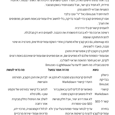
בכל אחד מהתרחישים האלה, הסדר הטכני משפיע על היכולת של האתר לצמוח. לא תמיד
מיידית, לא תמיד בקו ישר, אבל כמעט תמיד באופן מצטבר.
הטעויות שכדאי להימנע מהן
להתייחס ל-llms.txt כאל “וי” טכני בלבד
אם רק מוסיפים קובץ כדי לעבור בדיקה, בלי לחשוב אילו עמודים באמת חשובים, מפספסים
את הערך.
להעמיס קישורים בלי היררכיה
רשימה ארוכה מדי לא בהכרח משפרת את ההבנה. לפעמים היא רק מבלבלת.
להזניח תחזוקה שוטפת
כמו sitemap, גם כאן קובץ שלא מתעדכן אחרי השקת עמודים חדשים, מיגרציה או שינוי
מבנה, מאבד רלוונטיות.
לנתק בין הקובץ לבין אסטרטגיית התוכן
אם עמודי המפתח שלכם לא מופיעים שם, או אם מופיעים שם עמודים שאינכם באמת רוצים
לקדם, יש כאן חוסר התאמה שראוי לטפל בו.
סיכום בטבלה: מה חשוב לדעת על Lighthouse ו-llms.txt
נושא
מה זה אומר בפועל
מה כדאי לעשות
כישלון
לעיתים קרובות נובע ממבנה לא תקין או
לבדוק את תוכן הקובץ, הפורמט
בבדיקת
היעדר קישורי Markdown
והנגישות
llms.txt
קישורי
מאפשרים לכלים להבין באופן ברור
לכתוב כל קישור בפורמט של טקסט
Markdown
לאילו משאבים הקובץ מפנה
עוגן ו-URL מלא
לא אות דירוג ישיר, אבל חלק מגישת
לשלב את הטיפול כחלק מבקרת
קשר ל-SEO
SEO טכני מסודרת
אתר רחבה
בחירת
עדיף לבחור עמודי מפתח בעלי ערך ולא
לכלול דוקומנטציה, מרכזי ידע,
עמודים לקובץ
להציף ברשימות ארוכות
מדיניות ועמודי שירות מרכזיים