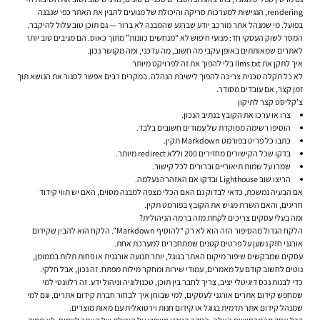
rendering, הנגישות למערכות סריקה והיכולת של מנועים להבין את האתר כפי שנבנה
בפועל. מי שמנהל אתר מורכב יודע שברגע שהמבנה לא ברור — גם תוכן טוב עלול להיקבר.
המסר לשוק העסקי חד: מנועי חיפוש לא “מנחשים כוונות” מתוך כאוס. הם מגיבים טוב יותר
לאתרים שמאותתים באופן עקבי מה חשוב, מה עדכני, ומה מקושר נכון.
איך לתקן את llms.txt בלי להפוך את זה לפרויקט מיותר
לא כל תקלה טכנית צריכה להפוך לישיבת הנהלה. במקרים רבים אפשר לסגור את הנושא תוך
זמן קצר, אם עובדים מסודר.
צ'קליסט קצר לתיקון
צרו או ערכו את הקובץ בנתיב הנכון.
הוסיפו רשימה ממוקדת של עמודים חשובים בלבד.
כתבו כל פריט בפורמט Markdown תקין.
בדקו שכל הקישורים מחזירים 200 וללא redirect מיותר.
שמרו על שמות תיאוריים וברורים לכל קישור.
הריצו שוב Lighthouse ובדקו אם האזהרה נעלמה.
אם הבעיה נמשכת, כדאי לבדוק גם האם הכלי מצפה למבנה מסוים, האם יש תווי קידוד
חריגים, והאם השרת מגיש את הקובץ בפורמט תקין.
ומה בעלי עסקים צריכים לקחת מזה ברמה הניהולית?
הלקח הגדול מהסיפור הזה הוא לא רק “להוסיף Markdown”. הלקח הוא להבין שקידום
אורגני חזק נשען על פרטים קטנים שמתחברים למערכת אחת.
עסקים שמבקשים שיפור מיקום האתר בגוגל, יותר תנועה אורגנית או פחות תלות בממומן,
נוטים לחשוב קודם על מאמרים, עמודי שירות ומחקר מילות מפתח. זה נכון, אבל חלקי.
כדי לבנות נכס דיגיטלי יציב, צריך לחבר בין תוכן, טכנולוגיה וניהול ידע. זה רלוונטי למי
שמחפש קידום אתרים אורגני לעסקים, למי שבוחן איך לבחור חברת קידום אתרים, וגם למי
שמנהל קידום אתר תדמית בגוגל או קידום חנות וירטואלית עם מאות מוצרים.