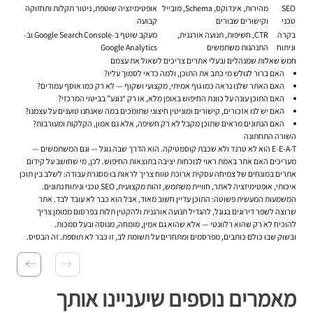
SEO
מהירות, אינדוקס, Schema, מובייל
אופטימיזציה שוטפת, ניטור תקלות ותחזוקה
טכני
וקישורים שבורים
קבועה
בקרה
CTR, חשיפות, תנועה אורגנית,
מעקב שוטף ב-Google Search Console וב-
וניתוח
התנהגות משתמשים
Google Analytics
חמש שאלות שמנהלים ובעלי אתרים צריכים לשאול את עצמם
האם ברור לגולש מי כתב את התוכן, ולמה כדאי לסמוך עליו?
האם האתר שלנו נראה כמו גוף אמיתי, מקצועי ושקוף — לא רק כמו אוסף עמודים?
האם התוכן עונה על כוונת החיפוש באופן מלא, או רק “נוגע” בביטוי המרכזי?
האם יש לנו אזכורים, קישורים ומוניטין חיצוני שתומכים במה שאנחנו טוענים על עצמנו?
האם הנתונים מראים שתוכן מקבל לא רק חשיפה, אלא גם אמון, הקלקות ומעורבות?
השורה התחתונה
E-E-A-T הוא לא טרנד ולא שכבת קוסמטיקה. הוא הדרך שבה גוגל — וגם המשתמשים —
מעריכים האם אתר באמת ראוי לנוכחות יציבה בתוצאות החיפוש. לכן, מי שחושב על קידום
אתרים במונחים של צמיחה עסקית ארוכת טווח צריך לראות בו מסגרת עבודה: לשלב בין תוכן
איכותי, אופטימיזציה לאתר, חוויית משתמש, זהות מקצועית, SEO טכני וניתוח נתונים.
המשמעות המעשית פשוטה: התוכן עדיין חשוב מאוד, אבל הוא כבר לא עובד לבד. אתר
שרוצה לשפר דירוגים בגוגל, להגדיל תנועה אורגנית ולהקטין תלות בפרסום ממומן צריך
להוכיח לא רק שהוא רלוונטי — אלא שהוא גם אמין, מומחה, מנוסה ובעל סמכות.
ובשוק שבו כולם כותבים, מפרסמים ומתחרים על תשומת לב, זו כבר לא תוספת. זה הבסיס.
מאמרים נוספים שיעניינו אותך