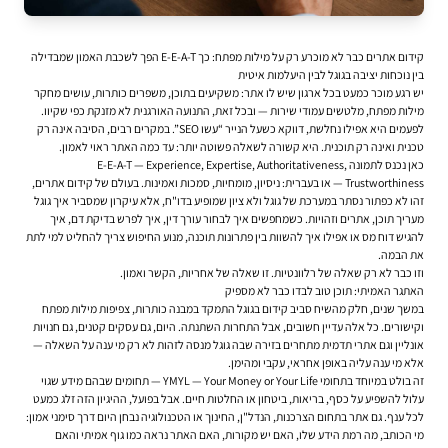
קידום אתרים כבר לא מוכרע רק על מילות מפתח: כך E-E-A-T הפך לשכבת האמון שמבדילה
בין נוכחות יציבה בגוגל לבין היעלמות איטית
יש רגע מוכר כמעט בכל ארגון שיש לו אתר: משקיעים בתוכן, משפרים כותרות, עושים מחקר
מילות מפתח, מלטשים עמודי שירות — ובכל זאת, התנועה האורגנית לא מזנקת כפי שקיוו.
לפעמים היא אפילו נחלשת, דווקא כשעל הנייר “עשו SEO”. במקרים רבים, הסיבה אינה רק
טכנית ואינה רק תוכנית. היא קשורה לשאלה פשוטה יותר: עד כמה האתר ראוי לאמון.
כאן נכנס לתמונה E-E-A-T — Experience, Expertise, Authoritativeness,
Trustworthiness — או בעברית: ניסיון, מומחיות, סמכות ואמינות. בעולם של קידום אתרים,
זהו לא כפתור נסתר במערכת של גוגל ולא ציון שמופיע בדו"ח, אלא עיקרון שמסביר איך גוגל
מעריך תוכן, אתרים וזהויות. כשמחפשים איך לבחור עורך דין, איך לפרש בדיקת דם, איך
להגיש דוח מס או אפילו איך להשוות בין פתרונות תוכנה, מנוע החיפוש צריך להחליט למי לתת
את הבמה.
וזו כבר לא רק שאלה של רלוונטיות. זו שאלה של אחריות, הקשר ואמון.
האתגר האמיתי: תוכן טוב לבדו כבר לא מספיק
במשך שנים, חלק מהשיח סביב קידום בגוגל התמקד במבנה כותרות, צפיפות מילות מפתח
וקישורים. כל אלה עדיין חשובים, אבל התחרות השתנתה. היום, גם עסקים קטנים, גם חנויות
אונליין וגם אתרי תדמית מתחרים בזירה שבה גוגל מנסה לזהות לא רק מי ענה על השאלה —
אלא מי ענה עליה באופן אחראי, עקבי ומהימן.
זה בולט במיוחד בתחומי YMYL — Your Money or Your Life — תחומים שבהם מידע שגוי
עלול להשפיע על כסף, בריאות, ביטחון או החלטות חיים. אבל בפועל, ההיגיון הזה זלג כמעט
לכל ענף. גם אתר בתחום הצרכנות, הנדל"ן, החינוך או הטכנולוגיה נבחן היום דרך סימני אמון:
מי הכותב, מה רמת הידע שלו, האם יש מקורות, האם האתר נראה כמו גוף אמיתי והאם