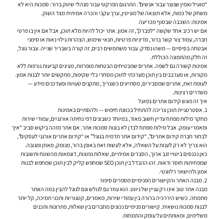
“מועיל ואמין שנוצר עבור אנשים”. התרגום הפרקטי עבור מנהלי שיווק ברור: סמכות היא לא
משחק של כמות, אלא תוצאה של מוניטין, ערך עקבי והכרה אמיתית מצד השוק.
אמינות: השכבה שבסוף מכריעה
אם יש רכיב אחד שקשה “לפברק”, זה אמון. אתר יכול להיות מלא תוכן, אבל אם אין בו פרטי
חברה, עמוד צור קשר ברור, מדיניות פרטיות, תנאי שימוש, הצהרות גילוי נאות או סימני
אבטחה בסיסיים — משהו נסדק. עבור משתמשים רבים, זה קורה בשבריר שנייה. עבור גוגל,
זה חלק מהתמונה הכוללת.
אמינות קשורה גם לשפה. אתרים שמבטיחים הבטחות מופרזות, מציגים קביעות גורפות ללא
מקורות, או מערבבים בין תוכן מערכתי לתוכן מסחרי בלי שקיפות, מתקשים יותר לבנות אמון.
לעומת זאת, אתרים שמסבירים, מסתייגים כשצריך, מתקנים טעויות ומעדכנים מידע —
משדרים רצינות.
איך זה פוגש קידום אתרים בפועל
1. אסטרטגיית תוכן צריכה להתחיל בכוונת חיפוש — ולהסתיים באמינות
מחקר מילות מפתח עדיין חשוב מאוד, במיוחד כשבונים דפי נחיתה אורגניים, עמודי שירות
ומאמרי עומק. אבל מילות מפתח לבדן לא בונות סמכות אתר. אם אתר מזהה ביקוש סביב “איך
לבחור חברת קידום אתרים”, “קידום אתר תדמית בגוגל” או “קידום אתרים אורגני לעסקים”,
הוא צריך לא רק לענות על השאלה, אלא לעשות זאת באופן ברור, מנומק, מאוזן ומגובה.
כאן נכנסים ביטויי זנב ארוך, הסברים אמיתיים, שאלות נפוצות, דוגמאות מהשטח ותשובות
שמפחיתות חוסר ודאות. זהו ההבדל בין תוכן SEO שמחפש קליק לבין תוכן שמחפש לבנות
אמון ולהישאר רלוונטי.
2. מבנה האתר והקישורים הפנימיים מספרים סיפור
מבנה אתר טוב אינו רק עניין של ניווט. הוא עוזר גם לגולש וגם לגוגל להבין במה האתר
מתמחה. כשיש היררכיה ברורה בין עמודי שירות, מאמרים, קטגוריות ותכני תמיכה, קל יותר
לבנות סמכות נושאית. קישורים פנימיים נכונים מחברים בין שאלות, פתרונות ותכנים
משלימים, ומאותתים על עומק והתמחות.