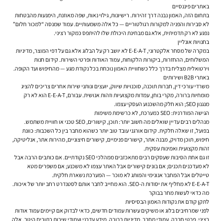
באתרים פיננסיים
בתחום הזה, האמון נבנה דרך זהירות. רישיונות, גילוי נאות, שפה מאוזנת, הימנעות מהבטחות
לא סבירות והפניה למקורות רגולטוריים — כל אלה משמעותיים. עמוד שמנסה “למכור חלום”
נפגע לא רק תדמיתית, אלא גם מבחינת היכולת שלו להיתפס כמקור רציני.
בחנויות אונליין
במקרה של מסחר אלקטרוני, E-E-A-T לא יושב רק על הבלוג אלא גם על דפי המוצר, מדיניות
המשלוחים, ההחזרות, ביקורות הלקוחות, עמוד האודות ופרטי השירות. קידום חנות
וירטואלית מצליח בדרך כלל כשחוויית האמון נוכחת בכל נקודת מגע — מהחיפוש ועד הקופה.
באתרי B2B ושירותים
משרדי עורכי דין, חברות תוכנה, סוכנויות שיווק, יועצים ונותני שירות אחרים צריכים להציג
מומחיות ברורה, מקרי בוחן, עמדות מקצועיות וזהות אנושית. עבורם, E-E-A-T הוא לא רק
מנגנון SEO; הוא חלק מהשכנוע העסקי עצמו.
הגישה המודרנית: SEO כמערכת, לא כרשימת משימות
מנהלים רבים עדיין שואלים מה חשוב יותר: תוכן, קישורים, SEO טכני או חוויית משתמש.
בפועל, זו שאלה חלקית. קידום אורגני עובד טוב יותר כשהוא מחבר בין כל השכבות: כוונת
חיפוש, תוכן מדויק, מבנה אתר, קישורים פנימיים, קישורים חיצוניים, מהירות אתר, אנליטיקה,
זהות מקצועית ואמינות עסקית.
זו גם אחת הסיבות שעסקים רבים מתאכזבים ממהלכי SEO נקודתיים. אם כותבים הרבה אבל
לא מעדכנים תכנים; אם בונים קישורים אבל האתר עצמו לא משכנע; אם משפרים מטא
טייטלים אבל המחבר אנונימי והמותג לא מוכר — המערכת נשארת חלקית.
E-E-A-T לא מחליף את יסודות ה-SEO. הוא מחייב לחבר אותם לסטנדרט רחב יותר של איכות.
מה כדאי לעשות מחר בבוקר
לתקן קודם את נקודות האמון הבסיסיות
לפני שמרחיבים בלוג או משיקים עשרות עמודים חדשים, כדאי לבדוק אם קיימים עמוד אודות
רציני, פרטי חברה, עמודי מחבר, מדיניות ברורה, מידע עדכני ועמודי שירות כתובים היטב. אלה