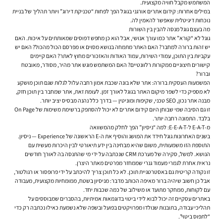
המשתמש מקבל חוויה מקצועית.
במילים אחרות: קידום אתרים אורגני בגוגל הפך לפחות “טכניקת דירוג” ויותר תהליך של בניית
נוכחות דיגיטלית שאפשר להאמין לה.
מה בעצם גוגל מנסה להבין בין השורות
גוגל לא “קורא” אתר כמו עורך אנושי, אבל הוא כן מחפש דפוסים שמאותתים על איכות. האם
יש זהות ברורה למחבר? האם האתר מתמחה בנושא מסוים או מפרסם הכול מהכול? האם יש
עקביות בין התוכן, עמודי השירות, עמוד האודות והאזכורים מחוץ לאתר? האם קיימים
קישורים חיצוניים ממקורות רלוונטיים? האם המשתמש פוגש אתר מהיר, מסודר, מאובטח
וברור?
המשמעות העסקית ברורה: אתר שלא בונה שכבת אמון רחבה עלול לגלות שגם תוכן מושקע
לא מספיק כדי לשפר מיקום האתר בגוגל לאורך זמן. לעומת זאת, אתר שמחבר בין תוכן חזק,
מבנה אתר נכון, SEO טכני, שקיפות ומוניטין — בדרך כלל נהנה מבסיס יציב יותר.
זו גם הסיבה שמי שבוחן היום
קידום אתרים
לא יכול להסתפק ברשימת משימות של On Page
בלבד. התמונה רחבה יותר.
מ-E-A-T ל-E-E-A-T: למה “ניסיון” הפך לחלק מהמשוואה
בשנים האחרונות גוגל חידד את המושג והוסיף את ה-E הראשונה של Experience — ניסיון.
התוספת הזו משמעותית, משום שהיא מבחינה בין ידע תיאורטי לבין היכרות מעשית עם
הנושא. למשל, סקירה של מערכת CRM שנכתבה על ידי מי שהתנסה בה לאורך חודשים
נראית אחרת לגמרי מעמוד גנרי שממחזר מפרטים מאתר היצרן.
זו נקודה קריטית גם באסטרטגיית תוכן. לא כל תוכן צריך להיכתב על ידי פרופסור או רגולטור,
אבל כן חשוב שיהיה ברור מאיפה הכותב מדבר: מניסיון בשטח, ממומחיות מקצועית, מעבודה
עם לקוחות, ממחקר מתועד או משילוב של כמה שכבות יחד.
באתרים עסקיים זה יכול לבוא לידי ביטוי בדוגמאות אמיתיות, בהסברים שמבוססים על
תהליכי עבודה, בתובנות שנולדו מפרויקטים בפועל ובשפה שלא נשמעת כאילו נכתבה רק כדי
“לתפוס ביטוי”.