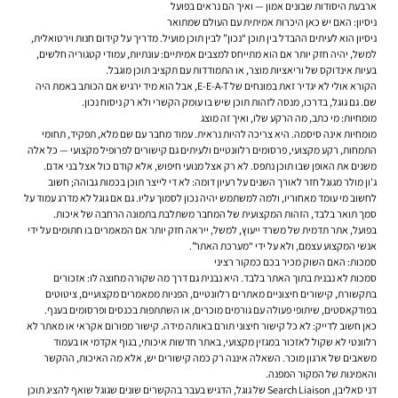
ארבעת היסודות שבונים אמון — ואיך הם נראים בפועל
ניסיון: האם יש כאן היכרות אמיתית עם העולם שמתואר
ניסיון הוא לעיתים ההבדל בין תוכן “נכון” לבין תוכן מועיל. מדריך על קידום חנות וירטואלית,
למשל, יהיה חזק יותר אם הוא מתייחס למצבים אמיתיים: עונתיות, עמודי קטגוריה חלשים,
בעיות אינדוקס של וריאציות מוצר, או התמודדות עם תקציב תוכן מוגבל.
הקורא אולי לא יגדיר זאת במונחים של E-E-A-T, אבל הוא מיד ירגיש אם הכותב באמת היה
שם. גם גוגל, בדרכו, מנסה לזהות תוכן שיש בו עומק הקשרי ולא רק ניסוח נכון.
מומחיות: מי כתב, מה הרקע שלו, ואיך זה מוצג
מומחיות אינה סיסמה. היא צריכה להיות נראית. עמוד מחבר עם שם מלא, תפקיד, תחומי
התמחות, רקע מקצועי, פרסומים רלוונטיים ולעיתים גם קישורים לפרופיל מקצועי — כל אלה
משנים את האופן שבו תוכן נתפס. לא רק אצל מנועי חיפוש, אלא קודם כול אצל בני אדם.
ג'ון מולר מגוגל חזר לאורך השנים על רעיון דומה: לא די לייצר תוכן בכמות גבוהה; חשוב
לחשוב מי עומד מאחוריו, ולמה למשתמש יהיה נכון לסמוך עליו. גם אם גוגל לא מדרג עמוד על
סמך תואר בלבד, הזהות המקצועית של המחבר משתלבת בתמונה הרחבה של איכות.
בפועל, אתר תדמית של משרד ייעוץ, למשל, ייראה חזק יותר אם המאמרים בו חתומים על ידי
אנשי המקצוע עצמם, ולא על ידי “מערכת האתר”.
סמכות: האם השוק מכיר בכם כמקור רציני
סמכות לא נבנית בתוך האתר בלבד. היא נבנית גם דרך מה שקורה מחוצה לו: אזכורים
בתקשורת, קישורים חיצוניים מאתרים רלוונטיים, הפניות ממאמרים מקצועיים, ציטוטים
בפודקאסטים, שיתופי פעולה עם גורמים מוכרים, או השתתפות בכנסים ופרסומים בענף.
כאן חשוב לדייק: לא כל קישור חיצוני תורם באותה מידה. קישור מפורום אקראי או מאתר לא
רלוונטי לא שקול לאזכור במגזין מקצועי, באתר חדשות איכותי, בגוף אקדמי או בעמוד
משאבים של ארגון מוכר. השאלה איננה רק כמה קישורים יש, אלא מה האיכות, ההקשר
והאמינות של המקור המפנה.
דני סאליבן, Search Liaison של גוגל, הדגיש בעבר בהקשרים שונים שגוגל שואף להציג תוכן