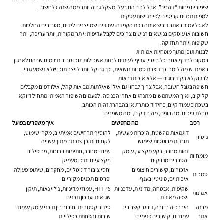
שיפורים פחות “זוהרים”, אבל לרוב הם בעלי משקל גבוה יותר ממה שנהוג לחשוב.
למפות תכנים קריטיים לפי רגישות עסקית
לא כל עמוד באתר דורש אותה רמת הקפדה. עמודים שמייצרים לידים, מסבירים החלטות
חשובות או עוסקים בנושאים רגישים צריכים לקבל עדיפות: יותר מקורות, יותר עריכה, יותר
שקיפות ויותר תחזוקה.
לבנות תוכן מתוך מומחיות אמיתית
במקום לרדוף אחרי כל ביטוי, עדיף לעיתים לבנות אשכולות תוכן סביב תחומים שבהם לארגון
באמת יש מה לומר. כך נוצרת סמכות נושאית, וכך גם קל יותר לייצר תוכן שלא נשמע גנרי.
לבדוק לא רק דירוגים — אלא איכות נראות
חשיפה בגוגל חשובה, אבל צריך לבחון גם אילו שאילתות מביאות קהל, אילו דפים מקבלים
קליקים, ואיך המשתמשים מתנהגים אחרי הכניסה. לפעמים השיפור האמיתי מתחיל דווקא
בשכתוב עמוד קיים, בחידוד כותרת או בהבהרת זהות הכותב.
טבלת סיכום: מה בונים, מה בודקים, ומה משפרים
רכיב
מה מחפשים
איך משפרים בפועל
דוגמאות מהשטח, היכרות מעשית,
להוסיף תרחישים אמיתיים, מקרי שימוש,
ניסיון
תובנות מבוססות שימוש
לקחים ותוכן שנכתב מתוך עשייה
זהות מחבר, רקע מקצועי, עומק
עמודי מחבר, חתימות ברורות, פרופילים
מומחיות
והסברים מדויקים
מקצועיים ותוכן מעמיק
אזכורים, קישורים חיצוניים
יחסי ציבור דיגיטליים, מחקרים, שיתופי פעולה
סמכות
איכותיים, מוניטין בענף
ופרסום תכנים מקוריים
שקיפות, אבטחה, מדיניות, עדכניות
HTTPS, עמודי מדיניות, גילוי נאות, תיקון
אמינות
ושפה מאוזנת
שגיאות ועדכון תכנים
מבנה
היררכיה ברורה, ניווט, קשר בין
סידור קטגוריות, חיבור בין תוכני עומק לעמודי
אתר
עמודים, קישורים פנימיים
שירות והפחתת כפילויות