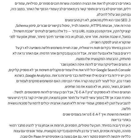
באתרים רבים ניתן לראות את הבעיה ההפוכה: עשרות תכנים מפוזרים, כפילויות, עמודים
דלים, תפריטים לא ברורים וחוסר קשר בין מאמרים לבין עמודי הכסף של האתר. במצב כזה,
גם תוכן טוב עלול להיבלע.
3. SEO טכני הוא חלק מהאמון, לא רק מהביצועים
מהירות אתר, אבטחת HTTPS, התאמה לנייד, טיפול בקישורים שבורים, סימון Schema,
קנוניקל תקין, אינדוקס נכון ומבנה URL ברור — כל אלה נחשבים לעיתים “שכבת תשתית”.
בפועל, זו שכבת אמינות. אתר איטי, מבולגן או כזה שמייצר חיכוך מיותר, שוחק אמון עוד לפני
שהקורא הגיע לפסקה השנייה.
זה נכון במיוחד בקידום חנות וירטואלית, שבה חוויית משתמש חלשה משפיעה לא רק על
דירוגים בגוגל אלא גם על המרות. אבל זה נכון גם בקידום אתר תדמית: אם האתר נראה לא
מתוחזק, ההבטחה המקצועית שלו נפגעת.
4. נתונים ואנליטיקה עוזרים לזהות איפה האמון נשבר
Google Search Console יכול להראות אילו עמודים מקבלים חשיפות אך לא מספיק קליקים,
היכן יש ירידות בדירוגים ואילו שאילתות כבר מייצרות נראות. Google Analytics, כשהוא
מוגדר נכון, יכול לעזור להבין מה קורה אחרי הכניסה: האם המשתמש מתקדם לעמודים
חשובים, נשאר, נוטש, או לא מוצא את מה שחיפש.
הנתונים האלה לא מספקים “ציון E-E-A-T”, אבל הם כן עוזרים לזהות סימפטומים. למשל:
כותרת טובה אך CTR נמוך עשוי להעיד על חוסר אמון בתוצאה; זמן שהייה קצר בדף רגיש עשוי
להצביע על תוכן לא מספק; ועמודי שירות ללא תנועה אורגנית יכולים לרמוז על סמכות נושאית
חלשה.
דוגמאות מהשטח: איך E-E-A-T נראה בענפים שונים
באתרי בריאות
כאן הרף גבוה במיוחד. תוכן על טיפולים, תסמינים, תרופות או אבחון צריך להציג מחבר רפואי
מזוהה, מקורות אמינים, תאריך עדכון ולעיתים גם בדיקה מקצועית. עמוד אנונימי עם עצות
כלליות יתקשה להיתפס כמקור ראוי, גם אם בוצעה בו אופטימיזציית On Page טובה.