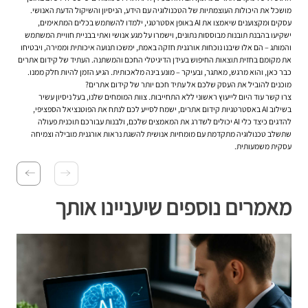
מושכל את היכולות העוצמתיות של הטכנולוגיה עם הידע, הניסיון והשיקול הדעת האנושי.
עסקים ומקצוענים שיאמצו את AI באופן אסטרטגי, ילמדו להשתמש בכלים המתאימים,
ישקיעו בהבנת תובנות מבוססות נתונים, וישמרו על מגע אנושי ואתי בבניית חוויית המשתמש
והמותג – הם אלו שיבנו נוכחות אורגנית חזקה באמת, ימשכו תנועה איכותית וממירה, ויבטיחו
את מקומם בחזית תוצאות החיפוש בעידן הדיגיטלי החכם והמשתנה. העתיד של
קידום אתרים
כבר כאן, והוא מרגש, מאתגר, ובעיקר – מונע בינה מלאכותית. הגיע הזמן להיות חלק ממנו.
מוכנים להוביל את העסק שלכם אל עתיד חכם יותר של קידום אתרים?
צרו קשר עוד היום לייעוץ ראשוני ללא התחייבות. צוות המומחים שלנו, בעל ניסיון עשיר
בשילוב AI באסטרטגיות
קידום אתרים
, ישמח לסייע לכם לנתח את הפוטנציאל הספציפי,
להדגים כיצד כלי AI יכולים לשדרג את המאמצים שלכם, ולבנות עבורכם תוכנית פעולה
שתשלב טכנולוגיה מתקדמת עם מומחיות אנושית להשגת נראות אורגנית מובילה וצמיחה
עסקית משמעותית.
מאמרים נוספים שיעניינו אותך