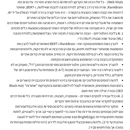
Web Vitals
) – כל אלו הכינו את הקרקע לכניסת AI ככוח המניע המרכזי. עדכונים כמו
RankBrain, שהיה פורץ דרך בשילוב למידת מכונה להבנת שאילתות, ו-BERT, ששיפר
דרמטית את הבנת השפה הטבעית בהקשרה – היוו אינדיקציה ברורה לעתיד הנשלט על ידי AI.
AI משנה את כללי המשחק, מהאלגוריתם ועד ארגז הכלים של מקדם האתרים
השפעתה של AI על
קידום אתרים
היא כפולה: ראשית, היא מניעה את האלגוריתמים שמדרגים
אתרים; שנית, היא מעצימה את היכולות של מקדמי האתרים עצמם באמצעות כלים חכמים.
1. AI בליבת האלגוריתם – הבנת הרשת בצורה חכמה יותר:
גוגל משתמשת בלמידת מכונה
(ML) ועיבוד שפה טבעית (NLP) כדי:
להבין כוונת משתמש עמוקה יותר:
RankBrain ו-BERT מאפשרים לגוגל להבין את
המשמעות שמאחורי שאילתות חיפוש, גם אם הן מורכבות או לא מדויקות, ולהתאים תוצאות
על בסיס הקשר ולא רק מילות מפתח מדויקות. זה מחייב אסטרטגיית
קידום אתרים
המתמקדת בהבנת צרכי המשתמש ובמתן תשובות מקיפות.
להעריך איכות ורלוונטיות תוכן:
אלגוריתמים מבוססי AI מזהים תוכן "דל", מועתק או לא
רלוונטי ביעילות רבה יותר. הם מעריכים סמכות (E-A-T) ומומחיות על בסיס מגוון רחב של
סימנלים, כולל אזכורים, ביקורות ומוניטין מקוון.
לזהות דפוסים מניפולטיביים:
AI מצטיינת בזיהוי דפוסים חריגים בבניית קישורים או
בהתנהגות משתמשים, ומאפשרת לגוגל להילחם בספאם ובטקטיקות "שחורות" (Black Hat
SEO) בצורה יעילה יותר מאי פעם.
2. AI ככלי עבודה למקדם האתרים – אוטומציה, תובנות, ויצירתיות מוגברת:
כלי AI מודרניים
מספקים למקדמי אתרים כוח עיבוד וניתוח חסר תקדים:
מחקר מילות מפתח ונושאים מונחה-נתונים:
כלים מבוססי AI (כמו אלו בפלטפורמות
מובילות) מנתחים כמויות אדירות של דאטה כדי לחשוף ביטויי זנב ארוך רלוונטיים, לחזות
מגמות חיפוש עתידיות (BrightEdge מצא שתוכן המותאם למגמות יכול להגדיל תנועה
אורגנית עד פי 3), ולזהות נושאים בעלי פוטנציאל גבוה לדירוג (זיהוי מילות מפתח עם תחרות
נמוכה אך נפח חיפוש סביר).