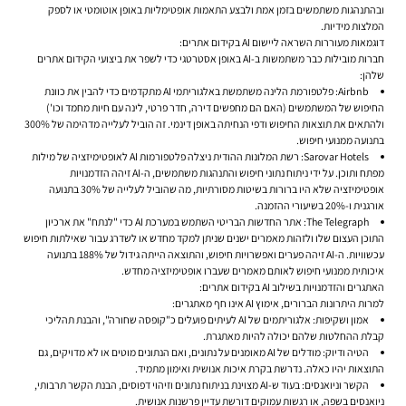
ובהתנהגות משתמשים בזמן אמת ולבצע התאמות אופטימליות באופן אוטומטי או לספק
המלצות מידיות.
דוגמאות מעוררות השראה ליישום AI בקידום אתרים:
חברות מובילות כבר משתמשות ב-AI באופן אסטרטגי כדי לשפר את ביצועי ה
קידום אתרים
שלהן:
Airbnb:
פלטפורמת הלינה משתמשת באלגוריתמי AI מתקדמים כדי להבין את כוונת
החיפוש של המשתמשים (האם הם מחפשים דירה, חדר פרטי, לינה עם חיות מחמד וכו')
ולהתאים את תוצאות החיפוש ודפי הנחיתה באופן דינמי. זה הוביל לעלייה מדהימה של 300%
בתנועה ממנועי חיפוש.
Sarovar Hotels:
רשת המלונות ההודית ניצלה פלטפורמות AI לאופטימיזציה של מילות
מפתח ותוכן. על ידי ניתוח נתוני חיפוש והתנהגות משתמשים, ה-AI זיהה הזדמנויות
אופטימיזציה שלא היו ברורות בשיטות מסורתיות, מה שהוביל לעלייה של 30% בתנועה
אורגנית ו-20% בשיעורי ההזמנה.
The Telegraph:
אתר החדשות הבריטי השתמש במערכת AI כדי "לנתח" את ארכיון
התוכן העצום שלו ולזהות מאמרים ישנים שניתן למקד מחדש או לשדרג עבור שאילתות חיפוש
עכשוויות. ה-AI זיהה פערים ואפשרויות חיפוש, והתוצאה הייתה גידול של 188% בתנועה
איכותית ממנועי חיפוש לאותם מאמרים שעברו אופטימיזציה מחדש.
האתגרים והזדמנויות בשילוב AI בקידום אתרים:
למרות היתרונות הברורים, אימוץ AI אינו חף מאתגרים:
אמון ושקיפות:
אלגוריתמים של AI לעיתים פועלים כ"קופסה שחורה", והבנת תהליכי
קבלת ההחלטות שלהם יכולה להיות מאתגרת.
הטיה ודיוק:
מודלים של AI מאומנים על נתונים, ואם הנתונים מוטים או לא מדויקים, גם
התוצאות יהיו כאלה. נדרשת בקרת איכות אנושית ואימון מתמיד.
הקשר וניואנסים:
בעוד ש-AI מצוינת בניתוח נתונים וזיהוי דפוסים, הבנת הקשר תרבותי,
ניואנסים בשפה, או רגשות עמוקים דורשת עדיין פרשנות אנושית.