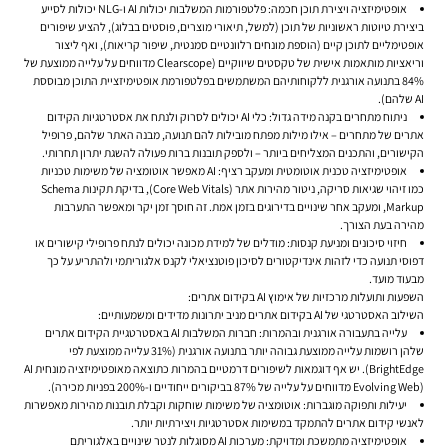
אופטימיזציה ויצירת תוכן חכמה:
פלטפורמות המשלבות יכולות AI ו-NLG יכולות לסייע
ביצירת טיוטות ראשוניות של תוכן (למשל, תיאורי מוצרים, פוסטים בבלוג), להציע שיפורים
אופטימליים לתוכן קיים (הוספת מונחים רלוונטיים סמנטית, שיפור קריאות), ואף ליצור
וריאציות מותאמות אישית של טקסטים שיווקיים (Clearscope מדווחים על עלייה ממוצעת של
84% בתנועה אורגנית ללקוחותיהם המשתמשים בפלטפורמת אופטימיזציית התוכן מבוססת
AI שלהם).
ניתוח מתחרים בקנה מידה גדול:
כלי AI יכולים לסרוק ולנתח את אסטרטגיות ה
קידום
אתרים
של מתחרים – אילו מילות מפתח מובילות להם תנועה, מבנה האתר שלהם, פרופיל
הקישורים, והתכנים המצליחים ביותר – ולספק תובנות ברות פעולה להשגת יתרון תחרותי.
אופטימיזציה טכנית אוטומטית ומעקב רציף:
AI מאפשר אוטומציה של משימות טכניות
כמו זיהוי שגיאות סריקה, ניטור מהירות אתר (Core Web Vitals), בדיקת תקינות Schema
Markup, ומעקב אחר שינויים בדירוגים בזמן אמת. זה חוסך זמן יקר ומאפשר התערבות
מהירה בעת הצורך.
חיזוי סיכונים ומניעת קנסות:
מודלים של למידת מכונה יכולים לנתח פרופילי קישורים או
דפוסי תנועה כדי לזהות אינדיקטורים לסיכון פוטנציאלי לקנס אלגוריתמי ולהתריע על כך
מבעוד מועד.
השפעות ותועלות מרכזיות של אימוץ AI בקידום אתרים:
השילוב האסטרטגי של AI ב
קידום אתרים
מניב יתרונות מדידים ומשמעותיים:
עלייה בתעבורה אורגנית ובהמרות:
חברות המשלבות AI באסטרטגיית ה
קידום אתרים
שלהן רושמות עלייה ממוצעת גבוהה יותר בתנועה אורגנית (31% עלייה ממוצעת לפי
BrightEdge). יש אף דוגמאות לשיפורים דרמטיים בהמרות כתוצאה מאופטימיזציה מונחית AI
(Evolving Web מדווחים על עלייה של 87% בביקורים ייחודיים ו-200% בפניות מכירה).
יעילות ותפוקה מוגברות:
אוטומציה של משימות שוחקות וקבלת תובנות מהירות מאפשרות
לאנשי
קידום אתרים
להתמקד במשימות אסטרטגיות ויצירתיות יותר.
אופטימיזציה מתמשכת ומדויקת:
מערכות AI מסוגלות לנטר שינויים באלגוריתם