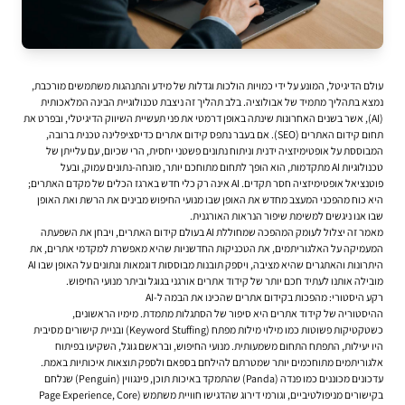
עולם הדיגיטל, המונע על ידי כמויות הולכות וגדלות של מידע והתנהגות משתמשים מורכבת,
נמצא בתהליך מתמיד של אבולוציה. בלב תהליך זה ניצבת טכנולוגיית
הבינה המלאכותית
(AI)
, אשר בשנים האחרונות שינתה באופן דרמטי את פני תעשיית השיווק הדיגיטלי, ובפרט את
תחום
קידום האתרים (SEO)
. אם בעבר נתפס
קידום אתרים
כדיסציפלינה טכנית ברובה,
המבוססת על אופטימיזציה ידנית וניתוח נתונים פשטני יחסית, הרי שכיום, עם עלייתן של
טכנולוגיות AI מתקדמות, הוא הופך לתחום מתוחכם יותר, מונחה-נתונים עמוק, ובעל
פוטנציאל אופטימיזציה חסר תקדים. AI אינה רק כלי חדש בארגז הכלים של מקדם האתרים;
היא כוח מהפכני המעצב מחדש את האופן שבו מנועי החיפוש מבינים את הרשת ואת האופן
שבו אנו ניגשים למשימת שיפור הנראות האורגנית.
מאמר זה יצלול לעומק המהפכה שמחוללת AI בעולם
קידום האתרים
, ויבחן את השפעתה
המעמיקה על האלגוריתמים, את הטכניקות החדשניות שהיא מאפשרת למקדמי אתרים, את
היתרונות והאתגרים שהיא מציבה, ויספק תובנות מבוססות דוגמאות ונתונים על האופן שבו AI
מובילה אותנו לעתיד חכם יותר של
קידוד אתרים אורגני בגוגל
וביתר מנועי החיפוש.
רקע היסטורי: מהפכות בקידום אתרים שהכינו את הבמה ל-AI
ההיסטוריה של
קידוד אתרים
היא סיפור של הסתגלות מתמדת. מימיו הראשונים,
כשטקטיקות פשוטות כמו מילוי מילות מפתח (Keyword Stuffing) ובניית קישורים מסיבית
היו יעילות, התפתח התחום משמעותית. מנועי החיפוש, ובראשם גוגל, השקיעו בפיתוח
אלגוריתמים מתוחכמים יותר שמטרתם להילחם בספאם ולספק תוצאות איכותיות באמת.
עדכונים מכוננים כמו פנדה (Panda) שהתמקד באיכות תוכן, פינגווין (Penguin) שנלחם
בקישורים מניפולטיביים, וגורמי דירוג שהדגישו חוויית משתמש (Page Experience,
Core