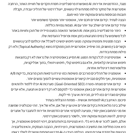
מנגד, ההזדמנויות אדירות: AI מאפשרת
פרסונליזציה
חסרת תקדים של חוויית האתר,
הרחבה
אסטרטגית
של מחקר מילות מפתח וגילוי נושאים,
ייעול דרמטי
של תהליכי עבודה, ו
קבלת
תובנות
מבוססות נתונים עמוקות יותר מאי פעם.
הצצה לעתיד: קידום אתרים חכם יותר, אוטומטי יותר וממוקד משתמש יותר
עתיד
קידום אתרים
ישולב עוד יותר עם AI. מגמות צפויות כוללות:
היפר-פרסונליזציה בזמן אמת:
AI תאפשר התאמה כמעט מיידית של תוכן וחוויות באתר
לכל משתמש על בסיס התנהגותו בזמן אמת ופרופיל ההעדפות שלו.
הבנה סמנטית ותמטית עמוקה:
מנועי חיפוש ימשיכו לשכלל את יכולתם להבין נושאים
וקשרים בין מושגים, מה שיחייב אסטרטגיית תוכן ממוקדת נושא (Topical Authority) ולא רק
מילות מפתח בודדות.
אופטימיזציה לכל נקודות המגע:
AI תסייע באופטימיזציה של נראות לא רק בתוצאות
חיפוש אורגניות קלאסיות, אלא גם בחיפוש קולי, חיפוש ויזואלי, בתוך אפליקציות,
ופלטפורמות דיגיטליות אחרות.
אוטומציה של תהליכים מורכבים:
משימות כמו יצירת גרסאות תוכן מרובות, בדיקות A/B
אוטומטיות, ואף חלקים מבניית קישורים אוטומטית עשויים להפוך נפוצים יותר.
קידום אתרים מונחה-מטרה (Goal-Oriented SEO):
מערכות AI יוכלו ללמוד ולהתאים
אסטרטגיות
קידום אתרים
באופן אוטומטי כדי למקסם לא רק דירוגים או תנועה, אלא יעדים
עסקיים מוגדרים כמו לידים, מכירות או ערך חיי לקוח.
סיכום: האיזון בין AI למומחיות אנושית – מפתח ההצלחה בעתיד
שילוב בינה מלאכותית ב
קידום אתרים
אינו עניין של אם, אלא של איך. זוהי טכנולוגיה שמשנה
את פני התחום באופן יסודי, ומציעה למקדמי אתרים הזדמנויות אדירות להתגבר על אתגרים
קיימים, להשיג תובנות עמוקות יותר, ולשפר ביצועים באופן דרמטי.
אולם, חשוב לזכור ש-AI היא כלי. היא מצטיינת בניתוח נתונים, זיהוי דפוסים ואוטומציה, אך
היא אינה מחליפה את החשיבה האסטרטגית, היצירתיות, ההבנה העסקית, והאינטליגנציה
הרגשית של מקדם אתרים מיומן. הצלחה בעידן ה-AI תדרוש מומחים שישכילו לשלב באופן