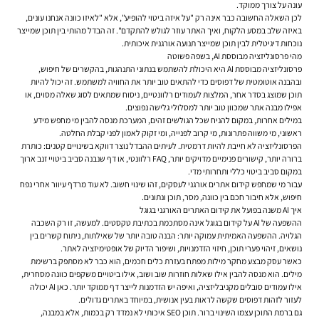
עונה על צורך ממוקד.
לכן השאלה החשובה כבר אינה רק "על איזה ביטוי להופיע", אלא "לאיזו כוונה אנחנו עונים,
באיזה שלב במסע הלקוח, ואיך האתר עוזר לגולש להתקדם". זה הבדל מהותי בין תוכן שמייצר
נוכחות דיגיטלית לבין תוכן שמייצר תנועה אורגנית איכותית.
מהי פרסונליזציה מבוססת AI, בשפה פשוטה
פרסונליזציה מבוססת AI היא היכולת להשתמש בנתוני התנהגות, בהקשרים של חיפוש,
ובהבנה אוטומטית של דפוסים כדי להתאים טוב יותר את החוויה למשתמש. זה יכול להיות
תוכן שמוצג בסדר אחר, המלצות לעמודים רלוונטיים, ניסוח שמתאים לסוג שאלה מסוים, או
אפילו מבנה אתר שמכוון טוב יותר למסלולי גלישה נפוצים.
במילים אחרות, במקום להניח שכל הגולשים זהים, המערכת מנסה להבין מי מחפש מידע
ראשוני, מי משווה פתרונות, מי קרוב לפנייה, ומי זקוק לאמון לפני קבלת החלטה.
הפרסונליזציה לא חייבת להיות דרמטית. לעיתים ההבדל נוצר דווקא בשינויים קטנים: כותרת
ברורה יותר, קישורים פנימיים מדויקים יותר, FAQ רלוונטי, או דף שנבנה סביב ביטויי זנב ארוך
במקום סביב ביטוי כללי ותחרותי מדי.
עבור מי שמחפש קידום אתרים אורגני לעסקים, זהו שינוי חשוב. לא עוד מרדף עיוור אחרי נפח
חיפוש, אלא חיבור חכם בין כוונה, מסר, תוכן ונתונים.
איך AI משנה בפועל את קידום האתרים האורגני בגוגל
ההשפעה של AI על קידום בגוגל אינה מסתכמת בכתיבת טקסטים. למעשה, זו רק השכבה
הגלויה. ההשפעה האמיתית עמוקה יותר: הבנה טובה יותר של שאילתות, ניתוח קשרים בין
נושאים, זיהוי פערי תוכן, חיזוי הזדמנויות, ושיפור הדיוק של אופטימיזציה לאתר.
כאשר עסק מבצע מחקר מילות מפתח בעזרת כלים חכמים, הוא כבר לא מסתפק ברשימת
מילים. הוא מנסה להבין אילו שאלות חוזרות שוב ושוב, אילו ביטויים משקפים כוונה מסחרית,
אילו עמודים סובלים מקניבליזציה, ואיפה יש הזדמנות לייצר דף ממוקד יותר. כאן AI יכולה
לעזור לזהות דפוסים שקשה לראות בעין אנושית, במיוחד באתרים גדולים.
גם ברמת התוכן עצמו השינוי ברור. תוכן SEO איכותי לא נמדד רק בכמות, אלא במבנה,