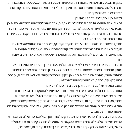
בהקשר, בעומק ובשימושיות. עמוד חזק הוא עמוד שמסביר נושא היטב, מספק תשובה ברורה,
תומך בגלישה לעמודים נוספים, ומצמצם חיכוך. במילים אחרות: גוגל אמנם סורקת קוד, אבל
בסוף היא מנסה להעריך חוויה.
למה תוכן איכותי לבדו כבר לא מספיק
זה אולי אחד המשפטים הפחות נוחים לבעלי אתרים, אבל חשוב לומר אותו בצורה ישירה: תוכן
טוב שלא יושב על תשתית נכונה, לא תמיד יגיע רחוק. אתר עם מהירות טעינה נמוכה, היררכיה
מבולגנת, בעיות אינדוקס, קישורים פנימיים חלשים או חוויית מובייל בינונית, יקשה על עצמו גם
אם פורסמו בו מאמרים מצוינים.
מנגד, גם אתר טכני מאוד, עם SEO טכני מוקפד וקוד נקי, לא ימצה את הפוטנציאל שלו אם
העמודים אינם בנויים סביב צורך אמיתי. לכן קידום אתרים אורגני בגוגל מחייב הסתכלות
מערכתית. התוכן, הטכנולוגיה, מבנה האתר, האמינות העסקית והאנליטיקה חייבים לעבוד
יחד.
זה גם ההקשר שבו E-E-A-T מקבל משמעות. גוגל מדגישה לאורך השנים את החשיבות של
ניסיון, מומחיות, סמכות ואמינות. לא כתגית קסם, אלא ככיוון חשיבה. אתר שמציג מי עומד
מאחורי התוכן, מסביר את השירותים באופן שקוף, מחבר בין עמודי ידע לעמודי שירות, ומבסס
זהות מקצועית ברורה, בונה יתרון אמיתי לאורך זמן.
המצב הנוכחי: גוגל מבינה יותר, ולכן עסקים צריכים לדייק יותר
אחת המגמות הבולטות היא המעבר מהתמקדות בביטוי יחיד להתמקדות בנושא ובכוונת
חיפוש. אם בעבר אפשר היה לקדם עמוד על "קידום אתר תדמית בגוגל" בעזרת חזרתיות
יחסית פשוטה על הביטוי, כיום גוגל מצפה לראות הבנה רחבה יותר: מה מאפיין אתר תדמית,
אילו שאלות הלקוח שואל, מה ההבדל בינו לבין חנות וירטואלית, ואילו רכיבי אמון נדרשים כדי
שעמוד כזה ייחשב מועיל.
באתרים רבים ניתן לראות שהעמודים שמתחזקים לאורך זמן הם לא בהכרח אלה עם הכותרת
הכי אגרסיבית, אלא אלה שמבינים את ההקשר. מי שמגיע לעמוד על קידום חנות וירטואלית,
למשל, רוצה לדעת לא רק איך להופיע בגוגל, אלא גם איך לקדם קטגוריות, דפי מוצר,