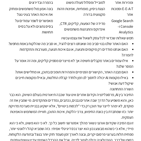
ומהירות אתר
למובייל ומסלול פעולה פשוט
בהמרה ובדירוגים
E-E-A-T וסמכות
הצגת ניסיון, מומחיות, אמינות וזהות
בונה אמון מול משתמשים ומחזק
אתר
מקצועית ברורה
את איכות האתר בעיני גוגל
Google Search
מאפשרים לשפר עמודים על
מדידה של הופעות, קליקים, CTR,
Console ו-
בסיס נתונים ולא על בסיס
אינדוקס והתנהגות משתמשים
Analytics
תחושות
חמש שאלות שכדאי לכל עסק לשאול את עצמו עכשיו
האם האתר שלנו בנוי סביב מה שאנחנו רוצים להגיד, או סביב מה שהלקוח באמת מחפש?
האם אנחנו מודדים רק מיקומים ותנועה, או גם איכות תנועה, מעורבות והתקדמות
להמרה?
אילו עמודים באתר מקבלים חשיפה אך לא מייצרים מספיק קליקים, ומה זה אומר על
המסר שלנו?
האם מבנה האתר, הקישורים הפנימיים והמהירות תומכים בתוכן, או מחלישים אותו?
באילו מקומות AI יכולה לחסוך לנו זמן ולחדד קבלת החלטות, ובאילו מקומות חייבים
שיקול דעת אנושי?
השורה התחתונה
החיבור בין AI, פרסונליזציה וקידום אתרים אינו עוד שכבה תיאורטית בעולם השיווק. הוא כבר
כאן, והוא משפיע על הדרך שבה אתרים נבנים, נכתבים, נמדדים ומתקדמים. מי שמבין את זה
מוקדם, לא ימהר לייצר עוד תוכן רק כדי "לכסות ביטויים", אלא ישקיע בבניית מערכת מדויקת
יותר: כזו שמחברת בין כוונת החיפוש, צרכי הלקוח, איכות התוכן, חוויית המשתמש והאמינות
העסקית.
זו גם הסיבה שקידום אורגני נשאר מהלך אסטרטגי חשוב כל כך. לא כי הוא פשוט, ולא כי הוא
מיידי, אלא כי כשהוא מבוצע נכון הוא יוצר נכס דיגיטלי אמיתי. כזה שמביא קהל רלוונטי יותר,
מפחית תלות בערוצי פרסום יקרים, ובונה לאורך זמן מעמד חזק יותר בגוגל ובתודעת הלקוחות.
בסופו של דבר, הטכנולוגיה יכולה לעזור לדייק. אבל את ההבדל האמיתי עדיין עושים עסקים