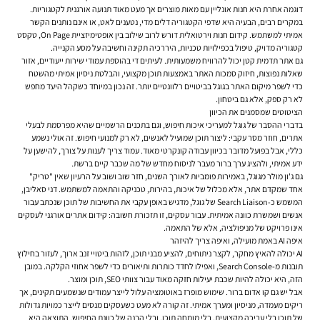
דוגמה אחרת היא חנות אונליין עם מאות מוצרים אך מעט מאוד תנועה אורגנית לקטגוריות.
במקרים רבים, הבעיה היא שדפי הקטגוריה דלים מדי, נטענים לאט, או אינם נותנים הקשר
אמיתי למשתמש. קידום חנות וירטואלית דורש לרוב שילוב בין אופטימיזציית On Page, טקסט
קטגוריה מדויק, טיפול בכפילויות טכניות, היררכיה תקינה וחשיבה על מסע הקנייה.
גם אתר תדמית קטן יכול להרוויח משמעותית. לעיתים די בהוספת עמודי שירות ייעודיים, אזור
שאלות נפוצות, חיזוק סמכות האתר באמצעות תוכן מקצועי, והבלטת ניסיון אמיתי מהשטח
כדי לשפר מיקום האתר בגוגל בביטויים רלוונטיים יותר. זה נכון במיוחד כשקהל היעד מחפש
לא רק ספק, אלא גם ביטחון.
הציטוטים שמסמנים את הכיוון
בדברי ההסבר של גוגל למעריכי איכות חיפוש, וגם בתכנים הרשמיים שהיא מפרסמת לבעלי
אתרים, חוזר מסר עקבי: ליצור תוכן שמועיל לאנשים, לא רק למנועי חיפוש. זה אולי נשמע
כללי, אבל בפועל מדובר בכיוון עבודה קונקרטי מאוד. עמוד צריך לענות על צורך, להישען על
ידע אמיתי, ולהציג ערך ברור מעבר לניסוח מחדש של מה שכבר קיים ברשת.
גם ג'ון מולר מגוגל, באמירות פומביות לאורך השנים, חזר שוב ושוב על הרעיון שאין "טריק"
אחד שמקדם אתר, אלא מכלול של איכות, בהירות, טכניקה והתאמה למשתמש. דני סאליבן,
המשמש כ-Search Liaison של גוגל, מדגיש באופן עקבי את החשיבות של תוכן שנכתב עבור
אנשים ושמשרת כוונה אמיתית. עבור עסקים, זו תזכורת חשובה: קידום אתרים אורגני לעסקים
אינו פרויקט של מניפולציה, אלא של התאמה.
איפה AI באמת מועילה, ואיפה צריך להיזהר
AI יכולה להאיץ מחקר, לקצר ניתוחים, להציע מבני תוכן, לזהות ביטויי זנב ארוך, לעזור בחילוץ
תובנות מ-Search Console, ואפילו לחדד כותרות ותיאורים כדי לשפר אחוזי הקלקה. במובן
הזה, היא יכולה להיות שכבת יעילות חזקה מאוד עבור צוותי SEO, תוכן ומוצר.
אבל יש גם קו אדום ברור. שימוש מופרז באוטומציה עלול לייצר עמודים שנשמעים תקינים, אך
ריקים מעמדה, מניסיון ומערך אמיתי. זה קורה לא מעט כשעסקים מנסים לייצר כמויות גדולות
של תוכן בלי עריכה מקצועית, בלי מומחה תוכן, ובלי הבנה של כוונת החיפוש. התוצאה היא