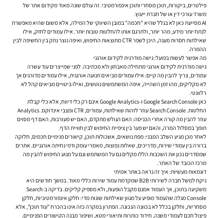
פילטרים, ביקורות, תוכן מסחרי ותוכן אינפורמטיבי. זה עולם שונה מאוד מקידום אתר של
משרד עורכי דין או של חברת ייעוץ.
AI מסייעת כאן לא בגלל שהיא "חכמה" במובן השיווקי של המילה, אלא משום שהיא מאפשרת
לנתח יותר מידע, מהר יותר, ולתרגם אותו להחלטות טובות יותר. אילו עמודים לחזק, אילו
שאילתות חסרות מענה, היכן לשפר CTR מתוצאות החיפוש, ואיפה נוצר נתק בין החשיפה לבין
ההמרה.
מה אפשר לעשות בפועל: גישה מודרנית לקידום אורגני
גישה מודרנית לקידום אורגני מתחילה מאבחון ולא מכתיבה. לפני שמייצרים עוד עשרה
עמודים, צריך להבין מה קיים: אילו עמודים מביאים תנועה אורגנית, אילו עמודים מדורגים אך
לא מקליקים, מהו זמן השהייה, איפה המשתמשים נוטשים, ואילו ביטויים מביאים קהל לא
רלוונטי.
כאן Google Search Console ו-Google Analytics אינם רק כלי דיווח, אלא כלי קבלת
החלטות. Search Console עוזר לזהות שאילתות, עמודים, CTR ומצבי אינדוקס. Analytics
עוזר להבין מה קורה אחרי הכניסה: האם הגולש מתקדם, האם יש מעורבות, האם דף מסוים
תומך במסלול המרה, והאם יש פער בין ציפיית החיפוש לבין חוויית הדף.
לאחר מכן מגיע השלב המבני: מפת נושאים, אשכולות תוכן, קישורים פנימיים חכמים, חלוקה
ברורה בין עמודי שירות, מדריכים, שאלות נפוצות, מאמרי עומק ודפי נחיתה אורגניים. אתרים
שמסדרים נכון את השכבות הללו מקלים גם על המשתמש וגם על מנוע החיפוש להבין מה
מרכז הכובד של האתר.
דוגמאות מעשיות: איך זה נראה באתר אמיתי
ניקח למשל חברה לשירותי B2B שמקדמת עמוד שירות כללי מאוד. במשך חודשים היא
משקיעה בתוכן, אך העמוד אמנם מקבל הופעות, ולא מספיק קליקים. בדיקה ב-Search
Console מגלה שהעמוד מופיע על מגוון שאילתות שונות מדי: חלקן אינפורמטיביות, חלקן
מסחריות, וחלקן בכלל לא בכוונה הנכונה. הפתרון במקרה כזה אינו בהכרח "עוד תוכן", אלא
פיצול חכם לעמודי משנה, חידוד כותרות ותיאורי מטא, ושיפור מבנה הקישורים הפנימיים.