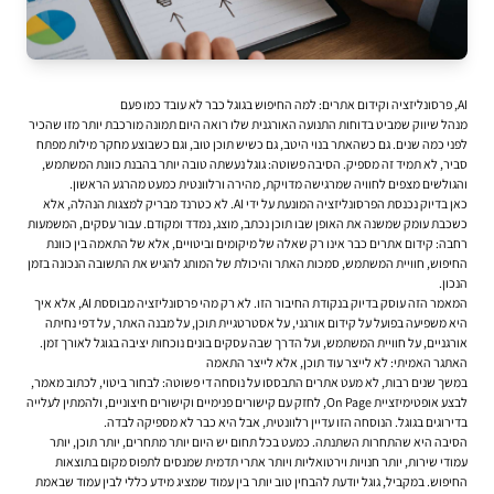
AI, פרסונליזציה וקידום אתרים: למה החיפוש בגוגל כבר לא עובד כמו פעם
מנהל שיווק שמביט בדוחות התנועה האורגנית שלו רואה היום תמונה מורכבת יותר מזו שהכיר
לפני כמה שנים. גם כשהאתר בנוי היטב, גם כשיש תוכן טוב, וגם כשבוצע מחקר מילות מפתח
סביר, לא תמיד זה מספיק. הסיבה פשוטה: גוגל נעשתה טובה יותר בהבנת כוונת המשתמש,
והגולשים מצפים לחוויה שמרגישה מדויקת, מהירה ורלוונטית כמעט מהרגע הראשון.
כאן בדיוק נכנסת הפרסונליזציה המונעת על ידי AI. לא כטרנד מבריק למצגות הנהלה, אלא
כשכבת עומק שמשנה את האופן שבו תוכן נכתב, מוצג, נמדד ומקודם. עבור עסקים, המשמעות
רחבה:
קידום אתרים
כבר אינו רק שאלה של מיקומים וביטויים, אלא של התאמה בין כוונת
החיפוש, חוויית המשתמש, סמכות האתר והיכולת של המותג להגיש את התשובה הנכונה בזמן
הנכון.
המאמר הזה עוסק בדיוק בנקודת החיבור הזו. לא רק מהי פרסונליזציה מבוססת AI, אלא איך
היא משפיעה בפועל על קידום אורגני, על אסטרטגיית תוכן, על מבנה האתר, על דפי נחיתה
אורגניים, על חוויית המשתמש, ועל הדרך שבה עסקים בונים נוכחות יציבה בגוגל לאורך זמן.
האתגר האמיתי: לא לייצר עוד תוכן, אלא לייצר התאמה
במשך שנים רבות, לא מעט אתרים התבססו על נוסחה די פשוטה: לבחור ביטוי, לכתוב מאמר,
לבצע אופטימיזציית On Page, לחזק עם קישורים פנימיים וקישורים חיצוניים, ולהמתין לעלייה
בדירוגים בגוגל. הנוסחה הזו עדיין רלוונטית, אבל היא כבר לא מספיקה לבדה.
הסיבה היא שהתחרות השתנתה. כמעט בכל תחום יש היום יותר מתחרים, יותר תוכן, יותר
עמודי שירות, יותר חנויות וירטואליות ויותר אתרי תדמית שמנסים לתפוס מקום בתוצאות
החיפוש. במקביל, גוגל יודעת להבחין טוב יותר בין עמוד שמציג מידע כללי לבין עמוד שבאמת