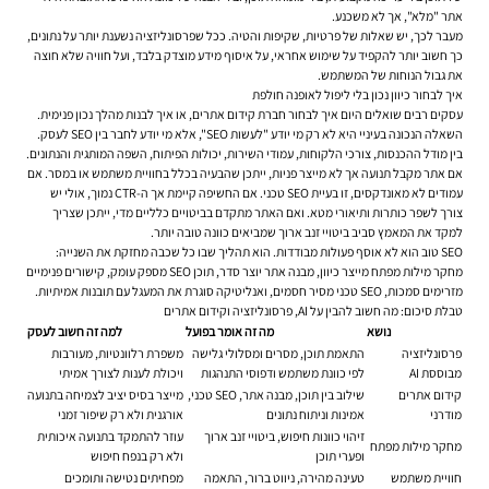
אתר "מלא", אך לא משכנע.
מעבר לכך, יש שאלות של פרטיות, שקיפות והטיה. ככל שפרסונליזציה נשענת יותר על נתונים,
כך חשוב יותר להקפיד על שימוש אחראי, על איסוף מידע מוצדק בלבד, ועל חוויה שלא חוצה
את גבול הנוחות של המשתמש.
איך לבחור כיוון נכון בלי ליפול לאופנה חולפת
עסקים רבים שואלים היום איך לבחור חברת קידום אתרים, או איך לבנות מהלך נכון פנימית.
השאלה הנכונה בעיניי היא לא רק מי יודע "לעשות SEO", אלא מי יודע לחבר בין SEO לעסק.
בין מודל ההכנסות, צורכי הלקוחות, עמודי השירות, יכולות הפיתוח, השפה המותגית והנתונים.
אם אתר מקבל תנועה אך לא מייצר פניות, ייתכן שהבעיה בכלל בחוויית משתמש או במסר. אם
עמודים לא מאונדקסים, זו בעיית SEO טכני. אם החשיפה קיימת אך ה-CTR נמוך, אולי יש
צורך לשפר כותרות ותיאורי מטא. ואם האתר מתקדם בביטויים כלליים מדי, ייתכן שצריך
למקד את המאמץ סביב ביטויי זנב ארוך שמביאים כוונה טובה יותר.
SEO טוב הוא לא אוסף פעולות מבודדות. הוא תהליך שבו כל שכבה מחזקת את השנייה:
מחקר מילות מפתח מייצר כיוון, מבנה אתר יוצר סדר, תוכן SEO מספק עומק, קישורים פנימיים
מזרימים סמכות, SEO טכני מסיר חסמים, ואנליטיקה סוגרת את המעגל עם תובנות אמיתיות.
טבלת סיכום: מה חשוב להבין על AI, פרסונליזציה וקידום אתרים
נושא
מה זה אומר בפועל
למה זה חשוב לעסק
פרסונליזציה
התאמת תוכן, מסרים ומסלולי גלישה
משפרת רלוונטיות, מעורבות
מבוססת AI
לפי כוונת משתמש ודפוסי התנהגות
ויכולת לענות לצורך אמיתי
קידום אתרים
שילוב בין תוכן, מבנה אתר, SEO טכני,
מייצר בסיס יציב לצמיחה בתנועה
מודרני
אמינות וניתוח נתונים
אורגנית ולא רק שיפור זמני
זיהוי כוונות חיפוש, ביטויי זנב ארוך
עוזר להתמקד בתנועה איכותית
מחקר מילות מפתח
ופערי תוכן
ולא רק בנפח חיפוש
חוויית משתמש
טעינה מהירה, ניווט ברור, התאמה
מפחיתים נטישה ותומכים