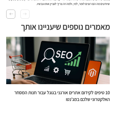
שיודעים מה הם רוצים לומר, למי, ולמה זה צריך לעניין אותו עכשיו.
מאמרים נוספים שיעניינו אותך
10 טיפים לקידום אתרים אורגני בגוגל עבור חנות המסחר
האלקטרוני שלכם במג'נטו
א