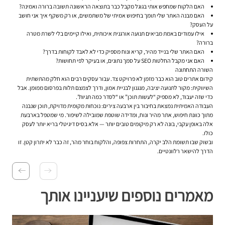
האם הלקוח שמחפש אותי בגוגל מקבל כבר בתוצאה הראשונה תשובה ברורה ואמינה?
האם מבנה האתר שלי תומך בחיפוש אמיתי של משתמשים, או רק משקף איך אני חושב
על העסק?
אילו עמודים באמת מביאים תנועה אורגנית איכותית, ואילו קיימים בלי לשרת מטרה
ברורה?
האם האתר שלי בנייד מהיר, קריא ונוח מספיק כדי לא לאבד לקוחות בדרך?
האם אני מקבל החלטות SEO על סמך נתונים, או בעיקר לפי תחושות?
השורה התחתונה
קידום אתרים טוב הוא כבר מזמן לא פרויקט צד. עבור עסקים רבים הוא חלק מהתשתית
השיווקית: מקור לתנועה יציבה, מנגנון לבניית אמון, ודרך לצמצם תלות בפרסום ממומן. אבל
כדי שזה יעבוד, לא מספיק “לעשות תוכן” או “לסדר כמה תגיות”.
העבודה האמיתית נמצאת בחיבור בין ארבעה צירים: נוכחות מקומית מדויקת, תוכן שנבנה
מתוך כוונת חיפוש, אתר מהיר ונוח, ומדידה שוטפת שמובילה לשיפור. מי שמטפל בארבעת
אלה באופן עקבי, בונה לא רק מיקומים טובים יותר — אלא בסיס דיגיטלי בריא יותר לעסק
כולו.
ובשוק שבו תשומת הלב יקרה, התחרות צפופה, והלקוח בוחר מהר, זה כבר לא יתרון קטן. זו
הדרך להישאר רלוונטיים.
מאמרים נוספים שיעניינו אותך