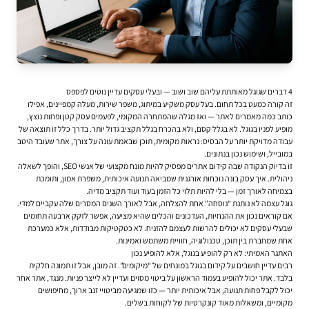
4 דברים שגוגל מאותתת עליהם שוב ושוב — ובעלי עסקים עדיין נוטים לפספס
זה קורה כמעט בכל תחום. בעל עסק משקיע במיתוג, משפר שירות, מעלה קמפיינים, אפילו
כותב כמה מאמרים לאתר — ואז מגלה שהמתחרה המקומי, לפעמים עסק קטן ופחות נוצץ,
מופיע לפניו בגוגל. לא בגלל קסם, ולא בהכרח בגלל תקציב גדול יותר. בדרך כלל זו תוצאה של
עבודה מדויקת יותר על הבסיס: נראות מקומית, תוכן שבאמת עונה על צורך, אתר שעובד היטב
במובייל, ושימוש נכון בנתונים.
זו בדיוק הנקודה שבה
קידום אתרים
מפסיק להיות מונח מקצועי של אנשי SEO, והופך לשאלה
ניהולית. איך עסק בונה נוכחות אורגנית שמביאה תנועה איכותית, משפרת אמון, ותומכת
בצמיחה לאורך זמן — בלי להיות תלוי כל הזמן בעוד ועוד תקציב מדיה.
גוגל עצמה לא נותנת “נוסחה” אחת להצלחה, אבל לאורך השנים המסרים שלה עקביים למדי.
אם קוראים נכון את ההנחיות, העדכונים והכלים שהיא מציעה, אפשר לזקק ארבעה תחומים
שבעלי עסקים לא יכולים להרשות לעצמם להזניח. לא כטקטיקות מבודדות, אלא כמערכת
אחת שמחברת בין תוכן, טכנולוגיה, חוויית משתמש ואמינות.
האתגר האמיתי: לא רק להופיע בגוגל, אלא להופיע נכון
רבים עדיין חושבים על קידום בגוגל במונחים של “מיקומים”. זה מובן, אבל זו תמונה חלקית
בלבד. אתר יכול להופיע בעמוד הראשון על ביטוי מסוים ועדיין לא לייצר פניות. מנגד, אתר אחר
יכול לקבל פחות תנועה, אבל איכותית יותר — כזו שמגיעה מביטויי זנב ארוך, מחיפושים
מקומיים, ומשאלות מאוד קונקרטיות של לקוחות בשלים.