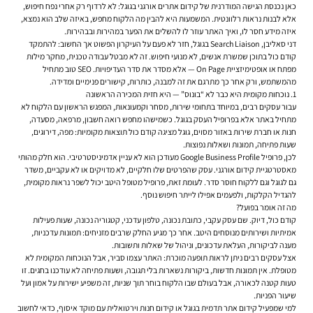
כאן נכנסת הגישה המודרנית של קידום אתרים אורגני בגוגל: לא לרדוף רק אחרי נפח חיפוש,
אלא לבנות נראות רלוונטית. המשמעות היא להבין מה הלקוח מחפש, באיזה שלב הוא נמצא,
איזה מידע חסר לו, ואיך האתר עוזר לו להשלים את הפער במהירות ובבהירות.
דני סאליבן, Search Liaison בגוגל, חזר לא פעם על העיקרון הפשוט אך החשוב: להתמקד
קודם כול בתוכן שמשרת אנשים, לא מנועי חיפוש. זה לא מבטל עבודה טכנית, מחקר מילות
מפתח או אופטימיזציית On Page — אלא מסדר את סדר העדיפויות. SEO טוב מתחיל
מהמשתמש, ורק אחר כך מתרגם את זה למבנה, כותרות, קישורים פנימיים ומדידה.
1. נוכחות מקומית היא כבר לא “בונוס” — היא חזית המכירה הראשונה
עבור עסקים רבים, במיוחד בתחומי שירות, מסחר וקמעונאות, המפגש הראשון עם הלקוח לא
מתחיל באתר אלא בפרופיל העסק בגוגל. כשמישהו מחפש רואה חשבון, מרפאה, מסעדה,
חנות או חברת שירות באזור מסוים, גוגל מציגה קודם כול תוצאות מקומיות: מפה, דירוגים,
שעות פתיחה, תמונות ושאלות נפוצות.
לכן, פרופיל Google Business Profile מעודכן הוא לא עניין אדמיניסטרטיבי. הוא חלק מהותי
מאסטרטגיית קידום אורגני. עסק שהפרטים שלו חלקיים, לא מדויקים או לא עקביים, משדר
גם לגוגל וגם ללקוח חוסר סדר. לעומת זאת, פרופיל מטופל היטב יכול לשפר נראות מקומית,
להגדיל הקלקות, ולפעמים אפילו לייתר חיפוש נוסף.
מה זה אומר בפועל?
קודם כול, דיוק. שם עסק עקבי, כתובת נכונה, טלפון עדכני, קטגוריה נכונה, שעות פעילות
אמיתיות ושירותים מנוסחים היטב. אחר כך מגיע החלק שרבים מזניחים: תמונות עדכניות,
מענה לביקורות, העלאת עדכונים, וניהול של שאלות ותשובות.
אצל עסקים רבים ניתן לראות תופעה מוכרת: האתר עצמו סביר, אבל הנוכחות המקומית לא
מטופלת. אין תמונות חדשות, ביקורות נשארות בלי תגובה, ושעות פתיחה לא עודכנו בחגים. זו
טעות קטנה לכאורה, אבל בעולם שבו הלקוח בוחר תוך שניות, זה משפיע ישירות על אמון ועל
שיעור הפניות.
למי שמפעיל קידום אתר תדמית בגוגל או קידום חנות וירטואלית עם מוקד איסוף, כדאי לחשוב