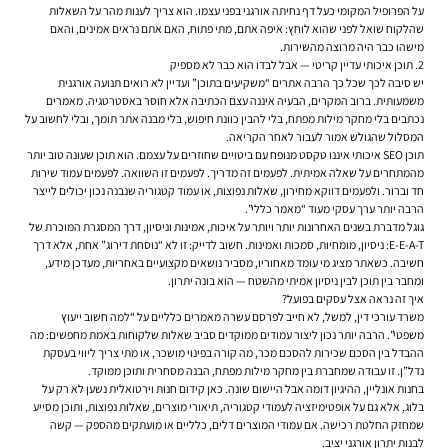
על הפרופיל המקומי כעל דף נחיתה אורגני בפני עצמו. הוא צריך לענות מהר על השאלות
שהלקוח שואל לפני שהוא לוחץ: איפה אתם, מתי פתוח, האם אתם נראים אמינים, והאם
מישהו כבר היה מרוצה מהשירות.
2. תוכן איכותי עדיין קריטי — אבל לבדו הוא כבר לא מספיק
יש סיבה לכך שכל כך הרבה אתרים “משקיעים בתוכן” ועדיין לא רואים תנועה אורגנית
משמעותית. ברוב המקרים, הבעיה איננה עצם הכתיבה אלא חוסר באסטרטגיה. מאמרים
נכתבים בלי מחקר מילות מפתח, בלי להבין כוונת חיפוש, בלי מבנה אתר תומך, ובלי לחשוב על
המסלול שהגולש אמור לעבור לאחר הקריאה.
תוכן SEO איכותי איננו טקסט מנופח עם ביטויים שחוזרים על עצמם. הוא תוכן שעונה טוב יותר
מהמתחרים על שאלה אמיתית. לפעמים זה מדריך. לפעמים זו השוואה. לפעמים עמוד שירות
חד וברור. ולפעמים דווקא מחירון, שאלות נפוצות, או עמוד קטגוריה שנבנה נכון יכולים לייצר
הרבה יותר ערך עסקי מעוד “מאמר כללי”.
גוגל מדברת בשנים האחרונות יותר ויותר על איכות, אמינות וניסיון, דרך המסגרת המוכרת של
E-E-A-T: ניסיון, מומחיות, סמכות ואמינות. חשוב לדייק: זו לא “נוסחת דירוג” אחת, אלא דרך
חשיבה. כשאתר מציג מי עומד מאחוריו, מסביר נושאים מקצועיים באחריות, מעדכן מידע,
ומחבר בין תוכן לבין ניסיון אמיתי מהשטח — הוא בונה יתרון.
איך זה נראה אצל עסקים בפועל?
משרד עורכי דין, למשל, לא חייב לפרסם עשרה מאמרים כלליים על “למה חשוב ייעוץ
משפטי”. הרבה יותר נכון ליצור עמודים ממוקדים סביב שאלות שלקוחות באמת מחפשים: מה
ההבדל בין הסכם שכירות להסכם מכר, מה קורה בפינוי מושכר, או מתי צריך ליווי בעסקת
נדל”ן. זו עבודה שמחברת בין מחקר מילות מפתח, הבנה מסחרית ותוכן ממוקד.
בחנות אונליין, ההיגיון דומה אבל היישום שונה. כאן קידום חנות וירטואלית נשען לא רק על
בלוג, אלא גם על אופטימיזציה לעמודי קטגוריה, תיאורי מוצרים, שאלות נפוצות, ותוכן מסייע
שמחזק החלטת רכישה. אם עמודי המוצרים דלים, כלליים או מועתקים מהספק — קשה
לבנות יתרון אורגני יציב.