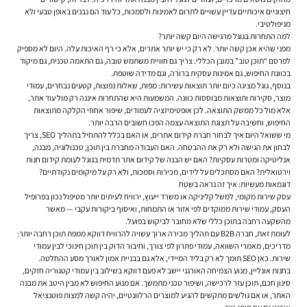
חיצוניים איכותיים עדיין עשויים לתרום לאמינות ולסמכות, כל עוד הם נבנים באופן טבעי ולא
מניפולטיבי.
למה התחרות בגוגל מרגישה היום קשה יותר?
מפני שהיא אכן קשה יותר. לא רק כי יש יותר אתרים, אלא כי רף האיכות עלה. היום לא מספיק
לפרסם “תוכן טוב” במובן הכללי. צריך גם חוויית משתמש טובה, גם התאמה טכנית, גם מיקוד
בכוונת החיפוש, גם אמינות עסקית ברורה, וגם מדידה שוטפת.
בנוסף, גוגל מציגה כיום יותר תוצאות עשירות: מפות, שאלות נפוצות, קטעים נבחרים, עמודי
מוצר, סקירות ותוצאות מבוססות כוונה. המשמעות היא שהתחרות איננה רק מול עוד אתר,
אלא מול כל ממשק התוצאה. לכן אופטימיזציה לעמודים, שיפור אחוזי הקלקה מתוצאות
החיפוש, וחשיבה על תצוגת התוצאה עצמה הפכו חשובים הרבה יותר.
מי ששואל היום איך לבחור חברת קידום אתרים, או האם בכלל להתחיל בתהליך SEO, צריך
לבחון את הגישה ולא רק את ההבטחה. האם העבודה מחברת בין תוכן, טכנולוגיה, מבנה,
אנליטיקה ומטרות עסקיות? האם יש הבנה של קידום אתר תדמית בגוגל לעומת קידום חנות
וירטואלית? האם מסתכלים על לידים, מכירות וסמכות, ולא רק על מיקומים נקודתיים?
דוגמאות מעשיות: איך זה נראה בשטח
עסק שירות מקומי, למשל קליניקה או משרד ייעוץ, ירוויח לעיתים יותר מטיפול נכון בפרופיל
העסק, עמודי שירות ממוקדים לפי אזור או התמחות, ואיסוף ביקורות עקבי — מאשר
מהשקעה רחבה בתוכן כללי שלא מחובר לביקוש בפועל.
לעומת זאת, חברה B2B עם תהליך מכירה ארוך עשויה להרוויח דווקא ממפת תוכן רחבה יותר:
מדריכים, מאמרי השוואה, עמודי פתרון לפי צורך, וחיבור הדוק בין תוכן חינוכי לבין עמודי
שירות. כאן SEO תומך לא רק בליד המיידי, אלא גם בבניית אמון לאורך מסע ההחלטה.
בחנות אונליין, מנוע הצמיחה האורגני יישב לא פעם דווקא בשילוב בין עמודי קטגוריה חזקים,
סינון חכם, תוכן עזר לרכישה, ושיפור טכני מתמשך. אם מנוע החיפוש לא מבין היטב את מבנה
האתר, או אם גולשים מתקשים להגיע למוצרים הרלוונטיים, יהיה קשה למצות פוטנציאל