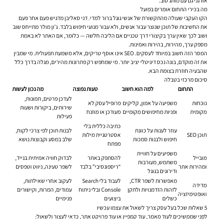
אורגני גם עם מותג טוב.
מה בכירי התחום אומרים בפועל
הקו העקבי שעולה מהתקשורת של אנשי גוגל ברור למדי. דני סאליבן מדגיש פעם אחר פעם
את החשיבות של תוכן שנוצר עבור אנשים, ולא עבור מנועי חיפוש בלבד. ג’ון מולר מתייחס שוב
ושוב לכך שאין ערך בקיצורי דרך טכניים אם הליבה חלשה — כלומר, אם האתר לא באמת
מספק ערך, מהירות, בהירות ואמינות.
המסר הזה חשוב במיוחד לעסקים. SEO אינו אוסף טריקים, אלא משמעת תפעולית. מי שמבין
את זה מוקדם, בונה נכס דיגיטלי יציב יותר. מי שמחפש רק פתרונות מהירים, מגלה בדרך כלל
שהבעיה חוזרת בצומת הבא.
סיכום מרכזי בטבלה
התחום
למה הוא חשוב
טעות נפוצה
מה נכון לעשות
לעדכן פרטים, תמונות,
נוכחות
משפיעה על אמון, קליקים
פרופיל עסק לא
שירותים, ביקורות ושעות
מקומית
ופניות מחיפושים מקומיים
מעודכן או מוזנח
פעילות
כתיבה כללית בלי
עוזר לענות על כוונת
לבנות תוכן לפי צרכי לקוח,
תוכן SEO
אסטרטגיית מילות
חיפוש ולבנות סמכות
שלב במסע וקבוצות נושא
מפתח
משפיעים על חוויית
מובייל
להסתפק באתר
לבדוק חוויה אמיתית בנייד,
משתמש, מעורבות
ומהירות אתר
“ריספונסיבי” בלבד
לשפר טעינה, ניווט וטפסים
ודירוגים בגוגל
מאפשרות לשפר CTR,
לעבוד בלי Search
לעקוב אחרי שאילתות,
מדידה
לזהות הזדמנויות ולתקן
Console ובלי ניתוח
עמודים, המרות, וקישורים
ואופטימיזציה
כשלים
ביצועים
פנימיים
5 שאלות שכל בעל עסק צריך לשאול את עצמו עכשיו
לפני שממשיכים לעוד מאמר, עוד קמפיין או עוד פרויקט אתר, כדאי לעצור ולשאול: