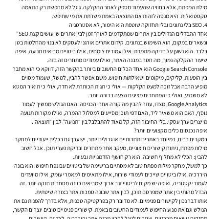
מילת המפתח, אלא בחוויה שהעמוד מספק לאחר ההקלקה. גוגל לא מחפשת רק התאמה
טקסטואלית. היא מנסה לזהות אם התוצאה באמת משרתת את מי שחיפש.
4. SEO בלי נתונים ובלי תחזוקה שוטפת הוא הימור, לא אסטרטגיה
אחד ההבדלים הגדולים בין אתרים שמתקדמים לאורך זמן לבין אתרים ש”עושים קצת SEO”
ונשארים במקום, הוא השימוש בנתונים. קידום אתרים אורגני לעסקים לא בנוי מהחלטות בטן
בלבד. הוא נשען על בדיקה מתמדת: אילו עמודים צומחים, אילו ביטויים מביאים תנועה, איפה
שיעור ההקלקה נמוך, מה חסר במבנה האתר, ואילו עמודים מתחרים זה בזה.
Google Search Console הוא אחד הכלים החשובים ביותר בהקשר הזה, דווקא כי הוא מחבר
בין הופעות, קליקים, מיקומים ושאילתות חיפוש. משם אפשר להבין, למשל, שעמוד מסוים
מופיע הרבה אבל זוכה למעט הקלקות — אולי כי תגית הכותרת לא חדה, אולי כי תיאור המטא
לא משכנע, ואולי כי המתחרים מציגים הצעה ברורה יותר.
Google Analytics, מצדו, עוזר להבין מה קורה אחרי הכניסה: האם הגולש ממשיך לעמוד
נוסף, האם הוא משאיר ליד, האם דפי תוכן מסייעים למסלול ההמרה, ואילו מקורות תנועה
מייצרים ערך עסקי. בלי החיבור הזה, קל מאוד להתבלבל בין “תנועה” לבין “תוצאה”.
איפה נכנסים כלים מקצועיים יותר?
במקרים רבים, במיוחד באתרים תחרותיים או גדולים יותר, יש ערך גם בכלים ייעודיים למחקר
מילות מפתח, ניתוח קישורים חיצוניים, מעקב אחר מתחרים ובדיקת פערי תוכן. אבל חשוב
להבין: הכלי לא מחליף חשיבה. הוא רק חושף הזדמנויות ובעיות.
כך למשל, מחקר מילות מפתח טוב לא מסתיים ברשימה של ביטויים עם נפח חיפוש. הוא בונה
היררכיה. אילו ביטויים שייכים לעמודי שירות, אילו מתאימים למאמרי עומק, אילו מיועדים
לעמודי קטגוריה, ואיפה יש מקום לביטויי זנב ארוך שמביאים כוונה מסחרית חזקה יותר. זה
הבדל מהותי בין אתר שמפרסם תוכן, לבין אתר שבונה סמכות אתר בצורה שיטתית.
אותו דבר נכון לקישורים פנימיים. לא מדובר רק בפרקטיקה טכנית, אלא בדרך להפנות גם את
הגולש וגם את מנוע החיפוש לעמודים החשובים באמת. קישורים פנימיים טובים יוצרים הקשר,
מחזקים נושאים מרכזיים, ועוזרים לגוגל להבין מבנה אתר והיררכיה. לצד זה, קישורים