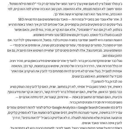
ג’ון מולר מגוגל ציין לא פעם שאין ערך בייצור המוני של עמודים רק כדי “לכסות מילות מפתח”.
המסר חשוב: לא הכמות מנצחת, אלא ההתאמה. תוכן טוב הוא כזה שיודע למה הוא קיים, למי
הוא נכתב, ואיזה צעד הוא רוצה שהקורא יעשה אחר כך.
3. אתר שלא עובד טוב במובייל ובמהירות — מאבד גם משתמשים וגם הזדמנויות SEO
בעלי עסקים רבים משקיעים בתוכן ובקמפיינים, אבל שוכחים לבדוק איך האתר באמת מרגיש
בטלפון. לא רק אם הוא “ריספונסיבי”, אלא אם הוא קריא, מהיר, נוח לניווט, והאם אפשר
לבצע בו פעולה בלי מאמץ. כאן בדיוק נפגשים SEO טכני וחוויית משתמש.
הטעות הנפוצה היא לחשוב שמדובר בסוגיה טכנית בלבד. בפועל, זה נושא עסקי לכל דבר. אם
תפריט מסורבל, כפתורים קטנים מדי, עמודים קופצים בזמן טעינה, או טפסים ארוכים מדי —
המשתמש עוזב. מבחינת גוגל, אלה לעיתים סימנים לכך שחוויית השימוש אינה מיטבית, גם אם
התוכן עצמו טוב.
גוגל כבר שנים מתקדמת בכיוון ברור: להעדיף אתרים שמגישים מידע באופן נגיש, מהיר ויציב.
זה כולל מהירות אתר, היררכיה ברורה של כותרות, שימוש נכון בתמונות, קוד נקי, והתאמה
אמיתית למובייל. בעלי אתרים לא חייבים להיות מפתחים כדי להבין את העיקרון: אם האתר
מכביד על המשתמש, הוא פוגע בביצועים.
מה לבדוק בלי להסתבך?
ראשית, איך האתר נטען בנייד אמיתי, לא רק במחשב. שנית, האם קל להבין מה העסק מציע
כבר במסך הראשון. שלישית, האם יש מסלול ברור ליצירת קשר, רכישה או קריאת מידע נוסף.
ורביעית, האם העמודים החשובים באמת — שירותים, קטגוריות, דפי נחיתה אורגניים —
נטענים במהירות סבירה ומציגים תוכן ברור.
כלים כמו Google Search Console ו-Google Analytics יכולים לעזור לזהות דפוסים: עמודים
עם ירידה בחשיפה, שיעורי מעורבות חלשים, דפים שמקבלים הופעות אבל לא מספיק קליקים,
או תנועה אורגנית שלא מתורגמת לפעולה. זו לא אנליטיקה בשביל “לראות גרפים”; זו דרך
להבין איפה האתר מאבד אנשים.
כשמדברים על שיפור מיקום האתר בגוגל, חשוב לזכור: לפעמים הבעיה היא לא בתחרות על