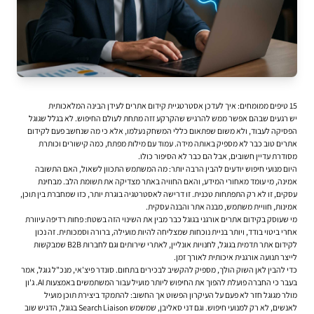
15 טיפים ממומחים: איך לעדכן אסטרטגיית קידום אתרים לעידן הבינה המלאכותית
יש רגעים שבהם אפשר ממש להרגיש שהקרקע זזה מתחת לעולם החיפוש. לא בגלל שגוגל
הפסיקה לעבוד, ולא משום שפתאום כללי המשחק נעלמו, אלא כי מה שנחשב פעם ל
קידום
אתרים
טוב כבר לא מספיק באותה מידה. עמוד עם מילות מפתח, כמה קישורים וכותרת
מסודרת עדיין חשובים, אבל הם כבר לא הסיפור כולו.
היום מנועי חיפוש יודעים להבין הרבה יותר: מה המשתמש התכוון לשאול, האם התשובה
אמינה, מי עומד מאחורי המידע, והאם החוויה באתר מצדיקה את תשומת הלב. מבחינת
עסקים, זו לא רק התפתחות טכנית. זו דרישה לאסטרטגיה בוגרת יותר, כזו שמחברת בין תוכן,
אמינות, חוויית משתמש, מבנה אתר והבנה עסקית.
מי שעוסק ב
קידום אתרים אורגני בגוגל
כבר מבין את השינוי הזה בשטח: פחות רדיפה עיוורת
אחרי ביטוי בודד, ויותר בניית נוכחות שמצליחה להיות מועילה, ברורה וסמכותית. זה נכון
לקידום אתר תדמית בגוגל, לחנויות אונליין, לאתרי שירותים וגם לחברות B2B שמבקשות
לייצר תנועה אורגנית איכותית לאורך זמן.
כדי להבין לאן השוק הולך, מספיק להקשיב לבכירים בתחום. סונדר פיצ'אי, מנכ"ל גוגל, אמר
בעבר כי החברה פועלת להפוך את החיפוש ליותר מועיל עבור המשתמשים באמצעות AI. ג'ון
מולר מגוגל חזר לא פעם על העיקרון הפשוט אך החשוב: להתמקד ביצירת תוכן מועיל
לאנשים, לא רק למנועי חיפוש. וגם דני סאליבן, שמשמש Search Liaison בגוגל, הדגיש שוב