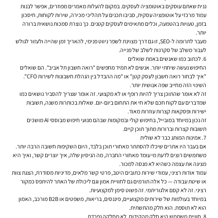
נניח שאתם עוסקים באוטומציה לעסקים. במקום להעלות מאמרים מפוזרים, אפשר לבנות
עמוד מרכזי על אוטומציה עסקית, סביבו תכנים על תהליכי מכירה, שירות לקוחות, חיסכון
בזמן, טעויות בהטמעה, וכלים מתאימים לעסקים קטנים. כך נוצרת סמכות נושאית ברורה
יותר.
מעבר לתרומה ל-SEO, זו גם דרך מצוינת לשפר ניווט פנימי, להאריך זמן שהייה ולעזור לגולש
לעבור משלב של סקרנות לשלב של פנייה.
6. לכתוב כמו שאנשים באמת שואלים
החיפוש נעשה שיחתי יותר. אנשים לא תמיד מחפשים "רואה חשבון תל אביב". הם שואלים
"איך לבחור רואה חשבון לעסק קטן" או "מה ההבדל בין הנהלת חשבונות לשירות CFO".
השינוי הזה מחייב שפה אנושית יותר.
זה לא אומר שהתוכן צריך להיות רופף או לא מקצועי. זה אומר שצריך להסביר נושאים כמו
שמדברים עם לקוח חכם שלא חי את התחום ביום-יום. שאלות בכותרות משנה, תשובות
ישירות ופסקאות קצרות עוזרות מאוד.
זה נכון במיוחד במובייל, בחיפוש קולי ובמקומות שבהם מנועי חיפוש מבוססי AI מושכים
תשובות קצרות וברורות מתוך תוכן קיים.
7. אמינות המותג כבר לא שולית
אם בעבר היו אתרים שיכלו להסתתר מאחורי תוכן בלבד, היום השקיפות חשובה הרבה יותר.
משתמשים רוצים לדעת מי עומד מאחורי החברה, מה הניסיון שלה, איך יוצרים קשר, ואיך היא
מציגה את עצמה כשהיא לא מנסה למכור.
עמוד אודות רציני, עמודי שירות כתובים היטב, פרטי קשר מלאים, מדיניות מסודרת, הצגת צוות
או שיטת עבודה — כל אלה תורמים גם לחוויית אמון וגם ליכולת של האתר להיתפס כמקור
רציני. זה לא קסם אלגוריתמי. זה פשוט סימן למקצועיות.
במיוחד בעולמות של שירותים מקצועיים, פיננסים, בריאות, משפטים או B2B מורכב, האמון
הוא לא תוספת. הוא חלק מהתשתית.
8. חוויית משתמש היא חלק מהקידום, לא מחלקה נפרדת