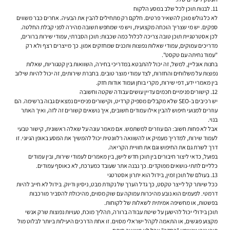
11. לבנות תוכן לכל שלב במסע הלקוח
לא כל גולש מוכן להשאיר פרטים. חלקם רק מתחילים להבין את הבעיה. אחרים כבר משווים
ספקים. יש מי שצריך הוכחה מקצועית, ויש מי שמחפש תשובה מהירה לפני קבלת החלטה.
לכן אסטרטגיית תוכן טובה צריכה לכלול כמה שכבות: תוכן הסברתי, עמודי שירות ברורים,
מדריכים עמוקים, עמודי שאלות נפוצות ותכנים שמחזקים אמון. כך מייצרים רצף ולא רק
"עמוד נחיתה עם טקסט".
בחנות אונליין, למשל, זה יכול להתבטא במדריכי בחירה, השוואות בין קטגוריות, שאלות
נפוצות על משלוחים והחזרות, לצד עמודי מוצר טובים. בחברת שירותים, זה יכול להיות שילוב
בין מאמרי ידע, דפי שירות, מקרי בוחן ועמוד אודות חזק.
12. קישורים פנימיים חכמים עדיין עושים עבודה שקטה וחשובה
יש רכיבים ב-SEO שלא מקבלים מספיק קרדיט, וקישורים פנימיים נמצאים גבוה ברשימה. הם
עוזרים למנועי חיפוש להבין אילו עמודים חשובים, איך נושאים קשורים זה לזה, ואיך האתר
בנוי.
אבל לא פחות חשוב: הם עוזרים למשתמש. אם מאמר עונה על שאלה ראשונית, קישור טבעי
לעמוד שירות, למדריך מעמיק או להשוואה רלוונטית יכול להמשיך את המסע באופן הגיוני. זו
דרך לשרת גם את החיפוש וגם את חוויית הקריאה.
בפועל, כדאי ליצור חיבורים בין תוכן חדש לישן, בין מאמרים לעמודי שירות, ובין עמודים
כלליים לתתי-נושאים ממוקדים. כך נבנה אתר שעובד כמערכת, לא כאוסף עמודים.
13. בעולם של תוכן זמין, בידול הוא יתרון אסטרטגי
ככל שיותר קל לייצר טקסט, כך גדל הערך של נקודת מבט, ניסיון ודיוק. בידול לא חייב להיות
דרמטי. לפעמים הוא נובע מהיכרות עמוקה עם שוק מסוים, מהיכולת להסביר מורכבות
בפשטות, או מחשיפה אמיתית לשאלות של לקוחות.
תוכן בידולי יכול להישען על שיטת עבודה ברורה, תהליך מוכח, טעויות נפוצות שרק אנשי
מקצוע פוגשים, או התאמה לקהל ישראלי מסוים. זו אחת הדרכים היעילות ביותר לבלוט מול