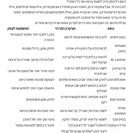
האם כל עסק חייב לשנות עכשיו את כל האתר?
לא בהכרח. אצל עסקים רבים, השינוי הנכון מתחיל באבחון מדויק: אילו עמודים חלשים, אילו
תכנים דורשים עדכון, איפה יש בעיית אמון, ואילו חסמים פוגעים בחוויית המשתמש. שיפור
מדורג עדיף כמעט תמיד על מהפכה לא ממוקדת.
טבלת סיכום: 15 העקרונות המרכזיים לעדכון אסטרטגיית קידום אתרים
נושא
העיקרון המרכזי
המשמעות לעסק
תוכן רלוונטי יותר ושיפור פוטנציאל
כוונת חיפוש
להבין מה המשתמש מנסה להשיג
ההמרה
מומחיות
לבסס מידע על ניסיון וידע אמיתי
חיזוק אמון, בידול וסמכות
בתוכן
להיעזר בכלים בלי לוותר על עריכה
שימוש ב-AI
ייעול תהליכים תוך שמירה על איכות
ושיקול דעת
עדכון תוכן
לשפר נכסים קיימים לפני הרחבה
מיצוי מהיר יותר של פוטנציאל אורגני
קיים
אגרסיבית
אשכולות תוכן
לארגן את האתר סביב נושאים שלמים
העמקת סמכות ושיפור ניווט
לכתוב בהתאם לאופן שבו אנשים
שפה טבעית
התאמה טובה יותר לחיפוש שיחתי
שואלים
להציג שקיפות, זהות מקצועית ופרטי
אמינות מותג
חיזוק אמון משתמשים
רקע
חוויית
לשפר מהירות, מובייל, קריאות וניווט
יותר מעורבות ופחות נטישה
משתמש
בסיס טכני
לשמור על אתר סריק, מסודר ותקין
מיצוי טוב יותר של התוכן
מדידה עסקית
להסתכל מעבר לדירוגים בלבד
חיבור בין SEO לתוצאות בפועל
ליצור תוכן לשלבים שונים של קבלת