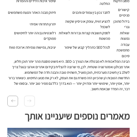
מסע הלקוח
שיפור איכות הלידים וההמרות
החלטה
קישורים
לחבר נכון בין עמודים ותכנים
חיזוק מבנה האתר והנעת משתמשים
פנימיים
בידול מתוכן
להציע זווית, עומק או ניסיון שקשה
יתרון תחרותי אמיתי
גנרי
לשכפל
שאלות
לספק תשובות קצרות וברורות לשאלות
רלוונטיות גבוהה יותר לחיפושים
נפוצות
מהשטח
ממוקדים
עבודה
לנהל SEO כתהליך קבוע של שיפור
יציבות, גמישות וצמיחה ארוכת טווח
מתמשכת
סיכום
הבינה המלאכותית לא מבטלת את הצורך ב-SEO. היא פשוט מסננת מהר יותר תוכן חלש,
אתר מבולגן ואסטרטגיה שטחית. לכן, מי שרוצה להצליח ב
קידום אתרים אורגני בגוגל
צריך
לשלב בין חשיבה מערכתית, תוכן מועיל, תשתית טובה והבנה חדה של המשתמש.
החדשות הטובות הן שהכיוון הזה משרת גם את העסק, לא רק את מנוע החיפוש. כשאתר ברור
יותר, אמין יותר, שימושי יותר ומדויק יותר — הוא בדרך כלל גם ממיר טוב יותר. ובסופו של
דבר, זה המדד שבאמת חשוב.
מאמרים נוספים שיעניינו אותך