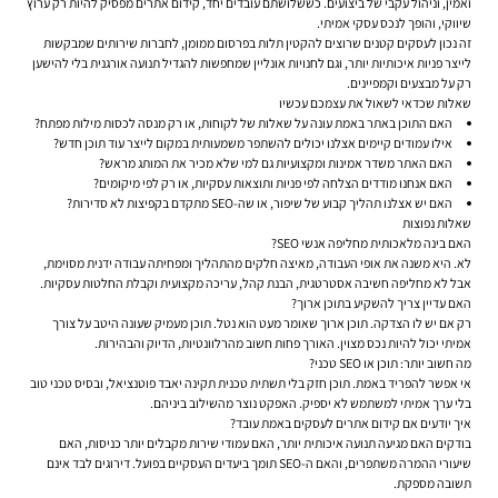
ואמין, וניהול עקבי של ביצועים. כששלושתם עובדים יחד,
קידום אתרים
מפסיק להיות רק ערוץ
שיווקי, והופך לנכס עסקי אמיתי.
זה נכון לעסקים קטנים שרוצים להקטין תלות בפרסום ממומן, לחברות שירותים שמבקשות
לייצר פניות איכותיות יותר, וגם לחנויות אונליין שמחפשות להגדיל תנועה אורגנית בלי להישען
רק על מבצעים וקמפיינים.
שאלות שכדאי לשאול את עצמכם עכשיו
האם התוכן באתר באמת עונה על שאלות של לקוחות, או רק מנסה לכסות מילות מפתח?
אילו עמודים קיימים אצלנו יכולים להשתפר משמעותית במקום לייצר עוד תוכן חדש?
האם האתר משדר אמינות ומקצועיות גם למי שלא מכיר את המותג מראש?
האם אנחנו מודדים הצלחה לפי פניות ותוצאות עסקיות, או רק לפי מיקומים?
האם יש אצלנו תהליך קבוע של שיפור, או שה-SEO מתקדם בקפיצות לא סדירות?
שאלות נפוצות
האם בינה מלאכותית מחליפה אנשי SEO?
לא. היא משנה את אופי העבודה, מאיצה חלקים מהתהליך ומפחיתה עבודה ידנית מסוימת,
אבל לא מחליפה חשיבה אסטרטגית, הבנת קהל, עריכה מקצועית וקבלת החלטות עסקיות.
האם עדיין צריך להשקיע בתוכן ארוך?
רק אם יש לו הצדקה. תוכן ארוך שאומר מעט הוא נטל. תוכן מעמיק שעונה היטב על צורך
אמיתי יכול להיות נכס מצוין. האורך פחות חשוב מהרלוונטיות, הדיוק והבהירות.
מה חשוב יותר: תוכן או SEO טכני?
אי אפשר להפריד באמת. תוכן חזק בלי תשתית טכנית תקינה יאבד פוטנציאל, ובסיס טכני טוב
בלי ערך אמיתי למשתמש לא יספיק. האפקט נוצר מהשילוב ביניהם.
איך יודעים אם קידום אתרים לעסקים באמת עובד?
בודקים האם מגיעה תנועה איכותית יותר, האם עמודי שירות מקבלים יותר כניסות, האם
שיעורי ההמרה משתפרים, והאם ה-SEO תומך ביעדים העסקיים בפועל. דירוגים לבד אינם
תשובה מספקת.