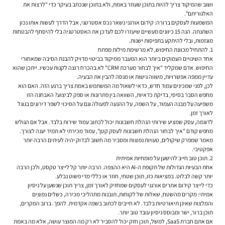
ושוב שהמיקוד צריך להיות בתוכן שעוזר באמת, ולא בתוכן שנכתב בעיקר כדי "לרצות את
האלגוריתם".
המשמעות לעסקים ברורה:
קידום אורגני
נשאר נכס אסטרטגי, אבל הדרך לעשות אותו נכון
השתנתה. הנה 15 כיוונים מעשיים שיעזרו לכם לעדכן את האסטרטגיה בלי להיסחף להבטחות
מוגזמות, ובלי להיתקע בתפיסות ישנות.
1. להתחיל מכוונת החיפוש, לא מרשימת מילות מפתח
אחד השינויים העמוקים ביותר הוא המעבר ממיקוד בביטוי מדויק להבנת הסיבה שמאחורי
החיפוש. אדם שמקליד "איך לבחור מערכת CRM" לא בהכרח רוצה לקנות עכשיו. ייתכן שהוא
עדיין ממפה אפשרויות, משווה גישות או מנסה להבין את הבעיה.
לכן, לפני שמכינים עמוד חדש, כדאי לשאול מה המשתמש באמת צריך ברגע הזה. האם הוא
מחפש הסבר בסיסי, בדיקת כדאיות, השוואה בין פתרונות או ספק לביצוע? האבחנה הזו
משפיעה על מבנה העמוד, על השפה, על ההנעה לפעולה וגם על הסיכוי לשפר דירוגים בגוגל
לאורך זמן.
לדוגמה, עסק שמציע שירותי הנהלת חשבונות יכול לכתוב עמוד שירות בלבד. אבל אם הגולש
מחפש קודם "איך לבחור הנהלת חשבונות לעסק קטן", עמוד מכירתי לא תמיד יענה לצורך.
מאמר שמפרק שיקולים, טעויות נפוצות ומסביר מה חשוב לבדוק יהיה לעיתים הרבה יותר
אפקטיבי.
2. תוכן טוב חייב להישען על מומחיות אמיתית
אחת הבעיות הגדולות של תקופת ה-AI היא ההצפה. הרבה יותר קל לייצר טקסט, ולכן הרבה
יותר קשה לבלוט. במציאות כזו, תוכן שטחי, חוזר או כללי מדי פשוט נבלע.
כדי לייצר
קידום אתרים אורגני לעסקים
שמחזיק לאורך זמן, צריך תוכן שנשען על ניסיון
אמיתי: מקרים מהשטח, שאלות של לקוחות, תובנות מתהליכי מכירה, כשלים נפוצים
והמלצות שאינן תיאורטיות בלבד. לא חייבים לכתוב בשפה אקדמית. להפך. ברוב המקרים,
תוכן ברור, ישר ומבוסס ניסיון עובד טוב יותר.
אם אתם חברת SaaS, למשל, תוכן חזק יכול להסביר לא רק מה המוצר עושה, אלא מה באמת