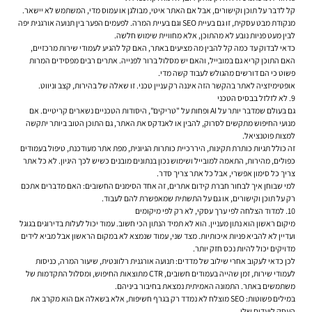
קל לדבר על תוכן וקישורים, אבל אם האתר איטי, מבולגן או עמוס מדי, המשתמש לא יישאר.
מנקודת מבט עסקית, זו גם בעיית SEO וגם בעיית המרה. לפעמים הפער בין תנועה אורגנית יפה
לבין מעט פניות נובע לא מהתוכן, אלא מחוויית שימוש חלשה.
כדאי לבדוק עד כמה קל להבין מה מציעים באתר, האם קל להגיע לעמודי שירות מרכזיים,
האם התוכן קריא גם במובייל, והאם יש מסלול ברור לפנייה. אתרים רבים מפסידים המרות
פשוט כי הם דורשים מהגולש לעבוד קשה מדי.
אופטימיזציה לאתר בהקשר הזה איננה רק עניין טכני. זו שאלה של בהירות, קצב וניווט.
9. לא לזלזל בבסיס הטכני
גם בעולם שמדבר יותר על AI ופחות על "טריקים", היסודות הטכניים נשארים קריטיים. אם
מנועי החיפוש מתקשים לסרוק, להבין או לאנדקס את האתר, גם התוכן הטוב ביותר יתקשה
למצות פוטנציאל.
זה כולל תגיות כותרת תקינות, היררכיית כותרות הגיונית, מפת אתר מעודכנת, טיפול בעמודים
כפולים, מהירות, התאמה למובייל ושימוש נכון בנתונים מובנים כשיש לכך היגיון. לא כל אתר
צריך כל סימון אפשרי, אבל כל אתר צריך סדר.
למי שבוחן איך לבחור חברת קידום אתרים, זה אחד הסימנים החשובים: האם מדברים אתכם
רק על תוכן וקישורים, או גם על התשתית שמאפשרת להם לעבוד.
10. למדוד הצלחה לפי ערך עסקי, לא רק לפי מיקומים
מיקום ראשון הוא נתון מעניין. הוא לא תמיד הנתון הכי חשוב. עמוד יכול לעלות בדירוגים בגוגל
ועדיין לא להביא פניות איכותיות. מצד שני, עמוד שנמצא לא במקום הראשון אבל מביא לידים
מדויקים יכול להיות נכס חזק יותר.
לכן כדאי לעקוב אחרי שילוב של מדדים: תנועה אורגנית רלוונטית, שיעור המרה, כניסות
לעמודי שירות, זמן שהייה בעמודים חשובים, CTR מתוצאות החיפוש, ומסלול התקדמות של
משתמשים באתר. התמונה האמיתית נמצאת בחיבור ביניהם.
במילים פשוטות: SEO מוצלח לא נמדד רק בגרף חשיפות, אלא בשאלה אם הוא מקרב את
העסק ליעדים שלו.