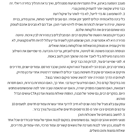
מעכב הטמעה בארגון, אילו התנגדויות מגיעות ממנהלים, ואיך נראה תהליך בחירה ריאלי. זה
כבר מידע שקשה יותר להעתיק מתוכן גנרי.
3. להשתמש ב-AI כדי לייעל, לא כדי לוותר על שיקול דעת
כלי בינה מלאכותית יכולים לחסוך זמן אמיתי. הם טובים לסיעור מוחות, ארגון מידע, בניית
טיוטות, יצירת וריאציות לכותרות ואפילו לזיהוי פערי תוכן. אבל הם לא מבינים אתכם לעומק
כמו שאתם מבינים את הלקוחות שלכם.
כאן בדיוק נמצאת הטעות של עסקים רבים: הם מבלבלים בין מהירות לבין איכות. טיוטה
מהירה היא לא אסטרטגיה. תוכן שנשמע תקין לשונית עדיין עלול להיות חלש מקצועית, לא
מדויק ענפית או מנותק מהשאלות שהלקוחות באמת שואלים.
הנוסחה הנכונה פשוטה: AI לטיוטה, אדם לאבחון, עריכה והכרעה. מי שמיישם את השילוב
הזה נהנה מיעילות בלי לאבד את מה שהופך תוכן לטוב באמת.
4. לפני שמייצרים עוד, לבדוק מה כבר קיים
באתרים רבים, הנכס הכי לא מנוצל הוא דווקא התוכן שכבר פורסם. עמודים ישנים, מדריכים
ותיקים או מאמרים שקיבלו חשיפות בעבר יכולים להשתפר דרמטית אחרי עדכון מדויק.
לעיתים זו הדרך המהירה יותר להשיג שיפור מיקום האתר בגוגל.
מה בודקים? קודם כול, האם המידע עדיין עדכני. אחר כך, האם הכותרות ברורות, האם חסרות
דוגמאות, האם התשובה מספיק ישירה, והאם יש התאמה טובה יותר למה שהמשתמש מחפש
היום. במקרים רבים, גם שיפור של מבנה, הוספת שאלות נפוצות ועדכון CTA עושים הבדל
מורגש.
עסק עם בלוג פעיל של כמה שנים לא חייב לרדוף אחרי עשרות עמודים חדשים. לפעמים 10
עדכונים חכמים יניבו יותר מ-30 פרסומים חדשים שלא נבנו על צורך ברור.
5. לחשוב במונחים של אשכולות תוכן
מנועי חיפוש אוהבים הקשר. גם משתמשים. במקום לבנות אוסף של עמודים בודדים שכל אחד
חי לעצמו, נכון יותר לבנות מערכת של נושאים קשורים: עמוד מרכזי, תתי-עמודים, מדריכים,
שאלות נפוצות ותוכן משלים.