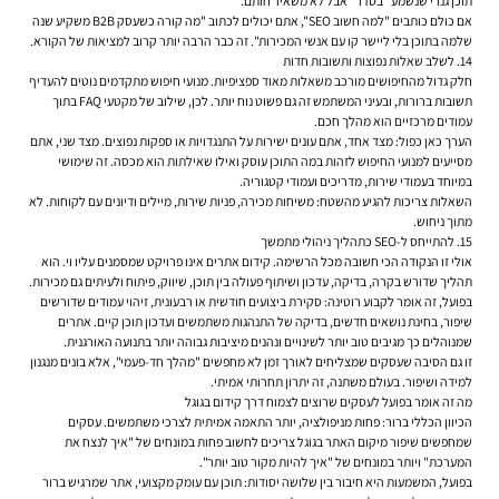
תוכן גנרי שנשמע "בסדר" אבל לא משאיר חותם.
אם כולם כותבים "למה חשוב SEO", אתם יכולים לכתוב "מה קורה כשעסק B2B משקיע שנה
שלמה בתוכן בלי ליישר קו עם אנשי המכירות". זה כבר הרבה יותר קרוב למציאות של הקורא.
14. לשלב שאלות נפוצות ותשובות חדות
חלק גדול מהחיפושים מורכב משאלות מאוד ספציפיות. מנועי חיפוש מתקדמים נוטים להעדיף
תשובות ברורות, ובעיני המשתמש זה גם פשוט נוח יותר. לכן, שילוב של מקטעי FAQ בתוך
עמודים מרכזיים הוא מהלך חכם.
הערך כאן כפול: מצד אחד, אתם עונים ישירות על התנגדויות או ספקות נפוצים. מצד שני, אתם
מסייעים למנועי החיפוש לזהות במה התוכן עוסק ואילו שאילתות הוא מכסה. זה שימושי
במיוחד בעמודי שירות, מדריכים ועמודי קטגוריה.
השאלות צריכות להגיע מהשטח: משיחות מכירה, פניות שירות, מיילים ודיונים עם לקוחות. לא
מתוך ניחוש.
15. להתייחס ל-SEO כתהליך ניהולי מתמשך
אולי זו הנקודה הכי חשובה מכל הרשימה. קידום אתרים אינו פרויקט שמסמנים עליו וי. הוא
תהליך שדורש בקרה, בדיקה, עדכון ושיתוף פעולה בין תוכן, שיווק, פיתוח ולעיתים גם מכירות.
בפועל, זה אומר לקבוע רוטינה: סקירת ביצועים חודשית או רבעונית, זיהוי עמודים שדורשים
שיפור, בחינת נושאים חדשים, בדיקה של התנהגות משתמשים ועדכון תוכן קיים. אתרים
שמנוהלים כך מגיבים טוב יותר לשינויים ונהנים מיציבות גבוהה יותר בתנועה האורגנית.
זו גם הסיבה שעסקים שמצליחים לאורך זמן לא מחפשים "מהלך חד-פעמי", אלא בונים מנגנון
למידה ושיפור. בעולם משתנה, זה יתרון תחרותי אמיתי.
מה זה אומר בפועל לעסקים שרוצים לצמוח דרך קידום בגוגל
הכיוון הכללי ברור: פחות מניפולציה, יותר התאמה אמיתית לצרכי משתמשים. עסקים
שמחפשים שיפור מיקום האתר בגוגל צריכים לחשוב פחות במונחים של "איך לנצח את
המערכת" ויותר במונחים של "איך להיות מקור טוב יותר".
בפועל, המשמעות היא חיבור בין שלושה יסודות: תוכן עם עומק מקצועי, אתר שמרגיש ברור