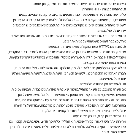
השיפורים הכי חשובים אינם נוצצים. הם פשוט מורידים משקל, זמן ועומס.
8. להפחית בקשות HTTP מיותרות
כל קריאה נוספת לשרת מוסיפה מורכבות. פונטים מרובים, אייקונים חיצוניים, קבצים
מפוזרים, סקריפטים ממקורות שונים — כל אלה יכולים להאריך את הדרך שבה הדף הופך
לשמיש. איחוד משאבים, שימוש שקול בפונטים ומחיקת קבצים שאינם בשימוש הם צעדים
ישירים לטיפול בבעיה.
זה חשוב במיוחד כשבונים מבנה אתר רחב עם הרבה עמודים דומים. מה שנראה זניח בעמוד
אחד, מצטבר לעומס משמעותי על פני האתר כולו.
9. לעבוד עם HTTP/2 או פרוטוקולים מתקדמים יותר כשאפשר
פרוטוקולים מודרניים משפרים את אופן העברת המשאבים בין השרת לדפדפן. ברוב המקרים,
מעבר ל-HTTP/2 כבר אמור להיות סטנדרט מינימלי. הוא מסייע בניהול יעיל יותר של בקשות,
במיוחד באתרים עמוסים בקבצים.
זה לא סעיף שבעל עסק חייב להכיר לעומק, אבל כן נושא שראוי לוודא מול צוות הפיתוח,
חברת האחסון או הספק הטכני. לפעמים הפער בין תשתית עדכנית לתשתית מיושנת מורגש
יותר מכל שינוי עיצובי.
10. לשפר את זמן התגובה של השרת
אם השרת מתעכב, כל השאר מתחיל בפיגור. שאילתות מסד נתונים כבדות, תבניות עמוסות,
תוספים בעייתיים, משימות רקע ורמת אחסון לא מתאימה — כל אלה משפיעים על זמן
התגובה. זה אחד התחומים שבהם SEO טכני משתלב ישירות עם ארכיטקטורת המערכת.
באתרים גדולים, חנויות עם מלאי מתעדכן או מערכות תוכן מורכבות, עבודה על צד השרת
יכולה לייצר שינוי דרמטי יותר מאשר “כיווצים” קטנים בצד הלקוח.
11. למדוד באופן קבוע, לא רק כשיש בעיה
מהירות אתר היא לא פרויקט חד-פעמי. היא תהליך. כל תוסף חדש, שינוי בתבנית, קמפיין עם
סקריפט מעקב נוסף או העלאה של תמונות לא אופטימליות יכולים לפגוע בביצועים. לכן צריך
למדוד באופן שוטף.