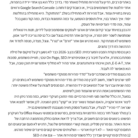
באתרים רבים, הדיון על מהירות מתחיל מאוחר מדי. בדרך כלל הוא צץ אחרי ירידה בהמרות,
אחרי תלונות של משתמשים בנייד, או כשבודקים דוחות ב-Google Search Console ורואים
בעיות בחוויית עמוד. אבל מהירות לא מתחילה בשלב “התחזוקה”. היא מתחילה בהחלטות
יסוד: איך האתר בנוי, אילו תוספים הוטמעו, עד כמה התמונות כבדות, כמה קוד נטען בכל
עמוד, ומה סדרי העדיפויות של העסק.
זה נכון במיוחד עבור קידום אתרים אורגני לעסקים שמסתמכים על לידים, חנות וירטואלית
שמחפשת לשפר יחס המרה, או קידום אתר תדמית בגוגל שבו כל כניסה צריכה לייצר אמון.
משתמש לא מנתח קוד. הוא מרגיש אם אתר “זורם” או “נגרר”. וגוגל, מצדה, מנסה למדוד את
ההרגשה הזו דרך נתונים.
כאן נכנסת נקודת המבט המערכתית: SEO נכון ב-2026 כבר לא נשען רק על מיקום של מילת
מפתח בכותרת, אלא על חיבור בין אופטימיזציית On Page, SEO טכני, חוויית משתמש, סמכות
אתר, E-E-A-T, תוכן איכותי וניתוח נתונים. אתר מהיר לא מחליף אסטרטגיית תוכן טובה, אבל
הוא מאפשר לה לעבוד.
מה בעצם מודדים כשמדברים על “מדדי מהירות ממוקדי משתמש”
לפני שרצים לשפר, חשוב להבין מה מודדים. מדדי מהירות ממוקדי משתמש לא בוחנים רק
כמה שניות עברו עד שכל המשאבים ירדו מהשרת. הם מנסים לענות על שאלה פשוטה יותר:
מתי המשתמש באמת הרגיש שהעמוד מוכן לשימוש.
בפועל, זה כולל שלושה סוגי חוויה מרכזיים: מתי התוכן העיקרי הופיע, כמה מהר ניתן היה
ליצור אינטראקציה, והאם העמוד נשאר יציב או “קפץ” בזמן הטעינה. לכן אפשר למצוא אתר
שנראה “די מהיר” לבעליו, אבל בפועל מספק חוויה מעצבנת למשתמשים בנייד.
ג'ון מולר מגוגל חזר בכמה הזדמנויות בפורומים, בסרטונים ובמפגשי Office Hours על העיקרון
הפשוט: ביצועים טובים הם חשובים, אבל צריך לראות אותם כחלק מהתמונה הרחבה של
איכות האתר. גם מרטין ספליט, מצוות קשרי המפתחים של גוגל, הדגיש לא פעם שביצועים הם
תחום פרקטי מאוד — לא דיון תיאורטי — ושלעיתים שינויים קטנים מייצרים שיפור מורגש.
12 מהלכים פרקטיים שבדרך כלל משפרים מהירות אתר — וגם את ה-SEO