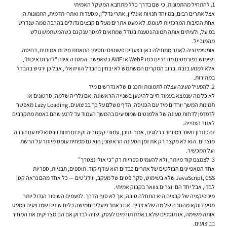
1. להתחיל מהתמונות, כי שם בדרך כלל מתחבא המשקל האמיתי
אצל אתרים רבים, במיוחד חנויות אונליין, אתרי נדל"ן, מסעדות ואתרי תדמית, התמונות הן
אחת הסיבות המרכזיות לעומס. לא מעט אתרים מעלים קבצים גדולים בהרבה ממה שנדרש
בפועל, ולעיתים אותה תמונה נטענת בגודל שמתאים למסך ענק גם כשהמשתמש גולש
מהמובייל.
אופטימיזציה לאתר מתחילה כאן בצעדים פשוטים יחסית: התאמת מידות אמיתית, דחיסה,
ושימוש בפורמטים מודרניים כמו WebP או AVIF כשאפשר. המטרה אינה “להרוס איכות”,
אלא למנוע בזבוז. ברוב המקרים המשתמש לא יבחין בהבדל הוויזואלי, אבל כן ירגיש בהבדל
במהירות.
2. להפעיל טעינה עצלה לתמונות ותכנים שלא נדרשים מיד
לא כל מה שנמצא בעמוד חייב להיטען בשנייה הראשונה. אם גלריה שלמה, סרטונים או
תמונות המשך יורדים מיד עם הכניסה, הדף משלם על כך בביצועים. Lazy Loading מאפשר
לדפדפן לדחות טעינה של אלמנטים שמופיעים בהמשך העמוד עד לרגע שהם באמת מתקרבים
לאזור הצפייה.
זה פתרון חשוב במיוחד בבלוגים, אתרי תוכן, עמודי קטגוריה וקידום חנות וירטואלית עם הרבה
מוצרים. הוא לא מקצר רק את זמן הטעינה הראשוני; הוא גם מפחית עומס מיותר על הרשת
ועל המכשיר.
3. לצמצם קוד מיותר, ולא להעמיס ספריות רק “כי אולי נצטרך”
אחד המאפיינים הבולטים של אתרים כבדים הוא עודף קוד. תוספים, תבניות, ספריות
JavaScript, CSS שלא בשימוש, סקריפטים של מעקב, ווידג'טים — כל אחד מהם נראה קטן
לבדו, אבל יחד הם יוצרים צוואר בקבוק אמיתי.
מיניפיקציה של קבצים היא התחלה טובה, אך לא סוף הדרך. לפעמים השיפור הגדול יותר
מגיע דווקא מהסרה של מה שלא צריך. אם באתר פועלים חמישה כלים שונים שמבצעים כמעט
אותה משימה, או תוספים שלא באמת תורמים לעסק, שווה לבדוק אם הם מצדיקים את המחיר
בביצועים.