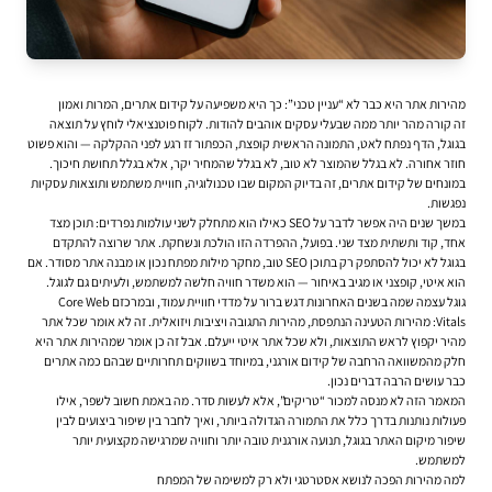
מהירות אתר היא כבר לא “עניין טכני”: כך היא משפיעה על קידום אתרים, המרות ואמון
זה קורה מהר יותר ממה שבעלי עסקים אוהבים להודות. לקוח פוטנציאלי לוחץ על תוצאה
בגוגל, הדף נפתח לאט, התמונה הראשית קופצת, הכפתור זז רגע לפני ההקלקה — והוא פשוט
חוזר אחורה. לא בגלל שהמוצר לא טוב, לא בגלל שהמחיר יקר, אלא בגלל תחושת חיכוך.
במונחים של
קידום אתרים
, זה בדיוק המקום שבו טכנולוגיה, חוויית משתמש ותוצאות עסקיות
נפגשות.
במשך שנים היה אפשר לדבר על SEO כאילו הוא מתחלק לשני עולמות נפרדים: תוכן מצד
אחד, קוד ותשתית מצד שני. בפועל, ההפרדה הזו הולכת ונשחקת. אתר שרוצה להתקדם
בגוגל לא יכול להסתפק רק בתוכן SEO טוב, מחקר מילות מפתח נכון או מבנה אתר מסודר. אם
הוא איטי, קופצני או מגיב באיחור — הוא משדר חוויה חלשה למשתמש, ולעיתים גם לגוגל.
גוגל עצמה שמה בשנים האחרונות דגש ברור על מדדי חוויית עמוד, ובמרכזם
Core Web
Vitals
: מהירות הטעינה הנתפסת, מהירות התגובה ויציבות ויזואלית. זה לא אומר שכל אתר
מהיר יקפוץ לראש התוצאות, ולא שכל אתר איטי ייעלם. אבל זה כן אומר שמהירות אתר היא
חלק מהמשוואה הרחבה של קידום אורגני, במיוחד בשווקים תחרותיים שבהם כמה אתרים
כבר עושים הרבה דברים נכון.
המאמר הזה לא מנסה למכור “טריקים”, אלא לעשות סדר. מה באמת חשוב לשפר, אילו
פעולות נותנות בדרך כלל את התמורה הגדולה ביותר, ואיך לחבר בין שיפור ביצועים לבין
שיפור מיקום האתר בגוגל, תנועה אורגנית טובה יותר וחוויה שמרגישה מקצועית יותר
למשתמש.
למה מהירות הפכה לנושא אסטרטגי ולא רק למשימה של המפתח