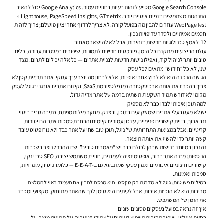
Google Search Console מסייע לזהות בעיות בחוויית עמוד. Google Analytics יכול להאיר
התנהגות משתמשים בדפים איטיים יותר. Lighthouse, PageSpeed Insights, GTmetrix ו-
WebPageTest עוזרים להבין מה בפועל קורה. לא צריך לרדוף אחרי ציון מושלם; צריך לזהות
חסמים אמיתיים ולסדר עדיפויות נכון.
12. לאמץ טכנולוגיות חדשות בזהירות, אבל לא להישאר מאחור
עולם הביצועים מתקדם כל הזמן. פורמטים חדשים לתמונות, שיפורים במסגרות עבודה, כלים
טובים יותר לניהול קוד, ואפילו גישות חדשות לבניית אתרים — כל אלה יכולים לתרום. מצד
שני, לא כל “חידוש” מתאים לכל עסק.
הגישה הנכונה היא לא לרוץ אחרי אופנות, אלא לבחון מה יוצר ערך עסקי. אתר תדמית קטן לא
צריך בהכרח את אותה ארכיטקטורה כמו פלטפורמת SaaS, וקידום אתרים אורגני בגוגל לעסק
מקומי לא דורש תמיד השקעות תשתית ברמה של אתר מדיה גדול.
למה תוכן איכותי לבדו כבר לא מספיק
יש לא מעט בעלי אתרים שמשקיעים בתוכן, ובצדק. מחקר מילות מפתח, כתיבה סביב ביטויי
זנב ארוך, בניית קישורים פנימיים, עדכון עמודים קיימים והרחבת סמכות אתר הם יסודות
קריטיים. אבל במציאות התחרותית של גוגל, תוכן טוב שחי על אתר כבד ולא נוח פשוט עובד
קשה יותר כדי להשיג את אותה תוצאה.
זה נכון במיוחד בנישות שבהן לכולם כבר יש “מאמרים טובים”. שם ההבדל נוצר בשכבות
הנוספות: מבנה אתר ברור, אופטימיזציה לעמודים, חוויית משתמש יציבה, SEO טכני נקי,
קישורים חיצוניים איכותיים ואמון עסקי שמתבטא גם ב-E-E-A-T — כלומר ניסיון, מומחיות,
סמכות ואמינות.
במילים פשוטות: גוגל לא מדרגת רק טקסט. היא מנסה להבין אם העמוד ראוי להמלצה.
מהירות היא לא הוכחת איכות, אבל לעיתים היא סימן לכך שהאתר מתוחזק, מקצועי ומכבד
את הזמן של המשתמש.
איך זה נראה בפועל בעסקים מסוגים שונים
בחנות אונליין, שיפור מהירות משפיע לעיתים על עמודי קטגוריה, על תמונות מוצר, על