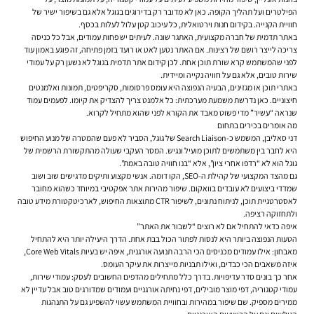
הפילטרים ועל תהליך הקופה. כאן לא מדובר רק בדירוגים בגוגל אלא גם בשיפור ישיר של
חוויית הקנייה. בקידום חנות וירטואלית, כל עיכוב קטן עלול לעלות בכסף.
באתר תדמית של חברה מקצועית, האתגר שונה. לעיתים יש פחות עמודים, אבל כל כניסה
צריכה לייצר רושם של רצינות. אם האתר נטען לאט או רועד בזמן פתיחה, זה פוגע באמון עוד
לפני שהמשתמש קרא שורת תוכן אחת. לכן קידום אתר תדמית בגוגל לא נשען רק על עמודי
שירות טובים, אלא גם על חוויה נקייה ומיידית.
באתרי תוכן או מגזינים, הבעיה הנפוצה היא עומס פרסומות, סקריפטים, תמונות ואלמנטים
חיצוניים. כאן נדרשת משמעת מערכתית: כל אלמנט צריך להצדיק את קיומו. לפעמים עמוד
שנראה “עשיר” מדי פשוט מאבד את הקורא לפני שהוא מתחיל לקרוא.
מה אומרים בכירים בתחום
דני סאליבן, המשמש כ-Search Liaison של גוגל, הסביר לא פעם שהמטרה של מנוע החיפוש
היא לחבר בין משתמשים לתוכן מועיל ונגיש. המסר העקבי שעולה מהתקשורת הרשמית של
גוגל הוא לא “רדפו אחרי ציון”, אלא “בנו חוויה טובה באמת”.
גם מהצד המקצועי של קהילת ה-SEO, הקו דומה. אנשי מקצוע ותיקים מדגישים שוב ושוב
שמדדי ביצועים לא עובדים בוואקום. שיפור מהירות אתר אפקטיבי במיוחד כשהוא מחובר
לאסטרטגיית תוכן, לניתוח נתונים, לשיפור CTR מתוצאות החיפוש, לארכיטקטורת מידע טובה
ולתחזוקה רציפה.
איפה כדאי להתחיל אם לא רוצים “לשבור את האתר”
הטעות הנפוצה ביותר היא לנסות לפתור הכול בבת אחת. הדרך היעילה יותר היא להתחיל
מאבחון: אילו עמודים מכניסים הכי הרבה תנועה אורגנית, איפה יש בעיות Core Web Vitals,
איזה משאבים הכי כבדים, ואילו תבניות מייצרות את עיקר העומס.
אחר כך בונים סדר עדיפויות. בדרך כלל מתחילים מהדפים החשובים לעסק: עמודי שירות,
עמודי קטגוריה, דפי מוצר מובילים, דפי נחיתה אורגניים ועמודים שמדורגים טוב אבל עדיין לא
ממירים מספיק. שם שיפור במהירות ובחוויית המשתמש עשוי להשפיע גם על התנהגות