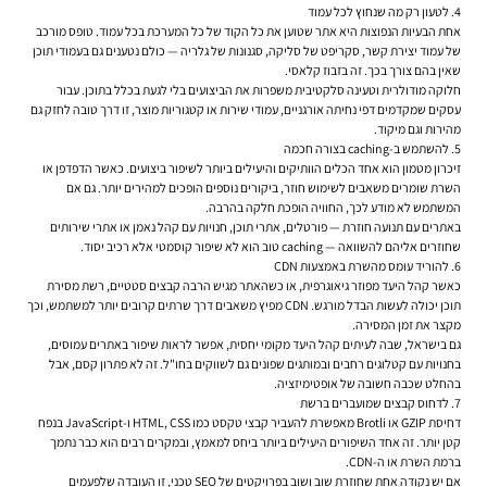
4. לטעון רק מה שנחוץ לכל עמוד
אחת הבעיות הנפוצות היא אתר שטוען את כל הקוד של כל המערכת בכל עמוד. טופס מורכב
של עמוד יצירת קשר, סקריפט של סליקה, סגנונות של גלריה — כולם נטענים גם בעמודי תוכן
שאין בהם צורך בכך. זה בזבוז קלאסי.
חלוקה מודולרית וטעינה סלקטיבית משפרות את הביצועים בלי לגעת בכלל בתוכן. עבור
עסקים שמקדמים דפי נחיתה אורגניים, עמודי שירות או קטגוריות מוצר, זו דרך טובה לחזק גם
מהירות וגם מיקוד.
5. להשתמש ב-caching בצורה חכמה
זיכרון מטמון הוא אחד הכלים הוותיקים והיעילים ביותר לשיפור ביצועים. כאשר הדפדפן או
השרת שומרים משאבים לשימוש חוזר, ביקורים נוספים הופכים למהירים יותר. גם אם
המשתמש לא מודע לכך, החוויה הופכת חלקה בהרבה.
באתרים עם תנועה חוזרת — פורטלים, אתרי תוכן, חנויות עם קהל נאמן או אתרי שירותים
שחוזרים אליהם להשוואה — caching טוב הוא לא שיפור קוסמטי אלא רכיב יסוד.
6. להוריד עומס מהשרת באמצעות CDN
כאשר קהל היעד מפוזר גיאוגרפית, או כשהאתר מגיש הרבה קבצים סטטיים, רשת מסירת
תוכן יכולה לעשות הבדל מורגש. CDN מפיץ משאבים דרך שרתים קרובים יותר למשתמש, וכך
מקצר את זמן המסירה.
גם בישראל, שבה לעיתים קהל היעד מקומי יחסית, אפשר לראות שיפור באתרים עמוסים,
בחנויות עם קטלוגים רחבים ובמותגים שפונים גם לשווקים בחו"ל. זה לא פתרון קסם, אבל
בהחלט שכבה חשובה של אופטימיזציה.
7. לדחוס קבצים שמועברים ברשת
דחיסת GZIP או Brotli מאפשרת להעביר קבצי טקסט כמו HTML, CSS ו-JavaScript בנפח
קטן יותר. זה אחד השיפורים היעילים ביותר ביחס למאמץ, ובמקרים רבים הוא כבר נתמך
ברמת השרת או ה-CDN.
אם יש נקודה אחת שחוזרת שוב ושוב בפרויקטים של SEO טכני, זו העובדה שלפעמים