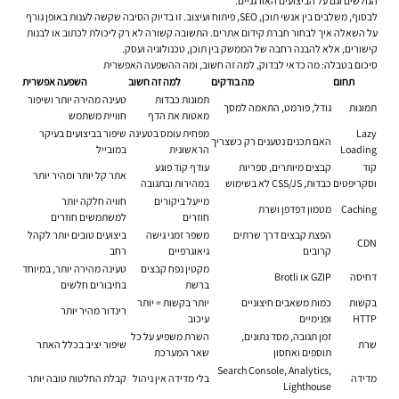
הגולשים וגם על הביצועים האורגניים.
לבסוף, משלבים בין אנשי תוכן, SEO, פיתוח ועיצוב. זו בדיוק הסיבה שקשה לענות באופן גורף
על השאלה איך לבחור חברת קידום אתרים. התשובה קשורה לא רק ליכולת לכתוב או לבנות
קישורים, אלא להבנה רחבה של הממשק בין תוכן, טכנולוגיה ועסק.
סיכום בטבלה: מה כדאי לבדוק, למה זה חשוב, ומה ההשפעה האפשרית
תחום
מה בודקים
למה זה חשוב
השפעה אפשרית
תמונות כבדות
טעינה מהירה יותר ושיפור
תמונות
גודל, פורמט, התאמה למסך
מאטות את הדף
חוויית משתמש
Lazy
מפחית עומס בטעינה
שיפור בביצועים בעיקר
האם תכנים נטענים רק כשצריך
Loading
הראשונית
במובייל
קוד
קבצים מיותרים, ספריות
עודף קוד פוגע
אתר קל יותר ומהיר יותר
וסקריפטים
כבדות, CSS/JS לא בשימוש
במהירות ובתגובה
מייעל ביקורים
חוויה חלקה יותר
Caching
מטמון דפדפן ושרת
חוזרים
למשתמשים חוזרים
הפצת קבצים דרך שרתים
משפר זמני גישה
ביצועים טובים יותר לקהל
CDN
קרובים
גיאוגרפיים
רחב
מקטין נפח קבצים
טעינה מהירה יותר, במיוחד
דחיסה
GZIP או Brotli
ברשת
בחיבורים חלשים
בקשות
כמות משאבים חיצוניים
יותר בקשות = יותר
רינדור מהיר יותר
HTTP
ופנימיים
עיכוב
זמן תגובה, מסד נתונים,
השרת משפיע על כל
שרת
שיפור יציב בכלל האתר
תוספים ואחסון
שאר המערכת
Search Console, Analytics,
מדידה
בלי מדידה אין ניהול
קבלת החלטות טובה יותר
Lighthouse