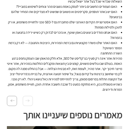
השאלות שכדאי שכל בעל אתר ישאל עכשיו
האם העמודים החשובים ביותר לעסק באמת נטענים מהר ונוחים לשימוש במובייל?
האם יש באתר תוספים, סקריפטים או משאבים שפשוט לא מצדיקים את המחיר שלהם
בביצועים?
האם אסטרטגיית הקידום האורגני שלנו מחוברת גם ל-SEO טכני ולחוויית משתמש, או רק
לתוכן ולמילות מפתח?
האם אנחנו מודדים ביצועים באופן שוטף, או נזכרים לבדוק רק כשיש ירידה בתנועה או
בהמרות?
האם האתר שלנו משדר מקצועיות גם ברמת המהירות, היציבות והתגובה — לא רק ברמת
המסר השיווקי?
השורה התחתונה
מהירות אתר אינה רק סעיף בצ'קליסט של SEO, אלא חלק מהאופן שבו העסק נתפס ברגע
האמת. בעולם שבו גולשים משווים, קופצים בין תוצאות ומקבלים החלטות במהירות, אתר איטי
מייצר חיכוך יקר. אתר מהיר, לעומת זאת, לא מבטיח הצלחה — אבל בהחלט מפנה לה מקום.
לכן מי שחושב ברצינות על קידום בגוגל, על שיפור תנועה אורגנית, על בניית נכס דיגיטלי יציב
ועל הקטנת התלות בפרסום ממומן, צריך להתייחס למהירות כאל נושא ניהולי. לא רק טכני.
כשהיא מטופלת נכון, היא מחזקת כמעט כל שכבה חשובה אחרת: תוכן, חוויית משתמש, אמון,
המרות ודירוגים.
מאמרים נוספים שיעניינו אותך