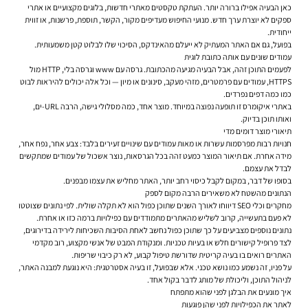
כאן הבעיה אפילו ברורה יותר. העתקת טקסטים מאתרי חדשות, בלוגים מקצועיים או אתרי
ספקים לא יוצרת ערך חדש. מנועי החיפוש מעדיפים מקור, הקשר, תוספת, פרשנות, או זווית
ייחודית.
בפועל, גם אם האתר המעתיק לא ייעלם מהאינדקס, הסיכוי שלו לבלוט קטן משמעותית.
עמודים שונים עם אותה כתובת לוגית
לפעמים התוכן זהה, אבל הבעיה מגיעה מהכתובת. גרסה עם www וגרסה בלי, HTTP מול
HTTPS, עמודים עם פרמטרים, מזהי מעקב, סינונים או מיון — וכל אלה יכולים להיראות לבוט
כמו כמה דפים נפרדים.
באתרי איקומרס זו תופעה נפוצה במיוחד. מוצר אחד, כמה מסלולי גישה, הרבה URL-ים,
ואותו תוכן בדיוק.
תיאורי מוצר דומים מדי
חנויות רבות מפרסמות עשרות או מאות עמודים עם שינויים זעירים בלבד: צבע אחר, נפח אחר,
מידה אחרת. אם תיאור המוצר כמעט זהה בכל הגרסאות, נוצר אשכול של עמודים שמתקשים
לבדל את עצמם.
בסופו של דבר, במקום לקבל כיסוי רחב יותר, האתר מחליש את עצמו מבפנים.
הנתונים מהשטח לא משאירים הרבה מקום לספק
מחקרים וכלי SEO דיווחו לאורך השנים שתוכן כפול הוא לא תקלה שולית. לפי נתונים שצוטטו
לא פעם בתעשייה, קרוב לשליש מהאתרים מתמודדים עם כפילויות ברמה כזו או אחרת.
נתונים נוספים מצביעים על כך שתוכן כפול נחשב לאחת הסיבות השכיחות לירידה בדירוגים,
לצד פרופיל קישורים חלש או בעיות טכניות. ומנקודת המבט של אנשי מקצוע, רוב מקדמי
האתרים רואים בו בעיה קריטית שדורשת טיפול קבוע, לא רק כיבוי שריפות.
על פניו, זה נשמע כמו נושא טכני. אלא שבפועל, זו בעיה אסטרטגית: היא נוגעת למבנה האתר,
לניהול התוכן, וליכולת של מותג לדבר בקול אחד.
איך מונעים את הבלגן לפני שהוא מתפתח
לאתר את הכפילויות לפני שהן פוגעות