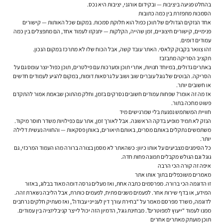
בהחלט פגיעה ביציבות — וב
קידום אורגני
, יציבות היא נכס.
הסמכות מתפזרת בין כמה כתובות
אחד הנזקים הגדולים של תוכן כפול הוא חלוקת סמכות. במקום שכל האותות — קישורים
פנימיים, קישורים חיצוניים, זמן שהייה, הקלקות — יתנקזו לעמוד אחד, הם מתפצלים בין כמה
עמודים דומים.
זהו צוואר בקבוק קלאסי. האתר עובד קשה, אבל הכוח שלו לא מתרכז במקום הנכון.
תקציב הסריקה מתבזבז
באתרים גדולים, במיוחד חנויות, אתרי תוכן ומערכות עם פילטרים, תוכן כפול יוצר עומס גם על
הסריקה. הבוטים של גוגל עוברים שוב ושוב על גרסאות דומות, במקום להגיע לעמודים חדשים
או חשובים יותר.
אז מה זה אומר? שפחות עמודים חשובים נסרקים בזמן, וחלק מהתוכן שבאמת אמור להתקדם
פשוט מחכה בתור.
חוויית המשתמש נפגעת בלי שמרגישים מיד
הנזק לא תמיד מופיע בדקה הראשונה. אבל לאורך זמן, אתר עם כפילויות משדר חוסר מיקוד.
משתמשים נתקלים באותם מסרים, באותם תיאורים, באותן פסקאות — והחוויה נעשית דלילה
יותר.
כל הסימנים מצביעים על אותו כיוון: כשהאתר לא מסמן בצורה ברורה מהו העמוד המרכזי, גם
גוגל וגם הגולש מקבלים תמונה פחות חדה.
איפה זה קורה הכי הרבה
מאמרים משוכפלים בתוך אותו אתר
זו הדוגמה הכי ברורה. מפרסמים כתבה אחת, ואז מעלים גרסה דומה מאוד בבלוג, באזור
המידע, או בדף שירות אחר. לפעמים משנים פתיח, לפעמים כותרת, אבל הליבה נשארת זהה.
לדוגמה, משרד מפרסם מאמר על “בחירת עורך דין לענייני עבודה”, ואז מעתיק חלקים נרחבים
ממנו לעמוד “ייעוץ למפוטרים”. מבחינת גוגל, הדמיון הזה יכול לייצר קניבליזציה בין עמודים.
תוכן מועתק מאתרים אחרים