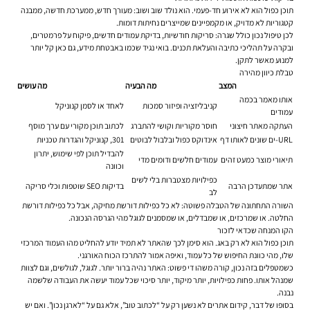
תוכן כפול הוא לא אירוע חד-פעמי. הוא נולד שוב ושוב: מעורך חדש, ממערכת חדשה, ממבנה
קטגוריות לא מדויק, או מקמפיינים שמייצרים נחיתות דומות.
לכן טיפול נכון כולל שגרה: סריקות חודשיות, בדיקת עמודים חדשים, פיקוח על פרמטרים,
ובקרה על תהליכי כתיבה והעלאת תכנים. בואי נגיד שכמו באבטחת מידע, גם כאן קל יותר
למנוע מאשר לתקן.
טבלת כיוון מהירה
המצב
מה הבעיה
מה עושים
אותו מאמר בכמה
קניבליזציה ופיזור סמכות
לאחד או לסמן קנוניקל
עמודים
העתקה מאתר חיצוני
חוסר מקוריות וקושי להתברג
לכתוב תוכן מקורי עם ערך מוסף
URL-ים שונים לאותו דף
אינדוקס כפול ובלבול לבוטים
301, קנוניקל והגדרות טכניות
להבדיל תוכן לפי שימוש, יתרון
תיאורי מוצר כמעט זהים
עמודים חלשים ודומים מדי
וכוונה
כפילויות מצטברות בלי לשים
אתר שמתעדכן הרבה
בדיקות SEO שוטפות וכלי סריקה
לב
השורה התחתונה של הטבלה פשוטה: לא כל כפילות דורשת מחיקה, אבל כל כפילות דורשת
החלטה. או שמרכזים, או שמבדלים, או שמסמנים לגוגל מהי הגרסה הנכונה.
הקו המנחה שכדאי לזכור
תוכן כפול הוא לא רק באג. הוא סימן לכך שהאתר לא תמיד יודע להחליט מהו העמוד המרכזי
שלו, מהי כוונת החיפוש של כל עמוד, ואיפה אמור להתרכז הכוח האורגני.
כשמטפלים בזה נכון, קורה משהו די פשוט: האתר נהיה ברור יותר. לגוגל, לגולשים, וגם לצוות
שמנהל אותו. פחות כפילויות, יותר מיקוד, יותר סיכוי שכל עמוד יעשה את העבודה שלשמה
נבנה.
בסופו של דבר, קידום אתרים לא נשען רק על “לכתוב טוב”, אלא גם על “לארגן נכון”. ואם יש