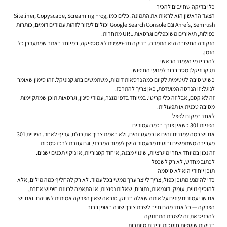
כלי בדיקה שחייבים להכיר
הצעד הראשון הוא לראות את התמונה. כלים כמו Siteliner, Copyscape, Screaming Frog,
Ahrefs, Semrush וגם Google Search Console יכולים לעזור לזהות עמודים דומים, כותרות
כפולות, תיאורים משוכפלים וגרסאות URL מתחרות.
הנקודה החשובה היא התמדה. בדיקה חד-פעמית לא מספיקה, במיוחד באתר שמתעדכן כל
הזמן.
להכריז מי העמוד הראשי
תג קנוניקל: מסר ברור למנועי החיפוש
כשיש סיבה לגיטימית לקיום כמה גרסאות דומות, משתמשים בתג קנוניקל. זהו סימון שאומר
לגוגל: זו הגרסה המועדפת, כאן צריך להתרכז.
זה לא קסם, אבל זה כלי קריטי. במיוחד בדפי מוצר, עמודי סינון, וגרסאות תוכן שמתקיימות
מסיבה טכנית או תפעולית.
לאחד במקום לפצל
הפניות 301 כשאין צורך בכמה עמודים
אם יש כמה עמודים זהים או כמעט זהים, ולא באמת צריך את כולם, עדיף לאחד. הפניית 301
מעבירה משתמשים ובוטים מהעמוד הישן לעמוד המרכזי, וגם עוזרת לרכז סמכות.
זה נכון במיוחד אחרי מיגרציות, שינויי מבנה, איחוד קטגוריות, או ניקוי תכנים ישנים.
לכתוב מחדש, לא רק לשכפל
תוכן ייחודי הוא לא סיסמה
כדי להימנע מתוכן כפול, צריך לייצר ערך ממשי בכל עמוד. לא רק להחליף כמה מילים, אלא
להוסיף זווית, עומק, דוגמאות, נתונים, שאלות נפוצות, או התאמה לכוונת חיפוש אחרת.
אם שני עמודים עונים על אותה שאלה בדיוק, כנראה שאין הצדקה אמיתית לשניהם. ואם יש
הצדקה — כל אחד מהם חייב לשרת צורך שונה באופן ברור.
להכניס את זה לשגרת התחזוקה
בדיקות שוטפות חוסכות ירידות מיותרות