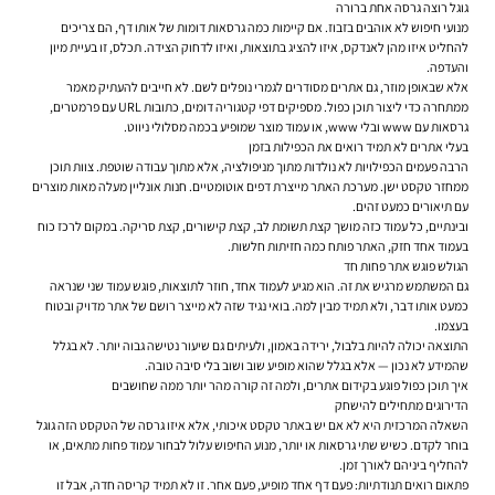
גוגל רוצה גרסה אחת ברורה
מנועי חיפוש לא אוהבים בזבוז. אם קיימות כמה גרסאות דומות של אותו דף, הם צריכים
להחליט איזו מהן לאנדקס, איזו להציג בתוצאות, ואיזו לדחוק הצידה. תכלס, זו בעיית מיון
והעדפה.
אלא שבאופן מוזר, גם אתרים מסודרים לגמרי נופלים לשם. לא חייבים להעתיק מאמר
ממתחרה כדי ליצור תוכן כפול. מספיקים דפי קטגוריה דומים, כתובות URL עם פרמטרים,
גרסאות עם www ובלי www, או עמוד מוצר שמופיע בכמה מסלולי ניווט.
בעלי אתרים לא תמיד רואים את הכפילות בזמן
הרבה פעמים הכפילויות לא נולדות מתוך מניפולציה, אלא מתוך עבודה שוטפת. צוות תוכן
ממחזר טקסט ישן. מערכת האתר מייצרת דפים אוטומטיים. חנות אונליין מעלה מאות מוצרים
עם תיאורים כמעט זהים.
ובינתיים, כל עמוד כזה מושך קצת תשומת לב, קצת קישורים, קצת סריקה. במקום לרכז כוח
בעמוד אחד חזק, האתר פותח כמה חזיתות חלשות.
הגולש פוגש אתר פחות חד
גם המשתמש מרגיש את זה. הוא מגיע לעמוד אחד, חוזר לתוצאות, פוגש עמוד שני שנראה
כמעט אותו דבר, ולא תמיד מבין למה. בואי נגיד שזה לא מייצר רושם של אתר מדויק ובטוח
בעצמו.
התוצאה יכולה להיות בלבול, ירידה באמון, ולעיתים גם שיעור נטישה גבוה יותר. לא בגלל
שהמידע לא נכון — אלא בגלל שהוא מופיע שוב ושוב בלי סיבה טובה.
איך תוכן כפול פוגע בקידום אתרים, ולמה זה קורה מהר יותר ממה שחושבים
הדירוגים מתחילים להישחק
השאלה המרכזית היא לא אם יש באתר טקסט איכותי, אלא איזו גרסה של הטקסט הזה גוגל
בוחר לקדם. כשיש שתי גרסאות או יותר, מנוע החיפוש עלול לבחור עמוד פחות מתאים, או
להחליף ביניהם לאורך זמן.
פתאום רואים תנודתיות: פעם דף אחד מופיע, פעם אחר. זו לא תמיד קריסה חדה, אבל זו