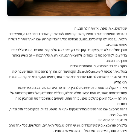
שני דפים, אותו מסר, ואז מתחילה הבעיה
זה נראה תמים: מפרסמים מאמר, מעתיקים אותו לעוד עמוד, משנים כותרת קטנה, וממשיכים
הלאה. על פניו, לא קרה כלום. בפועל, מבחינת גוגל, זה בדיוק הרגע שבו האתר מתחיל לשלוח
אותות מעורבים.
תוכן כפול הוא לא רק עניין טכני קטן ולא רק כאב ראש של מקדמי אתרים. הוא יכול לכרסם
בדירוגים, לפזר סמכות בין עמודים, ולהשאיר תנועה אורגנית על הרצפה — גם כשיש באתר
תוכן טוב באמת.
בוקר אחד בדוח הביצועים: המספרים יורדים
בעלת אתר נכנסת ל-Search Console, הקפה עוד חם, והגרף נראה מוזר. עמוד שעלה יפה
בשבוע שעבר פתאום נעלם מהביטוי המרכזי. עמוד אחר, כמעט זהה, מופיע במקומו — ואז גם
הוא נחלש.
מאחורי הקלעים, מנוע החיפוש מנסה להבין איזו גרסה היא הגרסה הנכונה. כשיש כמה
עמודים דומים מאוד, או זהים כמעט מילה במילה, גוגל לא תמיד “מעניש” במובן הדרמטי של
המילה — אבל הוא כן מתלבט, מסנן, בוחר אחת, ולעיתים פשוט מפזר את הכוח בין כמה
כתובות.
זה מזכיר מצב שבו כמה אנשים בחדר צועקים את אותו משפט בדיוק. במקום מסר חזק וברור,
מתקבל רעש.
מי מעורב במהומה הזו
בלב הסיפור נמצאים שלושה צדדים: מנועי החיפוש, בעלי האתרים, והגולשים. לכל אחד מהם
אינטרס אחר, וכשהתוכן משוכפל — כולם משלמים מחיר.