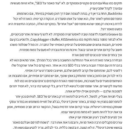
חזקים כמו Moz עם תכנים טקטיים וממוקדים. לא “עוד מאמר על SEO”, אלא זוויות מעשיות
עם ערך לקהל שמבין עניין.
Backlinko, תחת בריאן דין, בנתה לעצמה שם דרך תוכן מעמיק במיוחד, וגם כשהמותג
התפרסם מחוץ לאתר שלו, הוא שמר על אותו סטנדרט. זו נקודה קריטית: האורח לא יכול
לרדת באיכות רק מפני שהוא מתפרסם “אצל אחרים”. במקרים האלה, הכתבה החיצונית היא
כמעט מאמר דגל.
גם Groove נחשבת לדוגמה טובה לאסטרטגיה ממוקדת: לא להציף עשרות אתרים בינוניים,
אלא לבחור מספר במות חזקות כמו Buffer, KISSmetrics ו-Copyblogger, ולהופיע בהן עם
סיפורים, תובנות ונתונים שמבוססים על הניסיון האמיתי של החברה. זה מודל שמלמד משהו
חשוב על קידום אתרים אורגני בגוגל: איכות מרוכזת גוברת לא פעם על כמות מפוזרת.
איך בוחרים אתרים נכונים לפרסום אורח
הבחירה באתר מארח היא אולי ההחלטה החשובה ביותר בכל המהלך. אתר מתאים הוא לא
בהכרח זה עם המדד הגבוה ביותר בכלי SEO כזה או אחר. הוא קודם כול אתר שהקהל שלו
רלוונטי לכם, שהתחום שלו קרוב לתחום שלכם, ושיש בו סטנדרט עריכה אמיתי.
כדאי לבדוק אם התוכן באתר מתוחזק באופן שוטף, אם יש מחברים אמיתיים, אם התגובות או
השיתופים מעידים על מעורבות, ואם פרסומי האורח הקודמים נראים טבעיים או כמו לוח
מודעות לקישורים. אתר שמפרסם כל נושא לכל דורש, בלי קו מערכתי ברור, לא תמיד יתרום
לסמכות שלכם — ולעיתים אפילו יחליש אותה.
בעלי חנויות אונליין, למשל, לא חייבים להתארח רק באתרים של SEO. לעיתים נכון יותר
להתפרסם במגזין אי-קומרס, באתר שיווק דיגיטלי, בבלוג של חוויית משתמש או במדור עסקי
שעוסק בצמיחה דיגיטלית. עבור קידום אתר תדמית בגוגל, ההקשר הרחב סביב מומחיות, אמון
ונראות יכול להיות חשוב לא פחות מהקישור עצמו.
איך מציעים לעורך רעיון שבאמת יעניין אותו
עורכים מקבלים הרבה מאוד פניות, ורובם נראות אותו דבר: “נשמח לפרסם אצלכם מאמר
בנושא שיווק דיגיטלי”. זו לא הצעה, זו בקשה כללית. כדי לבלוט, צריך להגיע עם נושא חד,