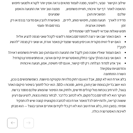
שילוב הקישור
טבעי, רלוונטי, מפנה לעמוד מתאים
נראה אמין יותר לקורא ולמנועי חיפוש
התאמה לאתר
דף יעד איכותי, חוויית משתמש,
ממצה טוב יותר את התנועה והאמון
שלכם
המשכיות תוכן
שמגיעים
מדידה לאורך
תנועה מפנה, חיפושי מותג, לידים,
מאפשרת להבין אם מדובר בנכס או רק
זמן
חשיפה אורגנית
בפרסום חד-פעמי
חמש שאלות שכדאי לשאול לפני שמתחילים
האם האתר שבו אני רוצה להתפרסם באמת רלוונטי לקהל שאני מנסה להגיע אליו?
האם יש לי זווית מקורית או ניסיון מעשי שמצדיק מאמר אורח, או שאני רק מנסה “להשיג
לינק”?
האם העמוד שאליו אפנה מוכן לקבל את התנועה הזו עם תוכן טוב וחוויית משתמש ראויה?
האם אני בונה מהלך עקבי כחלק מאסטרטגיית קידום אורגני, או מחפש פתרון נקודתי?
איך אדע למדוד הצלחה: רק לפי קישור, או גם לפי חשיפה, אמון, תנועה איכותית
והזדמנויות עסקיות?
השורה התחתונה
בלוג אורח הוא לא קסם, אבל הוא גם רחוק מלהיות טקטיקה מיושנת. כשמשתמשים בו נכון,
הוא יושב בדיוק בצומת שבין תוכן, מיתוג, סמכות ו-SEO. הוא יכול לתמוך בשיפור מיקום האתר
בגוגל, להרחיב נוכחות מול קהלים חדשים, ולחזק את הסיפור שהמותג שלכם מספר ברשת.
העיקר הוא לא לפרסם בכל מקום, ולא לכתוב כל דבר. לבחור במות נכונות, להגיע עם רעיון
ששווה קריאה, ולהתייחס לכל מאמר אורח כמו לכתבה מקצועית קטנה שיש לה תפקיד
אמיתי. במובן הזה, בלוג אורח טוב הוא לא רק כלי לקידום אתרים אורגני בגוגל — הוא מבחן
לאיכות האסטרטגיה כולה.