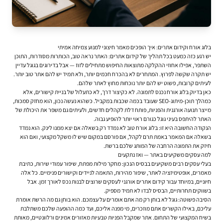
בלוג אורח וקידום אתרים: איך הופכים מאמר חיצוני למנוע צמיחה אמיתי
יש רגע כזה כמעט בכל תהליך של
קידום אתרים
: האתר נראה טוב, הכותרות מסודרות, התוכן
השתפר, אפילו אחוזי ההקלקה מתוצאות החיפוש מתחילים לזוז — אבל בדירוגים בגוגל עדיין
יש תקרה שקשה לפרוץ. המתחרים לא בהכרח חכמים יותר, ולא תמיד יש להם אתר טוב יותר.
לעיתים קרובות, פשוט יש להם יותר נוכחות מחוץ לאתר שלהם.
כאן בדיוק בלוג אורח נכנס לתמונה. לא כקיצור דרך, לא כתעלול של בניית קישורים, אלא
כמהלך תוכן-מיתוג-SEO שעובד בכמה שכבות במקביל. כשהוא נעשה נכון, הוא מחזק סמכות,
מייצר תנועה אורגנית והפניות, פותח דלת לקהלים חדשים, ולעיתים גם משפר את היכולת של
האתר להיתפס בעיני גוגל כגורם ראוי יותר להופיע גבוה.
הנקודה החשובה היא זו: בלוג אורח טוב לא נמדד רק בשאלה אם יצא ממנו לינק. הוא נמדד
בשאלה אם המאמר באמת תרם לקהל, אם פורסם במקום שיש לו משקל מקצועי, ואם הוא
חיזק את התמונה הרחבה של המותג שלכם ברשת.
למה עסקים משקיעים באתר — ואז נתקעים
בעלי עסקים רבים משקיעים בבסיס הנכון: מחקר מילות מפתח, שיפור עמודי שירות, כתיבת
מאמרים, אופטימיזציה לאתר, שיפור מהירות, התאמה לניידים וקישורים פנימיים. כל אלה
חיוניים, במיוחד עבור קידום אתרים אורגני לעסקים שרוצים לבנות נכס לאורך זמן. אבל
בשווקים תחרותיים, הבסיס לבדו לא תמיד מספיק.
הסיבה פשוטה: גוגל לא בוחן רק מה אתם אומרים על עצמכם. הוא בוחן גם מה הרשת אומרת
עליכם, באילו הקשרים אתם מוזכרים, מי מפנה אליכם, ועד כמה ההופעה שלכם משתלבת
בשיח המקצועי של התחום. אתר שמקבל הפניות טבעיות מאזורים אמינים ורלוונטיים, מאותת