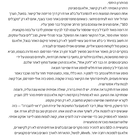
מהיתרון היחסי.
היתרון האמיתי: לא רק קישור, אלא גם מוניטין
אחת הטעויות הנפוצות היא להסתכל על בלוג אורח רק דרך פריזמה של קישור. בפועל, הערך
הגדול יותר הוא לעיתים מיתוגי. כשאתם מתפרסמים באתר מוכר בענף, אתם לא רק “מקבלים
SEO”; אתם מציגים את עצמכם בתוך מרחב שהקהל כבר סומך עליו.
זה דומה מאוד להבדל בין מי שמספר על עצמו לבד לבין מי שמוזמן לדבר על במה מקצועית.
המסר אותו מסר, אבל ההקשר משנה את המשקל. עבור מנהלי שיווק, מנכ"לים ובעלי עסקים,
זה חשוב במיוחד כי בלוג אורח טוב עשוי לתמוך לא רק בשיפור מיקום האתר בגוגל, אלא גם
באמון מול לקוחות פוטנציאליים, שותפים ואפילו מועמדים לעבודה.
במקרים רבים, מאמר אורח טוב ממשיך לעבוד זמן רב אחרי הפרסום: הוא מדורג בעצמו, מביא
כניסות מתמשכות, נשלח בניוזלטרים, נחשף ברשתות חברתיות, ולעיתים מצוטט על ידי
כותבים נוספים. זה כבר לא “לינק אחד”, אלא נכס תוכן שפועל מחוץ לאתר שלכם.
מה מבדיל בין פוסט אורח חלש לפוסט אורח שמייצר תוצאה
פוסט אורח חלש נכתב כדי לסמן וי. הוא כללי, צפוי, כמעט תמיד חוזר על מה שכבר נאמר
עשרות פעמים, ולעיתים דוחף את הקישור בצורה שקופה. פוסט כזה אולי יתפרסם, אבל קשה
לבנות עליו אסטרטגיה.
פוסט אורח חזק נראה אחרת. יש לו זווית ברורה, שאלה אמיתית שהוא עונה עליה, ודוגמה
שמחזיקה את הטיעון. הוא לא מתחיל בהקדמות ריקות אלא נכנס יחסית מהר ללב העניין.
לקורא יש תחושה שמישהו השקיע מחשבה, לא רק הפיק טקסט.
רנד פישקין, מייסד Moz, דיבר לא פעם על החשיבות של יצירת תוכן “ראוי להגברה” — כזה
שאנשים ירצו להפנות אליו, לשתף אותו או לצטט אותו. זהו מבחן טוב גם לבלוג אורח: אם
המאמר לא מספיק טוב כדי שמישהו ירצה להפיץ אותו, קשה לצפות ממנו לייצר אפקט אמיתי.
שלוש דוגמאות מוכרות מהתעשייה
בתעשיית ה-SEO נהוג להזכיר כמה מקרים שבהם בלוגים אורחים תרמו לא רק לקישורים,
אלא גם לסמכות רחבה יותר. Ahrefs, למשל, התארחה לאורך השנים באתרים מקצועיים