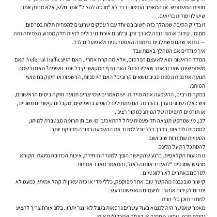
חוויית המשתמש. אז המאמר החיצוני כבר לא “מנסה להציל” אתר חלש, אלא מחזק אתר
שיש לו יסודות בריאים.
זו בדיוק הסיבה שמהלך כזה חשוב במיוחד עבור עסקים שרוצים להפחית תלות בפרסום
ממומן. קידום אורגני נבנה לאורך זמן, ובלוגים אורחים יכולים להיות חלק ממנוע הצמיחה הזה
— בתנאי שהם משתלבים בתמונה האסטרטגית ולא פועלים לבד.
איך מודדים אם המהלך באמת עבד
המדד הראשוני הוא לא עצם הפרסום, אלא מה קרה אחריו. האם הגיע referral traffic? האם
משתמשים נשארו באתר שאליו הפנו? האם הדף המקושר קיבל יותר חשיפה? האם נרשמה
תנועה אורגנית נוספת סביב נושאים קרובים? האם היו פניות, הרשמות או חיזוק בחיפושי
המותג?
במקרים רבים, ההשפעה אינה מיידית. יש מאמרים שמייצרים תנועה חזקה בימים הראשונים,
ויש כאלה שבונים ערך בהדרגה. הם מתחילים להופיע בחיפושים, מקבלים קישורים משניים,
או תורמים לתפיסה של המותג כמקור רציני.
לכן, מי שמחפש תוצאה חד-פעמית עלול להתאכזב. מי שבוחן תרומה מצטברת למותג,
לסמכות ולנראות, בדרך כלל יוכל למדוד את ההשפעה בצורה מדויקת יותר.
הטעויות שחוזרות שוב ושוב
להסתכל רק על הלינק
זו הטעות הקלאסית. ברגע שהקישור הופך למטרה היחידה, איכות הכתיבה נפגעת. הקורא
מרגיש שמנסים “להעביר אותו הלאה”, והמאמר מאבד אמינות.
לפרסם באתרים לא רלוונטיים
קישור טוב נבנה מהקשר טוב. אתר מפוקפק, כללי מדי או כזה שאין לו קהל אמיתי, כמעט לא
יתרום לקידום אורגני. לפעמים הוא פשוט רעש.
למחזר תוכן בלי זווית
מאמר שאפשר היה למצוא בעוד עשרים גרסאות בגוגל לא יוצר יתרון. בלוג אורח צריך להציע
נקודת מבט, ניסיון, מסקנה או דוגמה שמבדילים אותו.