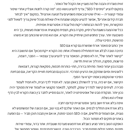
זווית מוגדרת והבנה של מה מעניין את הקהל של האתר.
במקום להציע “טיפים ל-SEO”, עדיף להציע נושא כמו: “מה קורה לחנות אונליין אחרי שיפור
עמודי קטגוריה — ואילו שינויים באמת משפיעים על תנועה אורגנית”. במקום “איך לבחור
חברת קידום אתרים”, אפשר להציע טקסט שמנתח אילו שאלות מנהל שיווק צריך לשאול לפני
התקשרות, ואיך לזהות הבטחות ריקות מול עבודה אסטרטגית אמיתית.
ככל שההצעה נשענת על ניסיון, מקרה בוחן, תצפית מקצועית או פרשנות מעשית, כך היא
משכנעת יותר. עורך מחפש תוכן שיחזיק את הקורא. אם הוא מרגיש שהכותב מביא משהו
מהשטח, הסיכוי עולה.
איך כותבים מאמר אורח שמשרת גם קורא וגם SEO
כתיבה טובה לבלוג אורח מתחילה משאלה אחת: מה הקורא ייקח מכאן? אם התשובה היא
“קישור לאתר שלי”, זה לא מספיק. המאמר צריך להציע ערך עצמאי — הסבר, דוגמה,
פרשנות, מסקנה, תהליך או זווית חדשה.
מבנה נכון יעזור מאוד: פתיחה ברורה, תתי-כותרות חכמות, פסקאות קצרות, דוגמאות
רלוונטיות וסיום שמזקק את הרעיון המרכזי. זה נכון גם מבחינת חוויית הקריאה, וגם מבחינת
הסיכוי שהטקסט באמת ייקרא עד הסוף.
הקישור, אם יש כזה, צריך להשתלב באופן טבעי. לא תמיד לדף הבית, ולא תמיד לעמוד
מכירה. לעיתים קישור למדריך עומק, למחקר, למאמר מקצועי או לעמוד שירות ממוקד יהיה
נכון יותר. מנקודת מבט של אופטימיזציה לאתר, זה גם מסייע לחבר בין כוונת הקורא לבין הדף
שאליו הוא נשלח.
איפה בלוג אורח יושב בתוך אסטרטגיית קידום רחבה
בלוג אורח אינו תחליף לבסיס. אם האתר שלכם לא בנוי טוב, אם הכוונה של המשתמש לא
נענית, אם העמודים חלשים, אם ה-SEO הטכני מוזנח, או אם אין מבנה תוכן סביר — גם הופעה
באתרים חזקים לא תפתור הכול.
האפקט הטוב ביותר מגיע כשבלוג אורח פוגש מערכת שעובדת: אתר ברור, עמודי שירות
חזקים, מחקר מילות מפתח סביר, היררכיה טובה, קישורים פנימיים, ושיפור מתמשך של