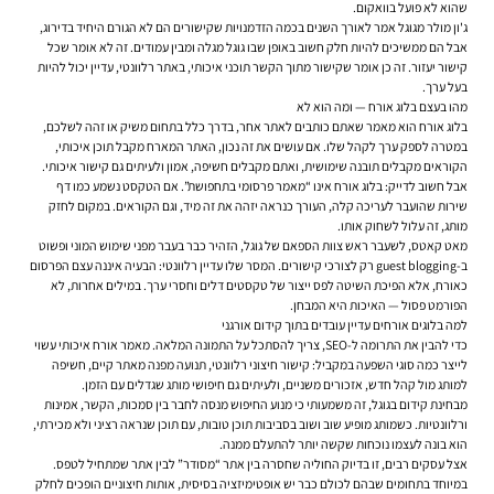
שהוא לא פועל בוואקום.
ג'ון מולר מגוגל אמר לאורך השנים בכמה הזדמנויות שקישורים הם לא הגורם היחיד בדירוג,
אבל הם ממשיכים להיות חלק חשוב באופן שבו גוגל מגלה ומבין עמודים. זה לא אומר שכל
קישור יעזור. זה כן אומר שקישור מתוך הקשר תוכני איכותי, באתר רלוונטי, עדיין יכול להיות
בעל ערך.
מהו בעצם בלוג אורח — ומה הוא לא
בלוג אורח הוא מאמר שאתם כותבים לאתר אחר, בדרך כלל בתחום משיק או זהה לשלכם,
במטרה לספק ערך לקהל שלו. אם עושים את זה נכון, האתר המארח מקבל תוכן איכותי,
הקוראים מקבלים תובנה שימושית, ואתם מקבלים חשיפה, אמון ולעיתים גם קישור איכותי.
אבל חשוב לדייק: בלוג אורח אינו “מאמר פרסומי בתחפושת”. אם הטקסט נשמע כמו דף
שירות שהועבר לעריכה קלה, העורך כנראה יזהה את זה מיד, וגם הקוראים. במקום לחזק
מותג, זה עלול לשחוק אותו.
מאט קאטס, לשעבר ראש צוות הספאם של גוגל, הזהיר כבר בעבר מפני שימוש המוני ופשוט
ב-guest blogging רק לצורכי קישורים. המסר שלו עדיין רלוונטי: הבעיה איננה עצם הפרסום
כאורח, אלא הפיכת השיטה לפס ייצור של טקסטים דלים וחסרי ערך. במילים אחרות, לא
הפורמט פסול — האיכות היא המבחן.
למה בלוגים אורחים עדיין עובדים בתוך קידום אורגני
כדי להבין את התרומה ל-SEO, צריך להסתכל על התמונה המלאה. מאמר אורח איכותי עשוי
לייצר כמה סוגי השפעה במקביל: קישור חיצוני רלוונטי, תנועה מפנה מאתר קיים, חשיפה
למותג מול קהל חדש, אזכורים משניים, ולעיתים גם חיפושי מותג שגדלים עם הזמן.
מבחינת קידום בגוגל, זה משמעותי כי מנוע החיפוש מנסה לחבר בין סמכות, הקשר, אמינות
ורלוונטיות. כשמותג מופיע שוב ושוב בסביבות תוכן טובות, עם תוכן שנראה רציני ולא מכירתי,
הוא בונה לעצמו נוכחות שקשה יותר להתעלם ממנה.
אצל עסקים רבים, זו בדיוק החוליה שחסרה בין אתר “מסודר” לבין אתר שמתחיל לטפס.
במיוחד בתחומים שבהם לכולם כבר יש אופטימיזציה בסיסית, אותות חיצוניים הופכים לחלק