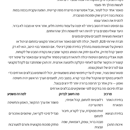
לעשות מהלך חד-פעמי
מאמר אחד יכול לעזור, אבל אסטרטגיה מייצרת מסה קריטית. הופעה עקבית בכמה במות
נכונות בונה זיכרון שוק וסמכות מצטברת.
להזניח את האתר עצמו
גם הפוסט האורח הטוב ביותר לא יפצה על עמוד נחיתה חלש, אתר איטי או מבנה לא ברור.
היעד שאליו מפנים צריך להיות ראוי לתשומת הלב שהרווחתם.
דוגמאות מעשיות למצבים עסקיים נפוצים
חברת שירותי B2B, למשל, יכולה לפרסם מאמר אורח באתר מקצועי בתחום הניהול או
השיווק על טעויות נפוצות בתהליך בחירת ספק דיגיטלי. אם המאמר בנוי היטב, הוא לא רק
ימשוך קהל מדויק, אלא גם יחזק את המותג כמקור שמבין את נקודת המבט של לקוחות.
חנות אונליין בתחום הטיפוח יכולה להתארח במגזין מסחר אלקטרוני עם מאמר על שיפור דפי
קטגוריה והקשר שלהם לאחוזי הקלקה ולתנועה אורגנית. זה תוכן שמתחבר גם לקהל מקצועי
וגם לצרכים של העסק עצמו.
סטארטאפ צעיר, שאין לו עדיין חיפושי מותג משמעותיים, יכול להשתמש בבלוגים אורחים כדי
להופיע במוקדים שהקהל שלו כבר קורא. במצב כזה, לפעמים הערך הראשון יהיה חשיפה
ואמון — ורק אחר כך תרומה ברורה יותר לדירוגים בגוגל.
טבלת סיכום: מה בודקים לפני שמשקיעים בבלוגים אורחים
מרכיב
מה חשוב לבדוק
למה זה משפיע
בחירת האתר
רלוונטיות לתחום, קהל אמיתי,
משפר את ערך ההקשר, האמון והחשיפה
המארח
רמת עריכה
זווית ממוקדת, ערך לקורא, חיבור
בחירת הנושא
מגדיל סיכוי לקריאה, שיתופים ואזכורים
לתחום
מבנה ברור, עומק, דוגמאות, שפה
איכות התוכן
מחזק סמכות מקצועית ותורם למעורבות
טבעית