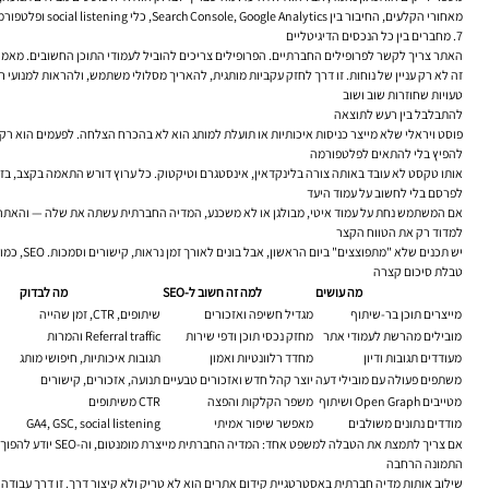
מאחורי הקלעים, החיבור בין Search Console, Google Analytics, כלי social listening ופלטפורמות SEO נותן תמונה הרבה יותר אמינה. משם כבר אפשר לשפר.
7. מחברים בין כל הנכסים הדיגיטליים
האתר צריך לקשר לפרופילים החברתיים. הפרופילים צריכים להוביל לעמודי התוכן החשובים. מאמר
זה לא רק עניין של נוחות. זו דרך לחזק עקביות מותגית, להאריך מסלולי משתמש, ולהראות למנועי חי
טעויות שחוזרות שוב ושוב
להתבלבל בין רעש לתוצאה
פוסט ויראלי שלא מייצר כניסות איכותיות או תועלת למותג הוא לא בהכרח הצלחה. לפעמים הוא רק
להפיץ בלי להתאים לפלטפורמה
אותו טקסט לא עובד באותה צורה בלינקדאין, אינסטגרם וטיקטוק. כל ערוץ דורש התאמה בקצב, בזוו
לפרסם בלי לחשוב על עמוד היעד
אם המשתמש נחת על עמוד איטי, מבולגן או לא משכנע, המדיה החברתית עשתה את שלה — והאתר 
למדוד רק את הטווח הקצר
יש תכנים שלא "מתפוצצים" ביום הראשון, אבל בונים לאורך זמן נראות, קישורים וסמכות. SEO, כמו תמיד, אוהב התמדה.
טבלת סיכום קצרה
מה עושים
למה זה חשוב ל-SEO
מה לבדוק
מייצרים תוכן בר-שיתוף
מגדיל חשיפה ואזכורים
שיתופים, CTR, זמן שהייה
מובילים מהרשת לעמודי אתר
מחזק נכסי תוכן ודפי שירות
Referral traffic והמרות
מעודדים תגובות ודיון
מחדד רלוונטיות ואמון
תגובות איכותיות, חיפושי מותג
משתפים פעולה עם מובילי דעה
יוצר קהל חדש ואזכורים טבעיים
תנועה, אזכורים, קישורים
מטייבים Open Graph ושיתוף
משפר הקלקות והפצה
CTR משיתופים
מודדים נתונים משולבים
מאפשר שיפור אמיתי
GA4, GSC, social listening
אם צריך לתמצת את הטבלה למשפט אחד: המדיה החברתית מייצרת מומנטום, וה-SEO יודע להפוך אותו לנכס ארוך טווח. כשהחיבור ביניהם מתוכנן נכון, כל ערוץ מזין את השני.
התמונה הרחבה
שילוב אותות מדיה חברתית באסטרטגיית קידום אתרים הוא לא טריק ולא קיצור דרך. זו דרך עבודה 