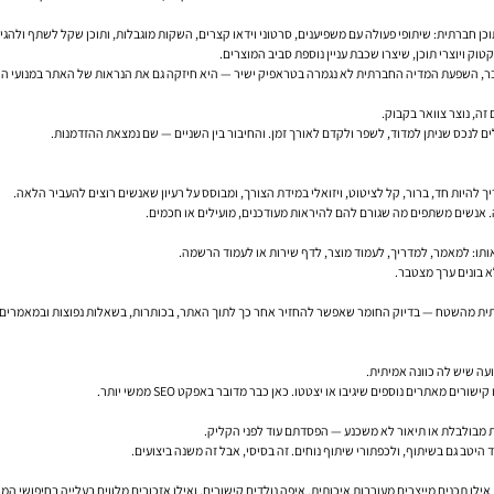
ק ויוצרי תוכן, שיצרו שכבת עניין נוספת סביב המוצרים.
של דבר, השפעת המדיה החברתית לא נגמרה בטראפיק ישיר — היא חיזקה גם את הנראות של האתר במנועי הח
ים לנכס שניתן למדוד, לשפר ולקדם לאורך זמן. והחיבור בין השניים — שם נמצאת ההזדמנות.
רה. אנשים משתפים מה שגורם להם להיראות מעודכנים, מועילים או חכמים.
אותו: למאמר, למדריך, לעמוד מוצר, לדף שירות או לעמוד הרשמה.
 אמיתית מהשטח — בדיוק החומר שאפשר להחזיר אחר כך לתוך האתר, בכותרות, בשאלות נפוצות ובמאמרים
מאתרים נוספים שיגיבו או יצטטו. כאן כבר מדובר באפקט SEO ממשי יותר.
מבולבלת או תיאור לא משכנע — הפסדתם עוד לפני הקליק.
ילו תכנים מייצרים מעורבות איכותית, איפה נולדים קישורים, ואילו אזכורים מלווים בעלייה בחיפושי המו