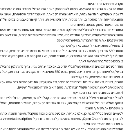
מקרה שממחיש את זה היטב
אחת הדוגמאות הבולטות היא Asos. המותג לא הסתפק באתר אופנה גדול ומסודר. הוא בנה מכונת תוכן חברתית: שיתופי פעולה עם משפיענים, סרטוני וידאו קצרים, השקות מוגבלות, ותוכן שקל לשתף ולהגיב עליו.
לדוגמה, כשקולקציה חדשה עלתה, היא לא נשארה רק באתר. היא עברה דרך אינסטגרם, יוטיוב, טיקטו
התוצאה הייתה יותר מאזכורים, יותר כניסות, יותר חיפושי מותג, ויותר קישורים טבעיים. בסופו 
אז מה זה אומר לעסק שמנסה לצמוח היום
המסר די חד: SEO כבר לא יכול להיות מחלקה סגורה. אם האתר, התוכן והרשתות לא מדברים זה עם זה, נוצר צוואר בקבוק.
התוכן באתר אולי מעולה, אבל אף אחד לא מגיע אליו. הפוסטים אולי מושכים תגובות, אבל לא מוביל
איך משלבים אותות מדיה חברתית באסטרטגיית SEO
1. מתחילים מתוכן שבנוי להפצה, לא רק לאינדוקס
מאמר SEO טוב צריך לענות על כוונת חיפוש. אבל אם רוצים שהוא גם יתפוס במדיה חברתית, הוא צריך להיות חד, ברור, קל לציטוט, ויזואלי במידת הצורך, ומבוסס על רעיון שאנשים רוצים להעביר הלאה.
תוכן "נכון" לשילוב הזה הוא כזה שפותר בעיה, מסביר מגמה, מציג נתון מפתיע או נותן מסקנה ברו
2. בונים מסלול ברור מהרשת לאתר
אחד הכשלים הנפוצים הוא פוסט מעולה בלי יעד טוב. אם כבר יצרתם עניין, צריך לדעת לאן להוביל 
בפועל, כל פיסת תוכן חברתית צריכה לתמוך בנכס SEO מסוים. אחרת מקבלים מעורבות יפה, אבל לא בונים ערך מצטבר.
3. מעודדים תגובה אמיתית, לא רק חשיפה
תגובות, דיונים, שאלות ואזכורים יוצרים שכבה נוספת של אמון ועניין. הם גם מספקים לכם שפה
פתאום אתם לא מנחשים מה הקהל רוצה לדעת. אתם רואים את זה כתוב מול העיניים.
4. עובדים עם מובילי דעה בצורה מדויקת
לא כל אינפלואנסר מועיל ל-SEO. מה שחשוב הוא התאמה: קהל רלוונטי, אמינות, והיכולת לייצר תנועה שיש לה כוונה אמיתית.
שיתוף פעולה טוב יכול להביא לא רק חשיפה, אלא גם אזכורים במאמרים, חיפושים ממותגים, ואפילו קישורים 
5. משפרים את השיתוף הטכני
לפעמים הבעיה בכלל לא בתוכן, אלא באריזה. אם כשמשתפים עמוד מתקבלת תמונה חתוכה, כותרת 
לכן צריך לדאוג ל-Open Graph, לתמונות מתאימות, לכותרות ברורות, ל-meta description שעובד היטב גם בשיתוף, ולכפתורי שיתוף נוחים. זה בסיסי, אבל זה משנה ביצועים.
6. מודדים את מה שבאמת חשוב
מספר לייקים הוא נתון נחמד, אבל הוא לא היעד. מה שצריך לבדוק הוא אילו פוסטים מביאים תנועה, א