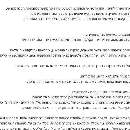
 אחד משתף לסטורי, אחר מזכיר את המותג בניוזלטר, מישהו נוסף מקשר לכתבה מתוך בלוג מקצועי.
ואים שיש עניין, שיש מעורבות, שיש סימנים לכך שהתוכן הזה חי ונוגע באנשים.
ה, קישורים, חיפושי מותג ואזכורים — התוצאה יכולה לחלחל גם לדירוגים האורגניים.
ת והתעניינות אמיתית מצד משתמשים.
 כל מה שהוא יוצר אחריו — הקלקות, אזכורים, חיפושים, קישורים — הוא בלב הסיפור.
 ככל שהתוכן נוגע בצורך אמיתי, כך גדל הסיכוי שהוא ייצר שרשרת תגובות עם ערך אורגני.
נה מערך שלם, לא אוסף פעולות נפרדות.
ומר: עמוד באתר, מאמר עומק, מדריך, קטגוריה, או דף שירות שצריך יותר נראות.
עברו לרשתות, היה ברור שאי אפשר להתעלם מהן כמדד לעדכניות ולרלוונטיות.
כן מקבל חשיפה, מעורר תגובה, מושך קישורים ומחזק אמון — הוא בונה לעצמו תנופה.
דירוגים ומעלייה בתנועה האורגנית. לא כי האלגוריתם "אוהב לייקים", אלא כי ההפצה יוצרת אקו-סיסטם של