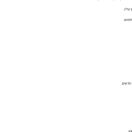
יפוש.
 חדשים.
תג.