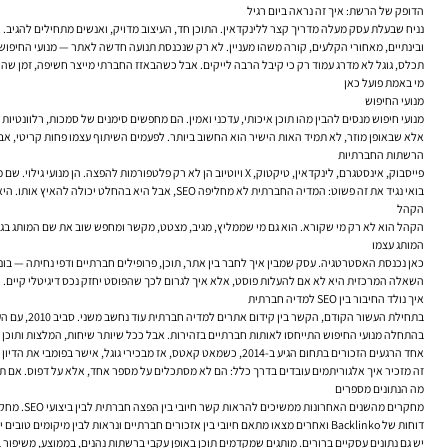
הדופק של הרשת: איך זה נראה ביום רגיל
נניח שבעלת עסק מעלה מדריך קצר ללינקדאין. התוכן חד, העיצוב מדויק, ואנשים מתחילים להגיב.
ובינתיים, מאחורי הקלעים, קורה משהו מעניין. לא רק שנכנסת תנועה חדשה לאתר — מנועי החיפוש ר
תכלס, גוגל לא מדרג עמוד רק כי קיבל הרבה לייקים. אבל כשהבאזז החברתי מייצר חשיפה, זמן שהיי
מי באמת פועל כאן
מנועי החיפוש
מנועי חיפוש מנסים להבין מהו תוכן איכותי, עדכני ואמין. הם מחפשים סימנים של סמכות, רלוונטיו
אלא שבאופן מוזר, לא תמיד האות הישיר הוא החשוב ביותר. לפעמים השיתוף עצמו פחות קריטי, אבל
הרשתות החברתיות
פייסבוק, אינסטגרם, לינקדאין, טיקטוק, X ויוטיוב הן לא רק פלטפורמות להפצה. הן מנועי גילוי. שם משתמשים פוגשים תוכן בפעם הראשונה, בודקים אם הוא מעניין, ומחליטים אם לקחת אותו הלאה.
בואי נגיד את זה פשוט: המדיה החברתית לא מחליפה SEO, אבל היא בהחלט יכולה להאיץ אותו. היא יוצרת את הרגע הראשון של החשיפה, ולפעמים גם את הדחיפה הראשונית שמוציאה עמוד אנונימי אל קדמת הבמה.
הקהל
הקהל הוא לא רק מי שקורא. הוא גם מי שממליץ, מגיב, מצטט, מקשר ומחפש שוב את שם המותג בגוגל.
המותג עצמו
כאן נכנסת האסטרטגיה. עסק שמבין איך לחבר בין אתר, תוכן, פרופילים חברתיים ודפי נחיתה — בו
השאלה המרכזית היא לא אם להעלות פוסט, אלא איך לגרום לכך שהפוסט יחזק נכס דיגיטלי קיים. כל
איך נולד החיבור בין SEO למדיה חברתית
בתחילת העשור הקודם, הקשר בין קידום אתרים למדיה חברתית עוד נחשב משני. סביב 2010, עם העלייה של פייסבוק וטוויטר, התחיל להסתמן שינוי.
בהתחלה מנועי החיפוש התייחסו לאותות חברתיים בזהירות. אבל ככל שיותר שיחות, המלצות ותוכן 
אחד הרגעים הזכורים בתחום הגיע ב-2014, כשמאט קאטס, אז מבכירי גוגל, אישר בפומבי את הדיון סביב שימוש באותות חברתיים. מאז, גם אם גוגל לא מציג נוסחה פשוטה של "יותר לייקים = יותר דירוג", כל הסימנים מצביעים על כך שלנוכחות חברתית יש השפעה עקיפה ולעיתים חזקה מאוד.
זה מזכיר איך אלגוריתמים עובדים בדרך כלל: הם לא מסתכלים על מספר אחד, אלא על דפוס. אם תו
מה הנתונים מספרים
מחקרים מהשנים האחרונות ממשיכים להראות קשר חיובי בין הפצה חברתית לבין ביצועי SEO. מחקר של Hootsuite, לדוגמה, מצא שתוכן שמקודם ברשתות חברתיות מייצר כמעט פי שניים יותר תנועת referral לעומת תוכן שלא מקבל הפצה כזו.
דוחות של Backlinko ואחרים מצאו מתאם חיובי בין אזכורים חברתיים ונראות לבין מיקומים טובים יותר בתוצאות החיפוש. חשוב לדייק: מתאם אינו בהכרח סיבתיות. ובכל זאת, בפועל, כשעמוד נחשף ליותר אנשים — הסיכוי שיקבל קישורים, חיפושי מותג ושימוש חוזר עולה משמעותית.
יש גם נתונים עסקיים ברורים. מותגים שמקדמים תוכן באופן עקבי ברשתות נהנים, בממוצע, משיפור ב