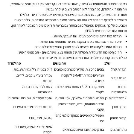
כשאתם מפנים מהפוסטים אל האתר, חשוב לחשוב צעד קדימה: לאן בדיוק מגיע המשתמש,
מה הוא רואה קודם, כמה ברור לו מה אתם רוצים שיקרה עכשיו.
עמודי נחיתה ממוקדים, בלוג עם מאמרים איכותיים, ותיאורי מטא מסודרים – כל אלו
מאפשרים למינוף טוב יותר של התנועה שאתם מייצרים מהמדיה החברתית. כל הסימנים
מצביעים על כך שעסקים שמטפלים גם באתר וגם ברשתות רואים שיפור מצטבר לאורך זמן.
תרומת המדיה החברתית ל-SEO
הגדלת נפח החיפושים הממותגים (שם העסק / המותג).
שיפור מדדי מעורבות באתר בעקבות תנועה מחוממת מהרשתות.
הגדלת הסיכוי לקישורים טבעיים לאתר מתוכן שנחשף וקיבל תהודה.
חיזוק הסמכות הדיגיטלית הכוללת של המותג בעיני משתמשים – וגם מנועי חיפוש.
טבלת סיכום קצרה: השלבים המרכזיים בבניית נוכחות מדיה חברתית
שלב
מה עושים
מה למדוד
הגדרת קהל
בונים פרסונות, מגדירים צרכים וכאבים
דיוק בפנייה, רלוונטיות תגובות
מגדירים מטרות SMART לתקופה
עמידה ביעדי עוקבים, לידים,
הצבת יעדים
קצובה
מכירות
בחירת
מתמקדים ב-2–3 רשתות שמתאימות
עלות לליד / מכירה בכל
פלטפורמות
לקהל
פלטפורמה
אסטרטגיית תוכן
מתכננים תמהיל של ערך, אמון והצעה
שיעור מעורבות, שמירות ושיתופים
יוצרים פוסטים, וידאו, סטוריז באופן
הפקת תוכן
תדירות פרסום ויציבות האיכות
עקבי
מפעילים קמפיינים ממוקדים לפי קהלי
קידום ממומן
CPC, CPL, ROAS
יעד
שינוי במדדי חשיפה, מעורבות
ניתוח נתונים
בודקים מה עבד ומשנים בהתאם
והמרה