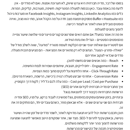
בסופו של דבר, מדיה חברתית היא ערוץ שיווק, לא תערוכת אמנות. ואם לא מודדים – אין
לדעת מה באמת עובד. כאן נכנסות לפעולה המטריקות: חשיפה, מעורבות, קליקים, המרות.
כלים כמו Facebook Insights, Instagram Insights, LinkedIn Analytics או מערכות ניהול
כמו Hootsuite ו-Buffer מספקים תמונת מצב חדה על מה הקהל אוהב, מתי הוא מגיב, ואיזה
פוסטים מובילים אותו לאתר או לעמוד רכישה.
להפוך נתונים לפעולות
אז מה זה אומר בפועל? אם אתם רואים שסרטונים קצרים מייצרים פי שלושה שיעור צפייה
מהפוסטים הסטטיים – הגדילו את נתח הווידאו.
אם לסטוריז עם שאלות יש פי שניים הקלקות לעומת סטוריז "מודעה", שווה לשלב מודל של
"שאלה–פתרון–הצעה". הנתונים לא רק מתארים את המציאות – הם מציעים תכנית פעולה.
מדדים שכדאי לעקוב אחריהם
Reach – כמה אנשים שונים נחשפו לתוכן.
Engagement Rate – יחס לייקים, תגובות, שיתופים ושמירות לנפח החשיפה.
Click-Through Rate – אחוז הלחיצות על לינקים מתוך כמות הצפיות.
Conversion Rate – אחוז מי שביצע פעולה רצויה (רכישה, הרשמה, השארת פרטים).
Cost per Lead / Cost per Purchase – כמה עלה לכם כל ליד / לקוח דרך הקמפיין.
איך מחברים מדיה חברתית לקידום אתרים (SEO)
הרשתות החברתיות כקיצור דרך לתוצאות בגוגל
ובינתיים, בזמן שאתם עסוקים בפוסטים, גוגל ממשיכה לעבוד ברקע. על פניו, SEO ומדיה
חברתית הם שני ערוצים שונים – אלא שבאופן מוזר, כשהם עובדים יחד, הם מחזקים זה את
זה.
תוכן חכם ברשתות יכול להביא תנועה מדויקת לאתר, לשפר מדדים של זמן שהייה ושיעור
נטישה, ובאופן עקיף לתרום ל-SEO. מצד שני, אתר שמקודם היטב מאפשר לתנועה שמגיעה
מהרשתות להפוך מהר יותר ללקוחות משלמים.
אופטימיזציה חכמה של הקישורים מהרשתות