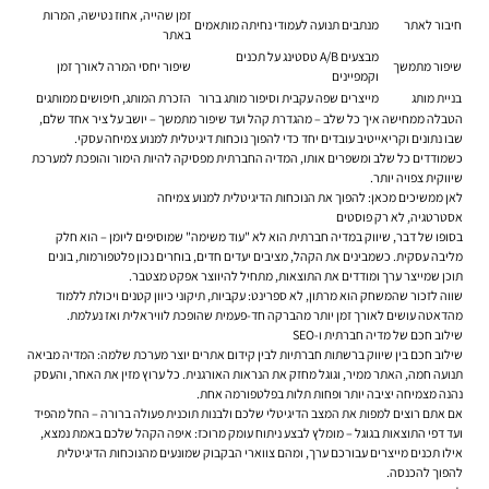
זמן שהייה, אחוז נטישה, המרות
חיבור לאתר
מנתבים תנועה לעמודי נחיתה מותאמים
באתר
מבצעים A/B טסטינג על תכנים
שיפור מתמשך
שיפור יחסי המרה לאורך זמן
וקמפיינים
בניית מותג
מייצרים שפה עקבית וסיפור מותג ברור
הזכרת המותג, חיפושים ממותגים
הטבלה ממחישה איך כל שלב – מהגדרת קהל ועד שיפור מתמשך – יושב על ציר אחד שלם,
שבו נתונים וקריאייטיב עובדים יחד כדי להפוך נוכחות דיגיטלית למנוע צמיחה עסקי.
כשמודדים כל שלב ומשפרים אותו, המדיה החברתית מפסיקה להיות הימור והופכת למערכת
שיווקית צפויה יותר.
לאן ממשיכים מכאן: להפוך את הנוכחות הדיגיטלית למנוע צמיחה
אסטרטגיה, לא רק פוסטים
בסופו של דבר, שיווק במדיה חברתית הוא לא "עוד משימה" שמוסיפים ליומן – הוא חלק
מליבה עסקית. כשמבינים את הקהל, מציבים יעדים חדים, בוחרים נכון פלטפורמות, בונים
תוכן שמייצר ערך ומודדים את התוצאות, מתחיל להיווצר אפקט מצטבר.
שווה לזכור שהמשחק הוא מרתון, לא ספרינט: עקביות, תיקוני כיוון קטנים ויכולת ללמוד
מהדאטה עושים לאורך זמן יותר מהברקה חד-פעמית שהופכת לוויראלית ואז נעלמת.
שילוב חכם של מדיה חברתית ו-SEO
שילוב חכם בין שיווק ברשתות חברתיות לבין
קידום אתרים
יוצר מערכת שלמה: המדיה מביאה
תנועה חמה, האתר ממיר, וגוגל מחזק את הנראות האורגנית. כל ערוץ מזין את האחר, והעסק
נהנה מצמיחה יציבה יותר ופחות תלות בפלטפורמה אחת.
אם אתם רוצים למפות את המצב הדיגיטלי שלכם ולבנות תוכנית פעולה ברורה – החל מהפיד
ועד דפי התוצאות בגוגל – מומלץ לבצע ניתוח עומק מרוכז: איפה הקהל שלכם באמת נמצא,
אילו תכנים מייצרים עבורכם ערך, ומהם צווארי הבקבוק שמונעים מהנוכחות הדיגיטלית
להפוך להכנסה.