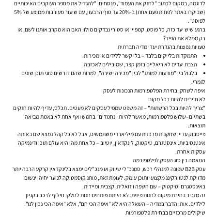
לדוגמה, במקום לכתוב "לחזק את העמוד", מנסחים: "להגדיל את מספר העוקבים האיכותיים
(שביקרו באתר לפחות פעם אחת) ב-20% עד סוף הרבעון, עם שיעור מעורבות ממוצע של 5%
לפוסט".
ברגע שיש יעד כזה, כל פוסט, קמפיין או סטורי נבדקים מולו: האם הוא מקרב אותנו לשם, או
רק ממלא את הפיד?
טעויות נפוצות בהגדרת יעדי מדיה חברתית
התמקדות בלייקים בלבד – בלי קשר ללידים או מכירות.
הצבת יעדים לא ריאליים בזמן קצר, שמובילים לאכזבה.
בלבול בין "מודעות למותג" לבין "מכירה ישירה", למרות שהם דורשים סוגי תוכן שונים
לגמרי.
איפה לשחק: בחירת הפלטפורמות הנכונות לעסק
לא חייבים להיות בכל מקום
"צריך להיות בכל הרשתות" – זה משפט שמפיל עסקים לא מעטים. תכלס, עדיף להיות חזקים
בשתיים–שלוש פלטפורמות, מאשר להיות "נחמדים" בחמש ואף אחת לא באמת מביאה
תוצאות.
פייסבוק עדיין שחקנית מרכזית עם מיליארדי משתמשים, אבל לא כל קהל נמצא שם באותה
אינטנסיביות. אינסטגרם, טיקטוק, לינקדאין, יוטיוב – כל אחת מהן היא עולם תוכן ודינמיקה
עסקית אחרת.
התאמה בין סוג העסק לפלטפורמה
עסק B2B שפונה למנהלי רכש, סמנכ"לי שיווק או מנכ"לים ימצא בלינקדאין קרקע הרבה יותר
מדויקת לנטוורקינג מקצועי ותוכן עומק. לעומת זאת, מותג קוסמטיקה לנוער יחיה וינשום
באינסטגרם וטיקטוק – שם השפה ויזואלית, קצבית ומיידית.
זה מזכיר בחירת מיקום לחנות פיזית: לא הייתם פותחים חנות לחלקי חילוף לרכב בקניון
לילדים. אותו הדבר במדיה – השאלה היא לא "איפה הכי חם", אלא "איפה הכי נכון לנו".
שיקולים מרכזיים בבחירת פלטפורמות