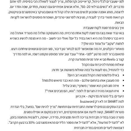
לפני שעוברים לכלי ניהול, קריאייטיב וקרוסלות, צריך לעצור לשאלה הכי בסיסית: למי אתם
מדברים. לא "נשים בגילאי 20–60", אלא אנשים אמיתיים עם רצונות, פחדים, שפה וסדר יום.
לדוגמה, מותג אופנה שמכוון לנשים צעירות יגלה קהל חי ונושם בעיקר באינסטגרם ובטיקטוק.
הן רואות סטורי בדרך לעבודה, מגיבות לסרטוני טרנדים, ושומרות פוסטים להשראה לקניות
הבאות.
איך בונים פרסונת לקוח שעובדת
בואי נגיד שאת בונה פרסונת לקוח אחת מרכזית: מה התעסוקה שלה? מה מטריד אותה? מה
היא כבר ניסתה? מה היא רואה בפיד כל יום? ואולי הכי חשוב – מה היא מנסה להשיג כשהיא
לוחצת "עקוב" על עמוד כמו שלך?
מאחורי הקלעים, זה מה שמאפשר לכם לבחור טון דיבור, סוגי תכנים ונושאים שיחתכו רעש.
פתאום ברור למה סרטון "לפני–אחרי" עובד טוב יותר מפוסט טקסט רשמי, או למה מדריך
קצר ב-Reels מביא יותר פניות ממודעה קרה.
שאלות מפתח להיכרות עם הקהל
כדי להתחיל, נסו לענות על כמה שאלות פשוטות אך חדות:
באילו פלטפורמות הקהל נמצא רוב היום?
מה מעצבן אותו בתחום שלכם – ומה הוא כבר מיואש מלנסות?
איזה סוג תוכן הוא שומר / משתף / מגיב עליו?
איזו תוצאה מהירה תגרום לו לומר: "וואו, הם מבינים אותי"?
היעדים: בלי מטרות מדויקות – אין כיוון
למה SMART זה לא רק buzzword
הרבה עסקים נכנסים לרשתות החברתיות עם תחושת "צריך להיות שם". בפועל, בלי הגדרת
מטרות SMART, קשה לדעת אם אתם מתקדמים, דורכים במקום או אפילו נסוגים.
מטרה טובה במדיה חברתית צריכה להיות ספציפית, מדידה, ישימה, רלוונטית ותחומה בזמן.
לא "להגדיל מודעות", אלא "להגדיל את מספר הלידים מהאינסטגרם ב-30% ברבעון הקרוב".
דוגמאות ליעדים חכמים במדיה חברתית