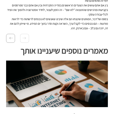
למי זה מתאים עכשיו
בין אם אתם עושים את הצעדים הראשונים במדיה החברתית ובין אם אתם כבר מפרסמים
בקביעות ומרגישים שהתוצאה "לא שם" – זה הזמן לעצור, לחדד אסטרטגיה ולהפוך את הפיד
לכלי עבודה עסקי.
בסופו של דבר, המותגים שינצחו הם אלה שיבינו שאנשים לא נכנסים לרשתות כדי לראות
מודעות – הם נכנסים כדי לקבל ערך, השראה וקצת סדר בתוך ים המידע. מי שייתן להם את
זה, יזכה גם בלב – וגם בארנק. זהו.
מאמרים נוספים שיעניינו אותך