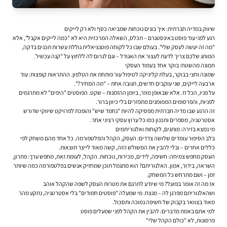
שיווק במדיה חברתית: איך בונים נוכחות שמביאה כסף ולא רק לייקים
רגע לפני עוד פוסט באינסטגרם – תכלס, השאלה המרכזית היא לא "כמה לייקים אקבל", אלא
"מה זה יעשה לעסק שלי". בעולם שבו כל לקוחה פוטנציאלית גוללת עשרות תכנים בדקה,
המותג שלכם צריך לדעת לעצור את האגודל – וגם לגרום לה ללחוץ על "קנה עכשיו".
תמונה מהשטח: בוקר אחד בעמוד העסקי
שמונה וחצי בבוקר, בעלת קליניקה לטיפול עור פותחת את הטלפון. ההתראות קופצות: עוד
ארבעה לייקים, שני עוקבים חדשים, תגובה אחת – "מה המחיר?".
על פניו, הכל זז. אלא שבאופן מוזר, ביומן ההזמנות – שקט. הפוסטים "היפים" לא מתרגמים
לפניות, והפרסומים הממומנים מתפזרים בלי כיוון ברור.
זה הרגע שבו מדיה חברתית מפסיקה להיות "נחמד שיש" והופכת לפרויקט שיווקי שדורש
אסטרטגיה, מספרים ותכנון כמו כל ערוץ עסקי רציני אחר.
מי נמצא בזירה: מותגים, לקוחות ואלגוריתמים
בלב הסיפור עומדים שלושה צדדים: העסק, הקהל והפלטפורמה. כל אחד מהם משחק לפי
כללים אחרים – ובלי להבין את המשולש הזה, קשה מאוד לייצר תוצאות.
העסק מחפש צמיחה: חשיפה, לידים, מכירות, נוכחות. הקהל, לעומת זאת, מחפש ערך: פתרון,
השראה, בידור, אמון. האלגוריתם? הוא מתגמל תוכן שמחזיק אנשים בפלטפורמה כמה שיותר
זמן – ושם מתרחש כל המשחק.
אז מה זה אומר בפועל? מי שיודע לתרגם את מטרות העסק לשפה שהקהל אוהב
ושהאלגוריתם מפרגן לה – מנצח. מי שמעלה "פוסטים חמודים" בלי אסטרטגיה, נתקע מהר
מאוד בצוואר בקבוק של חשיפה נמוכה ותסכול.
למי אתם באמת מדברים: להבין את הקהל לפני שמעלים פוסט
פרסונות, לא "כולם הקהל שלי"