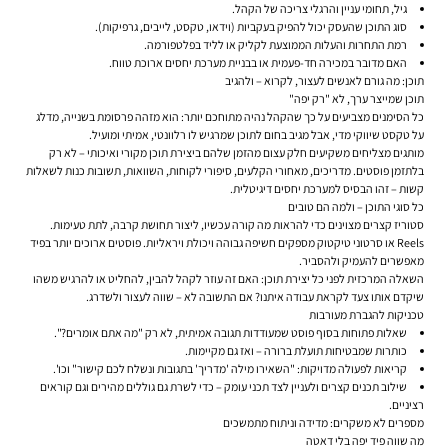
גיל, תחומי עניין והרגלי צריכה של הקהל.
סוג התוכן שהעסק יכול להפיק בעקביות (וידאו, טקסט, לייבים, גרפיקות).
רמת התחרות והעלות הממוצעת לקליק או לליד בפלטפורמה.
האם מדובר במכירה חד-פעמית או בבניית מערכת יחסים ארוכת טווח.
תוכן: מה גורם לאנשים לעצור, לקרוא – ולהגיב
תוכן שמייצר ערך, לא "רק יפה"
כל הסימנים מצביעים על כך שהקהל נהיה מתוחכם יותר: הוא מזהה פרסומת בשנייה, מדלג
על טקסט שיווקי מדי, אבל מגיב בחום לתוכן שמרגיש לו רלוונטי, אמיתי ומועיל.
מותגים מצליחים משקיעים חלק עצום מהזמן שלהם ביצירת תוכן מקורי ואיכותי – לא רק
בלתזמן פוסטים. מדריכים, מאחורי הקלעים, סיפורי לקוחות, השוואות, תשובות כנות לשאלות
קשות – זהו הבסיס למערכת יחסים דיגיטלית.
כל סוגי התוכן – ולמה הם טובים
סטוריז קצרים מצוינים כדי להראות מה קורה עכשיו, ליצור תחושת קרבה, לתת טעימות.
Reels או סרטוני טיקטוק מספקים חשיפה גבוהה ויכולת ויראליות. פוסטים ארוכים יותר בפיד
מאפשרים להעמיק ולהסביר.
השאלה המרכזית לפני כל יצירת תוכן: האם זה עוזר לקהל להבין, להחליט או להרגיש משהו
שיקדם אותו צעד לקראת עבודה איתנו? אם התשובה לא – שווה לעצור ולשדרג.
טכניקות להגברת מעורבות
שאלות פתוחות בסוף פוסט שמעודדות תגובה אמיתית, לא רק "מה אתם אומרים?".
כותרות שמבטיחות תועלת ברורה – ואז גם מקיימות.
קריאות לפעולה מדויקות: "השאירו מילה 'מדריך' בתגובות ונשלח לכם קישור" וכו'.
שילוב תכנים קצרים ולעניין לצד תכני עומק – כדי לשרת גם גוללים מהירים וגם קוראים
רציניים.
מספרים לא משקרים: מדידה וניתוח מתמשכים
מה שווה פיד יפה בלי דאטה