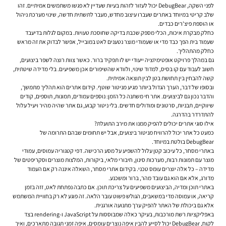
לפני השקה, DebugBear יכול לעזור לזהות בעיות שעדיין לא פגשו משתמשים אמיתיים. זהו
שלב קריטי במיוחד באתרים שעברו עיצוב מחדש, מעבר לתשתית חדשה, שינוי מערכת ניהול
או הוספת פיצ'רים כבדים.
כחלק מבקרת איכות, הכלי מספק שכבת בדיקה שחוסכת טעויות. במקום לגלות בדיעבד
שעמוד בית הפך כבד מדי או שעמודי מוצר נטענים לאט במובייל, אפשר לבדוק את זה מראש
כחלק מהתהליך.
גם במהלך פרויקט אופטימיזציה ייעודי יש לו תפקיד ברור. כאשר צוות רוצה לשפר ביצועים,
חשוב לעבוד עם קו בסיס, למדוד שינוי, ולוודא שהשיפורים אכן משפיעים. בלי מדידה שיטתית,
קשה להבחין בין תחושת בטן לבין תוצאה אמיתית.
ובסופו של דבר, הערך הגדול ביותר מגיע מניטור שוטף. קידום אתרים הוא תהליך מתמשך,
והדבר נכון גם לביצועים. אתר חי משתנה כל הזמן: נוספים עמודים, תמונות, תוספים, קודים
שיווקיים, תבניות, סרטונים ומודולים חדשים. בלי ניטור קבוע, גם אתר שהיה מהיר ויעיל עלול
להתדרדר בהדרגה.
אילו סוגי אתרים יכולים להפיק ממנו את מירב התועלת?
כמעט כל אתר יכול להרוויח מניטור ביצועים, אבל יש תחומים שבהם התרומה של
DebugBear בולטת במיוחד.
באתרי מסחר, כל עיכוב קטן עלול להשפיע על מסע הרכישה. דפי קטגוריה עמוסים, עמודי
מוצר עם תמונות רבות, מערכות סינון, חיבורי מלאי, ביקורות, המלצות מוצרים וסקריפטים של
מדידה – כל אלה יוצרים עומס טכני. בקידום אתרי מסחר, השאלה איננה רק אם העמוד
מדורג, אלא אם הוא גם עובד מהר, ברור ומשכנע.
באתרי תוכן ומדיה, הביצועים משפיעים על צריכת תוכן. אם כתבה נפתחת לאט, זזה בזמן
קריאה, או עמוסה מדי במשאבים, הגולש פשוט עובר הלאה. זה פוגע לא רק בחוויית המשתמש
אלא גם ביכולת של האתר להפיק ערך מתנועה אורגנית.
באפליקציות רשת מורכבות, בעיקר כאלה שמבוססות על JavaScript ו-rendering בצד
לקוח, DebugBear יכול לסייע להבין איפה נוצרים עומסים, איפה זמני תגובה מתארכים, ואיך