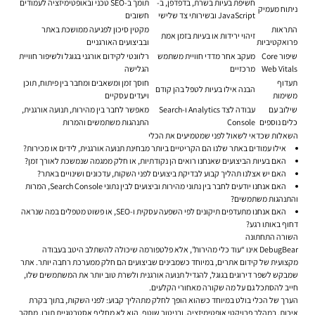
חשיפת בעיות בשרת, בדפדפן, ב-
תומך ב-SEO טכני ובאופטימיזציה לעמודים
ניתוח מעמיק
JavaScript ובשירותי צד שלישי
חשובים
התראות
מקטין סיכון לפגיעה ממושכת באתר
זיהוי ירידות או בעיות בזמן אמת
פרואקטיביות
ובביצועים האורגניים
שיפור Core
מעקב אחר מדדי חוויית משתמש
רלוונטי לקידום אורגני בגוגל ולשיפור חוויית
Web Vitals
מרכזיים
הגלישה
תעדוף
חוסך זמן ומשאבים ומחבר בין פיתוח, תוכן
הבנה אילו בעיות לטפל בהן קודם
משימות
ויעדים עסקיים
שילוב עם
עבודה לצד Analytics ו-Search
מאפשר לחבר בין מהירות, תנועה אורגנית,
כלים נוספים
Console
התנהגות משתמשים והמרות
השאלות שכדאי לשאול לפני שמטמיעים את הכלי
אילו עמודים באתר שלנו הם הקריטיים ביותר מבחינת תנועה אורגנית, לידים או מכירות?
האם בעיות הביצועים שאנחנו רואים הן נקודתיות, או חלק ממגמה שנמשכת לאורך זמן?
האם יש אצלנו תהליך קבוע לבדיקת ביצועים לפני השקות, עדכונים ושינויים באתר?
האם אנחנו יודעים לחבר בין נתוני מהירות וביצועים לבין נתוני Search Console, המרות
והתנהגות משתמשים?
האם אנחנו מתעדפים תיקונים לפי השפעה עסקית ו-SEO, או פשוט מטפלים במה שנראה
דחוף באותו רגע?
השורה התחתונה
DebugBear אינו “עוד כלי מהירות”, אלא פלטפורמה שיכולה להשתלב היטב בעבודה
מקצועית של קידום אתרים, במיוחד כשמבינים שביצועים הם חלק ממערכת רחבה יותר. אתר
שמבקש לשפר דירוגים בגוגל, להגדיל תנועה אורגנית ולשרת טוב יותר את המשתמשים שלו,
חייב להסתכל גם על מה שקורה מאחורי הקלעים.
הערך של הכלי בולט במיוחד כשהוא הופך לחלק מתהליך קבוע: לפני השקות, בתוך בקרת
איכות, במהלך פרויקטי אופטימיזציה, ובניטור שוטף. הוא לא מחליף אסטרטגיית תוכן, מחקר