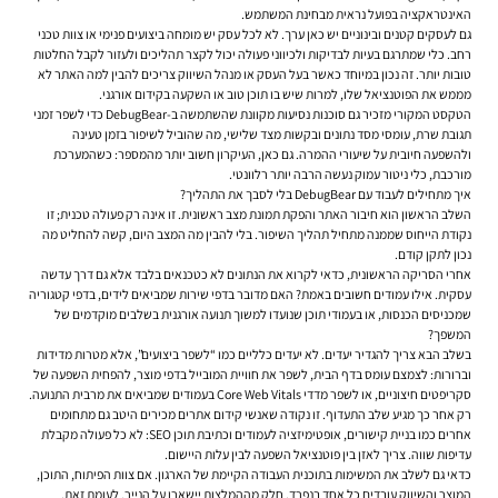
האינטראקציה בפועל נראית מבחינת המשתמש.
גם לעסקים קטנים ובינוניים יש כאן ערך. לא לכל עסק יש מומחה ביצועים פנימי או צוות טכני
רחב. כלי שמתרגם בעיות לבדיקות ולכיווני פעולה יכול לקצר תהליכים ולעזור לקבל החלטות
טובות יותר. זה נכון במיוחד כאשר בעל העסק או מנהל השיווק צריכים להבין למה האתר לא
מממש את הפוטנציאל שלו, למרות שיש בו תוכן טוב או השקעה בקידום אורגני.
הטקסט המקורי מזכיר גם סוכנות נסיעות מקוונת שהשתמשה ב-DebugBear כדי לשפר זמני
תגובת שרת, עומסי מסד נתונים ובקשות מצד שלישי, מה שהוביל לשיפור בזמן טעינה
ולהשפעה חיובית על שיעורי ההמרה. גם כאן, העיקרון חשוב יותר מהמספר: כשהמערכת
מורכבת, כלי ניטור עמוק נעשה הרבה יותר רלוונטי.
איך מתחילים לעבוד עם DebugBear בלי לסבך את התהליך?
השלב הראשון הוא חיבור האתר והפקת תמונת מצב ראשונית. זו אינה רק פעולה טכנית; זו
נקודת הייחוס שממנה מתחיל תהליך השיפור. בלי להבין מה המצב היום, קשה להחליט מה
נכון לתקן קודם.
אחרי הסריקה הראשונית, כדאי לקרוא את הנתונים לא כטכנאים בלבד אלא גם דרך עדשה
עסקית. אילו עמודים חשובים באמת? האם מדובר בדפי שירות שמביאים לידים, בדפי קטגוריה
שמכניסים הכנסות, או בעמודי תוכן שנועדו למשוך תנועה אורגנית בשלבים מוקדמים של
המשפך?
בשלב הבא צריך להגדיר יעדים. לא יעדים כלליים כמו “לשפר ביצועים”, אלא מטרות מדידות
וברורות: לצמצם עומס בדף הבית, לשפר את חוויית המובייל בדפי מוצר, להפחית השפעה של
סקריפטים חיצוניים, או לשפר מדדי Core Web Vitals בעמודים שמביאים את מרבית התנועה.
רק אחר כך מגיע שלב התעדוף. זו נקודה שאנשי קידום אתרים מכירים היטב גם מתחומים
אחרים כמו בניית קישורים, אופטימיזציה לעמודים וכתיבת תוכן SEO: לא כל פעולה מקבלת
עדיפות שווה. צריך לאזן בין פוטנציאל השפעה לבין עלות היישום.
כדאי גם לשלב את המשימות בתוכנית העבודה הקיימת של הארגון. אם צוות הפיתוח, התוכן,
המוצר והשיווק עובדים כל אחד בנפרד, חלק מההמלצות יישארו על הנייר. לעומת זאת,