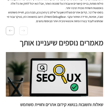
מילות מפתח, בניית קישורים או עבודה על סמכות האתר, אבל הוא יכול לחזק את כל אלה
באמצעות תשתית טכנית יציבה יותר.
בסופו של דבר, קידום אתרים מוצלח נשען על שילוב בין תוכן נכון, מבנה נכון, חוויית משתמש
טובה, אמינות, מדידה ושיפור עקבי. DebugBear משתלב היטב במשוואה הזו, בעיקר עבור מי
שמחפש לעבוד בצורה פחות אינטואיטיבית ויותר מבוססת נתונים.
מאמרים נוספים שיעניינו אותך
שאלות ותשובות בנושא קידום אתרים וחוויית משתמש