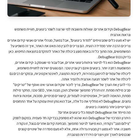
DebugBear וקידום אתרים: שאלות ותשובות למי שרוצה לשפר ביצועים, חוויית משתמש
ונראות אורגנית
יש לא מעט כלים שמבטיחים “למדוד ביצועים”, אבל בפועל, מנהלי אתרים ואנשי קידום אתרים
צריכים הרבה יותר ממדידה רגעית. הם צריכים להבין מה מאט את האתר, איך זה משפיע על
המשתמשים, ומה מתוך כל זה באמת פוגע ביכולת של האתר להתקדם בתוצאות החיפוש. כאן
בדיוק נכנס DebugBear.
DebugBear הוא כלי לניטור וניתוח ביצועי אתרים, אבל עבור מי שעוסק ב-
קידום אתרים
,
המשמעות רחבה יותר. ביצועים אינם רק עניין טכני. הם נוגעים ישירות לחוויית משתמש,
ליכולת של עמודים להיטען במהירות, ליציבות התצוגה, לאינטראקטיביות, ובמקרים רבים גם
ליכולת של אתר לשמר תנועה אורגנית ולהמיר אותה.
כדי להבין את הערך של DebugBear, צריך לזכור שקידום אורגני אינו אוסף של “טריקים”
סביב מילות מפתח. זהו תהליך מתמשך שמשלב תוכן, מבנה אתר, SEO טכני, מחקר מילות
מפתח, התאמה למובייל, אופטימיזציה לעמודים, קישורים פנימיים, סמכות, אמינות וניתוח
נתונים. DebugBear לא מחליף את כל אלה, אבל הוא נותן זווית עמוקה על אחד התחומים
הקריטיים ביותר בתמונה: ביצועים.
מה מייחד את DebugBear לעומת כלי ביצועים אחרים?
היתרון המרכזי של DebugBear הוא שהוא לא מסתפק בבדיקה חד-פעמית. במקום לספק
“צילום מצב” נקודתי, הוא מיועד לניטור מתמשך. מבחינת קידום אתרים בגוגל, זו נקודה
חשובה: אתר לא נפגע רק מבעיה גדולה אחת, אלא לא פעם מסדרה של שינויים קטנים
שנכנסים לאורך זמן ויוצרים הידרדרות מצטברת.