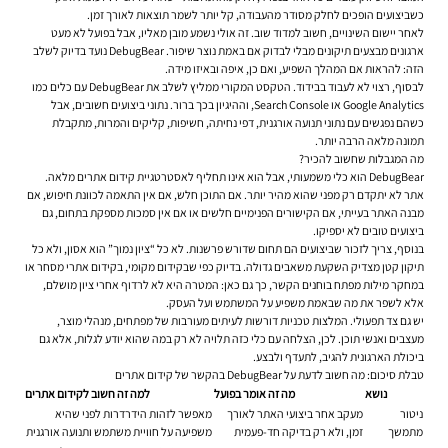
כשביצועים הופכים לחלק מסודר מהעבודה, קל יותר לשמר תוצאות לאורך זמן.
לאחר יישום השינויים, חשוב למדוד שוב. זה אולי נשמע מובן מאליו, אבל בפועל לא מעט
ארגונים מבצעים תיקונים מבלי לבדוק אם באמת נוצר שיפור. DebugBear נועד בדיוק לשלב
הזה: להראות אם המהלך השפיע, ואם כן, איפה ובאיזו מידה.
לבסוף, רצוי לא לעבוד בבידוד. הטקסט המקורי ממליץ לשלב את DebugBear עם כלים כמו
Google Analytics או Search Console, וההיגיון בכך ברור. נתוני ביצועים חשובים, אבל
כשהם נפגשים עם נתוני תנועה אורגנית, דפי נחיתה, חשיפות, קליקים והמרות, מתקבלת
תמונה מלאה הרבה יותר.
מה המגבלות שחשוב להכיר?
DebugBear הוא כלי משמעותי, אבל הוא אינו תחליף לאסטרטגיית קידום אתרים מלאה.
אתר לא יתקדם רק מפני שהוא מהיר יותר. אם התוכן חלש, אם אין התאמה לכוונת חיפוש, אם
מבנה האתר בעייתי, אם הקישורים הפנימיים חלשים או אם אין סמכות מספקת בתחום, גם
ביצועים טובים לא יספיקו.
בנוסף, צריך לזכור שביצועים הם תחום שדורש פרשנות. לא כל “ציון נמוך” הוא אסון, ולא כל
תיקון קטן מצדיק השקעת משאבים גדולה. בדיוק כפי שבקידום מקומי, בקידום אתרי מסחר או
במחקר מילות מפתח בוחנים הקשר, כך גם כאן: המטרה היא לא לרדוף אחרי ציון מושלם,
אלא לשפר את מה שבאמת משפיע על המשתמש ועל העסק.
יש גם צד תפעולי. המלצות טכניות דורשות לעיתים מעורבות של מפתחים, מנהלי מוצר,
מעצבים ואנשי תוכן. לכן, הצלחה עם כלי כזה תלויה לא רק במה שהוא יודע לגלות, אלא גם
ביכולת הארגונית להגיב, לתעדף ולבצע.
טבלת סיכום: מה חשוב לדעת על DebugBear בהקשר של קידום אתרים
נושא
מה זה אומר בפועל
למה זה חשוב לקידום אתרים
ניטור
מעקב אחר ביצועי האתר לאורך
מאפשר לזהות הידרדרות לפני שהיא
מתמשך
זמן, ולא רק בדיקה חד-פעמית
משפיעה על חוויית משתמש ותנועה אורגנית