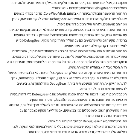
תוכן נכונה, אבל אם העמוד כבד, איטי או שבור חלקית במובייל, התוצאה תהיה חלשה יותר.
באילו דרכים DebugBear יכול לסייע לקידום אורגני בגוגל?
התרומה הראשונה והבולטת ביותר היא בתחום Core Web Vitals. מדובר במדדי ביצועים
שגוגל מציגה כחלק מהערכת חוויית המשתמש. DebugBear מסייע לעקוב אחריהם, להבין
ממה הם מושפעים, ולזהות אילו רכיבים דורשים טיפול.
התרומה השנייה היא איתור בעיות טכניות. קידום אתרים אינו תלוי רק בתוכן ובקישורים. אתר
עם שגיאות שרת, עמודים שבורים, סקריפטים שמעמיסים על הדפדפן או רכיבים שפוגעים
ברינדור, מקשה גם על משתמשים וגם על תהליך התחזוקה השוטף. DebugBear מסייע
לחשוף צווארי בקבוק כאלה בצורה נגישה יחסית.
התרומה השלישית היא שיפור מהירות האתר. זה רלוונטי במיוחד לאתרי תוכן, אתרי לידים
ואתרי מסחר. זמן טעינה משפיע על עומק גלישה, על שיעורי נטישה, על מספר דפים נצפים,
ובמקרים מסוימים גם על יכולת ההמרה. בעולם של אופטימיזציה למנועי חיפוש, מהירות איננה
חזות הכול, אבל היא בהחלט חלק מהתשתית.
התרומה הרביעית היא תעדוף. זה אולי החלק הכי עסקי בכל הסיפור. לא כל בעיה שווה טיפול
מיידי, ולא כל שיפור נותן ערך דומה. כאשר יש צוות קטן, תקציב מוגבל או עומס פיתוח, צריך
לדעת מה ייתן את התרומה המשמעותית ביותר. DebugBear עוזר להפוך נתוני ביצועים
לרשימת משימות שניתן לעבוד איתה.
הטקסט המקורי מציין דוגמה של חברת אופנה שהשתמשה ב-DebugBear כדי לזהות בעיות
מרכזיות כמו זמני תגובת שרת ושגיאות מנוע JavaScript, ושיפרה את הזמן עד
אינטראקטיביות תוך ראיית עלייה בתנועה האורגנית. גם בלי להשליך מכך לכל אתר, הדוגמה
ממחישה עיקרון חשוב: כשמטפלים נכון בביצועים, אפשר לייצר אפקט מצטבר גם על
משתמשים וגם על נראות אורגנית.
מתי נכון להשתמש ב-DebugBear במהלך פיתוח וניהול אתר?
התשובה הקצרה היא: לא רק כשיש בעיה. שימוש בכלי כזה יעיל במיוחד לפני השקה, לפני
העלאה של גרסה חדשה, ובכל נקודה שבה נכנסים שינויים משמעותיים באתר.