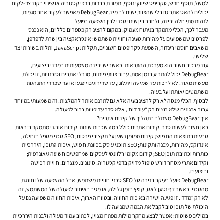
למשל, תוסף חדש, סקריפט שיווקי נוסף, תמונות כבדות בדפי קטגוריה או שינוי בקוד צד-לקוח
יכולים להאט אתר גם בלי שהצוות ישים לב מיד. DebugBear מאפשר לעקוב אחר מגמות,
לזהות מתי חלה ירידה, ולחבר בין שינוי טכני לבין השפעה בפועל.
מעבר לכך, הכלי מתמקד בניתוח מעמיק. במקום להציג רק מספרים כלליים, הוא נכנס
לפרטים שמשפיעים על מהירות טעינה וחוויית משתמש: אינטראקציה בין שרת לדפדפן,
משאבים חוסמי רינדור, השפעת סקריפטים חיצוניים, תקלות JavaScript, ותלות בשירותי צד
שלישי.
עוד מרכיב חשוב הוא מערכת ההתראות. כאשר יש ירידה משמעותית במדדי ביצועים,
DebugBear יכול להתריע בזמן אמת. עבור צוותי פיתוח, מנהלי אתרים וסוכנויות, זו יכולת
מעשית מאוד: לא לחכות עד שמישהו יתלונן, עד שדירוגים ייפגעו או עד שמדדי התנהגות
משתמשים יאותתו על בעיה.
לבסוף, הכלי מנסה לא רק להציג בעיה אלא גם לתרגם אותה להמלצות. זה משמעותי במיוחד
עבור ארגונים שלא רוצים רק “עוד דוח”, אלא סדר עדיפויות ברור לפעולה.
איך DebugBear משתלב בתהליך של קידום אתרים?
כאן חשוב לעשות סדר. קידום אתרים כולל כמה שכבות שונות: קידום אורגני מתמקד בנראות
טבעית בתוצאות החיפוש; קידום ממומן נשען על תקציבי פרסום; SEO טכני מטפל בזחילה,
אינדוקס, מהירות, מבנה ותקינות; SEO תוכני עוסק בכוונת חיפוש, איכות התוכן, היררכיית
כותרות וכתיבת תוכן SEO; קידום מקומי רלוונטי לעסקים שמחפשים חשיפה גיאוגרפית;
וקידום אתרי מסחר דורש טיפול מדויק בדפי קטגוריה, סינונים, מוצרים, חוויית רכישה
וביצועים.
DebugBear פועל בעיקר בזירה של SEO טכני וחוויית משתמש, אבל ההשפעה שלו חורגת
מהטכני. כאשר דף נטען לאט, קופץ בזמן גלילה, או מגיב באיחור לפעולה של המשתמש, זה
לא רק “מדד”. זו פגיעה ישירה באיכות החוויה. ובטווח הארוך, איכות החוויה משפיעה גם על
היכולת של תוכן טוב לקבל את הבמה שמגיעה לו.
במילים פשוטות: אפשר לבצע מחקר מילות מפתח מצוין, לכתוב עמוד מעולה ולבנות היררכיית