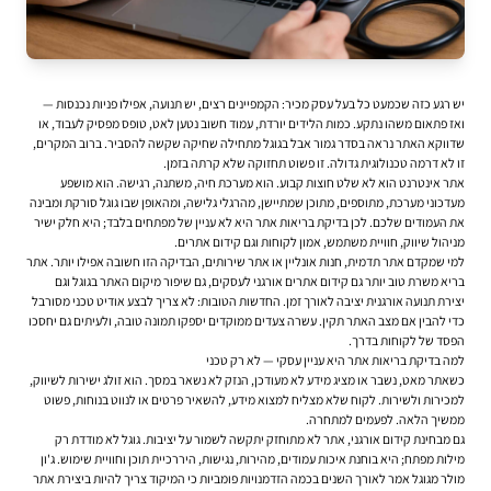
יש רגע כזה שכמעט כל בעל עסק מכיר: הקמפיינים רצים, יש תנועה, אפילו פניות נכנסות —
ואז פתאום משהו נתקע. כמות הלידים יורדת, עמוד חשוב נטען לאט, טופס מפסיק לעבוד, או
שדווקא האתר נראה בסדר גמור אבל בגוגל מתחילה שחיקה שקשה להסביר. ברוב המקרים,
זו לא דרמה טכנולוגית גדולה. זו פשוט תחזוקה שלא קרתה בזמן.
אתר אינטרנט הוא לא שלט חוצות קבוע. הוא מערכת חיה, משתנה, רגישה. הוא מושפע
מעדכוני מערכת, מתוספים, מתוכן שמתיישן, מהרגלי גלישה, ומהאופן שבו גוגל סורקת ומבינה
את העמודים שלכם. לכן בדיקת בריאות אתר היא לא עניין של מפתחים בלבד; היא חלק ישיר
מניהול שיווק, חוויית משתמש, אמון לקוחות וגם
קידום אתרים
.
למי שמקדם אתר תדמית, חנות אונליין או אתר שירותים, הבדיקה הזו חשובה אפילו יותר. אתר
בריא משרת טוב יותר גם קידום אתרים אורגני לעסקים, גם שיפור מיקום האתר בגוגל וגם
יצירת תנועה אורגנית יציבה לאורך זמן. החדשות הטובות: לא צריך לבצע אודיט טכני מסורבל
כדי להבין אם מצב האתר תקין. עשרה צעדים ממוקדים יספקו תמונה טובה, ולעיתים גם יחסכו
הפסד של לקוחות בדרך.
למה בדיקת בריאות אתר היא עניין עסקי — לא רק טכני
כשאתר מאט, נשבר או מציג מידע לא מעודכן, הנזק לא נשאר במסך. הוא זולג ישירות לשיווק,
למכירות ולשירות. לקוח שלא מצליח למצוא מידע, להשאיר פרטים או לנווט בנוחות, פשוט
ממשיך הלאה. לפעמים למתחרה.
גם מבחינת קידום אורגני, אתר לא מתוחזק יתקשה לשמור על יציבות. גוגל לא מודדת רק
מילות מפתח; היא בוחנת איכות עמודים, מהירות, נגישות, היררכיית תוכן וחוויית שימוש. ג'ון
מולר מגוגל אמר לאורך השנים בכמה הזדמנויות פומביות כי המיקוד צריך להיות ביצירת אתר