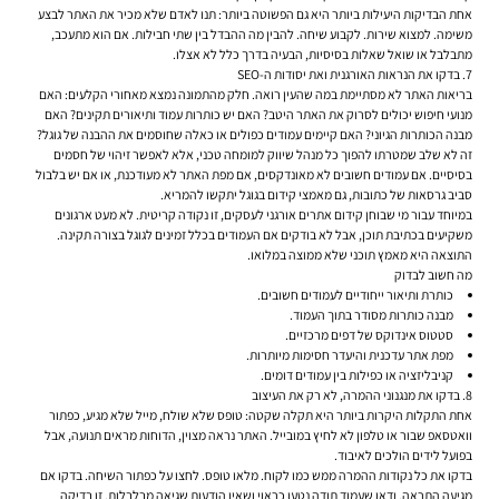
אחת הבדיקות היעילות ביותר היא גם הפשוטה ביותר: תנו לאדם שלא מכיר את האתר לבצע
משימה. למצוא שירות. לקבוע שיחה. להבין מה ההבדל בין שתי חבילות. אם הוא מתעכב,
מתבלבל או שואל שאלות בסיסיות, הבעיה בדרך כלל לא אצלו.
7. בדקו את הנראות האורגנית ואת יסודות ה-SEO
בריאות האתר לא מסתיימת במה שהעין רואה. חלק מהתמונה נמצא מאחורי הקלעים: האם
מנועי חיפוש יכולים לסרוק את האתר היטב? האם יש כותרות עמוד ותיאורים תקינים? האם
מבנה הכותרות הגיוני? האם קיימים עמודים כפולים או כאלה שחוסמים את ההבנה של גוגל?
זה לא שלב שמטרתו להפוך כל מנהל שיווק למומחה טכני, אלא לאפשר זיהוי של חסמים
בסיסיים. אם עמודים חשובים לא מאונדקסים, אם מפת האתר לא מעודכנת, או אם יש בלבול
סביב גרסאות של כתובות, גם מאמצי קידום בגוגל יתקשו להמריא.
במיוחד עבור מי שבוחן קידום אתרים אורגני לעסקים, זו נקודה קריטית. לא מעט ארגונים
משקיעים בכתיבת תוכן, אבל לא בודקים אם העמודים בכלל זמינים לגוגל בצורה תקינה.
התוצאה היא מאמץ תוכני שלא ממוצה במלואו.
מה חשוב לבדוק
כותרת ותיאור ייחודיים לעמודים חשובים.
מבנה כותרות מסודר בתוך העמוד.
סטטוס אינדוקס של דפים מרכזיים.
מפת אתר עדכנית והיעדר חסימות מיותרות.
קניבליזציה או כפילות בין עמודים דומים.
8. בדקו את מנגנוני ההמרה, לא רק את העיצוב
אחת התקלות היקרות ביותר היא תקלה שקטה: טופס שלא שולח, מייל שלא מגיע, כפתור
וואטסאפ שבור או טלפון לא לחיץ במובייל. האתר נראה מצוין, הדוחות מראים תנועה, אבל
בפועל לידים הולכים לאיבוד.
בדקו את כל נקודות ההמרה ממש כמו לקוח. מלאו טופס. לחצו על כפתור השיחה. בדקו אם
מגיעה התראה. ודאו שעמוד תודה נטען כראוי ושאין הודעות שגיאה מבלבלות. זו בדיקה