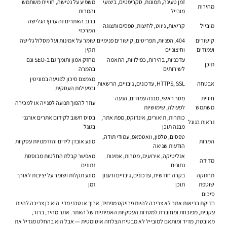
זמן טעינה, תמונות, סקריפטים, ביצועי
משפיע על נטישה, חוויית משתמש
מהירות
מובייל
והמרות
ברוב האתרים זה ערוץ הגלישה
מובייל
קריאות, ניווט, לחיצות, טפסים ותצוגה
המרכזי
קישורים
404, הפניות, תפריטים, קישורים פנימיים
שומר על אמינות ועל מסלול גלישה
ועמודים
וחיצוניים
תקין
עדכניות, בהירות, כפילויות, התאמה
מחזק אמון ותומך גם ב-SEO וגם
תוכן
לשירותים
בהמרה
מצמצם סיכון לפגיעה במוניטין
אבטחה
HTTPS, SSL, עדכונים, גיבויים, הרשאות
ובפעילות העסקית
חוויית
מסר ראשי, מבנה עמודים, הנעה
עוזר להפוך תנועה לפנייה או למכירה
משתמש
לפעולה, שימושיות
כותרות, תיאורים, אינדוקס, מפת אתר,
בסיס חשוב לקידום אתרים אורגני
נראות בגוגל
מבנה תוכן
בגוגל
טפסים, טלפון, וואטסאפ, עמודי תודה,
המרות
מונע אובדן לידים והזדמנויות עסקיות
הודעות שגיאה
אנליטיקה, אירועים, מטרות, אמינות
מאפשר קבלת החלטות מבוססת
מדידה
נתונים
נתונים
תחזוקה
בקרה חודשית, עדכונים, גיבויים ורענון
מונע תקלות ושומר על יציבות לאורך
שוטפת
תוכן
זמן
סיכום
בדיקת בריאות אתר לא צריכה להיות פרויקט מפחיד, ארוך או טכני מדי. היא כן צריכה להיות
עקבית, מפוכחת ומחוברת למטרות העסקיות האמיתיות של האתר. אתר מהיר, ברור,
מאובטח, מדיד ומותאם למובייל לא מבטיח הצלחה אוטומטית — אבל הוא בהחלט מגדיל את