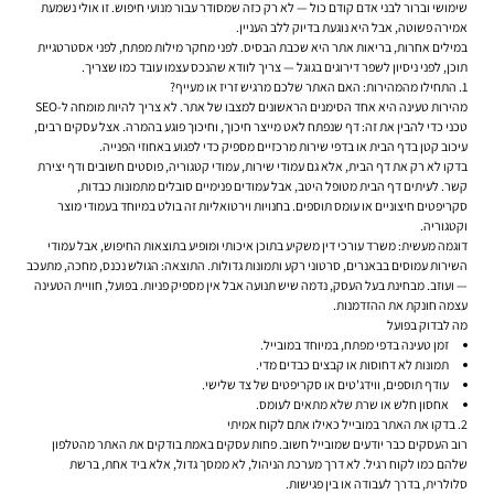
שימושי וברור לבני אדם קודם כול — לא רק כזה שמסודר עבור מנועי חיפוש. זו אולי נשמעת
אמירה פשוטה, אבל היא נוגעת בדיוק ללב העניין.
במילים אחרות, בריאות אתר היא שכבת הבסיס. לפני מחקר מילות מפתח, לפני אסטרטגיית
תוכן, לפני ניסיון לשפר דירוגים בגוגל — צריך לוודא שהנכס עצמו עובד כמו שצריך.
1. התחילו מהמהירות: האם האתר שלכם מרגיש זריז או מעייף?
מהירות טעינה היא אחד הסימנים הראשונים למצבו של אתר. לא צריך להיות מומחה ל-SEO
טכני כדי להבין את זה: דף שנפתח לאט מייצר חיכוך, וחיכוך פוגע בהמרה. אצל עסקים רבים,
עיכוב קטן בדף הבית או בדפי שירות מרכזיים מספיק כדי לפגוע באחוזי הפנייה.
בדקו לא רק את דף הבית, אלא גם עמודי שירות, עמודי קטגוריה, פוסטים חשובים ודף יצירת
קשר. לעיתים דף הבית מטופל היטב, אבל עמודים פנימיים סובלים מתמונות כבדות,
סקריפטים חיצוניים או עומס תוספים. בחנויות וירטואליות זה בולט במיוחד בעמודי מוצר
וקטגוריה.
דוגמה מעשית: משרד עורכי דין משקיע בתוכן איכותי ומופיע בתוצאות החיפוש, אבל עמודי
השירות עמוסים בבאנרים, סרטוני רקע ותמונות גדולות. התוצאה: הגולש נכנס, מחכה, מתעכב
— ועוזב. מבחינת בעל העסק, נדמה שיש תנועה אבל אין מספיק פניות. בפועל, חוויית הטעינה
עצמה חונקת את ההזדמנות.
מה לבדוק בפועל
זמן טעינה בדפי מפתח, במיוחד במובייל.
תמונות לא דחוסות או קבצים כבדים מדי.
עודף תוספים, ווידג'טים או סקריפטים של צד שלישי.
אחסון חלש או שרת שלא מתאים לעומס.
2. בדקו את האתר במובייל כאילו אתם לקוח אמיתי
רוב העסקים כבר יודעים שמובייל חשוב. פחות עסקים באמת בודקים את האתר מהטלפון
שלהם כמו לקוח רגיל. לא דרך מערכת הניהול, לא ממסך גדול, אלא ביד אחת, ברשת
סלולרית, בדרך לעבודה או בין פגישות.