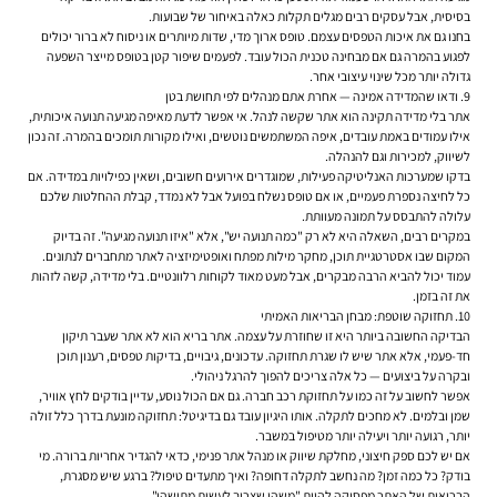
בסיסית, אבל עסקים רבים מגלים תקלות כאלה באיחור של שבועות.
בחנו גם את איכות הטפסים עצמם. טופס ארוך מדי, שדות מיותרים או ניסוח לא ברור יכולים
לפגוע בהמרה גם אם מבחינה טכנית הכול עובד. לפעמים שיפור קטן בטופס מייצר השפעה
גדולה יותר מכל שינוי עיצובי אחר.
9. ודאו שהמדידה אמינה — אחרת אתם מנהלים לפי תחושת בטן
אתר בלי מדידה תקינה הוא אתר שקשה לנהל. אי אפשר לדעת מאיפה מגיעה תנועה איכותית,
אילו עמודים באמת עובדים, איפה המשתמשים נוטשים, ואילו מקורות תומכים בהמרה. זה נכון
לשיווק, למכירות וגם להנהלה.
בדקו שמערכות האנליטיקה פעילות, שמוגדרים אירועים חשובים, ושאין כפילויות במדידה. אם
כל לחיצה נספרת פעמיים, או אם טופס נשלח בפועל אבל לא נמדד, קבלת ההחלטות שלכם
עלולה להתבסס על תמונה מעוותת.
במקרים רבים, השאלה היא לא רק "כמה תנועה יש", אלא "איזו תנועה מגיעה". זה בדיוק
המקום שבו אסטרטגיית תוכן, מחקר מילות מפתח ואופטימיזציה לאתר מתחברים לנתונים.
עמוד יכול להביא הרבה מבקרים, אבל מעט מאוד לקוחות רלוונטיים. בלי מדידה, קשה לזהות
את זה בזמן.
10. תחזוקה שוטפת: מבחן הבריאות האמיתי
הבדיקה החשובה ביותר היא זו שחוזרת על עצמה. אתר בריא הוא לא אתר שעבר תיקון
חד-פעמי, אלא אתר שיש לו שגרת תחזוקה. עדכונים, גיבויים, בדיקות טפסים, רענון תוכן
ובקרה על ביצועים — כל אלה צריכים להפוך להרגל ניהולי.
אפשר לחשוב על זה כמו על תחזוקת רכב חברה. גם אם הכול נוסע, עדיין בודקים לחץ אוויר,
שמן ובלמים. לא מחכים לתקלה. אותו היגיון עובד גם בדיגיטל: תחזוקה מונעת בדרך כלל זולה
יותר, רגועה יותר ויעילה יותר מטיפול במשבר.
אם יש לכם ספק חיצוני, מחלקת שיווק או מנהל אתר פנימי, כדאי להגדיר אחריות ברורה. מי
בודק? כל כמה זמן? מה נחשב לתקלה דחופה? ואיך מתעדים טיפול? ברגע שיש מסגרת,
הבריאות של האתר מפסיקה להיות "משהו שצריך לעשות מתישהו".