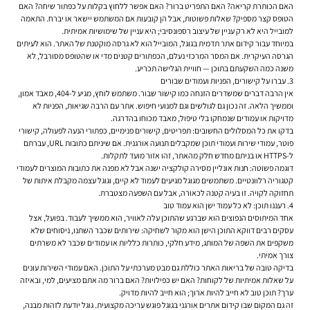
האם הכותרת קריאה? האם התפריט ברור? האם אפשר ללחוץ בקלות על כפתור שיחה? האם
הטופס קצר מספיק? שאלות פשוטות, אבל הן קובעות אם המשתמש יישאר או יברח. התאמה
למובייל היא לא רק עניין של עיצוב רספונסיבי; היא עניין של שימושיות אמיתית.
במיוחד עבור קידום אתר תדמית בגוגל, המובייל הוא לא גרסה מוקטנת של האתר. הוא לעיתים
הגרסה העיקרית. אם המסר המרכזי נעלם, הכפתורים קטנים מדי או שהטופס מסורבל, לא
משנה כמה השקעתם בתוכן — חוויית הגלישה תכריע.
3. עברו על קישורים, הפניות ועמודים שבורים
אין הרבה דברים שמשדרים הזנחה כמו קישור שבור. משתמש לוחץ, מגיע ל-404, מאבד אמון,
וממשיך הלאה. זה נכון גם לגולשים וגם למנועי חיפוש. אתר עם הרבה שגיאות, הפניות לא
מדויקות או עמודים שנמחקו בלי טיפול, מאבד מכוחו בהדרגה.
בדקו את כל המסלולים החשובים: תפריטים, קישורים פנימיים, כפתורי הנעה לפעולה, קישורי
פוטר, עמודי שירות ועמודי תוכן שמקבלים תנועה אורגנית. אם שיניתם כתובות URL, עברתם
ל-HTTPS או בניתם מחדש חלק מהאתר, זהו אזור מועד לתקלות.
דוגמה פשוטה: חנות אונליין מסירה קולקציה ישנה אבל לא מפנה את כתובות המוצרים לעמודי
קטגוריה רלוונטיים. משתמשים מגוגל מגיעים לעמוד לא קיים, וגוגל עצמה מקבלת איתות של
תחזוקה לקויה. זו בעיה קטנה לכאורה, אבל עם השפעה מצטברת.
4. רעננו תוכן: לא כל עמוד ישן הוא עמוד טוב
אחד המיתוסים הנפוצים הוא שברגע שהתוכן עלה לאוויר, הוא ממשיך לעבוד. בפועל, אצל
עסקים רבים דווקא התוכן הישן הוא מקור לשחיקה: שירותים שכבר השתנו, ניסוחים שלא
משקפים את השפה של המותג, מידע חלקי, כותרות כלליות או עמודים שכבר לא משרתים
צורך אמיתי.
בדיקה טובה של בריאות האתר כוללת גם מבט מערכתי על התוכן. האם עמודי השירות עונים
על שאלות אמיתיות של לקוחות? האם יש כפילויות? האם ברור מה אתם מציעים, למי, ובאיזה
ערך? תוכן טוב לא חייב להיות ארוך; הוא חייב להיות מדויק.
זה גם המקום שבו קידום אתרים אורגני בגוגל פוגש עריכה מקצועית. גוגל יודעת לזהות מבנה,