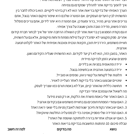
איך להפוך בדיקת אתר לתהליך שמקדם גם צמיחה
הערך האמיתי של בדיקת בריאות אתר הוא לא רק בזיהוי ליקויים. הוא ביכולת לחבר בין
התשתית לבין היעדים העסקיים. אם המטרה שלכם היא שיפור מיקום האתר בגוגל, אתם
צריכים אתר נגיש, מהיר, ברור ומעודכן. אם המטרה היא יותר לידים, אתם צריכים מסלול
המרה פשוט, מדידה טובה ותוכן שעונה על צורך אמיתי.
זו גם נקודת המפגש בין בריאות אתר לבין השאלה הרחבה יותר של איך לבחור חברת קידום
אתרים. ספק מקצועי לא יסתכל רק על מילות מפתח ודוחות מיקומים, אלא גם על תשתית,
חוויית משתמש, היררכיית תוכן, תקינות טכנית ומוכנות אמיתית של האתר לקלוט תנועה
אורגנית.
האתר, במובן הזה, הוא לא רק יעד לקידום. הוא התשתית שעליה הקידום נשען.
סימנים שהגיע הזמן לבדיקה מיידית
ירידה פתאומית בפניות או בלידים.
ירידה בתנועה אורגנית או בחשיפה בגוגל.
תלונות של לקוחות על קשיי ניווט, טפסים או מובייל.
שינויים שבוצעו באתר בלי בדיקות לאחר העלייה לאוויר.
תחושה כללית שהאתר קיים, אבל לא באמת תורם כמו שצריך לעסק.
מה לשאול את עצמכם אחרי הבדיקה
האם האתר שלי באמת משרת את הלקוח, או רק מציג מידע?
האם עמודי המפתח תומכים גם בחוויית משתמש וגם בקידום אורגני?
האם יש באתר נקודות חיכוך שגורמות לאובדן פניות בלי שאני רואה זאת?
האם המדידה שלי מספיק אמינה כדי לבסס עליה החלטות שיווקיות?
האם יש אצלנו אחריות ברורה לתחזוקה שוטפת של האתר?
טבלת סיכום: 10 התחנות החשובות בבדיקת בריאות האתר
נושא
מה בודקים
למה זה חשוב