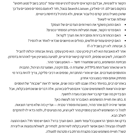
הקשר ורלוונטיות, אבל גם הקוראים יודעים להרגיש מתי עמוד "נכתב בשביל מנוע חיפוש"
במקום בשבילם. דני סאליבן, Search Liaison בגוגל, חזר לא פעם במסרים פומביים על כך
שתוכן מועיל נכתב קודם כול עבור אנשים, ולא כתרגיל בדחיסת ביטויים.
שאלות שכדאי לשאול
האם התוכן משקף את השירותים העדכניים של העסק?
האם פרטי הקשר, שעות הפעילות והמידע המסחרי נכונים?
האם הכותרות ברורות ומסבירות את הערך לקורא?
האם קיימים עמודים חלשים, כפולים או מיושנים שכדאי לאחד או להסיר?
5. אבטחה: לא רק בשביל ה-IT
אתר לא מאובטח הוא לא רק סיכון טכני. הוא סיכון עסקי. בעיות אבטחה יכולות להוביל
להשבתה, לשיבוש טפסים, להזרקת קישורים זדוניים, לפגיעה במוניטין ואף לאזהרות בדפדפן.
מבחינת המשתמש, ברגע שמתעורר חשד — האמון נשבר מהר.
ודאו שהאתר פועל תחת HTTPS, שתעודת ה-SSL תקינה, ושמערכת הניהול, התבנית
והתוספים מעודכנים. אם יש אזורי התחברות, טפסים או רכיבי סליקה, צריך להיות ברור מי
מתחזק אותם ומתי בוצע גיבוי אחרון.
באתרים רבים, במיוחד כאלה שנבנו לפני כמה שנים, אפשר לראות "שכבות" של תוספים
ישנים והרשאות למשתמשים שכבר אינם פעילים בארגון. אלה דברים שנשכחים בקלות, אבל
הם בדיוק מה שבדיקת בריאות טובה נועדה לחשוף.
6. בחנו את חוויית המשתמש: האם ברור מה לעשות כאן?
אפשר שיהיה לכם אתר מהיר, מאובטח ומסודר טכנית — ועדיין כזה שלא מייצר תוצאות.
למה? כי המשתמש לא מבין מספיק מהר לאן הגיע, מה מציעים לו, ולמה כדאי לו להתקדם
לשלב הבא.
בדקו את המסך הראשון בכל עמוד חשוב. האם הערך ברור? האם יש מסר חד? האם ההנעה
לפעולה טבעית? האם אפשר להגיע בקלות לשירותים, למחירים, לשאלות נפוצות או ליצירת
קשר? חוויית משתמש טובה מקצרת מרחק בין סקרנות לפעולה.