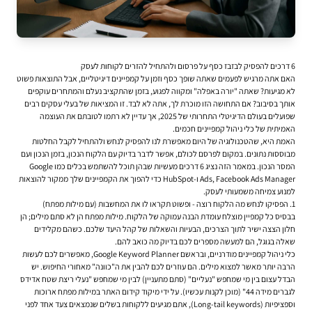
6 דרכים להפסיק לבזבז כסף על פרסום ולהתחיל להזרים לקוחות לעסק
האם אתה מרגיש לפעמים שאתה שופך כסף וזמן על קמפיינים דיגיטליים, אבל התוצאות פשוט
לא מגיעות? שאתה "יורה באפלה" ומקווה לפגוע, בזמן שהתקציב נעלם והמתחרים עוקפים
אותך בסיבוב? אם התחושה הזו מוכרת לך, אתה לא לבד. זו המציאות של בעלי עסקים רבים
שפועלים בעולם הדיגיטלי התחרותי של 2025, אך עדיין לא רתמו לטובתם את העוצמה
האמיתית של כלי ניהול קמפיינים חכמים.
האמת היא, שהטכנולוגיה של היום מאפשרת לנו להפסיק לנחש ולהתחיל לקבל החלטות
מבוססות נתונים. במקום לפרסם לכולם, אפשר לדבר בדיוק עם הלקוח הנכון, בזמן הנכון ועם
המסר הנכון. במאמר הזה נציג 6 דרכים מעשיות שבהן תוכל להשתמש בכלים כמו Google
Ads, Facebook Ads Manager ו-HubSpot כדי להפוך את הקמפיינים שלך ממקור להוצאות
למנוע צמיחה משמעותי לעסק.
1. הפסיקו לנחש מה הלקוח רוצה - ופשוט תקראו לו את המחשבות (עם מילות מפתח)
בבסיס כל קמפיין מוצלח עומדת הבנה עמוקה של הלקוח. מילות מפתח הן לא סתם מילים; הן
חלון הצצה ישיר לתוך הצרכים, הבעיות והשאלות של קהל היעד שלכם. כשהם מקלידים
שאלה בגוגל, הם למעשה מספרים לכם בדיוק מה כואב להם.
כלי ניהול קמפיינים מודרניים, ובראשם Google Keyword Planner, מאפשרים לכם לעשות
הרבה יותר מאשר למצוא מילים. הם עוזרים לכם להבין את ה"כוונה" מאחורי החיפוש. יש
הבדל עצום בין מי שמחפש "נעליים" (סתם מתעניין) לבין מי שמחפש "נעלי ריצת שטח אדידס
לגברים מידה 44" (מוכן לקנות עכשיו). על ידי מיקוד
קידום האתר
במילות מפתח ארוכות
וספציפיות (Long-tail keywords), אתם מגיעים ללקוחות בשלים שנמצאים צעד אחד לפני