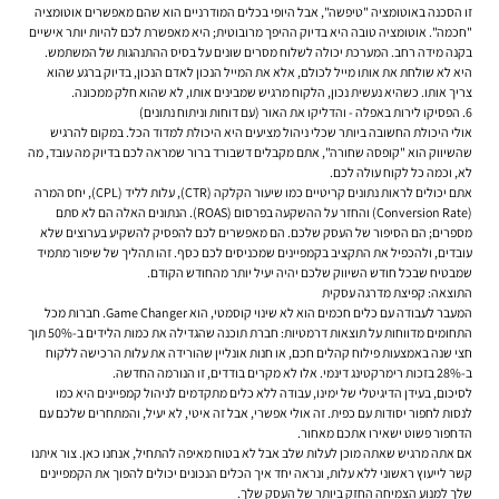
זו הסכנה באוטומציה "טיפשה", אבל היופי בכלים המודרניים הוא שהם מאפשרים אוטומציה
"חכמה". אוטומציה טובה היא בדיוק ההיפך מרובוטית; היא מאפשרת לכם להיות
יותר
אישיים
בקנה מידה רחב. המערכת יכולה לשלוח מסרים שונים על בסיס ההתנהגות של המשתמש.
היא לא שולחת את אותו מייל לכולם, אלא את המייל הנכון לאדם הנכון, בדיוק ברגע שהוא
צריך אותו. כשהיא נעשית נכון, הלקוח מרגיש שמבינים אותו, לא שהוא חלק ממכונה.
6. הפסיקו לירות באפלה - והדליקו את האור (עם דוחות וניתוח נתונים)
אולי היכולת החשובה ביותר שכלי ניהול מציעים היא היכולת למדוד הכל. במקום להרגיש
שהשיווק הוא "קופסה שחורה", אתם מקבלים דשבורד ברור שמראה לכם בדיוק מה עובד, מה
לא, וכמה כל לקוח עולה לכם.
אתם יכולים לראות נתונים קריטיים כמו שיעור הקלקה (CTR), עלות לליד (CPL), יחס המרה
(Conversion Rate) והחזר על ההשקעה בפרסום (ROAS). הנתונים האלה הם לא סתם
מספרים; הם הסיפור של העסק שלכם. הם מאפשרים לכם להפסיק להשקיע בערוצים שלא
עובדים, ולהכפיל את התקציב בקמפיינים שמכניסים לכם כסף. זהו תהליך של שיפור מתמיד
שמבטיח שבכל חודש השיווק שלכם יהיה יעיל יותר מהחודש הקודם.
התוצאה: קפיצת מדרגה עסקית
המעבר לעבודה עם כלים חכמים הוא לא שינוי קוסמטי, הוא Game Changer. חברות מכל
התחומים מדווחות על תוצאות דרמטיות: חברת תוכנה שהגדילה את כמות הלידים ב-50% תוך
חצי שנה באמצעות פילוח קהלים חכם, או חנות אונליין שהורידה את עלות הרכישה ללקוח
ב-28% בזכות רימרקטינג דינמי. אלו לא מקרים בודדים, זו הנורמה החדשה.
לסיכום, בעידן הדיגיטלי של ימינו, עבודה ללא כלים מתקדמים לניהול קמפיינים היא כמו
לנסות לחפור יסודות עם כפית. זה אולי אפשרי, אבל זה איטי, לא יעיל, והמתחרים שלכם עם
הדחפור פשוט ישאירו אתכם מאחור.
אם אתה מרגיש שאתה מוכן לעלות שלב אבל לא בטוח מאיפה להתחיל, אנחנו כאן. צור איתנו
קשר לייעוץ ראשוני ללא עלות, ונראה יחד איך הכלים הנכונים יכולים להפוך את הקמפיינים
שלך למנוע הצמיחה החזק ביותר של העסק שלך.