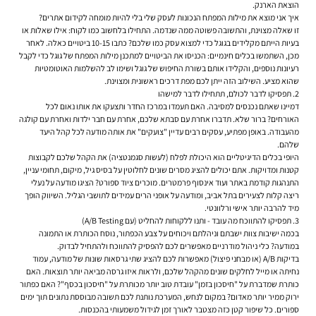
הוצאת הארנק.
איך אני מוצא את מילות המפתח הנכונות לעסק שלי בלי להיות מומחה לקידום אתרים?
זו שאלה מצוינת, והתשובה פשוטה ממה שנדמה. התחילו בלחשוב כמו לקוח: אילו שאלות או
בעיות הייתם מקלידים בגוגל כדי למצוא עסק כמו שלכם? כתבו 10-15 ביטויים כאלה. לאחר
מכן, השתמשו בכלים חינמיים: הכניסו את הביטויים למתכנן מילות המפתח של גוגל כדי לקבל
רעיונות נוספים, והקלידו אותם בשורת החיפוש של גוגל ושימו לב להשלמות האוטומטיות
שהוא מציע. השילוב הזה ייתן לכם מפת דרכים ראשונית ומצוינת.
2. תפסיקו לדבר לכולם, תתחילו לדבר למישהו
דמיינו שאתם נכנסים למסיבה. האם תעמדו במרכז החדר ותצעקו את אותו נאום לכל
האורחים? ברור שלא. תדברו אחרת עם סבתא שלכם, אחרת עם חבר ילדות ואחרת עם קולגה
מהעבודה. באופן מפתיע, עסקים רבים עדיין "צועקים" את אותה מודעה לכל קהל היעד
שלהם.
היופי בכלים הדיגיטליים הוא היכולת לפלח (לעשות סגמנטציה) את הקהל שלכם לקבוצות
קטנות ומדויקות. אתם יכולים להציג מסרים שונים לחלוטין על בסיס גיל, מיקום, תחומי עניין,
התנהגות קודמת באתר ועוד אינסוף פרמטרים. מוכרים ציוד ספורט? הציגו מודעה על נעלי
ריצה קלות לצעירים בתל אביב, ומודעה על אופני הרים עמידים לתושבי הגליל. השיווק הופך
מיד להרבה יותר אישי ורלוונטי.
3. תפסיקו להתווכח מה עובד - ותנו ללקוחות להחליט (עם A/B Testing)
בכמה ישיבות צוות ישבתם וניהלתם ויכוחים על צבע הכפתור, נוסח הכותרת או התמונה
במודעה? כלי ניהול מודרניים מאפשרים לכם להפסיק להתווכח ולהתחיל לבדוק.
בדיקות A/B (או מבחני פיצול) מאפשרות לכם להציג שתי גרסאות שונות של מודעה, עמוד
נחיתה או מייל לחלקים שונים מהקהל שלכם, ולראות איזו גרסה מביאה יותר תוצאות. האם
כותרת שמדברת על "חיסכון בזמן" עובדת טוב יותר מכותרת על "חיסכון בכסף"? האם כפתור
ירוק ממיר יותר מאדום? במקום לנחש, המערכת נותנת לכם תשובה מבוססת נתונים תוך ימים
ספורים. כל שיפור קטן כזה מצטבר לאורך זמן לגידול משמעותי בהכנסות.