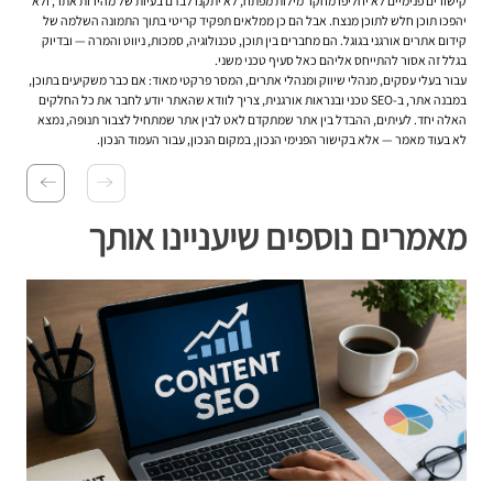
קישורים פנימיים לא יחליפו מחקר מילות מפתח, לא יתקנו לבדם בעיות של מהירות אתר, ולא
יהפכו תוכן חלש לתוכן מנצח. אבל הם כן ממלאים תפקיד קריטי בתוך התמונה השלמה של
קידום אתרים אורגני בגוגל. הם מחברים בין תוכן, טכנולוגיה, סמכות, ניווט והמרה — ובדיוק
בגלל זה אסור להתייחס אליהם כאל סעיף טכני משני.
עבור בעלי עסקים, מנהלי שיווק ומנהלי אתרים, המסר פרקטי מאוד: אם כבר משקיעים בתוכן,
במבנה אתר, ב-SEO טכני ובנראות אורגנית, צריך לוודא שהאתר יודע לחבר את כל החלקים
האלה יחד. לעיתים, ההבדל בין אתר שמתקדם לאט לבין אתר שמתחיל לצבור תנופה, נמצא
לא בעוד מאמר — אלא בקישור הפנימי הנכון, במקום הנכון, עבור העמוד הנכון.
מאמרים נוספים שיעניינו אותך