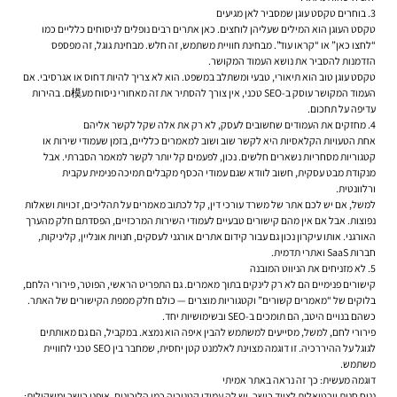
3. בוחרים טקסט עוגן שמסביר לאן מגיעים
טקסט העוגן הוא המילים שעליהן לוחצים. כאן אתרים רבים נופלים לניסוחים כלליים כמו
“לחצו כאן” או “קראו עוד”. מבחינת חוויית משתמש, זה חלש. מבחינת גוגל, זה מפספס
הזדמנות להסביר את נושא העמוד המקושר.
טקסט עוגן טוב הוא תיאורי, טבעי ומשתלב במשפט. הוא לא צריך להיות דחוס או אגרסיבי. אם
העמוד המקושר עוסק ב-SEO טכני, אין צורך להסתיר את זה מאחורי ניסוח מע模ם. בהירות
עדיפה על תחכום.
4. מחזקים את העמודים שחשובים לעסק, לא רק את אלה שקל לקשר אליהם
אחת הטעויות הקלאסיות היא לקשר שוב ושוב למאמרים כלליים, בזמן שעמודי שירות או
קטגוריות מסחריות נשארים חלשים. נכון, לפעמים קל יותר לקשר למאמר הסברתי. אבל
מנקודת מבט עסקית, חשוב לוודא שגם עמודי הכסף מקבלים תמיכה פנימית עקבית
ורלוונטית.
למשל, אם יש לכם אתר של משרד עורכי דין, קל לכתוב מאמרים על תהליכים, זכויות ושאלות
נפוצות. אבל אם אין מהם קישורים טבעיים לעמודי השירות המרכזיים, הפסדתם חלק מהערך
האורגני. אותו עיקרון נכון גם עבור קידום אתרים אורגני לעסקים, חנויות אונליין, קליניקות,
חברות SaaS ואתרי תדמית.
5. לא מזניחים את הניווט המובנה
קישורים פנימיים הם לא רק לינקים בתוך מאמרים. גם התפריט הראשי, הפוטר, פירורי הלחם,
בלוקים של “מאמרים קשורים” וקטגוריות מוצרים — כולם חלק ממפת הקישורים של האתר.
כשהם בנויים היטב, הם תומכים ב-SEO ובשימושיות יחד.
פירורי לחם, למשל, מסייעים למשתמש להבין איפה הוא נמצא. במקביל, הם גם מאותתים
לגוגל על ההיררכיה. זו דוגמה מצוינת לאלמנט קטן יחסית, שמחבר בין SEO טכני לחוויית
משתמש.
דוגמה מעשית: כך זה נראה באתר אמיתי
נניח חנות וירטואלית לציוד כושר. יש לה עמודי קטגוריה כמו הליכונים, אופני כושר ומשקולות;