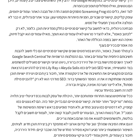
דרך קישורים פנימיים. Google Analytics עוזר להבין איך משתמשים עוברים בין עמודים, היכן
הם נוטשים, ואילו מסלולים תומכים בהמרות.
לצד זאת, כלים כמו Screaming Frog מספקים תמונה חדה של מבנה האתר: עמודים יתומים,
עומק קליקים, קישורים שבורים, הפניות מיותרות וטקסטי עוגן. עבור אתרים גדולים, זו כבר לא
המלצה אלא צורך תפעולי של ממש.
מבחינה ניהולית, כדאי לחשוב על קישורים פנימיים כחלק ממדיניות תוכן. כלומר, לא רק
“לכתוב מאמר”, אלא להגדיר מראש לאילו עמודים הוא תומך, מאילו עמודים הוא יקבל חיזוק,
ואיפה הוא יושב במפה הכוללת של האתר.
מה אומרים בכירים בענף
ג’ון מולר מגוגל, כאמור, הדגיש בפורמטים שונים שקישורים פנימיים הם כלי חשוב להבנת
חשיבותם היחסית של עמודים באתר. גם ההמלצות הרשמיות של Google Search Central
לאורך השנים מדגישות בנייה של היררכיה ברורה, ניווט הגיוני וקישורים מועילים למשתמש.
בצד התעשייתי, אנשי SEO מובילים כמו Aleyda Solis ו-Lily Ray מרבים להדגיש בהרצאות
ובתכנים מקצועיים את החשיבות של ארכיטקטורת אתר, חיבור בין תכנים ויצירת ישויות תוכן
סמוכות שמחזקות זו את זו. המסר המשותף ברור: SEO מודרני הוא לא רק “להכניס מילת
מפתח”, אלא לייצר מערכת אמינה, עקבית וברורה.
למה זה חשוב במיוחד עכשיו
ככל שהחיפוש נעשה תחרותי ומתוחכם יותר, היכולת של עסק לבנות נכס דיגיטלי יציב תלויה
בפחות “טריקים” ויותר יסודות. קישורים פנימיים הם בדיוק יסוד כזה. הם לא נוצצים כמו
קמפיין, לא דרמטיים כמו עיצוב מחדש, ולא תמיד מופיעים בראש רשימת המשימות של
המנכ"ל. אבל בטווח הארוך, הם עוזרים לתוכן לעבוד קשה יותר, לעמודים חשובים לקבל
בולטות, ולמשתמשים למצוא את מה שהם באמת צריכים.
זו גם אחת הסיבות שמהלך טוב של קידום אורגני לא מתמקד רק ביצירת תוכן חדש. לעיתים,
השיפור המשמעותי ביותר מגיע דווקא מסידור מחדש של מה שכבר קיים: חידוד היררכיה,
חיבור בין עמודים, חיזוק עמודי ליבה וניקוי עומסים מיותרים.