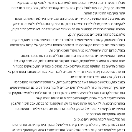
אבל ההשפעה רחבה. הקישור הפנימי עוזר למשתמש להמשיך לנושא קרוב, מעמיק או
משלים. במקביל, הוא עוזר לגוגל להבין אילו עמודים קשורים זה לזה, אילו עמודים מרכזיים
יותר, ואיך בנוי ההיגיון של האתר.
אם נחשוב על אתר כמו עיר, אז קישורים פנימיים הם הכבישים, השילוט והצמתים. אפשר
להקים מבנים יפים, אבל בלי דרכי גישה ברורות, גם המבקר וגם גוגל ילכו לאיבוד. זו בדיוק
הסיבה שאתרים רבים לא מממשים את הפוטנציאל האורגני שלהם: לא בגלל מחסור בתוכן,
אלא בגלל מחסור בחיבורים נכונים בין התוכן.
במילים פשוטות, קישורים פנימיים עושים שלושה דברים בו-זמנית: משפרים ניווט, מחזקים
עמודים חשובים ומייצרים הקשר סמנטי. שלושתם חיוניים לכל מהלך של קידום אתר תדמית
בגוגל, קידום חנות וירטואלית או בניית מערך תוכן ארוך טווח.
האתגר האמיתי: אתרים מפרסמים עוד ועוד תוכן, אבל לא בונים רשת פנימית חכמה
אחת התופעות הנפוצות אצל עסקים, משרדי תוכן וגם ארגונים גדולים, היא ייצור קבוע של
עמודים חדשים בלי תחזוקת מבנה. מעלים מאמר, מוסיפים עמוד שירות, משיקים קטגוריה
חדשה, מפרסמים דף נחיתה אורגני — ואז עוברים לדבר הבא. עם הזמן מצטבר באתר תוכן לא
רע בכלל, אבל הוא יושב כמו איים מבודדים.
במצב כזה, גוגל אמנם עשויה לאנדקס חלק מהעמודים, אך תתקשה להבין מי מהם מרכזי
יותר, איך הם מתקשרים זה לזה, ואילו דפים אמורים לתמוך באילו דפים. גם המשתמש נפגע:
הוא מסיים לקרוא ונשאר בלי הצעה טבעית להמשך הדרך. זה מגדיל סיכוי לנטישה ומקטין את
הסיכוי למעבר לעמוד שירות, לקטגוריה מסחרית או לטופס יצירת קשר.
באתרים רבים ניתן לראות את אותה טעות בדיוק: השקעה גדולה בבלוג, אבל חיבור חלש בין
המאמרים לבין עמודי הכסף של העסק. כלומר, הרבה תנועה פוטנציאלית — ומעט מאוד
תנועה שמתקדמת לעבר המרה.
מה גוגל באמת לומדת מקישורים פנימיים
כשגוגל סורקת אתר, היא לא קוראת רק את המילים על המסך. היא קוראת גם את היחסים
ביניהן. אילו עמודים מקושרים שוב ושוב? מאילו אזורים באתר? באיזה טקסט עוגן? האם יש