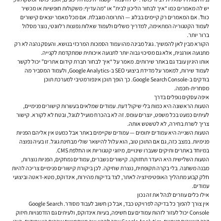
יש לה מאמרים כמו “איך לבחור הליכון לבית” או “מה עדיף: משקולות חופשיות או מכשיר
כוח”. אם המאמרים רק קיימים בבלוג — התרומה מוגבלת. אם מכל מאמר יוצאים קישורים
לעמוד הקטגוריה המתאימה, למדריך משלים ולעמוד שאלות נפוצות רלוונטי, נוצר מסלול
ברור יותר.
הקורא מבין לאן להמשיך. גוגל מבינה מהו עמוד הסמכות המרכזי בנושא. והעסק נהנה לא רק
מתנועה אורגנית, אלא גם מסיכוי גבוה יותר לתנועה איכותית שמתקדמת לקנייה.
אותו היגיון עובד גם באתר שירותים. מאמר על “איך לבחור חברת קידום אתרים” יכול לקשר
לעמוד שירות, למאמר על מדידת ביצועי SEO ב-Google Analytics, ולעמוד המסביר מה
בודקים ב-Google Search Console. כך הופך תוכן אינפורמטיבי למערכת תוכן
מסחרית-חכמה.
איפה עסקים נופלים בדרך
הטעות הראשונה היא כמות בלי שיקול דעת. עמודים שמלאים בעשרות קישורים פנימיים,
לעיתים כמעט בכל משפט, יוצרים עומס. זה לא בהכרח מועיל לגוגל, ובטח לא לקורא. קישור
צריך לשרת בחירה, לא לטשטש אותה.
הטעות השנייה היא עמודים יתומים — עמודים שקיימים באתר אבל כמעט אין אליהם הפניות
פנימיות. במצב כזה, גם אם התוכן טוב, הוא עלול להישאר שולי מבחינת גוגל. זו בעיה נפוצה
במיוחד באתרים ותיקים שעברו שינויים, מיזוגי קטגוריות או החלפת CMS.
הטעות השלישית היא היעדר תחזוקה. קישורים נשברים, עמודים נמחקים, הפניות נוצרות,
מבנה משתנה. בלי בקרה תקופתית, נוצרת שחיקה. לכן ביקורת קישורים פנימיים צריכה להיות
חלק קבוע מתהליך האופטימיזציה לאתר, לצד בדיקות מהירות, אינדוקס, מטא-דאטה וביצועי
עמודים.
אילו כלים עוזרים לנהל את זה נכון
אין צורך להפוך כל בדיקה לפרויקט כבד, אבל כן חשוב לעבוד מסודר. Google Search
Console יכול לעזור לזהות עמודים עם חשיפה, בעיות אינדוקס, ולעיתים גם הזדמנויות חיזוק