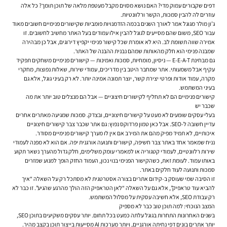
דפים שקבורים עמוק מדי? האם נושא מסוים מקבל מעטפת מלאה של תוכן תומך? כל אלה
עוזרים לה להבין סמכות, הקשר ורלוונטיות.
ג’ון מולר מגוגל אמר לאורך השנים בכמה הזדמנויות פומביות שקישורים פנימיים חשובים מאוד
עבור SEO, משום שהם מסייעים לגוגל להבין אילו עמודים בעל האתר מחשיב לחשובים. זו
אמירה שווה תשומת לב. היא לא אומרת שכל קישור פנימי יקפיץ דירוגים, אבל כן מבהירה
שמבנה פנימי הוא חלק מהאותות שמהם נבנית ההבנה של האתר.
גם מבחינת E-E-A-T — ניסיון, מומחיות, סמכות ואמינות — קישורים פנימיים משחקים תפקיד
עקיף אבל משמעותי. אתר שמחבר היטב בין מדריכים, עמודי שירות, שאלות נפוצות, מחקרי
מקרה, עמוד אודות ופרטי יצירת קשר, יוצר תמונה אמינה יותר. לא רק בעיני גוגל, אלא גם
בעיני המשתמש.
קישורים פנימיים הם לא תחליף לקישורים חיצוניים — אבל הם מנצלים טוב יותר את מה
שכבר יש
בעלי עסקים שומעים לא מעט על קישורים חיצוניים, ובצדק. סמכות שמגיעה מאתרים אחרים
עדיין חשובה ל-SEO. אבל כאן טמון פרדוקס נפוץ: גם אתר שכבר צבר קישורים חיצוניים
איכותיים, לא תמיד מפיק מהם את המירב אם אין לו מערך קישורים פנימיים מסודר.
נניח שמאמר אחד באתר צבר חשיפה, קישורים ותנועה אורגנית יפה. אם הוא לא מפנה לעמודי
שירות רלוונטיים, לעמודי קטגוריה או למאמרי עומק משלימים, חלק גדול מהערך נשאר תקוע
באותו עמוד. לעומת זאת, כשהקישור הפנימי בנוי נכון, העמוד החזק הופך למנוע שמזרים
סמכות ותנועה לעוד חלקים באתר.
זו הסיבה שמי שעוסק ב-
קידום אתרים
בצורה אסטרטגית לא מסתכל רק על השאלה “איך
להביא עוד טראפיק”, אלא גם על השאלה “לאן הטראפיק הזה הולך מהרגע שהגיע”. זו כבר לא
רק עבודת SEO, אלא חשיבה עסקית על מסלול המשתמש.
המצב הנוכחי: למה תוכן טוב כבר לא מספיק
בשנים האחרונות התחרות בגוגל עלתה כמעט בכל תחום. יותר עסקים משקיעים בתוכן SEO,
יותר אתרים בונים דפי נחיתה אורגניים, ויותר מערכות AI מסייעות בייצור תוכן בקצב מהיר.