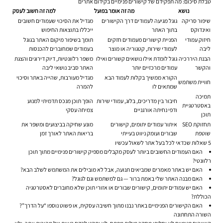
טבלת סיכום: מה תפקידם של קישורים פנימיים בקידום אתרים
נושא
מה זה אומר בפועל
למה זה חשוב לעסק
שיפור סריקה
גוגל מגיעה לעמודים דרך הקישורים
מגדיל את הסיכוי שעמודים חשובים
ואינדוקס
בתוך האתר
ייכללו בתוצאות החיפוש
חיזוק עמודי
הפניית קישורים מעמודים חזקים
תומך בשיפור מיקום האתר בגוגל
ליבה
לעמודי שירות, קטגוריה או מוצר
בעמודים שמחוברים להכנסות
הבנת היררכיה
גוגל לומדת אילו נושאים קשורים ואילו
משפר רלוונטיות, דיוק דירוגים והצגת
והקשר
עמודים מרכזיים יותר
האתר סביב נושאי ליבה
הקורא ממשיך בקלות לעמוד הבא
מגדיל מעורבות, שהייה באתר וסיכוי
חוויית משתמש
שמתאים לו
להמרה
תמיכה
חיבור בין מדריכים, בלוג, עמודי שירות
הופך תוכן מנכס תדמיתי למנוע
באסטרטגיית
ודפי נחיתה אורגניים
צמיחה עסקי
תוכן
תחזוקת SEO
איתור עמודים יתומים, קישורים
מונע שחיקה בביצועים ומשפר את
שוטפת
שבורים ועומק ניווט בעייתי
בריאות האתר לאורך זמן
5 שאלות שכדאי לכל בעל אתר לשאול עכשיו
האם העמודים החשובים ביותר לעסק מקבלים מספיק קישורים פנימיים מתוך תוכן
רלוונטי?
האם יש באתר מאמרים שמביאים תנועה, אבל לא מובילים את המשתמש לשלב הבא?
האם מבנה האתר שלי באמת ברור — גם למשתמש וגם לגוגל?
האם יש עמודים יתומים, קישורים שבורים או אזורי תוכן שלא מחוברים לאסטרטגיה
הכוללת?
האם הקישורים הפנימיים באתר נבנו מתוך חשיבה עסקית, או פשוט נוספו “על הדרך”?
השורה התחתונה