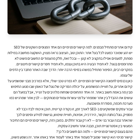
קידום אתרים מתחיל מבפנים: למה קישורים פנימיים הם אחד המנופים השקטים של SEO
יש רגע שמוכר כמעט לכל בעל אתר: התוכן טוב, העיצוב נראה מצוין, הושקעה מחשבה במילות
מפתח, לפעמים אפילו בתקציב לא קטן — ובכל זאת, חלק מהעמודים החשובים פשוט לא
מתרוממים בגוגל. לא תמיד הבעיה היא בתוכן עצמו, ולא תמיד חסרים קישורים חיצוניים.
במקרים רבים, הסיפור מתחיל במשהו בסיסי הרבה יותר: הדרך שבה האתר מחבר בין הדפים
של עצמו.
כאן נכנסים לתמונה הקישורים הפנימיים. לא כפרט טכני שולי, אלא כמרכיב מבני שמשפיע על
קידום אתרים, על חוויית המשתמש, על יכולת הסריקה של גוגל ועל האופן שבו מנוע החיפוש
מבין מה באמת חשוב באתר. זה אחד התחומים שפחות מלהיבים על הנייר, אבל בפועל הם
עושים את ההבדל בין אתר שמפוזר על פני עשרות עמודים מנותקים — לבין אתר שמרגיש כמו
מערכת חכמה, מסודרת ומשכנעת.
עבור עסקים שמשקיעים ב-SEO לאורך זמן, זו נקודה קריטית. תוכן איכותי לבדו כבר לא
מספיק. גוגל בוחנת הקשר, היררכיה, אמינות, חוויית שימוש, נגישות למידע וסימנים לכך
שהאתר נבנה עבור בני אדם — לא רק עבור זחלנים. במובן הזה, קישורים פנימיים הם החיבור
המעשי בין אסטרטגיית תוכן, מבנה אתר וחשיבה עסקית.
מהם בעצם קישורים פנימיים — ולמה הם חשובים כל כך?
קישור פנימי הוא קישור שמוביל מעמוד אחד באתר לעמוד אחר באותו אתר. זה נשמע פשוט,