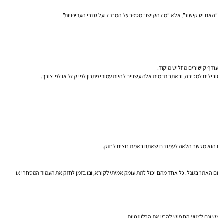
ודף קישורים מחליש מיקוד.
ילים למכירה, ובאתר תדמית אלה עשויים להיות עמודי פתרון לפי קהל או לפי צורך.
א אם הוא מקשר הלאה לעמודים שאתם באמת רוצים לחזק.
ידום אתר תדמית בגוגל, סביבו יכולים לשבת תכנים על מחקר מילות מפתח, אופטימיזציה לאתר, חוויית משתמש, מהירות אתר, כתיבת תוכן SEO, E-E-A-T או שיפור מיקום האתר בגוגל. כל אחד מהם יכול לתת עומק אמיתי לקורא, ובו בזמן לחזק את העמוד המסחרי או
 וגם למנוע החיפוש להבין את הרלוונטיות.