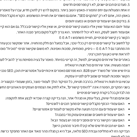
5. מעדכנים תכנים ישנים, לא רק מפרסמים חדשים
זו אחת הפעולות עם יחס התמורה-מאמץ הטוב ביותר. במקום לרוץ רק לתוכן חדש, עברו על מאמרים
באופן הזה, אתם לא רק “מתקנים SEO”. אתם גם משפרים את חוויית המשתמש. הקורא מקבל מסלול קריאה הגיוני, והאתר מפסיק להתנהג כמו ארכיון מקרי.
6. בודקים אם יש עמודים יתומים או כמעט יתומים
עמוד יתום הוא עמוד שאין אליו כמעט קישורים פנימיים, או שאין אליו קישורים בכלל. גם אם הוא קי
אם עמוד חשוב לעסק, הוא לא יכול להסתתר. הוא צריך לקבל מקום בתוך מבנה האתר.
הקשר בין קישורים פנימיים, חוויית משתמש ו-E-E-A-T
קל לחשוב על קישורים פנימיים רק ככלי טכני, אבל בפועל הם חלק מהחוויה. אתר שמקשר נכון עוז
וזה מתחבר גם ל-E-E-A-T — ניסיון, מומחיות, סמכות ואמינות. לא משום שקישור פ
להראות שיש כאן גוף תוכן רציני.
באתרים של שירותים מקצועיים, למשל, זה קריטי במיוחד. מאמר על בעיה מסוימת צריך להוביל לעמוד 
דוגמה מעשית: אתר שירותים מול חנות וירטואלית
הקשר וסמכות לעמודים שמובילים לפנייה עסקית.
עכשיו נניח חנות וירטואלית. בהרבה חנויות, כל המיקוד הולך לעמודי מוצר, בזמן שעמודי הקטגוריה 
בשני המקרים, המטרה אינה “להוסיף קישורים”, אלא לחזק את הצמתים העסקיים והאורגניים החש
מה לבדוק בכל ביקורת קישורים פנימיים
אם אתם מנהלי שיווק, בעלי עסק או מנהלי אתר, הנה בדיקה קצרה שכדאי לבצע אחת לתקופה:
האם עמודי הכסף מקבלים קישורים מתוך תכנים רלוונטיים?
האם יש עמודים עם הרבה תנועה שלא מקשרים לעמודים אסטרטגיים?
האם יש עמודים חשובים שנמצאים עמוק מדי במבנה?
האם עוגני הקישור ברורים ומסבירים מה יש בעמוד הבא?
האם יש תכנים חדשים שלא קיבלו חיבור מהתוכן הישן?
הבדיקה הזו לא מחליפה עבודת SEO מלאה, אבל היא כן מגלה מהר מאוד אם האתר מתפקד כרשת חכמה או כאוסף עמודים.
מה לא לעשות