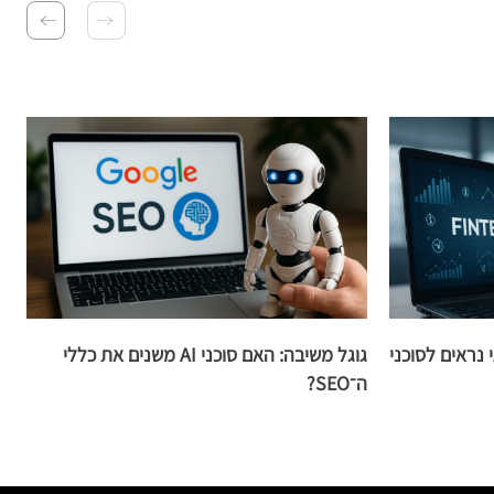
נראים לסוכני
גוגל משיבה: האם סוכני AI משנים את כללי
ש
ה־SEO?
ש