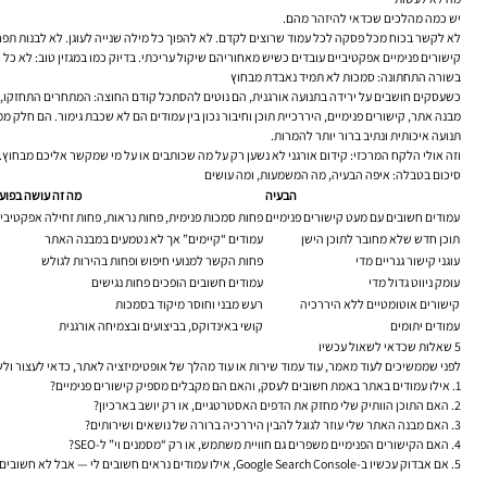
יש כמה מהלכים שכדאי להיזהר מהם.
לא לקשר בכוח מכל פסקה לכל עמוד שרוצים לקדם. לא להפוך כל מילה שנייה לעוגן. לא לבנות תפ
קישורים פנימיים אפקטיביים עובדים כשיש מאחוריהם שיקול עריכתי. בדיוק כמו במגזין טוב: לא
בשורה התחתונה: סמכות לא תמיד נאבדת מבחוץ
כשעסקים חושבים על ירידה בתנועה אורגנית, הם נוטים להסתכל קודם החוצה: המתחרים התחזקו, ה
מבנה אתר, קישורים פנימיים, היררכיית תוכן וחיבור נכון בין עמודים הם לא שכבת גימור. הם חלק 
תנועה איכותית ונתיב ברור יותר להמרות.
וזה אולי הלקח המרכזי: קידום אורגני לא נשען רק על מה שכותבים או על מי שמקשר אליכם מבחוץ
סיכום בטבלה: איפה הבעיה, מה המשמעות, ומה עושים
הבעיה
מה זה עושה בפוע
עמודים חשובים עם מעט קישורים פנימיים
פחות סמכות פנימית, פחות נראות, פחות זחילה אפקטיבי
תוכן חדש שלא מחובר לתוכן הישן
עמודים “קיימים” אך לא נטמעים במבנה האתר
עוגני קישור גנריים מדי
פחות הקשר למנועי חיפוש ופחות בהירות לגולש
עומק ניווט גדול מדי
עמודים חשובים הופכים פחות נגישים
קישורים אוטומטיים ללא היררכיה
רעש מבני וחוסר מיקוד בסמכות
עמודים יתומים
קושי באינדוקס, בביצועים ובצמיחה אורגנית
5 שאלות שכדאי לשאול עכשיו
לפני שממשיכים לעוד מאמר, עוד עמוד שירות או עוד מהלך של אופטימיזציה לאתר, כדאי לעצור ולש
אילו עמודים באתר באמת חשובים לעסק, והאם הם מקבלים מספיק קישורים פנימיים?
האם התוכן הוותיק שלי מחזק את הדפים האסטרטגיים, או רק יושב בארכיון?
האם מבנה האתר שלי עוזר לגוגל להבין היררכיה ברורה של נושאים ושירותים?
האם הקישורים הפנימיים משפרים גם חוויית משתמש, או רק “מסמנים וי” ל-SEO?
אם אבדוק עכשיו ב-Google Search Console, אילו עמודים נראים חשובים לי — אבל לא חשובים מספיק לאתר עצמו?