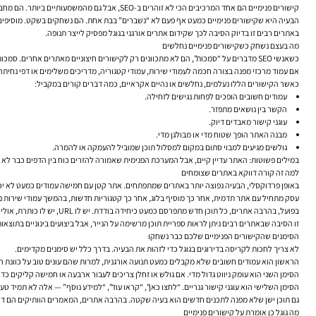
קישורים פנימיים הם אחד המרכיבים הכי לא זוהרים ב-SEO, אבל גם מהמשמעותיים ביותר. הם מחברים בין עמודים, מעבירים הקשר, מסמנים היררכיה, ומסייעים לגוגל להבין אילו דפים חשובים יותר, אילו נושאים קשורים זה לזה, ואיפה עובר הציר המרכזי של האתר.
באתרים רבים זו בדיוק הסיבה לכך שקידום אתרים אורגני בגוגל מפסיק לייצר תנופה.
מה בעצם נשחק כשקישורים פנימיים נחלשים
כשאנשי SEO מדברים על “סמכות”, הם לא מתכוונים רק לקישורים חיצוניים מאתרים אחרים. סמכות אתר נבנית גם מבפנים. עמודים חזקים באתר — כאלה שמקבלים טראפיק, קישורים חיצוניים, אזכורים או כניסות רבות — יכולים להעביר ערך לעמודים אחרים דרך קישורים פנימיים.
אם עמוד מרכזי מפנה בצורה חכמה לעמודי שירות, עמודי קטגוריה, מדריכים משלימים או דפי נחיתה 
כאשר הקישורים הללו נעלמים, נחלשים או נהיים אקראיים, כמה דברים קורים במקביל:
עמודים חשובים הופכים לפחות נגישים לזחילה.
הקשר בין נושאים מתפזר.
עוגני קישור מאבדים דיוק.
מבנה האתר הופך שטוח מדי או מבולגן מדי.
גולשים מגיעים למבוי סתום במקום למסלול תוכן שמוביל להעמקה או להמרה.
במילים פשוטות: האתר עדיין קיים, אבל המערכת הפנימית שאמורה להזרים כוח בין הדפים כבר לא 
למה זה קורה דווקא באתרים שצומחים
באופן פרדוקסלי, הבעיה נפוצה יותר באתרים שמתפתחים. אתר קטן עם חמישה עמודים כמעט לא יכ
עסק מתחיל עם אתר תדמית, אחר כך מוסיף בלוג, אחר כך קטגוריות חדשות, בהמשך עמודי שירות נישתיים, אולי גם אזור שאלות ותשובות או חנות. כל 
בפועל, בהרבה אתרים, כל תוכן חדש מתפרסם כמעט כיחידה בודדת. יש לו URL, יש לו כותרת, אולי אפילו אופטימיזציית On Page טובה, אבל הוא לא נטמע ברשת הקשרים של האתר. הוא לא מקבל קישורים מעמודים חזקים. הוא לא מחזק עמודים אחרים. הוא פשוט “קיים”.
זו הסיבה שבאתרים רבים ניתן לראות ספריית תוכן מרשימה על הנייר, אבל ביצועים בינוניים בתוצאו
הסימנים שהקישורים הפנימיים שלכם כבר נשחקו
לא צריך לחכות לקריסה בדירוגים בגוגל כדי לזהות את הבעיה. בדרך כלל יש סימנים מקדימים.
הראשון הוא עמודים חשובים שלא מקבלים כמעט תנועה אורגנית, למרות שהם עונים טוב על כוונת ה
הסימן השני הוא עומק ניווט גדול מדי. אם גולש או זחלן צריכים לעבור ארבעה או חמישה קליקים כ
הסימן השלישי הוא עוגני קישור גנריים. “לחצו כאן”, “קראו עוד”, “למידע נוסף” — אלה לא תמיד 
גם תוכן ישן שלא מפנה לתכנים חדשים הוא בעיה שקטה. בהרבה אתרים, המאמרים הוותיקים הם דווק
מה גוגל כן אומרת על קישורים פנימיים