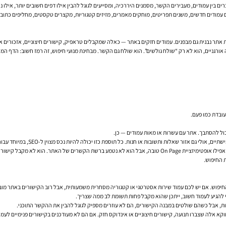
אורגניים, הוא לא רק “שולח גולשים”. הוא שולח גם הקשר. מבחינת מנועי חיפוש, זה רמז חשוב: הדף המ
עובדת כמו פעם.
ול להסתבך. אתר עם עשרות או מאות עמודים — כן.
תוספת כזו יכולה להיות נכס מצוין ל-SEO, במיוחד עבור קידום אתרים אורגני לעסקים, אבל רק אם היא נכנסת לתוך מערכת ברורה.
ת החיפוש.
חיפוש. אם יש לכם עמוד שירות אסטרטגי או קטגוריה מסחרית משמעותית, אבל רוב הקישורים באתר מובי
די להגיע לעמוד חשוב, ייתכן שהוא מקבל פחות תשומת לב ממה שצריך.
טעות, אבל כשהם שולטים במבנה הקישורים, הם לא עוזרים מספיק לגוגל להבין את ההקשר התוכני.
א אלה שצברו תנועה, קישורים חיצוניים או אינדוקס חזק. אם הם לא מעודכנים בקישורים פנימיים לעמ