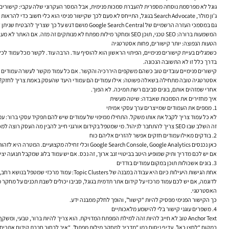
גוגל לא מפרסמת נוסחה מספרית להעברת סמכות פנימית, אבל המסר העקרוני שלה עקבי: קישורים פ
ג’ון מולר, Search Advocate בגוגל, התייחס לא פעם לכך שקישור פנימי הוא כלי חשוב כדי להראות אילו דפים נחשבים מהותיים באתר. זה לא ציטוט דרמטי, אבל הוא חשוב כי הוא מזכיר שהשאלה אינה רק “האם יש קישור”, אלא “מה הקישור מספר על המבנה ועל סדרי העדיפויות”.
גם במסמכי העזרה הרשמיים של Google Search Central מושם דגש על כך שצריך להבטיח שניתן להגיע לדפים חשובים דרך קישורים מתוך האתר, ולא להסתמך רק על מפת אתר XML או על ניווט טכני.
המשמעות ברורה: SEO טכני, תוכן SEO ומחקר מילות מפתח לא מנותקים זה מזה. אם האתר לא מעביר את הקשרים האלה פנימה, גוגל תתקשה להבין את התמונה השלמה.
הטעות הנפוצה: יותר קישורים, פחות אסטרטגיה
כשמגלים בעיית קישורים פנימיים, הפיתוי הראשון הוא להוסיף עוד. הרבה עוד. לקשר מכל עמוד לכ
בדרך כלל זו לא התשובה הנכונה.
קישורים פנימיים עובדים טוב כשהם משקפים היררכיה והקשר. אם כל עמוד מקשר לעשרה עמודים בא
אסטרטגיה טובה מתחילה בשאלה פשוטה: אילו עמודים הם עמודי היעד שהעסק באמת צריך לחזק? לעיתי
אחרי שמזהים אותם, בונים סביבם רשת תמיכה. לא הפוך.
איך מחזירים את הסמכות שאבדה: שיטה מעשית
1. ממפים את העמודים שמייצרים ערך עסקי אמיתי
לא כל עמוד צריך לקבל את אותו משקל. התחילו ממיפוי של עמודים שיש להם תפקיד עסקי ברור: עמוד
זה השלב שבו SEO צריך להתחבר לניהול. מי שמטפל בקידום אורגני חייב להבין מה העסק רוצה למכור, למי, ובאילו מסלולים. בלי זה, מבנה הקישורים נשאר תרגיל טכני במקום מנוע צמיחה.
2. בודקים מאילו עמודים חזקים אפשר להזרים אליהם כוח
כאן נכנסים Google Search Console, Google Analytics וכלי זחילה מקצועיים. המטרה היא לזהות עמודים שכבר צברו חשיפה, קליקים, הופעות, קישורים חיצוניים או מעורבות משתמשים.
אם יש לכם מדריך ותיק שמופיע היטב בביטויי זנב ארוך, זה נכס. אם יש עמוד בלוג שמקבל תנועה 
3. בונים אשכולות תוכן במקום עמודים בודדים
אחת הגישות היעילות כיום היא עבודה במבנה של Topic Clusters: עמוד מרכזי שמטפל בנושא רחב, וסביבו תכני משנה ממוקדים שמפנים אליו ומקבלים ממנו חיזוק.
האסטרטגי.
כך הקישור הפנימי מפסיק להיות “קישור”, והופך לחלק ממבנה ידע.
4. משפרים עוגני קישור בלי להישמע מלאכותיים
Anchor Text טוב לא חייב להיות זהה למילת המפתח המדויקת. הוא צריך להיות ברור, טבעי, ומשקף את מה שהקורא יקבל אחרי ההקלקה.
במקום “לחצו כאן”, עדיף ניסוח כמו “מדריך למחקר מילות מפתח”, “איך לבחור חברת קידום אתרים” 