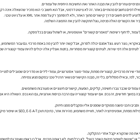
נימיים עוזרים להבין את מבנה האתר ואת החשיבות היחסית של עמודים.
ל עמוד, לדחוף רשימות “מאמרים קשורים” אוטומטיות, או לשתול עוגנים בכל פסקה.
קראי, נוצר רעש. גוגל אמנם יכולה לסרוק, אבל קשה יותר להבין מה באמת מרכזי. גם עבור המשתמש, ע
ם אלה דפי שירות. לעיתים קטגוריות מסחריות. בחנות אונליין אלה יכולים להיות עמודי קטגוריה שמוב
י שירות מרכזיים, קטגוריות מפתח, עמודי מוצר אסטרטגיים, עמודי לידים או מדריכים שמובילים לפנייה.
יציבה במשך חודשים, זה נכס. אם יש עמוד קטגוריה עם הרבה כניסות אורגניות, גם הוא נכס. השאלה הי
לדוגמה, אם יש לכם עמוד מרכזי על ק
או “שיטות לשיפור מיקום האתר בגוגל”. לא בכל פעם, לא באותה תבנית, אבל כן באופן שעוזר גם למשתמש