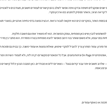
 ישנים שמקבלים חשיפה ובדקו איפה אפשר לשלב בהם קישורים לעמודים חשובים, מעודכנים ורלוונטיים 
ים במפת האתר, במקרים רבים הוא יתקשה לצבור נראות. זו בעיה נפוצה בדפי נחיתה אורגניים, במוצרי חנו
ר למשתמש להבין שיש כאן מומחיות, עומק והמשכיות. הוא לא משאיר אותו עם תשובה חלקית.
נימי “מוכיח” מומחיות בפני עצמו, אלא משום שאתר בנוי היטב מאפשר להציג מומחיות בצורה מסודרת. הוא מחבר בין
פתרון. עמוד הפתרון צריך להוביל למקרי שימוש, שאלות נפוצות או עמודי משנה. כך נבנית גם סמכות תוכ
נניח שיש אתר של משרד ייעוץ B2B. הוא מפרסם מאמרים איכותיים על אסטרטגיית תוכן, SEO טכני, אופטימיזציית On Page וניתוח נתוני
— שלרוב חשובים יותר עבור קידום בגוגל — נשארים דלים או מבודדים. כאן המבנה הנכון יכלול קישורים מ
ובים באמת.