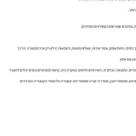
יותר.
ת, ובתכנים שפורסמו בקמפיינים נקודתיים.
 מדריך בסיסי, ניתוח עומק, עמוד שירות, שאלות נפוצות, ודוגמאות. זו לא רק ארכיטקטורה. זו דרך
ן וגם אמון.
ם. אבל כל המאמרים מקשרים רק זה לזה, ולא לעמודי השירות המרכזיים. התוצאה: הבלוג חי, השירותים חלשים. במקרה כזה, קישורים פנימיים נכונים יכולים להעביר
ניווט, ממאמרי תוכן, ממדריכי קנייה ומעמודי תת-קטגוריה אל עמודי הקטגוריה המרכזיים.