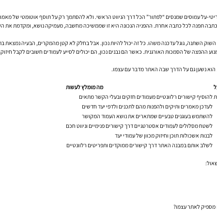
ריטי-על עמוסים שמנסים “לפתור” הכל דרך הניווט הראשי. ולא להסתמך רק על תוסף אוטומטי של מאמר
 כל כתבה תפנה לכל כתבה אחרת. ההפניה הנכונה היא זו שממשיכה מחשבה, מעמיקה נושא, ומקדמת את ה
שוק השתנה, גוגל עדכנה משהו. כל זה יכול להיות נכון. אבל בחלק לא קטן מהמקרים, הבעיה נמצאת בת
ממנוע ההפצה של הסמכות האורגנית. כאשר הם נבנים נכון, הם יכולים לסייע לעמודים חשובים לקבל חיזוק,
. הוא נשען גם על הדרך שבה האתר מדבר עם עצמו.
ל
מה מומלץ לעשות
ת
להוסיף קישורים רלוונטיים מעמודים חזקים ובעלי הקשר מתאים
לעדכן מאמרים ותיקים ולהפנות מהם לתכנים ולדפי יעד חדשים
להשתמש בעוגנים טבעיים שמתארים את נושא העמוד המקושר
לשטח מסלולים לעמודים אסטרטגיים דרך קישורים פנימיים וניווט חכם
לבנות אשכולות תוכן וחיזוק מכוון של עמודי יעד
לשלב אותם במבנה האתר דרך קישורים ממוקדים ותפריטים רלוונטיים
אול: