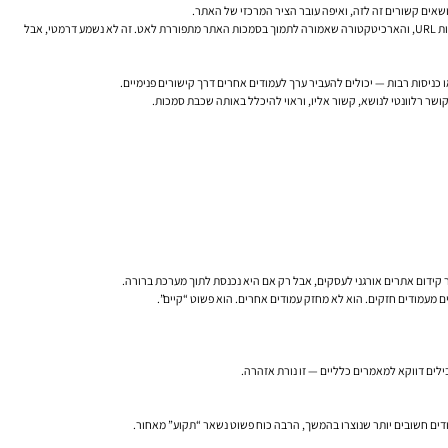
הבעיה היא שקישורים פנימיים כמעט אף פעם לא “נשברים” בבת אחת. הם נשחקים בשקט. מוסיפים עמודים חדשים, משנים תפריטים, מוחקים מאמרים, מזיזים קטגוריות, מקצרים טקסטים, מחליפים כתובות URL, והארכיטקטורה שאמורה לתמוך בסמכות האתר מתפוררת לאט. זה לא נשמע דרמטי, אבל
קושר רלוונטי לנושא, קשור אליו, וראוי להיכלל באותה שכבת סמכות.
לים דווקא למאמרים כלליים — זו נורת אזהרה.
ודים חשובים יותר שנוצרו בהמשך, הרבה כוח פשוט נשאר “תקוע” מאחור.