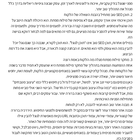
מפני שגוגל בודק עקביות, איכות ורלוונטיות לאורך זמן. עסק שבונה ציפיות ריאליות בדרך כלל
מנהל את התהליך טוב יותר.
2. תוכן SEO טוב מתחיל בהבנת השאלה של הלקוח
תוכן איכותי אינו אורך טקסט, וגם לא צפיפות של מילות מפתח. הוא היכולת לענות היטב על
מה שהגולש מחפש. לפעמים זו תשובה קצרה וברורה. לפעמים זה מדריך עומק. ולפעמים זה
עמוד שירות שיודע להסביר גם מה מציעים, גם למי זה מתאים וגם למה לבחור דווקא בגישה
הזו.
במילים אחרות, תוכן SEO טוב אינו “תוכן לגוגל”. הוא תוכן לקורא, שנבנה כך שגם גוגל יוכל
להבין במה הוא עוסק ולמי הוא מתאים. זו הבחנה קטנה לכאורה, אבל היא משנה את כל רמת
הביצוע.
3. מחקר מילות מפתח מגלה מה הלקוח באמת רוצה
אחת ההפתעות הנפוצות בתהליך של מחקר מילות מפתח היא שהעסק לא תמיד מדבר בשפה
של הלקוחות שלו. מנהל קליניקה עשוי לחשוב במונחים מקצועיים; הלקוח, לעומת זאת, יחפש
תיאור פשוט יותר, שאלה ישירה או בעיה ספציפית.
כאן נכנסים גם ביטויי זנב ארוך. למשל, יש הבדל גדול בין חיפוש כללי כמו “עיצוב מטבחים”
לבין חיפוש כמו “כמה עולה עיצוב מטבח קטן בדירה חדשה”. הביטוי השני אולי מביא פחות
נפח, אבל לעיתים קרובות הוא משקף כוונה ברורה יותר. עבור עסקים רבים, דווקא שם
מתחילות הפניות האיכותיות.
4. מבנה אתר טוב הוא תנאי להבנה, לא רק לנוחות
מבנה אתר מסודר עוזר לשני צדדים במקביל: למשתמשים ולמנועי החיפוש. היררכיה ברורה
של קטגוריות, עמודי שירות, עמודי תוכן וכתובות URL נקיות מאפשרת לגוגל להבין אילו
עמודים מרכזיים יותר, איך הנושאים קשורים זה לזה ומהי המומחיות של האתר.
כשמבנה האתר רופף, נוצרות בעיות מוכרות: עמודים יתומים, כפילויות, ניווט מבלבל, וקושי
להעביר סמכות פנימית בין עמודים. במונחים מעשיים, גם התוכן הטוב ביותר מתקשה לעבוד
בסביבה כזו.