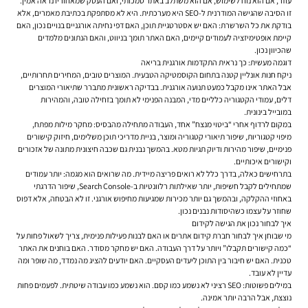
עוזר, אם הוא נוח לשימוש, אם הוא משתלב באתר סמכותי, ואם העסק שמאחוריו נראה אמין.
זו הסיבה שהגישה המודרנית ל-SEO היא מערכתית. היא לא מסתפקת בכתיבת מאמרים, אלא
בודקת את כל השרשרת: האם יש אסטרטגיית תוכן, האם דפי נחיתה אורגניים בנויים נכון, האם
קיימת אופטימיזציה לעמודים קיימים, האם האתר תומך בניווט, והאם הנתונים מלמדים
שהכיוון נכון.
דוגמה מעשית: כך נראית התקדמות אורגנית בריאה
ניקח חנות אונליין קטנה בתחום הקוסמטיקה הטבעית. המוצרים טובים, המחירים תחרותיים,
אבל האתר אינו מקבל כמעט תנועה אורגנית. בבדיקה ראשונית מתברר שתיאורי המוצרים
דלים, עמודי הקטגוריה כלליים מדי, המבנה הפנימי לא תומך בזחילה טובה, והמהירות
במובייל בינונית.
במקום לרדוף אחרי “ביטוי מנצח” אחד, העבודה מתחילה מהבסיס: מחקר מילות מפתח,
מיפוי קטגוריות, שיפור תיאורי קטגוריה ומוצר, בניית מדריכי תוכן משלימים, חיזוק קישורים
פנימיים, שיפור מהירות ודיוק תגיות מטא. בהמשך נבנית גם שכבה חיצונית מתונה של אזכורים
וקישורים איכותיים.
בתרחישים כאלה, בדרך כלל לא רואים פריצה מיידית. מה שרואים הוא מגמה: יותר עמודים
שמתחילים לקבל חשיפות, יותר שאילתות רלוונטיות ב-Search Console, שיפור הדרגתי
באחוזי ההקלקה, ובהמשך גם יותר מכירות שמגיעות מחיפוש אורגני. זו לא הבטחה, אלא דפוס
שחוזר על עצמו כשהיסודות נבנים נכון.
איך לבחור נכון את הגישה לקידום
מי שבוחן איך לבחור חברת קידום אתרים או האם לבנות פעילות פנימית, צריך לשאול פחות על
“כמה קישורים תקבלו” ויותר על דרך העבודה. האם יש מחקר מסודר. האם בוחנים את האתר
טכנית. האם יש חיבור בין התוכן ליעדים העסקיים. האם יודעים להציג מה נמדד, מה שופר ומה
עדיין לא עובד.
במילים פשוטות: SEO רציני לא נשמע כמו קסם. הוא נשמע כמו עבודה שיטתית. לפעמים פחות
נוצצת, אבל הרבה יותר אמינה.