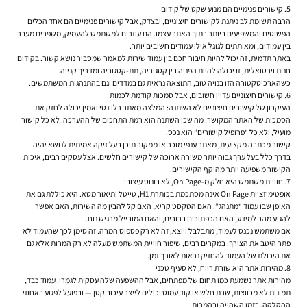
5. קישורים פנימיים הם מנוע שקט של קידום
הרבה תשומת לב ניתנת לקישורים חיצוניים, ובצדק, אבל קישורים פנימיים הם אחד הכלים
הפשוטים והמשפיעים ביותר בתוך האתר עצמו. הם עוזרים למשתמש להעמיק, משפרים מעבר
בין עמודים, ומאותתים לגוגל אילו עמודים חשובים יותר.
באתר תדמית, זה יכול להיות חיבור חכם בין עמוד שירות למאמר שמסביר נושא קשור. בקידום
חנות וירטואלית, זו יכולה להיות הפניה בין קטגוריה, תת-קטגוריה ומדריך קנייה.
כשהארכיטקטורה הזו בנויה טוב, התוצאה נראית גם במדדים וגם בהתנהגות המשתמשים.
6. קישורים חיצוניים עדיין חשובים, אבל סמכות קודמת לכמות
העיקרון של קישורים חיצוניים לא השתנה: המלצה מאתר רלוונטי ואמין יכולה לחזק את
הסמכות של האתר המקושר. מה שכן השתנה הוא רמת התחכום של ההערכה. לא כל קישור
מועיל, ולא כל “פרופיל קישורים” הוא נכס.
קישור מכתבה מקצועית, מאתר ענפי מוכר או ממקור תוכן בעל זיקה אמיתית לנושא יהיה
בדרך כלל בעל ערך גבוה יותר משורה ארוכה של קישורים חלשים. אצל עסקים רבים, איכות
הקישור משפיעה יותר מהיקף הקישורים.
7. חוויית משתמש היא חלק מ-On Page, לא בונוס עיצובי
אופטימיזציית On Page אינה מסתכמת בכותרת H1, טייטל ותיאור מטא. היא כוללת גם את
האופן שבו עמוד “מתנהג”: האם הטקסט קריא, האם קל להבין מה השירות, האם אפשר
להגיע מהר למידע, האם הכפתורים ברורים, והאם המובייל מרגיש נוח.
אם משתמש נכנס לעמוד, מתבלבל ויוצא, זה לא רק פספוס המרה. זה סימן לכך שהעמוד לא
פתר היטב את הצורך. במקרים רבים, שיפור חוויית המשתמש מעלה לא רק המרות אלא גם
את היכולת של העמוד להחזיק נראות לאורך זמן.
8. מהירות אתר היא שורת רווח, לא סעיף טכני
מהירות אתר נשמעת כמו תחום של מפתחים, אבל ההשפעה שלה עסקית לגמרי. עמוד כבד,
תמונות לא מכווצות, שרת חלש או קוד עמוס יכולים לייצר עיכוב קטן — ובפועל לפגוע באחוזי
ההקלקה, בזמן השהייה ובהמרות.