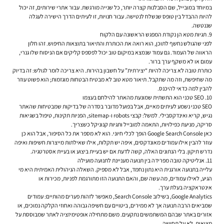
במיוחד במובייל, שם הסבלנות קצרה יותר, כל שנייה מורגשת. עבור אתרי שירותים, זה יכול
להיות ההבדל בין טופס שנשלח לנטישה. עבור חנויות, זו לעיתים הדרך הישירה לעגלה
שננטשה.
9. תגיות מטא הן נקודת המפגש הראשונה עם הלקוח
לפני שהגולש נחשף לתוכן, הוא רואה את הכותרת והתיאור בתוצאות החיפוש. זהו חלון
הראווה של העמוד. גם עמוד שנמצא במיקום טוב יכול לפספס קליקים אם הניסוח שלו גנרי,
עמום או לא משקף ערך ברור.
כותרת טובה לא צריכה להיות “יצירתית” על חשבון בהירות. היא צריכה לומר לגולש: זה בדיוק
מה שחיפשת, וזה מה שתקבל. תיאור מטא טוב לא מבטיח הבטחות מוגזמות; הוא פשוט עוזר
להבין למה כדאי להיכנס.
10. SEO טכני הוא התשתית שמונעת מהאתר להילחם בעצמו
SEO טכני נשמע לעיתים מאיים, אבל בפועל מדובר בסדרה של בדיקות שמבטיחות שהאתר
נגיש, קריא ואינדקסבילי. למשל: קבצי robots ו-sitemap, הפניות תקינות, טיפול בשגיאות
סריקה, מניעת כפילויות, התאמה למובייל ותגיות קנוניקל כשצריך.
כאן Google Search Console הופך לכלי חיוני. הוא לא מספר את כל הסיפור, אבל הוא כן
עוזר להבין אילו עמודים מאונדקסים, איפה יש תקלות, אילו שאילתות מייצרות חשיפות ואיפה
נדרש תיקון. בלי הנתונים האלה, קשה לדעת אם יש בעיית ביצוע או בעיית אסטרטגיה.
11. אנליטיקה טובה מפרידה בין תנועה מעניינת לתנועה מועילה
עלייה בתנועה אורגנית היא נתון נחמד, אבל לא מספיק. השאלה הניהולית האמיתית היא מי
הגיע, לאילו עמודים, מה עשה שם, והאם התנועה הזו מתורגמת לפניות, מכירות או
אינטראקציה בעלת ערך.
Google Analytics, בשילוב Search Console, מאפשר לזהות פערים מהותיים: עמודים
שמביאים הרבה תנועה אך לא ממירים, ביטויים עם חשיפה גבוהה ואחוזי הקלקה נמוכים, או
אזורים באתר שבהם המשתמשים נתקעים. משם מתחילה אופטימיזציה לאתר שמבוססת על
מציאות, לא על תחושה.