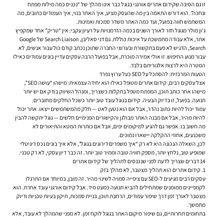
זו גם הסיבה ש
קידום אתרים אורגני בגוגל
כבר אינו מהלך של “נכניס כמה מילות מפתח
ונחכה”. הוא דורש התאמה בין מה שהעסק מציע, איך האתר בנוי, איך העמודים כתובים, מה
המשתמש חווה בפועל, ועד כמה האתר משדר סמכות ואמינות.
ג'ון מולר מגוגל חזר לאורך השנים בכמה הזדמנויות על רעיון עקבי: אין “טריק” אחד שמקפיץ
אתר, אלא עבודה מתמשכת על איכות כוללת. גם דני סאליבן, Search Liaison של Google
Search, הדגיש לא פעם בתקשורת ובערוצי החברה שתוכן נכתב קודם כול עבור אנשים, לא
עבור מנוע החיפוש. זו אולי אמירה מוכרת, אבל בפועל הרבה עסקים עדיין בונים עמודים כאילו
המטרה היא לרצות אלגוריתם בלבד.
הטעות המרכזית: להסתכל על SEO כעל ערוץ נפרד
אצל עסקים רבים, קידום אתרים מטופל כאילו הוא יחידה עצמאית: מישהו “עושה SEO”,
מישהו אחר כותב תוכן, המפתח מטפל בתקלות כשצריך, ומנהל השיווק בודק אם יש יותר
תנועה. בפועל, זו בדיוק הבעיה. קידום בגוגל עובד טוב יותר כשכל החלקים מחוברים.
עמוד יכול להיות כתוב נהדר, אבל אם הוא נטען לאט — חלק מהמשתמשים ייצאו. אתר יכול
להיות מהיר, אבל אם מבנה האתר מבולגן והקישורים הפנימיים חלשים — גוגל יתקשה להבין
מה חשוב בו. אפשר גם להגיע למיקומים יפים, אבל אם כותרות המטא והתיאורים לא
משכנעים, אחוזי ההקלקה יישארו נמוכים.
לכן, השאלה הנכונה היא לא רק “איך משפרים דירוגים בגוגל”, אלא איך בונים נכס דיגיטלי
שמופיע טוב, נלחץ יותר, מספק חוויה טובה וממיר טוב יותר. זה כבר דיון עסקי, לא רק טכני.
14 דברים שצריך לדעת לפני שנכנסים לתהליך של קידום אתרים
1. קידום אתרים הוא תהליך מצטבר, לא מהלך בזק
עסקים רבים מגיעים ל-SEO עם ציפייה סמויה לשינוי מהיר. זה מובן, במיוחד אם התרגלו
לקמפיינים ממומנים שמתחילים להביא תנועה כמעט מיד. אבל קידום אורגני עובד אחרת. הוא
מצטבר לאורך זמן דרך שיפור עמודים, הרחבת תוכן, בניית סמכות, תיקון בעיות טכניות ודיוק
מתמשך.
בתחומים תחרותיים, גם שיפור מיקום האתר בגוגל לוקח זמן. לא מפני שהמהלך לא עובד, אלא