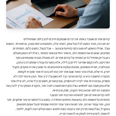
קידום אתרים שעובד באמת: 14 דברים שעסקים חייבים להבין לפני שמתחילים
יש רגע כזה, מוכר כמעט לכל בעל עסק. האתר עלה, התמונות נראות מצוין, הניסוח חד, הטופס
עובד, אפילו הושקע לא מעט כסף בפיתוח ובעיצוב — אבל בגוגל, כמעט כלום. המתחרים
מופיעים, שואבים את תשומת הלב, והאתר החדש נשאר מאחור, כאילו לא הושק מעולם.
כאן בדיוק מתחיל הדיון האמיתי על קידום אתרים. לא כפעולה טכנית שמוסיפים בסוף
הפרויקט, ולא כקסם שמייצר לידים בן לילה, אלא כמערכת עבודה שמחברת בין תוכן,
טכנולוגיה, חוויית משתמש, אמינות עסקית וניתוח נתונים. מי שמבין את זה מוקדם, מקבל
יתרון. מי שלא, מגלה מהר מאוד שגם אתר יפה הוא לא בהכרח אתר שמביא לקוחות.
הנקודה החשובה היא זו: קידום אורגני כבר לא נשען על רכיב אחד. תוכן איכותי לבדו לא
מספיק. גם מהירות אתר לבדה לא תספיק. וגם קישורים, חשובים ככל שיהיו, לא יצילו אתר
שלא נותן מענה טוב למחפש. גוגל בוחן היום תמונה רחבה יותר, והקורא העסקי צריך להבין את
התמונה הזו לפני שהוא בוחר תקציב, ספק או ציפיות.
למה קידום אתרים הפך למשימה מורכבת יותר מבעבר
התחרות על תשומת הלב בתוצאות החיפוש התחדדה. כמעט בכל תחום יש יותר שחקנים, יותר
תוכן, יותר עמודי שירות, יותר חנויות ויותר אתרי תדמית שמתחרים על אותם חיפושים.
במקביל, גוגל נעשה מדויק יותר בהבנת כוונת חיפוש: האם הגולש רוצה לקנות, ללמוד,
להשוות, להגיע פיזית לעסק או להשאיר פנייה.