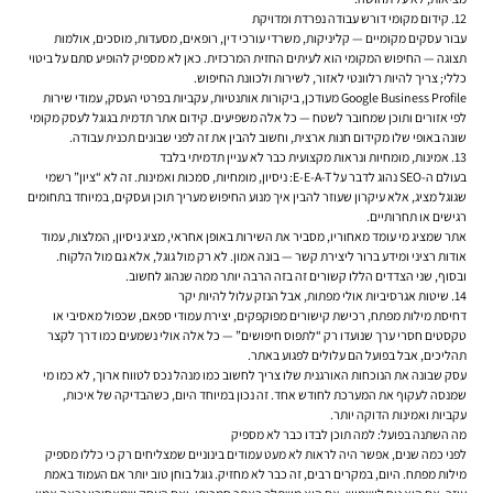
12. קידום מקומי דורש עבודה נפרדת ומדויקת
עבור עסקים מקומיים — קליניקות, משרדי עורכי דין, רופאים, מסעדות, מוסכים, אולמות
תצוגה — החיפוש המקומי הוא לעיתים החזית המרכזית. כאן לא מספיק להופיע סתם על ביטוי
כללי; צריך להיות רלוונטי לאזור, לשירות ולכוונת החיפוש.
Google Business Profile מעודכן, ביקורות אותנטיות, עקביות בפרטי העסק, עמודי שירות
לפי אזורים ותוכן שמחובר לשטח — כל אלה משפיעים. קידום אתר תדמית בגוגל לעסק מקומי
שונה באופי שלו מקידום חנות ארצית, וחשוב להבין את זה לפני שבונים תכנית עבודה.
13. אמינות, מומחיות ונראות מקצועית כבר לא עניין תדמיתי בלבד
בעולם ה-SEO נהוג לדבר על E-E-A-T: ניסיון, מומחיות, סמכות ואמינות. זה לא “ציון” רשמי
שגוגל מציג, אלא עיקרון שעוזר להבין איך מנוע החיפוש מעריך תוכן ועסקים, במיוחד בתחומים
רגישים או תחרותיים.
אתר שמציג מי עומד מאחוריו, מסביר את השירות באופן אחראי, מציג ניסיון, המלצות, עמוד
אודות רציני ומידע ברור ליצירת קשר — בונה אמון. לא רק מול גוגל, אלא גם מול הלקוח.
ובסוף, שני הצדדים הללו קשורים זה בזה הרבה יותר ממה שנהוג לחשוב.
14. שיטות אגרסיביות אולי מפתות, אבל הנזק עלול להיות יקר
דחיסת מילות מפתח, רכישת קישורים מפוקפקים, יצירת עמודי ספאם, שכפול מאסיבי או
טקסטים חסרי ערך שנועדו רק “לתפוס חיפושים” — כל אלה אולי נשמעים כמו דרך לקצר
תהליכים, אבל בפועל הם עלולים לפגוע באתר.
עסק שבונה את הנוכחות האורגנית שלו צריך לחשוב כמו מנהל נכס לטווח ארוך, לא כמו מי
שמנסה לעקוף את המערכת לחודש אחד. זה נכון במיוחד היום, כשהבדיקה של איכות,
עקביות ואמינות הדוקה יותר.
מה השתנה בפועל: למה תוכן לבדו כבר לא מספיק
לפני כמה שנים, אפשר היה לראות לא מעט עמודים בינוניים שמצליחים רק כי כללו מספיק
מילות מפתח. היום, במקרים רבים, זה כבר לא מחזיק. גוגל בוחן טוב יותר אם העמוד באמת