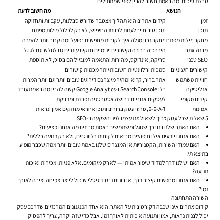
טבלת סיכום: מה באמת חשוב להבין לפני שמתחילים
הנושא
מה חשוב לדעת
זמן
קידום אתרים הוא תהליך מצטבר שדורש סבלנות, עקביות ותחזוקה
תוכן
תוכן טוב חייב לענות לכוונת החיפוש, לא רק לכלול מילות מפתח
מחקר מילות מפתח
מחקר נכון מגלה איך לקוחות מחפשים בפועל ומה קרוב יותר להמרה
מבנה אתר
היררכיה ברורה וקישורים פנימיים חזקים עוזרים גם לגולש וגם לגוגל
SEO טכני
סריקה, אינדוקס, מהירות והתאמה למובייל הם בסיס, לא תוספת
קישורים חיצוניים
סמכות ורלוונטיות חשובות יותר מכמות קישורים
חוויית משתמש
אתר ברור, קריא ומהיר מייצר גם דירוגים טובים יותר וגם יותר המרות
אנליטיקה
בלי Search Console ו-Google Analytics קשה להבין מה באמת עובד
קידום מקומי
לעסקים אזוריים דרושה אסטרטגיה נפרדת ומדויקת
אמינות
E-E-A-T, פרטי עסק ברורים ותוכן אחראי מחזקים אמון ונראות
5 שאלות שכל עסק צריך לשאול את עצמו לפני השקעה ב-SEO
האם האתר שלנו בנוי כך שגוגל ומשתמשים באמת מבינים מה אנחנו מציעים?
האם אנחנו יודעים אילו חיפושים מביאים לקוחות רלוונטיים, ולא רק תנועה כללית?
האם עמודי השירות, הקטגוריות או המוצרים שלנו באמת טובים יותר ממה שכבר מופיע
בתוצאות?
האם יש לנו דרך למדוד שיפור אמיתי — לא רק מיקומים, אלא פניות, מכירות ואיכות
תנועה?
האם אנחנו מחפשים קיצור דרך, או בונים נכס דיגיטלי שיכול לייצר צמיחה יציבה לאורך
זמן?
השורה התחתונה
קידום אתרים אינו שכבה דקורטיבית על האתר. הוא אחד המנגנונים המרכזיים שדרכם עסק
יכול לבנות נראות, אמון ותנועה איכותית לאורך זמן. אבל כדי שזה יקרה, צריך להפסיק