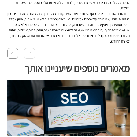
להסתכל עליו כעל רשימת משימות טכנית, ולהתחיל להתייחס אליו כאסטרטגיה עסקית
שלמה.
החדשות הטובות הן שאין כאן מסתורין. אתר שמתקדם בגוגל בדרך כלל עושה כמה דברים נכון
בו זמנית: הוא עונה היטב על צרכים אמיתיים, בנוי באופן ברור, נוח לשימוש, מהיר, אמין, נמדד
היטב ומתעדכן באופן עקבי. זה דורש עבודה, אבל זו בדיוק הנקודה — לא קסם, אלא שיטה.
ומי שנכנס לתהליך עם ההבנה הזו, מגיע גם לתוצאות בצורה בוגרת יותר: פחות אשליות, פחות
תלות בפרסום ממומן בלבד, ויותר סיכוי לבנות נוכחות אורגנית שמשרתת את העסק גם מחר,
לא רק החודש.
מאמרים נוספים שיעניינו אותך