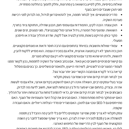
שאלות בסיסיות, חלק לסייע בהשוואה בין פתרונות, וחלק לתמוך בהחלטה מסחרית.
סוגי תוכן שעובדים היטב בענף
מדריכים מעשיים: איך לבחור חממה, איך להתאים דשן לגידול, מה לבדוק לפני רכישת
מערכת השקיה.
תוכן עונתי: הכנה לקיץ, התמודדות עם עומסי חום, תכנון שתילה, תחזוקת ציוד בחורף.
השוואות: טפטוף מול המטרה, גידול אורגני מול קונבנציונלי, סוגי מצעים, זנים שונים.
מקרי בוחן: פרויקט בשטח, פתרון לבעיה אצל לקוח, שדרוג תהליך עבודה או חיסכון
תפעולי.
עמודי שאלות ותשובות: במיוחד בתחומים עם הרבה חוסר ודאות או מונחים מקצועיים.
תוכן כזה תומך לא רק ב
תנועה אורגנית
, אלא גם במכירה עצמה. הוא מסייע ללקוח להבין,
להשוות, ולהרגיש שהוא מדבר עם גורם מקצועי ולא רק עם קטלוג מוצרים.
גם קישורים פנימיים חשובים כאן מאוד. אם נכתב מאמר על השקיה לחממות, נכון לקשר ממנו
לעמודי המוצרים הרלוונטיים, לשירותי הייעוץ, ולמאמרים משלימים. כך בונים גם מסלול
קריאה ברור לקורא וגם מבנה הקשרי טוב יותר עבור גוגל.
איך לבחור חברת קידום אתרים כשמדובר בעסק חקלאי
עבור בעלי עסקים רבים, השאלה אינה רק האם להשקיע בקידום אורגני, אלא עם מי לעשות
את זה. ובצדק. בתחום שבו יש פער גדול בין הבטחות למציאות, חשוב לדעת מה לבדוק.
כשבוחנים איך לבחור חברת קידום אתרים, כדאי להסתכל פחות על הבטחות ויותר על תהליך.
האם יש מחקר מילות מפתח מסודר. האם מבינים את קהל היעד והעונתיות של הענף. האם
מתייחסים גם ל-SEO טכני וגם לתוכן. האם מגדירים מדדי הצלחה ריאליים. והאם העבודה
שקופה.
עסק חקלאי לא צריך ספק שמייצר טקסטים כלליים בלי להבין מה ההבדל בין חממה
למשתלה או בין B2B למכירה ישירה לצרכן. הוא צריך שותף שמסוגל לחבר בין השפה
המקצועית של הענף לבין הדרישות של החיפוש האורגני.
לילי ריי, מאנשי המקצוע הבולטים בעולם ה-SEO, מרבה להדגיש את חשיבות האמינות,