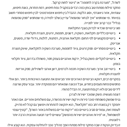
לשדה”, “מערכת בקרה לחממה” או “ניטור לחות קרקע”.
מחקר מילות מפתח טוב בוחן כמה רבדים במקביל: נפח חיפוש, רמת תחרות, כוונת חיפוש,
עונתיות, אזור גיאוגרפי, וסוג הלקוח. ההבדל בין חיפוש אינפורמטיבי לבין חיפוש מסחרי חשוב
במיוחד. מי שמחפש “איך לבחור טפטפות” עדיין בשלבי למידה; מי שמחפש “ספק טפטפות
בגליל” כבר קרוב יותר לפנייה.
סוגי ביטויים שכדאי לבדוק בענף החקלאות
ביטויים כלליים: חקלאות, השקיה, דשנים, חממות, זרעים, תוצרת חקלאית.
ביטויים מקצועיים לפי תחום: חקלאות אורגנית, רפתנות, לולנות, גידולי שדה, מטעים,
אגריטק.
ביטויים מסחריים: ספק זרעים, ציוד לחממות, מערכת השקיה לחקלאות, שיווק תוצרת
חקלאית.
ביטויים לוקליים: משק בגליל, ירקות אורגניים בעמק חפר, משתלה בדרום, ציוד חקלאי
בצפון.
ביטויי זנב ארוך: מערכת השקיה חכמה לכרמים, דשן אורגני לשתילים, ספק אריזות
לתוצרת חקלאית.
במקרים רבים, דווקא הביטויים הארוכים יותר מביאים את התנועה האיכותית ביותר. הם אולי
מחפשים פחות פעמים בחודש, אבל הכוונה שמאחוריהם ממוקדת יותר. עבור עסק שרוצה
לידים טובים ולא רק נפח תנועה, זה הבדל מהותי.
דוגמה מעשית: משק שמוכר ישירות לצרכן
נניח שמשק משפחתי מוכר פירות וירקות ישירות מהשדה, עם משלוחים אזוריים. אם האתר
יתמקד רק במונח רחב כמו “חקלאות”, הוא יתקשה להתחרות וימשוך גם קהל לא מדויק.
לעומת זאת, עמודים סביב ביטויים כמו “ירקות טריים במשלוח באזור השרון”, “קטיף עצמי
למשפחות”, או “פירות אורגניים ישירות מהמשק” עשויים לייצר תנועה אורגנית הרבה יותר
רלוונטית.
זו בדיוק הנקודה שבה מחקר מילות מפתח הופך מהליך טכני להחלטה עסקית. הוא קובע אילו