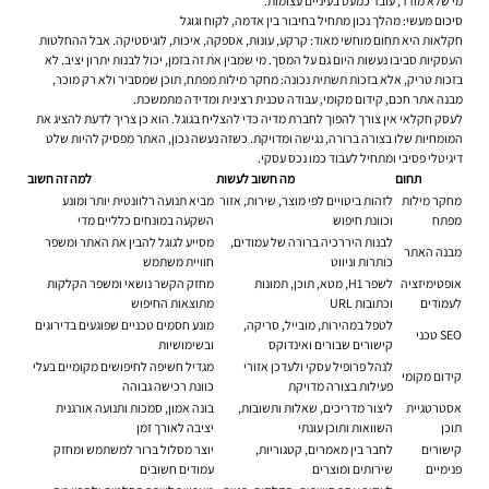
מי שלא מודד, עובד כמעט בעיניים עצומות.
סיכום מעשי: מהלך נכון מתחיל בחיבור בין אדמה, לקוח וגוגל
חקלאות היא תחום מוחשי מאוד: קרקע, עונות, אספקה, איכות, לוגיסטיקה. אבל ההחלטות
העסקיות סביבו נעשות היום גם על המסך. מי שמבין את זה בזמן, יכול לבנות יתרון יציב. לא
בזכות טריק, אלא בזכות תשתית נכונה: מחקר מילות מפתח, תוכן שמסביר ולא רק מוכר,
מבנה אתר חכם, קידום מקומי, עבודה טכנית רצינית ומדידה מתמשכת.
לעסק חקלאי אין צורך להפוך לחברת מדיה כדי להצליח בגוגל. הוא כן צריך לדעת להציג את
המומחיות שלו בצורה ברורה, נגישה ומדויקת. כשזה נעשה נכון, האתר מפסיק להיות שלט
דיגיטלי פסיבי ומתחיל לעבוד כמו נכס עסקי.
תחום
מה חשוב לעשות
למה זה חשוב
מחקר מילות
לזהות ביטויים לפי מוצר, שירות, אזור
מביא תנועה רלוונטית יותר ומונע
מפתח
וכוונת חיפוש
השקעה במונחים כלליים מדי
לבנות היררכיה ברורה של עמודים,
מסייע לגוגל להבין את האתר ומשפר
מבנה האתר
כותרות וניווט
חוויית משתמש
אופטימיזציה
לשפר H1, מטא, תוכן, תמונות
מחזק הקשר נושאי ומשפר הקלקות
לעמודים
וכתובות URL
מתוצאות החיפוש
לטפל במהירות, מובייל, סריקה,
מונע חסמים טכניים שפוגעים בדירוגים
SEO טכני
קישורים שבורים ואינדוקס
ובשימושיות
לנהל פרופיל עסקי ולעדכן אזורי
מגדיל חשיפה לחיפושים מקומיים בעלי
קידום מקומי
פעילות בצורה מדויקת
כוונת רכישה גבוהה
אסטרטגיית
ליצור מדריכים, שאלות ותשובות,
בונה אמון, סמכות ותנועה אורגנית
תוכן
השוואות ותוכן עונתי
יציבה לאורך זמן
קישורים
לחבר בין מאמרים, קטגוריות,
יוצר מסלול ברור למשתמש ומחזק
פנימיים
שירותים ומוצרים
עמודים חשובים