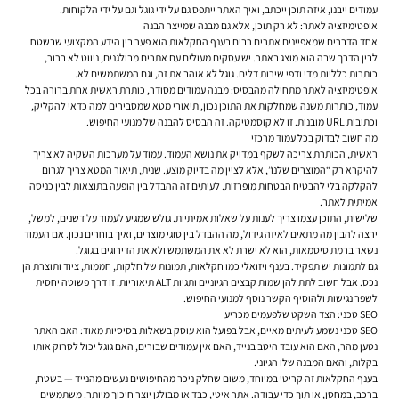
עמודים ייבנו, איזה תוכן ייכתב, ואיך האתר ייתפס גם על ידי גוגל וגם על ידי הלקוחות.
אופטימיזציה לאתר: לא רק תוכן, אלא גם מבנה שמייצר הבנה
אחד הדברים שמאפיינים אתרים רבים בענף החקלאות הוא פער בין הידע המקצועי שבשטח
לבין הדרך שבה הוא מוצג באתר. יש עסקים מעולים עם אתרים מבולגנים, ניווט לא ברור,
כותרות כלליות מדי ודפי שירות דלים. גוגל לא אוהב את זה, וגם המשתמשים לא.
אופטימיזציה לאתר
מתחילה מהבסיס: מבנה עמודים מסודר, כותרת ראשית אחת ברורה בכל
עמוד, כותרות משנה שמחלקות את התוכן נכון, תיאורי מטא שמסבירים למה כדאי להקליק,
וכתובות URL מובנות. זו לא קוסמטיקה. זה הבסיס להבנה של מנועי החיפוש.
מה חשוב לבדוק בכל עמוד מרכזי
ראשית, הכותרת צריכה לשקף במדויק את נושא העמוד. עמוד על מערכות השקיה לא צריך
להיקרא רק “המוצרים שלנו”, אלא לציין מה בדיוק מוצע. שנית, תיאור המטא צריך לגרום
להקלקה בלי להבטיח הבטחות מופרזות. לעיתים זה ההבדל בין הופעה בתוצאות לבין כניסה
אמיתית לאתר.
שלישית, התוכן עצמו צריך לענות על שאלות אמיתיות. גולש שמגיע לעמוד על דשנים, למשל,
ירצה להבין מה מתאים לאיזה גידול, מה ההבדל בין סוגי מוצרים, ואיך בוחרים נכון. אם העמוד
נשאר ברמת סיסמאות, הוא לא ישרת לא את המשתמש ולא את הדירוגים בגוגל.
גם לתמונות יש תפקיד. בענף ויזואלי כמו חקלאות, תמונות של חלקות, חממות, ציוד ותוצרת הן
נכס. אבל חשוב לתת להן שמות קבצים הגיוניים ותגיות ALT תיאוריות. זו דרך פשוטה יחסית
לשפר נגישות ולהוסיף הקשר נוסף למנועי החיפוש.
SEO טכני: הצד השקט שלפעמים מכריע
SEO טכני
נשמע לעיתים מאיים, אבל בפועל הוא עוסק בשאלות בסיסיות מאוד: האם האתר
נטען מהר, האם הוא עובד היטב בנייד, האם אין עמודים שבורים, האם גוגל יכול לסרוק אותו
בקלות, והאם המבנה שלו הגיוני.
בענף החקלאות זה קריטי במיוחד, משום שחלק ניכר מהחיפושים נעשים מהנייד — בשטח,
ברכב, במחסן, או תוך כדי עבודה. אתר איטי, כבד או מבולגן יוצר חיכוך מיותר. משתמשים