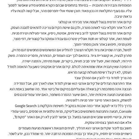
המומחיות והבהירות התוכנית — במיוחד בתחומים שבהם הקורא מחפש מידע שאפשר לסמוך
עליו. גם בענף החקלאות זה נכון מאוד: תוכן שטחי אולי יתפרסם מהר, אבל קשה לבנות עליו
נראות יציבה.
קידום אתר תדמית בגוגל לעומת אתר מכירתי או קטלוגי
לא כל אתר חקלאי בנוי לאותה מטרה, ולכן גם שיטת הקידום צריכה להתאים למבנה העסק.
קידום אתר תדמית בגוגל
יתמקד לרוב בשירותים, אמינות, ניסיון, אזורי פעילות ויצירת פניות.
לעומת זאת, אתר קטלוגי או חנות אונליין יצטרכו גם עבודה עמוקה על קטגוריות, דפי מוצר,
סינון פנימי, חיפוש באתר ותוכן מסחרי תומך.
למשל, חברה שמייבאת ציוד חקלאי תצטרך להחליט אם המשתמשים מחפשים דגם מדויק,
פתרון לבעיה, או קטגוריית ציוד. בהתאם לכך ייבנו העמודים, הכותרות, ותסריט ההמרה. משק
תיירותי, לעומת זאת, יפעל יותר סביב חוויות, ביקורים, שעות פתיחה, והזמנה ישירה.
זו הסיבה שאין תבנית אחת שמתאימה לכולם. קידום אתרים אפקטיבי נשען על התאמה למודל
העסקי, לא רק על רשימת פעולות קבועה מראש.
מה צריך למדוד כדי להבין אם המהלך עובד
אחד היתרונות הגדולים של קידום אורגני הוא שניתן למדוד אותו לאורך זמן. אבל המדידה
הנכונה אינה מסתכמת רק בשאלה אם עליתם במיקום של ביטוי אחד. מה שחשוב באמת הוא
האם מגיעה תנועה איכותית יותר, האם שיעור ההמרה משתפר, האם יותר עמודים נכנסים
למשחק, והאם האתר מייצר יותר פניות רלוונטיות.
בדרך כלל כדאי לעקוב אחרי כמה שכבות במקביל: חשיפות והקלקות ב-Google Search
Console, תנועה והתנהגות משתמשים באנליטיקה, פניות טלפוניות או טפסים, ביצועי עמודי
שירות, וביטויי חיפוש שמביאים תנועה בפועל. כך אפשר להבין לא רק אם האתר “מקודם”,
אלא אם הוא תומך בצמיחה עסקית.
חשוב גם לזכור שקידום אורגני הוא תהליך. לעיתים תוצאות ראשונות מגיעות מעמודים
נישתיים ומהירים יחסית, ורק אחר כך נבנית הסמכות הרחבה יותר. מי שמודד נכון, יודע לשפר.