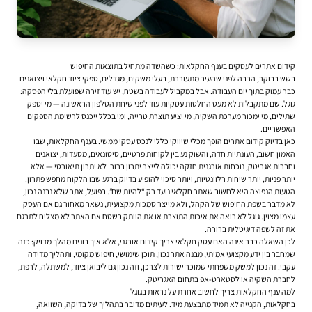
קידום אתרים לעסקים בענף החקלאות: כשהשדה מתחיל בתוצאות החיפוש
בשש בבוקר, הרבה לפני שהעיר מתעוררת, בעלי משקים, מגדלים, ספקי ציוד חקלאי ויצואנים
כבר עמוק בתוך יום העבודה. אבל במקביל לעבודה בשטח, יש עוד זירה שפועלת בלי הפסקה:
גוגל. שם מתקבלות לא מעט החלטות עסקיות עוד לפני שיחת הטלפון הראשונה — מי יספק
שתילים, מי ימכור מערכת השקיה, מי יציע תוצרת טרייה, ומי בכלל ייכנס לרשימת הספקים
האפשריים.
כאן בדיוק
קידום אתרים
הופך מכלי שיווקי כללי לנכס עסקי ממשי. בענף החקלאות, שבו
האמון חשוב, העונתיות חדה, והשוק נע בין לקוחות פרטיים, סיטונאים, מסעדות, יצואנים
וחברות אגריטק, נוכחות אורגנית חזקה יכולה לייצר יתרון ברור. לא יתרון תיאורטי — אלא
יותר פניות, יותר שיחות רלוונטיות, ויותר סיכוי להופיע בדיוק ברגע שבו הלקוח מחפש פתרון.
הטעות הנפוצה היא לחשוב שאתר חקלאי נועד רק “להיות שם”. בפועל, אתר שלא נבנה נכון,
לא מדבר בשפת החיפוש של הקהל, ולא מייצר סמכות מקצועית, נשאר מאחור גם אם העסק
עצמו מצוין. גוגל לא רואה את איכות התוצרת או את הוותק בשטח אם האתר לא מצליח לתרגם
את זה לשפה דיגיטלית ברורה.
לכן השאלה כבר אינה האם עסק חקלאי צריך קידום אורגני, אלא איך בונים מהלך מדויק: כזה
שמחבר בין ידע מקצועי אמיתי, מבנה אתר נכון, תוכן שימושי, חיפוש מקומי, ותהליך מדידה
עקבי. זה נכון למשק משפחתי שמוכר ישירות לצרכן, וזה נכון גם ליבואן ציוד, למשתלה, לרפת,
לחברת השקיה או לסטארט-אפ בתחום האגריטק.
למה ענף החקלאות צריך לחשוב אחרת על נראות בגוגל
בחקלאות, הקנייה לא תמיד מתבצעת מיד. לעיתים מדובר בתהליך של בדיקה, השוואה,