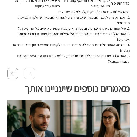
לעקוב אחר חשיפות, הקלקות, פניות
מאפשר לשפר החלטות ולהבין מה
מדידה ושיפור
וביצועי עמודים
באמת עובד עסקית
חמש שאלות שכדאי לכל עסק חקלאי לשאול את עצמו
האם האתר שלנו בנוי סביב מה שאנחנו רוצים לספר, או סביב מה שהלקוחות באמת
מחפשים?
אילו עמודים באתר מייצרים כיום פניות, ואילו עמודים פשוט קיימים בלי ערך אמיתי?
האם יש לנו אסטרטגיית תוכן שמבוססת על שאלות מהשטח, עונתיות ומקרי שימוש
אמיתיים?
עד כמה האתר שלנו נוח ומהיר לשימוש בנייד עבור לקוחות שנמצאים תוך כדי עבודה או
תנועה?
האם אנחנו מודדים הצלחה לפי דירוגים בלבד, או לפי איכות התנועה, האמון והפניות
שנוצרות בפועל?
מאמרים נוספים שיעניינו אותך