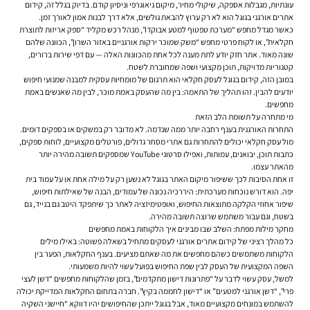
עונתיות, מגבלות אספקה, שיקולי מחיר, מיקום גיאוגרפי וניסיון קודם. בדיוק בגלל זה, קידום
אתרים אורגני בגוגל הוא לא רק ערוץ להבאת גולשים, אלא דרך לבנות אמון לאורך זמן.
כאשר מגדל מחפש “מערכת טפטוף למטע אבוקדו”, מנהל רכש מקליד “ספק אריזות לתוצרת
חקלאית”, או לקוח פרטי מחפש “משק שמוכר ירקות אורגניים באזור השרון”, הכוונה שלהם
שונה מאוד. אתר חזק יודע לתת מענה לכל אחת מהכוונות האלה — עם דפי שירות ברורים,
קטגוריות מדויקות, תוכן מקצועי ושפה שמחוברת לשטח.
במובן הזה,
קידום בגוגל
לעסק חקלאי הוא תרגום של מומחיות עסקית למבנה שמנועי חיפוש
יודעים להבין. זהו תהליך של התאמה: בין מה שהעסק באמת מוכר, לבין מה שאנשים באמת
מחפשים.
מי מתחרה על תשומת הלב הזאת
התחרות האורגנית בענף רחבה יותר ממה שנדמה. לא מדובר רק במשקים או בספקים דומים.
מול עסק חקלאי יכולים להתחרות גם אתרי מסחר גדולים, פורטלים מקצועיים, לוחות ספקים,
כתבות תוכן, יבואנים, עמותות, ואפילו סרטוני YouTube שמספקים תשובה מהירה יותר
מהאתר עצמו.
זו אחת הסיבות לכך ש
שיפור מיקום האתר בגוגל
לא נשען רק על מילה אחת או על עמוד בית
יפה. הוא דורש נוכחות מערכתית: היררכיה נכונה של עמודים, הבנה של שאילתות חיפוש,
שיפור אחוזי הקלקה מתוצאות החיפוש, ואופטימיזציה לאתר כך שיתפקד היטב גם בנייד, גם
בשטח, וגם עבור משתמש שרוצה תשובה מהירה.
מחקר מילות מפתח: השלב שבו מבינים איך הלקוחות באמת מחפשים
כל מהלך רציני של קידום אתרים אורגני לעסקים מתחיל בשאלה פשוטה: באילו מילים
הלקוחות משתמשים כשהם מחפשים את מה שאתם מציעים. בענף החקלאות, הפער בין
השפה המקצועית של העסק לבין שפת החיפוש בפועל עשוי להיות משמעותי.
למשל, עסק עשוי לדבר על “פתרונות דישון מתקדמים”, בזמן שהלקוחות מחפשים “דשן לעצי
פרי”, “דשן אורגני למטעים” או “דישון לחממה בקיץ”. חברה בתחום החקלאות המדייקת יכולה
להשתמש במונחים מקצועיים מאוד, אבל בגוגל ייתכן שהחיפושים יהיו דווקא “חיישני השקיה