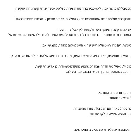
היטב אבל לא מייצר אמון, לא מסביר ברור את השירותים ולא מאפשר יצירת קשר נוחה, יתקשה
ן יתרון ברור מול מתחרים שמסתמכים רק על המלצות, פרסום מזדמן או נוכחות שטחית ברשת.
ת אינה רק עניין שיווקי. היא חלק מתהליך קבלת ההחלטה.
מסר ברור: נראות גבוהה בתוצאות רלוונטיות מגדילה את הסיכוי להיכנס לרשימת האפשרויות של
ביעת תורים נוח, המטופל מרגיש שהוא הגיע למקום מסודר, מקצועי ואמין.
 איך אנשים מחפשים, באיזו שפה הם משתמשים, ומהי כוונת החיפוש שלהם. אבל משם העבודה רק
למובייל, ואפילו את הדרך שבה המשתמש מתקדם מעמוד תוכן אל יצירת קשר.
 היטב כשהוא מחבר בין חיפוש, הבנה, אמון ופעולה.
 בקידום אתרים האורגני.
מדבר לקהל באזור הם חלק בלתי נפרד מהעבודה.
ן והנעה לפנייה או לקביעת תור.
ה טובה צריכה לשרת את שני סוגי החיפושים.