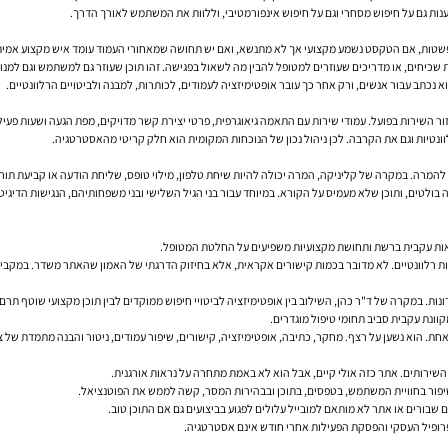
 לענות גם על חיפוש מסחרי וגם על חיפוש אינפורמטיבי, וללוות את המשתמש לאורך הדרך.
 בפשטות, אם הטקסט נשמע מקצועי אך לא מתנשא, ואם יש תחושה שמאחורי העמוד עומד איש מקצוע אמית
 שכיחים, או מדריכים שעוזרים למטופל להבין מה לשאול בפגישה. זהו תוכן שעוזר גם למשתמש וגם למ
א נכתב עבור אנשים, ורק אחר כך עובר אופטימיזציה לעמודים, לכותרות, למבנה ולביטויים הרלוונטיים.
ור השירות בפועל. עמודי שירות עם התאמה גיאוגרפית, פרטי יצירת קשר מדויקים, מפת הגעה ושעות פעיל
וונטיות וגם את הקרבה. לכן ניהול נכון של הנוכחות המקומית הוא חלק קריטי מהאסטרטגיה.
מרה. במקרה של קליניקה, המרה יכולה להיות שיחת טלפון, מילוי טופס, שליחת הודעה או קביעת תור.
ה בולטים, ותוכן שלא מעמיס על הקורא. במיוחד עבור בני הגיל השלישי ובני משפחותיהם, הנגישות הדיגי
נראות עקבית ברשת ותחושת מקצועיות משפיעים על החלטת המטופל.
ות רלוונטיים. לא מדובר בכמות קישורים אקראית, אלא בחיזוק הדרגתי של האמון שהאתר משדר. במקביל, נ
רונות. במקרה של ד"ר כהן, השילוב בין אופטימיזציה לביטויי חיפוש ממוקדים לבין תוכן מקצועי שוטף 
קוונת עקבית סביב תחומי טיפול מוגדרים.
אחת. הוא נשען על רצף. מחקר, כתיבה, אופטימיזציה, קישורים, שיפור עמודים, ניטור והבנה מתמדת של 
שירותים. אתר כזה אולי קיים, אבל הוא לא באמת מתחרה על נראות אורגנית.
י שיפור בחוויית המשתמש, בטפסים, בתוכן ובבהירות המסר, קשה לממש את הפוטנציאל.
פרופיל העסקי והפסקת הפעילות אחרי חודש אינם אסטרטגיה.