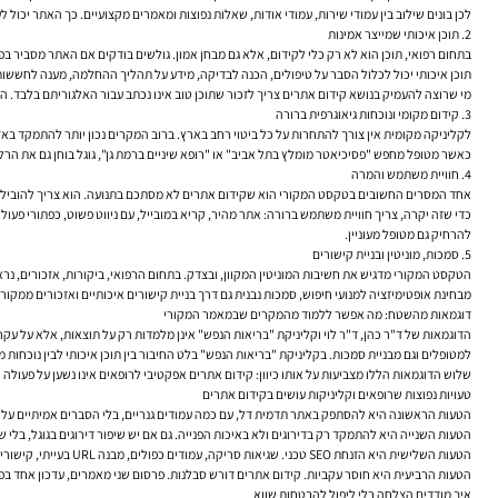
לכן בונים שילוב בין עמודי שירות, עמודי אודות, שאלות נפוצות ומאמרים מקצועיים. כך האתר יכול
2. תוכן איכותי שמייצר אמינות
בתחום רפואי, תוכן הוא לא רק כלי לקידום, אלא גם מבחן אמון. גולשים בודקים אם האתר מסביר
תוכן איכותי יכול לכלול הסבר על טיפולים, הכנה לבדיקה, מידע על תהליך ההחלמה, מענה לחששות
מי שרוצה להעמיק בנושא
קידום אתרים
צריך לזכור שתוכן טוב אינו נכתב עבור האלגוריתם בלבד. הו
3. קידום מקומי ונוכחות גיאוגרפית ברורה
לקליניקה מקומית אין צורך להתחרות על כל ביטוי רחב בארץ. ברוב המקרים נכון יותר להתמקד באז
כאשר מטופל מחפש "פסיכיאטר מומלץ בתל אביב" או "רופא שיניים ברמת גן", גוגל בוחן גם את הרל
4. חוויית משתמש והמרה
אחד המסרים החשובים בטקסט המקורי הוא שקידום אתרים לא מסתכם בתנועה. הוא צריך להוביל לה
כדי שזה יקרה, צריך חוויית משתמש ברורה: אתר מהיר, קריא במובייל, עם ניווט פשוט, כפתורי פעול
להרחיק גם מטופל מעוניין.
5. סמכות, מוניטין ובניית קישורים
הטקסט המקורי מדגיש את חשיבות המוניטין המקוון, ובצדק. בתחום הרפואי, ביקורות, אזכורים, 
מבחינת אופטימיזציה למנועי חיפוש, סמכות נבנית גם דרך בניית קישורים איכותיים ואזכורים ממקור
דוגמאות מהשטח: מה אפשר ללמוד מהמקרים שבמאמר המקורי
הדוגמאות של ד"ר כהן, ד"ר לוי וקליניקת "בריאות הנפש" אינן מלמדות רק על תוצאות, אלא על עק
למטופלים וגם מבניית סמכות. בקליניקת "בריאות הנפש" בלט החיבור בין תוכן איכותי לבין נוכחות מ
שלוש הדוגמאות הללו מצביעות על אותו כיוון: קידום אתרים אפקטיבי לרופאים אינו נשען על פעולה 
טעויות נפוצות שרופאים וקליניקות עושים בקידום אתרים
הטעות הראשונה היא להסתפק באתר תדמית דל, עם כמה עמודים גנריים, בלי הסברים אמיתיים על ה
הטעות השנייה היא להתמקד רק בדירוגים ולא באיכות הפנייה. גם אם יש שיפור דירוגים בגוגל, בל
הטעות השלישית היא הזנחת SEO טכני. שגיאות סריקה, עמודים כפולים, מבנה URL בעייתי, קישורים שבורים או אתר לא מותאם למובייל עלולים לפגוע בביצועים גם אם התוכן טוב.
הטעות הרביעית היא חוסר עקביות. קידום אתרים דורש סבלנות. פרסום שני מאמרים, עדכון אחד ב
איך מודדים הצלחה בלי ליפול להבטחות שווא