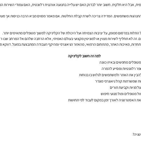
מית, אבל היא חלקית. חשוב יותר לבדוק האם יש עלייה בתנועה אורגנית רלוונטית, האם עמודי השירות 
 והתנהגות משתמשים. המדידה צריכה לשרת קבלת החלטות. אם מאמר מסוים מביא הרבה כניסות אך מעט פ
 התלות בפרסום ממומן, על יציבות הצמיחה ועל היכולת של הקליניקה למשוך מטופלים מתאימים יותר.
ים. זה לא תחליף לשירות מצוין או למוניטין מקצועי בעולם האמיתי, אלא הרחבה שלהם אל המרחב שבו ר
מתחרות, מאיכות האתר, מהתחום הרפואי, מהאזור הגיאוגרפי ומהיקף העבודה המתבצעת בפועל. דווקא מש
למה זה חשוב לקליניקה
מטופלים מחפשים ובאיזו כוונה
פר רלוונטיות ומסייע להמרה
הבין את האתר ולמשתמשים לגלוש בו בנוחות
ות שמשרתות קהל גיאוגרפי מוגדר
ל פניות וקביעת תורים
ל מטופלים ומול מנועי חיפוש
 האסטרטגיה לאורך זמן במקום לעבוד לפי תחושות
טגיה?