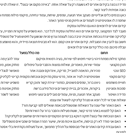
מדידה נכונה בקידום אתרים לא נשענת רק על שאלה אחת: "באיזה מקום אני בגוגל". זו שאלה לגיטי
כוונה אמיתית ליצור קשר.
כאן נכנסים כלים אנליטיים: מעקב אחר תנועה, טפסים, שיחות, עמודי נחיתה, מיקומי מילות מפתח
שחסרה לו אופטימיזציה לעמודים או חיזוק פנימי מתוך האתר.
קידום אתרים לרופאים הוא גם החלטה עסקית
מעבר לצד המקצועי, קידום אתרים הוא החלטה עסקית לכל דבר. הוא משפיע על מקורות הפנייה, על
קליניקה שמייצרת נוכחות אורגנית יציבה בונה לעצמה ערוץ פניות שנשען על חיפוש פעיל של מטופל
חשוב גם להבין את המגבלות. קידום אתרים אינו קסם. הוא לא מבטיח תוצאה מיידית, והוא מושפע 
טבלת סיכום: מה כולל קידום אתרים לרופאים
תחום
מה כולל בפועל
מחקר מילות מפתח
זיהוי ביטויי חיפוש לפי שירות, בעיה רפואית ומיקום
עוזר להבין מה 
תוכן מקצועי
עמודי שירות, מאמרים, שאלות נפוצות והסברים על טיפולים
מחזק אמון, מש
SEO טכני
מהירות, התאמה למובייל, סריקה, אינדוקס ומבנה אתר
מאפשר לגוגל ל
קידום מקומי
אופטימיזציה לעיר או אזור, פרטי עסק מדויקים ונוכחות מקומית
קריטי לקליניק
חוויית משתמש
ניווט ברור, טפסים פשוטים, כפתורי יצירת קשר ותוכן קריא
משפיע ישירות ע
סמכות ומוניטין
ביקורות, אזכורים, בניית קישורים וניהול מידע ברשת
מחזק אמינות מו
מדידה ושיפור
מעקב אחר תנועה, פניות, עמודים מובילים וביצועי חיפוש
מאפשר לשפר את
שאלות שכדאי לכל רופא או מנהל קליניקה לשאול את עצמו
האם האתר שלי עונה על השאלות שמטופלים באמת שואלים לפני קביעת תור?
האם קל למצוא באתר פרטי קשר, שעות פעילות והסבר ברור על השירותים?
האם הנוכחות שלי בגוגל חזקה דווקא בביטויים המקומיים והשירותיים שחשובים לקליניקה?
האם אני מודד לא רק כניסות, אלא גם איכות פניות, שיעור המרה ועמודים שמביאים מטופלים?
האם עבודת קידום האתרים שלי מבוססת על תהליך מתמשך, או על פעולות נקודתיות בלי אסטר
לסיכום