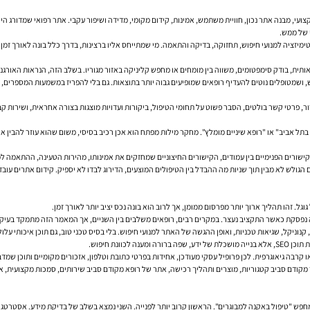
קצועי, מבנה אתר נכון, חוויית משתמש, אמינות, קידום מקומי, מדידה ושיפור עקבי. אתר רפואי שמדורג 
י של ממש.
ימיזציה למנועי חיפוש, תחזוקה, בדיקה והתאמה. מי שמתייחס אליו ברצינות, בדרך כלל בונה לאורך זמ
ת, בודק סימפטומים, משווה בין מומחים או מחפש קליניקה באזור מגוריו. בשלב הזה, הנראות האורגני
ושמטופלים נוטים להעדיף רופאים שמופיעים גבוה יותר בתוצאות. גם בלי להפריז במשמעות המספרים, ה
ור, פרטי קשר בולטים, הסבר פשוט על תחומי הטיפול, ביקורות ועדויות מוצגות בצורה אחראית, ושירות ק
בתל אביב" או "רופא שיניים מומלץ". מחקר מילות מפתח הוא אכן רכיב בסיסי, משום שהוא עוזר להבין
שורים הפנימיים בין עמודים, הקישורים החיצוניים שמחזקים את אמינותו, מהירות הטעינה, ההתאמה 
הגולש לא מבין תוך שניות מה ההבדל בין הטיפולים המוצעים, הדירוג לבדו לא יספיק. קידום אתרים עובד
ל. זהו תהליך ארוך יותר מפרסום ממומן, אך לרוב הוא בונה נכס יציב יותר לאורך זמן.
ה נפסקת כאשר התקציב נעצר. במקרים רבים, רופאים משלבים בין השניים, אך המאמר הזה מתמקד בעיקר
או קרבה גיאוגרפית. לכן פרופיל עסקי מעודכן, אחידות בפרטי כתובת וטלפון, אזכורים מקומיים ותוכן ש
קודם סביב קטגוריות, מוצרים ותהליך רכישה, אתר של רופא מקודם סביב שירותים, סמכות מקצועית, אמו
מחפש "טיפול באקנה למבוגרים". הראשון קרוב יותר לפנייה. השני נמצא בשלב של בדיקת מידע. אסטרטגי