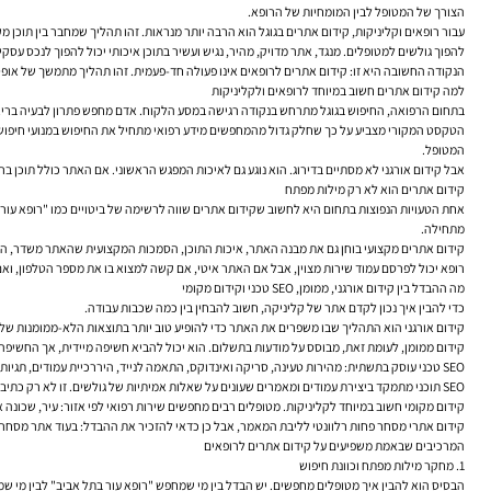
הצורך של המטופל לבין המומחיות של הרופא.
עבור רופאים וקליניקות, קידום אתרים בגוגל הוא הרבה יותר מנראות. זהו תהליך שמחבר בין תוכן מ
להפוך גולשים למטופלים. מנגד, אתר מדויק, מהיר, נגיש ועשיר בתוכן איכותי יכול להפוך לנכס עסק
הנקודה החשובה היא זו: קידום אתרים לרופאים אינו פעולה חד-פעמית. זהו תהליך מתמשך של אופט
למה קידום אתרים חשוב במיוחד לרופאים ולקליניקות
בתחום הרפואה, החיפוש בגוגל מתרחש בנקודה רגישה במסע הלקוח. אדם מחפש פתרון לבעיה בריאותי
הטקסט המקורי מצביע על כך שחלק גדול מהמחפשים מידע רפואי מתחיל את החיפוש במנועי חיפוש, 
המטופל.
אבל קידום אורגני לא מסתיים בדירוג. הוא נוגע גם לאיכות המפגש הראשוני. אם האתר כולל תוכן בר
קידום אתרים הוא לא רק מילות מפתח
אחת הטעויות הנפוצות בתחום היא לחשוב שקידום אתרים שווה לרשימה של ביטויים כמו "רופא עור 
מתחילה.
קידום אתרים מקצועי בוחן גם את מבנה האתר, איכות התוכן, הסמכות המקצועית שהאתר משדר, הקי
רופא יכול לפרסם עמוד שירות מצוין, אבל אם האתר איטי, אם קשה למצוא בו את מספר הטלפון, ואם 
מה ההבדל בין קידום אורגני, ממומן, SEO טכני וקידום מקומי
כדי להבין איך נכון לקדם אתר של קליניקה, חשוב להבחין בין כמה שכבות עבודה.
קידום אורגני הוא התהליך שבו משפרים את האתר כדי להופיע טוב יותר בתוצאות הלא-ממומנות של גוג
קידום ממומן, לעומת זאת, מבוסס על מודעות בתשלום. הוא יכול להביא חשיפה מיידית, אך החשיפ
SEO טכני עוסק בתשתית: מהירות טעינה, סריקה ואינדוקס, התאמה לנייד, היררכיית עמודים, תגיות, קנוניקל, שגיאות טכניות, ואופן ההגשה של האתר למנועי חיפוש. בלי בסיס טכני טוב, גם תוכן איכותי עלול להישאר מאחור.
SEO תוכני מתמקד ביצירת עמודים ומאמרים שעונים על שאלות אמיתיות של גולשים. זו לא רק כתיבת תוכן SEO, אלא בנייה מושכלת של ידע, שפה ברורה ומענה לכוונת חיפוש.
קידום מקומי חשוב במיוחד לקליניקות. מטופלים רבים מחפשים שירות רפואי לפי אזור: עיר, שכונה 
קידום אתרי מסחר פחות רלוונטי לליבת המאמר, אבל כן כדאי להזכיר את ההבדל: בעוד אתר מסחר מ
המרכיבים שבאמת משפיעים על קידום אתרים לרופאים
1. מחקר מילות מפתח וכוונת חיפוש
הבסיס הוא להבין איך מטופלים מחפשים. יש הבדל בין מי שמחפש "רופא עור בתל אביב" לבין מי ש