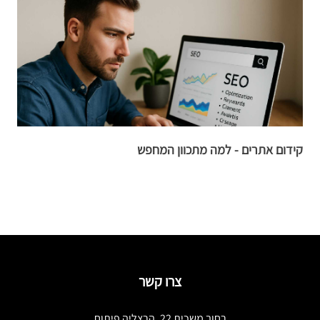
קידום אתרים - למה מתכוון המחפש
ה
ל
צרו קשר
רחוב משכית 22, הרצליה פיתוח