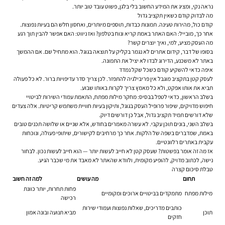
נראה נקי, ומציג את המידע החשוב בלי בלגן, פשוט עובד טוב יותר.
מה לבדוק קודם כשאין תקציב גדול
קודם כול, מהירות טעינה. תמונות כבדות, תוספים מיותרים, ואחסון חלש הם בעיות נפוצות.
אחר כך, מובייל: האם האתר באמת קריא ונוח בטלפון? ואז ניווט: האם אפשר להבין תוך רגע
מה העסק מציע, למי, ואיך יוצרים קשר?
בסופו של דבר, קידום אתרים לא נגמר בקליק על תוצאה בגוגל. הוא מתחיל שם. אם ההמשך
באתר לא משכנע, הדירוג לבדו לא יציל את התמונה.
איפה כדאי להשקיע קודם כשכל שקל נמדד
לעסק קטן בתקציב מוגבל אין פריבילגיה להתפזר. לכן צריך סדר עדיפויות ברור. לא כל פעולה
תביא את אותו אפקט, ולא כל מאמץ צריך לקרות באותו שבוע.
בשלב הראשון, כדאי לטפל בבסיס: מחקר מילות מפתח, התאמת עמודי השירות לביטויי
חיפוש מדויקים, שיפור פרופיל העסק בגוגל, ותיקון בעיות חוויית משתמש קריטיות. אלה צעדים
שלא דורשים תמיד תקציב גדול, אבל כן דורשים דיוק.
בשלב השני, בונים תוכן עקבי. לא עשרה מאמרים בחודש, אלא שניים או שלושה תכנים טובים
באמת, שמדברים בשפה של הלקוח. אחר כך מרחיבים לקישורים, שיתופי פעולה, ונוכחות
עקבית באתרים רלוונטיים.
אז מה זה אומר בפשטות? שעסק קטן לא חייב לעשות יותר — הוא חייב לעשות נכון. לבחור
נישה, לכתוב מדויק, להופיע מקומית, ולוודא שהאתר לא מאבד את מי שכבר הגיע.
טבלת סיכום קצרה
תחום
מה עושים
למה זה חשוב
פחות תחרות, יותר כוונת
מילות מפתח
מתמקדים בביטויים ארוכים ומקומיים
רכישה
כותבים מדריכים, שאלות נפוצות ועמודי שירות
תוכן
מביא תנועה ובונה אמון
חזקים