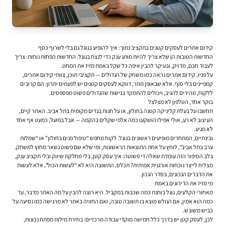
קידום אתרים לעסקים קטנים בתקציב נמוך: איך להופיע בגוגל גם בלי לשרוף כסף
החדשות הטובות הן שלא צריך להיות מותג ענק כדי לנצח בגוגל. החדשות הפחות נוחות: צריך
לעבוד חכם, מדויק, ובעיקר להבין איפה כל שקל באמת מזיז את המחט.
על פניו, קידום אתרים נראה כמו משחק של הגדולים — תקציבי תוכן, צוותי
קידום אתרים
,
קמפיינים בלי סוף. אלא שבאופן מוזר, דווקא לעסקים קטנים יש לפעמים יתרון: הם קרובים
ללקוח, מהירים להגיב, ויכולים להתמקד בנישות שהגדולים פשוט מפספסים.
בוקר אחד, הטלפון לא מצלצל
תחשבו על בעלת קליניקה קטנה בחולון, או על חנות בגדים מקומית בתל אביב. האתר קיים,
העיצוב לא רע, אולי אפילו הושקעו כמה אלפי שקלים בהקמה — אבל בפועל, כמעט אף אחד
לא מגיע.
ובינתיים, המתחרים מופיעים ראשונים בגוגל. לקוח מחפש “טיפול פנים בחולון” או “שמלות
ערב בתל אביב”, לוחץ על אחת התוצאות הראשונות, ומי שלא שם פשוט נשאר מחוץ למשחק.
בלב הסיפור הזה עומדת שאלה די פשוטה: איך עסק קטן, בלי מחלקת שיווק ובלי תקציב ענק,
מצליח לייצר נוכחות אורגנית אמיתית? תכלס, התשובה היא לא “לעשות הכול”, אלא לעשות
את הדברים הנכונים, בסדר הנכון.
מי מזיז את הדירוגים באמת
מאחורי הקלעים, גוגל בוחנת כמה שכבות במקביל. היא רוצה להבין על מה האתר מדבר, עד
כמה הוא אמין, אם הגולש מוצא בו תשובה טובה, ואם החוויה באתר לא מרגישה כמו נסיעה על
כביש משובש.
לכן, לעסק קטן יש בדרך כלל חמישה מוקדי עבודה מרכזיים: בחירת מילות מפתח נכונות,