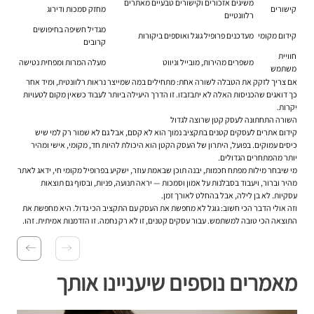
משיגים אזכורים וקישורים טבעיים מאתרים
קישורים
מחזק סמכות ודירוג
רלוונטיים
מגדיל חשיפה בחיפושים
קידום מקומי
מעדכנים פרופיל גוגל ואוספים ביקורות
קרובים
חוויית
משפרים מהירות, מובייל וניווט
מעלה המרות ומפחית נטישה
משתמש
אם צריך לזקק את הטבלה לשורה אחת: מתחילים במה שמייצר נראות רלוונטית, ומיד אחר
כך דואגים שהכניסות האלה לא יתבזבזו. זו הדרך היעילה ביותר לעבוד כשאין מקום לטעויות
יקרות.
השורה התחתונה לעסק קטן שרוצה לגדול
קידום אתרים לעסקים קטנים בתקציב נמוך הוא לא קסם, אבל גם לא שמור רק למי שיש
כיסים עמוקים. בפועל, היתרון של העסק הקטן הוא היכולת להיות חד, מקומי, אישי ומהיר
יותר מהמתחרים הגדולים.
מי שיבחר מילות מפתח חכמות, יבנה תוכן שבאמת עוזר, ישקיע בפרופיל מקומי חי, ידאג לאתר
מהיר וברור, ויעבוד בסבלנות על אמון וסמכות — יראה תנועה, פניות, ובסוף גם תוצאות
עסקיות. לא בן לילה, אבל בהחלט לאורך זמן.
וזה אולי הדבר הכי חשוב: גוגל לא מחפשת את העסק עם התקציב הכי גדול. היא מחפשת את
התוצאה הכי טובה למשתמש. עבור עסקים קטנים, זו לא רק נחמה. זו הזדמנות אמיתית. זהו.
מאמרים נוספים שיעניינו אותך