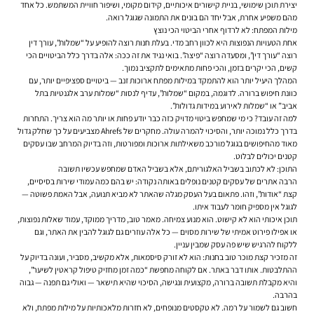
יצירת תוכן שימושי, בניית קישורים איכותיים, קידום מקומי, ושיפור חוויית המשתמש. כל אחד
מהם משפיע אחרת, אבל יחד הם בונים את התמונה שגוגל רואה.
מילות המפתח: לא לרדוף אחרי הביטוי הכי נוצץ
אחת הטעויות הנפוצות היא לכוון רחב מדי. בעלת חנות רוצה להופיע על “שמלות”, עורך דין
רוצה “עורך דין”, ומסעדה רוצה “פיצה”. בואי נגיד את זה ככה: אלה בדרך כלל הביטויים הכי
קשים, הכי יקרים בזמן, והכי פחות מתאימים לתקציב נמוך.
המהלך היעיל יותר הוא להתמקד במילות מפתח ארוכות זנב — ביטויים ספציפיים יותר, עם
כוונת חיפוש ברורה. לדוגמה, במקום “שמלות”, עדיף לנסות “שמלות ערב אלגנטיות בתל
אביב” או “שמלות לאירוע במידות גדולות”.
למה זה עובד? כי מי שמחפש ביטוי מדויק כזה כבר יודע פחות או יותר מה הוא צריך. התחרות
בדרך כלל נמוכה יותר, והסיכוי להמרה עולה. מחקרים של Ahrefs מצביעים על כך שחלק גדול
מאוד מהחיפושים בגוגל מורכב משאילתות ארוכות ומפורטות, וזה בדיוק המרחב שבו עסקים
קטנים יכולים לבלוט.
התוכן: לא לכתוב בשביל האלגוריתם, אלא בשביל האדם שמחפש עכשיו תשובה
הרבה אתרים של עסקים קטנים נופלים באותה נקודה: יש בהם כמה עמודי שירות בסיסיים,
קצת “אודות”, וזהו. פתאום בעל העסק מגלה שהאתר לא מביא תנועה, אבל האמת פשוטה —
לגוגל אין מספיק חומר לעבוד איתו.
תוכן איכותי הוא לא קישוט. הוא מנוע צמיחה. מאמר טוב, מדריך ממוקד, עמוד שאלות נפוצות,
או אפילו פירוט אמיתי של שירות מסוים — כל אלה עוזרים גם לגוגל להבין את האתר, וגם
ללקוח להרגיש שיש פה עסק שמבין עניין.
זה מזכיר קצת מוכר טוב בחנות: הוא לא זורק סיסמאות, אלא מקשיב, מסביר, ועונה בדיוק על
ההתלבטות. אותו דבר באתר. אם לקוחה מחפשת “כמה זמן מחזיק טיפול קראטין לשיער”,
והיא מקבלת תשובה ברורה, מקצועית ונגישה, הסיכוי שהיא תישאר — ואולי גם תפנה — גבוה
בהרבה.
חשוב גם לשמור על רמה. לא טקסטים מנופחים, לא חזרות מלאכותיות על מילות מפתח, ולא