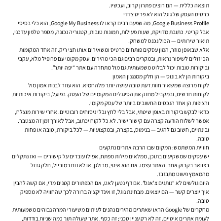
תוצאה כללית — הם רוצים פתרון קרוב, ועכשיו.
כרטיס העסק של גוגל הוא לא פריט צדדי
Google Business Profile, מה שפעם רבים קראו לו Google My Business, הוא כלי בסיסי
אבל קריטי. כתובת מדויקת, שעות פעילות, תמונות טובות, קטגוריה נכונה, מספר טלפון עדכני,
תיאור שירותים — הכול נכנס למשחק.
אלא שבאופן מוזר, המון עסקים פותחים כרטיס ומשאירים אותו חצי ריק. זה אחד המקומות
הכי זולים לשיפור נראות, ובמקרים רבים גם הכי מהירים. עסק מקומי עם פרופיל מלא, עקבי
וביקורות טובות יכול לבלוט משמעותית גם מול מתחרה עם אתר “יפה יותר”.
ביקורות הן לא בונוס — הן חלק ממנגנון האמון
לקוח מרוצה שמשאיר חוות דעת טובה עושה יותר מלהחמיא. הוא עוזר לבנות אמון מול
לקוחות חדשים, ובמקביל מחזק את הסיגנלים המקומיים של העסק. בפועל, ביקורות איכותיות
ורציפות הן אחד הנכסים החשובים ביותר של עסק מקומי.
כדאי לבקש ביקורות באופן שיטתי, אבל בלי לחץ ובלי ניסוחים רובוטיים. אחרי שירות מוצלח,
אפשר לשלוח הודעה קצרה עם קישור ישיר. לא כל לקוח יכתוב, אבל לאורך זמן זה מצטבר.
ובינתיים, חשוב גם להגיב — בנימוס, בקצרה, ובמקצועיות — לכל ביקורת, טובה או פחות
טובה.
חוויית המשתמש: המקום שבו הרבה אתרים נתקעים
יש עסקים שמשקיעים בתוכן, ממלאים מילות מפתח, אפילו עובדים על קישורים — ואז נתקלים
בצוואר בקבוק אחר: האתר עצמו. אם הוא איטי, מבולגן, או לא נוח במובייל, חלק גדול
מהמאמץ פשוט מתבזבז.
היום גולשים לא “נותנים צ'אנס”. אם דף נטען לאט, אם הכפתורים קטנים מדי, אם קשה להבין
איך יוצרים קשר — הם יוצאים. מבחינת גוגל, זו אינדיקציה ברורה לכך שהחוויה לא מספיק
טובה.
מחקרים של Google הראו שאתרים מהירים נהנים לעיתים משיעורי המרה גבוהים משמעותית
לעומת אתרים איטיים. זה לא רק עניין טכני; זה כסף. אתר שעולה תוך כמה שניות בודדות,