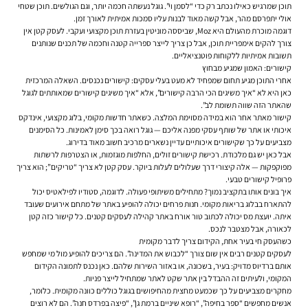
תוכן שמרגיש כאילו נכתב רק כדי “לסמן וי”. גוגל נעשתה חכמה יותר, וגם הגולשים. תוכן שטחי
אולי יתפרסם מהר, אבל קשה מאוד לבנות עליו סמכות אמיתית לאורך זמן.
דוגמה מוכרת מהעולם היא Moz, שביססה מוניטין בעזרת תוכן מקצועי ועקבי. לעסק קטן אין
צורך להקים אימפריית תוכן, אבל כן צריך לייצר ספרייה קטנה וחכמה של תכנים שנותנים
תשובות אמיתיות ללקוחות פוטנציאליים.
קישורים: האמון שמגיע מבחוץ
אחרי התוכן מגיע תחום שמפחיד לא מעט בעלי עסקים: קישורים נכנסים. השאלה המרכזית
כאן היא לא “איך משיגים הכי הרבה קישורים”, אלא “איך משיגים קישורים שמאותתים לגוגל
שהאתר הזה שווה תשומת לב”.
קישור מאתר אחר הוא במידה מסוימת המלצה. כשאתר חדשות מקומי, בלוג מקצועי, אינדקס
איכותי או אתר של שותף עסקי מפנה אליכם — גוגל רואה בכך סימן לאמינות. כל הסימנים
מצביעים על כך שקישורים איכותיים עדיין נשארים מרכיב חשוב מאוד בדירוג.
אבל כאן יש גם מלכודת. רכישת קישורים זולים, החלפות מוגזמות, או הצטרפות לרשתות
מפוקפקות — אלה קיצורי דרך שעלולים לעלות ביוקר. עסק קטן לא צריך “טריקים”; הוא צריך
פרופיל קישורים טבעי.
איך בונים אותו בתקציב נמוך? מתחילים משיתופי פעולה. לדוגמה, סטודיו לפילאטיס יכול
להתארח בבלוג בריאות מקומי. חנות פרחים יכולה להופיע באתר של מתחם אירועים שעובד
איתה. יועצת מס יכולה לכתוב טור אורח באתר קהילה לעסקים קטנים. כל קישור כזה קטן
לכאורה, אבל מצטבר לנכס.
כשהעסק חי בעיר אחת, הקידום צריך לדבר מקומית
לעסקים קטנים רבים אין שום צורך “לכבוש את המדינה”. הם צריכים להופיע מול מי שמחפש
אותם ברדיוס מדויק: בעיר, בשכונה, או באזור השירות שלהם. כאן נכנס לתמונה הקידום
המקומי, ולעיתים זה ההבדל בין אתר שקט לאתר שמתחיל לייצר פניות.
מחקרים מצביעים על כך שכמעט מחצית מהחיפושים בגוגל כוללים כוונה מקומית. כלומר,
אנשים מחפשים “ספר בחיפה”, “רופא שיניים ברמת גן”, “פיצה בפרדס חנה”. הם לא רוצים