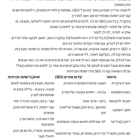
תוכן משותף.
לדוגמה: מדריך מעמיק באתר (מכוון ל־SEO), שמתפרק לסדרת פוסטים, רילסים וסרטונים
קצרים ברשתות שמחזירים שוב ושוב למדריך.
במקביל, בכל תוכן SEOי מרכזי, להכניס אלמנטים חברתיים: הזמנה לשיתוף, תגובות, או
שילוב של סיפורי לקוחות שממשיכים אחר כך לחיות ברשתות.
שלב 4: למדוד, לכייל, לחזור
אסטרטגיה משולבת בלי מדידה היא ניחוש מלומד במקרה הטוב. חשוב לעקוב אחרי מדדים
ייחודיים לכל ערוץ, וגם אחרי נקודות החיבור ביניהם.
ב־SEO: דירוגים, תנועה אורגנית, זמן שהייה, המרות לפי מילת מפתח. ברשתות: מעורבות,
צמיחת קהילה, הקלקות לאתר, לידים מוערכים.
אבל תכלס, מה שבאמת חשוב הוא לראות איך הערוצים מזינים זה את זה: כמה אנשים
שמגיעים מגוגל הופכים לעוקבים? כמה עוקבים מגיעים אחר כך לחפש את המותג בגוגל?
טבלת השוואה קצרה: SEO מול רשתות חברתיות
פרמטר
קידום אתרים (SEO)
שיווק ברשתות חברתיות
מטרה עיקרית
תנועה אורגנית ממוקדת והמרות
מודעות, מעורבות ונאמנות למותג
נמוכה–בינונית – גלילה פסיבית
כוונת משתמש
גבוהה – חיפוש אקטיבי של פתרון
שמתפתחת לעניין
זמן עד לתוצאות
בינוני–ארוך טווח
קצר–בינוני, תגובה מהירה יותר
מתמשך, נכסי תוכן שעובדים לאורך
קצר יחסית, דורש פעילות ותוכן
משך האפקט
זמן
שוטפים
לפי דמוגרפיה, תחומי עניין
דיוק בקהל יעד
לפי שאילתת חיפוש וכוונת המשתמש
והתנהגות
פוסטים, סטוריז, סרטונים, תוכן
סוג התוכן המוביל
מדריכים, מאמרים, עמודי שירות/מוצר
ויזואלי וקצר