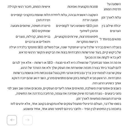
השפעה על
סמכות מקצועית ואמינות
אישיות המותג, חיבור רגשי וקהילה
תדמית המותג
השקעה ראשונית גבוהה, עלות ליחידת
תלות שוטפת בתקציבי קמפיינים
עלות לאורך זמן
תנועה יורדת
ויצירת תוכן
יכולת שילוב בין
תוכן SEOי משמש כיעד לקמפיינים
מייצרת חשיפה, שיתופים ותנועה
הערוצים
וכתוכן לשיתוף
שמחזקים SEO
חיפוש פתרונות, שירותים מקצועיים,
בניית מותג, קהילות, מוצרים
מתאים במיוחד ל־
רכישות מחקריות
ויזואליים או צרכניים
בטבלה רואים בבירור שלכל ערוץ יש תפקיד שונה, אבל משלים: SEO מתמקד בלכידה יעילה
של ביקוש קיים, בעוד שהרשתות החברתיות בונות את הביקוש והקשר הרגשי מראש.
לאן כדאי לקחת את זה מכאן?
אז מה זה אומר מבחינתך? שהשאלה היא לא מי מנצח – SEO או רשתות – אלא איך לגרום
להם לעבוד ביחד בצורה חכמה שמשרתת את העסק שלך ולא את הטרנד של הרגע.
עסק שרוצה לצמוח יציב צריך גם בסיס אורגני חזק בגוגל וגם נוכחות חיה ונושמת ברשתות
החברתיות. הראשון מביא לקוחות בזמן שהם מחפשים פתרון, השני דואג שהם יזכרו דווקא
אותך כשיגיע הרגע הזה.
כשבונים אסטרטגיה משולבת, מתאימים אותה ליעדים העסקיים, ומכוונים אותה שוב ושוב לפי
נתוני ביצועים – נוצרת מערכת שיווק שמזינה את עצמה, מרחיבה בהדרגה את החשיפה,
ומייצרת תוצאות מוחשיות לאורך זמן.
בסופו של דבר, העולם הדיגיטלי מתגמל עסקים שלא נתקעים בקוטב אחד, אלא יודעים לזוז
בחוכמה בין החיפוש לבין הפיד – ולחבר ביניהם לסיפור מותג אחד, אחיד ומשכנע.