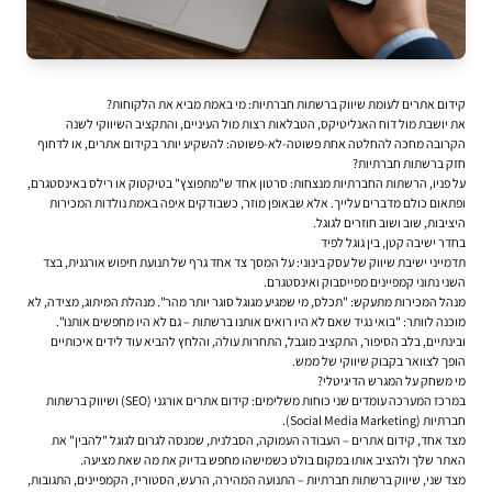
קידום אתרים לעומת שיווק ברשתות חברתיות: מי באמת מביא את הלקוחות?
את יושבת מול דוח האנליטיקס, הטבלאות רצות מול העיניים, והתקציב השיווקי לשנה
הקרובה מחכה להחלטה אחת פשוטה-לא-פשוטה: להשקיע יותר ב
קידום אתרים
, או לדחוף
חזק ברשתות חברתיות?
על פניו, הרשתות החברתיות מנצחות: סרטון אחד ש"מתפוצץ" בטיקטוק או רילס באינסטגרם,
ופתאום כולם מדברים עלייך. אלא שבאופן מוזר, כשבודקים איפה באמת נולדות המכירות
היציבות, שוב ושוב חוזרים לגוגל.
בחדר ישיבה קטן, בין גוגל לפיד
תדמייני ישיבת שיווק של עסק בינוני: על המסך צד אחד גרף של תנועת חיפוש אורגנית, בצד
השני נתוני קמפיינים מפייסבוק ואינסטגרם.
מנהל המכירות מתעקש: "תכלס, מי שמגיע מגוגל סוגר יותר מהר". מנהלת המיתוג, מצידה, לא
מוכנה לוותר: "בואי נגיד שאם לא היו רואים אותנו ברשתות – גם לא היו מחפשים אותנו".
ובינתיים, בלב הסיפור, התקציב מוגבל, התחרות עולה, והלחץ להביא עוד לידים איכותיים
הופך לצוואר בקבוק שיווקי של ממש.
מי משחק על המגרש הדיגיטלי?
במרכז המערכה עומדים שני כוחות משלימים: קידום אתרים אורגני (SEO) ושיווק ברשתות
חברתיות (Social Media Marketing).
מצד אחד,
קידום אתרים
– העבודה העמוקה, הסבלנית, שמנסה לגרום לגוגל "להבין" את
האתר שלך ולהציב אותו במקום בולט כשמישהו מחפש בדיוק את מה שאת מציעה.
מצד שני,
שיווק ברשתות חברתיות
– התנועה המהירה, הרעש, הסטוריז, הקמפיינים, התגובות,