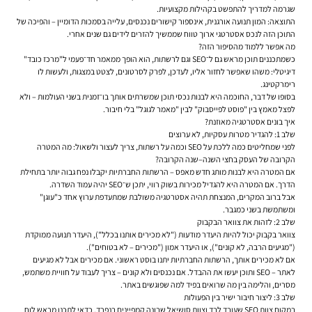
שגרמה למדריך להתפשט בקהילות מקצועיות.
התוצאה: המון תנועה אורגנית, אינספור קישורים נכנסים, עלייה בסמכות הדומיין – והפיכה של
התוכן הזה לנכס אסטרטגי ארוך טווח שממשיך להזרים לידים גם שנים אחרי.
מה אפשר ללמוד מהסיפור הזה?
כשמתכננים תוכן מראש גם ל־SEO וגם לרשתות, הוא הופך ממאמר חד־פעמי ל"מרכז כובד"
דיגיטלי: משהו שאפשר לחזור אליו, לעדכן, לפרק לסרטונים, לצטט במצגות, ולעשות לו
רימרקטינג.
בסופו של דבר, החוכמה היא לבנות נכסי תוכן שמשרתים אותך בו־זמנית בשני העולמות – ולא
לפצל מאמץ בין "פוסט לפייסבוק" לבין "מאמר לגוגל" בלי חיבור.
איך בונים אסטרטגיה מאוזנת?
שלב 1: להגדיר מטרות עסקיות, לא ערוצים
לפני שמחליטים כמה ללכת על SEO וכמה על רשתות, צריך לעצור ולשאול: מה המטרה
הקרובה של העסק בחצי השנה–שנה הקרובה?
אם המטרה היא לבנות מותג חדש מאפס – הרשתות החברתיות יקבלו נפח גבוה יותר בתחילת
הדרך. אם המטרה היא להגדיל מכירות בשוק רווי, יתכן ש־SEO יהיה עמוד השדרה.
אבל ברוב המקרים, המנצחת תהיה אסטרטגיה משולבת שמתעדפת ערוץ אחד כ"עוגן"
ומשתמשת בשני כמגבר.
שלב 2: לזהות את צוואר הבקבוק
צוואר בקבוק יכול להיות היעדר מודעות ("לא מכירים אותנו בכלל"), היעדר תנועה ממוקדת
("מגיעים הרבה, לא קונים"), או היעדר אמון ("מכירים – לא בטוחים").
אם לא מכירים אותך, הרשתות החברתיות יתנו בוסט ראשוני. אם מכירים אבל לא מגיעים
לאתר – SEO ותוכן יעשו את ההבדל. אם נכנסים ולא קונים – צריך לעבוד על חוויית משתמש,
מסרים, והלימה בין מה שרואים בפיד למה שפוגשים באתר.
שלב 3: ליצור חיבור ישיר בין הפעולות
במקום צוות SEO שעובד לבד וצוות סושיאל שבונה קמפיינים בנפרד, כדאי לתכנן מראש לוח