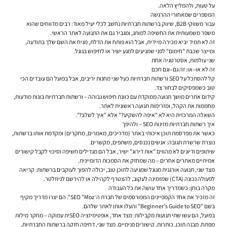
על טעות, ולהמליץ הלאה.
המספרים שמאחורי ההרגשה
עבור משווקי B2B, שיווק ברשתות חברתיות נחשב לכלי יעיל מאוד: רבים מדווחים שהוא
משפר משמעותית את החשיפה למותג, ומגביר גם את התנועה לאתר הראשי.
זה לא תמיד יביא מכירה מיידית, אבל הוא פותח את הדלת, מניח את השם שלך בתודעה,
ומייצר שכבת "חימום" לפני שמגיעים למגע ישיר או לחיפוש בגוגל.
שני עולמות, אסטרטגיה אחת
זה לא או–או: זה גם–וגם חכם
קל להסתכל על SEO ורשתות חברתיות כעל שני מחנות יריבים, אבל בפועל הם עובדים הכי
טוב כשמפסיקים לבחור צד.
קידום אתרים מושך תנועה ממוקדת עם כוונת חיפוש גבוהה – ורשתות חברתיות בונות מודעות,
מחממות את הקהל, ומזרימות תנועה ראשונית לאתר.
השאלה המרכזית היא לא "איפה להשקיע?" אלא "איך לשלב?".
איך רשתות חברתיות מזינות SEO – ולהיפך
כאשר את מפרסמת תוכן איכותי באתר (מדריכים, מאמרים, מחקרים) ומקדמת אותו ברשתות,
נוצרת שרשרת תגובה: אנשים נכנסים, משתפים, מקשרים.
שיתופים ודיונים לא מהווים "אות דירוג" ישיר, אבל הם מגדילים חשיפה וסיכוי לקבל קישורים
אמיתיים מאתרים אחרים – מה שמחזק את הסמכות הדומיינית.
מצד שני, תנועה אורגנית מגוגל שמגיעה לתוכן טוב, יכולה להפוך לעוקבים ברשתות: קריאה
לפעולה נכונה (CTA) שמזמינה לעקוב, להצטרף לקהילה או להירשם לניוזלטר.
מקרה בוחן: כשמדריך אחד עושה את כל העבודה
זה מזכיר את אחד הקמפיינים המפורסמים של חברת ה־SEO "Moz". הם יצרו מדריך מקיף
בשם "Beginner's Guide to SEO" והעלו אותו לאתר שלהם.
בפועל, הם עשו שתי תנועות מקבילות: מצד אחד, אופטימיזציה SEOית עמוקה – מחקר מילות
מפתח, מבנה תוכן, כותרות, קישורים פנימיים. מצד שני, דחיפה חזקה ברשתות החברתיות,