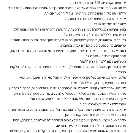
שירותים מקצועיים, B2B, ופתרונות מורכבים.
אז מה זה אומר? שככל שהמסע של הלקוח ארוך יותר, כך המשמעות של נוכחות עקבית בגוגל
גדלה – את מלווה אותו מהחיפוש הראשון ועד ל"החלטה סופית".
שיווק ברשתות חברתיות: איפה שנבנית התודעה
למה כולם נמשכים לפיד?
בזמן שהחיפוש בגוגל קורה כשיש צורך מוגדר, הרשתות החברתיות צדות את תשומת הלב
כשאנשים בכלל לא התכוונו "לקנות משהו כרגע".
בפייסבוק, אינסטגרם, טיקטוק ולינקדאין, המותג שלך חי בתוך הפיד של המשתמש: סטוריז,
סרטונים, קרוסלות, פוסטים עם דיון אמיתי בתגובות.
בסופו של דבר, זו הזירה שבה נבנית
מודעות
,
אמון
ו
נאמנות
. מי שראה אותך שוב ושוב ברשת,
יזהה אותך גם כשהוא יגיע לגוגל.
הטירגוט: לכוון "למי" ולא רק "למה"
אם SEO מכוון לשאלה "מה הלקוח מחפש?", הרשתות החברתיות יותר עוסקות ב"מי הלקוח
בכלל?".
פלטפורמות כמו פייסבוק ולינקדאין מאפשרות לפרק קהל לפי דמוגרפיה, תחומי עניין,
התנהגות, תפקיד, חברה, ואפילו שלבי חיים.
לדוגמה, אפשר להריץ קמפיין למנהלי שיווק בחברות B2B מעל גודל מסוים, במקביל לקמפיין
אחר להנהלות, עם מסר מדויק לכל אחד. בפועל, אלה כלים מדויקים מאוד לשתילת המסר
שלך מול האנשים הנכונים – עוד לפני שהם בכלל חושבים לחפש אותך בגוגל.
מעבר ללחיצה: לבנות מערכת יחסים
שיווק ברשתות חברתיות לא נגמר בקליק. הוא נמדד בלייקים, תגובות, שיתופים, צפיות חוזרות,
הודעות בפרטי – כל מה שמרמז על קשר מתמשך.
כל הסימנים מצביעים על כך שעסקים שמצליחים לנהל קהילה פעילה סביב המותג, נהנים
מחסינות גבוהה יותר לתחרות וממחזורי רכישה חוזרים.
זהו. מי שמרגיש שהוא "מכיר" את המותג דרך הפיד, הרבה יותר קל לו לחזור ולקנות, לסלוח