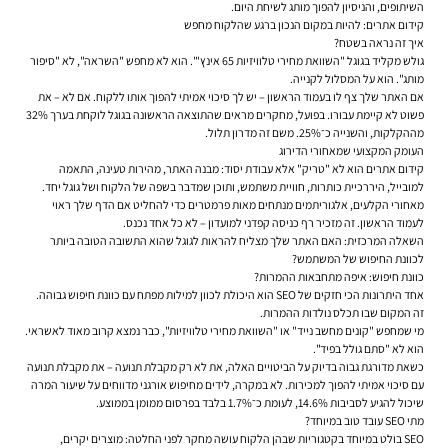
השיתופים, והניסיון להפוך מותג לשיחת היום.
קידום אתרים: להיות במקום הנכון ברגע שהלקוח מחפש
איך זה נראה בשטח?
גולש מקליד בגוגל "השוואת מחירי טלוויזיות 65 אינץ'". הוא לא מחפש "השראה", לא "סיפור
מותג". הוא על המסלול לקנייה.
אם האתר שלך צף לו בעמוד הראשון – יש לך סיכוי אמיתי להפוך אותו ללקוח. אם לא – את
פשוט לא קיימת עבורו. בפועל, מחקרים מראים שהתוצאה הראשונה בגוגל לוקחת בערך 32%
מההקלקות, והשנייה כ־25%. משם זה מדרון תלול.
העומק המקצועי שמאחורי הדירוג
קידום אתרים הוא לא "טריק" אלא עבודת יסוד: מבנה האתר, מהירות טעינה, התאמה
למובייל, היררכיית כותרות, חוויית משתמש, ותוכן שמדבר בשפה של הלקוח ושל גוגל יחד.
מאחורי הקלעים, אלגוריתמים מנתחים מאות פרמטרים כדי להחליט אם הדף שלך ראוי
לעמוד הראשון. זה מזכיר רף כניסה קפדני למועדון – לא כל אחד נכנס.
השאלה המרכזית: האם האתר שלך מצליח להראות לגוגל שהוא התשובה הטובה ביותר
לכוונת החיפוש של המשתמש?
כוונת חיפוש: איפה מתחבאות ההמרות?
אחד היתרונות הכי חזקים של SEO הוא היכולת לכוון למילות מפתח עם
כוונת חיפוש גבוהה
.
זה המקום שבו תכלס נולדות ההמרות.
מי שמחפש "קונים מחשב נייד" או "השוואת מחירי טלוויזיות", כבר נמצא קרוב מאוד לאשראי.
הוא לא "סתם גולל בפיד".
כשאת מדורגת גבוה בדיוק על הביטויים האלה, את לא רק מקבלת תנועה – את מקבלת תנועה
עם סיכוי אמיתי להפוך למכירות. לא במקרה, לידים מחיפוש אורגני מדווחים על שיעור המרה
שיכול להגיע לסביבות 14.6%, לעומת כ־1.7% בלבד בפרסום ממומן בממוצע.
מתי SEO עובד טוב במיוחד?
SEO בולט במיוחד בקטגוריות שבהן הלקוח עושה מחקר לפני החלטה: מוצרים יקרים,