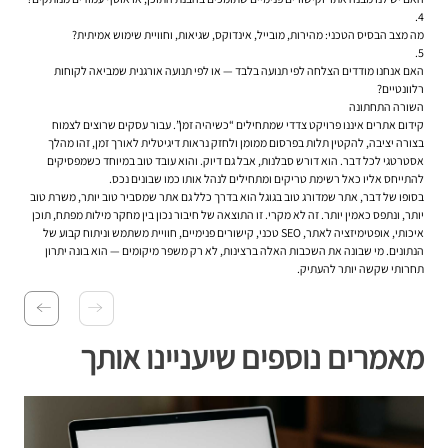
מה מצב הבסיס הטכני: מהירות, מובייל, אינדוקס, שגיאות, וחוויית שימוש אמיתית?
האם אנחנו מודדים הצלחה לפי תנועה בלבד — או לפי תנועה אורגנית שמביאה לקוחות
רלוונטיים?
השורה התחתונה
קידום אתרים איננו פרויקט צדדי שמתחילים “כשיהיה זמן”. עבור עסקים שרוצים לצמוח
בצורה יציבה, להקטין תלות בפרסום ממומן ולחזק נראות דיגיטלית לאורך זמן, זהו מהלך
אסטרטגי לכל דבר. הוא דורש סבלנות, אבל גם דיוק. והוא עובד טוב במיוחד כשמפסיקים
להתייחס אליו כאל רשימת טריקים ומתחילים לנהל אותו כמו שבונים נכס.
בסופו של דבר, אתר שמדורג טוב בגוגל הוא בדרך כלל גם אתר שמסביר טוב יותר, משרת טוב
יותר, ונתפס כאמין יותר. זה לא מקרי. זו התוצאה של חיבור נכון בין מחקר מילות מפתח, תוכן
איכותי, אופטימיזציה לאתר, SEO טכני, קישורים פנימיים, חוויית משתמש וניתוח קבוע של
הנתונים. מי שבונה את השכבות האלה ברצינות, לא רק משפר מיקומים — הוא בונה יתרון
תחרותי שקשה יותר להעתיק.
מאמרים נוספים שיעניינו אותך