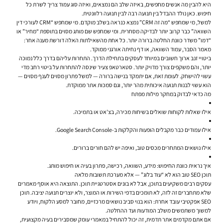
היא להבין מה אנשים מחפשים, באיזה שלב הם נמצאים, ואיזה סוג עמוד צריך לשרת כל
חיפוש. כאן נולד ההבדל בין תנועה רבה לבין תנועה רלוונטית.
למשל, מי שמחפש “מה זה CRM” נמצא כנראה בשלב מוקדם. מי שמחפש “CRM לעורכי דין
השוואה” כבר קרוב יותר לבדיקה מסחרית. ומי שמחפש שם מותג מסוים בתוספת “מחיר” או
“דמו” משדר כוונת החלטה ברורה יותר. כל אחת מהשאילתות האלה דורשת מענה אחר:
מאמר הסבר, עמוד השוואה, או דף נחיתה אורגני ממוקד.
ביטויי זנב ארוך חשובים במיוחד לעסקים בתחילת הדרך. התחרות עליהם בדרך כלל נמוכה
יותר, והם משקפים צורך מדויק יותר. סטארטאפ צעיר שינסה להתחרות על ביטוי רחב מדי
עשוי להישחק. לעומת זאת, אם יתמקד בנישה ברורה — למשל פתרון מסוים לענף מסוים —
הוא עשוי לבנות תנועה איכותית מהר יותר, וגם סמכות אתר ממוקדת.
מה כדאי לבדוק במחקר מילות מפתח
אילו שאלות לקוחות שואלים בשיחות מכירה, בצ'אט או בתמיכה.
אילו עמודים כבר מקבלים הופעות והקלקות ב-Google Search Console.
אילו נושאים המתחרים מכסים טוב, ואיפה יש להם חורים ברורים.
איך נראית כוונת החיפוש: מידע, השוואה, רכישה, פתרון בעיה או חיפוש מותג.
תוכן SEO טוב הוא לא “עוד בלוג” — אלא מערכת תשובות מלאה
עסקים רבים משקיעים בתוכן, אבל לא בונים אסטרטגיית תוכן. התוצאה היא אוסף מאמרים
שלא מתחברים זה לזה, לא תומכים בדפי השירות או המוצר, ולא יוצרים תנועה יציבה. תוכן
SEO אפקטיבי עובד אחרת: הוא בנוי סביב נושאים מרכזיים, מחובר למסע הלקוח, ויודע
למשוך משתמשים משלב המודעות ועד ההחלטה.
אם אתם מקדמים אתר תדמית, זה יכול להתחיל במאמרי עומק שמסבירים בעיה מקצועית,