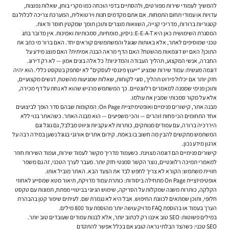
להמשיך לעמודי שירות מפורטים, ולהסתיים בדפי הוכחה כמו מקרי בוחן, שאלות נפוצות,
עדויות או עמודי תחום התמחות. אם אתם מקדמים חנות וירטואלית, המערכת צריכה לכלול גם
קטגוריות ברורות, מדריכי קנייה, השוואות מוצרים ותוכן תומך שמקטין חוסר ודאות.
המסגרת השימושית כאן היא E-E-A-T: ניסיון, מומחיות, סמכותיות ואמינות. אין מדובר בתג
טכני שמוסיפים לאתר, אלא באותות שגוגל והמשתמשים קוראים יחד. האם ברור מי כתב את
התוכן? האם יש דוגמאות מהשטח? האם הדף מראה הבנה אמיתית? האם מוצג מידע על
החברה, אנשי המקצוע, תהליך העבודה והמדיניות? כל אלה בונים אמון — לא רק דירוג.
דוגמה מעשית: עמוד שירות שמציע “ייעוץ פיננסי לעסקים” לא יסתפק בטקסט כללי. הוא יהיה
חזק יותר אם יכלול פירוט תהליך, סוגי לקוחות, שאלות שמגיעות מהשטח, דגשים מקצועיים,
ותוכן פנימי שמפנה למאמרים רלוונטיים. כך המשתמש מרגיש שהוא לא נחת על דף מכירה,
אלא על מקור סמכותי שמבין את עולמו.
מבנה אתר, קישורים פנימיים ואופטימיזציית On Page: המקומות שבהם סדר הופך לביצועים
אחד התחומים הכי פחות זוהרים — והכי משפיעים — הוא מבנה האתר. כשהאתר בנוי ללא
היררכיה ברורה, עם עמודים מנותקים, כותרות לא עקביות וניווט מבלבל, גם גוגל וגם
המשתמש מתקשים להבין מה חשוב בו באמת. קידום אתרים אורגני בגוגל נשען במידה רבה על
ארגון מידע נכון.
קישורים פנימיים הם דוגמה מצוינת. כשעמוד מדריך מקשר לעמוד שירות, ועמוד השירות חוזר
למאמרי תמיכה רלוונטיים, נוצר הקשר סמנטי חזק יותר. מעבר לערך הטכני, זה גם משפר
חוויית משתמש: הקורא לא צריך לחפש לבד את הצעד הבא. האתר מוביל אותו.
אופטימיזציית On Page מתחילה ביסודות: כותרת עמוד מדויקת, תיאור מטא שמסייע לאחוזי
הקלקה, כותרות משנה שמקלות על הסריקה, שימוש הגיוני בביטויי מפתח, תמונות עם טקסט
חלופי, ותוכן שמתאים לכוונת החיפוש. אבל היא לא נגמרת שם. לעיתים שיפור קטן בהבהרת
הערך בעמוד או בהוספת FAQ מדויק עושה יותר מהוספת עוד 800 מילים.
במילים פשוטות: SEO טוב איננו רק לכתוב יותר, אלא לבנות עמודים שעובדים טוב יותר.
SEO טכני: כשהצד הבלתי נראה קובע אם בכלל אפשר להתקדם