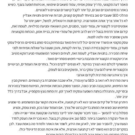
מאמר דעה מקצועי, מדריך עומק אמיתי, עמוד משאבים שימושי, או ניתוח תופעה בענף. כשיש
באתר נכסים תוכניים טובים, קל יותר לקבל קישורים טבעיים ורלוונטיים.
מהלכי SEO שעובדים טוב במיוחד לעסקים קטנים, חברות שירותים וחנויות אונליין
לא כל אתר צריך אותה אסטרטגיה. קידום חנות וירטואלית, למשל, יישען יותר על
אופטימיזציה לקטגוריות, עמודי מוצר, מסננים, תוכן השוואתי ומניעת כפילויות. לעומת זאת,
קידום אתר תדמית בגוגל ידרוש לרוב חיזוק של עמודי שירות, בניית אמון, הוכחות מקצועיות
ותוכן שמסביר מתי ולמה לפנות.
עסק מקומי או משרד שירותים יכול להרוויח מאוד גם מחיזוק נכסי מותג בסיסיים: פרופיל עסקי
מעודכן, עמודי מיקום במידת הצורך, עדויות לקוחות, ותוכן שעונה על שאלות אמיתיות לפני
שיחת המכירה. בחנויות אונליין, לעומת זאת, לעיתים השיפור המשמעותי מגיע דווקא מטיוב
ארכיטקטורת הקטגוריות ומהבנת ביטויי חיפוש מסחריים מאוד.
המשותף לכולם הוא הצורך במיקוד. לא מנסים “לקדם הכול”. בוחרים את העמודים, הביטויים
והקטגוריות שיש להם ערך עסקי ברור, ומשקיעים בהם לעומק.
איך נראית גישה מודרנית לקידום אורגני
גישה מודרנית לא רואה ב-SEO ערוץ נפרד, אלא שכבה שמחברת בין הצוותים. השיווק מבין
את החיפוש, התוכן נבנה סביב כוונה, המוצר מספק הוכחות אמיתיות, הפיתוח מטפל במהירות
ובסריקה, וההנהלה בוחנת השפעה עסקית לאורך זמן. זה פחות נוצץ מקמפיין, אבל בדרך כלל
יציב יותר.
היתרון הגדול של קידום אורגני הוא לא רק תנועה, אלא איכות הקשר עם המשתמש. מי שמגיע
מחיפוש טוב פוגש את המותג בדיוק ברגע של צורך. אם העמוד עונה נכון, מציג עומק, ומציע
מסלול ברור להמשך — נוצר חיבור שקשה יותר לייצר במודעה שנקטעת אחרי שנייה וחצי.
וזו אולי הנקודה החשובה ביותר: SEO טוב אינו עוסק רק בגוגל. הוא מכריח את העסק לחדד
הצעת ערך, להסביר טוב יותר, לארגן את הידע, לשפר את האתר ולמדוד מה באמת עובד. לכן
במקרים רבים הוא משפר לא רק תנועה אורגנית, אלא את איכות הנכס הדיגיטלי כולו.
טבלה מסכמת: מה באמת צריך לבדוק בכל מהלך קידום אתרים