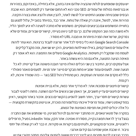
יש עסקים שמופתעים לגלות שהבעיה שלהם אינה בתוכן, אלא בזחילה, באינדוקס, במהירות
או בגרסאות כפולות של עמודים. SEO טכני הוא לא תחום שמיועד רק למפתחים. הוא שכבת
הבסיס שמבטיחה שמנוע החיפוש יוכל לגשת לאתר, להבין אותו ולהציג אותו בצורה תקינה.
מהירות אתר, למשל, איננה רק שאלה של נוחות. אתר כבד, במיוחד במובייל, עלול לפגוע גם
בחוויית המשתמש וגם בביצועים העסקיים. משתמש שלא מחכה לטעינה לא יגיע למסך הליד,
ולא משנה כמה טוב הטקסט שלכם. כך גם לגבי ניווט בעייתי, קישורים שבורים, עמודים שלא
נסרקים, שרשראות הפניה מיותרות או מבנה URL לא מסודר.
Google Search Console הוא כלי בסיסי לכל אתר שרוצה לעבוד ברצינות. הוא עוזר לזהות
אילו עמודים מאונדקסים, באילו שאילתות מופיעים, היכן יש שגיאות, ומה מקבל קליקים
לעומת מה שמקבל רק חשיפות. Google Analytics משלים את התמונה: הוא לא אומר רק
מאיפה הגיעה התנועה, אלא גם מה היא עשתה באתר.
אצל עסקים רבים, החיבור בין שני הכלים האלה מייצר תובנה פשוטה אבל קריטית: לא כל
תנועה שווה. לפעמים עמוד שמביא פחות מבקרים מייצר יותר פניות. לפעמים מאמר פופולרי
כלל לא מקדם את המטרות העסקיות. כאן מתחיל ניהול SEO בוגר — כזה שמודד איכות, לא
רק נפח.
קישורים חיצוניים וסמכות אתר: לא מרדף אחר כמות, אלא בניית אמינות
קישורים חיצוניים עדיין חשובים, אך האופן שבו ניגשים אליהם השתנה. פחות רלוונטי לצבור
עשרות קישורים חסרי ערך, ויותר חשוב להופיע בהקשרים נכונים. אזכור באתר מקצועי, ראיון
בפודקאסט נישתי, עמוד פרופיל איכותי בפלטפורמה מוכרת, או ציטוט בתקשורת מקצועית —
כל אלה יכולים לחזק את תפיסת האמינות של המותג.
במקרה של סטארטאפים, זה מתחבר ישירות גם לניהול מוניטין. מי שמחפש את שם החברה
בגוגל צריך לראות תמונה נקייה, מסודרת ואמינה: אתר תקין, עמוד LinkedIn פעיל, פרופילים
רלוונטיים, אזכורים מקצועיים, ולעיתים גם ביקורות או סקירות. זו כבר לא רק שאלה של יחסי
ציבור. זו שכבת אמון שמזינה גם קידום אורגני.
הדרך הנכונה לבנות סמכות היא לייצר דברים ששווה להפנות אליהם: מחקר מקורי אם יש,