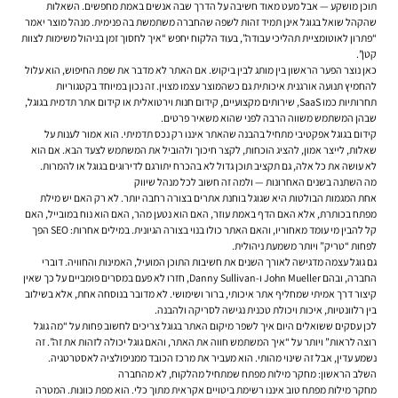
תוכן מושקע — אבל מעט מאוד חשיבה על הדרך שבה אנשים באמת מחפשים. השאלות
שהקהל שואל בגוגל אינן תמיד זהות לשפה שהחברה משתמשת בה פנימית. מנהל מוצר יאמר
“פתרון לאוטומציית תהליכי עבודה”, בעוד הלקוח יחפש “איך לחסוך זמן בניהול משימות לצוות
קטן”.
כאן נוצר הפער הראשון בין מותג לבין ביקוש. אם האתר לא מדבר את שפת החיפוש, הוא עלול
להחמיץ תנועה אורגנית איכותית גם כשהמוצר עצמו מצוין. זה נכון במיוחד בקטגוריות
תחרותיות כמו SaaS, שירותים מקצועיים, קידום חנות וירטואלית או קידום אתר תדמית בגוגל,
שבהן המשתמש משווה הרבה לפני שהוא משאיר פרטים.
קידום בגוגל אפקטיבי מתחיל בהבנה שהאתר איננו רק נכס תדמיתי. הוא אמור לענות על
שאלות, לייצר אמון, להציג הוכחות, לקצר חיכוך ולהוביל את המשתמש לצעד הבא. אם הוא
לא עושה את כל אלה, גם תקציב תוכן גדול לא בהכרח יתורגם לדירוגים בגוגל או להמרות.
מה השתנה בשנים האחרונות — ולמה זה חשוב לכל מנהל שיווק
אחת המגמות הבולטות היא שגוגל בוחנת אתרים בצורה רחבה יותר. לא רק האם יש מילת
מפתח בכותרת, אלא האם הדף באמת עוזר, האם הוא נטען מהר, האם הוא נוח במובייל, האם
קל להבין מי עומד מאחוריו, והאם האתר כולו בנוי בצורה הגיונית. במילים אחרות: SEO הפך
לפחות “טריק” ויותר משמעת ניהולית.
גם גוגל עצמה מדגישה לאורך השנים את חשיבות התוכן המועיל, האמינות והחוויה. דוברי
החברה, ובהם John Mueller ו-Danny Sullivan, חזרו לא פעם במסרים פומביים על כך שאין
קיצור דרך אמיתי שמחליף אתר איכותי, ברור ושימושי. לא מדובר בנוסחה אחת, אלא בשילוב
בין רלוונטיות, איכות ויכולת טכנית נגישה לסריקה ולהבנה.
לכן עסקים ששואלים היום איך לשפר מיקום האתר בגוגל צריכים לחשוב פחות על “מה גוגל
רוצה לראות” ויותר על “איך המשתמש חווה את האתר, והאם גוגל יכולה לזהות את זה”. זה
נשמע עדין, אבל זה שינוי מהותי. הוא מעביר את מרכז הכובד ממניפולציה לאסטרטגיה.
השלב הראשון: מחקר מילות מפתח שמתחיל מהלקוח, לא מהחברה
מחקר מילות מפתח טוב איננו רשימת ביטויים אקראית מתוך כלי. הוא מפת כוונות. המטרה