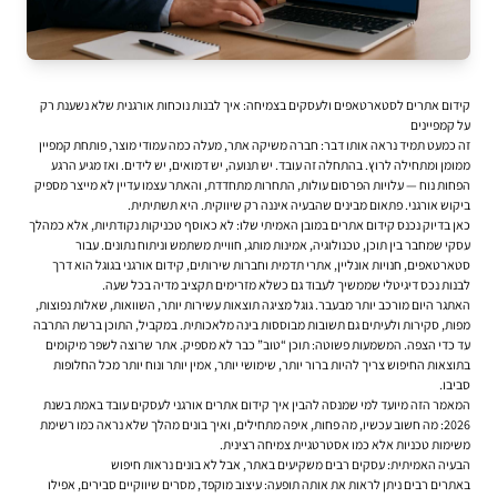
קידום אתרים לסטארטאפים ולעסקים בצמיחה: איך לבנות נוכחות אורגנית שלא נשענת רק
על קמפיינים
זה כמעט תמיד נראה אותו דבר: חברה משיקה אתר, מעלה כמה עמודי מוצר, פותחת קמפיין
ממומן ומתחילה לרוץ. בהתחלה זה עובד. יש תנועה, יש דמואים, יש לידים. ואז מגיע הרגע
הפחות נוח — עלויות הפרסום עולות, התחרות מתחדדת, והאתר עצמו עדיין לא מייצר מספיק
ביקוש אורגני. פתאום מבינים שהבעיה איננה רק שיווקית. היא תשתיתית.
כאן בדיוק נכנס
קידום אתרים
במובן האמיתי שלו: לא כאוסף טכניקות נקודתיות, אלא כמהלך
עסקי שמחבר בין תוכן, טכנולוגיה, אמינות מותג, חוויית משתמש וניתוח נתונים. עבור
סטארטאפים, חנויות אונליין, אתרי תדמית וחברות שירותים, קידום אורגני בגוגל הוא דרך
לבנות נכס דיגיטלי שממשיך לעבוד גם כשלא מזרימים תקציב מדיה בכל שעה.
האתגר היום מורכב יותר מבעבר. גוגל מציגה תוצאות עשירות יותר, השוואות, שאלות נפוצות,
מפות, סקירות ולעיתים גם תשובות מבוססות בינה מלאכותית. במקביל, התוכן ברשת התרבה
עד כדי הצפה. המשמעות פשוטה: תוכן “טוב” כבר לא מספיק. אתר שרוצה לשפר מיקומים
בתוצאות החיפוש צריך להיות ברור יותר, שימושי יותר, אמין יותר ונוח יותר מכל החלופות
סביבו.
המאמר הזה מיועד למי שמנסה להבין איך קידום אתרים אורגני לעסקים עובד באמת בשנת
2026: מה חשוב עכשיו, מה פחות, איפה מתחילים, ואיך בונים מהלך שלא נראה כמו רשימת
משימות טכניות אלא כמו אסטרטגיית צמיחה רצינית.
הבעיה האמיתית: עסקים רבים משקיעים באתר, אבל לא בונים נראות חיפוש
באתרים רבים ניתן לראות את אותה תופעה: עיצוב מוקפד, מסרים שיווקיים סבירים, אפילו