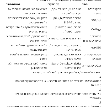
תחום
מה בודקים
למה זה חשוב
מחקר מילות
כוונת חיפוש, ביטויי זנב ארוך,
מונע יצירת תוכן לא רלוונטי ומחבר את
מפתח
פערים מול מתחרים
האתר לביקוש אמיתי
התאמה למסע לקוח, עומק,
מחזק אמון, משפר סיכוי לדירוג ומגדיל
תוכן SEO
בהירות, E-E-A-T
רלוונטיות עסקית
כותרות, מטא, מבנה תוכן,
משפיע על הבנת הדף ועל אחוזי הקלקה
On Page
התאמה לשאילתה
מתוצאות החיפוש
מבנה אתר
מסייע לסריקה, להבנת נושאים ולשיפור
היררכיה, ניווט, חיבור בין עמודים
וקישורים פנימיים
חוויית המשתמש
מהירות אתר, אינדוקס, מובייל,
בלי בסיס טכני תקין קשה לתוכן טוב
SEO טכני
שגיאות סריקה
למצות פוטנציאל
סמכות וקישורים
איכות אזכורים, רלוונטיות,
מחזק את תפיסת האמינות של האתר
חיצוניים
אמינות מקורות
והמותג
Search Console, Analytics,
מאפשר לשפר ביצועים לפי דאטה ולא
אנליטיקה ומדידה
המרות לפי עמוד
לפי תחושת בטן
חמש שאלות שמנהל, בעל עסק או יזם צריך לשאול את עצמו עכשיו
האם האתר שלנו בנוי סביב מה שאנחנו רוצים לומר — או סביב מה שהלקוחות באמת
מחפשים?
אילו עמודים באתר אמורים לייצר פניות או מכירות, והאם הם מספיק ברורים, אמינים
ומשכנעים?
האם יש לנו מבנה אתר וקישורים פנימיים שתומכים בהבנת התוכן, או אוסף עמודים מנותקים?