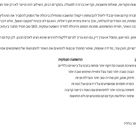
ת מקוריות, שאלות ותשובות, וקריאה ברורה לפעולה. במקרים רבים, השילוב הזה מייצר לא רק יותר תנוע
פתח, מה המדדים להצלחה, ואיך נראית ציפיית זמן ריאלית. הוא גם לא יבטיח “מקום ראשון”, אלא ידבר על 
ת המותג והיכולת למדוד השפעה עסקית. SEO טוב תמיד מחבר בין תוכן, טכנולוגיה ויעדים עסקיים.
גיים, תוכן עזר, מדידה שוטפת, שיפור מתמיד ונכונות להתאים את האתר להתנהגות של משתמשים אמיתיים
ההשפעה העסקית
משיכת תנועה מדויקת יותר ופחות בזבוז על ביטויים כלליים
הבנה טובה יותר מצד גוגל וחוויית שימוש טובה יותר
חיזוק אמון, זמן שהייה טוב יותר והגדלת פניות
הסרת חסמים שמשפיעים על דירוגים ועל המרות
חשיפה גבוהה יותר לחיפושים עם כוונת רכישה קרובה
שיפור החלטות וקידום מבוסס נתונים ולא תחושות
חד כללי?