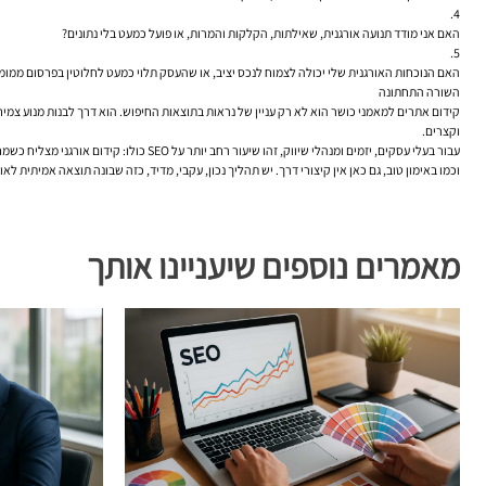
האם אני מודד תנועה אורגנית, שאילתות, הקלקות והמרות, או פועל כמעט בלי נתונים?
האם הנוכחות האורגנית שלי יכולה לצמוח לנכס יציב, או שהעסק תלוי כמעט לחלוטין בפרסום ממומ
השורה התחתונה
קידום אתרים למאמני כושר הוא לא רק עניין של נראות בתוצאות החיפוש. הוא דרך לבנות מנוע צמי
וקצרים.
עבור בעלי עסקים, יזמים ומנהלי שיווק, זהו שיעור רחב יותר על SEO כולו: קידום אורגני מצליח כשמחברים בין תוכן טוב, מבנה אתר חכם, יסודות טכניים תקינים, הבנת קהל וניתוח נתונים. במקרה של מאמני כושר, החיבור הזה בולט במיוחד, כי מדובר בשירות אישי שבו אמון, רלוונטיות ונגישות הם הכול.
וכמו באימון טוב, גם כאן אין קיצורי דרך. יש תהליך נכון, עקבי, מדיד, כזה שבונה תוצאה אמיתית לאור
מאמרים נוספים שיעניינו אותך