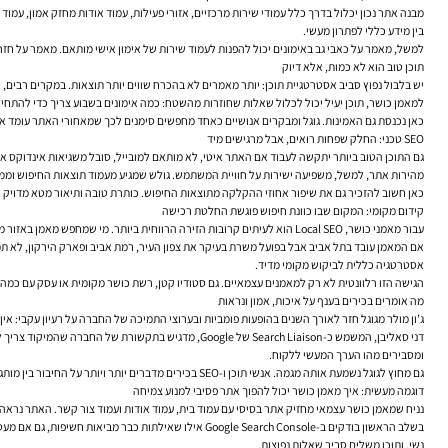
מבנה אתר נכון יכלול בדרך כלל עמודי שירות מרכזיים, אזורי פעילות, עמוד אודות מחזק אמון, עמ
בין מידע כללי לפתרון מעשי.
למשל, מאמר על כאבי גב באימונים יכול להפנות לעמוד שירות של אימון אישי מותאם. מאמר על חזרה לכושר אחרי לידה יכול להוביל לעמוד ייעודי
תוכן טוב הוא לא כמות, אלא דיוק
יש בלבול נפוץ סביב אסטרטגיית תוכן: יותר מאמרים לא בהכרח שווים יותר תוצאות. במקרים רבים
למאמן כושר, תוכן יעיל יכול לכלול שאלות שחוזרות מהשטח: כמה אימונים בשבוע צריך כדי להתחיל ל
כאן נכנסת גם האמינות. גוגל ומבקרים אנושיים כאחד מחפשים סימנים לכך שמאחורי האתר עומד איש 
SEO טכני: החלק שפחות רואים, אבל מרגישים מיד
גם התוכן הטוב ביותר יתקשה לעבוד אם האתר איטי, לא מותאם למובייל, סובל משגיאות אינדוקס או בנוי באופן שמקשה על סריקה. SEO טכני לא נועד “לרצות
מהירות אתר, למשל, משפיעה ישירות על חוויית המשתמש. גולש שמגיע מעמוד תוצאות החיפוש וממתין 
כאן חשוב להזכיר גם את שיפור אחוזי ההקלקה מתוצאות החיפוש. כותרת טובה ותיאור מטא מדויק אינ
קידום מקומי: המקום שבו כוונת חיפוש פוגשת החלטת רכישה
עבור מאמני כושר, Local SEO הוא לעיתים קרובות הזירה הרווחית ביותר. מי שמחפש מאמן באזור מסוים נוטה להיות בשל יותר לפנייה. לכן חשוב לבנות נוכחות מקומית סדורה: עמודים רלוונטיים לפי אזור, פרטי יצירת קשר עקביים, פרופיל עסקי מעודכן בגוגל והמלצות לקוחות אמיתיות.
אם המאמן עובד בתל אביב אבל בפועל משרת בעיקר את צפון העיר, רמת אביב ופארק הירקון, לא ת
אסטרטגיה כללית לביקוש מקומי מדיד.
הגישה הזו רלוונטית לא רק למאמנים עצמאיים. גם סטודיו קטן, רשת כושר מקומית או עסק עם כמה סני
מה אומרים בכירים בענף על איכות, אמון ונראות
ג’ון מולר מגוגל חזר לאורך השנים בהופעות פומביות ובערוצי התמיכה של החברה על רעיון עקבי: 
דני סאליבן, המשמש כ-Search Liaison של Google, מדג
ומסבירים מהו הערך המעשי ללקוח.
גם מחוץ לגוגל נשמעת אותה מגמה. אנשי תוכן ו-SEO בכירים מדברים יותר ויותר על החיבור בין מותג, אמינות וחוויית משתמש. במילים אחרות: קידום אתרים לעסקים כבר אינו רק משחק של מיקומים, אלא של בניית נוכחות דיגיטלית שיש לה משקל אמיתי.
דוגמה מעשית: איך מאמן כושר יכול להפוך אתר פסיבי למנוע צמיחה
נניח שמאמן כושר עצמאי מחזיק אתר בסיסי עם עמוד בית, עמוד אודות ועמוד צור קשר. האתר נראה
נשי, ותוכן משלים סביב שאלות נפוצות.