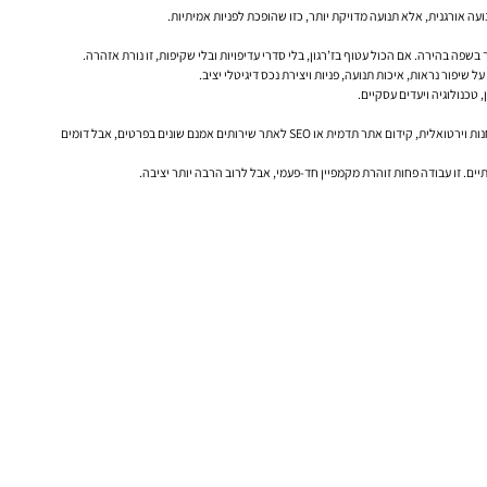
ה אורגנית, אלא תנועה מדויקת יותר, כזו שהופכת לפניות אמיתיות.
שיפור נראות, איכות תנועה, פניות ויצירת נכס דיגיטלי יציב.
מבחינה אסטרטגית, מאמן כושר לא שונה מאוד מבעלי מקצוע אחרים שמוכרים שירות המבוסס על אמון. כמו יועץ, מטפל או עורך דין, גם הוא צריך לגרום ללקוח להרגיש שהוא הגיע לאדם הנכון. לכן קידום חנות וירטואלית, קידום אתר תדמית או SEO לאתר שירותים אמנם שונים בפרטים, אבל דומים
. זו עבודה פחות זוהרת מקמפיין חד-פעמי, אבל לרוב הרבה יותר יציבה.