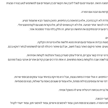
תמונה הזאת. הם עוזרים גם לגוגל להבין את הקשרים בין העמודים וגם למשתמש לנוע בצורה טבעית
 נמדדת לא רק בכתיבה, אלא בהתאמה בין החיפוש, התוכן והצעד הבא שהעמוד מציע.
רה לכושר אחרי פציעה. אלו לא רק נושאים לבלוג; אלו נקודות מגע עם לקוח פוטנציאלי.
ברים ענייניים מחזקים את תחושת הביטחון. זה חלק בלתי נפרד מסמכות אתר.
תמונות כבדות או עמודים עם תגיות מטא חלשות שלא מייצרות הקלקה.
יצועים. שיפור מיקום האתר בגוגל חשוב, אבל גם שיפור היכולת לגרום למשתמש לבחור דווקא בכם.
דים לשפה שבה הלקוחות באמת מחפשים. זו אחת הדרכים שבהן קידום אתרים אורגני בגוגל מתרגם
החיפוש. זו אולי אמירה פחות נוצצת, אבל היא מדויקת במיוחד עבור עסקים מבוססי שירות.
ברורה: לא לייצר דפי שירות עמוסים במילות מפתח, אלא עמודים שעונים באמת על שאלות, מציגים מומחיות
רי הכוונה.
Google Analytics אילו עמודים מקבלים תנועה, איפה המשתמשים נוטשים, ומה יחס ההמרה. משם בונים מפת תוכן: עמוד לאימונים אישיים, עמוד לאימוני חוץ, עמוד ייעודי לקהל