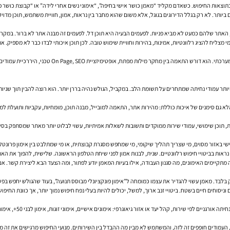
תוצאות החיפוש. כשאדם מקליד “מאמן כושר אישי בחיפה”, “אימוני נשים אחרי לידה” או “קבוצת כושר 
ר. לא רק בגלל הדירוגים בגוגל, אלא משום שהוא מחבר בין נראות, אמון, חוויית משתמש, תוכן מדויק וי
זאת, האתר שלהם כמעט לא מביא פניות. לפעמים הבעיה היא תוכן דל. לפעמים זה מבנה אתר לא ברור. 
מי מצליח להציג רלוונטיות, אמינות, בהירות וחוויית שימוש טובה. לכן תוכן איכותי לבדו כבר לא מספיק. 
ן, ויותר עמודי נחיתה שמתחרים על תשומת הלב. במקביל, הגולש נהיה בררן יותר. הוא רוצה להבין תוך ש
 תוכן שימושי, עמודי שירות ממוקדים ותשובות לשאלות אמיתיות, עשוי לבלוט יותר מאתר שמסתפק בסיס
באזור מסוים, מי שצריך תהליך שיקומי, מי שמחפש מסגרת קבוצתית, או מי שמתלבט בין אימון פרונטלי לא
ראות בביטויי חיפוש רלוונטיים. שנית, לבנות אמון לפני שיחת הטלפון הראשונה. שלישית, להפוך את ה
 מתקיימים האימונים, מה סגנון העבודה, אילו בעיות המאמן יודע לפתור, ומה הצעד הבא ליצירת קשר.
לבד. מאמן עשוי להגדיר את עצמו כמומחה ל”אימון פונקציונלי מבוסס תנועה”, בעוד שהגולש יחפש בפשט
ם וניסוחים חיים בשטח. ביטויי זנב ארוך, למשל, יכולים להיות בעלי נפח חיפוש נמוך יותר, אך כוונת 
אוגרפי: אימונים אישיים, אימוני זוגות, אימון לבני 50+, אימוני חוץ, אימון אונליין, או עמודים מקומיים לפי ערים ושכונות רלוונטיות.
 העמודים חופפים זה לזה, והמשתמש לא מבין מה ההבדל בין השירותים. מנועי החיפוש מרגישים את זה מ