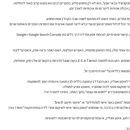
פונקציונלי בבאר שבע”, הוא לא רק מחפש מידע. במקרים רבים הוא נמצא קרוב מאוד להחלטה.
כולת אמיתית לייצר פניות איכותיות לאורך זמן.
במקרים אחרים, האתר פשוט לא מותאם לשפה שבה הקהל באמת מחפש.
אתר יכול לכלול מאמרים טובים ועדיין לא לייצר תנועה אורגנית אם היסודות הטכניים והאסטרטגיים
מבחינת קהל היעד העסקי, זו נקודה קריטית: קידום אורגני אינו מהלך תוכן בלבד. הוא מהלך עסקי-מערכתי. הוא דורש התאמה בין מחקר מילות מפתח, אופטימיזציית On Page, SEO טכני, היררכיית עמודים, קישורים פנימיים, הוכחות אמון ומדידה דרך כלים כמו Google Search Console ו-Google
ניות מי עומד מולו, במה המאמן מתמחה, האם יש המלצות, האם האתר נראה אמין, והאם קל ליצור
גם מנועי החיפוש עצמם התפתחו. הם בוחנים לא רק התאמה מילולית בין שאילתת החיפוש לעמוד, אלא גם סימנים של איכות כוללת: מהירות אתר, התאמה למובייל, מבנה תוכן, מומחיות, עקביות ותועלת למשתמש. כאן נכנס לתמונה המושג E-E-A-T, גישה שגוגל מדגישה בהקשרים של ניסיון, מומחיות,
מאות כלליות על “אורח חיים בריא”.
ימון אונליין. כאן ההבדל בין תנועה כללית לבין תנועה איכותית הופך למשמעותי.
אתר ממקום סטטי לכזה שמסביר, משכנע ומניע לפעולה.
 אם המשתמש נדרש “לחפש את עצמו” בתוך האתר, הסיכוי להמרה יורד.
ות “מאמן כושר אישי למתחילים” או “אימוני חיטוב לנשים”.
החיפוש שלהם חדה בהרבה. מי שמחפש “מאמן כושר אישי לשיקום אחרי לידה בפתח תקווה” משדר צורך
הר.