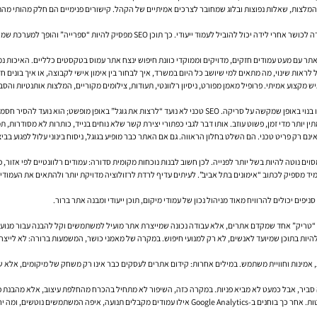
וד המלצות, שאלות נפוצות ובלוג שמחובר לצרכים אמיתיים של הקהל. קישורים פנימיים הם חלק מהותי מה
. כך תוכן SEO מפסיק להיות “ספרייה” והופך למערכת שמקדמת גם הבנה וגם המרה.
, אתר עם מעט עמודים חזקים, מדויקים וממוקדי כוונת חיפוש ינצח אתר עמוס בטקסטים כלליים. האיכות
ראות שינוי, מה מתאים למי שיושב כל היום במשרד, איך לבחור בין אימון אישי לקבוצה, או איך בונים חז
מקצוע אמיתי. פרופיל מאמן מפורט, ניסיון רלוונטי, תעודות, צילומים מקוריים, המלצות אותנטיות והס
 את גוגל” באופן מופשט; הוא נועד להסיר חסמים.
יותר מדי זמן, פשוט עוזב. אותו דבר לגבי כפתורי יצירת קשר שלא נוחים בנייד, כותרות לא מסודרות, 
ם רק פריט טכני. הם השלט בחלון הראווה. גם אם האתר כבר מופיע בגוגל, ניסוח בינוני עלול לפגוע בב
מיד מספיק לכתוב “אימונים בתל אביב”. לעיתים עדיף לרדת לרזולוציה מדויקת יותר ולהתאים את העמו
פים יכולים להרוויח מאוד מניהול נכון של עמודי מיקום, תוכן ייעודי ומבנה אתר ברור.
אין “טריק” אחד שמקדם אתרים, אלא עבודה נכונה שמייצרת אתר מועיל למשתמשים וקל להבנה עבור מנועי 
יש בתקשורת של החברה שהמיקוד צריך להיות בתוכן שמיועד לאנשים, לא רק למנועי חיפוש. במקרה של מאמני כושר, המשמעות 
 סביר, אבל כמעט לא מביא פניות. במקרה כזה, השיפור לא מתחיל בהכרח מהחלפת עיצוב, אלא מהבנת פע
בשלב הראשון בודקים ב-Google Search Console אילו שאילתות כבר מביאות חשיפות, גם אם מעטות. אחר כך בוחנים ב-