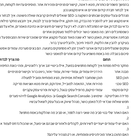
בהמשך משפרים כותרות, מטא-דאטה, קישורים פנימיים ומהירות אתר. מוסיפים עדויות לקוחות, תמונו
איך לבחור חברת קידום אתרים או איש מקצוע נכון
מנהלים ובעלי עסקים שבוחנים השקעה ב-SEO שואלים לעיתים קרובות שאלה פשוטה: איך לבחור חברת קידום אתרים בלי ליפול להבטחות ריקות? התשובה מתחילה ביכולת של הספק להסביר את התהליך בשפה בהירה. אם הכול עטוף בז’רגון, בלי סדרי עדיפויות ובלי שקיפות, זו נורת אזהרה.
איש מקצוע טוב ידע להסביר מה נבדק, מה יתוקן, אילו עמודים צריך לבנות, איך יתבצע מחקר מילות מ
כדאי גם לבדוק אם יש הסתכלות רחבה: לא רק על קישורים חיצוניים או כתיבת מאמרים, אלא על מבנה האתר, חוויית המשתמש, סמכו
כשמסתכלים רחב: מה מאמני כושר יכולים ללמוד מעסקים אחרים
בעיקרון: להבין את הלקוח, להסיר חיכוך, ולהבליט ערך ברור.
עסקים שמצליחים בקידום אורגני לאורך זמן לא מסתפקים בתנועה. הם בונים מערכת: עמודים אסטרט
סיכום בטבלה: מה באמת משפיע על קידום אתרים למאמני כושר
תחום
מה צריך לבדוק
מחקר מילות מפתח
איך לקוחות מחפשים בפועל, אילו ביטויי זנב ארוך רלוונטיים, ומהי כוונת החיפוש
מבנה אתר
היררכיית עמודים, עמודי שירות, עמודי אזור, ניווט ברור וקישורים פנימיים
תוכן SEO
תוכן שמחובר לשאלות אמיתיות, מציג מומחיות ומוביל לפעולה
SEO טכני
מהירות אתר, התאמה למובייל, אינדוקס, תגיות מטא ושגיאות סריקה
קידום מקומי
עמודי מיקום, פרופיל עסקי בגוגל, ביקורות ופרטי עסק עקביים
מדידה ואנליטיקה
שימוש ב-Google Search Console וב-Google Analytics לזיהוי פערים
חמש שאלות שכדאי לכל מאמן כושר, מנהל שיווק או בעל עסק לשאול עכשיו
האם האתר שלי בנוי סביב מה שאני רוצה לספר, או סביב מה שהלקוח באמת מחפש?
האם יש לי עמודים ייעודיים לשירותים, לקהלים ולאזורים שבהם אני פועל, או שהכול נדחס לעמוד א
האם התוכן באתר מוכיח ניסיון ומומחיות, או רק מצהיר עליהם?