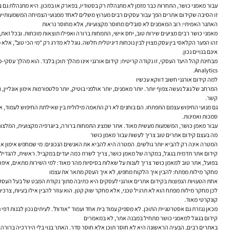
עבור מאמני כושר, התחרות כבר מזמן לא מתנהלת רק בסטודיו, בפארק או במכון. היא מתנהלת גם ב
זו הסיבה ש
קידום אתרים
הפך עבור עסקים רבים מערוץ משלים לאחד ממנועי הצמיחה המשמעותיים ביות
האתגר האמיתי: רוב המאמנים לא סובלים מחוסר מקצועיות, אלא מחוסר נראות
מאמני כושר רבים מציעים שירות טוב, יחס אישי, התמחות ברורה ואפילו תוצאות מוכחות. ובכל 
זהו הפער הקלאסי בין עסק מצוין לבין נוכחות דיגיטלית חלשה. גוגל לא מדרג רק “מי הכי טוב”, אלא 
אינם בנויים נכון.
Analytics.
למה קידום אורגני חשוב דווקא עכשיו
המרחב של גוגל נעשה צפוף יותר. יותר מאמנים, יותר אולפני בוטיק, יותר פלטפורמות אימון אונליי
קשר.
סמכות ואמינות.
עבור מאמן כושר, המשמעות מעשית מאוד. אתר שמציג התמחות ברורה, ביוגרפיה מקצועית, המלצות,
מה בעצם קידום אתרים טוב צריך לעשות עבור מאמן כושר
המטרה אינה רק להביא יותר גולשים. המטרה היא להביא את האנשים הנכונים: מי שמחפש אימון אישי 
קידום אתר תדמית בגוגל, במקרה של מאמן כושר, צריך לשרת כמה יעדים במקביל. ראשית, להגדיל נ
בפועל, אתר טוב למאמן כושר צריך לענות על שאלות בסיסיות מהר מאוד: למי השירות מתאים, איפה
מחקר מילות מפתח: להבין איך הלקוח מחפש, לא איך העסק מתאר את עצמו
אחת הטעויות הנפוצות בקידום אתרים אורגני לעסקים היא כתיבה מתוך נקודת המבט של בעל העסק ב
לכן מחקר מילות מפתח הוא לא תרגיל טכני, אלא מחקר שוק קטן. הוא עוזר להבין אילו בעיות, צרכי
קונקרטי מאוד.
מכאן נגזרת גם אסטרטגיית התוכן. לא מספיק עמוד בית אחד ועמוד “אודות”. לעיתים נכון לבנות דפי נחיתה אורגניים לפי שירות, קהל יעד או אזור גי
קידום בגוגל למאמני כושר מתחיל במבנה אתר, לא במאמרים
באתרים רבים, הבעיה הראשונה היא לא חוסר תוכן אלא חוסר סדר. האתר בנוי בלי היררכיה ברורה,