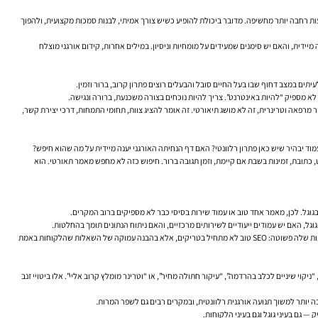
עות רחבה יותר מחשיפה. מדובר ביכולת להופיע כשיש צורך אמיתי, לבנות סמכות מקצועית, ולהפוך
ית, והאם יש סימנים שמעידים על מומחיות וניסיון. במילים אחרות, קידום אורגני מוצלח
תים במצב דחוף שבו בעל החיים סובל והבעלים רוצים פתרון קרוב, ברור וזמין.
א מספיק “להיות באינטרנט”. צריך להיות נוכחים בצורה משכנעת, ברורה ונגישה.
עמוד. בהנחיות שלה לבוני אתרים וליוצרי תוכן היא מדברת על עיקרון E-E-A-T — ניסיון, מומחיות, סמכות ואמינות. עבור מרפאה וטרינרית, זה לא מושג תיאורטי. זה אומר להציג צוות, תחומי התמחות, דרכי יצירת קשר,
 יבהיר שיש כאן פתרון רלוונטי? האם דף הנחיתה האורגני יענה מיידית על מה שהוא חיפש?
 טלפון בולט, כתובת, זמינות בשבת אם קיימת, וזמן תגובה ברור. חיפוש כזה לא מחפש מאמר תאורטי. הוא
גל, האם יש עמודים ייעודיים לשירותים מרכזיים, והאם ניתוח הנתונים תומך בהחלטות.
ג’ון מולר מגוגל אמר לא פעם במפגשי Search Central שהמיקוד צריך להיות באתר שעוזר למשתמשים, ולא בניסיון “לרצות אלגוריתם” באופן מלאכותי. זו אמירה חשובה, במיוחד לעסקים מקומיים. המשמעות שלה פשוטה: SEO טוב לא מתחיל בטריקים, אלא בהבנה עמוקה של השאלות שהלקוחות באמת
יקוי שיניים לכלב בהרדמה”, “עיקור חתולה מחיר”, או “וטרינר מומלץ קרוב אליי”. אלו ביטויי זנב
ה יותר למשוך תנועה אורגנית רלוונטית, ובמקרים רבים גם לשפר המרות.
— גם בעיני גוגל וגם בעיני הלקוחות.