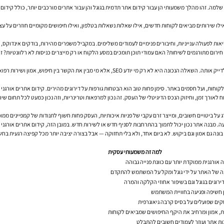
 שלמה. זהו מהלך משמעותי הן עבור קידום אתר תדמית בגוגל והן עבור אתרים מורכבים יותר, כולל קידום 
אילו שירותים מביאים לקוחות חדשים, אילו שאלות נשאלות בטלפון, ואילו חיפושים מקומיים חוזרים על עצמ
חות? האם עמודי תוכן תומכים במסע הלקוח או רק מייצרים כניסות לא רלוונטיות? זה השלב שבו SEO הופך ממאמץ תוכן למערכת
השאלה “איך לבחור חברת קידום אתרים” נשאלת כמעט בכל ענף, אבל במרפאות וטרינריות כדאי לדייק אותה.
לקוחות, ועל חסמים באתר. סימן פחות טוב הוא הבטחות גורפות על דירוגים מהירים. קידום אתרים אורג
 לאורך זמן, וחיזוק הנכס הדיגיטלי של העסק. זה נכון למרפאות וטרינריות, וזה נכון כמעט לכל תחום שיר
ג על ביטויים חשובים, ומייצר זרם עקבי של פניות איכותיות, העסק פחות חשוף לתנודות של קמפיינים ממו
עה. מבנה אתר נכון יכול לתמוך בהתרחבות לסניף חדש או לשירות חדש. במובן הזה, קידום אתרים אורגני 
נה גם אמון וגם ביקוש. לא ביום אחד, ולא בלי תחזוקה — אבל בצורה יציבה יותר מכל קפיצה רגעית בחש
למה זה משמעותי עסקית
 אורגנית ממוקדת יותר עם כוונת פנייה גבוהה
 של האתר על ידי גוגל ומקל על המשתמש להתקדם
ירוגים בגוגל וגם בשיפור אחוזי הקלקה והמרה
ן חשיפה ופגיעה בחוויית המשתמש
קים שפועלים על בסיס קרבה גיאוגרפית
ת, אמון ומרחיב את היקף החיפושים שמביאים לקוחות
ת אתר ועוזר לעמודים חשובים להתבלט