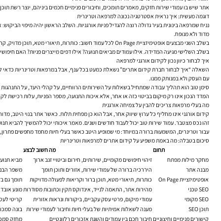
אתר שיש בו עמודי שירות חזקים, מאמרים תומכים, וחיבורים פנימיים חכמים ביניהם, יוצר רשת תוכן
דוגמה מעשית: איך נראית אסטרטגיה נכונה למרפאה וטרינרית
נניח שמרפאה בינונית בעיר גדולה רוצה להגדיל פניות אורגניות. השלב הראשון יהיה מיפוי הביקוש: 
מדוד ולא מנופח.
בשלב השני מבצעים אופטימיזציית On Page לכל עמוד חשוב: כותרות, תיאורי מטא, תוכן מדויק, קריאות לפעולה ענייניות, וחיבורים פנימיים לעמודים משלימים. במקביל משפרים מהירות, בודקים אינדוקס, ומוודאים התאמה לנייד. רק לאחר מכן מתחילים להרחיב תוכן לפי מחקר מילות מפתח בפועל.
בשלב השלישי מגיעה המדידה. אילו עמודים מביאים תנועה? אילו דפים מייצרים פניות? האם חיפושי חירום מתורגמים לשי
איך לבחור כיוון נכון לקידום אורגני למרפאה
עם העסק ולא במנותק ממנו.
סימן טוב הוא תהליך עבודה שמתחיל בשאלות על השירותים הרווחיים, על קהלי היעד, על התנהגות 
המדד הנכון אינו רק מיקום בביטוי כזה או אחר, אלא איכות התנועה, מספר הפניות, עלות רכישת לקוח
מה בעלי מרפאות צריכים להבין על צמיחה אורגנית
קידום אורגני אינו מחליף כל ערוץ שיווק אחר, אבל הוא כן מפחית תלות. כאשר אתר בנוי היטב, מדור
זהו נכס מצטבר. עמוד שירות טוב יכול לעבוד חודשים ושנים. מאמר איכותי יכול להמשיך להביא תנו
עבור וטרינרים, המשמעות ברורה במיוחד: מי שמופיע היטב כאשר בעלי חיות מחמד מחפשים פתרון, בו
סיכום בטבלה: מה באמת משפיע על קידום אתרים למרפאות וטרינריות
תחום
מה חשוב לבצע
מחקר מילות מפתח
זיהוי חיפושים מקומיים, שירותים, חירום וביטויי זנב ארוך
מביא תנועה
מבנה אתר
היררכיה ברורה של עמודי שירות, אזורים ותוכן תומך
משפר הבנה
אופטימיזציית On Page
כותרות, תיאורי מטא, תוכן ברור וקריאות לפעולה מדויקות
תומך גם בד
SEO טכני
מהירות אתר, התאמה לנייד, אינדוקס תקין וכתובות מסודרות
מונע אובד
SEO מקומי
עמודי מיקום, פרטי עסק עקביים, ביקורות ונראות אזורית
קריטי לעס
תוכן SEO
מענה לשאלות אמיתיות של בעלי חיות וחיבור לעמודי שירות
בונה סמכו
קישורים פנימיים וחיצוניים
חיבור חכם בין עמודים והשגת אזכורים רלוונטיים
מחזק סמכו