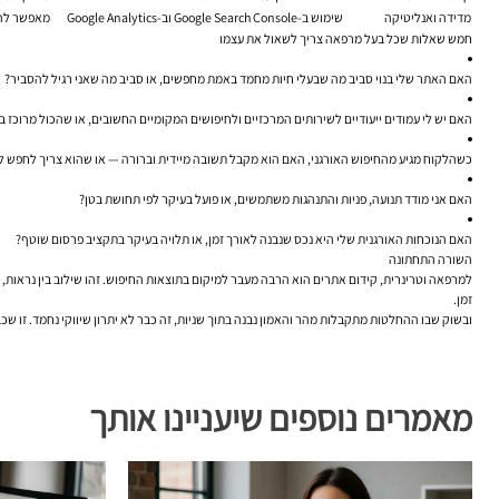
מדידה ואנליטיקה
שימוש ב-Google Search Console וב-Google Analytics
מאפשר להב
חמש שאלות שכל בעל מרפאה צריך לשאול את עצמו
האם האתר שלי בנוי סביב מה שבעלי חיות מחמד באמת מחפשים, או סביב מה שאני רגיל להסביר?
האם יש לי עמודים ייעודיים לשירותים המרכזיים ולחיפושים המקומיים החשובים, או שהכול מרוכז ב
כשהלקוח מגיע מהחיפוש האורגני, האם הוא מקבל תשובה מיידית וברורה — או שהוא צריך לחפש ל
האם אני מודד תנועה, פניות והתנהגות משתמשים, או פועל בעיקר לפי תחושת בטן?
האם הנוכחות האורגנית שלי היא נכס שנבנה לאורך זמן, או תלויה בעיקר בתקציב פרסום שוטף?
השורה התחתונה
זמן.
ובשוק שבו ההחלטות מתקבלות מהר והאמון נבנה בתוך שניות, זה כבר לא יתרון שיווקי נחמד. זו ש
מאמרים נוספים שיעניינו אותך