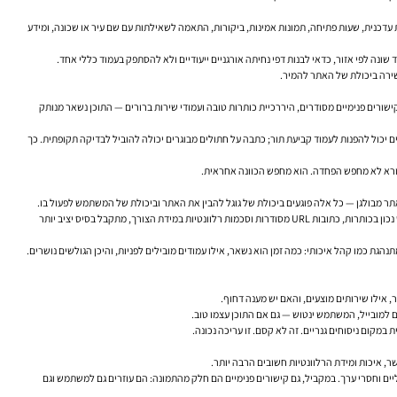
ק, כתובת עדכנית, שעות פתיחה, תמונות אמינות, ביקורות, התאמה לשאילתות עם שם עיר או שכונה, ומידע
נה לפי אזור, כדאי לבנות דפי נחיתה אורגניים ייעודיים ולא להסתפק בעמוד כללי אחד.
ישירה ביכולת של האתר להמיר.
ד. אבל בלי מבנה נכון, קישורים פנימיים מסודרים, היררכיית כותרות טובה ועמודי שירות ברורים — התוכן נשאר מנותק
ם יכול להפנות לעמוד קביעת תור; כתבה על חתולים מבוגרים יכולה להוביל לבדיקה תקופתית. כך
במונחים פשוטים, אופטימיזציה לאתר צריכה לכלול לפחות ארבע שכבות: מהירות אתר, התאמה לנייד, מבנה ניווט ברור, ונגישות בסיסית למנועי חיפוש. כאשר מוסיפים לכך תגיות מטא כתובות היטב, שימוש נכון בכותרות, כתובות URL מסודרות וסכמות רלוונטיות במידת הצורך, מתקבל בסיס יציב יותר
בו, או שעמודים חשובים אינם מקבלים חשיפה. ב-Google Analytics אפשר לראות האם תנועה אורגנית אכן מתנהגת כמו קהל איכותי: כמה זמן הוא נשאר, אילו עמודים מובילים לפניות, והיכן הגולשים נושרים.
, אילו שירותים מוצעים, והאם יש מענה דחוף.
 למובייל, המשתמש ינטוש — גם אם התוכן עצמו טוב.
מקום ניסוחים גנריים. זה לא קסם. זו עריכה נכונה.
ליים וחסרי ערך. במקביל, גם קישורים פנימיים הם חלק מהתמונה: הם עוזרים גם למשתמש וגם