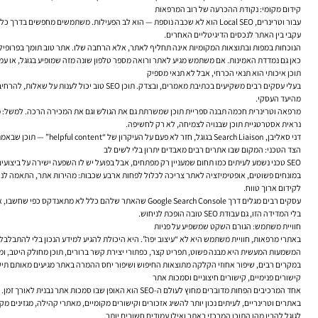
קידום מקומי: נקודת ההכרעה של רוב המרפאות
עבור וטרינרים, Local SEO הוא לא שכבה נוספת — הוא לב הפעילות. משתמשים מ
עקבי בין האתר לנכסים הדיגיטליים האחרים.
הנוכחות במפות ובתוצאות המקומיות אינה תחליף לאתר, אלא הרחבה שלו. אתר טוב תומך בפרופיל העס
כאן גם נמדדת האמינות. אם משתמש מגיע לאתר ורואה מספר טלפון שונה מזה שמופיע בגוגל, או עמוד
תוכן איכותי הוא תנאי הכרחי, אבל לא תנאי מספיק
בעלי עסקים רבים משקיעים בכתיבת מאמרים, ו
מהיעד העסקי.
מרפאה וטרינרית חכמה תבנה ספריית תוכן שמשרתת גם את הגולש וגם את המכירה הרכה. למשל: מאמר 
נראית אסטרטגיית תוכן שבנויה לצמיחה, לא רק לחשיפה.
דני סאליבן, Search Liaison בגוגל, חזר לא פעם על העיקרון של “helpful content” — תוכן שבאמת נועד לעזור לאנשים. במובן הזה, תוכן למרפאה וטרינרית חייב להיות שימושי, מדויק ולא דרמטי מדי. הקורא לא מחפש הפחדה. הוא מחפש הכוונה אחראית.
הצד הטכני: המקום שבו אתרים רבים מאבדים יתרון בלי לשים לב
SEO טכני נשמע לעיתים כמו תחום שמעניין רק מפתחים, אבל בפועל יש לו השפעה ישירה על ביצועים עסקיים. אתר איטי, עמודים שלא נטענים היטב בנייד, בעיות אינדוקס, קניבליזציה בין עמודים, או מבנה אתר מבולגן — כל אלה פוגעים ביכולת של גוגל להבין את האתר וביכולת של המשתמש לפעול בו.
לקידום ארוך טווח.
בלי המדידה הזו, גם עבודת SEO טובה הופכת לניחוש.
חוויית משתמש: הגורם השקט שמשפיע על פניות
באתרי מרפאות, חוויית משתמש היא לא “עיצוב יפה”. היא היכולת להגיע למידע הנכון בלי להתבלבל.
המשמעות המעשית היא מבנה פשוט, תפריט קצר, כפתורי יצירת קשר ברורים, תוכן מחולק היטב, ומ
במקרים רבים, שיפור אחוזי הקלקה מתוצאות החיפוש ושיפור יחס ההמרה באתר מגיעים מאותם תיקונים 
קישורים פנימיים, קישורים חיצוניים וסמכות אתר
אחד המרכיבים הפחות מדוברים מחוץ לעולם ה-SEO הוא האופן שבו סמכות אתר נבנית לאורך זמן. קישורים חיצוניים איכותיים מאתרים רלוונטיים יכולים לחזק אמון וסמכות, אבל לא מדובר רק בכמות. הקשר, איכות ומידת הרלוונטיות חשובים הרבה יותר.
באתרים וטרינריים, לעיתים נכון יותר להשיג אזכורים וקישורים מקומיים, מאתרי קהילה, מגזינים 
לגוגל להבין מהו התוכן המרכזי באתר ואילו עמודים חשובים יותר.