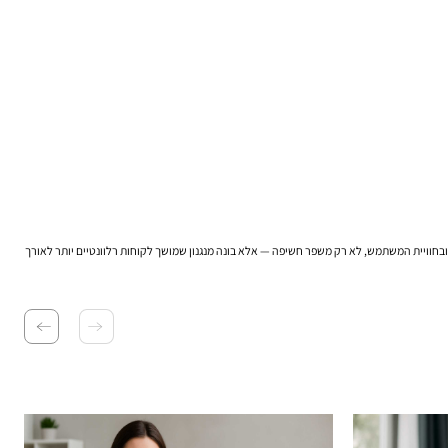
דום אתרים הוא הרבה מעבר למיקום בתוצאות החיפוש. זהו שילוב בין נראות, אמינות, שימושיות ודיוק עסקי. מי שמטפל נכון במבנה האתר, במחקר מילות מפתח, בתוכן, ב-SEO הטכני ובחוויית המשתמש, לא רק משפר חשיפה — אלא בונה מנגנון שמושך לקוחות רלוונטיים יותר לאורך