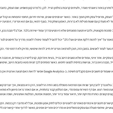
חפשים בדרך כלל פתרון באזור גיאוגרפי מוגדר, ולעיתים קרובות בטלפון הנייד. לכן, כל פרט קטן משפיע: שם העס
ק, ופרופיל עסק חזק תומך באתר. כאשר יש סניפים שונים, שירותי חירום, תחומי התמחות או קהל יעד שו
 לא מעודכן עם שעות פעילות לא ברורות, האמון נשחק מיד. בענף רפואי, גם אם הוא וטרינרי, זו פגיעה 
בצדק. תוכן SEO טוב יכול לענות על שאלות, להרחיב סמכות מקצועית, ולהביא תנועה ממונחים שלא היו מגיעים דרך עמודי שירות בלב
על “איך לזהות דלקת אוזניים אצל כלב” יכול להוביל לעמוד טיפול רלוונטי; מדריך על חיסונים לגורי
עסקים רבים מגלים דרך Google Search Console שהאתר שלהם כלל לא מתאנדקס כפי שחש
 גולש צריך להבין תוך שניות אם המרפאה מטפלת בסוג החיה הרלוונטי, היכן היא נמצאת, איך יוצרים קשר
עט מאוד רעש. אם דף השירות עמוס מדי, אם הטלפון קבור בתחתית, או אם האתר נראה מיושן ולא מותאם
קטנים: כותרת מדויקת יותר, תיאור עמוד ברור יותר, תמונות אמינות, המלצות אותנטיות, ושפה אנושית ב
מקצועיים, שיתופי פעולה עם עסקים משלימים או מדריכים אזוריים אמינים, מאשר לרדוף אחרי קישורים כל