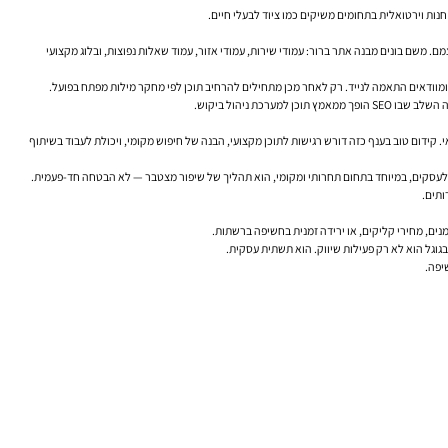
חנות וירטואלית בתחומים משיקים כמו ציוד לבעלי חיים.
ם. משם בונים מבנה אתר ברור: עמודי שירות, עמודי אזור, עמוד שאלות נפוצות, ובלוג מקצועי
 ניהול ביקוש.
 השאלה הנכונה היא לא רק מי יודע SEO, אלא מי מבין את הקשר בין חיפוש, אמון ושירות רפואי. קידום טוב בענף כזה דורש רגישות לתוכן מקצועי, הבנה של חיפוש מקומי, ויכולת לעבוד בשיתוף
ני לעסקים, במיוחד בתחום תחרותי ומקומי, הוא תהליך של שיפור מצטבר — לא הבטחה חד-פעמית.
ותים.
מנים, מחירי קליקים, או ירידה זמנית בחשיפה ברשתות.
בגוגל הוא לא רק פעילות שיווק. הוא תשתית עסקית.
יפה.