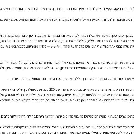
בר בין הביקוש הקיים בשוק לבין המרפאה הנכונה, בזמן הנכון, עם המסר הנכון. עבור וטרינרים, המשמ
, האם המבנה שלו ברור, האם יש התאמה לחיפוש מקומי, האם המידע אמין, האם המשתמש מוצא תשובה מייד
במשך ימים, כאן החלטות מתקבלות מהר. לעיתים מדובר בצורך שגרתי, כמו חיסון או בדיקה תקופתית, ולעי
צורה בולטת, לא מציג מידע מלא, או לא מותאם לנייד, הגולש יעבור למתחרה בתוך שניות. בעולם כזה, ל
גוגל עצמה מדגישה לאורך השנים את חשיבות השילוב בין רלוונטיות, איכות תוכן וחוויית 
א פחות: מה יקרה כשהגולש כבר יראה אתכם בתוצאות? האם הכותרת תגרום לו להקליק? האם תיאור העמוד
וגמה, מרפאה שמקדמת עמוד על “וטרינר חירום” צריכה לא רק להשתמש בביטוי הנכון, אלא גם להציג שעות פעילות, מספר
 לענות טוב יותר על הצורך, ייהנה בדרך כלל גם מחשיפה טובה יותר וגם מאחוזי המרה טובים יותר.
 האם יש היררכיה הגיונית של עמודים, האם קיימים קישורים פנימיים שמובילים את הגולש והסורק של גו
צרים תנועה איכותית הם לעיתים קרובות מדויקים יותר: “וטרינר חירום בחולון”, “חיסון לגור כלבים”, “נ
ים על “טיפול בחיות מחמד”, יוצרים עמודים ותכנים שעונים על שאלות ספציפיות של לקוחות. זו דרך טוב
אילו להשוואת מחירים, ואילו לבניית אמון. אתר שמבדיל בין סוגי הכוונות האלו ייראה הרבה יותר מדויק 