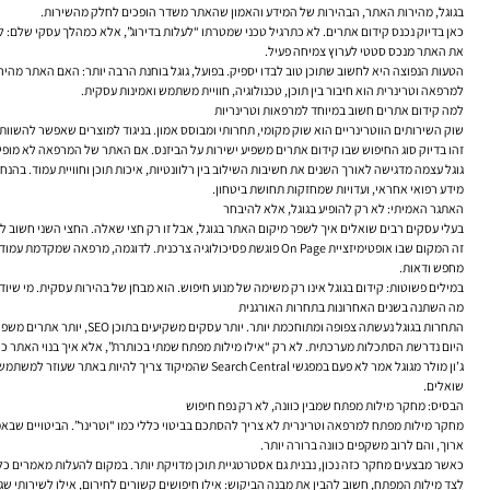
בגוגל, מהירות האתר, הבהירות של המידע והאמון שהאתר משדר הופכים לחלק מהשירות.
כאן בדיוק נכנס קידום אתרים. לא כתרגיל טכני שמטרתו “לעלות בדירוג”, אלא כמהלך עסקי שלם: לח
את האתר מנכס סטטי לערוץ צמיחה פעיל.
הטעות הנפוצה היא לחשוב שתוכן טוב לבדו יספיק. בפועל, גוגל בוחנת הרבה יותר: האם האתר מהיר
למרפאה וטרינרית הוא חיבור בין תוכן, טכנולוגיה, חוויית משתמש ואמינות עסקית.
למה קידום אתרים חשוב במיוחד למרפאות וטרינריות
שוק השירותים הווטרינריים הוא שוק מקומי, תחרותי ומבוסס אמון. בניגוד למוצרים שאפשר להשוות 
זהו בדיוק סוג החיפוש שבו
קידום אתרים
משפיע ישירות על הביזנס. אם האתר של המרפאה לא מופיע ב
מידע רפואי אחראי, ועדויות שמחזקות תחושת ביטחון.
האתגר האמיתי: לא רק להופיע בגוגל, אלא להיבחר
בעלי עסקים רבים שואלים איך לשפר מיקום האתר בגוגל, אבל זו רק חצי שאלה. החצי השני חשוב ל
זה המקום שבו אופטימיזציית On Page פוגשת פסיכולוגיה צרכנית. לד
מחפש ודאות.
במילים פשוטות: קידום בגוגל אינו רק משימה של מנוע חיפוש. הוא מבחן של בהירות עסקית. מי שיודע
מה השתנה בשנים האחרונות בתחרות האורגנית
התחרות בגוגל נעשתה צפופה ומתוחכמת יותר. יותר עסקים משקיעים בתוכן SEO, יותר אתרים משפרים מהירות אתר, ויותר שווקים מקומיים מבינים את הערך של SEO טכני ושל ניהול נכון של פרופיל העסק בגוגל. לכן, מאמר אחד טוב או עמוד שירות בסיסי כבר לא מספיקים ברוב המקרים.
היום נדרשת הסתכלות מערכתית. לא רק “אילו מילות מפתח שמתי בכותרת”, אלא איך בנוי האתר כולו,
שואלים.
הבסיס: מחקר מילות מפתח שמבין כוונה, לא רק נפח חיפוש
מחקר מילות מפתח למרפאה וטרינרית לא צריך להסתכם בביטוי כללי כמו “וטרינר”. הביטויים שבאמת מיי
ארוך, והם לרוב משקפים כוונה ברורה יותר.
כאשר מבצעים מחקר כזה נכון, נבנית גם אסטרטגיית תוכן מדויקת יותר. במקום להעלות מאמרים כללי
לצד מילות המפתח, חשוב להבין את מבנה הביקוש: אילו חיפושים קשורים לחירום, אילו לשירותי שגרה, 