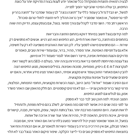
לבעיה רפואית-תזונתית ממוקדת? ככל שהאתר יודע לענות בצורה מדויקת יותר על כוונת
החיפוש, כך עולה הסיכוי שהביקור יהפוך לפנייה.
למשל, יש הבדל גדול בין עמוד כללי על “תזונה נכונה” לבין עמוד שמדבר על “תזונה בהריון
לפי טרימסטר”, או מאמר שמסביר “איך נראה תהליך ליווי תזונתי לחולי טרום-סוכרת”.
הראשון רחב מדי. השני מדבר לקהל עם צורך ממשי. בגוגל, וגם בעסק עצמו, הדיוק הזה שווה
הרבה.
למה קידום בגוגל חשוב במיוחד דווקא בתחום התזונה והבריאות
בתחומים כמו תזונה, בריאות ואורח חיים, רגע החיפוש הוא רגע רגיש. אנשים לא מחפשים רק
שירות — הם מחפשים מישהו לסמוך עליו. לכן הנראות האורגנית משפיעה לא רק על חשיפה,
אלא גם על תפיסת האמינות. אתר מסודר, מהיר, ברור, עם עמודי שירות טובים, מאמרים
מדויקים והצגת מומחיות אמינה, מייצר רושם אחר לגמרי מעמוד דל או מיושן.
גוגל עצמה מתייחסת לתחומי בריאות בזהירות גבוהה יותר. בעולם ה-SEO נהוג לקשור זאת
לעקרונות E-E-A-T: ניסיון, מומחיות, סמכות ואמינות. במילים פשוטות, מנוע החיפוש רוצה
להבין האם מאחורי התוכן עומד איש מקצוע אמיתי, האם האתר מציג מידע אחראי, והאם יש
סימנים שמעידים על אמינות עסקית ומקצועית.
זו גם הסיבה שעמוד “אודות” כתוב היטב, הצגת הכשרות מקצועיות, תחומי התמחות, המלצות,
פרטי קשר ברורים ותוכן ענייני — הם לא פרטים קוסמטיים. הם חלק מהאופן שבו האתר משדר
אמון, גם לגולש וגם למנוע החיפוש.
המצב הנוכחי: למה תוכן טוב לבד כבר לא מספק
עד לפני כמה שנים היה אפשר לפרסם כמה מאמרים, לשלב בהם מילות מפתח, ולהתחיל
לראות תנועה. היום התמונה מורכבת יותר. גוגל בוחנת הקשר, עומק, מקוריות, מבנה, קישורים
פנימיים, איכות הדפים, התאמה לנייד, מהירות אתר ועוד שורה ארוכה של אותות.
בפועל, זה אומר שמאמר מצוין יכול להישאר כמעט בלתי נראה אם האתר איטי, אם מבנה
האתר מבולגן, אם אין היררכיה ברורה בין עמודי השירות למאמרים, או אם הכותרת והתיאור
בתוצאות החיפוש לא מספיק טובים כדי לייצר הקלקה. שיפור מיקום האתר בגוגל כבר לא תלוי