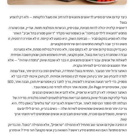
כיצד קידום אתרים מסייע לדיאטנים ותזונאים להרחיב את מעגל הלקוחות — ולא רק להופיע
בגוגל
דיאטנית קלינית יכולה להיות מצוינת, עם ניסיון, הכשרות והמלצות חמות. ועדיין, אם כשהורה
מחפש “תזונאית לילדים בחיפה” או כשספורטאי מקליד “דיאטן ספורט בתל אביב” האתר
שלה לא מופיע במקום סביר — מבחינת השוק, היא כמעט לא קיימת. זו לא אמירה דרמטית; זו
פשוט הדרך שבה לקוחות מחפשים היום שירותים מקצועיים.
כאן בדיוק נכנס
קידום אתרים
. לא כקסם טכני, ולא כתרגיל במילות מפתח, אלא כמערכת
עבודה שמחברת בין נראות בגוגל, אמון מקצועי, חוויית משתמש ותוכן שנותן תשובה אמיתית
לשאלות של אנשים. עבור דיאטנים ותזונאים, זו כבר לא שכבת שיווק “נחמדה שיהיה” — אלא
אחד המנגנונים המרכזיים לצמיחה עקבית.
האתגר גדול יותר מבעבר. התחרות בגוגל התחדדה, הגולשים הפכו בררנים יותר, וגוגל עצמה
למדה להבחין טוב יותר בין תוכן שטחי לבין מומחיות אמיתית. לכן תוכן איכותי לבדו כבר לא
מספיק. כדי לייצר תנועה אורגנית רלוונטית, צריך לחבר בין אסטרטגיית תוכן, מבנה אתר, SEO
טכני, אופטימיזציית On Page, סמכות אתר ויכולת למדוד מה באמת עובד.
האתגר האמיתי: לא רק להביא טראפיק, אלא להביא את האנשים הנכונים
בעלי קליניקות ומנהלי שיווק בתחום הבריאות נופלים לפעמים לאותה מלכודת: מדידה של
הצלחה לפי מספר הכניסות לאתר. אבל דיאטנית לא צריכה “עוד גולשים” באופן כללי. היא
צריכה יותר פניות מאנשים שמתאימים לשירות שלה — נשים בהריון, הורים לילדים עם
רגישויות, מטופלים עם סוכרת, ספורטאים חובבים או אנשים שמחפשים ליווי תזונתי ארוך
טווח.
זו הסיבה שקידום אורגני טוב מתחיל לא מהמילה “טראפיק”, אלא מהמילה “כוונה”. מה בדיוק
האדם מחפש? האם הוא מחפש מידע ראשוני? השוואה בין אנשי מקצוע? תור מיידי? או פתרון