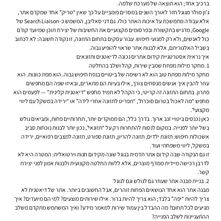
ברכיב אחד; הוא תוצאה של מערכת שלמה.
ג’ון מולר מגוגל חזר לאורך השנים במסרים פומביים על כך שאין “טריק” אחד שמקדם אתר,
אלא עבודה מתמשכת על איכות האתר כולו. גם דני סאליבן, המשמש כ-Search Liaison של
Google, מדגיש בתקשורת ובפרסומים מקצועיים את החשיבות של יצירת תוכן שמיועד קודם
כול לאנשים, ולא רק למנועי חיפוש. עבור עסקים בתחום התזונה, זו נקודה חשובה: לא לכתוב
בשביל האלגוריתם, אלא לבנות אתר שראוי להופיע גבוה.
איך נראית אסטרטגיית קידום אתרים נכונה לדיאטנים ותזונאים
1. מחקר מילות מפתח שמבין שירות, קהל ושלב בהחלטה
מחקר מילות מפתח טוב הוא לא רשימה של ביטויים בנפח חיפוש גבוה. הוא מפת כוונות. הוא
עוזר להבין איך אנשים מנסחים צורך, אילו בעיות הם מתארים, ובאיזו שפה הם מחפשים
פתרון. בתחום התזונה זה קריטי, כי הקהל לא תמיד מחפש “דיאטנית קלינית” — לפעמים הוא
מחפש “מה לאכול בטרום סוכרת”, “תפריט לתזונה אחרי לידה” או “ירידה במשקל עם ליווי
מקצועי”.
כאן נכנסים ביטויי זנב ארוך. בדרך כלל, הם ממוקדים יותר, תחרותיים פחות, ומביאים גולש
בשל יותר לפנייה. במקום לנסות להתחרות רק על “תזונאי”, נכון יותר לבנות נוכחות סביב
אשכולות חיפוש: תזונת ילדים, תזונה להריון, תזונת ספורט, תזונה למצבים רפואיים, ירידה
במשקל, ליווי משפחתי ועוד.
זו גם הנקודה שבה קידום אתר תדמית בגוגל שונה מקידום חנות וירטואלית: המטרה היא לא
לדרבן רכישה מיידית ממדף מוצרים, אלא ללוות החלטה מקצועית ולבנות אמון לפני יצירת
קשר.
2. בניית מבנה אתר שעוזר גם לגולש וגם לגוגל
מבנה אתר הוא אחד הנושאים הפחות זוהרים, אבל החשובים ביותר. אתר של דיאטנית לא
צריך להיות “יפה” בלבד; הוא צריך להיות ברור. אילו שירותים מוצעים? למי הם מיועדים? איך
מגיעים לכל תחום? מה ההבדל בין עמוד שירות למאמר מידע? ואיך המשתמש מתקדם משלב
ההתעניינות לשלב הפנייה?