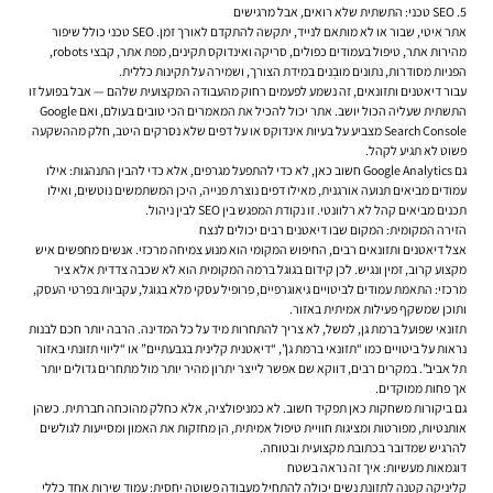
5. SEO טכני: התשתית שלא רואים, אבל מרגישים
אתר איטי, שבור או לא מותאם לנייד, יתקשה להתקדם לאורך זמן. SEO טכני כולל שיפור
מהירות אתר, טיפול בעמודים כפולים, סריקה ואינדוקס תקינים, מפת אתר, קבצי robots,
הפניות מסודרות, נתונים מובְנים במידת הצורך, ושמירה על תקינות כללית.
עבור דיאטנים ותזונאים, זה נשמע לפעמים רחוק מהעבודה המקצועית שלהם — אבל בפועל זו
התשתית שעליה הכול יושב. אתר יכול להכיל את המאמרים הכי טובים בעולם, ואם Google
Search Console מצביע על בעיות אינדוקס או על דפים שלא נסרקים היטב, חלק מההשקעה
פשוט לא תגיע לקהל.
גם Google Analytics חשוב כאן, לא כדי להתפעל מגרפים, אלא כדי להבין התנהגות: אילו
עמודים מביאים תנועה אורגנית, מאילו דפים נוצרת פנייה, היכן המשתמשים נוטשים, ואילו
תכנים מביאים קהל לא רלוונטי. זו נקודת המפגש בין SEO לבין ניהול.
הזירה המקומית: המקום שבו דיאטנים רבים יכולים לנצח
אצל דיאטנים ותזונאים רבים, החיפוש המקומי הוא מנוע צמיחה מרכזי. אנשים מחפשים איש
מקצוע קרוב, זמין ונגיש. לכן קידום בגוגל ברמה המקומית הוא לא שכבה צדדית אלא ציר
מרכזי: התאמת עמודים לביטויים גיאוגרפיים, פרופיל עסקי מלא בגוגל, עקביות בפרטי העסק,
ותוכן שמשקף פעילות אמיתית באזור.
תזונאי שפועל ברמת גן, למשל, לא צריך להתחרות מיד על כל המדינה. הרבה יותר חכם לבנות
נראות על ביטויים כמו “תזונאי ברמת גן”, “דיאטנית קלינית בגבעתיים” או “ליווי תזונתי באזור
תל אביב”. במקרים רבים, דווקא שם אפשר לייצר יתרון מהיר יותר מול מתחרים גדולים יותר
אך פחות ממוקדים.
גם ביקורות משחקות כאן תפקיד חשוב. לא כמניפולציה, אלא כחלק מהוכחה חברתית. כשהן
אותנטיות, מפורטות ומציגות חוויית טיפול אמיתית, הן מחזקות את האמון ומסייעות לגולשים
להרגיש שמדובר בכתובת מקצועית ובטוחה.
דוגמאות מעשיות: איך זה נראה בשטח
קליניקה קטנה לתזונת נשים יכולה להתחיל מעבודה פשוטה יחסית: עמוד שירות אחד כללי