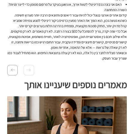
האם אני בונה נכס דיגיטלי לטווח ארוך, או נשען בעיקר על פרסום ממומן כדי לייצר פניות?
השורה התחתונה
קידום אתרים אורגני בגוגל יכול להיות עבור דיאטנים ותזונאים הרבה יותר מערוץ חשיפה.
כשהוא נעשה נכון, הוא הופך את האתר ממעין כרטיס ביקור דיגיטלי למנוע צמיחה שמביא
קהל מדויק יותר, מחזק סמכות מקצועית, ומפחית בהדרגה תלות בערוצים יקרים יותר.
אבל כדי שזה יקרה, צריך להסתכל על SEO בצורה רחבה. לא רק מאמרים. לא רק מיקומים.
אלא שילוב חכם בין אסטרטגיית תוכן, אופטימיזציה לאתר, חוויית משתמש, אמינות מקצועית,
קישורים פנימיים, קישורים חיצוניים ומדידה עקבית. עבור תחום רגיש כמו בריאות ותזונה, זו
לא רק שאלה של נראות — אלא של התאמה, אחריות ואמון.
וכשאתר מצליח לחבר בין כל אלה, הוא לא רק עולה בתוצאות החיפוש. הוא מתחיל לעבוד כמו
שצריך עבור העסק.
מאמרים נוספים שיעניינו אותך