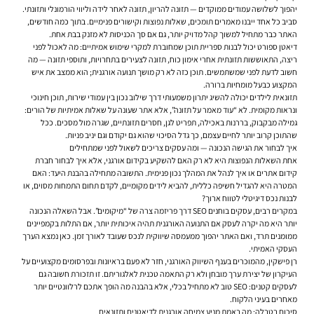
יהפוך לשלושה עמודים ממוקדים — תזונה להריון, תזונה לאחר לידה וליווי הורמונלי ותזונתי.
סביב כל אחד ייבנו מאמרים תומכים, שאלות נפוצות וקישורים פנימיים. בתוך כמה חודשים,
האתר כבר מתחיל למשוך קהל מדויק יותר, גם אם סך הכניסות לא מזנק בבת אחת.
דיאטן ספורט יכול לבנות ספריית תוכן שמחוברת למקרי שימוש אמיתיים: מה לאכול לפני
ריצה, התאוששות תזונתית אחרי אימון כוח, תזונה לצעירים בתחרויות, ותוספי תזונה — מה
חשוב לדעת לפני שמשתמשים. תוכן כזה לא רק מושך תנועה אורגנית; הוא ממצב את איש
המקצוע כבעל מומחיות ברורה.
תזונאית לילדים יכולה להשיג יתרון משמעותי דרך שילוב נכון בין עמודי שירות, תוכן חינוכי
ונראות מקומית. לא “עוד מאמר על תזונה”, אלא אתר שעונה על שאלות אמיתיות של הורים:
גמילה מבקבוק, בררנות באכילה, תפריט לגן, חסרים תזונתיים, שגרה מול מסכים. ככל
שהתוכן קרוב יותר לחיים עצמם, כך גדל הסיכוי שהוא גם יקודם וגם יניב פניות.
איך לבחור את הגישה הנכונה — ומה עסקים צריכים לשאול לפני שמתחילים
אחת השאלות הנפוצות היא לא רק האם להשקיע בקידום אורגני, אלא איך לבחור חברת
קידום אתרים או איך לנהל את המהלך נכון פנימית. התשובה מתחילה בהבנת היעד: האם
המטרה היא להגדיל חשיפה כללית, להביא לידים מקומיים, לקדם תחום התמחות מסוים, או
לבנות נכס דיגיטלי לטווח ארוך?
במקרים רבים, עסקים בוחנים SEO דרך פריזמה צרה של “מיקומים”. אבל השאלה הנכונה
יותר היא מה יקרה לעסק אם התנועה האורגנית תהיה איכותית יותר, אם התלות בקמפיינים
ממומנים תרד, ואם האתר יהפוך ממעמסה שיווקית לנכס שעובד לאורך זמן. כאן נמצא הערך
העסקי האמיתי.
רן פישקין, מהמוכרים בענף השיווק האורגני, חזר לא פעם בראיונות ובפרסומים מקצועיים על
העיקרון של יצירת ערך מובחן ולא רק התאמה טכנית לאלגוריתם. זו תזכורת חשובה גם
לעסקים קטנים: SEO טוב לא מתחיל בכלי, אלא בהבנה מה הופך אתכם לרלוונטיים יותר
מאחרים בעיני הלקוח.
סיכום בטבלה: מה באמת מניע צמיחה אורגנית לדיאטנים ותזונאים