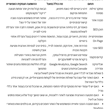
תחום
מה כולל בפועל
ההשפעה העסקית האפשרית
מחקר מילות
זיהוי ביטויים לפי כוונת חיפוש,
הבאת קהל מדויק יותר ופחות תנועה
מפתח
התמחות ומיקום
“ריקה” מקונטקסט
עמודי שירות ברורים, היררכיה נכונה,
שיפור חוויית משתמש והבנה טובה
מבנה אתר
קישורים פנימיים
יותר של האתר על ידי גוגל
מאמרים, דפי נחיתה אורגניים ותשובות
בניית אמון, חשיפה רחבה יותר והגדלת
תוכן SEO
לשאלות נפוצות
סיכוי לפנייה
אופטימיזציית
כותרות, תיאורים, מבנה עמוד, התאמת
שיפור דירוגים בגוגל והגדלת אחוזי
On Page
ביטויים
הקלקה
מהירות אתר, אינדוקס, התאמה לנייד,
בסיס יציב לצמיחה אורגנית ומניעת
SEO טכני
תקינות טכנית
אובדן חשיפה
עמודים גיאוגרפיים, פרופיל עסקי,
חיזוק הנראות באזורי הפעילות
קידום מקומי
ביקורות ופרטי NAP עקביים
והגדלת פניות רלוונטיות
אנליטיקה
Google Analytics, Google Search
קבלת החלטות מבוססת נתונים ושיפור
ומדידה
Console וניתוח ביצועים
מתמשך
5 שאלות שכדאי לכל דיאטן, תזונאית או מנהל שיווק לשאול עכשיו
האם האתר שלי עונה על שאלות אמיתיות של לקוחות פוטנציאליים, או רק מציג מידע
כללי על השירות?
האם יש לי עמודי שירות ממוקדים לפי תחומי התמחות, או שהכול מרוכז בעמוד אחד כללי
מדי?
האם התנועה האורגנית שמגיעה לאתר רלוונטית, או שאני מושך קהל שלא באמת מחפש
טיפול או ליווי?
האם המבנה הטכני וחוויית המשתמש של האתר תומכים בקידום, או בולמים אותו מאחורי
הקלעים?