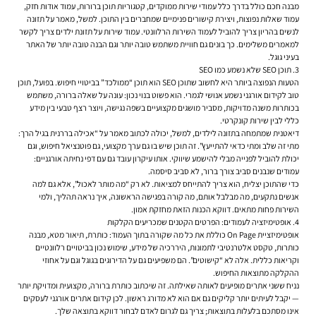
מבנה חכם כולל בדרך כלל עמודי שירות ממוקדים, קטגוריות תוכן ברורות, עמוד אודות חזק,
עמוד שאלות נפוצות, ויצירת קישורים פנימיים שמחברים בין התוכן. למשל, מאמר על תזונה
לנשים בהריון צריך להוביל לעמוד השירות הרלוונטי. עמוד שירות על תזונת ילדים צריך לקשר
למאמרים משלימים. כך בונים גם חוויית משתמש טובה יותר וגם הבנה טובה יותר של האתר
בעיני גוגל.
3. תוכן SEO שלא נשמע כמו SEO
הטעות הנפוצה ביותר היא לחשוב שתוכן SEO הוא תוכן “ממולכד” בביטויי חיפוש. בפועל, תוכן
טוב לקידום אורגני נשמע אנושי לגמרי. הוא פשוט בנוי נכון: עונה על שאלה ברורה, משתמש
בכותרות משנה מדויקות, מסביר מושגים מקצועיים בשפה נגישה, ויוצר רצף טבעי בין מידע
כללי לבין שירות קונקרטי.
דיאטנית שמתמחה בתזונה לילדים, למשל, יכולה לכתוב מאמר על “אכילה בררנית בגיל הרך:
מתי זה שלב ומתי כדאי להתייעץ”. זה תוכן שיש בו גם ערך מקצועי, גם פוטנציאל חיפוש, וגם
יכולת להוביל לפנייה מבלי להישמע שיווקי. אותו עיקרון עובד גם עם דפי נחיתה אורגניים:
עמודים שנבנים סביב צורך ברור, לא סביב סיסמה.
כדי שהתוכן יצליח, הוא צריך להתייחס למציאות. לא רק “מה מותר לאכול”, אלא גם למה
אנשים נתקעים, מה מבלבל אותם, מה קורה בפגישה הראשונה, איך נראה תהליך, ולמי
השירות פחות מתאים. דווקא הכנות הזאת מחזקת אמון.
4. אופטימיזציה לעמודים: הפרטים הקטנים שמכריעים הקלקות
אופטימיזציית On Page כוללת את כל מה שקורה בתוך העמוד: כותרת, תיאור מטא, מבנה
כותרות, טקסט אלטרנטיבי לתמונות, היררכיה של מידע, שימוש נכון בביטויים רלוונטיים
וקריאות כללית. אלה לא “קישוטים”. הם משפיעים גם על הדירוגים בגוגל וגם על אחוזי
ההקלקה מתוצאות החיפוש.
נניח ששני אתרים מופיעים לאותה שאילתה. זה שיכתוב כותרת ברורה, מקצועית ומדויקת יותר
— יקבל לעיתים יותר קליקים גם אם הוא לא מדורג ראשון. לכן קידום אתרים אורגני לעסקים
אינו מסתכם בלעלות בתוצאות; צריך גם לגרום לאדם לבחור דווקא בתוצאה שלך.