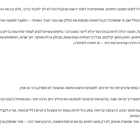
הל רלוונטי ממנועי החיפוש. אופטימיזציה לאתר דואגת שהקהל הזה לא ילך לאיבוד בדרך, אלא יבין את הה
ר להתחיל שם. מי שמסתכל רק על חשיפה מפספס את החלק שבו נוצר הערך האמיתי — המעבר מתנועה אורג
, תנועה יכולה להיות גבוהה ועדיין לא לייצר כמעט דבר. גולשים עשויים להגיע לעמוד שלא עונה בדיוק 
יפוש, התוכן מושך קליקים, אבל דף הנחיתה עצמו עמוס, מבולגן או לא ממוקד. תוך שניות, המשתמש עוז
רו וידברו עם איש המכירות — או ימשיכו למתחרה.
 טופס שדורש יותר מדי פרטים. לפעמים זו פשוט תחושה שהעמוד לא מספיק ברור או אמין.
ם המסר הנכון. זו הבחנה קריטית. עסק יכול להיות בעמוד הראשון על ביטויים כלליים מאוד, ועדיין לקב
כותיות.
ת אתר שמשרת אנשים, לא רק מנועי חיפוש. גם אם הניסוח משתנה, הרעיון נשאר זהה — אתר שמספק ערך בר