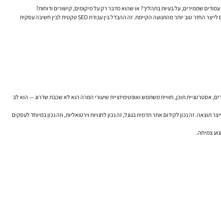
עמודים שממירים, על בעיות בתהליך? או שהוא מדבר רק על מיקומים, קישורים ודוחות?
חברת קידום אתרים רצינית לא תבטיח תוצאה קסומה, אלא תבנה תהליך. היא תבדוק אילו עמודים כדאי לקדם, אילו מסרים דורשים חידוד, איך נראה החיפוש בפועל, מה קורה במובייל, ואילו שיפורים יכולים לייצר החזר טוב יותר מהתנועה הקיימת. זה ההבדל בין עבודת SEO טקטית לבין חשיבה עסקית
רים, אסטרטגיית תוכן, חוויית משתמש ואופטימיזציית שיעורי המרה הוא לא שכבת שדרוג — הוא לב
וצאה. זה נכון לקידום אתר תדמית בגוגל, זה נכון לחנויות וירטואליות, וזה נכון במיוחד לעסקים
נוע צמיחה.