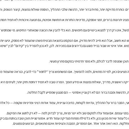
: כותרת מדויקת יותר, פתיח ברור יותר, הדגשת שלבי התהליך, הוספת שאלות נפוצות, קיצור הטופס, 
א מציג יתרונות ברורים, זמני אספקה, מדיניות החזרות או תחושת אמינות, גם תנועה איכותית לא תמיד תסת
 מפתח, למשל, אינו רק דרך למצוא ביטויים עם חיפושים. הוא כלי להבין את הכוונה שמאחורי החיפוש. מי שמ
ב, אבל הוא חייב להיות מדויק. אם הטקסט בתוצאה מבטיח משהו שהעמוד לא מספק, יגיעו יותר קליקים — אבל גם
א תוכן שמנסה לדבר לכולם, ולא מסר תדמיתי במקום פתרון מעשי.
מציעים כאן, למי זה מתאים, ולמה להמשיך. אם המשתמש צריך “לחפור” כדי להבין, כנראה שהעמוד מא
יקה ראשונית, מדריך, שאלות נפוצות או מידע תומך. המרה טובה לא תמיד דוחפת חזק יותר; לעיתים היא 
 הדגשות ומבנה ברור הם לא רק עניין אסתטי — הם מנגנון שמסייע לקבל החלטה.
פני עצמם. אם עמוד עלה למקום טוב ולא ייצר פניות, צריך לבדוק למה — לא רק לחגוג את המיקום.
כל עמוד שירות מכוון נכון, ולא כל מילת מפתח מצדיקה עמוד חדש. אסטרטגיית תוכן טובה בוחנת גם ביק