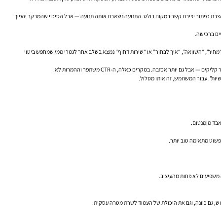
והצבת כפתור יצירת קשר במקום בולט. התנועה נשארת אותה תנועה — אבל הסיכוי שהמבקר יהפוך
יים ברכישה.
חפש “מחיר”, “השוואה”, “איך לבחור” או “שירות דחוף” נמצא בשלב אחר לגמרי ממי שמחפש ביטוי
 יותר אכזבה. במקרים כאלה, ה-CTR משתפר וההמרות לא.
בד מומנטום.
פשוט מתאימה טוב יותר.
וש, גם כוונה, וגם את היכולת של העמוד לשרת מטרה עסקית.