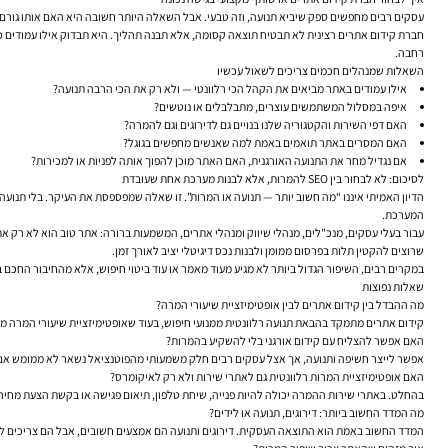
עסקים רבים מחפשים ספק שיביא תנועה, וזה טבעי. אבל השאלה היותר חשובה היא האם אותו גורם יו
רחבה.
השאלות שמנהלים חכמים צריכים לשאול עכשיו
אילו עמודים באתר מביאים את הקהל הכי רלוונטי — ולא רק את הכי הרבה תנועה?
איפה במסלול המשתמשים עוצרים, מתבלבלים או נוטשים?
האם דפי השירות והקטגוריה שלנו בנויים גם לדירוגים וגם להמרה?
האם המסרים באתר תואמים באמת למה שאנשים מחפשים בגוגל?
אם נגדיל מחר את התנועה האורגנית, האם האתר מוכן להפוך אותה לפניות או למכירות?
לסיכום: לא לבחור בין SEO להמרות, אלא לבנות מערכת אחת שעובדת
הדיון האמיתי איננו “מה חשוב יותר — תנועה או המרות”. זו שאלה שמפספסת את העיקר. בלי תנועה 
המערכת.
עבור בעלי עסקים, מנכ"לים, מנהלי שיווק ומנהלי אתרים, המשמעות ברורה: אתר טוב הוא לא רק אתר 
שרוצים להקטין תלות בפרסום ממומן ולבנות נכס דיגיטלי יציב לאורך זמן.
במקרים רבים, השיפור הגדול ביותר לא מגיע מעוד מאמר או עוד ביטוי חיפוש, אלא מהחיבור החכם בי
שאלות נפוצות
מה ההבדל בין קידום אתרים לבין אופטימיזציית שיעורי המרה?
קידום אתרים מתמקד בהבאת תנועה רלוונטית ממנועי חיפוש, בעוד שאופטימיזציית שיעורי המרה 
האם אפשר להצליח עם קידום אורגני בלי להשקיע בהמרות?
אפשר לייצר חשיפה ותנועה, אך אצל עסקים רבים חלק משמעותי מהפוטנציאל נשאר לא ממומש אם האתר
האם אופטימיזציית המרות רלוונטית גם לאתרי שירות ולא רק לאיקומרס?
בהחלט. באתרי שירות ההמרה יכולה להיות פנייה, שיחת טלפון, תיאום פגישה או בקשת הצעת מחיר. 
מה המדד החשוב ביותר: דירוגים, תנועה או לידים?
המדד החשוב באמת הוא התוצאה העסקית. דירוגים ותנועה הם אמצעים חשובים, אבל הם צריכים להת