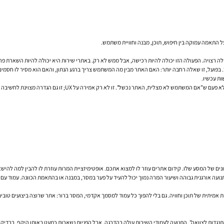
על התאמה עמוקה בין חיפוש, תוכן, מבנה וחוויית משתמש.
ר. בפועל, זו שאלה רחבה יותר: האם האתר מבין מה המשתמש צריך ברגע הנתון, והאם הוא מסיר לו חס
ות עכשיו.
ם של המסע שלו. קידום אתרים עוזר לו למצוא אתכם. אופטימיזציית המרות עוזרת לו להבין למה להישא
 חכמה. עמוד עם תנועה אורגנית גבוהה ושיעור המרה נמוך יכול להעיד על פער במסר, במבנה או בהתאמת הכוונה. 
ות של אמינות, מומחיות ואיכות אמיתית של תוכן וחוויה. גם בלי להפוך כל עמוד למסמך אקדמי, המסר ברור: אתר שרוצה ב
או “התנגדות לצוואה”. התנועה לעמודי השירות עולה בהדרגה, אבל הפניות נשארות כמעט באותו היקף. ב