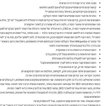
מבנה אתר ברור עם היררכיה הגיונית
קישורים פנימיים שמסייעים גם לגולש וגם למנוע החיפוש
ביצועים טכניים תקינים, במיוחד במהירות ובמובייל
כותרות ותיאורי מטא שמסייעים לשפר אחוזי הקלקה
כשעושים את זה נכון, קידום אתר תדמית בגוגל או קידום חנות וירטואלית לא נשען על “טריק”, אלא 
מהי אופטימיזציית שיעורי המרה, ולמה היא לא שמורה רק לאתרי איקומרס
אופטימיזציית שיעורי המרה, או CRO, היא תהליך של שיפור היכולת של האתר להפוך מבקרים לפעולה רצויה. הפעולה הזו יכולה להיות רכישה, אבל ממש לא רק. באתרי שירות היא יכולה להיות השארת פרטים, שיחת טלפון, בקשת הצעת מחיר, קביעת פגישה, הורדת קטלוג או הרשמה לניוזלטר.
הטעות הנפוצה היא לחשוב שהמרה היא עניין עיצובי בלבד — צבע כפתור, גודל טופס או מיקום באנ
החברה”. הוא רוצה לדעת אם הגעתו למקום הנכון, מה מציעים לו, למה לסמוך עליכם, ומה צריך לעש
פדי צמיגר מ-Wikipedia ואחד הקולות המוכרים בתחום חוויית המשתמש, ניסח זאת היטב כשאמר לא פעם ש”אם המשתמש לא מצליח, האתר נכשל”. זו לא רק אמירה על UX; זו גם הגדרה מצוינת לחשיבה על המרות.
מה בדרך כלל בודקים בתהליך אופטימיזציה לאתר
האם הכותרת הראשית ברורה וממוקדת
האם יש התאמה בין החיפוש בגוגל לבין התוכן בדף
האם הקריאה לפעולה בולטת ולא מעורפלת
האם הטופס קצר והגיוני ביחס לערך שהמשתמש מקבל
האם העמוד סריק, קריא ונוח גם בנייד
האם מוצגים סימני אמון כמו ניסיון, לקוחות, המלצות או הסברים מקצועיים
החיבור הקריטי: איך קידום אתרים ואופטימיזציית המרות מזינים זה את זה
הסיבה שהשילוב הזה כל כך חזק היא פשוטה: שני התחומים עוסקים באותו משתמש, רק בשלבים שוני
כאשר בוחנים נתוני SEO יחד עם נתוני התנהגות באתר, התמונה נעשית הרבה יותר
אחרות, נתוני המרות עוזרים לתעדף SEO, ונתוני SEO עוזרים להבין איפה כדאי לשפר המרות.
לילי ריי, מהשמות המוכרים בעולם ה-SEO, מדברת לא פעם על החשיב
המשתמש עצמו.
דוגמה מעשית: אתר שירותים שמביא תנועה, אבל לא מספיק פניות
נניח שמשרד עורכי דין משקיע בקידום אתרים אורגני בגוגל עבור ביטויים כמו “עורך דין ירושה” 