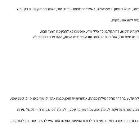
צעה, ירגיש ביטחון ויבצע פעולה. כששני התחומים עובדים יחד, האתר מפסיק להיות רק ערוץ
נית לתוצאה עסקית.
על מה שחיפשו, להיתקל במסר כללי מדי, או פשוט לא להבין מה הצעד הבא.
ב. מבחינת גוגל, אולי הייתה הופעה טובה. מבחינת העסק, ההזדמנות התפספסה.
מי שעדיין חושב שקידום אתרים הוא רק “להכניס מילות מפתח” או “להביא קישורים”, מסתכל על התחום דרך מראה ישנה. קידום אתרים אורגני לעסקים הוא תהליך רחב הרבה יותר: הוא מתחיל בהבנת קהל היעד, עובר דרך מחקר מילות מפתח, אסטרטגיית תוכן, מבנה אתר, קישורים פנימיים, SEO טכני,
ל תנועה פחות מדויקת. לעומת זאת, עמוד ממוקד שמכוון לכוונת חיפוש ברורה — למשל שירות
ור, חוויה טובה ותשובה אמיתית לכוונת החיפוש, הוא גם אתר שיש לו סיכוי טוב יותר להתקדם.