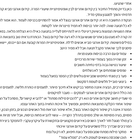
אחרי שהגיעו.
כאן בדיוק מתחיל החיבור בין
קידום אתרים
לבין אופטימיזציית שיעורי המרה. קידום אורגני מביא ק
תדמיתי והופך למנגנון עסקי מדיד.
הנקודה החשובה היא זו: קידום אתרים אורגני בגוגל לא אמור להסתיים בכניסה לעמוד. הוא אמו
לא כל תנועה שווה: למה יותר כניסות לא תמיד מייצרות יותר לקוחות
אחת הטעויות הנפוצות בשיווק דיגיטלי היא להתייחס לעלייה בתנועה כאילו היא הצלחה מלאה. בפועל
זה קורה לא מעט גם באתרים שעשו עבודה לא רעה של קידום בגוגל. הכותרת נראית טוב בתוצאות הח
במילים פשוטות: קידום אורגני מביא אנשים לדלת. אופטימיזציית המרות קובעת אם הם ייכנסו, יישא
סימנים לכך שהאתר מקבל תנועה אבל לא ממיר היטב
עמודים עם הרבה כניסות ומעט פניות
זמן שהייה נמוך בעמודי שירות מרכזיים
שיעור נטישה גבוה בדפי נחיתה חשובים
טפסים שנפתחים אך לא נשלחים
פער בין מונחי החיפוש שמביאים גולשים לבין המסר בפועל בעמוד
ביצועי מובייל חלשים לעומת דסקטופ
באתרים רבים, הבעיה איננה מחסור בביקוש אלא חיכוך מיותר. לפעמים זו כותרת חלשה. לפעמים זה
מה כולל היום קידום אתרים אורגני לעסקים — מעבר למיקומים
שיפור אחוזי הקלקה מתוצאות החיפוש, וממשיך אל איכות החוויה בתוך האתר עצמו.
המטרה איננה רק שיפור מיקום האתר בגוגל, אלא שיפור הנראות מול האנשים הנכונים, בזמן הנכון, ע
מסוים, בעיה מסוימת או שלב מסוים בתהליך הקנייה — עשוי להביא פחות כניסות, אבל יותר פניות אי
ג'ון מולר מגוגל חזר לאורך השנים באירועים מקצועיים ובתקשורת על עיקרון עקבי: להתמקד ביציר
המרכיבים שבדרך כלל משפיעים על קידום אורגני איכותי
מחקר מילות מפתח שמבוסס על כוונת חיפוש, לא רק על נפח
תוכן שמכסה נושאים לעומק ולא רק “ממלא עמוד”