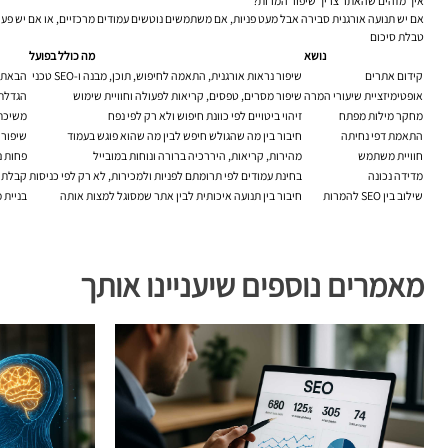
איך מזהים שהאתר צריך שיפור המרות?
אם יש תנועה אורגנית סבירה אבל מעט פניות, אם משתמשים נוטשים עמודים מרכזיים, או אם יש פער
טבלת סיכום
נושא
מה כולל בפועל
קידום אתרים
שיפור נראות אורגנית, התאמה לחיפוש, תוכן, מבנה ו-SEO טכני
הבאת ת
אופטימיזציית שיעורי המרה
שיפור מסרים, טפסים, קריאות לפעולה וחוויית שימוש
הגדלת 
מחקר מילות מפתח
זיהוי ביטויים לפי כוונת חיפוש ולא רק לפי נפח
משיכת 
התאמת דפי נחיתה
חיבור בין מה שהגולש חיפש לבין מה שהוא פוגש בעמוד
שיפור 
חוויית משתמש
מהירות, קריאות, היררכיה ברורה ונוחות במובייל
פחות נ
מדידה נכונה
בחינת עמודים לפי תרומתם לפניות ולמכירות, לא רק לפי כניסות
קבלת ה
שילוב בין SEO להמרות
חיבור בין תנועה איכותית לבין אתר שמסוגל למצות אותה
בניית מ
מאמרים נוספים שיעניינו אותך