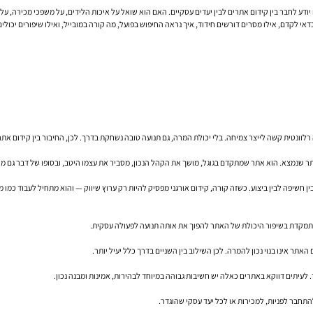
דע לחבר בין קידום אתרים לבין יעדים עסקיים. האם הוא שואל על איכות הלידים, על משפכי מכירה, על 
רלוונטית קשה לייצר צמיחה. בלי יכולת המרה, גם תנועה טובה נשחקת בדרך. לכן, החיבור בין קידום את
שנמצא. הוא אתר שמתקדם בגוגל, מושך את הקהל הנכון, מסביר את עצמו היטב, ובסופו של דבר גם מייצר ת
ן חשיפה לבין ביצוע. כשזה קורה, קידום אורגני מפסיק להיות רק ערוץ שיווק — והוא מתחיל לעבוד כמו מ
מתמקדת בשיפור היכולת של האתר להפוך את אותה תנועה לפעולה עסקית.
 אינו בנוי נכון להמרה. לכן השילוב בין השניים בדרך כלל יעיל יותר.
לעיתים דווקא באתרים כאלה יש חשיבות גבוהה במיוחד לבהירות, אמינות ומבנה נכון.
חבר לפניות, למכירות או לכל יעד עסקי שהוגדר.