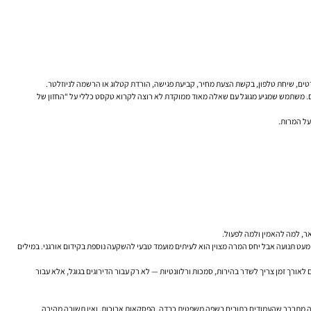
מים. משתמש שמגיע מגוגל עם שאלה מאוד ממוקדת לא רוצה לקרוא טקסט כללי על “החזון של
ר, למה להאמין ולמה לפעול.
עמוד עם מעט תנועה אבל יחס המרה מצוין הוא לעיתים מועמד טבעי להשקעה נוספת בקידום אורגני. במילים
יצועים טובים לאורך זמן צריך לשדר בהירות, סמכות ורלוונטיות — לא רק עבור הדירוגים בגוגל, אלא עבור
בדיקה מתברר שהעמודים כתובים בשפה משפטית כבדה, הפסקאות ארוכות, ואין תשובה מהירה