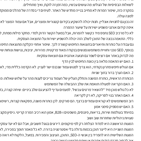
לשאלות הבסיסיות של הגולש: מה עושים עכשיו, כמה זמן זה לוקח, ואיך מתחילים.
במקרה כזה, שיפור המרות לא מחייב בנייה מחדש של האתר. לעיתים די בסדרה של מהלכים ממוקדים
לפונה עולה.
זה נכון גם לחנויות אונליין. חנות יכולה להשקיע בקידום קטגוריות ומוצרים, אבל אם עמוד המוצר ל
איפה קידום אורגני משפיע ישירות על שיעור ההמרה
לא כל מרכיב SEO נתפס מיד כקשור להמרות, אבל בפועל הקשר הדוק למדי. מחקר מילות
כללי. התאמה נכונה של התוכן לשלב הזה יכולה להשפיע ישירות על התוצאה העסקית.
גם עבודה על כותרות ותיאורים בתוצאות החיפוש קשורה לכך. שיפור אחוזי הקלקה מתוצאות החיפוש הוא חשו
בנוסף, SEO טכני וחוויית משתמש נפגשים בנקודה מאוד פרקטית: מהירות, יציבות, נגישות ונוחות שימוש. אתר איטי או שבור בנייד פוגע גם בדירוגים וגם במכירות. לכן, לא נכון להפריד בין “קידום” לבין “שימושיות”. עבור המשתמש, זה אותו מסלול.
מה לבדוק באתר אם רוצים לשפר גם תנועה אורגנית וגם תוצאות עסקיות
1. האם יש התאמה מלאה בין כוונת החיפוש לבין הדף
אם הגולש חיפש פתרון נקודתי, הוא צריך לפגוש עמוד שנכנס ישר לעניין. לא הקדמה כללית מדי, ל
2. האם הערך ברור בתוך שניות
הכותרת הראשית, כותרת המשנה והחלק העליון של העמוד צריכים לענות מהר על שלוש שאלות: מה 
3. האם הקריאה לפעולה תואמת את שלב ההבשלה של המשתמש
לא כל גולש מוכן מיד “להשאיר פרטים עכשיו”. לפעמים עדיף להציע גם שלב ביניים: שיחה קצרה, בד
4. האם האתר בנוי לסריקה, לא רק לקריאה
רוב המשתמשים לא קוראים עמודים ברצף. הם סורקים. לכן כותרות משנה, פסקאות קצרות, רשימות,
5. האם יש מספיק סימני אמון
במיוחד בעולמות שירות, בריאות, פיננסים, משפטים ו-B2B, אמון הוא רכיב המרה קריטי. ניסיון מקצועי, הסבר ברור על התהליך, עדויות לקוחות, כתיבה עניינית, עמוד אודות רציני ומדיניות שקופה — כל אלה משפיעים לא פחות מהעיצוב.
טעויות ניהוליות שחוזרות שוב ושוב
הטעות הראשונה היא למדוד הצלחה רק לפי מיקומים. דירוגים בגוגל חשובים, אבל הם לא יעד עסקי ב
הטעות השנייה היא לייצר תוכן בכמות גדולה בלי אסטרטגיה ברורה. לא כל מאמר תומך במכירה, לא 
הטעות השלישית היא להפריד בין אנשי ה-SEO, התוכן, העיצוב והמכירות. בפועל, הלקוח לא רואה מחלקות. הוא רואה אתר אחד. אם המסרים, המבנה והציפיות אינם מתואמים, הביצועים נפגעים.
איך לבחור חברת קידום אתרים או שותף מקצועי בגישה נכונה