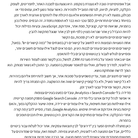
אבל אופטימיזציה טובה לא נעצרת בטקסט. היא נוגעת גם למבנה האתר, לתפריטים, לעומק
הקלקה, לתגיות, לניווט, לגרסת המובייל ולמהירות. כאשר עמוד נטען לאט, עמוס מדי או
מבולגן, נפגעת לא רק חוויית המשתמש אלא גם היכולת שלו להתקדם אורגנית לאורך זמן.
במיוחד באתרים תחרותיים, SEO טכני הוא כבר לא תוספת נחמדה. זה הבסיס. טיפול נכון
בהפניות, שגיאות סריקה, קנוניקל, מפת אתר, אינדוקס, JavaScript ובעיות כפילות יכול
להיות ההבדל בין אתר שנראה מצוין כלפי חוץ לבין אתר שגוגל מתקשה להבין.
קישורים פנימיים וחיצוניים: לא רק סמכות, גם הקשר
אחת הטעויות הנפוצות היא לחשוב על קישורים רק במונחים של “כמה קישורים יש”. בפועל,
קישורים פנימיים טובים עוזרים לבנות היגיון. הם מראים לגוגל אילו עמודים חשובים יותר,
ומסייעים לגולש לעבור בין נושאים קרובים בלי להתאמץ.
אם יש באתר מאמר על בחירת מערכת CRM, למשל, נכון לקשר ממנו לעמוד השירות
הרלוונטי, למדריך משלים, ואולי גם למאמר שעוסק בהטמעה. כך התוכן לא נשאר מנותק. הוא
הופך לרשת שמחזקת נושא.
קישורים חיצוניים, מנגד, עדיין משפיעים על סמכות אתר, אך חשוב להתייחס אליהם בזהירות.
לא כל קישור מועיל, ולא כל קמפיין קישורים שווה את ההשקעה. הקו המנחה צריך להיות
איכות, הקשר ופרופיל טבעי לאורך זמן.
מדידה: בלי Search Console ו-Analytics, עובדים כמעט בעיניים עצומות
אי אפשר לנהל קידום אורגני בלי מדידה. Google Search Console מספק תמונה קריטית:
אילו שאילתות מביאות חשיפות, על אילו עמודים יש ירידה, איפה שיעור ההקלקה נמוך, והאם
קיימות בעיות אינדוקס או חוויית שימוש. Google Analytics, מצדו, מסייע להבין מה קורה
אחרי ההקלקה: אילו עמודים מחזיקים את הקוראים, היכן נוטשים, ואילו תכנים תומכים
בהמרות.
כאן מתגלה לעיתים הפער בין “דירוגים” לבין תוצאות עסקיות. אתר יכול לעלות עבור ביטויים
כלליים, אבל אם התנועה לא רלוונטית, לא תגיע צמיחה. לעומת זאת, עמודים שמדורגים על
חיפושים ממוקדים יותר עשויים לייצר פחות תנועה, אך הרבה יותר פניות איכותיות.