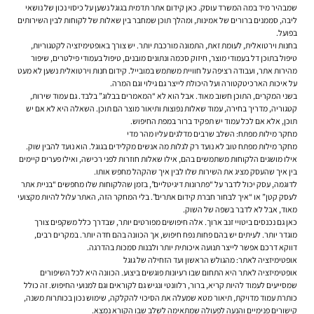
שמבהיר מיד במה המשרד עוסק. כאן קידום אתר תדמית בגוגל נשען על כיסוי נכון של נושאי
ליבה, סממנים ברורים של אמינות, ומהלך תוכן שמחבר בין שאלות של לקוחות לבין השירותים
בפועל.
בחנות וירטואלית, לעומת זאת, התמונה מורכבת יותר. יש צורך באופטימיזציה לקטגוריות,
טיפול בתוכן דל בעמודי מוצר, חיזוק סכמה ונתונים מובנים, טיפול בעמודי פילטרים, שיפור
מהירות אתר, ועבודה רציפה על חוויית משתמש במובייל. קידום חנות וירטואלית נשען לא מעט
על איכות הארכיטקטורה ועל היכולת לייצר גם גילוי וגם המרה.
בשני המקרים, התוכן חשוב מאוד. אבל הוא לא “המאמרים בבלוג” בלבד. גם עמוד שירות,
קטגוריה, מדריך בחירה, עמוד שאלות נפוצות ותיאור מוצר הם תוכן. השאלה היא לא אם יש
תוכן, אלא אם לכל עמוד יש תפקיד ברור במפת החיפוש.
מחקר מילות מפתח: השלב שרבים מדלגים עליו מהר מדי
מחקר מילות מפתח טוב לא נועד רק לגלות מה אנשים מקלידים בגוגל. הוא נועד להבין שוק.
אילו מושגים הלקוחות משתמשים בהם, אילו שאלות חוזרות לפני רכישה, ואילו פערים קיימים
בין איך שהעסק מציג את השירות שלו לבין איך שהקהל מחפש אותו.
לדוגמה, עסק יכול לדבר על “פתרונות דיגיטליים”, בזמן שהלקוחות שלו מחפשים “בניית אתר
לעסק קטן” או “איך לבחור חברת קידום אתרים”. בלי המחקר הזה, האתר עלול להיות מקצועי
מאוד, אבל לא לדבר בשפה של השוק.
כאן גם נכנסים ביטויי זנב ארוך. אלה חיפושים מפורטים יותר, שבדרך כלל משקפים צורך
מוגדר יותר. לעיתים יש בהם פחות נפח חיפוש, אך הכוונה בהם חדה יותר. במקרים רבים,
דווקא דרכם אפשר לייצר תנועה איכותית יותר ולבנות סמכות בהדרגה.
אופטימיזציה לאתר: מהגולש הראשון ועד הזחילה של גוגל
אופטימיזציה לאתר היא התחום שבו רעיונות פוגשים ביצוע. הכוונה היא לכל השיפורים
שמסייעים לעמוד להיות קריא, ברור, רלוונטי ונגיש גם לקוראים וגם למנועי החיפוש. זה כולל
כותרת עמוד מדויקת, תיאור מטא שמעלה את הסיכוי להקלקה, שימוש נכון בכותרות משנה,
קישורים פנימיים והנעה לפעולה שמתאימה לשלב שבו הקורא נמצא.