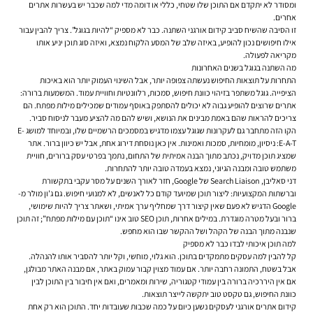
ומסודר לא יתקדם אם התוכן שלו שטחי, כללי או דומה מדי למה שכבר יש בעשרות אתרים
אחרים.
זו הסיבה שהשיח סביב קידום אורגני השתנה. כבר לא מספיק “להיות בגוגל”. צריך להבין עבור
אילו חיפושים נכון להופיע, באיזה שלב של המסע הלקוח נמצא, ואיזה סוג תוכן יניע אותו
מקריאה לפעולה.
מה השתנה בגוגל בשנים האחרונות
התחרות על תוצאות החיפוש נעשתה צפופה יותר, אבל השינוי העמוק יותר הוא באיכות
הציפייה. גוגל משתפר בזיהוי כוונת חיפוש, סמכות, רלוונטיות וחוויית עמוד. המשמעות ברורה:
אתרים שרוצים להופיע גבוה לא יכולים להסתפק באוסף עמודים שמכילים מילות מפתח. הם
צריכים להראות שהם באמת מבינים את הנושא, ושיש להם מה להציע מעבר לניסוח סביר.
הקו הזה מתחבר גם לעקרונות שגוגל עצמו מדגיש במסמכים הרשמיים שלו, ובמיוחד למושג E-
E-A-T: ניסיון, מומחיות, סמכות ואמינות. אין כאן נוסחת דירוג אחת, אבל יש כיוון ברור. אתר
שמציג תוכן מדויק, נכתב מתוך הבנה אמיתית של התחום, נתמך בפרטי עסק ברורים, חוויית
משתמש טובה ומבנה הגיוני, נמצא בעמדה טובה יותר להתחרות.
דני סאליבן, Search Liaison של Google, חזר לאורך השנים על מסר עקבי בתקשורת
וברשתות המקצועיות: ליצור תוכן שמיועד קודם כל לאנשים, לא למנועי חיפוש. גם ג’ון מולר מ-
Google הדגיש לא פעם שאין קיצור דרך שמחליף ערך אמיתי, ושאתר צריך להיות שימושי,
ברור ובעל מטרה מוגדרת. במילים אחרות, תוכן SEO טוב אינו “תוכן עם מילות מפתח”; זה תוכן
שנבנה מתוך הבנה של הקהל ושל ההקשר שבו הוא מחפש.
למה תוכן איכותי לבדו כבר לא מספיק
קל להבין למה עסקים מתמקדים בתוכן. הוא גלוי, מוחשי, וקל יותר להסביר אותו להנהלה.
אבל בשטח, התמונה רחבה יותר. אם עמוד מצוין קבור עמוק באתר, אם מבנה האתר מבולגן,
אם אין היררכיה ברורה בין עמודי קטגוריה, שירות ומאמרים, ואם אין חיבור בין התוכן לבין
כוונת החיפוש, גם טקסט טוב יתקשה לייצר תוצאות.
קידום אתרים אורגני לעסקים נשען כיום על כמה שכבות שעובדות יחד. התוכן הוא רק אחת