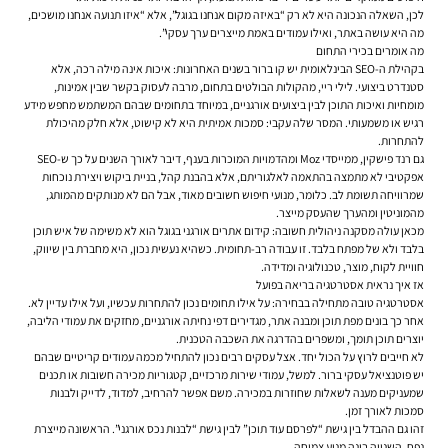
לכן, השאלה הנכונה היא לא רק “באיזה מקום אנחנו בגוגל”, אלא “איזו תנועה אנחנו מושכים,
מה היא עושה באתר, ואילו עמודים באמת מייצרים ערך עסקי”.
מה אומרים בכירי התחום
בקהילת ה-SEO הבינלאומית יש קו ברור בשנים האחרונות: איכות אינה מילה רכה, אלא
סטנדרט ביצועי. לילי ריי, מהקולות הבולטים בתחום, מרבה לעסוק בקשר שבין אמינות,
מומחיות ואיכות התוכן לבין ביצועים אורגניים, במיוחד בתחומים שבהם המשתמש מחפש מידע
רגיש או משמעותי. המסר שלה עקבי: סמכות אמיתית היא לא קישוט, אלא חלק מהיכולת
להתחרות.
גם רנד פישקין, ממייסדי Moz ומהדמויות המוכרות בענף, דיבר לאורך השנים על כך ש-SEO
אפקטיבי לא מתמצה בהתאמה לאלגוריתם, אלא בהבנת קהל, בניית ביקוש ויצירת נוכחות
שמרוויחה תשומת לב. כלומר, מנועי חיפוש חשובים מאוד, אבל הם לא מנותקים מהמותג,
מהמוניטין ומהערך שהעסק מייצר.
מכאן עולה מסקנה ניהולית חשובה: קידום אתרים אורגני בגוגל הוא לא משימה של איש תוכן
בלבד ולא של מפתח בלבד. זו עבודה רב-תחומית. כשהיא נעשית נכון, היא מחברת בין שיווק,
חוויית לקוח, מוצר, טכנולוגיה ומדידה.
אז איך נראית אסטרטגיה בריאה בפועל
אסטרטגיה טובה מתחילה בבחירה: על אילו תחומים נכון להתחרות עכשיו, ועל אילו עדיין לא.
אחר כך בונים מפת תוכן ומבנה אתר, מגדירים דפי נחיתה אורגניים, מחזקים את עמודי הליבה,
יוצרים תוכן תומך, ומשפרים בהדרגה את השכבה הטכנית.
לא חייבים לרוץ על הכול יחד. אצל עסקים רבים נכון להתחיל מכמה עמודים קריטיים שבהם
יש פוטנציאל עסקי ברור. למשל, עמודי שירות מרכזיים, קטגוריות מכירה חשובות או תכנים
שמעניקים מענה לשאלות שחוזרות במכירה. משם אפשר להרחיב, למדוד, לדייק ולבנות
סמכות לאורך זמן.
זהו גם ההבדל בין גישת “לפרסם עוד תוכן” לבין גישת “לבנות נכס אורגני”. הראשונה מייצרת
נפח. השנייה בונה מנוע צמיחה.