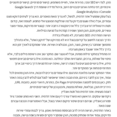
מהן. לצדו יש SEO טכני, מהירות אתר, חוויית משתמש, קישורים פנימיים, קישורים חיצוניים
איכותיים, דפי נחיתה אורגניים בנויים היטב, וניהול מדידה שוטפת דרך Google Search
Console ו-Google Analytics.
בעל עסק שמפעיל אתר תדמית, למשל, לא צריך מאות מאמרים. הוא צריך לעיתים דווקא מעט
עמודים, אבל כאלה שעונים בדיוק על מה שהלקוח הפוטנציאלי מחפש. לעומת זאת, קידום
חנות וירטואלית דורש בדרך כלל ארכיטקטורה רחבה יותר: קטגוריות מדויקות, עמודי מוצר
עשירים, סינון חכם, תוכן תומך ושמירה קפדנית על מניעת כפילויות.
הגישה המודרנית: SEO כמערכת, לא כפעולה בודדת
הדרך הנכונה לחשוב על קידום בגוגל היא לא כפרויקט של “תיקון האתר”, אלא כתהליך
מתמשך שמחבר בין שיווק, מוצר, תוכן, טכנולוגיה ושירות. אתר שמתקדם לאורך זמן הוא
בדרך כלל אתר שעובד באופן מערכתי.
זה מתחיל במחקר מילות מפתח, אבל לא נעצר שם. מחקר טוב אינו רשימת מילים בלבד, אלא
מיפוי של שאלות, צרכים, התנגדויות ושלבי החלטה. הוא מזהה אילו ביטויים מביאים חיפושי
מידע, אילו ביטויים מצביעים על כוונת רכישה, ואיפה יש הזדמנויות דרך ביטויי זנב ארוך
תחרותיים פחות אך ממוקדים יותר.
אחרי המחקר מגיעה מלאכת התרגום: אילו עמודים צריכים להיבנות, איזה תוכן מתאים לכל
עמוד, איך נכון לחבר ביניהם, ומהו מבנה האתר שיאפשר לגוגל וגם לגולש להבין במה האתר
חזק. כאן נכנסים לתמונה אופטימיזציית On Page, כותרות, תיאורי מטא, כתובות URL,
היררכיית תוכן, טבלאות, שאלות נפוצות, ותכנון נכון של קישורים פנימיים.
דוגמה מעשית: אתר תדמית מול חנות אונליין
ניקח שני עסקים. הראשון הוא משרד עורכי דין עם אתר תדמית. השני הוא מותג שמוכר ציוד
ספורט באונליין. שניהם רוצים שיפור מיקום האתר בגוגל, אבל האסטרטגיה הנכונה עבורם
שונה מאוד.
באתר התדמית, הגישה תהיה לרוב מבוססת מומחיות ואמון. צריך לבנות עמודי שירות
מדויקים, עמוד אודות שמחזק סמכות, תוכן שמסביר מקרים וסוגיות בשפה נגישה, ומבנה