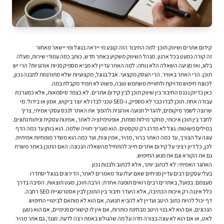
קידום אתרים ושיווק תוכן: למה החיבור הזה קובע מי ייראה בגוגל ומי יישאר מאחור
זה קורה כמעט בכל ארגון. מנהל השיווק משקיע באתר חדש, כותב כמה עמודי שירות, מעלה
בלוג, ואז מגיעה השאלה הלא נוחה: למה האתר עדיין לא מביא מספיק פניות אורגניות? הרי יש
תוכן. הרי האתר באוויר. הרי העסק מקצועי. אבל בגוגל, מקצועיות שלא מתורגמת למבנה נכון,
לכוונת חיפוש מדויקת ולחוויית משתמש טובה, פשוט לא תמיד מקבלת במה.
כאן בדיוק נכנס החיבור בין שיווק תוכן לבין קידום אתרים. לא כצמד סיסמאות, אלא כמערכת
עבודה אחת. תוכן לבדו כבר לא מספיק, ו-SEO טכני לבדו לא יוצר ביקוש, אמון או בידול. מי
שרוצה לשפר מיקומים, להגדיל תנועה אורגנית ולהפוך את האתר לנכס עסקי אמיתי, צריך
לחבר בין תוכן איכותי, מחקר מילות מפתח, אופטימיזציה לאתר, אמינות עסקית וניתוח נתונים.
במילים פשוטות: גוגל לא מדרג רק טקסטים. הוא מעריך חוויה שלמה. הוא בוחן עד כמה הדף
עונה על הצורך, עד כמה האתר ברור, מהיר, אמין ונוח, ועד כמה הוא משדר מומחיות אמיתית.
לכן, כל דיון רציני על
קידום אתרים
חייב להתחיל מהשאלה הנכונה: האם התוכן באתר משרת
גם את הקורא וגם את מנוע החיפוש.
האתגר האמיתי: לא לכתוב יותר, אלא לכתוב ולבנות נכון
בעלי עסקים רבים עדיין מניחים שאם יעלו עוד מאמרים לאתר, הדירוגים בגוגל יסתדרו
מעצמם. בפועל, באתרים רבים רואים תופעה אחרת: הרבה תוכן, מעט תוצאות. הסיבה בדרך
כלל איננה רק איכות הכתיבה, אלא היעדר חיבור בין התוכן לבין אסטרטגיית SEO רחבה.
דף יכול להיות כתוב היטב ועדיין לא להביא תנועה, אם הוא לא מותאם לביטויי החיפוש
הנכונים, אם הוא לא בנוי היטב מבחינת כותרות, אם אין לו קישורים פנימיים, אם הוא נטען
לאט, או אם הוא לא עונה בצורה חדה על מה שהגולש באמת רצה לדעת. מנגד, גם אתר מהיר