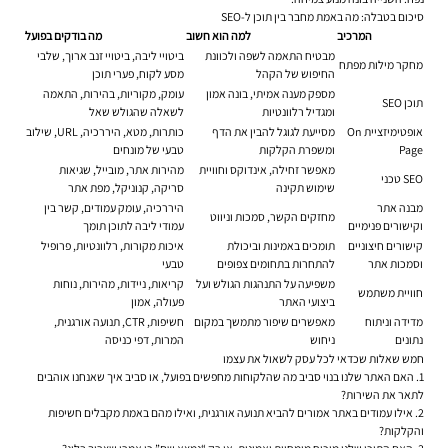
סיכום בטבלה: מה באמת מחבר בין תוכן ל-SEO
המרכיב
למה הוא חשוב
מה בודקים בפועל
מבטיח התאמה לשפה ולכוונת
ביטויי ליבה, ביטויי זנב ארוך, שלבי
מחקר מילות מפתח
החיפוש של הקהל
מסע לקוח, פערי תוכן
מספק מענה אמיתי, בונה אמון
עומק, מקוריות, בהירות, התאמה
תוכן SEO
ומגדיל רלוונטיות
לשאלה שהגולש שאל
אופטימיזציית On
מסייעת לגוגל להבין את הדף
כותרות, מטא, היררכיה, URL, שילוב
Page
ומשפרת הקלקות
טבעי של מונחים
מאפשר זחילה, אינדוקס וחוויית
מהירות אתר, מובייל, שגיאות
SEO טכני
שימוש תקינה
סריקה, קנוניקל, מפת אתר
מבנה אתר
היררכיה, עומק עמודים, קשר בין
מחזקים הקשר, סמכות וניווט
וקישורים פנימיים
עמודי ליבה לתוכן תומך
קישורים חיצוניים
תומכים באמינות וביכולת
איכות מקורות, רלוונטיות, פרופיל
וסמכות אתר
להתחרות בתחומים צפופים
טבעי
משפיעה על התנהגות הגולש ועל
קריאות, ניידות, מהירות, נוחות
חוויית משתמש
ביצועי האתר
פעולה, אמון
מדידה וניתוח
מאפשרים שיפור מתמשך במקום
חשיפות, CTR, תנועה אורגנית,
נתונים
ניחוש
המרות, דפי כניסה
חמש שאלות שכדאי לכל עסק לשאול את עצמו
האם האתר שלנו בנוי סביב מה שהלקוחות מחפשים בפועל, או סביב איך שאנחנו אוהבים
לתאר את השירות?
אילו עמודים באתר אמורים להביא תנועה אורגנית, ואילו מהם באמת מקבלים חשיפות
והקלקות?