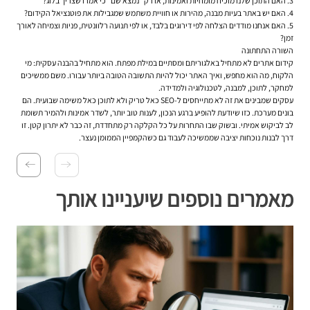
האם התוכן שלנו מוכיח מומחיות ואמינות, או רק “נמצא שם” כי אמרו שצריך בלוג?
האם יש באתר בעיות מבנה, מהירות או חוויית משתמש שמגבילות את פוטנציאל הקידום?
האם אנחנו מודדים הצלחה לפי דירוגים בלבד, או לפי תנועה רלוונטית, פניות וצמיחה לאורך
זמן?
השורה התחתונה
קידום אתרים לא מתחיל באלגוריתם ומסתיים במילת מפתח. הוא מתחיל בהבנה עסקית: מי
הלקוח, מה הוא מחפש, ואיך האתר יכול להיות התשובה הטובה ביותר עבורו. משם ממשיכים
למחקר, לתוכן, למבנה, לטכנולוגיה ולמדידה.
עסקים שמבינים את זה לא מתייחסים ל-SEO כאל טריק ולא לתוכן כאל משימה שבועית. הם
בונים מערכת. כזו שיודעת להופיע ברגע הנכון, לענות טוב יותר, לשדר אמינות ולהמיר תשומת
לב לביקוש אמיתי. ובשוק שבו התחרות על כל הקלקה רק מתחדדת, זה כבר לא יתרון קטן. זו
דרך לבנות נוכחות יציבה שממשיכה לעבוד גם כשהקמפיין הממומן נעצר.
מאמרים נוספים שיעניינו אותך