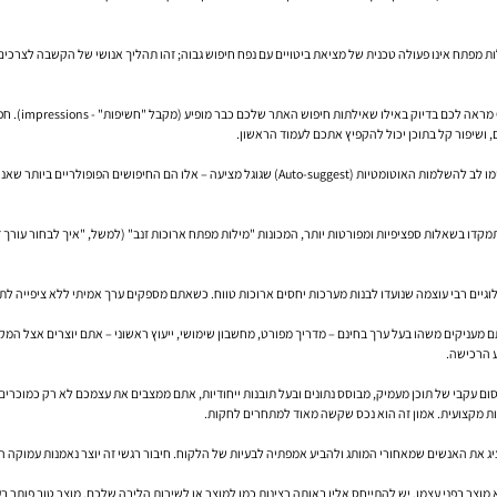
פתח אינו פעולה טכנית של מציאת ביטויים עם נפח חיפוש גבוה; זהו תהליך אנושי של הקשבה לצרכים,
זהו הכלי ה
, ושיפור קל בתוכן יכול להקפיץ אתכם לעמוד הראשון.
ולוגיים רבי עוצמה שנועדו לבנות מערכות יחסים ארוכות טווח. כשאתם מספקים ערך אמיתי ללא ציפייה לתמ
עניקים משהו בעל ערך בחינם – מדריך מפורט, מחשבון שימושי, ייעוץ ראשוני – אתם יוצרים אצל המקבל
גע הרכישה.
סום עקבי של תוכן מעמיק, מבוסס נתונים ובעל תובנות ייחודיות, אתם ממצבים את עצמכם לא רק כמוכרי
ת מקצועית. אמון זה הוא נכס שקשה מאוד למתחרים לחקות.
 להציג את האנשים שמאחורי המותג ולהביע אמפתיה לבעיות של הלקוח. חיבור רגשי זה יוצר נאמנות עמוק
א
מוצר בפני עצמו
. יש להתייחס אליו באותה רצינות כמו למוצר או לשירות הליבה שלכם. מוצר טוב פותר בע