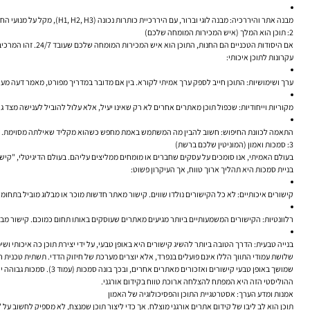
מבנה אתר והיררכיה:
מבנה לוגי וברור, עם היררכיית כותרות נכונה (H1, H2, H3), מקל על מנועי החיפוש "להבין" את נושאי העמודים השונים ואת הקשר ביניהם.
2: תוכן הוא המלך (איש המכירות המומחה שלכם)
אם היסודות הטכניים הם החנות, התוכן הוא איש המכירות המומחה שלכם שעובד 24/7. זהו המרכיב שעונה על שאלות הלקוחות, פותר את בעיותיהם, מדריך אותם ומבסס אתכם כמומחים בתחומכם. תוכן איכותי אינו מנסה "למכור" באופן ישיר; הוא שואף "לעזור" באופן כן ואמיתי.
עקרונות לתוכן איכותי:
ערך ושימושיות:
התוכן חייב לספק ערך אמיתי לקורא. בין אם מדובר במדריך מפורט, מאמר דעה מ
מקוריות וייחודיות:
שכפול תוכן מאתרים אחרים לא רק שאינו יעיל, אלא עלול להוביל לענישה מצד גוגל. התוכן הטוב ביותר מגיע מתוך המומחיות והניסיון הייחודי
התאמה לכוונת החיפוש:
חשוב להבין מה המשתמש באמת מחפש כשהוא מקליד שאילתה מסוימת. האם הו
3: סמכות ואמון (המוניטין שלכם ברשת)
בעולם האמיתי, אנו סומכים על עסקים שחברים או מומחים ממליצים עליהם. בעולם הדיגיטלי, "קישורים נכנסים" (Backlinks) – קישורים מאתרים אחרים אל האתר שלכם – הם ההמלצות הללו. הם מהווים את המדד המרכזי של גוגל
בניית סמכות היא תהליך ארוך טווח, אך העיקרון פשוט:
קישורים איכותיים:
לא כל הקישורים נולדו שווים. קישור מאתר חדשות מוכר או מבלוג מוביל בתחומכם שווה הרבה יותר 
רלוונטיות:
הקישורים המשמעותיים ביותר מגיעים מאתרים שעוסקים באותו תחום כמוכם. קישור מבלו
בנייה טבעית:
הדרך הטובה ביותר להשיג קישורים היא באופן טבעי, על ידי יצירת תוכן כה איכותי וש
ההוליסטי הזה היא המפתח להצלחה ארוכת טווח בקידום אורגני.
אמנות ומדע הערך: אסטרטגיית התוכן והפסיכולוגיה של האמון
תוכן הוא לב ליבו של קידום אתרים אורגני מוצלח. אך כדי ליצור תוכן שמנצח, לא מספיק לחשוב על