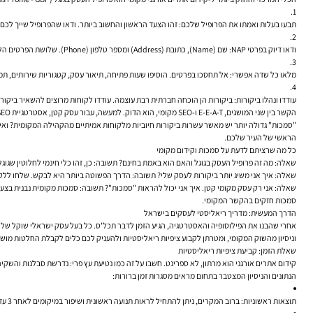
תבעו בעלות ואמתו את הפרופיל שלכם:
זהו הצעד הראשון והחשוב ביותר. ודאו שהפרופיל שייך לכם
ודאו דיוק בפרטי NAP:
שם (Name), כתובת (Address) ומספר טלפון (Phone). שלושת הפרטים הללו חייבים להיות זהים ומדויקים לחלוטין בכל מקום שבו העסק שלכם מוזכר ברשת – באתר, בפרופיל ה-GBP, ובמדריכים מקומיים אחרים. חוסר עקביות מבלבל את גוגל ופוגע בדירוג.
מלאו כל שדה אפשרי:
אל תחסכו בפרטים. הוסיפו שעות פתיחה, תיאור עסק, קטגוריות שירותים, תמונות איכותיות של
עודדו ונהלו ביקורות:
ביקורות הן הוכחה חברתית רבת עוצמה. עודדו לקוחות מרוצים להשאיר ביקור
"סמכות" גדולה יותר יש מאשר עשרות ביקורות חיוביות מלקוחות אמיתיים מהקהילה המקומית? ואי
הראשי של העיר שלכם.
כל מה שרציתם לדעת על סמכות וקידום מקומי
שאלה: מה זה פרופיל העסק בגוגל והאם הוא באמת בחינם?
תשובה:
כן, זהו כלי חינמי לחלוטין שגוגל
שאלה: איך אני משיג יותר ביקורות לעסק שלי?
תשובה:
הדרך הפשוטה ביותר היא לבקש. שלחו ללקוחות מרוצים קישור ישיר לפרופיל ש
שאלה: אני רק עסק מקומי קטן. איך אני יכול להראות "סמכות"?
תשובה:
סמכות מקומית נבנית בצעדי
סמכות חזקים בהקשר המקומי.
הדרך המעשית: מדריך ריאליסטי לעסקים בישראל
אחרי שהבנו את הפילוסופיה והאסטרטגיה, הגיע הזמן לדבר תכל'ס. כל בעל עסק ישראלי שוקל שלוש 
וניסיון מהשוק המקומי, ומטרתן לקבוע ציפיות ריאליסטיות ולהעניק לכם כלים לקבלת החלטות מוש
שאלת הזמן: קביעת ציפיות ריאליסטיות
קידום אתרים אורגני הוא מרתון, לא ספרינט. חשבו על זה כמו נטיעת עץ פרי: נדרשת סבלנות והש
הנתונים והניסיון המצטבר בתחום מראים מסגרות זמן ברורות:
תוצאות ראשוניות:
ברוב המקרים, ניתן להתחיל לראות תנועה ראשונית ושיפור במיקומים לאחר 3 עד 6 חודשים של עבודה עקבית. זהו השלב שבו "הזרעים נובטים".