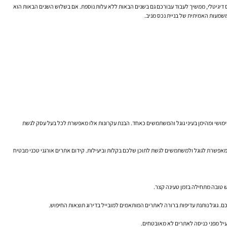
ה ואופטימיזציה. בשנה הראשונה, הוא מביא 10 לקוחות, מה שקובע עלות רכישה של 100 ש"ח ללקוח. אך המאמר הזה, כנכס דיגיטלי, ממשיך לעבוד עבורכם גם בשנים הבאות ללא עלות נוספת. אם בשלוש השנים הבאות הוא
 שימושי ומהימן בעיני גוגל והמשתמשים כאחד. הבנת עקרונות אלו מאפשרת לכל בעל עסק לגשת
שמאפשרת לגוגל ולמשתמשים לגשת לתוכן שלכם בקלות וביעילות. קידום אתרים אורגני טכני מבטיח
ש טובה מתחילה בזמן טעינה קצר.