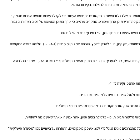
נוי התפיסתי החשוב ביותר להצלחה בקידום אורגני.
 דורש תוכן ארוך ומפורט. מחקרים מראים כי אורך התוכן הממוצע של דפים המדורגים גבוה
יים שיעמדו במבחן הזמן, ולא במירוץ אחר מילוי לוח שנה.
בעבר, ייתכן שהיה ניתן להערים על מנועי חיפוש באמצעות טכניקות מניפולטיביות. כיום, המציאות שונה לחלוטין. האלגוריתם של גוגל הפך למתוחכם מאי פעם, והוא מתעדף שני מושגים קריטיים שכל עסק, ובמיוחד עסק קטן, חייב להבין ולאמץ: הוכחת אמינות ומומחיות (E-E-A-T) ושליטה בזירה המקומית
נות). זהו סט של קריטריונים שגוגל משתמש בהם, בעיקר באמצעות בודקים אנושיים, כדי להעריך את איכות התוכן והאמינות של אתר אינטרנט. הרעיון פשוט: גוגל רוצה
וא אותנטי וקשה לזיוף.
חות ולגוגל שאתם יודעים על מה אתם מדברים.
זכור או קישור ממקור חיצוני מהימן בונה את הסמכות שלכם.
יות מלקוחות אמיתיים – כל אלה בונים אמון. אתר אמין הוא אתר שאין לו מה להסתיר.
עבור רוב העסקים הקטנים והבינוניים, הפעילות בעלת ההחזר הגבוה ביותר על ההשקעה היא קידום אתרים מקומי. מדוע? כי כמעט מחצית מכלל החיפושים בגוגל (46%) הם בעלי כוונת חיפוש מקומית , ו-72% מהצרכנים פונים לגוגל כדי למצוא עסקים מקומיים. התחרות על ביטויים כמו "מסעדה איטלקית"
ות גוגל. הנה הצעדים החיוניים: