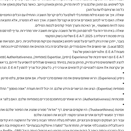
וקל לשימוש. גם התוכן שלכם צריך להיות מדויק, מהימן ומאורגן היטב. כאשר בעל עסק מאמץ את הגי
כל מה שרציתם לדעת על תוכן
שאלה: איך אני מוצא מילות מפתח בלי לשלם על כלים יקרים?
תשובה:
התחילו עם הכלים החינמיים של גוגל. Google Search Console יראה לכם על מה אתם כבר מקבלים חשיפות. השתמשו בהשלמה האוטומטית של גוגל ובחיפושים הקשורים בתחת
שאלה: האם כדאי לכתוב מאמרים ארוכים או קצרים?
תשובה:
אורך הוא לא המטרה, אלא התוצאה. 
נוטה להיות משמעותי , אך האיכות והערך תמיד קודמים לכמות המילים.
שאלה: באיזו תדירות עלי לפרסם תוכן חדש?
תשובה:
עקביות חשובה יותר מתדירות. עדיף לפרסם מא
בניית סמכות דיגיטלית ב-2025: E-E-A-T ושליטה בשוק המקומי
(Local SEO). שני מושגים אלו אינם נפרדים; הם שלובים זה בזה ומהווים את המפתח לבניית נוכחות דיגיטלית יציבה ובת קיימא.
פענוח E-E-A-T: אלגוריתם האמון של גוגל
להציג למשתמשים מידע מדויק, מהימן ובטוח, במיוחד בנושאים שעלולים להשפיע על חייהם, בריאותם או כספם (הידועים כ- Life
אך עקרונות אלו אינם רלוונטיים רק לרופאים או עורכי דין. כל עסק יכול וצריך להפגין E-E-A-T. הנה פירוק מעשי לבעל עסק קטן:
ניסיון (Experience):
הראו שאתם עושים את מה שאתם מדברים עליו. אם אתם אופים, צלמו סרטון שלכ
מומחיות (Expertise):
הציגו את הכישורים והידע שלכם. זה יכול להיות תעודת "אופה מוסמך" התלו
סמכותיות (Authoritativeness):
הראו שאחרים בתחומכם מכירים במומחיות שלכם. האם בלוגר אוכל
אמינות (Trustworthiness):
היו שקופים ונגישים. דף "אודות" מפורט שמציג את הסיפור שלכם ואת ה
המדריך המעשי לקידום אתרים אורגני מקומי: לכבוש את השכונה שלכם
היא גלובלית וכמעט בלתי אפשרית; התחרות על "מסעדה איטלקית בגבעתיים" היא מקומית ובת הש
הכלי המרכזי והחזק ביותר ל-קידום אתרים אורגני מקומי הוא
פרופיל העסק בגוגל (Google Business Profile - GBP)