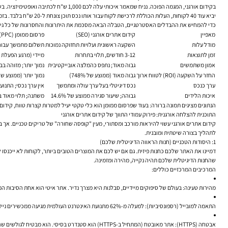
יביא עוד 40 לקוחות, העלות הכוללת לרכישת לקוח עבור אותו נכס תוכן צונחת ל-20 ש"ח בלבד. בזמן שהמתחרים שלכם משלמים יותר ויותר על כל קליק, העלות שלכם לרכישת לקוח שואפת לאפס. זוהי המשמעות האמיתית של בניית נכס מניב.
כדי להמחיש את ההבדלים האסטרטגיים, הטבלה הבאה מסכמת את היתרונות והחסרונות של כל גי
מאפיין
קידום אתרים אורגני (SEO)
פרסום ממומן (PPC)
מודל עלות
השקעה ראשונית ועלויות תחזוקה נמוכות
תשלום מתמשך עבור 
זמן לתוצאות
3-12 חודשים, תלוי בתחרות
מיידי (מרגע הפעלת 
אמון משתמשים
גבוה מאוד; נתפס כהמלצה אובייקטיבית
נמוך יותר; מזוהה ב
החזר על השקעה (ROI) לטווח ארוך
גבוה מאוד (ממוצע של 748%)
נמוך יותר (ממוצע של 200%
ערך כנכס
נכס דיגיטלי בעל ערך עולה ומתמשך
אין ערך נכסי; התנו
איכות הלידים
גבוהה; שיעור סגירה ממוצע של 14.6%
משתנה; תלוי מאוד ב
הנתונים מציגים תמונה ברורה: בעוד שפרסום ממומן הוא כלי טקטי יעיל למטרות קצרות טווח, קידום 
התוכנית להצלחה אורגנית: פירוק עמודי התווך של קידום אתרים אורגני
קידום אתרים אורגני עשוי להיראות מורכב ומסתורי, מעין "קופסה שחורה" של טריקים טכניים. אך 
לתהליך בצורה שיטתית ומובנית.
1: היסודות הטכניים (חנות הראווה הדיגיטלית שלכם)
דמיינו את האתר שלכם כחנות פיזית. גם אם יש לכם את המוצרים הטובים ביותר, לקוחות לא ייכנס
שהחנות הדיגיטלית שלכם תהיה נקייה, מהירה ומזמינה.
המרכיבים המרכזיים כוללים:
מהירות טעינה:
בעולם של סיפוקים מיידיים, סבלנות היא מצרך נדיר. אתר איטי הוא אחת הסיבות ה
התאמה למובייל (רספונסיביות):
למעלה מ-62% מתנועת האינטרנט העולמית מגיעה ממכשירים ניידים. אתר שאינו מותאם למסכים קטנים מספק חוויה מתסכלת ומרחיק חלק ניכר מהקהל הפוטנציאלי שלכם. גוגל נותנת עדיפות ברורה לאתרים המותאמים למובייל בדירוג תוצאות החיפוש.
אבטחה (HTTPS):
אתר מאובטח (המתחיל ב-HTTPS) הוא סטנדרט בסיסי. הוא מבטיח לגולשים שהמידע שלהם מוגן ומהווה סיגנל אמון חשוב עבור גוגל. דפדפנים מודרניים אף מזהירים משתמשים באופן פעיל מפני כניסה לאתרים לא מאובטחים.