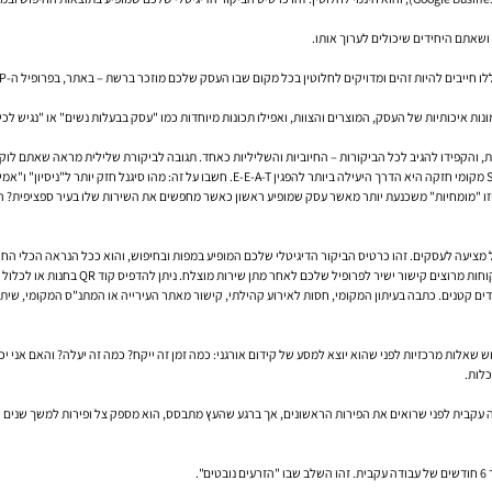
 ושאתם היחידים שיכולים לערוך אותו.
 העסק, המוצרים והצוות, ואפילו תכונות מיוחדות כמו "עסק בבעלות נשים" או "נגיש לכיסאות גלגלים". אנשים נוטים ב-70% 
ת, והקפידו להגיב לכל הביקורות – החיוביות והשליליות כאחד. תגובה לביקורת שלילית מראה שאתם 
הקשר בין שני המושגים, E-E-A-T ו-SEO מקומי, הוא הדוק. למעשה, עבור עסק קטן, אסטרטגיית SEO מקומי
זו "מומחיות" משכנעת יותר מאשר עסק שמופיע ראשון כאשר מחפשים את השירות שלו בעיר ספציפית? הדר
 מציעה לעסקים. זהו כרטיס הביקור הדיגיטלי שלכם המופיע במפות ובחיפוש, והוא ככל הנראה הכלי החשוב ביותר בארס
לכם לאחר מתן שירות מוצלח. ניתן להדפיס קוד QR בחנות או לכלול קישור בחתימת המייל. העיקר הוא להפוך את התהליך לקל ופשוט עבור הלקוח.
ם קטנים. כתבה בעיתון המקומי, חסות לאירוע קהילתי, קישור מאתר העירייה או המתנ"ס המקומי, שיתוף
שאלות מרכזיות לפני שהוא יוצא למסע של קידום אורגני: כמה זמן זה ייקח? כמה זה יעלה? והאם אני יכ
כלות.
קיה עקבית לפני שרואים את הפירות הראשונים, אך ברגע שהעץ מתבסס, הוא מספק צל ופירות למשך שנים 