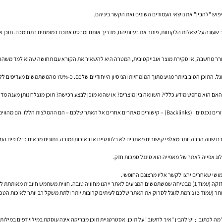
עורר מחשבה, או סקירת מוצר אובייקטיבית, המטרה היא להשאיר את הקורא עם תחושה שהוא למד משהו
ים שלכם. כ-70% מהמשתמשים מעדיפים ללמוד על חברה דרך הבלוג שלה מאשר דרך פרסומות , מה שמדגיש את הכוח של תוכן אותנטי.
א מחפש מידע כללי? השוואה בין מוצרים? או שהוא מוכן לבצע רכישה? תוכן מוצלח נותן מענה מדויק
 להערכת הסמכות והאמינות שלכם.
מאלפי קישורים מאתרים לא רלוונטיים או באיכות נמוכה. נתונים מראים כי לדפים המדורגים בעשירייה הפותחת יש בממוצע פי 3.8 
ג אפייה לאתר של מאפייה הוא סיגנל סמכות חזק.
ימושי שאחרים ירצו לקשר אליו מרצונם החופשי.
שמושך באופן טבעי קישורים ואזכורים מאתרים אחרים, ובכך בונה סמכות (עמוד 3). סמכות גבוהה יותר (עמוד 3) גורמת לגוגל לסרוק את האתר שלכם 
 "מה לכתוב"; יש להבין "איך לחשוב" על תוכן. אסטרטגיית תוכן מבריקה אינה עוסקת במילוי דפים במיל