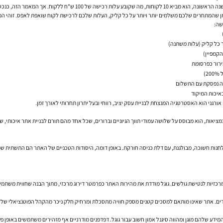
בקידום אורגני, המגמה הפוכה. נניח שמאמר איכותי עלה לכם 1,000 ש"ח לכתיב
שה:
כל קליק (עלות משתנה)
הקמפיין)
בירור כפרסומת
)
עה נפסקת עם התשלום
איכות המיקוד
אורגני הוא האסטרטגיה המנצחת לבניית עסק יציב, רווחי ובעל יתרון תחרותי לאורך זמן.
במציאות, הוא מבוסס על שלושה עמודי תווך הגיוניים וברורים, שכל אחד מהם תורם לבניית אתר איכותי,
ו לחנות חשוכה, מבולגנת, עם דלת כניסה חורקת. באופן דומה, היסודות הטכניים של האתר הם התשתית 
מרכזיות לנטישת גולשים. גוגל מודדת את מהירות האתר כפרמטר דירוג מרכזי, מתוך הבנה שחווית משתמ