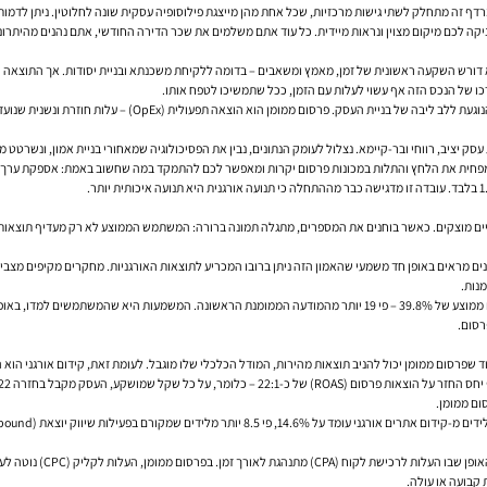
ף זה מתחלק לשתי גישות מרכזיות, שכל אחת מהן מייצגת פילוסופיה עסקית שונה לחלוטין. ניתן לדמו
היא כמו שכירת דירה במרכז העיר. היא מעניקה לכם מיקום מצוין ונראות מיידית. כל עוד אתם משלמים את שכר הדירה החודשי,
. הוא דורש השקעה ראשונית של זמן, מאמץ ומשאבים – בדומה ללקיחת משכנתא ובניית יסודות. אך התוצאה הי
כו של הנכס הזה אף עשוי לעלות עם הזמן, ככל שתמשיכו לטפח אותו.
ת עסק יציב, רווחי ובר-קיימא. נצלול לעומק הנתונים, נבין את הפסיכולוגיה שמאחורי בניית אמון, ונ
 שמפחית את הלחץ והתלות במכונות פרסום יקרות ומאפשר לכם להתמקד במה שחשוב באמת: אספקת ערך יוצ
ם מוצקים. כאשר בוחנים את המספרים, מתגלה תמונה ברורה: המשתמש הממוצע לא רק מעדיף תוצאות אורג
הפער הזה מתרחב ככל שעולים במיקומים. התוצאה האורגנית הראשונה בגוגל זוכה לשיעור קליקים ממוצע של 39.8% – פי 19 יותר מה
פרסום.
ד שפרסום ממומן יכול להניב תוצאות מהירות, המודל הכלכלי שלו מוגבל. לעומת זאת, קידום אורגני הוא
 קבועה או עולה.