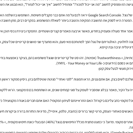
שה הזו ומפסיק לחשוב "מה אני יכול למכור?" ומתחיל לחשוב "איך אני יכול לעזור?", הוא מבצע את השי
ית העמוד כדי לקבל רעיונות נוספים ישירות מהמקור.
המטרה היא לספק את התשובה המקיפה והטובה ביותר לשאלת המשתמש. במקרים רבים, מתן תשובה מקיפה
מר אחד מעולה ומעמיק בחודש, מאשר ארבעה מאמרים קצרים ושטחיים. התמקדו ביצירת נכסי תוכן איכות
E-E-A-T הם ראשי תיבות של Experience (ניסיון), Expertise (מומחיות), Authoritativeness (סמכותיות), ו-Trustworthiness (אמי
YMYL - Your Money or Your).
ם לשים בצק. אם אתם גננים, הראו תמונות "לפני ואחרי" מגינות שטיפלתם בהן. ניסיון ממקור ראשון ה
יה על הקיר, מאמר בבלוג שמסביר לעומק על סוגי קמחים שונים, או השתתפות בכנס מקצועי. הראו ללקו
 מקומי כתב עליכם ביקורת? האם התראיינתם לעיתון המקומי? האם אתם חברים באגודה מקצועית? כל א
אנשים מאחורי העסק, פרטי קשר ברורים (כתובת, טלפון, אימייל), מדיניות החזרות ברורה וביקורות חיוב
גה.
, והוא חינמי לחלוטין. זהו כרטיס הביקור הדיגיטלי שלכם שמופיע בתוצאות החיפוש ובמפ