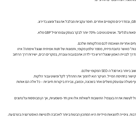
יותר לבקר בעסק עם פרופיל GBP מלא.
לוקחים אחריות ושאכפת לכם מהלקוחות שלכם.
 חזקה היא הדרך היעילה ביותר להפגין E-E-A-T. חשבו על זה: מהו סיגנל חזק יותר ל"ניסיון" ו"אמינות" מאשר כתובת פיזית, מספר טלפון מקומי, ותמונות של חנות אמיתית שגוגל אימתה? איזו
ך לבניית האמון שגוגל דורש כדי לדרג אתכם גבוה עוברת, במקרים רבים, ישירות דרך הרחוב
נל ה-SEO המקומי שלכם.
 פעולה עם עסק משלים אחר בשכונה, וכמובן, צבירת ביקורות חיוביות – כל אלה הם אותות
ול לעשות את זה בעצמי? התשובות לשאלות אלו אינן חד-משמעיות, אך הן מבוססות על נתונים
רבות. ציפייה לתוצאות מיידיות היא המתכון הבטוח ביותר לאכזבה ולנטישת האסטרטגיה בטרם עת.