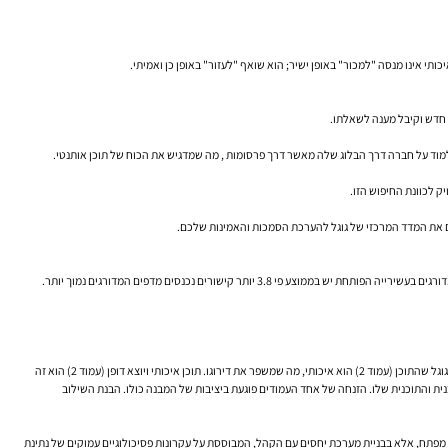
 חדש וקיבל מענה לשאלתו.
 לכוונת החיפוש הזו.
יותר קישורים נכנסים מדפים המדורגים נמוך יותר.
שלושת עמודי התווך הללו אינם פועלים בנפרד, אלא יוצרים מערכת של חיזוק הדדי. תשתית טכנית חזקה (עמוד 1) מבטיחה שמשתמשים המגיעים לאתר ייהנו מחוויה טובה. חווית משתמש חיובית מאותתת לגוגל שהתוכן (עמוד 2) הוא איכותי, מה שמשפר את דירוגו. תוכן איכותי ויוצא דופן (עמוד 2) הוא זה
לעיתים קרובות יותר ולתת משקל רב יותר לאיכות הטכנית והתוכנית שלו. הזנחה של אחד העמודים פוגעת ביציבות של המבנה כולו. הבנת השילוב
ות מפתח, אלא בבניית מערכת יחסים עם הקהל, המבוססת על עקרונות פסיכולוגיים עמוקים של נתינת