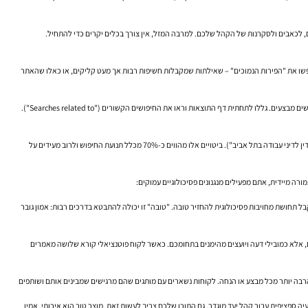
 לכאבים ולסקרנות של הקהל שלכם. למרבה המזל, אין צורך בכלים יקרים כדי להתחיל.
חינמי והחזק ביותר העומד לרשותכם. GSC מראה לכם בדיוק באילו שאילתות חיפוש האתר שלכם כבר מופיע (מקבל "חשיפות" - impressions). חפשו את "הפירות הנמוכים" – שאילתות שמקבלות חשיפות רבות אך מעט קליקים, או כאלו שהאתר
התחילו להקליד שאלות רלוונטיות לעסק שלכם בשורת החיפוש של גוגל. שימו לב להשלמות האוטומטיות (Auto-suggest) שגוגל מציעה – אלו הם החיפושים הפופולריים ביותר שאנשים מבצעים. גללו לתחתית דף התוצאות וראו את החיפושים הקשורים ("Searches related to").
אל תתמקדו רק בביטויים הכלליים והתחרותיים ביותר (למשל, "עורך דין"). התמקדו בשאלות ספציפיות ומפורטות יותר, המכונות "מילות מפתח ארוכות זנב" (למשל, "איך לבחור עורך דין לדיני עבודה בתל אביב"). ביטויים אלו מהווים כ-70% מכלל תנועת החיפוש ולרוב מעידים על
ורה מיידית, אתם מפעילים מנגנונים פסיכולוגיים עמוקים:
 תחושת מחויבות פסיכולוגית להחזיר טובה. "טובה" זו יכולה להתבטא בדרכים רבות: אמון גובר
ם, אלא כמובילי דעה ויועצים מהימנים בתחומכם. כאשר לקוח פוטנציאלי קורא שלושה מאמרים
ה הרבה יותר מכל מבצע או הנחה. לקוחות נשארים עם מותגים שהם מרגישים שמבינים אותם ושותפים
יה ספציפית עבור קהל יעד מוגדר. גם התוכן שלכם צריך לעשות זאת. מוצר טוב הוא איכותי, אמין