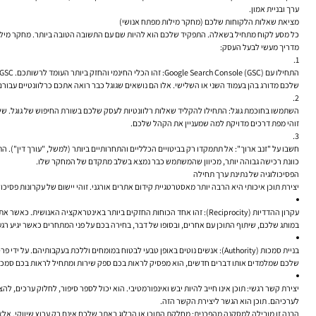
ערך ובניית אמון.
מציאת שאלות הלקוחות שלכם (מחקר מילות מפתח אנושי)
כל מסע לקוח מתחיל בשאלה. התפקיד שלכם הוא להיות שם עם התשובה הטובה ביותר. מחקר מילות מ
מדריך מעשי לבעל העסק:
התחילו עם Google Search Console (GSC):
שלכם מדורג בהן בעמוד השני או השלישי. אלו הם נושאים שגוגל כבר רואה אתכם כרלוונטיים עבורם
השתמשו בחוכמת גוגל:
זוהי מפת דרכים מדויקת למה שמעניין את הקהל שלכם.
חשבו על "זנב ארוך":
כוונת רכישה גבוהה יותר, מכיוון שהמשתמש כבר נמצא בשלב מתקדם של המחקר שלו.
הפסיכולוגיה של נתינת ערך תחילה
יצירת תוכן איכותי היא הרבה יותר מאסטרטגיית קידום אתרים אורגני. זוהי יישום של עקרונות פסיכ
עקרון ההדדיות (Reciprocity):
זהו אחד הכוחות החזקים ביותר באינטראקציה האנושית. כאשר אתם מ
במותג שלכם, שיתוף התוכן עם אחרים, ובסופו של דבר, בחירה בכם על פני המתחרים כאשר יגיע ר
בניית סמכות (Authority):
אנשים נוטים באופן טבעי לבטוח במומחים וללכת בעקבותיהם. על ידי פר
שלכם שמלמדים אותו דברים חדשים, הוא מפסיק לראות בכם ספק שירות ומתחיל לראות בכם סמכו
יצירת קשר רגשי:
תוכן אינו חייב להיות יבש ואינפורמטיבי. הוא יכול לספר סיפור, לחלוק ערכים,
לערכיהם. תוכן הוא הגשר ליצירת הקשר הזה.
הבנה זו מובילה למסקנה מהפכנית: מחלקת התוכן או הבלוג באתר שלכם אינם רק ערוץ שיווקי, אל