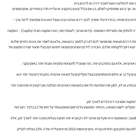
ת זאת להחלטה האם לשכור דירה או לרכוש בית.
 אתם נהנים מהיתרונות. אך ברגע שתפסיקו לשלם, בין אם בגלל קיצוץ בתקציב או עלייה חדה במחירים, אתם מפונים.
א נכס אמיתי, נכס דיגיטלי ששייך לכם. דירוג אורגני גבוה בגוגל הוא נכס שממשיך לייצר ערך –
הבחירה בין שתי הגישות הללו היא יותר מאשר החלטה שיווקית; זוהי החלטה פיננסית ואסטרטגית הנוגעת ללב ליבה של בניית העסק. פרסום ממומן הוא הוצאה תפעולית (OpEx) – עלות חוזרת ונשנית שנועדה לתחזק את הפעילות השוטפת. קידום אורגני, לעומת זאת, הוא השקעה הונית (CapEx) – השקעה
שרטט מפת דרכים מעשית שתאפשר לכם לא רק לחסוך בהוצאות, אלא גם לשפר את איכות החיים שלכם
א דופן ללקוחות שלכם. הוכח כי לידים המגיעים ממנועי חיפוש הם בעלי שיעור סגירה ממוצע של
ניות, אלא גם בוטח בהן יותר, מה שמוביל לתוצאות עסקיות טובות יותר באופן עקבי.
בסופו של יום, המדד החשוב ביותר בגוגל הוא הקליק של המשתמש. קליק זה הוא הבעת אמון, והנתונים מראים באופן חד משמעי שהאמון הזה ניתן ברובו המכריע לתוצאות האורגניות. מחקרים מקיפים מצביעים על כך ש-65% מהמחפשים בגוגל מקליקים על תוצאה אורגנית. נתון מדהים עוד יותר הוא
מודעה הממומנת הראשונה. המשמעות היא שהמשתמשים למדו, באופן מודע או לא, לסנן את המודעות ולראות בתוצאות האורגניות המלצה אובייקטיבית ומהימנה יותר
 השקעה שמניבה דיבידנדים לאורך זמן.
קמפיין קידום אתרים איכותי יכול להשיג החזר ממוצע על ההשקעה (ROI) של 748%. נתון זה משקף יחס החזר על הוצאות פרסום (ROAS) של כ-22:1 – כלומר, על כל שקל שמושקע, העסק מקבל בחזרה 22 שקלים. לשם השוואה, ההחזר הממוצע על פרסום ממומן עומד על יחס של 2:1 בלבד. הערכות
יתרה מכך, איכות הלידים המגיעים מתנועה אורגנית גבוהה משמעותית. שיעור הסגירה הממוצע של לידים מ-קידום אתרים אורגני עומד על 14.6%, פי 8.5 יותר מלידים שמקורם בפעילות שיווק יוצאת (outbound). המשמעות היא שקידום אורגני לא רק מביא יותר תנועה בעלות נמוכה יותר לאורך זמן, אלא
אחד ההיבטים הכלכליים החזקים ביותר של קידום אתרים, שלעיתים קרובות מתעלמים ממנו, הוא האופן שבו העלות לרכישת לקוח (CPA) מתנהגת לאורך זמן. בפרסום ממומן, העלות לקליק (CPC) נוטה לעלות עם הזמן עקב תחרות גוברת. נתונים משנת 2025 מראים עלייה של כ-13% בעלות לקליק