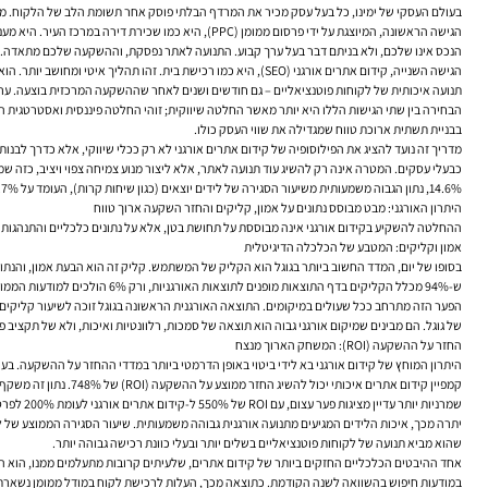
בעולם העסקי של ימינו, כל בעל עסק מכיר את המרדף הבלתי פוסק אחר תשומת הלב של הלקוח. מרד
הגישה הראשונה, המיוצגת על ידי פרסום ממומן (PPC), 
הנכס אינו שלכם, ולא בניתם דבר בעל ערך קבוע. התנועה לאתר נפסקת, וההשקעה שלכם מתאדה.
הגישה השנייה,
קידום אתרים אורגני
(SEO), היא כמו רכישת בית. זהו תהליך איטי ומחושב יותר
תנועה איכותית של לקוחות פוטנציאליים – גם חודשים ושנים לאחר שההשקעה המרכזית בוצעה. ער
בבניית תשתית ארוכת טווח שמגדילה את שווי העסק כולו.
מדריך זה נועד להציג את הפילוסופיה של קידום אתרים אורגני לא רק ככלי שיווקי, אלא כדרך לבנו
כבעלי עסקים. המטרה אינה רק להשיג עוד תנועה לאתר, אלא ליצור מנוע צמיחה צפוי ויציב, כזה
14.6%, נתון הגבוה משמעותית משיעור הסגירה של לידים יוצאים (כגון שיחות קרות), העומד על 1.7% בלבד. עובדה זו מדגישה כבר מההתחלה כי תנועה אורגנית היא תנועה איכותית יותר.
היתרון האורגני: מבט מבוסס נתונים על אמון, קליקים והחזר השקעה ארוך טווח
ההחלטה להשקיע בקידום אורגני אינה מבוססת על תחושת בטן, אלא על נתונים כלכליים והתנהגותיי
אמון וקליקים: המטבע של הכלכלה הדיגיטלית
ש-94% מכלל הקליקים בדף התוצאות מופנים לתוצאות האורגניות, ורק 6% הולכים למודעות הממומנות.
של גוגל. הם מבינים שמיקום אורגני גבוה הוא תוצאה של סמכות, רלוונטיות ואיכות, ולא של תקציב 
החזר על ההשקעה (ROI): המשחק הארוך מנצח
היתרון המוחץ של קידום אורגני בא לידי ביטוי באופן הדרמטי ביותר במדדי ההחזר על ההשקעה. בעו
שמרניות יותר עדיין מציגות פער עצום, עם ROI של 550% ל-קידום אתרים אורגני לעומת 200% לפרסום ממומן.
שהוא מביא תנועה של לקוחות פוטנציאליים בשלים יותר ובעלי כוונת רכישה גבוהה יותר.
במודעות חיפוש בהשוואה לשנה הקודמת. כתוצאה מכך, העלות לרכישת לקוח במודל ממומן נשארת