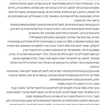
צריך. כאן מתחיל ההבדל בין תוכן שממלא עמוד לבין תוכן שמייצר תנועה אורגנית איכותית.
המקורות הטובים ביותר למחקר כזה לרוב קרובים יותר ממה שנדמה: שיחות מכירה, מיילים
של לקוחות, צ’אטים, ביקורות גולשים, שאלות חוזרות, קבוצות מקצועיות, ותשאול של אנשי
שירות. משם מגיעות המילים האמיתיות. וכשהאתר מדבר באותן מילים, הוא נשמע פחות כמו
ברושור ויותר כמו תשובה.
זה נכון במיוחד במצבים תחרותיים, למשל קידום אתרים אורגני לעסקים בתחומים צפופים.
כשכמה מתחרים מציעים שירות דומה, היתרון לא נבנה רק על סמכות טכנית או רוחב תוכן,
אלא גם על בהירות, רלוונטיות ויכולת להפיג חשש מהר יותר מהאחרים.
כותרות, מסרים ותיאורי עמודים: המקום שבו הפסיכולוגיה פוגשת CTR
אחת הנקודות המוזנחות ב-SEO היא הפער בין אופטימיזציה למילת מפתח לבין אופטימיזציה
להקלקה. אפשר לכתוב תגית title “נכונה” טכנית, ועדיין לפספס את המשתמש. אם הכותרת
נשמעת גנרית מדי, מתנשאת מדי או לא ממוקדת מספיק, היא לא תעורר עניין.
לכן חשוב לשאול לא רק “האם הכללנו את הביטוי”, אלא “האם הבטחנו משהו ברור, מדויק
ושימושי”. לדוגמה, על חיפוש כמו “שיפור מיקום האתר בגוגל”, כותרת שעוסקת בשיטות,
טעויות נפוצות או סדר פעולות, תרגיש במקרים רבים חדה יותר מכותרת כללית על הצלחה
דיגיטלית.
אותו עיקרון נכון גם לכותרות פנימיות. הקורא רוצה לדעת לאן העמוד לוקח אותו. כשהכותרות
מסודרות, תכליתיות ומבוססות על שאלות אמיתיות, הן משפרות קריאות, מחזקות את מבנה
התוכן, ותומכות גם במנועי חיפוש וגם במשתמשים.
עיצוב, היררכיה ואמון: לא רק עניין אסתטי
בתוך שיח ה-SEO יש נטייה לפעמים להתייחס לעיצוב כאל תחום “של UX”. בפועל, הגבול
הרבה פחות חד. עמוד שקשה לקרוא, להבין או לסרוק, יתקשה למצות את ערך התנועה שהוא
מקבל. היררכיה ויזואלית טובה היא לא מותרות; היא חלק מתפקוד העמוד.
כאן נכנסת החשיבה הפסיכולוגית: בני אדם מעדיפים פשטות על פני עומס, עקביות על פני בלגן,
ושליטה על פני חוסר ודאות. עמוד עם ריווח נכון, חלוקה חכמה למקטעים, הדגשות מדודות