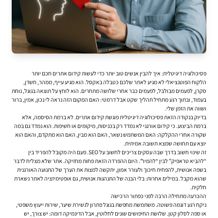
פסיכולוגיה דיגיטלית: איך להבין אנשים טוב יותר כדי לעשות קידום אתרים חכם יותר
הלקוח הפוטנציאלי לא מגיע לאתר שלכם כטבלה באקסל. הוא מגיע עייף, ממהר, חשדן,
סקרן, לפעמים מבולבל, לפעמים כבר אחרי שלושה מתחרים. הוא לוחץ על תוצאה בגוגל, נוחת
בעמוד, ובתוך רגע מתחיל תהליך שקט אבל דרמטי: האם המקום הזה נראה לי נכון, אמין, ברור
ושווה את הזמן שלי.
בדיוק בנקודה הזאת פסיכולוגיה דיגיטלית פוגשת
קידום אתרים
. לא ברמת הסיסמה, אלא
ברמת הביצוע. כי קידום אורגני לא נמדד רק בכניסות, מיקומים או חשיפות. הוא נמדד גם במה
שקורה אחרי ההקלקה: האם המשתמש נשאר, האם הוא מבין, האם הוא מתקדם, והאם הוא
יוצא עם תחושה שמצא תשובה אמיתית.
זה שינוי חשוב בדרך שבה עסקים צריכים לחשוב על SEO. פעם היה מקובל להפריד בין
“להביא טראפיק” לבין “להמיר”. היום ההפרדה הזאת פחות מחזיקה. אתר שלא מצליח לדבר
בשפה אנושית, להפחית חיכוך ולעורר אמון, יתקשה למצות את הערך של התנועה האורגנית
שהוא מקבל. במילים אחרות: בלי הבנה של התנהגות אנושית, גם אופטימיזציה לאתר נשארת
חלקית.
ההכרעה מתחילה הרבה לפני כפתור הרכישה
ניקח רגע דוגמה פשוטה. משתמשת מחפשת בגוגל פתרון לנשירת שיער, שירות ייעוץ משפטי,
או ספה לסלון קטן. שלושת החיפושים שונים לחלוטין, אבל הדינמיקה דומה: יש צורך, יש