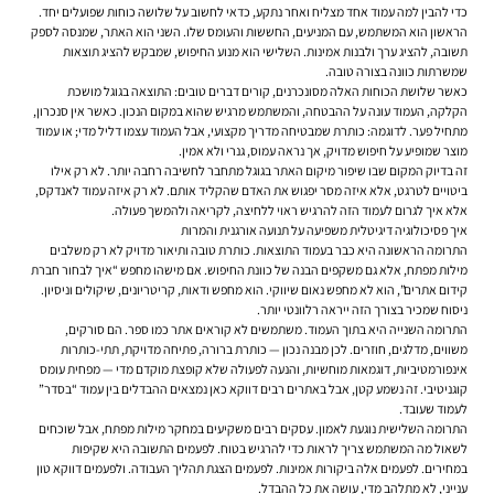
כדי להבין למה עמוד אחד מצליח ואחר נתקע, כדאי לחשוב על שלושה כוחות שפועלים יחד.
הראשון הוא המשתמש, עם המניעים, החששות והעומס שלו. השני הוא האתר, שמנסה לספק
תשובה, להציג ערך ולבנות אמינות. השלישי הוא מנוע החיפוש, שמבקש להציג תוצאות
שמשרתות כוונה בצורה טובה.
כאשר שלושת הכוחות האלה מסונכרנים, קורים דברים טובים: התוצאה בגוגל מושכת
הקלקה, העמוד עונה על ההבטחה, והמשתמש מרגיש שהוא במקום הנכון. כאשר אין סנכרון,
מתחיל פער. לדוגמה: כותרת שמבטיחה מדריך מקצועי, אבל העמוד עצמו דליל מדי; או עמוד
מוצר שמופיע על חיפוש מדויק, אך נראה עמוס, גנרי ולא אמין.
זה בדיוק המקום שבו שיפור מיקום האתר בגוגל מתחבר לחשיבה רחבה יותר. לא רק אילו
ביטויים לטרגט, אלא איזה מסר יפגוש את האדם שהקליד אותם. לא רק איזה עמוד לאנדקס,
אלא איך לגרום לעמוד הזה להרגיש ראוי ללחיצה, לקריאה ולהמשך פעולה.
איך פסיכולוגיה דיגיטלית משפיעה על תנועה אורגנית והמרות
התרומה הראשונה היא כבר בעמוד התוצאות. כותרת טובה ותיאור מדויק לא רק משלבים
מילות מפתח, אלא גם משקפים הבנה של כוונת החיפוש. אם מישהו מחפש “איך לבחור חברת
קידום אתרים”, הוא לא מחפש נאום שיווקי. הוא מחפש ודאות, קריטריונים, שיקולים וניסיון.
ניסוח שמכיר בצורך הזה ייראה רלוונטי יותר.
התרומה השנייה היא בתוך העמוד. משתמשים לא קוראים אתר כמו ספר. הם סורקים,
משווים, מדלגים, חוזרים. לכן מבנה נכון — כותרת ברורה, פתיחה מדויקת, תתי-כותרות
אינפורמטיביות, דוגמאות מוחשיות, והנעה לפעולה שלא קופצת מוקדם מדי — מפחית עומס
קוגניטיבי. זה נשמע קטן, אבל באתרים רבים דווקא כאן נמצאים ההבדלים בין עמוד “בסדר”
לעמוד שעובד.
התרומה השלישית נוגעת לאמון. עסקים רבים משקיעים במחקר מילות מפתח, אבל שוכחים
לשאול מה המשתמש צריך לראות כדי להרגיש בטוח. לפעמים התשובה היא שקיפות
במחירים. לפעמים אלה ביקורות אמינות. לפעמים הצגת תהליך העבודה. ולפעמים דווקא טון
ענייני, לא מתלהב מדי, עושה את כל ההבדל.