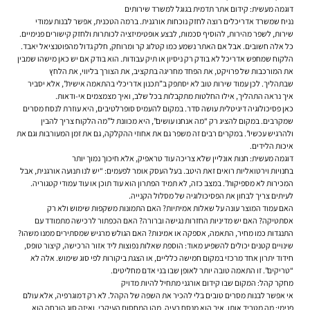
דוגמה מעשית: קידום אתר תדמית בגוגל למשרד שירותים
נניח שמשרד אדריכלים רוצה לחזק נוכחות אורגנית. ברמה הטכנית, אפשר לבנות עמודי
שירות, לשפר מהירות, להוסיף סכמות, לבצע אופטימיזציה לכותרות ולחזק קישורים פנימיים.
כל אלה חשובים. אבל אם האתר נשמע כמו קטלוג קר ומרוחק, חלק גדול מהפוטנציאל יאבד.
הלקוח שמחפש אדריכל לא בודק רק ניסיון או תיק עבודות. הוא בודק אם יש כאן מישהו שמבין
את המורכבות של פרויקט, את הפחד מחריגה בתקציב, את הצורך בליווי, את הלחץ
שבתהליך. לכן עמוד שירות טוב לא יסתפק ב”תכנון אדריכלי בהתאמה אישית”, אלא יסביר
איך נראה התהליך, אילו החלטות מתקבלות בכל שלב, ואיך מצמצמים אי-ודאות.
כאן פסיכולוגיה דיגיטלית עושה סדר. במקום להעמיס סופרלטיבים, היא עוזרת לנסח מסרים
שמקרבים. במקום להציג רק “מה אנחנו עושים”, היא מכוונת ל”מה הלקוח צריך להבין
ולהרגיש עכשיו”. במקרים רבים זה משפר גם את אחוזי ההקלקה, גם את זמן המעורבות וגם את
איכות הלידים.
דוגמה מעשית: חנות אונליין שלא צריכה עוד טראפיק, אלא חיכוך נמוך יותר
בחנויות וירטואליות רואים זאת היטב. בעל העסק אומר לפעמים: “יש לנו תנועה אורגנית, אבל
המכירות לא מספיקות”. במצב כזה, לא תמיד הפתרון הוא עוד תוכן או עוד עמודי קטגוריה.
לעיתים צריך לבחון את הפסיכולוגיה של מסלול הקנייה.
האם עמוד המוצר עונה על שאלות אמיתיות? האם התמונות משקפות שימוש ולא רק
אסתטיקה? האם יש מדיניות החזרות נגישה וברורה? האם הכפתור לרכישה מתמודד עם
התנגדות כמו מחיר, התאמה, אספקה או אמינות? האם הגולש מרגיש שמסתירים ממנו משהו?
שינויים קטנים יכולים להשפיע מאוד: הוספת שאלות נפוצות ליד אזור הרכישה, קיצור טופס,
חידוד יתרון אחד מרכזי במקום חמישה כלליים, או הצגת ביקורות לפי סוג שימוש. אלה לא
“טריקים”. זו התאמה טובה יותר לאופן שבו בני אדם מחליטים.
מחקר קהל: המקום שבו קידום אורגני מתחיל להיות מדויק
אי אפשר לבנות מסרים טובים בלי להכיר את השפה של הקהל. לא רק דמוגרפיה, אלא עולם
פנימי: מה מטריד אותו, איך הוא מנסח בעיה, מהו המחסום העיקרי, ואיזה סוג הוכחה הוא