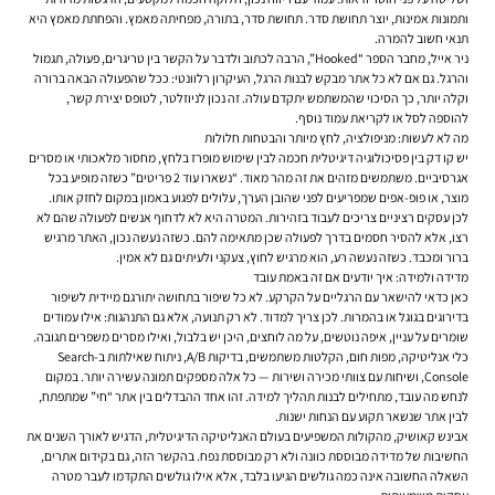
ותמונות אמינות, יוצר תחושת סדר. תחושת סדר, בתורה, מפחיתה מאמץ. והפחתת מאמץ היא
תנאי חשוב להמרה.
ניר אייל, מחבר הספר “Hooked”, הרבה לכתוב ולדבר על הקשר בין טריגרים, פעולה, תגמול
והרגל. גם אם לא כל אתר מבקש לבנות הרגל, העיקרון רלוונטי: ככל שהפעולה הבאה ברורה
וקלה יותר, כך הסיכוי שהמשתמש יתקדם עולה. זה נכון לניוזלטר, לטופס יצירת קשר,
להוספה לסל או לקריאת עמוד נוסף.
מה לא לעשות: מניפולציה, לחץ מיותר והבטחות חלולות
יש קו דק בין פסיכולוגיה דיגיטלית חכמה לבין שימוש מופרז בלחץ, מחסור מלאכותי או מסרים
אגרסיביים. משתמשים מזהים את זה מהר מאוד. “נשארו עוד 2 פריטים” כשזה מופיע בכל
מוצר, או פופ-אפים שמפריעים לפני שהובן הערך, עלולים לפגוע באמון במקום לחזק אותו.
לכן עסקים רציניים צריכים לעבוד בזהירות. המטרה היא לא לדחוף אנשים לפעולה שהם לא
רצו, אלא להסיר חסמים בדרך לפעולה שכן מתאימה להם. כשזה נעשה נכון, האתר מרגיש
ברור ומכבד. כשזה נעשה רע, הוא מרגיש לחוץ, צעקני ולעיתים גם לא אמין.
מדידה ולמידה: איך יודעים אם זה באמת עובד
כאן כדאי להישאר עם הרגליים על הקרקע. לא כל שיפור בתחושה יתורגם מיידית לשיפור
בדירוגים בגוגל או בהמרות. לכן צריך למדוד. לא רק תנועה, אלא גם התנהגות: אילו עמודים
שומרים על עניין, איפה נוטשים, על מה לוחצים, היכן יש בלבול, ואילו מסרים משפרים תגובה.
כלי אנליטיקה, מפות חום, הקלטות משתמשים, בדיקות A/B, ניתוח שאילתות ב-Search
Console, ושיחות עם צוותי מכירה ושירות — כל אלה מספקים תמונה עשירה יותר. במקום
לנחש מה עובד, מתחילים לבנות תהליך למידה. זהו אחד ההבדלים בין אתר “חי” שמתפתח,
לבין אתר שנשאר תקוע עם הנחות ישנות.
אבינש קאושיק, מהקולות המשפיעים בעולם האנליטיקה הדיגיטלית, הדגיש לאורך השנים את
החשיבות של מדידה מבוססת כוונה ולא רק מבוססת נפח. בהקשר הזה, גם בקידום אתרים,
השאלה החשובה אינה כמה גולשים הגיעו בלבד, אלא אילו גולשים התקדמו לעבר מטרה