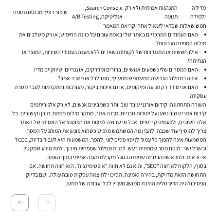
מדידה
התנהגות אמיתית ולא רק
Search Console,
שיפור רציף מבוסס נתונים
ולמידה
תנועה
אנליטיקה, A/B Testing
חמש שאלות שכדאי לשאול אחרי קריאת המאמר
האם העמודים המרכזיים באתר שלי באמת עונים על כוונת החיפוש, או רק משלבים את
מילות המפתח הנכונות?
אילו חששות או התנגדויות של לקוחות נשארים ללא מענה בעמודי השירות, המוצר או
הנחיתה?
האם המסרים שלי נשמעים אנושיים, ברורים ומדויקים, או גנריים ושיווקיים מדי?
איפה במסלול הגלישה המשתמש מתעייף, מתבלבל או מאבד אמון?
האם אני מודד רק תנועה ומיקומים, או גם איכות ביקור, מעורבות והתקדמות לעבר מטרה
עסקית?
השורה התחתונה: קידום אורגני עובד טוב יותר כשמבינים אנשים, לא רק אלגוריתמים
קידום אתרים טוב נשען על יסודות טכניים, מבנה אתר, מחקר מילות מפתח, תוכן וקישורים. כל
אלה חשובים, ולפעמים קריטיים. אבל מי שרוצה למצות את הפוטנציאל האמיתי של האתר
צריך להוסיף עוד שכבה: להבין מה המשתמש מרגיש כשהוא פוגש את המותג על המסך.
המשמעות אינה להפוך כל עמוד לניסוי פסיכולוגי. להפך. המשמעות היא לעבוד בדיוק, בכבוד
ובשכל ישר. לנסח מסר שמפחית רעש. לבנות מסלול שמפחית חיכוך. לתת מידע שמקטין
אי-ודאות. ולוודא שההבטחה שניתנה בגוגל מקבלת מענה אמיתי בתוך האתר.
בסוף, הלקוח לא חווה “SEO”, והוא גם לא חווה “אופטימיזציה”. הוא חווה תחושה. אם
התחושה הזאת מדויקת, בהירה ואמינה, הסיכוי לתוצאה עסקית טובה עולה. ושם בדיוק
הפסיכולוגיה הדיגיטלית הופכת ממושג מעניין לכלי עבודה של ממש.