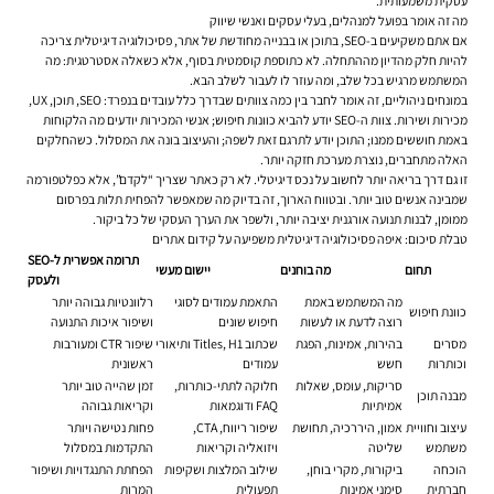
עסקית משמעותית.
מה זה אומר בפועל למנהלים, בעלי עסקים ואנשי שיווק
אם אתם משקיעים ב-SEO, בתוכן או בבנייה מחודשת של אתר, פסיכולוגיה דיגיטלית צריכה
להיות חלק מהדיון מההתחלה. לא כתוספת קוסמטית בסוף, אלא כשאלה אסטרטגית: מה
המשתמש מרגיש בכל שלב, ומה עוזר לו לעבור לשלב הבא.
במונחים ניהוליים, זה אומר לחבר בין כמה צוותים שבדרך כלל עובדים בנפרד: SEO, תוכן, UX,
מכירות ושירות. צוות ה-SEO יודע להביא כוונות חיפוש; אנשי המכירות יודעים מה הלקוחות
באמת חוששים ממנו; התוכן יודע לתרגם זאת לשפה; והעיצוב בונה את המסלול. כשהחלקים
האלה מתחברים, נוצרת מערכת חזקה יותר.
זו גם דרך בריאה יותר לחשוב על נכס דיגיטלי. לא רק כאתר שצריך “לקדם”, אלא כפלטפורמה
שמבינה אנשים טוב יותר. ובטווח הארוך, זה בדיוק מה שמאפשר להפחית תלות בפרסום
ממומן, לבנות תנועה אורגנית יציבה יותר, ולשפר את הערך העסקי של כל ביקור.
טבלת סיכום: איפה פסיכולוגיה דיגיטלית משפיעה על קידום אתרים
תרומה אפשרית ל-SEO
תחום
מה בוחנים
יישום מעשי
ולעסק
מה המשתמש באמת
התאמת עמודים לסוגי
רלוונטיות גבוהה יותר
כוונת חיפוש
רוצה לדעת או לעשות
חיפוש שונים
ושיפור איכות התנועה
מסרים
בהירות, אמינות, הפגת
שכתוב Titles, H1 ותיאורי
שיפור CTR ומעורבות
וכותרות
חשש
עמודים
ראשונית
סריקות, עומס, שאלות
חלוקה לתתי-כותרות,
זמן שהייה טוב יותר
מבנה תוכן
אמיתיות
FAQ ודוגמאות
וקריאות גבוהה
עיצוב וחוויית
אמון, היררכיה, תחושת
שיפור ריווח, CTA,
פחות נטישה ויותר
משתמש
שליטה
ויזואליה וקריאות
התקדמות במסלול
הוכחה
ביקורות, מקרי בוחן,
שילוב המלצות ושקיפות
הפחתת התנגדויות ושיפור
חברתית
סימני אמינות
תפעולית
המרות