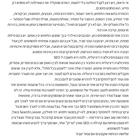
אי-ודאות, ויש רצון לקבל החלטה בלי לטעות. האדם שמקליד את השאילתה לא מחפש רק
מידע. הוא מחפש סימנים.
הכותרת בתוצאות החיפוש, תיאור העמוד, ניסוח ההבטחה, הצבעים, התמונות, הביקורות,
סדר המידע, אורך הטופס, ההסבר על המחיר, שאלות נפוצות, אפילו המילה שעל הכפתור —
כל אלה פועלים יחד. הם לא רק “מעצבים חוויה”; הם מייצרים תחושת ביטחון או מתח, בהירות
או עומס, קירבה או ניכור.
הרבה אתרים מפספסים כאן. הם נבנים כאילו די בכך שמנוע החיפוש יבין אותם. יש בהם מילות
מפתח, יש כותרות, יש מבנה טכני סביר, אבל אין בהם הקשבה אמיתית למשתמש. לכן אצל
עסקים רבים רואים תופעה מוכרת: קידום בגוגל מביא תנועה, אבל לא מספיק פניות איכותיות.
הבעיה היא לא תמיד בכמות הכניסות; לעיתים קרובות היא באיכות המפגש.
מהי בעצם פסיכולוגיה דיגיטלית, ולמה היא חשובה ל-SEO
פסיכולוגיה דיגיטלית היא החיבור בין התנהגות אנושית לבין האופן שבו בונים מסרים, עמודים,
מסלולי ניווט וחוויית שימוש. המטרה שלה אינה “לשכנע בכל מחיר”, אלא להבין איך אנשים
מקבלים החלטות בסביבה דיגיטלית. מה גורם להם לעצור. מה יוצר אמון. מה מעורר התנגדות.
ומה עוזר להם להתקדם בלי להרגיש שמוכרים להם בכוח.
מנקודת המבט של קידום אתרים אורגני בגוגל, המשמעות ברורה: ככל שהעמוד מתאים יותר
לכוונת החיפוש ולמצב המנטלי של המשתמש, כך הסיכוי למעורבות אמיתית עולה. זה לא
אומר שגוגל מודד רגש ישירות. זה כן אומר שאתרים שמספקים חוויה ברורה, שימושית
ומשכנעת יותר, נוטים במקרים רבים ליהנות גם מביצועים אורגניים טובים יותר לאורך זמן.
הקשר הזה בין חוויית משתמש ל-SEO כבר אינו שולי. גוגל עצמה חזרה לאורך השנים על
עיקרון בסיסי: להתמקד באנשים, לא רק במנועי חיפוש. דני סאליבן, Search Liaison בגוגל,
ניסח זאת שוב ושוב ברוח דומה — לבנות תוכן עבור אנשים קודם כול. גם ג’ון מולר מגוגל ציין
לא פעם בשיחות עם קהילת ה-SEO שאין “טריק” אחד, ושבסוף צריך להציע משהו שבאמת
מועיל למשתמש.
שלושת הכוחות שקובעים אם עמוד יעבוד